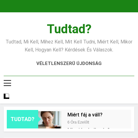
Ugrás
a
tartalomra
Tudtad?
Tudtad, Mi Kell, Mihez Kell, Mit Kell Tudni, Miért Kell, Mikor
Kell, Hogyan Kell? Kérdések És Válaszok.
VÉLETLENSZERŰ ÚJDONSÁG
Miért fáj a váll?
TUDTAD?
6 Óra Ezelőtt
Mire jó a kollagén?
14 Óra Ezelőtt