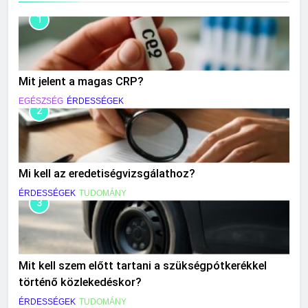
1
Mit jelent a magas CRP?
EGÉSZSÉG
ÉRDESSÉGEK
2
Mi kell az eredetiségvizsgálathoz?
ÉRDESSÉGEK
TUDOMÁNY
3
Mit kell szem előtt tartani a szükségpótkerékkel
történő közlekedéskor?
ÉRDESSÉGEK
TUDOMÁNY