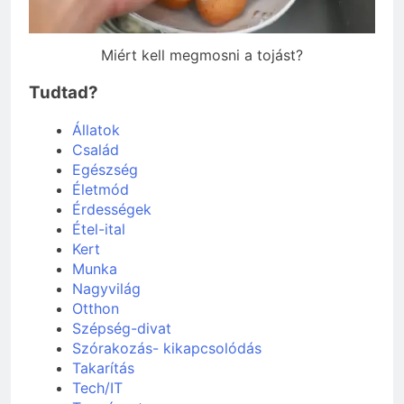
Miért kell megmosni a tojást?
Tudtad?
Állatok
Család
Egészség
Életmód
Érdességek
Étel-ital
Kert
Munka
Nagyvilág
Otthon
Szépség-divat
Szórakozás- kikapcsolódás
Takarítás
Tech/IT