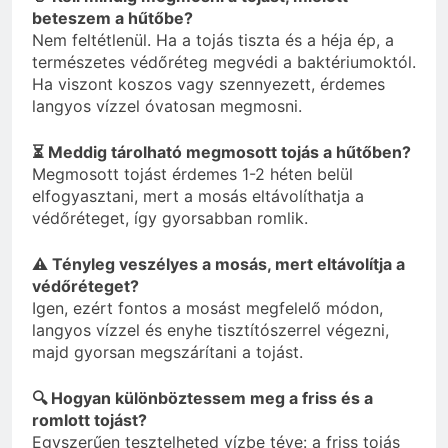
beteszem a hűtőbe?
Nem feltétlenül. Ha a tojás tiszta és a héja ép, a
természetes védőréteg megvédi a baktériumoktól.
Ha viszont koszos vagy szennyezett, érdemes
langyos vízzel óvatosan megmosni.
⏳ Meddig tárolható megmosott tojás a hűtőben?
Megmosott tojást érdemes 1-2 héten belül
elfogyasztani, mert a mosás eltávolíthatja a
védőréteget, így gyorsabban romlik.
⚠️ Tényleg veszélyes a mosás, mert eltávolítja a
védőréteget?
Igen, ezért fontos a mosást megfelelő módon,
langyos vízzel és enyhe tisztítószerrel végezni,
majd gyorsan megszárítani a tojást.
🔍 Hogyan különböztessem meg a friss és a
romlott tojást?
Egyszerűen tesztelheted vízbe téve: a friss tojás