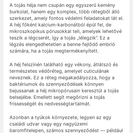
A tojás héja nem csupán egy egyszerű kemény
burkolat, hanem egy komplex, több rétegből álló
szerkezet, amely fontos védelmi feladatokat lát el.
A héj főként kalcium-karbonátból épül fel, de
mikroszkopikus pórusokkal teli, amelyek lehetővé
teszik a légcserét, így a tojás „lélegzik”. Ez a
légzés elengedhetetlen a benne fejlődő embrió
számára, ha a tojás megtermékenyített.
A héj felszínén található egy vékony, átlátszó és
természetes védőréteg, amelyet cuticulának
neveznek. Ez a réteg megakadályozza, hogy a
baktériumok és szennyeződések könnyen
bejussanak a héj mikropórusain keresztül a tojás
belsejébe. Emellett segít megőrizni a tojás
frissességét és nedvességtartalmát.
Azonban a tyúkok környezete, legyen az egy
családi udvar vagy egy nagyüzemi
baromfitelepen, számos szennyeződést — például