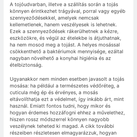
A tojóudvarban, illetve a szállítás során a tojás
könnyen érintkezhet trágyával, porral vagy egyéb
szennyeződésekkel, amelyek nemcsak
kellemetlenek, hanem veszélyesek is lehetnek.
Ezek a szennyeződések rákerülhetnek a kézre,
eszközökre, és végül az ételekbe is átjuthatnak,
ha nem mosod meg a tojást. A helyes mosással
csökkenthető a baktériumok mennyisége, ezáltal
nagyban növelhető a konyhai higiénia és az
ételbiztonság.
Ugyanakkor nem minden esetben javasolt a tojás
mosása: ha például a természetes védőréteg, a
cuticula még ép és érvényes, a mosás
eltávolíthatja ezt a védelmet, így inkább árt, mint
használ. Emiatt fontos tudni, hogy mikor és
hogyan érdemes hozzáfogni ehhez a művelethez,
hiszen rossz módszerrel könnyen nagyobb
veszélynek teheted ki magad. A cikk további
részeiben részletesen elmagyarázzuk, hogyan