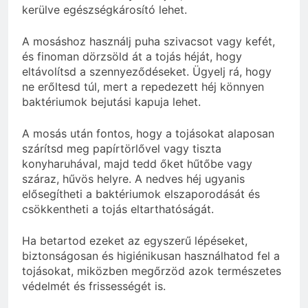
kerülve egészségkárosító lehet.
A mosáshoz használj puha szivacsot vagy kefét,
és finoman dörzsöld át a tojás héját, hogy
eltávolítsd a szennyeződéseket. Ügyelj rá, hogy
ne erőltesd túl, mert a repedezett héj könnyen
baktériumok bejutási kapuja lehet.
A mosás után fontos, hogy a tojásokat alaposan
szárítsd meg papírtörlővel vagy tiszta
konyharuhával, majd tedd őket hűtőbe vagy
száraz, hűvös helyre. A nedves héj ugyanis
elősegítheti a baktériumok elszaporodását és
csökkentheti a tojás eltarthatóságát.
Ha betartod ezeket az egyszerű lépéseket,
biztonságosan és higiénikusan használhatod fel a
tojásokat, miközben megőrzöd azok természetes
védelmét és frissességét is.