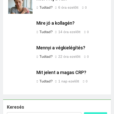
Tudtad?
6 óra ezelőtt
0
Mire jó a kollagén?
Tudtad?
14 óra ezelőtt
0
Mennyi a végkielégítés?
Tudtad?
22 óra ezelőtt
0
Mit jelent a magas CRP?
Tudtad?
1 nap ezelőtt
0
Keresés