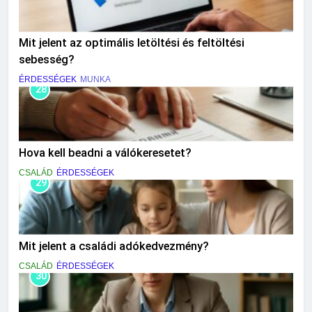
Mit jelent az optimális letöltési és feltöltési
sebesség?
ÉRDESSÉGEK
MUNKA
28
Hova kell beadni a válókeresetet?
CSALÁD
ÉRDESSÉGEK
29
Mit jelent a családi adókedvezmény?
CSALÁD
ÉRDESSÉGEK
30