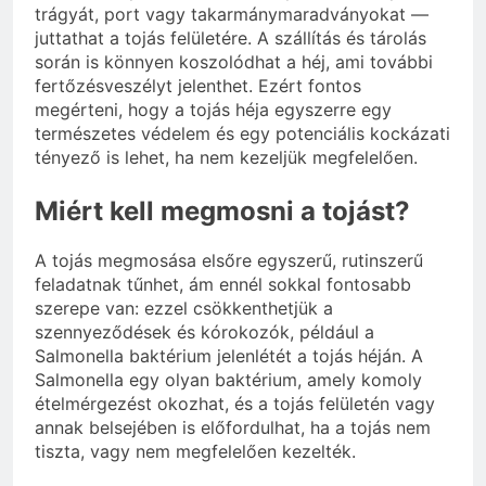
trágyát, port vagy takarmánymaradványokat —
juttathat a tojás felületére. A szállítás és tárolás
során is könnyen koszolódhat a héj, ami további
fertőzésveszélyt jelenthet. Ezért fontos
megérteni, hogy a tojás héja egyszerre egy
természetes védelem és egy potenciális kockázati
tényező is lehet, ha nem kezeljük megfelelően.
Miért kell megmosni a tojást?
A tojás megmosása elsőre egyszerű, rutinszerű
feladatnak tűnhet, ám ennél sokkal fontosabb
szerepe van: ezzel csökkenthetjük a
szennyeződések és kórokozók, például a
Salmonella baktérium jelenlétét a tojás héján. A
Salmonella egy olyan baktérium, amely komoly
ételmérgezést okozhat, és a tojás felületén vagy
annak belsejében is előfordulhat, ha a tojás nem
tiszta, vagy nem megfelelően kezelték.