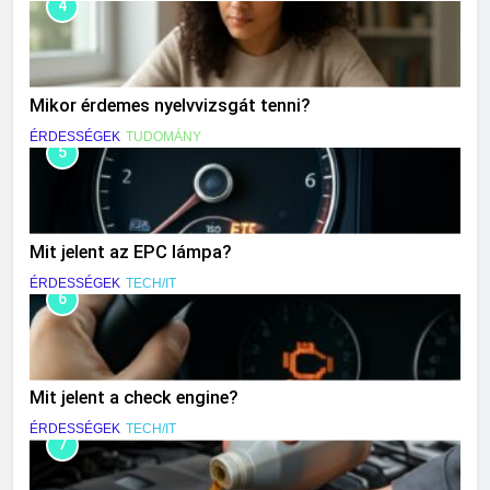
4
Mikor érdemes nyelvvizsgát tenni?
ÉRDESSÉGEK
TUDOMÁNY
5
Mit jelent az EPC lámpa?
ÉRDESSÉGEK
TECH/IT
6
Mit jelent a check engine?
ÉRDESSÉGEK
TECH/IT
7