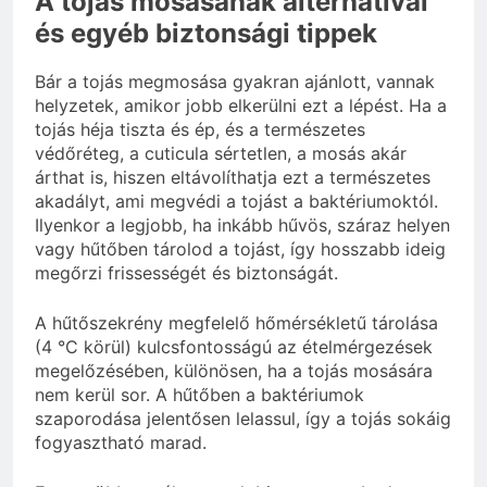
A tojás mosásának alternatívái
és egyéb biztonsági tippek
Bár a tojás megmosása gyakran ajánlott, vannak
helyzetek, amikor jobb elkerülni ezt a lépést. Ha a
tojás héja tiszta és ép, és a természetes
védőréteg, a cuticula sértetlen, a mosás akár
árthat is, hiszen eltávolíthatja ezt a természetes
akadályt, ami megvédi a tojást a baktériumoktól.
Ilyenkor a legjobb, ha inkább hűvös, száraz helyen
vagy hűtőben tárolod a tojást, így hosszabb ideig
megőrzi frissességét és biztonságát.
A hűtőszekrény megfelelő hőmérsékletű tárolása
(4 °C körül) kulcsfontosságú az ételmérgezések
megelőzésében, különösen, ha a tojás mosására
nem kerül sor. A hűtőben a baktériumok
szaporodása jelentősen lelassul, így a tojás sokáig
fogyasztható marad.