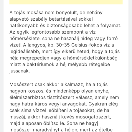
A tojás mosása nem bonyolult, de néhány
alapvető szabály betartásával sokkal
hatékonyabb és biztonságosabb lehet a folyamat.
Az egyik legfontosabb szempont a víz
hőmérséklete: soha ne használj hideg vagy forró
vizet! A langyos, kb. 30-35 Celsius-fokos víz a
legideálisabb, mert így elkerülheted, hogy a tojás
héja megrepedjen vagy a hőmérsékletkülönbség
miatt a baktériumok a héj mélyebb rétegeibe
jussanak.
Mosószert csak akkor alkalmazz, ha a tojás
nagyon koszos, és mindenképp olyan enyhe,
élelmiszerbiztos tisztítószert válassz, amely nem
hagy hátra káros vegyi anyagokat. Gyakran elég
csak sima vízzel leöblíteni a tojásokat, de ha
muszáj, akkor használj kevés mosogatószert,
majd alaposan öblítsd le. Soha ne hagyj
mosószer-maradványt a héjon, mert az ételbe