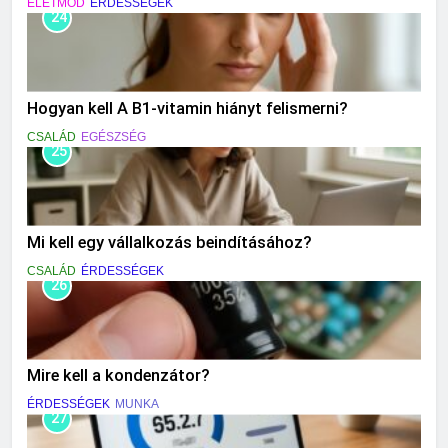
ÉLETMÓD
ÉRDESSÉGEK
24
Hogyan kell A B1-vitamin hiányt felismerni?
CSALÁD
EGÉSZSÉG
25
Mi kell egy vállalkozás beindításához?
CSALÁD
ÉRDESSÉGEK
26
Mire kell a kondenzátor?
ÉRDESSÉGEK
MUNKA
27