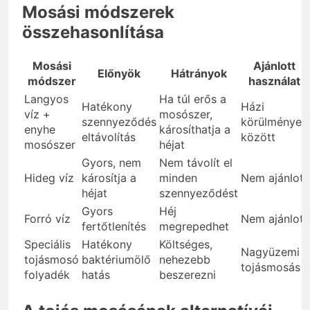
Mosási módszerek
összehasonlítása
Mosási
Ajánlott
Előnyök
Hátrányok
módszer
használat
Langyos
Ha túl erős a
Hatékony
Házi
víz +
mosószer,
szennyeződés
körülmények
enyhe
károsíthatja a
eltávolítás
között
mosószer
héjat
Gyors, nem
Nem távolít el
Hideg víz
károsítja a
minden
Nem ajánlott
héjat
szennyeződést
Gyors
Héj
Forró víz
Nem ajánlott
fertőtlenítés
megrepedhet
Speciális
Hatékony
Költséges,
Nagyüzemi
tojásmosó
baktériumölő
nehezebb
tojásmosás
folyadék
hatás
beszerezni