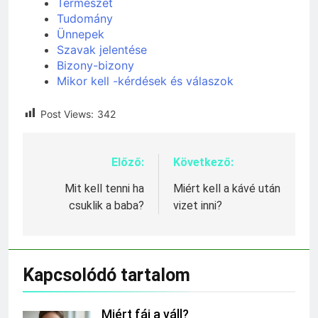
Természet
Tudomány
Ünnepek
Szavak jelentése
Bizony-bizony
Mikor kell -kérdések és válaszok
Post Views:
342
Előző:
Következő:
Bejegyzés
navigáció
Mit kell tenni ha
Miért kell a kávé után
csuklik a baba?
vizet inni?
Kapcsolódó tartalom
Miért fáj a váll?