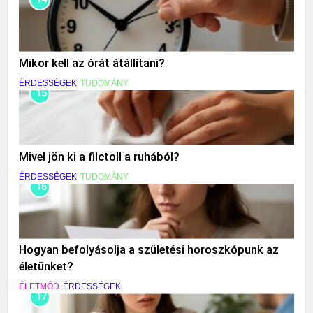
Mikor kell az órát átállítani?
ÉRDESSÉGEK
TUDOMÁNY
15
Mivel jön ki a filctoll a ruhából?
ÉRDESSÉGEK
TUDOMÁNY
16
Hogyan befolyásolja a születési horoszkópunk az
életünket?
ÉLETMÓD
ÉRDESSÉGEK
17