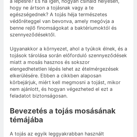
a lépésre? És ha igen, hogyan csináld helyesen,
hogy ne ártson a tojásnak vagy a te
egészségednek? A tojás héja természetes
védőréteggel van bevonva, amely megóvja a
benne rejlő finomságokat a baktériumoktól és
szennyeződésektől.
Ugyanakkor a környezet, ahol a tyúkok élnek, és a
tojások tárolása során előforduló szennyeződések
miatt a mosás hasznos és sokszor
elengedhetetlen lépés lehet az ételmérgezések
elkerülésére. Ebben a cikkben alaposan
körbejárjuk, miért kell megmosni a tojást, mikor
nem ajánlott, és hogyan végezheted el ezt a
feladatot biztonságosan.
Bevezetés a tojás mosásának
témájába
A tojás az egyik leggyakrabban használt