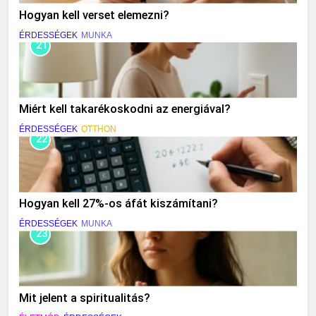
Hogyan kell verset elemezni?
ÉRDESSÉGEK
MUNKA
21
Miért kell takarékoskodni az energiával?
ÉRDESSÉGEK
OTTHON
22
Hogyan kell 27%-os áfát kiszámítani?
ÉRDESSÉGEK
MUNKA
23
Mit jelent a spiritualitás?