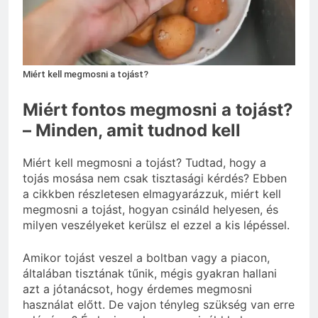
Mit hány fokon kell
mosni?
3 Nap Ezelőtt
Miért kell megmosni a tojást?
Miért fontos megmosni a tojást?
– Minden, amit tudnod kell
Miért kell megmosni a tojást? Tudtad, hogy a
tojás mosása nem csak tisztasági kérdés? Ebben
a cikkben részletesen elmagyarázzuk, miért kell
megmosni a tojást, hogyan csináld helyesen, és
milyen veszélyeket kerülsz el ezzel a kis lépéssel.
Amikor tojást veszel a boltban vagy a piacon,
általában tisztának tűnik, mégis gyakran hallani
azt a jótanácsot, hogy érdemes megmosni
használat előtt. De vajon tényleg szükség van erre