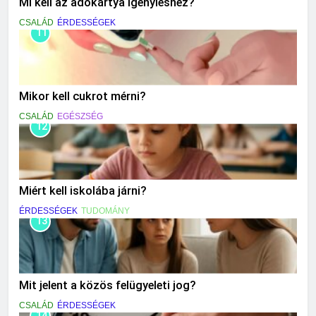
Mi kell az adókártya igényléshez?
CSALÁD
ÉRDESSÉGEK
11
Mikor kell cukrot mérni?
CSALÁD
EGÉSZSÉG
12
Miért kell iskolába járni?
ÉRDESSÉGEK
TUDOMÁNY
13
Mit jelent a közös felügyeleti jog?
CSALÁD
ÉRDESSÉGEK
14