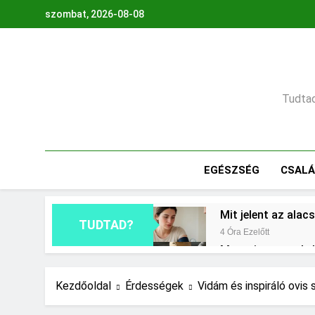
Ugrás
szombat, 2026-08-08
a
tartalomra
Tudtad,
EGÉSZSÉG
CSAL
Mit jelent az ala
TUDTAD?
4 Óra Ezelőtt
Mennyi cement kel
1 Nap Ezelőtt
Miért fáj a váll?
Kezdőoldal
Érdességek
Vidám és inspiráló ovis
2 Nap Ezelőtt