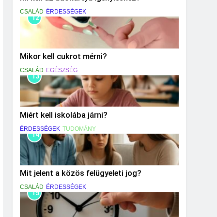
CSALÁD
ÉRDESSÉGEK
12
Mikor kell cukrot mérni?
CSALÁD
EGÉSZSÉG
13
Miért kell iskolába járni?
ÉRDESSÉGEK
TUDOMÁNY
14
Mit jelent a közös felügyeleti jog?
CSALÁD
ÉRDESSÉGEK
15