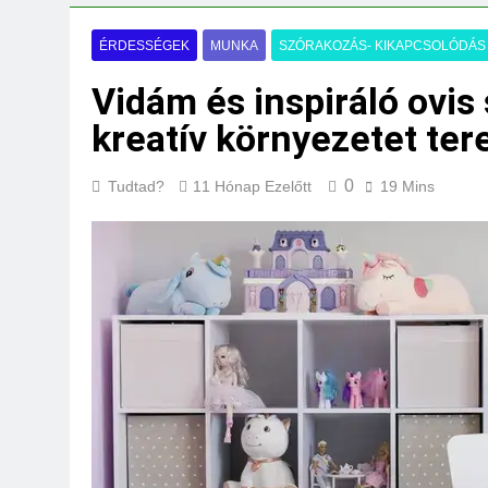
Mit jelent a maga
3 Nap Ezelőtt
ÉRDESSÉGEK
MUNKA
SZÓRAKOZÁS- KIKAPCSOLÓDÁS
Vidám és inspiráló ovis 
kreatív környezetet te
0
Tudtad?
11 Hónap Ezelőtt
19 Mins