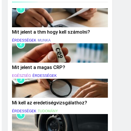
1
Mit jelent a thm hogy kell számolni?
ÉRDESSÉGEK
MUNKA
2
Mit jelent a magas CRP?
EGÉSZSÉG
ÉRDESSÉGEK
3
Mi kell az eredetiségvizsgálathoz?
ÉRDESSÉGEK
TUDOMÁNY
4