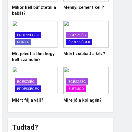
Mikor kell büfiztetni a
Mennyi cement kell?
babát?
ÉRDESSÉGEK
EGÉSZSÉG
MUNKA
ÉRDESSÉGEK
Mit jelent a thm hogy
Miért zsibbad a kéz?
kell számolni?
EGÉSZSÉG
EGÉSZSÉG
ÉRDESSÉGEK
ÉLETMÓD
Miért fáj a váll?
Mire jó a kollagén?
Tudtad?