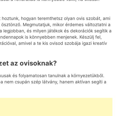
t hoztunk, hogyan teremthetsz olyan ovis szobát, ami
a ösztönző. Megmutatjuk, mikor érdemes változtatni a
 legjobban, és milyen játékok és dekorációk segítik a
indennapok is könnyebben menjenek. Készülj fel,
ációval, amivel a te kis ovisod szobája igazi kreatív
ezet az ovisoknak?
ikusak és folyamatosan tanulnak a környezetükből.
zoba nem csupán szép látvány, hanem aktívan segíti a