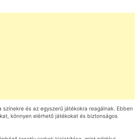
a színekre és az egyszerű játékokra reagálnak. Ebben
at, könnyen elérhető játékokat és biztonságos
önböző kreatív sarkok kialakítása, mint például