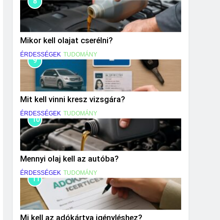
8
Mikor kell olajat cserélni?
ÉRDESSÉGEK
TUDOMÁNY
9
Mit kell vinni kresz vizsgára?
ÉRDESSÉGEK
TUDOMÁNY
10
Mennyi olaj kell az autóba?
ÉRDESSÉGEK
TUDOMÁNY
11
Mi kell az adókártya igényléshez?