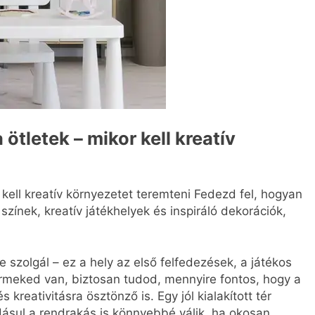
ötletek – mikor kell kreatív
 kell kreatív környezetet teremteni Fedezd fel, hogyan
színek, kreatív játékhelyek és inspiráló dekorációk,
szolgál – ez a hely az első felfedezések, a játékos
ermeked van, biztosan tudod, mennyire fontos, hogy a
kreativitásra ösztönző is. Egy jól kialakított tér
ráadásul a rendrakás is könnyebbé válik, ha okosan