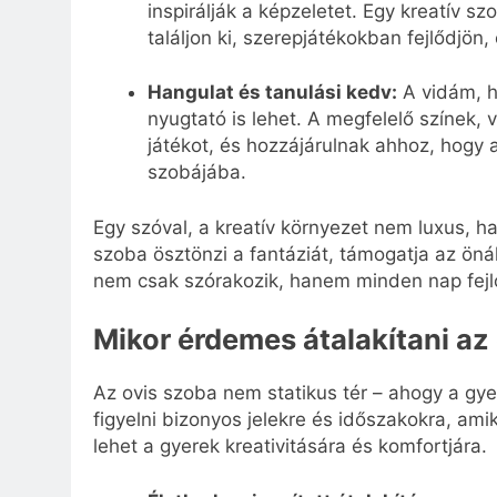
inspirálják a képzeletet. Egy kreatív s
találjon ki, szerepjátékokban fejlődjön
Hangulat és tanulási kedv:
A vidám, h
nyugtató is lehet. A megfelelő színek, v
játékot, és hozzájárulnak ahhoz, hogy
szobájába.
Egy szóval, a kreatív környezet nem luxus, 
szoba ösztönzi a fantáziát, támogatja az öná
nem csak szórakozik, hanem minden nap fejlő
Mikor érdemes átalakítani az
Az ovis szoba nem statikus tér – ahogy a gyer
figyelni bizonyos jelekre és időszakokra, ami
lehet a gyerek kreativitására és komfortjára.