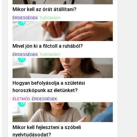
Mikor kell az órát átállítani?
ÉRDESSÉGEK
TUDOMÁNY
16
Mivel jön ki a filctoll a ruhából?
ÉRDESSÉGEK
TUDOMÁNY
17
Hogyan befolyásolja a születési
horoszkópunk az életünket?
ÉLETMÓD
ÉRDESSÉGEK
18
Mikor kell fejleszteni a szóbeli
nyelvtudásodat?