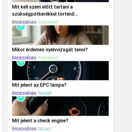
Mit kell szem előtt tartani a
szükségpótkerékkel történő
közlekedéskor?
ÉRDESSÉGEK
TUDOMÁNY
5
Mikor érdemes nyelvvizsgát tenni?
ÉRDESSÉGEK
TUDOMÁNY
6
Mit jelent az EPC lámpa?
ÉRDESSÉGEK
TECH/IT
7
Mit jelent a check engine?
ÉRDESSÉGEK
TECH/IT