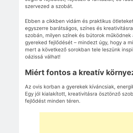
szervezed a szobát.
Ebben a cikkben vidám és praktikus ötleteke
egyszerre barátságos, színes és kreativitásr
szobán, milyen színek és bútorok működnek a
gyereked fejlődését – mindezt úgy, hogy a m
mert a következő sorokban tele leszünk inspir
oázissá válhat!
Miért fontos a kreatív körny
Az ovis korban a gyerekek kíváncsiak, energ
Egy jól kialakított, kreativitásra ösztönző s
fejlődést minden téren.