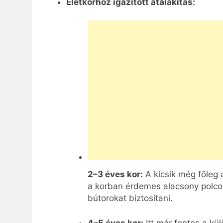
Életkorhoz igazított átalakítás:
2–3 éves kor:
A kicsik még főleg 
a korban érdemes alacsony polcok
bútorokat biztosítani.
4–5 éves kor:
Itt már fontos a kül