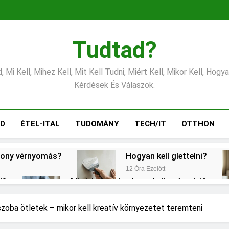
Tudtad?
 Mi Kell, Mihez Kell, Mit Kell Tudni, Miért Kell, Mikor Kell, Hogy
Kérdések És Válaszok.
ÁD
ÉTEL-ITAL
TUDOMÁNY
TECH/IT
OTTHON
csony vérnyomás?
Hogyan kell glettelni?
12 Óra Ezelőtt
l?
Mit jelent a thm hogy kell számolni?
2 Nap Ezelőtt
Mire jó a kollagén?
Mennyi a v
 szoba ötletek – mikor kell kreatív környezetet teremteni
3 Nap Ezelőtt
3 Nap Ezelőtt