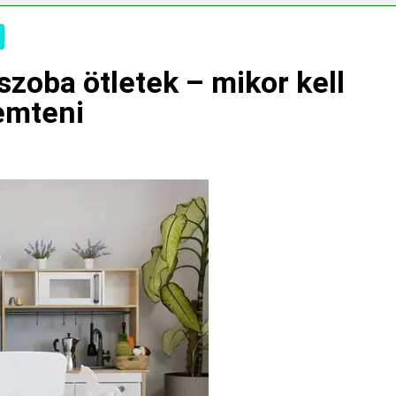
s CRP?
szoba ötletek – mikor kell
remteni