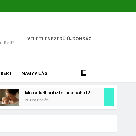
VÉLETLENSZERŰ ÚJDONSÁG
an Kell?
KERT
NAGYVILÁG
Mikor kell büfiztetni a babát?
20 Óra Ezelőtt
Miért zsibbad a kéz?
2 Nap Ezelőtt
égkielégítés?