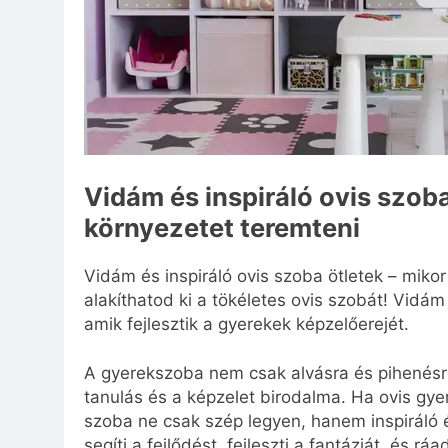
Vidám és inspiráló ovis szoba 
környezetet teremteni
Vidám és inspiráló ovis szoba ötletek – mikor
alakíthatod ki a tökéletes ovis szobát! Vidám 
amik fejlesztik a gyerekek képzelőerejét.
A gyerekszoba nem csak alvásra és pihenésre 
tanulás és a képzelet birodalma. Ha ovis gy
szoba ne csak szép legyen, hanem inspiráló és 
segíti a fejlődést, fejleszti a fantáziát, és 