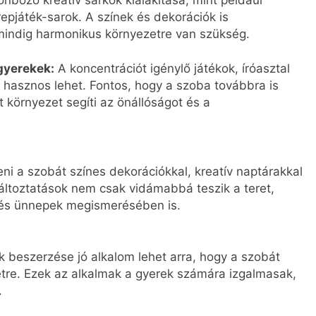
repjáték-sarok. A színek és dekorációk is
indig harmonikus környezetre van szükség.
 gyerekek:
A koncentrációt igénylő játékok, íróasztal
hasznos lehet. Fontos, hogy a szoba továbbra is
t környezet segíti az önállóságot és a
ni a szobát színes dekorációkkal, kreatív naptárakkal
változtatások nem csak vidámabbá teszik a teret,
 és ünnepek megismerésében is.
 beszerzése jó alkalom lehet arra, hogy a szobát
létre. Ezek az alkalmak a gyerek számára izgalmasak,
.