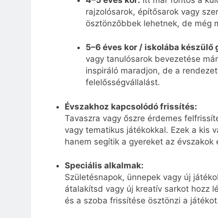
rajzolósarok, építősarok vagy sze
ösztönzőbbek lehetnek, de még m
5–6 éves kor / iskolába készülő
vagy tanulósarok bevezetése már 
inspiráló maradjon, de a rendezet
felelősségvállalást.
Évszakhoz kapcsolódó frissítés:
Tavaszra vagy őszre érdemes felfrissíte
vagy tematikus játékokkal. Ezek a kis 
hanem segítik a gyereket az évszakok
Speciális alkalmak:
Születésnapok, ünnepek vagy új játékok
átalakítsd vagy új kreatív sarkot hozz 
és a szoba frissítése ösztönzi a játékot