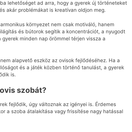
zoba lehetőséget ad arra, hogy a gyerek új történeteket
, és akár problémákat is kreatívan oldjon meg.
armonikus környezet nem csak motiváló, hanem
ilágítás és bútorok segítik a koncentrációt, a nyugodt
 a gyerek minden nap örömmel térjen vissza a
hanem alapvető eszköz az ovisok fejlődéséhez. Ha a
llóságot és a játék közben történő tanulást, a gyerek
dik is.
 ovis szobát?
ek fejlődik, úgy változnak az igényei is. Érdemes
kor a szoba átalakítása vagy frissítése nagy hatással