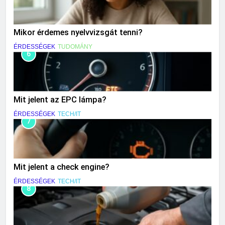
Mikor érdemes nyelvvizsgát tenni?
ÉRDESSÉGEK
TUDOMÁNY
6
Mit jelent az EPC lámpa?
ÉRDESSÉGEK
TECH/IT
7
Mit jelent a check engine?
ÉRDESSÉGEK
TECH/IT
8