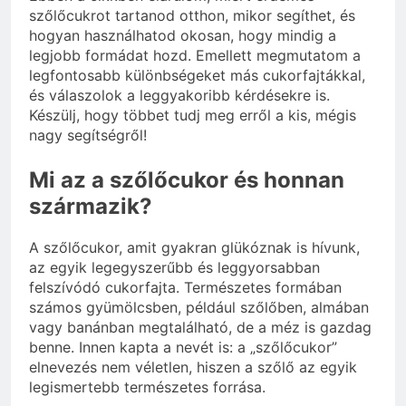
szőlőcukrot tartanod otthon, mikor segíthet, és
hogyan használhatod okosan, hogy mindig a
legjobb formádat hozd. Emellett megmutatom a
legfontosabb különbségeket más cukorfajtákkal,
és válaszolok a leggyakoribb kérdésekre is.
Készülj, hogy többet tudj meg erről a kis, mégis
nagy segítségről!
Mi az a szőlőcukor és honnan
származik?
A szőlőcukor, amit gyakran glükóznak is hívunk,
az egyik legegyszerűbb és leggyorsabban
felszívódó cukorfajta. Természetes formában
számos gyümölcsben, például szőlőben, almában
vagy banánban megtalálható, de a méz is gazdag
benne. Innen kapta a nevét is: a „szőlőcukor”
elnevezés nem véletlen, hiszen a szőlő az egyik
legismertebb természetes forrása.