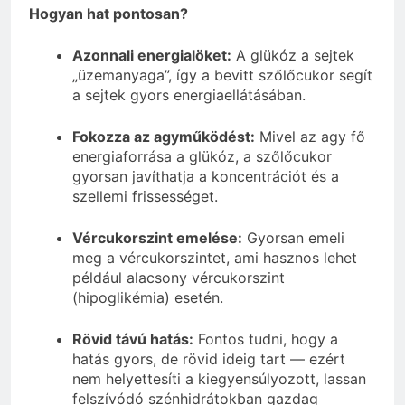
Hogyan hat pontosan?
Azonnali energialöket:
A glükóz a sejtek
„üzemanyaga”, így a bevitt szőlőcukor segít
a sejtek gyors energiaellátásában.
Fokozza az agyműködést:
Mivel az agy fő
energiaforrása a glükóz, a szőlőcukor
gyorsan javíthatja a koncentrációt és a
szellemi frissességet.
Vércukorszint emelése:
Gyorsan emeli
meg a vércukorszintet, ami hasznos lehet
például alacsony vércukorszint
(hipoglikémia) esetén.
Rövid távú hatás:
Fontos tudni, hogy a
hatás gyors, de rövid ideig tart — ezért
nem helyettesíti a kiegyensúlyozott, lassan
felszívódó szénhidrátokban gazdag