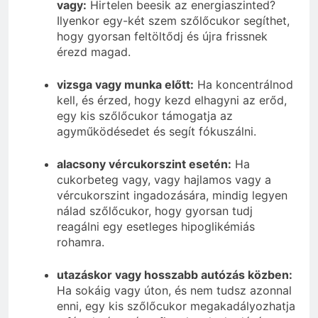
vagy:
Hirtelen beesik az energiaszinted?
Ilyenkor egy-két szem szőlőcukor segíthet,
hogy gyorsan feltöltődj és újra frissnek
érezd magad.
vizsga vagy munka előtt:
Ha koncentrálnod
kell, és érzed, hogy kezd elhagyni az erőd,
egy kis szőlőcukor támogatja az
agyműködésedet és segít fókuszálni.
alacsony vércukorszint esetén:
Ha
cukorbeteg vagy, vagy hajlamos vagy a
vércukorszint ingadozására, mindig legyen
nálad szőlőcukor, hogy gyorsan tudj
reagálni egy esetleges hipoglikémiás
rohamra.
utazáskor vagy hosszabb autózás közben:
Ha sokáig vagy úton, és nem tudsz azonnal
enni, egy kis szőlőcukor megakadályozhatja