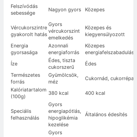
Felszívódás
Nagyon gyors
Közepes
sebessége
Gyors
Vércukorszintre
Közepes és
vércukorszint
gyakorolt hatás
kiegyensúlyozott
emelkedés
Energia
Azonnali
Közepes
gyorsasága
energiaforrás
energiafelszabadulás
Édes, tiszta
Íze
Édes
cukorszerű
Természetes
Gyümölcsök,
Cukornád, cukorrépa
forrás
méz
Kalóriatartalom
380 kcal
400 kcal
(100g)
Gyors
Speciális
energiapótlás,
Általános édesítés
felhasználás
hipoglikémia
kezelése
Gyors