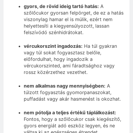
gyors, de rövid ideig tartó hatás:
A
szőlőcukor gyorsan felpörget, de ez a hatás
viszonylag hamar el is múlik, ezért nem
helyettesíti a kiegyensúlyozott, lassan
felszívódó szénhidrátokat.
vércukorszint ingadozás:
Ha túl gyakran
vagy túl sokat fogyasztasz belőle,
előfordulhat, hogy ingadozik a
vércukorszinted, ami fáradtsághoz vagy
rossz közérzethez vezethet.
nem alkalmas nagy mennyiségben:
A
túlzott fogyasztás gyomorpanaszokat,
puffadást vagy akár hasmenést is okozhat.
nem pótolja a teljes értékű táplálkozást:
Fontos, hogy a szőlőcukor csak kiegészítő,
gyors energiát adó eszköz legyen, és ne
váltsa ki az egészséges étrendet.