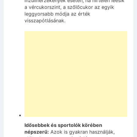
inzulinérzékenyek esetén, ha hirtelen leesik
a vércukorszint, a szőlőcukor az egyik
leggyorsabb módja az érték
visszapótlásának.
Idősebbek és sportolók körében
népszerű:
Azok is gyakran használják,