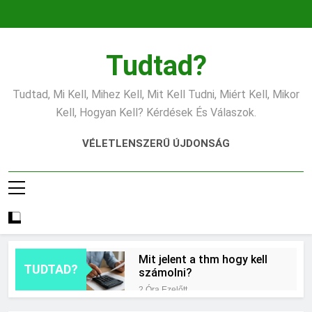
Ugrás
a
tartalomra
Tudtad?
Tudtad, Mi Kell, Mihez Kell, Mit Kell Tudni, Miért Kell, Mikor
Kell, Hogyan Kell? Kérdések És Válaszok.
VÉLETLENSZERŰ ÚJDONSÁG
Mit jelent a thm hogy kell
TUDTAD?
számolni?
2 Óra Ezelőtt
Miért zsibbad a kéz?