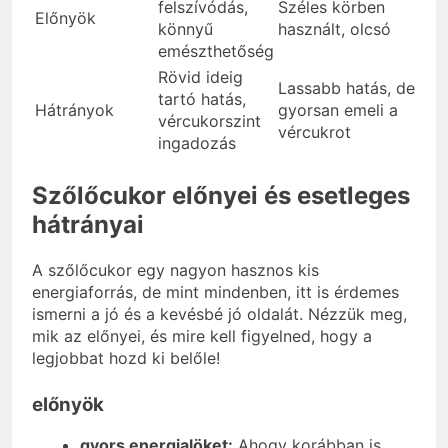
felszívódás,
Széles körben
Előnyök
könnyű
használt, olcsó
emészthetőség
Rövid ideig
Lassabb hatás, de
tartó hatás,
Hátrányok
gyorsan emeli a
vércukorszint
vércukrot
ingadozás
Szőlőcukor előnyei és esetleges
hátrányai
A szőlőcukor egy nagyon hasznos kis
energiaforrás, de mint mindenben, itt is érdemes
ismerni a jó és a kevésbé jó oldalát. Nézzük meg,
mik az előnyei, és mire kell figyelned, hogy a
legjobbat hozd ki belőle!
előnyök
gyors energialöket:
Ahogy korábban is