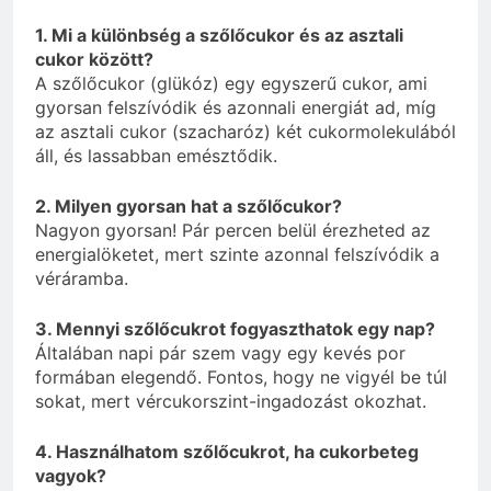
1. Mi a különbség a szőlőcukor és az asztali
cukor között?
A szőlőcukor (glükóz) egy egyszerű cukor, ami
gyorsan felszívódik és azonnali energiát ad, míg
az asztali cukor (szacharóz) két cukormolekulából
áll, és lassabban emésztődik.
2. Milyen gyorsan hat a szőlőcukor?
Nagyon gyorsan! Pár percen belül érezheted az
energialöketet, mert szinte azonnal felszívódik a
véráramba.
3. Mennyi szőlőcukrot fogyaszthatok egy nap?
Általában napi pár szem vagy egy kevés por
formában elegendő. Fontos, hogy ne vigyél be túl
sokat, mert vércukorszint-ingadozást okozhat.
4. Használhatom szőlőcukrot, ha cukorbeteg
vagyok?