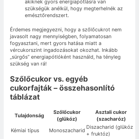
akiknek gyors energiapótlásra van
szükségük anélkül, hogy megterhelnék az
emésztőrendszert.
Érdemes megjegyezni, hogy a szőlőcukrot nem
javasolt nagy mennyiségben, folyamatosan
fogyasztani, mert gyors hatása miatt a
vércukorszint ingadozásokat okozhat. Inkább
„sürgős” energiapótlóként használd, ha tényleg
szükség van rá!
Szőlőcukor vs. egyéb
cukorfajták – összehasonlító
táblázat
Szőlőcukor
Asztali cukor
Tulajdonság
(glükóz)
(szacharóz)
Diszacharid (glükóz
Kémiai típus
Monoszacharid
+ fruktóz)