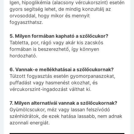
Igen, hipoglikémia (alacsony vércukorszint) esetén
gyors segítség lehet, de mindig konzultálj az
orvosoddal, hogy mikor és mennyit
fogyaszthatsz.
5. Milyen formában kapható a szőlőcukor?
Tabletta, por, rágó vagy akár kis zacskós
formában is beszerezhető, így könnyen
hordozható.
6. Vannak-e mellékhatásai a szőlőcukornak?
Túlzott fogyasztás esetén gyomorpanaszokat,
puffadást vagy hasmenést okozhat, és
vércukorszint-ingadozást válthat ki.
7. Milyen alternatívái vannak a szőlőcukornak?
Gyümölcscukor, méz vagy lassan felszívódó
szénhidrátok, de ezek hatása lassabb, nem adnak
azonnali energiát.