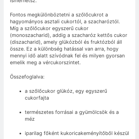
ismerhetsz.
Fontos megkülönböztetni a szőlőcukrot a
hagyományos asztali cukortól, a szacharóztól.
Míg a szőlőcukor egyszerű cukor
(monoszacharid), addig a szacharóz kettős cukor
(diszacharid), amely glükózból és fruktózból áll
össze. Ez a különbség hatással van arra, hogy
mennyi idő alatt szívódnak fel és milyen gyorsan
emelik meg a vércukorszintet.
Összefoglalva:
a szőlőcukor glükóz, egy egyszerű
cukorfajta
természetes forrásai a gyümölcsök és a
méz
iparilag főként kukoricakeményítőből készül