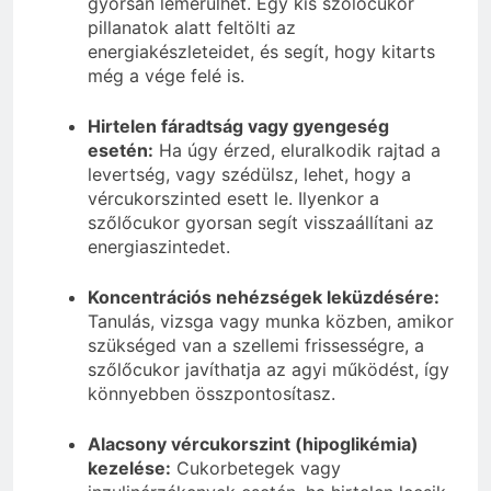
gyorsan lemerülhet. Egy kis szőlőcukor
pillanatok alatt feltölti az
energiakészleteidet, és segít, hogy kitarts
még a vége felé is.
Hirtelen fáradtság vagy gyengeség
esetén:
Ha úgy érzed, eluralkodik rajtad a
levertség, vagy szédülsz, lehet, hogy a
vércukorszinted esett le. Ilyenkor a
szőlőcukor gyorsan segít visszaállítani az
energiaszintedet.
Koncentrációs nehézségek leküzdésére:
Tanulás, vizsga vagy munka közben, amikor
szükséged van a szellemi frissességre, a
szőlőcukor javíthatja az agyi működést, így
könnyebben összpontosítasz.
Alacsony vércukorszint (hipoglikémia)
kezelése:
Cukorbetegek vagy