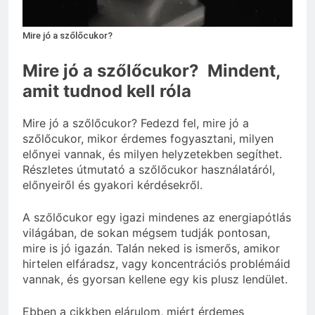
Mennyi a táppénz?
3 Nap Ezelőtt
Mire jó a szőlőcukor?
Mire jó a szőlőcukor? Mindent,
amit tudnod kell róla
Mire jó a szőlőcukor? Fedezd fel, mire jó a
szőlőcukor, mikor érdemes fogyasztani, milyen
előnyei vannak, és milyen helyzetekben segíthet.
Részletes útmutató a szőlőcukor használatáról,
előnyeiről és gyakori kérdésekről.
A szőlőcukor egy igazi mindenes az energiapótlás
világában, de sokan mégsem tudják pontosan,
mire is jó igazán. Talán neked is ismerős, amikor
hirtelen elfáradsz, vagy koncentrációs problémáid
vannak, és gyorsan kellene egy kis plusz lendület.
Ebben a cikkben elárulom, miért érdemes