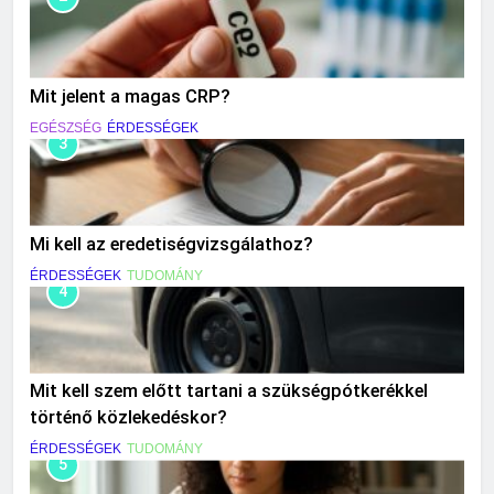
Mit jelent a magas CRP?
EGÉSZSÉG
ÉRDESSÉGEK
3
Mi kell az eredetiségvizsgálathoz?
ÉRDESSÉGEK
TUDOMÁNY
4
Mit kell szem előtt tartani a szükségpótkerékkel
történő közlekedéskor?
ÉRDESSÉGEK
TUDOMÁNY
5