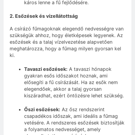
káros lenne a fű fejlődésére.
2. Esőzések és vízellátottság
A csírázó fűmagoknak elegendő nedvességre van
szükségük ahhoz, hogy életképesek legyenek. Az
esőzések és a talaj vízelvezetése alapvetően
meghatározza, hogy a fűmag milyen gyorsan kel
ki.
Tavaszi esőzések:
A tavaszi hónapok
gyakran esős időszakot hoznak, ami
elősegíti a fű csírázását. Ha az esők nem
elegendőek, akkor a talaj gyorsan
kiszáradhat, ezért öntözésre lehet szükség.
Őszi esőzések:
Az ősz rendszerint
csapadékos időszak, ami ideális a fűmag
vetésére. A rendszeres esőzések biztosítják
a folyamatos nedvességet, amely