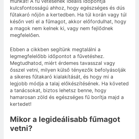
munkát! A fű vetésének ideális időpontja
kulcsfontosságú ahhoz, hogy egészséges és dús
fűtakaró nőjön a kertedben. Ha túl korán vagy túl
későn veti el a fűmagot, akkor előfordulhat, hogy
a magok nem kelnek ki, vagy nem fejlődnek
megfelelően.
Ebben a cikkben segítünk megtalálni a
legmegfelelőbb időpontot a fűvetéshez.
Megtudhatod, miért érdemes tavasszal vagy
ősszel vetni, milyen külső tényezők befolyásolják
a sikeres fűtakaró kialakítását, és hogy mi a
legjobb módja a talaj előkészítésének. Ha követed
a tanácsokat, biztos lehetsz benne, hogy
hamarosan zöld és egészséges fű borítja majd a
kertedet!
Mikor a legideálisabb fűmagot
vetni?