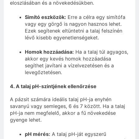
eloszlásában és a növekedésükben.
Simító eszközök:
Erre a célra egy simítófa
vagy egy görgő is nagyon hasznos lehet.
Ezek segítenek eltüntetni a talaj felszínén
lévő kisebb egyenetlenségeket.
Homok hozzáadása:
Ha a talaj túl agyagos,
akkor egy kevés homok hozzáadása
segíthet javítani a vízelvezetésen és a
levegőztetésen.
4. A talaj pH-szintjének ellenőrzése
A pázsit számára ideális talaj pH-ja enyhén
savanyú vagy semleges, 6 és 7 között. Ha a talaj
pH-ja nem megfelelő, akkor a fű növekedése
gyenge lehet.
pH mérés:
A talaj pH-ját egyszerű