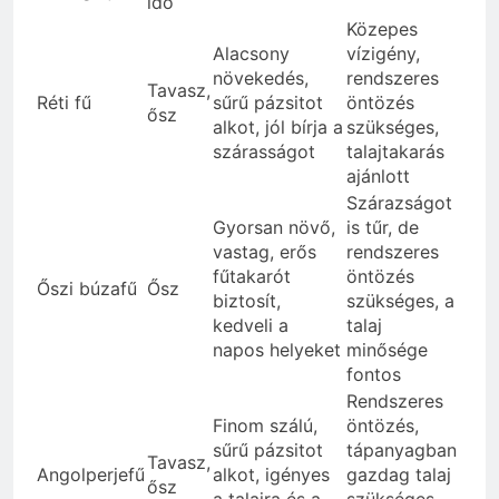
idő
Közepes
Alacsony
vízigény,
növekedés,
rendszeres
Tavasz,
Réti fű
sűrű pázsitot
öntözés
ősz
alkot, jól bírja a
szükséges,
szárasságot
talajtakarás
ajánlott
Szárazságot
Gyorsan növő,
is tűr, de
vastag, erős
rendszeres
fűtakarót
öntözés
Őszi búzafű
Ősz
biztosít,
szükséges, a
kedveli a
talaj
napos helyeket
minősége
fontos
Rendszeres
Finom szálú,
öntözés,
sűrű pázsitot
tápanyagban
Tavasz,
Angolperjefű
alkot, igényes
gazdag talaj
ősz
a talajra és a
szükséges,