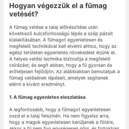
Hogyan végezzük el a fűmag
vetését?
A fűmag vetése a talaj előkészítése után
következő kulcsfontosságú lépés a szép pázsit
kialakításában. A fűmagot egyenletesen és
megfelelő technikával kell elvetni ahhoz, hogy az
egész területen egyenletes növekedést érjünk el.
A helyes vetési technika biztosítja a megfelelő
csírázást, és segít abban, hogy a fű gyorsan és
erőteljesen fejlődjön. Az alábbiakban bemutatjuk a
fűmag vetésének lépéseit, amelyek segítenek
elérni a kívánt eredményt.
1. A fűmag egyenletes eloszlatása
A legfontosabb, hogy a fűmagot egyenletesen
oszd el a talaj felszínén. Ha nem figyelsz arra,
hogy a magok egyenletesen kerüljenek a földre,
akkor a fű nem fog egységesen nőni, és foltokban