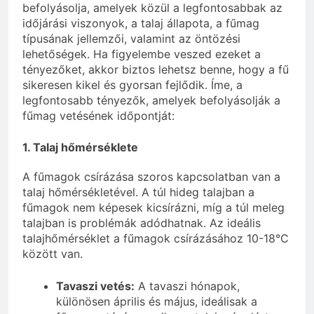
befolyásolja, amelyek közül a legfontosabbak az
időjárási viszonyok, a talaj állapota, a fűmag
típusának jellemzői, valamint az öntözési
lehetőségek. Ha figyelembe veszed ezeket a
tényezőket, akkor biztos lehetsz benne, hogy a fű
sikeresen kikel és gyorsan fejlődik. Íme, a
legfontosabb tényezők, amelyek befolyásolják a
fűmag vetésének időpontját:
1. Talaj hőmérséklete
A fűmagok csírázása szoros kapcsolatban van a
talaj hőmérsékletével. A túl hideg talajban a
fűmagok nem képesek kicsírázni, míg a túl meleg
talajban is problémák adódhatnak. Az ideális
talajhőmérséklet a fűmagok csírázásához 10-18°C
között van.
Tavaszi vetés:
A tavaszi hónapok,
különösen április és május, ideálisak a