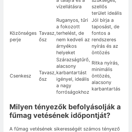
vízellátásra
szellős
terület ideális
Ruganyos, tűri
Jól bírja a
a fokozott
taposást, de
Közönséges
Tavasz,
terhelést, de
fontos a
perje
ősz
nem kedveli az
rendszeres
árnyékos
nyírás és az
helyeket
öntözés
Szárazságtűrő,
Ritka nyírás,
alacsony
minimális
Tavasz,
karbantartást
Csenkesz
öntözés,
ősz
igényel, ideális
alacsony
a nagy
karbantartás
forróságokhoz
Milyen tényezők befolyásolják a
fűmag vetésének időpontját?
A fűmag vetésének sikerességét számos tényező