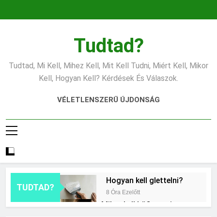
Ugrás
a
tartalomra
Tudtad?
Tudtad, Mi Kell, Mihez Kell, Mit Kell Tudni, Miért Kell, Mikor
Kell, Hogyan Kell? Kérdések És Válaszok.
VÉLETLENSZERŰ ÚJDONSÁG
Hogyan kell glettelni?
TUDTAD?
8 Óra Ezelőtt
Mikor kell büfiztetni a
babát?