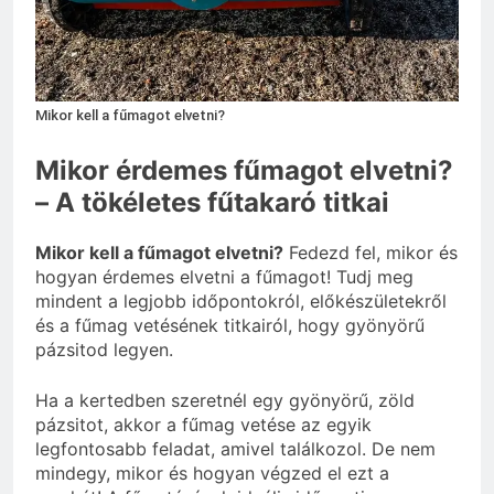
3 Nap Ezelőtt
Mikor kell a fűmagot elvetni?
Mikor érdemes fűmagot elvetni?
– A tökéletes fűtakaró titkai
Mikor kell a fűmagot elvetni?
Fedezd fel, mikor és
hogyan érdemes elvetni a fűmagot! Tudj meg
mindent a legjobb időpontokról, előkészületekről
és a fűmag vetésének titkairól, hogy gyönyörű
pázsitod legyen.
Ha a kertedben szeretnél egy gyönyörű, zöld
pázsitot, akkor a fűmag vetése az egyik
legfontosabb feladat, amivel találkozol. De nem
mindegy, mikor és hogyan végzed el ezt a