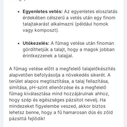
Egyenletes vetés:
Az egyenletes eloszlatás
érdekében célszerű a vetés után egy finom
talajtakarást alkalmazni (például homok
vagy komposzt).
Utókezelés:
A fűmag vetése után finoman
gördíthetjük a talajt, hogy a magok jobban
érintkezzenek a talajjal.
A fűmag vetése előtt a megfelelő talajelőkészítés
alapvetően befolyásolja a növekedés sikerét. A
terület alapos megtisztítása, a talaj fellazítása,
simítása, pH-szint ellenőrzése és a megfelelő
fűmag kiválasztása mind hozzájárulnak ahhoz,
hogy szép és egészséges pázsitot nevelj. Ha
mindezeket figyelembe veszed, akkor biztos
lehetsz benne, hogy a fű hamarosan dús és zöld
pázsittá fejlődik!