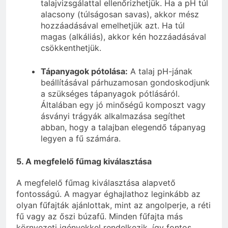
talajvizsgálattal ellenőrizhetjük. Ha a pH túl
alacsony (túlságosan savas), akkor mész
hozzáadásával emelhetjük azt. Ha túl
magas (alkáliás), akkor kén hozzáadásával
csökkenthetjük.
Tápanyagok pótolása:
A talaj pH-jának
beállításával párhuzamosan gondoskodjunk
a szükséges tápanyagok pótlásáról.
Általában egy jó minőségű komposzt vagy
ásványi trágyák alkalmazása segíthet
abban, hogy a talajban elegendő tápanyag
legyen a fű számára.
5. A megfelelő fűmag kiválasztása
A megfelelő fűmag kiválasztása alapvető
fontosságú. A magyar éghajlathoz leginkább az
olyan fűfajták ajánlottak, mint az angolperje, a réti
fű vagy az őszi búzafű. Minden fűfajta más
környezeti igényekkel rendelkezik, így fontos,