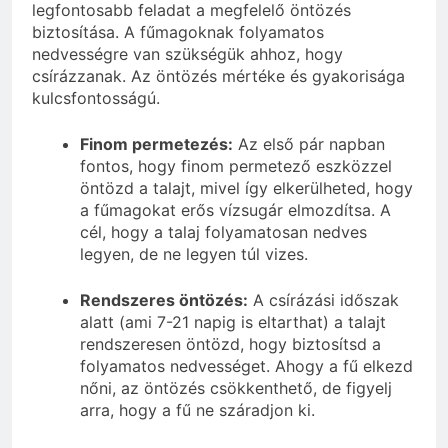
legfontosabb feladat a megfelelő öntözés
biztosítása. A fűmagoknak folyamatos
nedvességre van szükségük ahhoz, hogy
csírázzanak. Az öntözés mértéke és gyakorisága
kulcsfontosságú.
Finom permetezés:
Az első pár napban
fontos, hogy finom permetező eszközzel
öntözd a talajt, mivel így elkerülheted, hogy
a fűmagokat erős vízsugár elmozdítsa. A
cél, hogy a talaj folyamatosan nedves
legyen, de ne legyen túl vizes.
Rendszeres öntözés:
A csírázási időszak
alatt (ami 7-21 napig is eltarthat) a talajt
rendszeresen öntözd, hogy biztosítsd a
folyamatos nedvességet. Ahogy a fű elkezd
nőni, az öntözés csökkenthető, de figyelj
arra, hogy a fű ne száradjon ki.