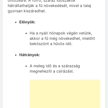
öntözésre. A forró, száraz időszakok
hátráltathatják a fű növekedését, mivel a talaj
gyorsan kiszáradhat.
Előnyök:
Ha a nyári hónapok végén vetünk,
akkor a fű még növekedhet, mielőtt
beköszönt a hűvös idő.
Hátrányok:
A meleg idő és a szárazság
megnehezíti a csírázást.