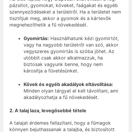
pázsitot, gyomokat, köveket, faágakat és egyéb
szennyeződéseket a területről. Ha a területet nem
tisztítjuk meg, akkor a gyomok és a kártevők
megnehezíthetik a fű növekedését.
Gyomirtás:
Használhatunk kézi gyomirtót,
vagy ha nagyobb területről van szó, akkor
vegyszeres gyomirtás is szóba jöhet. Az
utóbbit csak akkor alkalmazzuk, ha
biztosak vagyunk benne, hogy nem
károsítja a fűvetésünket.
Kövek és egyéb akadályok eltávolítása:
Minden olyan tárgyat el kell távolítani, ami
akadályozhatja a fű növekedését.
2. A talaj laza, levegősebbé tétele
A talajat érdemes fellazítani, hogy a fűmagok
könnyen bejuthassanak a talajba, és biztosított