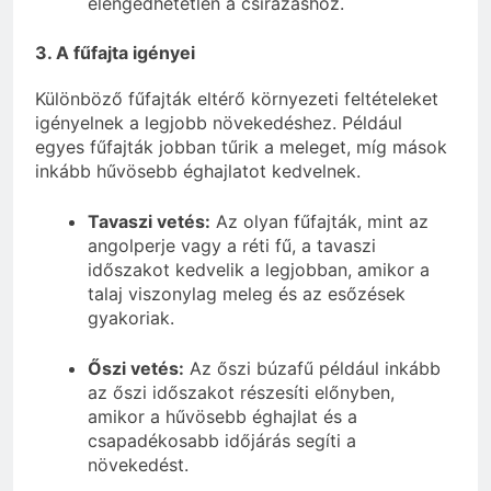
elengedhetetlen a csírázáshoz.
3. A fűfajta igényei
Különböző fűfajták eltérő környezeti feltételeket
igényelnek a legjobb növekedéshez. Például
egyes fűfajták jobban tűrik a meleget, míg mások
inkább hűvösebb éghajlatot kedvelnek.
Tavaszi vetés:
Az olyan fűfajták, mint az
angolperje vagy a réti fű, a tavaszi
időszakot kedvelik a legjobban, amikor a
talaj viszonylag meleg és az esőzések
gyakoriak.
Őszi vetés:
Az őszi búzafű például inkább
az őszi időszakot részesíti előnyben,
amikor a hűvösebb éghajlat és a
csapadékosabb időjárás segíti a
növekedést.