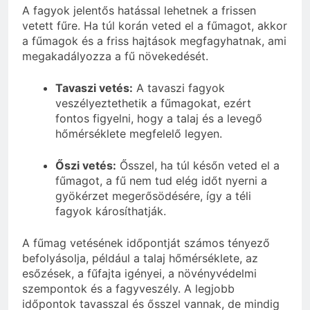
A fagyok jelentős hatással lehetnek a frissen
vetett fűre. Ha túl korán veted el a fűmagot, akkor
a fűmagok és a friss hajtások megfagyhatnak, ami
megakadályozza a fű növekedését.
Tavaszi vetés:
A tavaszi fagyok
veszélyeztethetik a fűmagokat, ezért
fontos figyelni, hogy a talaj és a levegő
hőmérséklete megfelelő legyen.
Őszi vetés:
Ősszel, ha túl későn veted el a
fűmagot, a fű nem tud elég időt nyerni a
gyökérzet megerősödésére, így a téli
fagyok károsíthatják.
A fűmag vetésének időpontját számos tényező
befolyásolja, például a talaj hőmérséklete, az
esőzések, a fűfajta igényei, a növényvédelmi
szempontok és a fagyveszély. A legjobb
időpontok tavasszal és ősszel vannak, de mindig