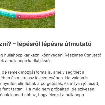
zni? – lépésről lépésre útmutató
g hullahopp karikázni könnyedén! Részletes útmutató
ek a hullahopp karikázásról.
, de remek mozgásforma is, amely segíthet a
ében és a stressz levezetésében. Ha valaha is
nnyedén elindultak a pörgetések, és milyen jól esett,
ig fent tartani. Ha még nem próbáltad, de szívesen
olónak lenned ahhoz, hogy élvezd a hullahopp