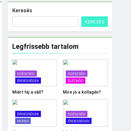
Keresés
KERESÉS
Legfrissebb tartalom
EGÉSZSÉG
EGÉSZSÉG
ÉRDESSÉGEK
ÉLETMÓD
Miért fáj a váll?
Mire jó a kollagén?
ÉRDESSÉGEK
EGÉSZSÉG
MUNKA
ÉRDESSÉGEK