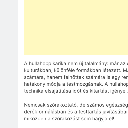
A hullahopp karika nem új találmány: már az 
kultúrákban, különféle formákban létezett.
számára, hanem felnőttek számára is egy re
hatékony módja a testmozgásnak. A hullahop
technika elsajátítása időt és kitartást igényel.
Nemcsak szórakoztató, de számos egészségügy
derékformálásban és a testtartás javításában. 
miközben a szórakozást sem hagyja el!