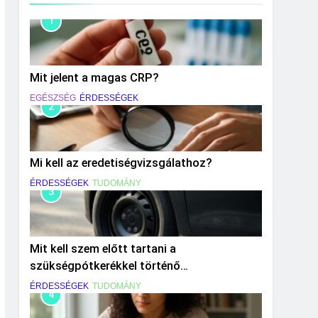
1
Mit jelent a magas CRP?
EGÉSZSÉG
ÉRDESSÉGEK
2
Mi kell az eredetiségvizsgálathoz?
ÉRDESSÉGEK
TUDOMÁNY
3
Mit kell szem előtt tartani a
szükségpótkerékkel történő
közlekedéskor?
ÉRDESSÉGEK
TUDOMÁNY
4