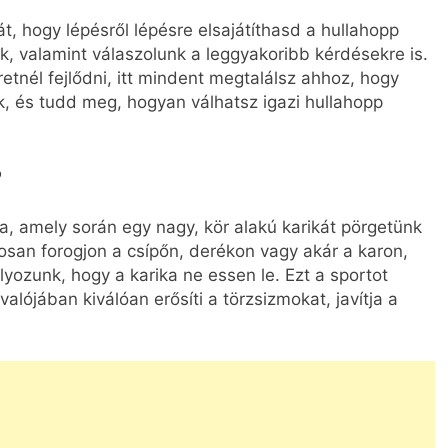
t, hogy lépésről lépésre elsajátíthasd a hullahopp
nk, valamint válaszolunk a leggyakoribb kérdésekre is.
etnél fejlődni, itt mindent megtalálsz ahhoz, hogy
k, és tudd meg, hogyan válhatsz igazi hullahopp
?
, amely során egy nagy, kör alakú karikát pörgetünk
tosan forogjon a csípőn, derékon vagy akár a karon,
zunk, hogy a karika ne essen le. Ezt a sportot
lójában kiválóan erősíti a törzsizmokat, javítja a