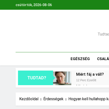
Ugrás
csütörtök, 2026-08-06
a
tartalomra
Tudtad,
EGÉSZSÉG
CSAL
Miért fáj a váll?
TUDTAD?
12 Perc Ezelőtt
Mit jelent a maga
1 Nap Ezelőtt
Milyen fűtést érd
Kezdőoldal
Érdességek
Hogyan kell hullahopp k
2 Nap Ezelőtt