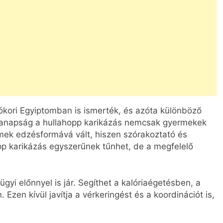
ókori Egyiptomban is ismerték, és azóta különböző
 Manapság a hullahopp karikázás nemcsak gyermekek
mek edzésformává vált, hiszen szórakoztató és
p karikázás egyszerűnek tűnhet, de a megfelelő
i előnnyel is jár. Segíthet a kalóriaégetésben, a
Ezen kívül javítja a vérkeringést és a koordinációt is,