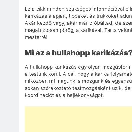
Ez a cikk minden szükséges információval ellá
karikázás alapjait, tippeket és trükköket adu
Akár kezdő vagy, akár már próbáltad, de szer
magabiztosan pörögj a karikával. Tarts velün
mesterré!
Mi az a hullahopp karikázás
A hullahopp karikázás egy olyan mozgásforma
a testünk körül. A cél, hogy a karika folyama
miközben mi magunk is mozgunk és egyensúlyo
sokan szórakoztató testmozgásként űzik, de va
koordinációt és a hajlékonyságot.