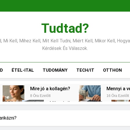
Tudtad?
 Mi Kell, Mihez Kell, Mit Kell Tudni, Miért Kell, Mikor Kell, Hogy
Kérdések És Válaszok.
ÁD
ÉTEL-ITAL
TUDOMÁNY
TECH/IT
OTTHON
Mire jó a kollagén?
Mennyi a v
8 Óra Ezelőtt
16 Óra Ezelőtt
s CRP?
Mikor kell tetőt cserélni?
1 Nap Ezelőtt
emes választani?
Mennyi a táppénz?
arikázni?
2 Nap Ezelőtt