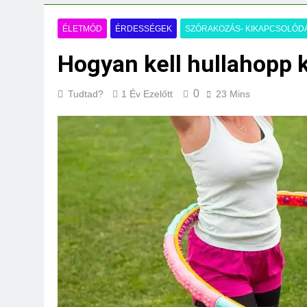
Mi kell az eredeti
3 Nap Ezelőtt
ÉLETMÓD
ÉRDESSÉGEK
SZÓRAKOZÁS- KIKAPCSOLÓD
Hogyan kell hullahopp 
0
Tudtad?
1 Év Ezelőtt
23 Mins