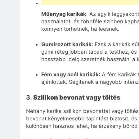
Műanyag karikák
: Az egyik leggyakori
használatot, és többféle színben kap
könnyen törhetnek, ha leesnek.
Gumírozott karikák
: Ezek a karikák sú
gumi réteg jobban tapad a testhez, és 
hosszabb ideig szeretnék használni a k
Fém vagy acél karikák
: A fém karikák
ajánlottak. Segítenek a nagyobb intenz
3.
Szilikon bevonat vagy töltés
Néhány karika szilikon bevonattal vagy töltéss
bevonat kényelmesebb tapintást biztosít, és se
különösen hasznos lehet, ha érzékeny bőröd 