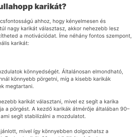
ullahopp karikát?
ulcsfontosságú ahhoz, hogy kényelmesen és
 túl nagy karikát választasz, akkor nehezebb lesz
ítheted a motivációdat. Íme néhány fontos szempont,
lis karikát:
mozdulatok könnyedségét. Általánosan elmondható,
nál könnyebb pörgetni, míg a kisebb karikák
k megtartani.
ebb karikát választani, mivel ez segít a karika
ja a pörgést. A kezdő karikák átmérője általában 90–
i segít stabilizálni a mozdulatot.
jánlott, mivel így könnyebben dolgozhatsz a