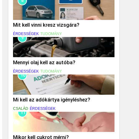
8
Mit kell vinni kresz vizsgára?
ÉRDESSÉGEK
TUDOMÁNY
9
Mennyi olaj kell az autóba?
ÉRDESSÉGEK
TUDOMÁNY
10
Mi kell az adókártya igényléshez?
CSALÁD
ÉRDESSÉGEK
11
Mikor kell cukrot mérni?