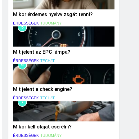
Mikor érdemes nyelvvizsgát tenni?
ÉRDESSÉGEK
TUDOMÁNY
5
Mit jelent az EPC lámpa?
ÉRDESSÉGEK
TECH/IT
6
Mit jelent a check engine?
ÉRDESSÉGEK
TECH/IT
7
Mikor kell olajat cserélni?
ÉRDESSÉGEK
TUDOMÁNY