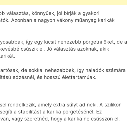
bb választás, könnyűek, jól bírják a gyakori
hatók. Azonban a nagyon vékony műanyag karikák
lyosabbak, így egy kicsit nehezebb pörgetni őket, de a
kevésbé csúszik el. Jó választás azoknak, akik
arikát.
 tartósak, de sokkal nehezebbek, így haladók számára
itású edzésnél, és hosszú élettartamúak.
el rendelkezik, amely extra súlyt ad neki. A szilikon
gíti a stabilitást a karika pörgetésénél. Ez
van, vagy szeretnéd, hogy a karika ne csússzon el.