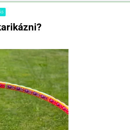
ségvizsgálathoz?
Mit hány fokon kell mosni?
3 Nap Ezelőtt
ÁS
karikázni?