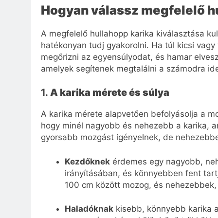
Hogyan válassz megfelelő h
A megfelelő hullahopp karika kiválasztása k
hatékonyan tudj gyakorolni. Ha túl kicsi vagy
megőrizni az egyensúlyodat, és hamar elvesz
amelyek segítenek megtalálni a számodra ideá
1.
A karika mérete és súlya
A karika mérete alapvetően befolyásolja a 
hogy minél nagyobb és nehezebb a karika, an
gyorsabb mozgást igényelnek, de nehezebbe
Kezdőknek
érdemes egy nagyobb, nehez
irányításában, és könnyebben fent tart
100 cm között mozog, és nehezebbek, am
Haladóknak
kisebb, könnyebb karika a