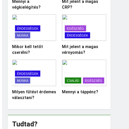
Mennyi a
Mit jelent a magas
végkielégítés?
CRP?
ÉRDESSÉGEK
EGÉSZSÉG
MUNKA
ÉRDESSÉGEK
Mikor kell tetőt
Mit jelent a magas
cserélni?
vérnyomás?
ÉRDESSÉGEK
MUNKA
CSALÁD
EGÉSZSÉG
Milyen fűtést érdemes
Mennyi a táppénz?
választani?
Tudtad?