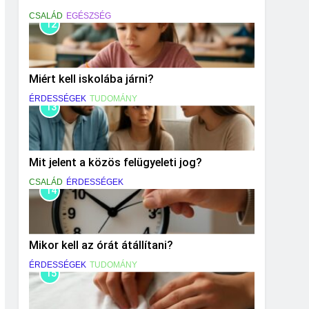
CSALÁD
EGÉSZSÉG
12
Miért kell iskolába járni?
ÉRDESSÉGEK
TUDOMÁNY
13
Mit jelent a közös felügyeleti jog?
CSALÁD
ÉRDESSÉGEK
14
Mikor kell az órát átállítani?
ÉRDESSÉGEK
TUDOMÁNY
15