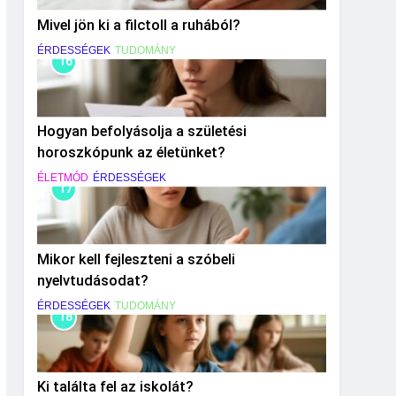
Mivel jön ki a filctoll a ruhából?
ÉRDESSÉGEK
TUDOMÁNY
16
Hogyan befolyásolja a születési
horoszkópunk az életünket?
ÉLETMÓD
ÉRDESSÉGEK
17
Mikor kell fejleszteni a szóbeli
nyelvtudásodat?
ÉRDESSÉGEK
TUDOMÁNY
18
Ki találta fel az iskolát?