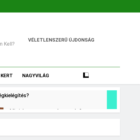
VÉLETLENSZERŰ ÚJDONSÁG
an Kell?
KERT
NAGYVILÁG
égkielégítés?
Mit jelent a magas vérnyomás?
2 Nap Ezelőtt