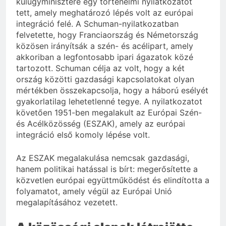
külügyminisztere egy történelmi nyilatkozatot
tett, amely meghatározó lépés volt az európai
integráció felé. A Schuman-nyilatkozatban
felvetette, hogy Franciaország és Németország
közösen irányítsák a szén- és acélipart, amely
akkoriban a legfontosabb ipari ágazatok közé
tartozott. Schuman célja az volt, hogy a két
ország közötti gazdasági kapcsolatokat olyan
mértékben összekapcsolja, hogy a háború esélyét
gyakorlatilag lehetetlenné tegye. A nyilatkozatot
követően 1951-ben megalakult az Európai Szén-
és Acélközösség (ESZAK), amely az európai
integráció első komoly lépése volt.
Az ESZAK megalakulása nemcsak gazdasági,
hanem politikai hatással is bírt: megerősítette a
közvetlen európai együttműködést és elindította a
folyamatot, amely végül az Európai Unió
megalapításához vezetett.