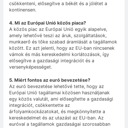
csökkenteni, elősegítve a békét és a jólétet a
kontinensen.
4. Mi az Európai Unió közös piaca?
A közös piac az Európai Unió egyik alapelve,
amely lehetővé teszi az áruk, szolgáltatások,
munkaerő és tőke szabad áramlását a tagállamok
között. Ez azt jelenti, hogy az EU-ban nincsenek
vámok és más kereskedelmi korlátozások, így
elősegítve a gazdasági integrációt és a
versenyképességet.
5. Miért fontos az euró bevezetése?
Az euró bevezetése lehetővé tette, hogy az
Európai Unió tagállamai közösen használjanak
egy közös valutát, ami elősegítette a gazdasági
integrációt, csökkentette az
árfolyamkockázatokat, és megkönnyítette a
kereskedelmet és az utazást az EU-ban. Az
euróval a tagállamok gazdaságai szorosabban