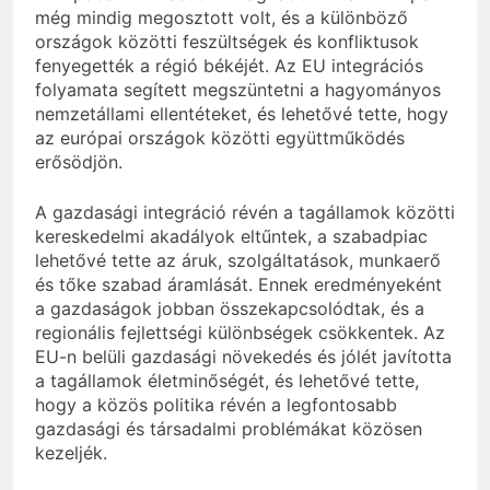
még mindig megosztott volt, és a különböző
országok közötti feszültségek és konfliktusok
fenyegették a régió békéjét. Az EU integrációs
folyamata segített megszüntetni a hagyományos
nemzetállami ellentéteket, és lehetővé tette, hogy
az európai országok közötti együttműködés
erősödjön.
A gazdasági integráció révén a tagállamok közötti
kereskedelmi akadályok eltűntek, a szabadpiac
lehetővé tette az áruk, szolgáltatások, munkaerő
és tőke szabad áramlását. Ennek eredményeként
a gazdaságok jobban összekapcsolódtak, és a
regionális fejlettségi különbségek csökkentek. Az
EU-n belüli gazdasági növekedés és jólét javította
a tagállamok életminőségét, és lehetővé tette,
hogy a közös politika révén a legfontosabb
gazdasági és társadalmi problémákat közösen
kezeljék.