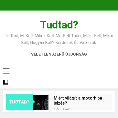
Ugrás
a
tartalomra
Tudtad?
Tudtad, Mi Kell, Mihez Kell, Mit Kell Tudni, Miért Kell, Mikor
Kell, Hogyan Kell? Kérdések És Válaszok.
VÉLETLENSZERŰ ÚJDONSÁG
Miért világít a motorhiba
TUDTAD?
jelzés?
5 Óra Ezelőtt
Mit jelent az alacsony