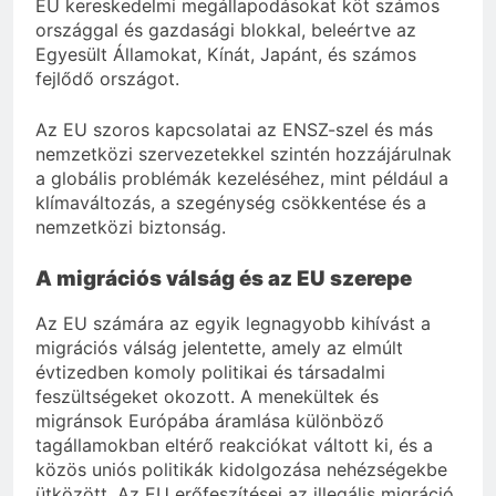
EU kereskedelmi megállapodásokat köt számos
országgal és gazdasági blokkal, beleértve az
Egyesült Államokat, Kínát, Japánt, és számos
fejlődő országot.
Az EU szoros kapcsolatai az ENSZ-szel és más
nemzetközi szervezetekkel szintén hozzájárulnak
a globális problémák kezeléséhez, mint például a
klímaváltozás, a szegénység csökkentése és a
nemzetközi biztonság.
A migrációs válság és az EU szerepe
Az EU számára az egyik legnagyobb kihívást a
migrációs válság jelentette, amely az elmúlt
évtizedben komoly politikai és társadalmi
feszültségeket okozott. A menekültek és
migránsok Európába áramlása különböző
tagállamokban eltérő reakciókat váltott ki, és a
közös uniós politikák kidolgozása nehézségekbe
ütközött. Az EU erőfeszítései az illegális migráció