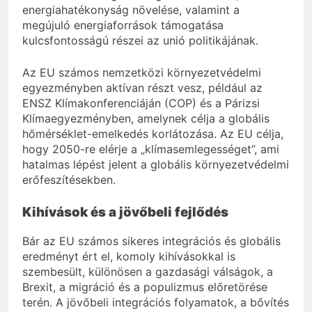
energiahatékonyság növelése, valamint a
megújuló energiaforrások támogatása
kulcsfontosságú részei az unió politikájának.
Az EU számos nemzetközi környezetvédelmi
egyezményben aktívan részt vesz, például az
ENSZ Klímakonferenciáján (COP) és a Párizsi
Klímaegyezményben, amelynek célja a globális
hőmérséklet-emelkedés korlátozása. Az EU célja,
hogy 2050-re elérje a „klímasemlegességet”, ami
hatalmas lépést jelent a globális környezetvédelmi
erőfeszítésekben.
Kihívások és a jövőbeli fejlődés
Bár az EU számos sikeres integrációs és globális
eredményt ért el, komoly kihívásokkal is
szembesült, különösen a gazdasági válságok, a
Brexit, a migráció és a populizmus előretörése
terén. A jövőbeli integrációs folyamatok, a bővítés