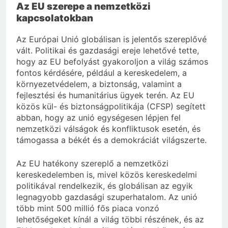
Az EU szerepe a nemzetközi
kapcsolatokban
Az Európai Unió globálisan is jelentős szereplővé
vált. Politikai és gazdasági ereje lehetővé tette,
hogy az EU befolyást gyakoroljon a világ számos
fontos kérdésére, például a kereskedelem, a
környezetvédelem, a biztonság, valamint a
fejlesztési és humanitárius ügyek terén. Az EU
közös kül- és biztonságpolitikája (CFSP) segített
abban, hogy az unió egységesen lépjen fel
nemzetközi válságok és konfliktusok esetén, és
támogassa a békét és a demokráciát világszerte.
Az EU hatékony szereplő a nemzetközi
kereskedelemben is, mivel közös kereskedelmi
politikával rendelkezik, és globálisan az egyik
legnagyobb gazdasági szuperhatalom. Az unió
több mint 500 millió fős piaca vonzó
lehetőségeket kínál a világ többi részének, és az