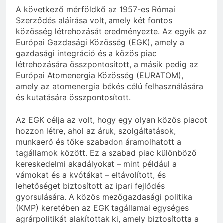
A következő mérföldkő az 1957-es Római
Szerződés aláírása volt, amely két fontos
közösség létrehozását eredményezte. Az egyik az
Európai Gazdasági Közösség (EGK), amely a
gazdasági integráció és a közös piac
létrehozására összpontosított, a másik pedig az
Európai Atomenergia Közösség (EURATOM),
amely az atomenergia békés célú felhasználására
és kutatására összpontosított.
Az EGK célja az volt, hogy egy olyan közös piacot
hozzon létre, ahol az áruk, szolgáltatások,
munkaerő és tőke szabadon áramolhatott a
tagállamok között. Ez a szabad piac különböző
kereskedelmi akadályokat – mint például a
vámokat és a kvótákat – eltávolított, és
lehetőséget biztosított az ipari fejlődés
gyorsulására. A közös mezőgazdasági politika
(KMP) keretében az EGK tagállamai egységes
agrárpolitikát alakítottak ki, amely biztosította a