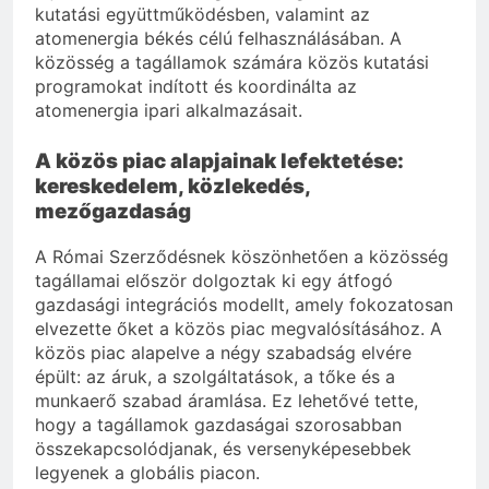
kutatási együttműködésben, valamint az
atomenergia békés célú felhasználásában. A
közösség a tagállamok számára közös kutatási
programokat indított és koordinálta az
atomenergia ipari alkalmazásait.
A közös piac alapjainak lefektetése:
kereskedelem, közlekedés,
mezőgazdaság
A Római Szerződésnek köszönhetően a közösség
tagállamai először dolgoztak ki egy átfogó
gazdasági integrációs modellt, amely fokozatosan
elvezette őket a közös piac megvalósításához. A
közös piac alapelve a négy szabadság elvére
épült: az áruk, a szolgáltatások, a tőke és a
munkaerő szabad áramlása. Ez lehetővé tette,
hogy a tagállamok gazdaságai szorosabban
összekapcsolódjanak, és versenyképesebbek
legyenek a globális piacon.