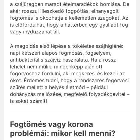
a szájüregben maradt ételmaradékok bomlása. De
akár rosszul illeszkedő fogpótlás, elhanyagolt
fogtömés is okozhatja a kellemetlen szagokat. Az
is előfordulhat, hogy a háttérben egy gyulladt fog
vagy ínyduzzanat áll.
A megoldás első lépése a tökéletes szájhigiéné:
napi kétszeri alapos fogmosás, fogselyem,
antibakteriális szájvíz használata. Ha a rossz
lehelet nem múlik, mindenképp ajánlott
fogorvoshoz fordulni, aki megkeresi és kezeli az
okot. Érdemes tudni, hogy a rendszeres fogorvosi
szűrés mellett a helyes életmód – például
dohányzás mellőzése, megfelelő folyadékbevitel –
is sokat számít!
Fogtömés vagy korona
problémái: mikor kell menni?