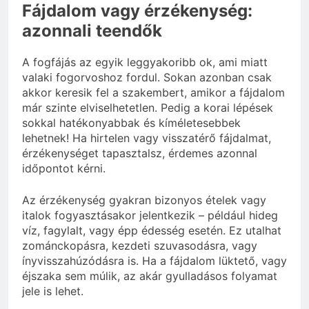
Fájdalom vagy érzékenység:
azonnali teendők
A fogfájás az egyik leggyakoribb ok, ami miatt
valaki fogorvoshoz fordul. Sokan azonban csak
akkor keresik fel a szakembert, amikor a fájdalom
már szinte elviselhetetlen. Pedig a korai lépések
sokkal hatékonyabbak és kíméletesebbek
lehetnek! Ha hirtelen vagy visszatérő fájdalmat,
érzékenységet tapasztalsz, érdemes azonnal
időpontot kérni.
Az érzékenység gyakran bizonyos ételek vagy
italok fogyasztásakor jelentkezik – például hideg
víz, fagylalt, vagy épp édesség esetén. Ez utalhat
zománckopásra, kezdeti szuvasodásra, vagy
ínyvisszahúzódásra is. Ha a fájdalom lüktető, vagy
éjszaka sem múlik, az akár gyulladásos folyamat
jele is lehet.