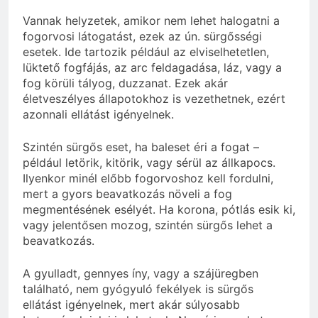
Vannak helyzetek, amikor nem lehet halogatni a
fogorvosi látogatást, ezek az ún. sürgősségi
esetek. Ide tartozik például az elviselhetetlen,
lüktető fogfájás, az arc feldagadása, láz, vagy a
fog körüli tályog, duzzanat. Ezek akár
életveszélyes állapotokhoz is vezethetnek, ezért
azonnali ellátást igényelnek.
Szintén sürgős eset, ha baleset éri a fogat –
például letörik, kitörik, vagy sérül az állkapocs.
Ilyenkor minél előbb fogorvoshoz kell fordulni,
mert a gyors beavatkozás növeli a fog
megmentésének esélyét. Ha korona, pótlás esik ki,
vagy jelentősen mozog, szintén sürgős lehet a
beavatkozás.
A gyulladt, gennyes íny, vagy a szájüregben
található, nem gyógyuló fekélyek is sürgős
ellátást igényelnek, mert akár súlyosabb