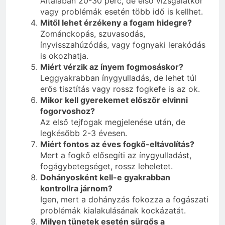
Általában 20-30 perc, de első vizsgálatkor
vagy problémák esetén több idő is kellhet.
Mitől lehet érzékeny a fogam hidegre?
Zománckopás, szuvasodás,
ínyvisszahúzódás, vagy fognyaki lerakódás
is okozhatja.
Miért vérzik az ínyem fogmosáskor?
Leggyakrabban ínygyulladás, de lehet túl
erős tisztítás vagy rossz fogkefe is az ok.
Mikor kell gyerekemet először elvinni
fogorvoshoz?
Az első tejfogak megjelenése után, de
legkésőbb 2-3 évesen.
Miért fontos az éves fogkő-eltávolítás?
Mert a fogkő elősegíti az ínygyulladást,
fogágybetegséget, rossz leheletet.
Dohányosként kell-e gyakrabban
kontrollra járnom?
Igen, mert a dohányzás fokozza a fogászati
problémák kialakulásának kockázatát.
Milyen tünetek esetén sürgős a