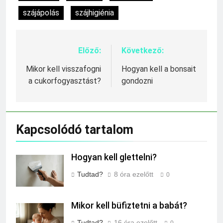
szájápolás
szájhigiénia
Előző:
Következő:
Bejegyzés
navigáció
Mikor kell visszafogni
Hogyan kell a bonsait
a cukorfogyasztást?
gondozni
Kapcsolódó tartalom
Hogyan kell glettelni?
Tudtad?
8 óra ezelőtt
0
Mikor kell büfiztetni a babát?
Tudtad?
16 óra ezelőtt
0