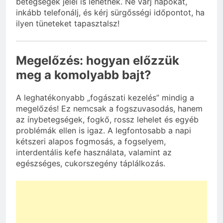
betegségek jelei is lehetnek. Ne várj napokat,
inkább telefonálj, és kérj sürgősségi időpontot, ha
ilyen tüneteket tapasztalsz!
Megelőzés: hogyan előzzük
meg a komolyabb bajt?
A leghatékonyabb „fogászati kezelés” mindig a
megelőzés! Ez nemcsak a fogszuvasodás, hanem
az ínybetegségek, fogkő, rossz lehelet és egyéb
problémák ellen is igaz. A legfontosabb a napi
kétszeri alapos fogmosás, a fogselyem,
interdentális kefe használata, valamint az
egészséges, cukorszegény táplálkozás.