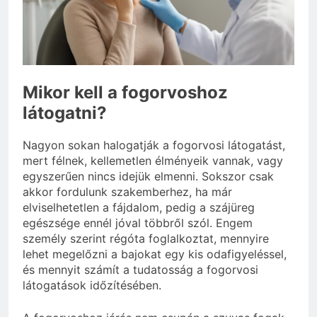
3 Nap Ezelőtt
Mikor kell a fogorvoshoz
látogatni?
Nagyon sokan halogatják a fogorvosi látogatást,
mert félnek, kellemetlen élményeik vannak, vagy
egyszerűen nincs idejük elmenni. Sokszor csak
akkor fordulunk szakemberhez, ha már
elviselhetetlen a fájdalom, pedig a szájüreg
egészsége ennél jóval többről szól. Engem
személy szerint régóta foglalkoztat, mennyire
lehet megelőzni a bajokat egy kis odafigyeléssel,
és mennyit számít a tudatosság a fogorvosi
látogatások időzítésében.