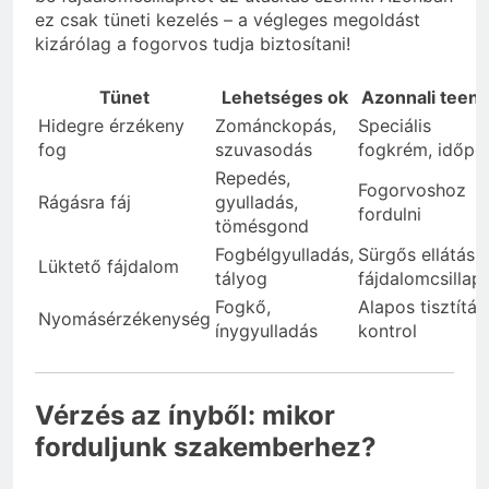
ez csak tüneti kezelés – a végleges megoldást
kizárólag a fogorvos tudja biztosítani!
Tünet
Lehetséges ok
Azonnali teen
Hidegre érzékeny
Zománckopás,
Speciális
fog
szuvasodás
fogkrém, időpo
Repedés,
Fogorvoshoz
Rágásra fáj
gyulladás,
fordulni
tömésgond
Fogbélgyulladás,
Sürgős ellátás,
Lüktető fájdalom
tályog
fájdalomcsillapí
Fogkő,
Alapos tisztítás
Nyomásérzékenység
ínygyulladás
kontrol
Vérzés az ínyből: mikor
forduljunk szakemberhez?