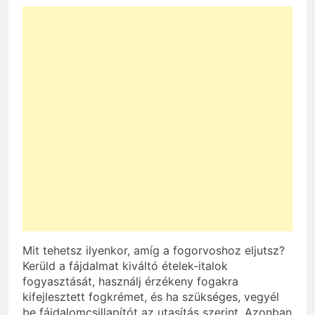
Mit tehetsz ilyenkor, amíg a fogorvoshoz eljutsz?
Kerüld a fájdalmat kiváltó ételek-italok
fogyasztását, használj érzékeny fogakra
kifejlesztett fogkrémet, és ha szükséges, vegyél
be fájdalomcsillapítót az utasítás szerint. Azonban