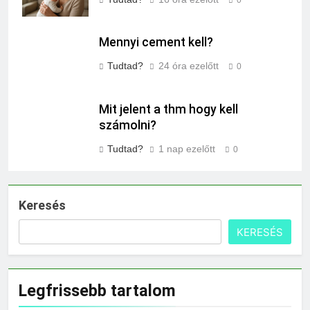
Mennyi cement kell?
Tudtad?
24 óra ezelőtt
0
Mit jelent a thm hogy kell
számolni?
Tudtad?
1 nap ezelőtt
0
Keresés
KERESÉS
Legfrissebb tartalom