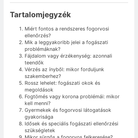
Tartalomjegyzék
Miért fontos a rendszeres fogorvosi
ellenőrzés?
Mik a leggyakoribb jelei a fogászati
problémáknak?
Fájdalom vagy érzékenység: azonnali
teendők
Vérzés az ínyből: mikor forduljunk
szakemberhez?
Rossz lehelet: fogászati okok és
megoldások
Fogtömés vagy korona problémái: mikor
kell menni?
Gyermekek és fogorvosi látogatások
gyakorisága
Idősek és speciális fogászati ellenőrzési
szükségletek
Mikor sürgős a fogorvos felkeresése?