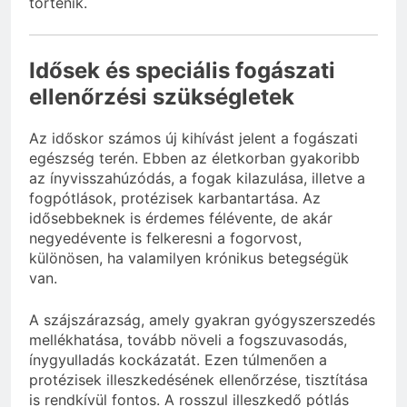
történik.
Idősek és speciális fogászati
ellenőrzési szükségletek
Az időskor számos új kihívást jelent a fogászati
egészség terén. Ebben az életkorban gyakoribb
az ínyvisszahúzódás, a fogak kilazulása, illetve a
fogpótlások, protézisek karbantartása. Az
idősebbeknek is érdemes félévente, de akár
negyedévente is felkeresni a fogorvost,
különösen, ha valamilyen krónikus betegségük
van.
A szájszárazság, amely gyakran gyógyszerszedés
mellékhatása, tovább növeli a fogszuvasodás,
ínygyulladás kockázatát. Ezen túlmenően a
protézisek illeszkedésének ellenőrzése, tisztítása
is rendkívül fontos. A rosszul illeszkedő pótlás