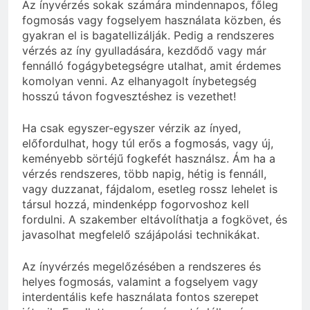
Az ínyvérzés sokak számára mindennapos, főleg
fogmosás vagy fogselyem használata közben, és
gyakran el is bagatellizálják. Pedig a rendszeres
vérzés az íny gyulladására, kezdődő vagy már
fennálló fogágybetegségre utalhat, amit érdemes
komolyan venni. Az elhanyagolt ínybetegség
hosszú távon fogvesztéshez is vezethet!
Ha csak egyszer-egyszer vérzik az ínyed,
előfordulhat, hogy túl erős a fogmosás, vagy új,
keményebb sörtéjű fogkefét használsz. Ám ha a
vérzés rendszeres, több napig, hétig is fennáll,
vagy duzzanat, fájdalom, esetleg rossz lehelet is
társul hozzá, mindenképp fogorvoshoz kell
fordulni. A szakember eltávolíthatja a fogkövet, és
javasolhat megfelelő szájápolási technikákat.
Az ínyvérzés megelőzésében a rendszeres és
helyes fogmosás, valamint a fogselyem vagy
interdentális kefe használata fontos szerepet