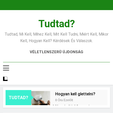
Ugrás
a
tartalomra
Tudtad?
Tudtad, Mi Kell, Mihez Kell, Mit Kell Tudni, Miért Kell, Mikor
Kell, Hogyan Kell? Kérdések És Válaszok.
VÉLETLENSZERŰ ÚJDONSÁG
Hogyan kell glettelni?
TUDTAD?
8 Óra Ezelőtt
Mikor kell büfiztetni a
babát?