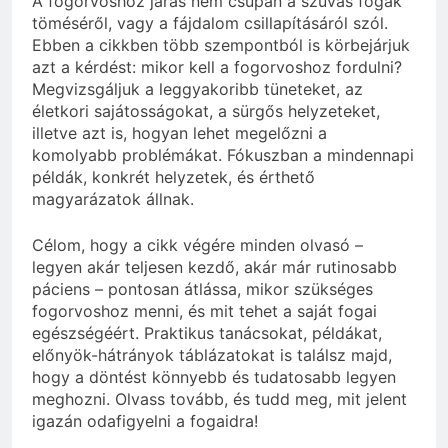
A fogorvoshoz járás nem csupán a szuvas fogak
töméséről, vagy a fájdalom csillapításáról szól.
Ebben a cikkben több szempontból is körbejárjuk
azt a kérdést: mikor kell a fogorvoshoz fordulni?
Megvizsgáljuk a leggyakoribb tüneteket, az
életkori sajátosságokat, a sürgős helyzeteket,
illetve azt is, hogyan lehet megelőzni a
komolyabb problémákat. Fókuszban a mindennapi
példák, konkrét helyzetek, és érthető
magyarázatok állnak.
Célom, hogy a cikk végére minden olvasó –
legyen akár teljesen kezdő, akár már rutinosabb
páciens – pontosan átlássa, mikor szükséges
fogorvoshoz menni, és mit tehet a saját fogai
egészségéért. Praktikus tanácsokat, példákat,
előnyök-hátrányok táblázatokat is találsz majd,
hogy a döntést könnyebb és tudatosabb legyen
meghozni. Olvass tovább, és tudd meg, mit jelent
igazán odafigyelni a fogaidra!