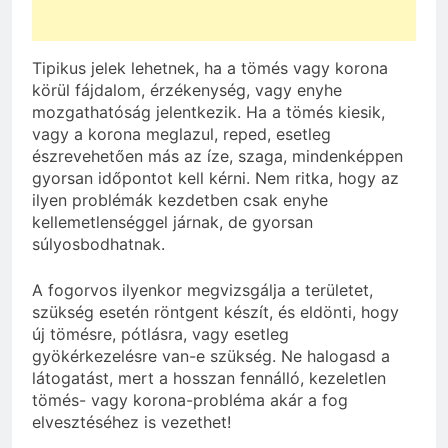
Tipikus jelek lehetnek, ha a tömés vagy korona
körül fájdalom, érzékenység, vagy enyhe
mozgathatóság jelentkezik. Ha a tömés kiesik,
vagy a korona meglazul, reped, esetleg
észrevehetően más az íze, szaga, mindenképpen
gyorsan időpontot kell kérni. Nem ritka, hogy az
ilyen problémák kezdetben csak enyhe
kellemetlenséggel járnak, de gyorsan
súlyosbodhatnak.
A fogorvos ilyenkor megvizsgálja a területet,
szükség esetén röntgent készít, és eldönti, hogy
új tömésre, pótlásra, vagy esetleg
gyökérkezelésre van-e szükség. Ne halogasd a
látogatást, mert a hosszan fennálló, kezeletlen
tömés- vagy korona-probléma akár a fog
elvesztéséhez is vezethet!