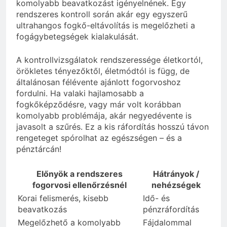
komolyabb beavatkozást igényelnének. Egy
rendszeres kontroll során akár egy egyszerű
ultrahangos fogkő-eltávolítás is megelőzheti a
fogágybetegségek kialakulását.
A kontrollvizsgálatok rendszeressége életkortól,
örökletes tényezőktől, életmódtól is függ, de
általánosan félévente ajánlott fogorvoshoz
fordulni. Ha valaki hajlamosabb a
fogkőképződésre, vagy már volt korábban
komolyabb problémája, akár negyedévente is
javasolt a szűrés. Ez a kis ráfordítás hosszú távon
rengeteget spórolhat az egészségen – és a
pénztárcán!
Előnyök a rendszeres
Hátrányok /
fogorvosi ellenőrzésnél
nehézségek
Korai felismerés, kisebb
Idő- és
beavatkozás
pénzráfordítás
Megelőzhető a komolyabb
Fájdalommal