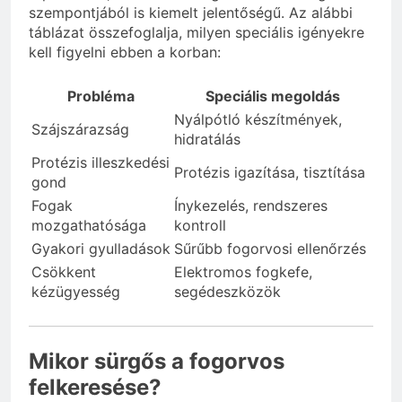
szempontjából is kiemelt jelentőségű. Az alábbi
táblázat összefoglalja, milyen speciális igényekre
kell figyelni ebben a korban:
Probléma
Speciális megoldás
Nyálpótló készítmények,
Szájszárazság
hidratálás
Protézis illeszkedési
Protézis igazítása, tisztítása
gond
Fogak
Ínykezelés, rendszeres
mozgathatósága
kontroll
Gyakori gyulladások
Sűrűbb fogorvosi ellenőrzés
Csökkent
Elektromos fogkefe,
kézügyesség
segédeszközök
Mikor sürgős a fogorvos
felkeresése?