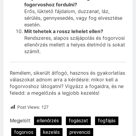
fogorvoshoz fordulni?
Erős, lüktető fájdalom, duzzanat, láz,
sérülés, gennyesedés, vagy fog elvesztése
esetén.
Mit tehetek a rossz lehelet ellen?
Rendszeres, alapos szájápolás és fogorvosi
ellenőrzés mellett a helyes életmód is sokat
számít.
Remélem, sikerült átfogó, hasznos és gyakorlatias
válaszokat adnom arra a kérdésre: mikor kell a
fogorvoshoz látogatni? Vigyázz a fogaidra, és ne
feledd: a megelőzés a legjobb kezelés!
Post Views:
127
Megjelölt:
ellenőrzés
fogászat
fogfájás
fogorvos
kezelés
prevenció