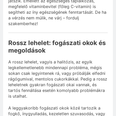
játszik. Emellett az egészséges táplálkozás,
megfelelő vitaminbevitel (főleg C-vitamin) is
segítheti az íny egészségének fenntartását. De ha
a vérzés nem múlik, ne várj – fordulj
szakemberhez!
Rossz lehelet: fogászati okok és
megoldások
A rossz lehelet, vagyis a halitózis, az egyik
legkellemetlenebb mindennapi probléma, mégis
sokan csak legyintenek rá, vagy próbálják elfedni
rágógumival, mentolos cukorkákkal. Pedig a rossz
leheletnek gyakran fogászati okai vannak, és
tartós fennállása esetén komolyabb problémákra
is utalhat.
A leggyakoribb fogászati okok közé tartozik a
fogkő, ínygyulladás, kezeletlen szuvasodás, vagy