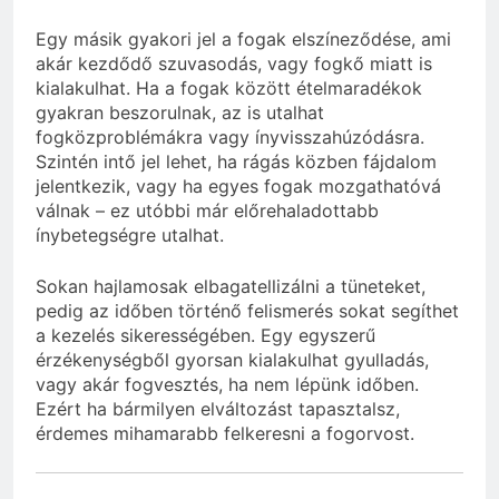
Egy másik gyakori jel a fogak elszíneződése, ami
akár kezdődő szuvasodás, vagy fogkő miatt is
kialakulhat. Ha a fogak között ételmaradékok
gyakran beszorulnak, az is utalhat
fogközproblémákra vagy ínyvisszahúzódásra.
Szintén intő jel lehet, ha rágás közben fájdalom
jelentkezik, vagy ha egyes fogak mozgathatóvá
válnak – ez utóbbi már előrehaladottabb
ínybetegségre utalhat.
Sokan hajlamosak elbagatellizálni a tüneteket,
pedig az időben történő felismerés sokat segíthet
a kezelés sikerességében. Egy egyszerű
érzékenységből gyorsan kialakulhat gyulladás,
vagy akár fogvesztés, ha nem lépünk időben.
Ezért ha bármilyen elváltozást tapasztalsz,
érdemes mihamarabb felkeresni a fogorvost.