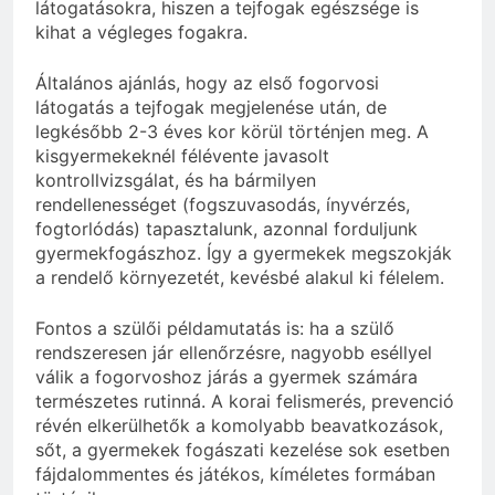
látogatásokra, hiszen a tejfogak egészsége is
kihat a végleges fogakra.
Általános ajánlás, hogy az első fogorvosi
látogatás a tejfogak megjelenése után, de
legkésőbb 2-3 éves kor körül történjen meg. A
kisgyermekeknél félévente javasolt
kontrollvizsgálat, és ha bármilyen
rendellenességet (fogszuvasodás, ínyvérzés,
fogtorlódás) tapasztalunk, azonnal forduljunk
gyermekfogászhoz. Így a gyermekek megszokják
a rendelő környezetét, kevésbé alakul ki félelem.
Fontos a szülői példamutatás is: ha a szülő
rendszeresen jár ellenőrzésre, nagyobb eséllyel
válik a fogorvoshoz járás a gyermek számára
természetes rutinná. A korai felismerés, prevenció
révén elkerülhetők a komolyabb beavatkozások,
sőt, a gyermekek fogászati kezelése sok esetben
fájdalommentes és játékos, kíméletes formában