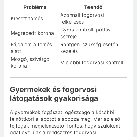
Probléma
Teendő
Azonnali fogorvosi
Kiesett tömés
felkeresés
Gyors kontroll, pótlás
Megrepedt korona
cseréje
Fájdalom a tömés
Röntgen, szükség esetén
alatt
kezelés
Mozgó, szivárgó
Mielőbbi fogorvosi kontroll
korona
Gyermekek és fogorvosi
látogatások gyakorisága
A gyermekek fogászati egészsége a későbbi
felnőttkori állapotot alapozza meg. Már az első
tejfogak megjelenésétől fontos, hogy szülőként
odafigyeljünk a rendszeres fogorvosi