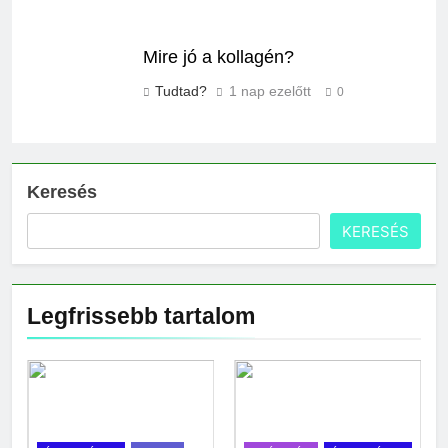
Mire jó a kollagén?
Tudtad?
1 nap ezelőtt
0
Keresés
KERESÉS
Legfrissebb tartalom