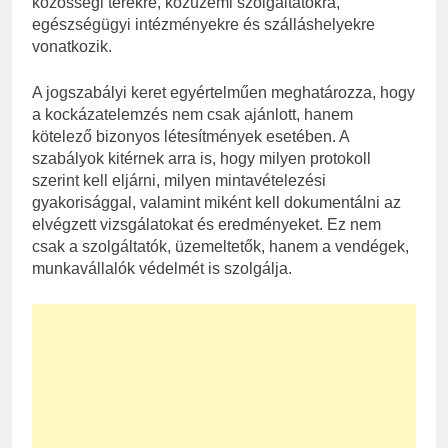
közösségi terekre, közüzemi szolgáltatókra,
egészségügyi intézményekre és szálláshelyekre
vonatkozik.
A jogszabályi keret egyértelműen meghatározza, hogy
a kockázatelemzés nem csak ajánlott, hanem
kötelező bizonyos létesítmények esetében. A
szabályok kitérnek arra is, hogy milyen protokoll
szerint kell eljárni, milyen mintavételezési
gyakorisággal, valamint miként kell dokumentálni az
elvégzett vizsgálatokat és eredményeket. Ez nem
csak a szolgáltatók, üzemeltetők, hanem a vendégek,
munkavállalók védelmét is szolgálja.