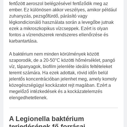
fertőzött aeroszol belégzésével fertőződik meg az
ember. Ez különösen akkor veszélyes, amikor például
zuhanyzás, pezsgőfürdő, párásító vagy
légkondicionáló használata során a levegőbe jutnak
ezek a mikroszkopikus vízcseppek. Ezért is olyan
fontos a vízrendszerek rendszeres ellenőrzése és
karbantartása.
A baktérium nem minden körülmények között
szaporodik, de a 20-50°C közötti hőmérséklet, pangó
víz, tápanyagok, biofilm jelenléte ideális feltételeket
teremt számára. Ha ezek adottak, rövid időn belül
jelentős koncentrációban jelenhet meg, amely komoly
közegészségügyi kockázatot rejt magában. Ezért a
megelőző intézkedések és a kockázatelemzés
elengedhetetlenek.
A Legionella baktérium
terjedésének fő forrásai