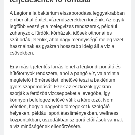
A Legionella baktérium elszaporodása leggyakrabban
ember által épített vízrendszerekben történik. Az egyik
legfőbb veszélyt a melegvizes rendszerek, például
zuhanyzók, fürdők, kórházak, idősek otthonai és
szállodák jelentik, ahol nagy mennyiségű meleg vizet
használnak és gyakran hosszabb ideig áll a víz a
csövekben.
Egy másik jelentős forrás lehet a légkondicionáló és
hűtőtornyok rendszere, ahol a pangó víz, valamint a
megfelelő hőmérséklet lehetővé teszi a baktérium
gyors szaporodását. Ezek az eszközök gyakran
szórják a fertőzött vízcseppeket a levegőbe, így
könnyen belélegezhetővé válik a kórokozó. Nem
véletlen, hogy a nagyobb tömegeket kiszolgáló
helyeken, például sportlétesítményekben, wellness
központokban, uszodákban szigorú előírások vannak
a víz minőségének ellenőrzésére.