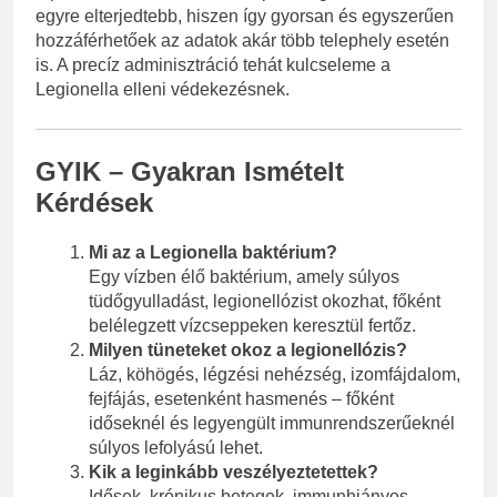
egyre elterjedtebb, hiszen így gyorsan és egyszerűen
hozzáférhetőek az adatok akár több telephely esetén
is. A precíz adminisztráció tehát kulcseleme a
Legionella elleni védekezésnek.
GYIK – Gyakran Ismételt
Kérdések
Mi az a Legionella baktérium?
Egy vízben élő baktérium, amely súlyos
tüdőgyulladást, legionellózist okozhat, főként
belélegzett vízcseppeken keresztül fertőz.
Milyen tüneteket okoz a legionellózis?
Láz, köhögés, légzési nehézség, izomfájdalom,
fejfájás, esetenként hasmenés – főként
időseknél és legyengült immunrendszerűeknél
súlyos lefolyású lehet.
Kik a leginkább veszélyeztetettek?
Idősek, krónikus betegek, immunhiányos