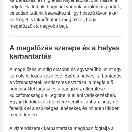
karbantartási és higiéniai folyamatokat optimalizálni
tudjuk. Ha tudjuk, hogy hol vannak problémás pontok,
célzottan tudunk beavatkozni, így hosszú távon akár
költséget is takaríthatunk meg azzal, hogy
megelőzzük a nagyobb bajt.
A megelőzés szerepe és a helyes
karbantartás
A megelőzés mindig olcsóbb és egyszerűbb, mint egy
komoly fertőzés kezelése. Ezért a helyes karbantartás,
a vízrendszerek rendszeres tisztítása, a megfelelő
hőmérséklet tartása és a pangó víz elkerülése
kulcsfontosságú a Legionella elleni védekezésben.
Egy jól kidolgozott ütemterv segíthet abban, hogy ne
feledjük el a szükséges lépéseket, és minden időben
megtörténjen.
A vízrendszerek karbantartása magában foglalja a