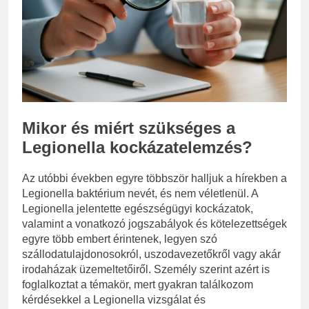
Mennyi a táppénz?
3 Nap Ezelőtt
Mikor és miért szükséges a
Legionella kockázatelemzés?
Az utóbbi években egyre többször halljuk a hírekben a
Legionella baktérium nevét, és nem véletlenül. A
Legionella jelentette egészségügyi kockázatok,
valamint a vonatkozó jogszabályok és kötelezettségek
egyre több embert érintenek, legyen szó
szállodatulajdonosokról, uszodavezetőkről vagy akár
irodaházak üzemeltetőiről. Személy szerint azért is
foglalkoztat a témakör, mert gyakran találkozom
kérdésekkel a Legionella vizsgálat és