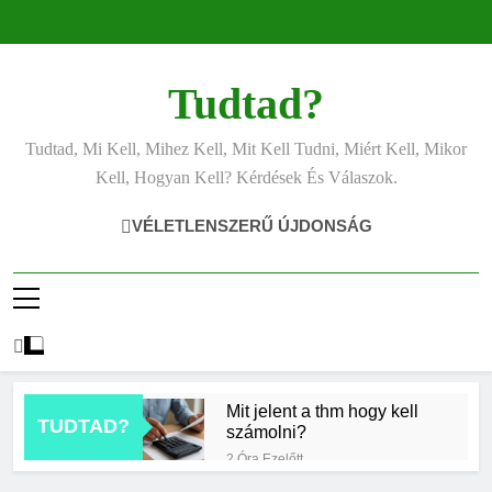
Ugrás
a
tartalomra
Tudtad?
Tudtad, Mi Kell, Mihez Kell, Mit Kell Tudni, Miért Kell, Mikor
Kell, Hogyan Kell? Kérdések És Válaszok.
VÉLETLENSZERŰ ÚJDONSÁG
Mit jelent a thm hogy kell
TUDTAD?
számolni?
2 Óra Ezelőtt
Miért zsibbad a kéz?