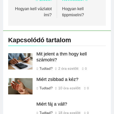
Bejegyzés
navigáció
Hogyan kell vázlatot
Hogyan kell
írni?
tippmixelni?
Kapcsolódó tartalom
Mit jelent a thm hogy kell
számolni?
Tudtad?
2 óra ezelőtt
0
Miért zsibbad a kéz?
Tudtad?
10 óra ezelőtt
0
Miért fáj a váll?
Tudtad?
18 óra ezelőtt
0