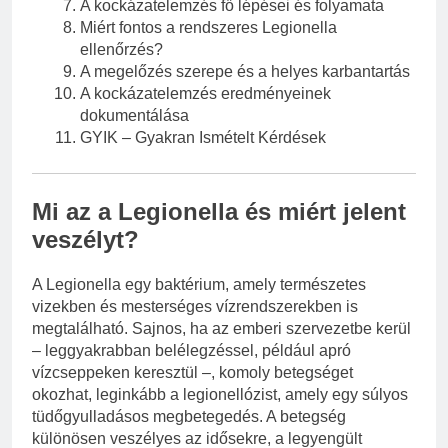
A kockázatelemzés fő lépései és folyamata
Miért fontos a rendszeres Legionella
ellenőrzés?
A megelőzés szerepe és a helyes karbantartás
A kockázatelemzés eredményeinek
dokumentálása
GYIK – Gyakran Ismételt Kérdések
Mi az a Legionella és miért jelent
veszélyt?
A Legionella egy baktérium, amely természetes
vizekben és mesterséges vízrendszerekben is
megtalálható. Sajnos, ha az emberi szervezetbe kerül
– leggyakrabban belélegzéssel, például apró
vízcseppeken keresztül –, komoly betegséget
okozhat, leginkább a legionellózist, amely egy súlyos
tüdőgyulladásos megbetegedés. A betegség
különösen veszélyes az idősekre, a legyengült