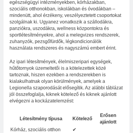
egészségügyi intézményekben, kórházakban,
szociális otthonokban, iskolákban és óvodákban –
mindenütt, ahol érzékeny, veszélyeztetett csoportokat
szolgálnak ki. Ugyanez vonatkozik a szállodákra,
panziókra, uszodákra, wellness központokra és
sportlétesítményekre, ahol a melegvizes rendszerek,
zuhanyzók, pezsgőfürdők, légkondicionálók
használata rendszeres és nagyszámú embert érint.
Az ipari létesítmények, élelmiszeripari egységek,
hűtőtornyok üzemeltetői is a kötelezettek közé
tartoznak, hiszen ezekben a rendszerekben is
kialakulhatnak olyan körülmények, amelyek a
Legionella szaporodását elősegítik. Az alábbi táblázat
jól összefoglalja, kiknek kötelező és kiknek ajánlott
elvégezni a kockázatelemzést:
Erősen
Létesítmény típusa
Kötelező
ajánlott
Kórház, szociális otthon
✔