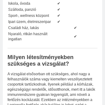
Iskola, óvoda
✔
Szálloda, panzió
✔
Sport-, wellness központ
✔
Ipari üzem, élelmiszeripar
✔
Családi ház, lakás
✔
Nyaraló, ritkán használt
✔
ingatlan
Milyen létesítményekben
szükséges a vizsgálat?
A vizsgálat elsősorban ott szükséges, ahol nagy a
felhasználók száma vagy kiemelten veszélyeztetett
csoportok tartózkodnak. Ilyenek például a kórházak,
egészségügyi rendelők, idősotthonok, mert itt a lakók
immunrendszere gyakran legyengült, ami növeli a
fertőzés kockázatát. Ezekben az intézményekben a
Legionella fertőzés akár halálos is lehet, ezért a