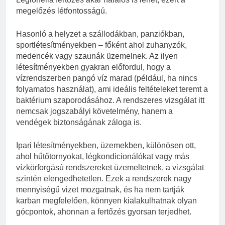
megelőzés létfontosságú.
Hasonló a helyzet a szállodákban, panziókban,
sportlétesítményekben – főként ahol zuhanyzók,
medencék vagy szaunák üzemelnek. Az ilyen
létesítményekben gyakran előfordul, hogy a
vízrendszerben pangó víz marad (például, ha nincs
folyamatos használat), ami ideális feltételeket teremt a
baktérium szaporodásához. A rendszeres vizsgálat itt
nemcsak jogszabályi követelmény, hanem a
vendégek biztonságának záloga is.
Ipari létesítményekben, üzemekben, különösen ott,
ahol hűtőtornyokat, légkondicionálókat vagy más
vízkörforgású rendszereket üzemeltetnek, a vizsgálat
szintén elengedhetetlen. Ezek a rendszerek nagy
mennyiségű vizet mozgatnak, és ha nem tartják
karban megfelelően, könnyen kialakulhatnak olyan
gócpontok, ahonnan a fertőzés gyorsan terjedhet.