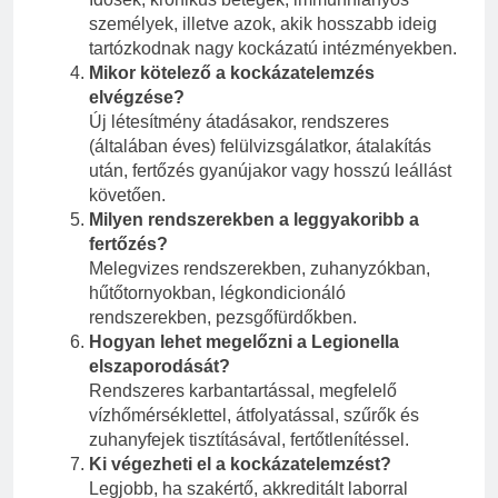
személyek, illetve azok, akik hosszabb ideig
tartózkodnak nagy kockázatú intézményekben.
Mikor kötelező a kockázatelemzés
elvégzése?
Új létesítmény átadásakor, rendszeres
(általában éves) felülvizsgálatkor, átalakítás
után, fertőzés gyanújakor vagy hosszú leállást
követően.
Milyen rendszerekben a leggyakoribb a
fertőzés?
Melegvizes rendszerekben, zuhanyzókban,
hűtőtornyokban, légkondicionáló
rendszerekben, pezsgőfürdőkben.
Hogyan lehet megelőzni a Legionella
elszaporodását?
Rendszeres karbantartással, megfelelő
vízhőmérséklettel, átfolyatással, szűrők és
zuhanyfejek tisztításával, fertőtlenítéssel.
Ki végezheti el a kockázatelemzést?
Legjobb, ha szakértő, akkreditált laborral