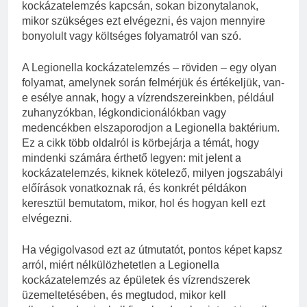
kockázatelemzés kapcsán, sokan bizonytalanok,
mikor szükséges ezt elvégezni, és vajon mennyire
bonyolult vagy költséges folyamatról van szó.
A Legionella kockázatelemzés – röviden – egy olyan
folyamat, amelynek során felmérjük és értékeljük, van-
e esélye annak, hogy a vízrendszereinkben, például
zuhanyzókban, légkondicionálókban vagy
medencékben elszaporodjon a Legionella baktérium.
Ez a cikk több oldalról is körbejárja a témát, hogy
mindenki számára érthető legyen: mit jelent a
kockázatelemzés, kiknek kötelező, milyen jogszabályi
előírások vonatkoznak rá, és konkrét példákon
keresztül bemutatom, mikor, hol és hogyan kell ezt
elvégezni.
Ha végigolvasod ezt az útmutatót, pontos képet kapsz
arról, miért nélkülözhetetlen a Legionella
kockázatelemzés az épületek és vízrendszerek
üzemeltetésében, és megtudod, mikor kell