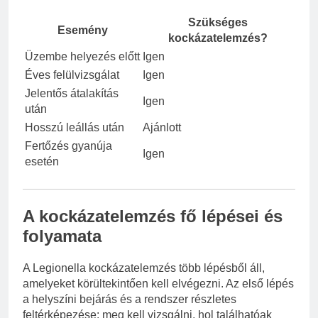
Szükséges
Esemény
kockázatelemzés?
Üzembe helyezés előtt
Igen
Éves felülvizsgálat
Igen
Jelentős átalakítás
Igen
után
Hosszú leállás után
Ajánlott
Fertőzés gyanúja
Igen
esetén
A kockázatelemzés fő lépései és
folyamata
A Legionella kockázatelemzés több lépésből áll,
amelyeket körültekintően kell elvégezni. Az első lépés
a helyszíni bejárás és a rendszer részletes
feltérképezése: meg kell vizsgálni, hol találhatóak