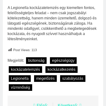
A Legionella kockázatelemzés egy kiemelten fontos,
felelősségteljes feladat – nem csak jogszabályi
kötelezettség, hanem minden üzemeltető, dolgozó és
látogató egészségének, biztonságának záloga. Ha
mindenki odafigyel, csökkenthető a megbetegedések
kockázata, és nyugodt szívvel használhatjuk a
létesítményeinket.
Post Views:
113
Megjelölt:
biztonság
egészségügy
kockázatelemzés
kockázatkezelés
Legionella
megelőzés
szabályozás
vízminőség
Előző:
Következő: