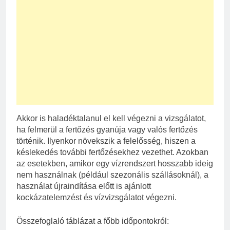
Akkor is haladéktalanul el kell végezni a vizsgálatot,
ha felmerül a fertőzés gyanúja vagy valós fertőzés
történik. Ilyenkor növekszik a felelősség, hiszen a
késlekedés további fertőzésekhez vezethet. Azokban
az esetekben, amikor egy vízrendszert hosszabb ideig
nem használnak (például szezonális szállásoknál), a
használat újraindítása előtt is ajánlott
kockázatelemzést és vízvizsgálatot végezni.
Összefoglaló táblázat a főbb időpontokról: