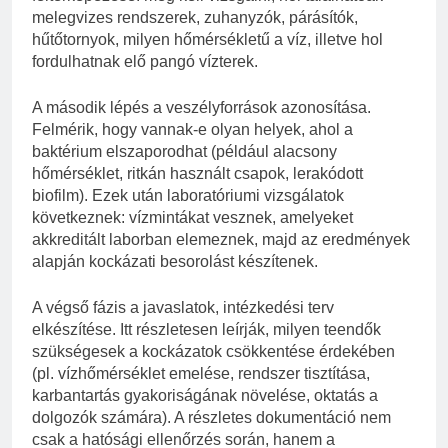
melegvizes rendszerek, zuhanyzók, párásítók,
hűtőtornyok, milyen hőmérsékletű a víz, illetve hol
fordulhatnak elő pangó vízterek.
A második lépés a veszélyforrások azonosítása.
Felmérik, hogy vannak-e olyan helyek, ahol a
baktérium elszaporodhat (például alacsony
hőmérséklet, ritkán használt csapok, lerakódott
biofilm). Ezek után laboratóriumi vizsgálatok
következnek: vízmintákat vesznek, amelyeket
akkreditált laborban elemeznek, majd az eredmények
alapján kockázati besorolást készítenek.
A végső fázis a javaslatok, intézkedési terv
elkészítése. Itt részletesen leírják, milyen teendők
szükségesek a kockázatok csökkentése érdekében
(pl. vízhőmérséklet emelése, rendszer tisztítása,
karbantartás gyakoriságának növelése, oktatás a
dolgozók számára). A részletes dokumentáció nem
csak a hatósági ellenőrzés során, hanem a