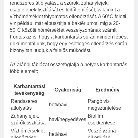
rendszeres átfolyatást, a szűrők, zuhanyfejek,
csaptelepek tisztítását és fertőtlenítését, valamint a
vízhőmérséklet folyamatos ellenőrzését. A 60°C feletti
víz például már elpusztítja a baktériumot, míg a 20-
50°C közötti hőmérséklet veszélyzónának számít.
Fontos az is, hogy a karbantartás során minden lépést
dokumentáljunk, hogy egy esetleges ellenőrzés során
bizonyítani tudjuk a felelős működést.
Az alábbi táblázat összefoglalja a helyes karbantartás
főbb elemeit:
Karbantartási
Gyakoriság
Eredmény
tevékenység
Rendszeres
Pangó víz
heti/havi
átfolyatás
megszüntetése
Zuhanyfejek,
Biofilm
havi/negyedéves
szűrők tisztítása
csökkentése
Vízhőmérséklet
Veszélyzóna
heti/havi
ellenőrzése
elkerülése