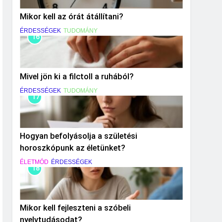
Mikor kell az órát átállítani?
ÉRDESSÉGEK
TUDOMÁNY
16
Mivel jön ki a filctoll a ruhából?
ÉRDESSÉGEK
TUDOMÁNY
17
Hogyan befolyásolja a születési
horoszkópunk az életünket?
ÉLETMÓD
ÉRDESSÉGEK
18
Mikor kell fejleszteni a szóbeli
nyelvtudásodat?