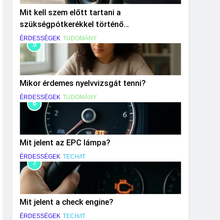
Mit kell szem előtt tartani a
szükségpótkerékkel történő
közlekedéskor?
ÉRDESSÉGEK
TUDOMÁNY
5
Mikor érdemes nyelvvizsgát tenni?
ÉRDESSÉGEK
TUDOMÁNY
6
Mit jelent az EPC lámpa?
ÉRDESSÉGEK
TECH/IT
7
Mit jelent a check engine?
ÉRDESSÉGEK
TECH/IT