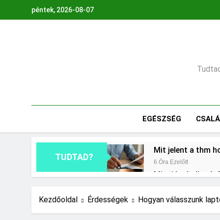
Ugrás
péntek, 2026-08-07
a
tartalomra
Tudtad,
EGÉSZSÉG
CSAL
Mit jelent a thm h
TUDTAD?
6 Óra Ezelőtt
Mire jó a kollagén
1 Nap Ezelőtt
Mikor kell tetőt cs
Kezdőoldal
Érdességek
Hogyan válasszunk lap
2 Nap Ezelőtt