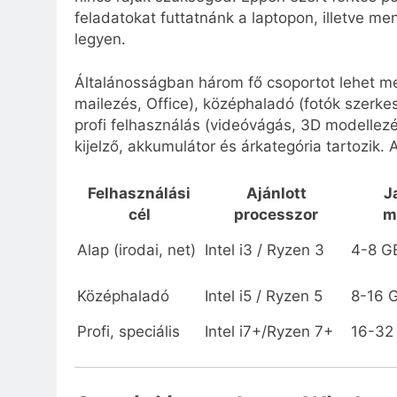
feladatokat futtatnánk a laptopon, illetve me
legyen.
Általánosságban három fő csoportot lehet me
mailezés, Office), középhaladó (fotók szerkes
profi felhasználás (videóvágás, 3D modellezé
kijelző, akkumulátor és árkategória tartozik. 
Felhasználási
Ajánlott
J
cél
processzor
m
Alap (irodai, net)
Intel i3 / Ryzen 3
4-8 G
Középhaladó
Intel i5 / Ryzen 5
8-16 
Profi, speciális
Intel i7+/Ryzen 7+
16-32