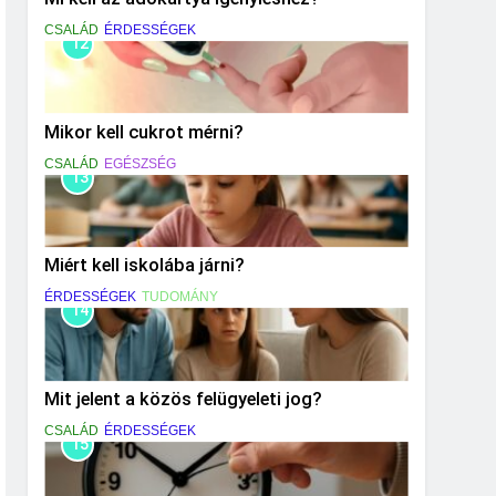
CSALÁD
ÉRDESSÉGEK
12
Mikor kell cukrot mérni?
CSALÁD
EGÉSZSÉG
13
Miért kell iskolába járni?
ÉRDESSÉGEK
TUDOMÁNY
14
Mit jelent a közös felügyeleti jog?
CSALÁD
ÉRDESSÉGEK
15