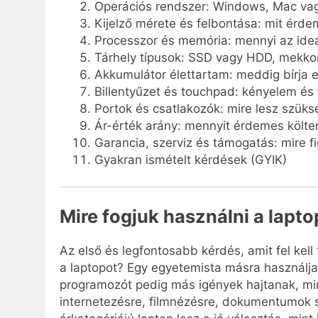
Operációs rendszer: Windows, Mac vag
Kijelző mérete és felbontása: mit érde
Processzor és memória: mennyi az ideál
Tárhely típusok: SSD vagy HDD, mekkor
Akkumulátor élettartam: meddig bírja e
Billentyűzet és touchpad: kényelem és 
Portok és csatlakozók: mire lesz szük
Ár-érték arány: mennyit érdemes költen
Garancia, szerviz és támogatás: mire fi
Gyakran ismételt kérdések (GYIK)
Mire fogjuk használni a lapt
Az első és legfontosabb kérdés, amit fel kel
a laptopot? Egy egyetemista másra használja
programozót pedig más igények hajtanak, min
internetezésre, filmnézésre, dokumentumok s