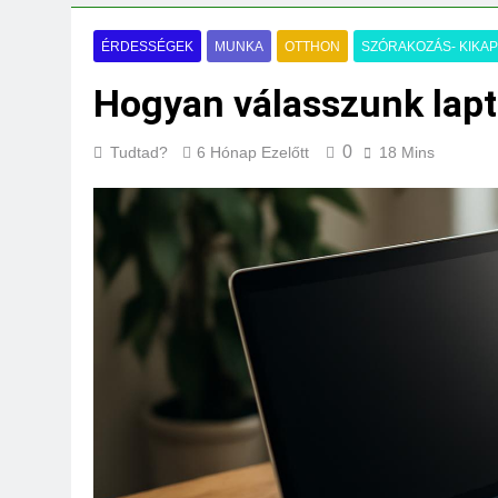
Milyen fűtést érd
3 Nap Ezelőtt
ÉRDESSÉGEK
MUNKA
OTTHON
SZÓRAKOZÁS- KIKA
Hogyan válasszunk lap
0
Tudtad?
6 Hónap Ezelőtt
18 Mins