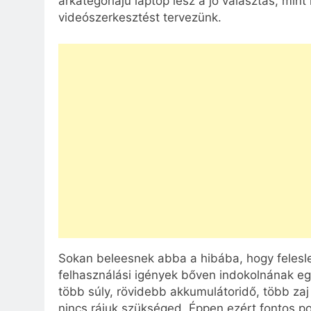
árkategóriájú laptop lesz a jó választás, min
videószerkesztést tervezünk.
Sokan beleesnek abba a hibába, hogy felesl
felhasználási igények bőven indokolnának eg
több súly, rövidebb akkumulátoridő, több za
nincs rájuk szükséged. Éppen ezért fontos p