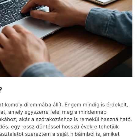
?
t komoly dilemmába állít. Engem mindig is érdekelt,
tat, amely egyszerre felel meg a mindennapi
nkához, akár a szórakozáshoz is remekül használható.
dés: egy rossz döntéssel hosszú évekre tehetjük
sztalatot szereztem a saját hibáimból is, amiket