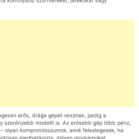
t ha komolyabb szoftvereket, játékokat vagy
egesen erős, drága gépet vesznek, pedig a
y szerényebb modellt is. Az erősebb gép több pénz,
j – olyan kompromisszumok, amik feleslegesek, ha
ontosan meghatározni, milyen programokat,