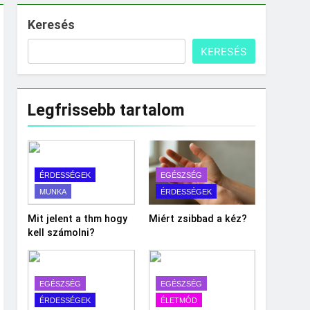
Keresés
KERESÉS
Legfrissebb tartalom
ÉRDESSÉGEK
EGÉSZSÉG
MUNKA
ÉRDESSÉGEK
Mit jelent a thm hogy
Miért zsibbad a kéz?
kell számolni?
EGÉSZSÉG
EGÉSZSÉG
ÉRDESSÉGEK
ÉLETMÓD