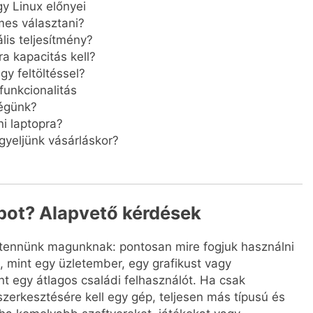
y Linux előnyei
mes választani?
is teljesítmény?
a kapacitás kell?
gy feltöltéssel?
funkcionalitás
ségünk?
i laptopra?
gyeljünk vásárláskor?
opot? Alapvető kérdések
l tennünk magunknak: pontosan mire fogjuk használni
, mint egy üzletember, egy grafikust vagy
t egy átlagos családi felhasználót. Ha csak
zerkesztésére kell egy gép, teljesen más típusú és