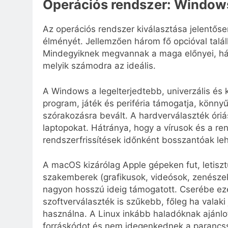
Operációs rendszer: Windows
Az operációs rendszer kiválasztása jelentőse
élményét. Jellemzően három fő opcióval tal
Mindegyiknek megvannak a maga előnyei, hátrá
melyik számodra az ideális.
A Windows a legelterjedtebb, univerzális és 
program, játék és periféria támogatja, könnyű
szórakozásra bevált. A hardverválaszték óri
laptopokat. Hátránya, hogy a vírusok és a re
rendszerfrissítések időnként bosszantóak le
A macOS kizárólag Apple gépeken fut, letisztu
szakemberek (grafikusok, videósok, zenészek) 
nagyon hosszú ideig támogatott. Cserébe ez
szoftverválaszték is szűkebb, főleg ha valaki 
használna. A Linux inkább haladóknak ajánlott
forráskódot és nem idegenkednek a parancss