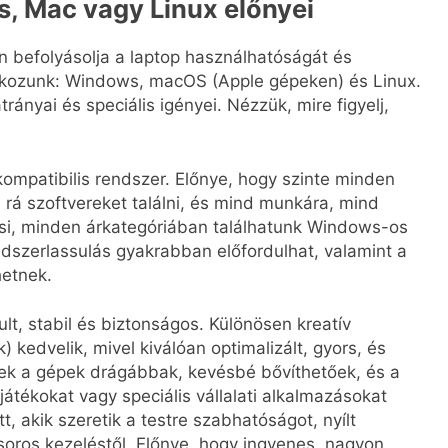
, Mac vagy Linux előnyei
n befolyásolja a laptop használhatóságát és
álkozunk: Windows, macOS (Apple gépeken) és Linux.
nyai és speciális igényei. Nézzük, mire figyelj,
kompatibilis rendszer. Előnye, hogy szinte minden
 rá szoftvereket találni, és mind munkára, mind
ási, minden árkategóriában találhatunk Windows-os
ndszerlassulás gyakrabban előfordulhat, valamint a
hetnek.
lt, stabil és biztonságos. Különösen kreatív
kedvelik, mivel kiválóan optimalizált, gyors, és
ek a gépek drágábbak, kevésbé bővíthetőek, és a
játékokat vagy speciális vállalati alkalmazásokat
, akik szeretik a testre szabhatóságot, nyílt
oros kezeléstől. Előnye, hogy ingyenes, nagyon