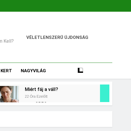
VÉLETLENSZERŰ ÚJDONSÁG
an Kell?
KERT
NAGYVILÁG
Miért fáj a váll?
22 Óra Ezelőtt
t jelent a magas CRP?
ap Ezelőtt