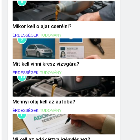
8
Mikor kell olajat cserélni?
ÉRDESSÉGEK
TUDOMÁNY
9
Mit kell vinni kresz vizsgára?
ÉRDESSÉGEK
TUDOMÁNY
10
Mennyi olaj kell az autóba?
ÉRDESSÉGEK
TUDOMÁNY
11
Mi kell az adókártya igényléshez?