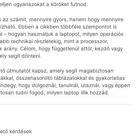
lljen ugyanazokat a köröket futnod.
ak az számít, mennyire gyors, hanem hogy mennyire
ízható. Ebben a cikkben többféle szempontot is
l – hogyan használjuk a laptopot, milyen operációs
abb technikai részletekig, mint a processzor,
 arány. Célom, hogy függetlenül attól, kezdő vagy
ly segít dönteni.
hető útmutatót kapsz, amely segít magabiztosan
ákkal, összehasonlító táblázatokkal és gyakorlatias
degy, hogy dolgoznál, tanulnál, utaznál, vagy éppen
tosan tudni fogod, milyen laptop illik hozzád.
vető kérdések