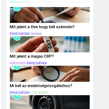
1
Mit jelent a thm hogy kell számolni?
ÉRDESSÉGEK
MUNKA
2
Mit jelent a magas CRP?
EGÉSZSÉG
ÉRDESSÉGEK
3
Mi kell az eredetiségvizsgálathoz?
ÉRDESSÉGEK
TUDOMÁNY
4