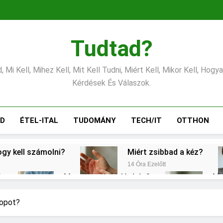
Tudtad?
 Mi Kell, Mihez Kell, Mit Kell Tudni, Miért Kell, Mikor Kell, Hogy
Kérdések És Válaszok.
ÁD
ÉTEL-ITAL
TUDOMÁNY
TECH/IT
OTTHON
ogy kell számolni?
Miért zsibbad a kéz?
14 Óra Ezelőtt
?
Mennyi a végkielégítés?
Mi
2 Nap Ezelőtt
2 N
erélni?
Mit jelent a magas vérnyomás?
topot?
3 Nap Ezelőtt