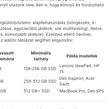
nnyit utazunk vele, kell-e, hogy könnyű és hordozható
gkülönböztetni: alapfelhasználás (böngészés, e-
ztése, egyszerűbb játékok, sok multitasking), illetve
s, komolyabb játékok). Ezekhez eltérő hardver,
Az alábbi táblázat segíthet eligazodni:
avasolt
Minimális
Példa modellek
emória
tárhely
Lenovo IdeaPad, HP
B
128-256 GB SSD
15
Dell Inspiron, Acer
GB
256-512 GB SSD
Swift
 GB
512 GB+ SSD
MacBook Pro, Dell XPS