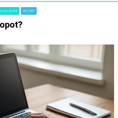
emes választani?
Mennyi a táppénz?
3 Nap Ezelőtt
PCSOLÓDÁS
TECH/IT
topot?