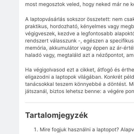
most megosztok veled, hogy neked már ne ke
A laptopvásárlás sokszor összetett: nem cs
praktikus, hordozható, kényelmes vagy megb
végigveszek, kezdve a legfontosabb alapoktó
rendszert válasszunk -, egészen a specifikus
memória, akkumulátor vagy éppen az ár-érték
haladó vagy, megtaláld azt a nézőpontot, ame
Ha végigolvasod ezt a cikket, átfogó és ért
eligazodni a laptopok világában. Konkrét péld
tanácsokkal teszem könnyebbé a döntést. Min
játszanál, biztos lehetsz benne: a végére pon
Tartalomjegyzék
Mire fogjuk használni a laptopot? Alap