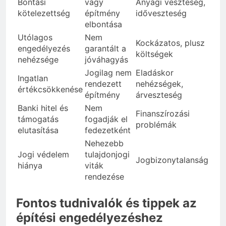
Bontási
vagy
Anyagi veszteség,
kötelezettség
építmény
időveszteség
elbontása
Utólagos
Nem
Kockázatos, plusz
engedélyezés
garantált a
költségek
nehézsége
jóváhagyás
Jogilag nem
Eladáskor
Ingatlan
rendezett
nehézségek,
értékcsökkenése
építmény
árveszteség
Banki hitel és
Nem
Finanszírozási
támogatás
fogadják el
problémák
elutasítása
fedezetként
Nehezebb
Jogi védelem
tulajdonjogi
Jogbizonytalanság
hiánya
viták
rendezése
Fontos tudnivalók és tippek az
építési engedélyezéshez