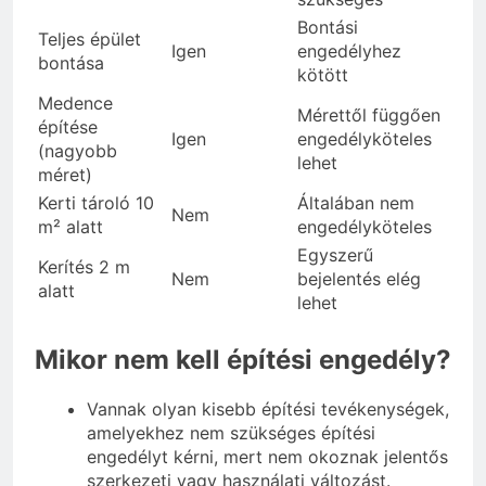
Bontási
Teljes épület
Igen
engedélyhez
bontása
kötött
Medence
Mérettől függően
építése
Igen
engedélyköteles
(nagyobb
lehet
méret)
Kerti tároló 10
Általában nem
Nem
m² alatt
engedélyköteles
Egyszerű
Kerítés 2 m
Nem
bejelentés elég
alatt
lehet
Mikor nem kell építési engedély?
Vannak olyan kisebb építési tevékenységek,
amelyekhez nem szükséges építési
engedélyt kérni, mert nem okoznak jelentős
szerkezeti vagy használati változást.