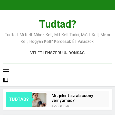
Ugrás
a
tartalomra
Tudtad?
Tudtad, Mi Kell, Mihez Kell, Mit Kell Tudni, Miért Kell, Mikor
Kell, Hogyan Kell? Kérdések És Válaszok.
VÉLETLENSZERŰ ÚJDONSÁG
Mit jelent az alacsony
TUDTAD?
vérnyomás?
6 Óra Ezelőtt
Hogyan kell glettelni?