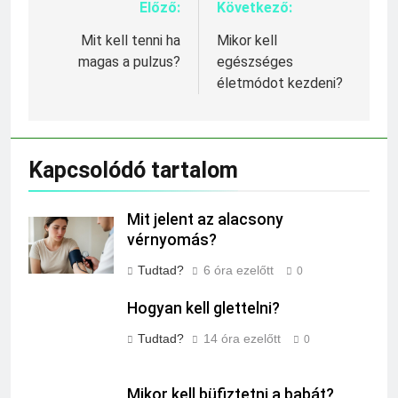
Előző:
Következő:
Bejegyzés
navigáció
Mit kell tenni ha
Mikor kell
magas a pulzus?
egészséges
életmódot kezdeni?
Kapcsolódó tartalom
Mit jelent az alacsony
vérnyomás?
Tudtad?
6 óra ezelőtt
0
Hogyan kell glettelni?
Tudtad?
14 óra ezelőtt
0
Mikor kell büfiztetni a babát?