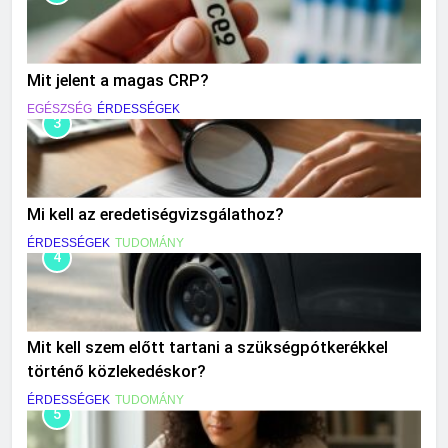
Mit jelent a magas CRP?
EGÉSZSÉG
ÉRDESSÉGEK
3
Mi kell az eredetiségvizsgálathoz?
ÉRDESSÉGEK
TUDOMÁNY
4
Mit kell szem előtt tartani a szükségpótkerékkel
történő közlekedéskor?
ÉRDESSÉGEK
TUDOMÁNY
5