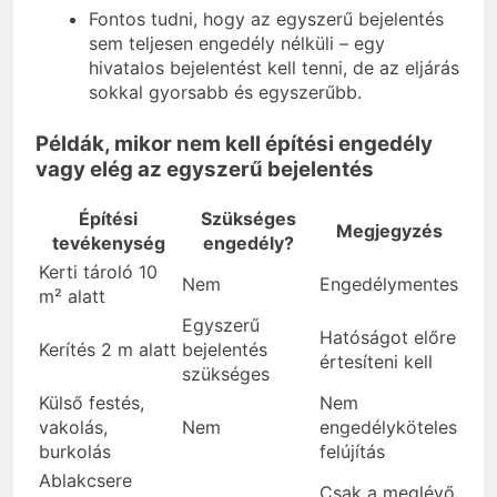
Fontos tudni, hogy az egyszerű bejelentés
sem teljesen engedély nélküli – egy
hivatalos bejelentést kell tenni, de az eljárás
sokkal gyorsabb és egyszerűbb.
Példák, mikor nem kell építési engedély
vagy elég az egyszerű bejelentés
Építési
Szükséges
Megjegyzés
tevékenység
engedély?
Kerti tároló 10
Nem
Engedélymentes
m² alatt
Egyszerű
Hatóságot előre
Kerítés 2 m alatt
bejelentés
értesíteni kell
szükséges
Külső festés,
Nem
vakolás,
Nem
engedélyköteles
burkolás
felújítás
Ablakcsere
Csak a meglévő