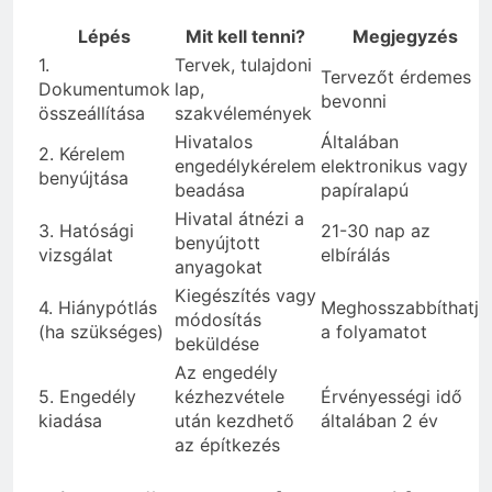
Lépés
Mit kell tenni?
Megjegyzés
1.
Tervek, tulajdoni
Tervezőt érdemes
Dokumentumok
lap,
bevonni
összeállítása
szakvélemények
Hivatalos
Általában
2. Kérelem
engedélykérelem
elektronikus vagy
benyújtása
beadása
papíralapú
Hivatal átnézi a
3. Hatósági
21-30 nap az
benyújtott
vizsgálat
elbírálás
anyagokat
Kiegészítés vagy
4. Hiánypótlás
Meghosszabbíthatja
módosítás
(ha szükséges)
a folyamatot
beküldése
Az engedély
5. Engedély
kézhezvétele
Érvényességi idő
kiadása
után kezdhető
általában 2 év
az építkezés