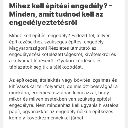
Mihez kell építési engedély? –
3 Nap Ezelőtt
Minden, amit tudnod kell az
engedélyeztetésről
Mihez kell építési engedély? Fedezd fel, milyen
építkezésekhez szükséges építési engedély
Magyarországon! Részletes útmutató az
engedélyezési kötelezettségekről, kivételekről és
a folyamat lépéseiről. Gyakori kérdések és
táblázatok segítik a tájékozódást.
Az építkezés, átalakítás vagy bővítés izgalmas és
kihívásokkal teli folyamat, de mielőtt belevágnál a
munkába, érdemes tisztában lenni azzal, hogy
mikor és milyen esetekben van szükség építési
engedélyre. Nem mindenhez kell ugyanis hivatalos
papír, ugyanakkor az engedély nélküli építkezés
komoly következményekkel járhat.