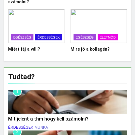
számolni?
EGÉSZSÉG
ÉRDESSÉGEK
EGÉSZSÉG
ÉLETMÓD
Miért fáj a váll?
Mire jó a kollagén?
Tudtad?
1
Mit jelent a thm hogy kell számolni?
ÉRDESSÉGEK
MUNKA
2