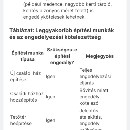
(például medence, nagyobb kerti tároló,
kerítés bizonyos méret felett) is
engedélykötelesek lehetnek.
Táblázat: Leggyakoribb építési munkák
és az engedélyezési kötelezettség
Szükséges-e
Építési munka
építési
Megjegyzés
típusa
engedély?
Teljes
Új családi ház
Igen
engedélyezési
építése
eljárás
Bővítés miatt
Családi házhoz
Igen
engedély
hozzáépítés
kötelező
Jelentős
Tetőtér
átalakítás,
Igen
beépítése
engedély
szükséges