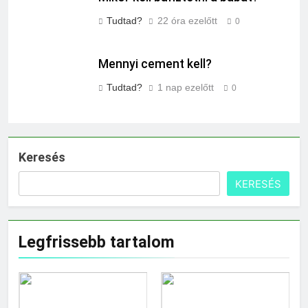
Tudtad?
22 óra ezelőtt
0
Mennyi cement kell?
Tudtad?
1 nap ezelőtt
0
Keresés
KERESÉS
Legfrissebb tartalom