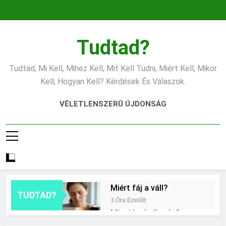
Ugrás
a
tartalomra
Tudtad?
Tudtad, Mi Kell, Mihez Kell, Mit Kell Tudni, Miért Kell, Mikor
Kell, Hogyan Kell? Kérdések És Válaszok.
VÉLETLENSZERŰ ÚJDONSÁG
Miért fáj a váll?
TUDTAD?
3 Óra Ezelőtt
Mire jó a kollagén?
11 Óra Ezelőtt