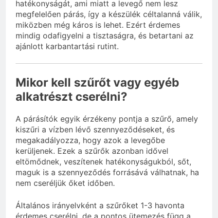
hatékonyságát, ami miatt a levegő nem lesz
megfelelően párás, így a készülék céltalanná válik,
miközben még káros is lehet. Ezért érdemes
mindig odafigyelni a tisztaságra, és betartani az
ajánlott karbantartási rutint.
Mikor kell szűrőt vagy egyéb
alkatrészt cserélni?
A párásítók egyik érzékeny pontja a szűrő, amely
kiszűri a vízben lévő szennyeződéseket, és
megakadályozza, hogy azok a levegőbe
kerüljenek. Ezek a szűrők azonban idővel
eltömődnek, veszítenek hatékonyságukból, sőt,
maguk is a szennyeződés forrásává válhatnak, ha
nem cseréljük őket időben.
Általános irányelvként a szűrőket 1-3 havonta
érdemes cserélni, de a pontos ütemezés függ a