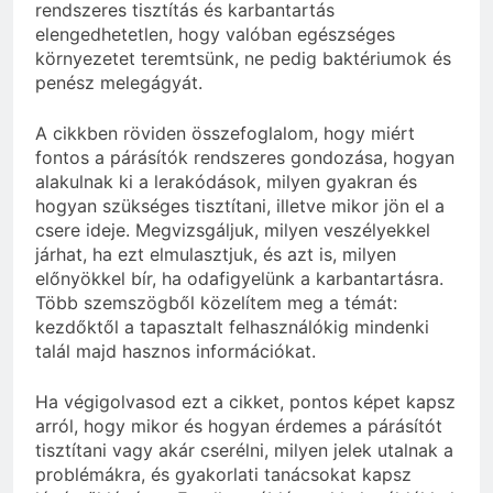
rendszeres tisztítás és karbantartás
elengedhetetlen, hogy valóban egészséges
környezetet teremtsünk, ne pedig baktériumok és
penész melegágyát.
A cikkben röviden összefoglalom, hogy miért
fontos a párásítók rendszeres gondozása, hogyan
alakulnak ki a lerakódások, milyen gyakran és
hogyan szükséges tisztítani, illetve mikor jön el a
csere ideje. Megvizsgáljuk, milyen veszélyekkel
járhat, ha ezt elmulasztjuk, és azt is, milyen
előnyökkel bír, ha odafigyelünk a karbantartásra.
Több szemszögből közelítem meg a témát:
kezdőktől a tapasztalt felhasználókig mindenki
talál majd hasznos információkat.
Ha végigolvasod ezt a cikket, pontos képet kapsz
arról, hogy mikor és hogyan érdemes a párásítót
tisztítani vagy akár cserélni, milyen jelek utalnak a
problémákra, és gyakorlati tanácsokat kapsz