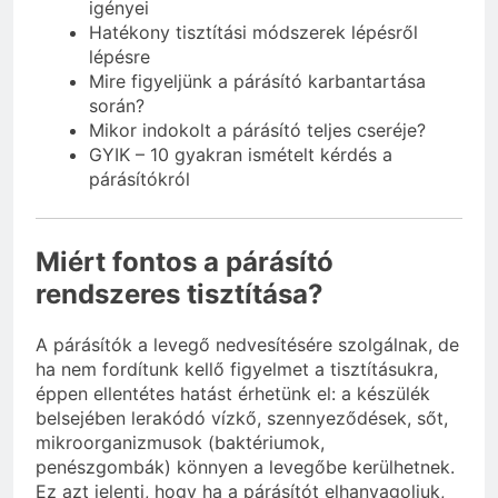
igényei
Hatékony tisztítási módszerek lépésről
lépésre
Mire figyeljünk a párásító karbantartása
során?
Mikor indokolt a párásító teljes cseréje?
GYIK – 10 gyakran ismételt kérdés a
párásítókról
Miért fontos a párásító
rendszeres tisztítása?
A párásítók a levegő nedvesítésére szolgálnak, de
ha nem fordítunk kellő figyelmet a tisztításukra,
éppen ellentétes hatást érhetünk el: a készülék
belsejében lerakódó vízkő, szennyeződések, sőt,
mikroorganizmusok (baktériumok,
penészgombák) könnyen a levegőbe kerülhetnek.
Ez azt jelenti, hogy ha a párásítót elhanyagoljuk,