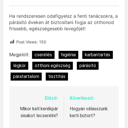
Ha rendszeresen odafigyelsz a fenti tanácsokra, a
párásító éveken át biztosítani fogja az otthonod
frissebb, egészségesebb levegőjét!
Post Views:
150
Megjelölt:
cserélés
higiénia
karbantartás
légkör
otthoni egészség
párásító
páratartalom
tisztítás
Előző:
Következő:
Bejegyzés
navigáció
Mikor kell kerékpár
Hogyan válasszunk
sisakot lecserélni?
kerti bútort?