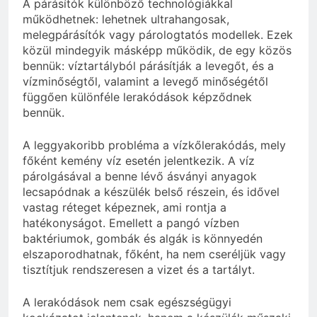
A párásítók különböző technológiákkal
működhetnek: lehetnek ultrahangosak,
melegpárásítók vagy párologtatós modellek. Ezek
közül mindegyik másképp működik, de egy közös
bennük: víztartályból párásítják a levegőt, és a
vízminőségtől, valamint a levegő minőségétől
függően különféle lerakódások képződnek
bennük.
A leggyakoribb probléma a vízkőlerakódás, mely
főként kemény víz esetén jelentkezik. A víz
párolgásával a benne lévő ásványi anyagok
lecsapódnak a készülék belső részein, és idővel
vastag réteget képeznek, ami rontja a
hatékonyságot. Emellett a pangó vízben
baktériumok, gombák és algák is könnyedén
elszaporodhatnak, főként, ha nem cseréljük vagy
tisztítjuk rendszeresen a vizet és a tartályt.
A lerakódások nem csak egészségügyi