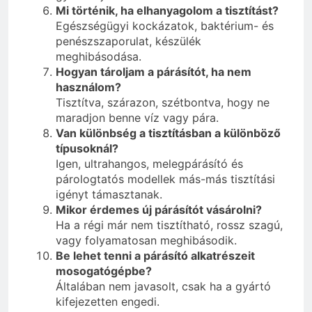
Mi történik, ha elhanyagolom a tisztítást?
Egészségügyi kockázatok, baktérium- és
penészszaporulat, készülék
meghibásodása.
Hogyan tároljam a párásítót, ha nem
használom?
Tisztítva, szárazon, szétbontva, hogy ne
maradjon benne víz vagy pára.
Van különbség a tisztításban a különböző
típusoknál?
Igen, ultrahangos, melegpárásító és
párologtatós modellek más-más tisztítási
igényt támasztanak.
Mikor érdemes új párásítót vásárolni?
Ha a régi már nem tisztítható, rossz szagú,
vagy folyamatosan meghibásodik.
Be lehet tenni a párásító alkatrészeit
mosogatógépbe?
Általában nem javasolt, csak ha a gyártó
kifejezetten engedi.