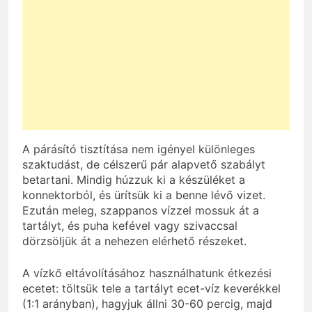
A párásító tisztítása nem igényel különleges
szaktudást, de célszerű pár alapvető szabályt
betartani. Mindig húzzuk ki a készüléket a
konnektorból, és ürítsük ki a benne lévő vizet.
Ezután meleg, szappanos vízzel mossuk át a
tartályt, és puha kefével vagy szivaccsal
dörzsöljük át a nehezen elérhető részeket.
A vízkő eltávolításához használhatunk étkezési
ecetet: töltsük tele a tartályt ecet-víz keverékkel
(1:1 arányban), hagyjuk állni 30-60 percig, majd