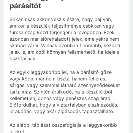
párásítót
Sokan csak akkor veszik észre, hogy baj van,
amikor a készülék teljesítménye csökken vagy
furcsa szag kezd terjengeni a levegőben. Ezek
azonban már előrehaladott jelek, amelyekre nem
szabad várni. Vannak azonban finomabb, kezdeti
jelek is, amikből könnyen felismerhető, ha ideje a
tisztításnak.
Az egyik leggyakoribb jel, ha a párásító gőze
vagy ködje már nem tiszta, hanem fehéres,
sárgás, vagy szemmel látható szennyeződéseket
tartalmaz. Szintén árulkodó, ha a készülékből
kellemetlen, dohos vagy penészes szag árad.
Előfordulhat, hogy a víztartályban elszíneződés,
lerakódás, vagy akár algásodás tapasztalható.
Az alábbi táblázat összefoglalja a leggyakoribb
jeleket: