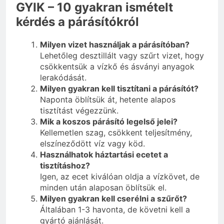
GYIK – 10 gyakran ismételt
kérdés a párásítókról
Milyen vizet használjak a párásítóban?
Lehetőleg desztillált vagy szűrt vizet, hogy
csökkentsük a vízkő és ásványi anyagok
lerakódását.
Milyen gyakran kell tisztítani a párásítót?
Naponta öblítsük át, hetente alapos
tisztítást végezzünk.
Mik a koszos párásító legelső jelei?
Kellemetlen szag, csökkent teljesítmény,
elszíneződött víz vagy köd.
Használhatok háztartási ecetet a
tisztításhoz?
Igen, az ecet kiválóan oldja a vízkövet, de
minden után alaposan öblítsük el.
Milyen gyakran kell cserélni a szűrőt?
Általában 1-3 havonta, de követni kell a
gyártó ajánlását.