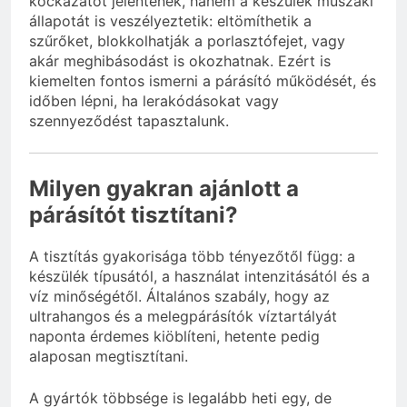
kockázatot jelentenek, hanem a készülék műszaki
állapotát is veszélyeztetik: eltömíthetik a
szűrőket, blokkolhatják a porlasztófejet, vagy
akár meghibásodást is okozhatnak. Ezért is
kiemelten fontos ismerni a párásító működését, és
időben lépni, ha lerakódásokat vagy
szennyeződést tapasztalunk.
Milyen gyakran ajánlott a
párásítót tisztítani?
A tisztítás gyakorisága több tényezőtől függ: a
készülék típusától, a használat intenzitásától és a
víz minőségétől. Általános szabály, hogy az
ultrahangos és a melegpárásítók víztartályát
naponta érdemes kiöblíteni, hetente pedig
alaposan megtisztítani.
A gyártók többsége is legalább heti egy, de