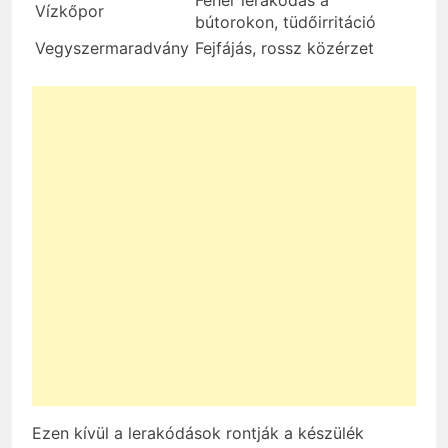
Fehér lerakódás a
Vízkőpor
bútorokon, tüdőirritáció
Vegyszermaradvány
Fejfájás, rossz közérzet
Ezen kívül a lerakódások rontják a készülék