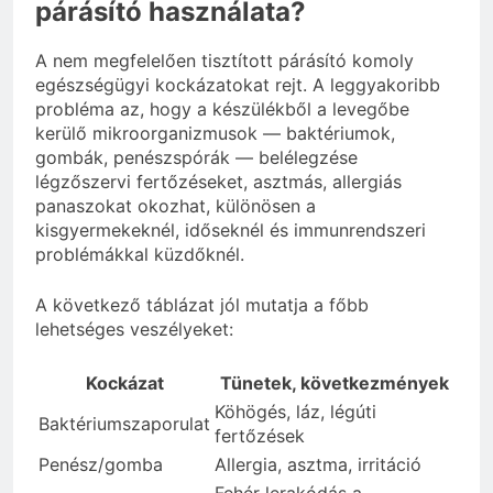
párásító használata?
A nem megfelelően tisztított párásító komoly
egészségügyi kockázatokat rejt. A leggyakoribb
probléma az, hogy a készülékből a levegőbe
kerülő mikroorganizmusok — baktériumok,
gombák, penészspórák — belélegzése
légzőszervi fertőzéseket, asztmás, allergiás
panaszokat okozhat, különösen a
kisgyermekeknél, időseknél és immunrendszeri
problémákkal küzdőknél.
A következő táblázat jól mutatja a főbb
lehetséges veszélyeket:
Kockázat
Tünetek, következmények
Köhögés, láz, légúti
Baktériumszaporulat
fertőzések
Penész/gomba
Allergia, asztma, irritáció