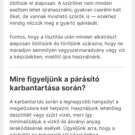
öblítsük el alaposan. A szűrőket nem minden
esetben lehet újrahasználni, gyakran cserélni kell
őket, de vannak mosható szűrők is — ezekhez
mindig nézzük meg a gyártó ajánlását.
Fontos, hogy a tisztítás után minden alkatrészt
alaposan öblítsünk és töröljünk szárazra, hogy ne
maradjon semmilyen vegyszermaradvány vagy víz
a készülékben, mielőtt újra használnánk.
Mire figyeljünk a párásító
karbantartása során?
A karbantartás során a legnagyobb hangsúlyt a
megelőzésre kell helyezni. Használjunk lehetőleg
desztillált vagy szűrt vizet, mert így
minimalizáljuk a vízkő és ásványi anyag
lerakódásának esélyét. Ügyeljünk arra, hogy a
párásítót ne helyezzük túl közel falhoz,