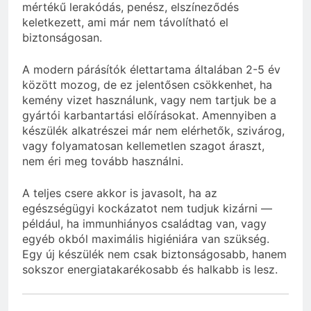
mértékű lerakódás, penész, elszíneződés
keletkezett, ami már nem távolítható el
biztonságosan.
A modern párásítók élettartama általában 2-5 év
között mozog, de ez jelentősen csökkenhet, ha
kemény vizet használunk, vagy nem tartjuk be a
gyártói karbantartási előírásokat. Amennyiben a
készülék alkatrészei már nem elérhetők, szivárog,
vagy folyamatosan kellemetlen szagot áraszt,
nem éri meg tovább használni.
A teljes csere akkor is javasolt, ha az
egészségügyi kockázatot nem tudjuk kizárni —
például, ha immunhiányos családtag van, vagy
egyéb okból maximális higiéniára van szükség.
Egy új készülék nem csak biztonságosabb, hanem
sokszor energiatakarékosabb és halkabb is lesz.