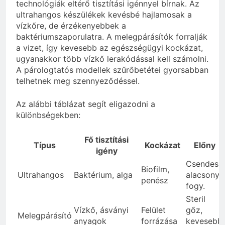
technológiák eltérő tisztítási igénnyel bírnak. Az
ultrahangos készülékek kevésbé hajlamosak a
vízkőre, de érzékenyebbek a
baktériumszaporulatra. A melegpárásítók forralják
a vizet, így kevesebb az egészségügyi kockázat,
ugyanakkor több vízkő lerakódással kell számolni.
A párologtatós modellek szűrőbetétei gyorsabban
telhetnek meg szennyeződéssel.
Az alábbi táblázat segít eligazodni a
különbségekben:
Fő tisztítási
Típus
Kockázat
Előny
igény
Csendes,
Biofilm,
Ultrahangos
Baktérium, alga
alacsony
penész
fogy.
Steril
Vízkő, ásványi
Felület
gőz,
Melegpárásító
anyagok
forrázása
kevesebb