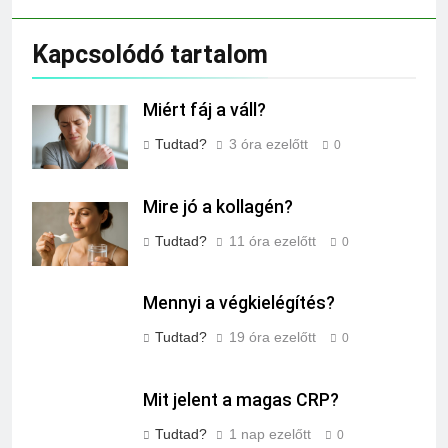
Kapcsolódó tartalom
Miért fáj a váll?
Tudtad?
3 óra ezelőtt
0
Mire jó a kollagén?
Tudtad?
11 óra ezelőtt
0
Mennyi a végkielégítés?
Tudtad?
19 óra ezelőtt
0
Mit jelent a magas CRP?
Tudtad?
1 nap ezelőtt
0