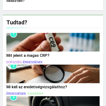
választani?
Tudtad?
1
Mit jelent a magas CRP?
EGÉSZSÉG
ÉRDESSÉGEK
2
Mi kell az eredetiségvizsgálathoz?
ÉRDESSÉGEK
TUDOMÁNY
3