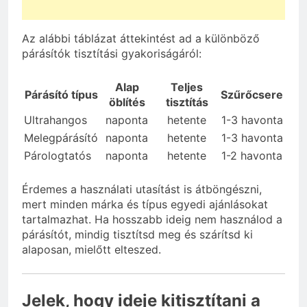
Az alábbi táblázat áttekintést ad a különböző
párásítók tisztítási gyakoriságáról:
Alap
Teljes
Párásító típus
Szűrőcsere
öblítés
tisztítás
Ultrahangos
naponta
hetente
1-3 havonta
Melegpárásító
naponta
hetente
1-3 havonta
Párologtatós
naponta
hetente
1-2 havonta
Érdemes a használati utasítást is átböngészni,
mert minden márka és típus egyedi ajánlásokat
tartalmazhat. Ha hosszabb ideig nem használod a
párásítót, mindig tisztítsd meg és szárítsd ki
alaposan, mielőtt elteszed.
Jelek, hogy ideje kitisztítani a