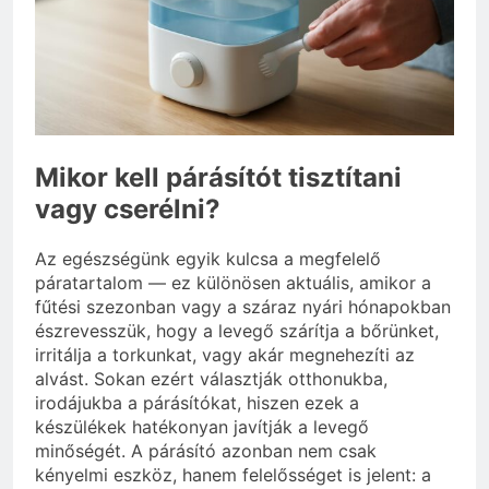
Mit hány fokon kell
mosni?
3 Nap Ezelőtt
Mikor kell párásítót tisztítani
vagy cserélni?
Az egészségünk egyik kulcsa a megfelelő
páratartalom — ez különösen aktuális, amikor a
fűtési szezonban vagy a száraz nyári hónapokban
észrevesszük, hogy a levegő szárítja a bőrünket,
irritálja a torkunkat, vagy akár megnehezíti az
alvást. Sokan ezért választják otthonukba,
irodájukba a párásítókat, hiszen ezek a
készülékek hatékonyan javítják a levegő
minőségét. A párásító azonban nem csak
kényelmi eszköz, hanem felelősséget is jelent: a