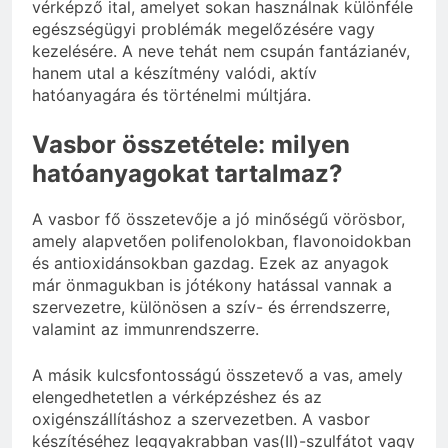
vérképző ital, amelyet sokan használnak különféle
egészségügyi problémák megelőzésére vagy
kezelésére. A neve tehát nem csupán fantázianév,
hanem utal a készítmény valódi, aktív
hatóanyagára és történelmi múltjára.
Vasbor összetétele: milyen
hatóanyagokat tartalmaz?
A vasbor fő összetevője a jó minőségű vörösbor,
amely alapvetően polifenolokban, flavonoidokban
és antioxidánsokban gazdag. Ezek az anyagok
már önmagukban is jótékony hatással vannak a
szervezetre, különösen a szív- és érrendszerre,
valamint az immunrendszerre.
A másik kulcsfontosságú összetevő a vas, amely
elengedhetetlen a vérképzéshez és az
oxigénszállításhoz a szervezetben. A vasbor
készítéséhez leggyakrabban vas(II)-szulfátot vagy