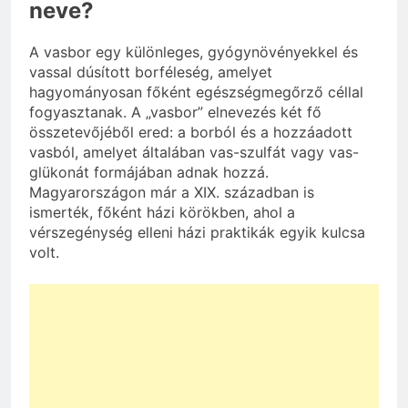
neve?
A vasbor egy különleges, gyógynövényekkel és
vassal dúsított borféleség, amelyet
hagyományosan főként egészségmegőrző céllal
fogyasztanak. A „vasbor” elnevezés két fő
összetevőjéből ered: a borból és a hozzáadott
vasból, amelyet általában vas-szulfát vagy vas-
glükonát formájában adnak hozzá.
Magyarországon már a XIX. században is
ismerték, főként házi körökben, ahol a
vérszegénység elleni házi praktikák egyik kulcsa
volt.