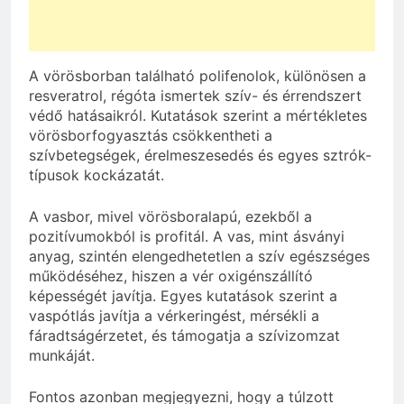
A vörösborban található polifenolok, különösen a
resveratrol, régóta ismertek szív- és érrendszert
védő hatásaikról. Kutatások szerint a mértékletes
vörösborfogyasztás csökkentheti a
szívbetegségek, érelmeszesedés és egyes sztrók-
típusok kockázatát.
A vasbor, mivel vörösboralapú, ezekből a
pozitívumokból is profitál. A vas, mint ásványi
anyag, szintén elengedhetetlen a szív egészséges
működéséhez, hiszen a vér oxigénszállító
képességét javítja. Egyes kutatások szerint a
vaspótlás javítja a vérkeringést, mérsékli a
fáradtságérzetet, és támogatja a szívizomzat
munkáját.
Fontos azonban megjegyezni, hogy a túlzott