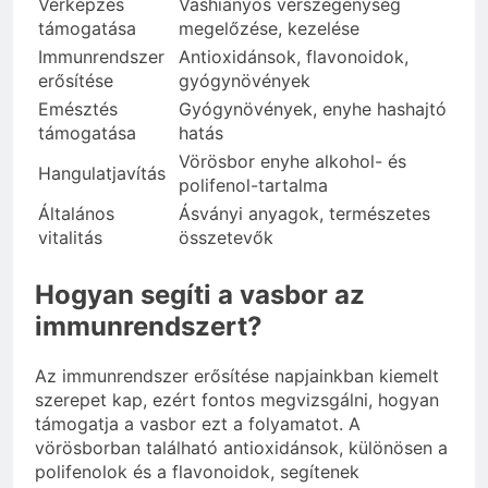
Vérképzés
Vashiányos vérszegénység
támogatása
megelőzése, kezelése
Immunrendszer
Antioxidánsok, flavonoidok,
erősítése
gyógynövények
Emésztés
Gyógynövények, enyhe hashajtó
támogatása
hatás
Vörösbor enyhe alkohol- és
Hangulatjavítás
polifenol-tartalma
Általános
Ásványi anyagok, természetes
vitalitás
összetevők
Hogyan segíti a vasbor az
immunrendszert?
Az immunrendszer erősítése napjainkban kiemelt
szerepet kap, ezért fontos megvizsgálni, hogyan
támogatja a vasbor ezt a folyamatot. A
vörösborban található antioxidánsok, különösen a
polifenolok és a flavonoidok, segítenek