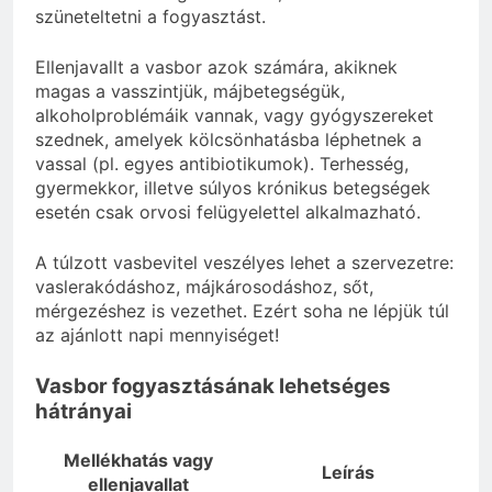
szüneteltetni a fogyasztást.
Ellenjavallt a vasbor azok számára, akiknek
magas a vasszintjük, májbetegségük,
alkoholproblémáik vannak, vagy gyógyszereket
szednek, amelyek kölcsönhatásba léphetnek a
vassal (pl. egyes antibiotikumok). Terhesség,
gyermekkor, illetve súlyos krónikus betegségek
esetén csak orvosi felügyelettel alkalmazható.
A túlzott vasbevitel veszélyes lehet a szervezetre:
vaslerakódáshoz, májkárosodáshoz, sőt,
mérgezéshez is vezethet. Ezért soha ne lépjük túl
az ajánlott napi mennyiséget!
Vasbor fogyasztásának lehetséges
hátrányai
Mellékhatás vagy
Leírás
ellenjavallat