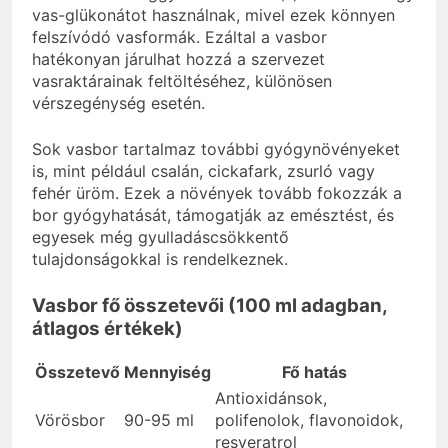
vas-glükonátot használnak, mivel ezek könnyen
felszívódó vasformák. Ezáltal a vasbor
hatékonyan járulhat hozzá a szervezet
vasraktárainak feltöltéséhez, különösen
vérszegénység esetén.
Sok vasbor tartalmaz további gyógynövényeket
is, mint például csalán, cickafark, zsurló vagy
fehér üröm. Ezek a növények tovább fokozzák a
bor gyógyhatását, támogatják az emésztést, és
egyesek még gyulladáscsökkentő
tulajdonságokkal is rendelkeznek.
Vasbor fő összetevői (100 ml adagban,
átlagos értékek)
Összetevő
Mennyiség
Fő hatás
Antioxidánsok,
Vörösbor
90-95 ml
polifenolok, flavonoidok,
resveratrol