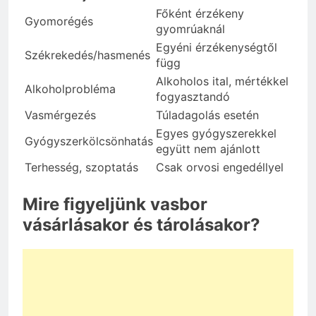
Főként érzékeny
Gyomorégés
gyomrúaknál
Egyéni érzékenységtől
Székrekedés/hasmenés
függ
Alkoholos ital, mértékkel
Alkoholprobléma
fogyasztandó
Vasmérgezés
Túladagolás esetén
Egyes gyógyszerekkel
Gyógyszerkölcsönhatás
együtt nem ajánlott
Terhesség, szoptatás
Csak orvosi engedéllyel
Mire figyeljünk vasbor
vásárlásakor és tárolásakor?