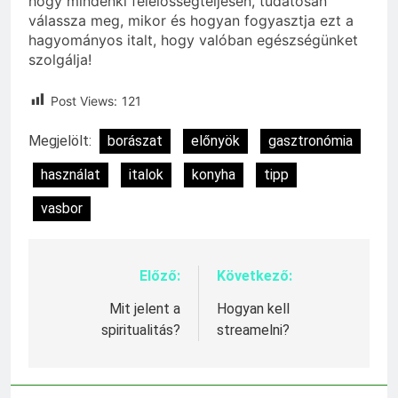
hogy mindenki felelősségteljesen, tudatosan
válassza meg, mikor és hogyan fogyasztja ezt a
hagyományos italt, hogy valóban egészségünket
szolgálja!
Post Views:
121
Megjelölt:
borászat
előnyök
gasztronómia
használat
italok
konyha
tipp
vasbor
Előző:
Következő:
Bejegyzés
navigáció
Mit jelent a
Hogyan kell
spiritualitás?
streamelni?