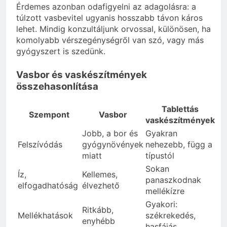
Érdemes azonban odafigyelni az adagolásra: a
túlzott vasbevitel ugyanis hosszabb távon káros
lehet. Mindig konzultáljunk orvossal, különösen, ha
komolyabb vérszegénységről van szó, vagy más
gyógyszert is szedünk.
Vasbor és vaskészítmények
összehasonlítása
Tablettás
Szempont
Vasbor
vaskészítmények
Jobb, a bor és
Gyakran
Felszívódás
gyógynövények
nehezebb, függ a
miatt
típustól
Sokan
Íz,
Kellemes,
panaszkodnak
elfogadhatóság
élvezhető
mellékízre
Gyakori:
Ritkább,
Mellékhatások
székrekedés,
enyhébb
hasfájás