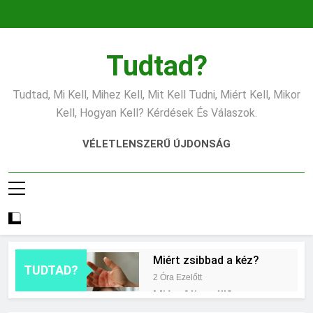
Ugrás
a
tartalomra
Tudtad?
Tudtad, Mi Kell, Mihez Kell, Mit Kell Tudni, Miért Kell, Mikor
Kell, Hogyan Kell? Kérdések És Válaszok.
VÉLETLENSZERŰ ÚJDONSÁG
Miért zsibbad a kéz?
TUDTAD?
2 Óra Ezelőtt
Miért fáj a váll?
10 Óra Ezelőtt