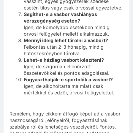
vasszint, egyes gyógyszerek szedése
esetén tilos vagy csak orvossal egyeztetve.
Segíthet-e a vasbor vashiányos
vérszegénység esetén?
Igen, de komolyabb esetekben mindig
orvosi felügyelet mellett alkalmazzuk.
Mennyi ideig lehet tárolni a vasbort?
Felbontás után 2-3 hónapig, mindig
hűtőszekrényben tárolva.
Lehet-e házilag vasbort készíteni?
Igen, de szigorúan ellenőrzött
összetevőkkel és pontos adagolással.
Fogyaszthatják-e sportolók a vasbort?
Igen, de alkoholtartalma miatt csak
mértékkel és edzői, orvosi felügyelettel.
Remélem, hogy cikkem átfogó képet ad a vasbor
hasznosságáról, előnyeiről, fogyasztásának
szabályairól és lehetséges veszélyeiről. Fontos,