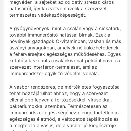
megvédeni a sejteket az oxidatív stressz káros
hatásaitól, így közvetve növelik a szervezet
természetes védekezőképességét.
A gyógynövények, mint a csalán vagy a cickafark,
további immunerősítő hatással bírnak. Ezek a
növények gazdagok C-vitaminban, vasban és más
ásványi anyagokban, amelyek nélkülözhetetlenek
a fehérvérsejtek egészséges működéséhez. Egyes
kutatások szerint a csalánkivonat például növeli a
szervezet interferon-termelését, ami az
immunrendszer egyik fő védelmi vonala.
A vasbor rendszeres, de mértékletes fogyasztása
tehát hozzájárulhat ahhoz, hogy a szervezet
ellenállóbb legyen a fertőzésekkel, vírusokkal,
baktériumokkal szemben. Természetesen az
immunrendszer egészségéhez elengedhetetlen az
egészséges életmód, a változatos táplálkozás és
a megfelelő alvás is, de a vasbor jó kiegészítője