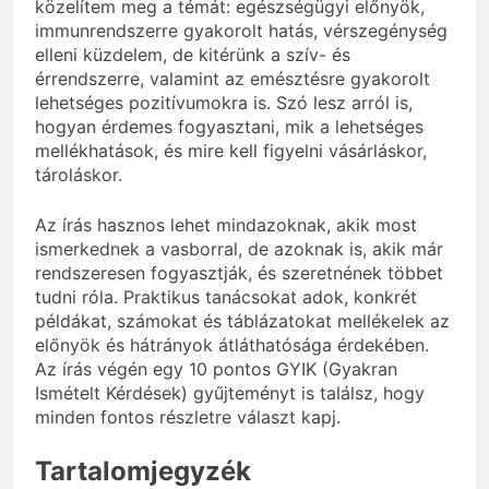
közelítem meg a témát: egészségügyi előnyök,
immunrendszerre gyakorolt hatás, vérszegénység
elleni küzdelem, de kitérünk a szív- és
érrendszerre, valamint az emésztésre gyakorolt
lehetséges pozitívumokra is. Szó lesz arról is,
hogyan érdemes fogyasztani, mik a lehetséges
mellékhatások, és mire kell figyelni vásárláskor,
tároláskor.
Az írás hasznos lehet mindazoknak, akik most
ismerkednek a vasborral, de azoknak is, akik már
rendszeresen fogyasztják, és szeretnének többet
tudni róla. Praktikus tanácsokat adok, konkrét
példákat, számokat és táblázatokat mellékelek az
előnyök és hátrányok átláthatósága érdekében.
Az írás végén egy 10 pontos GYIK (Gyakran
Ismételt Kérdések) gyűjteményt is találsz, hogy
minden fontos részletre választ kapj.
Tartalomjegyzék