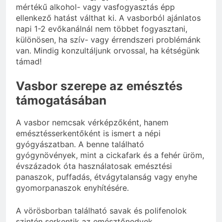
mértékű alkohol- vagy vasfogyasztás épp
ellenkező hatást válthat ki. A vasborból ajánlatos
napi 1-2 evőkanálnál nem többet fogyasztani,
különösen, ha szív- vagy érrendszeri problémánk
van. Mindig konzultáljunk orvossal, ha kétségünk
támad!
Vasbor szerepe az emésztés
támogatásában
A vasbor nemcsak vérképzőként, hanem
emésztésserkentőként is ismert a népi
gyógyászatban. A benne található
gyógynövények, mint a cickafark és a fehér üröm,
évszázadok óta használatosak emésztési
panaszok, puffadás, étvágytalanság vagy enyhe
gyomorpanaszok enyhítésére.
A vörösborban található savak és polifenolok
szintén serkentik az emésztőnedvek