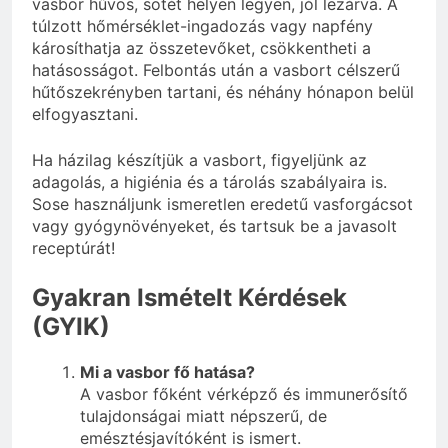
vasbor hűvös, sötét helyen legyen, jól lezárva. A
túlzott hőmérséklet-ingadozás vagy napfény
károsíthatja az összetevőket, csökkentheti a
hatásosságot. Felbontás után a vasbort célszerű
hűtőszekrényben tartani, és néhány hónapon belül
elfogyasztani.
Ha házilag készítjük a vasbort, figyeljünk az
adagolás, a higiénia és a tárolás szabályaira is.
Sose használjunk ismeretlen eredetű vasforgácsot
vagy gyógynövényeket, és tartsuk be a javasolt
receptúrát!
Gyakran Ismételt Kérdések
(GYIK)
Mi a vasbor fő hatása?
A vasbor főként vérképző és immunerősítő
tulajdonságai miatt népszerű, de
emésztésjavítóként is ismert.