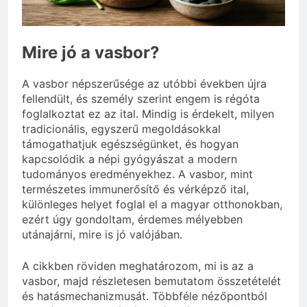
eredetiségvizsgálathoz?
3 Nap Ezelőtt
Mire jó a vasbor?
A vasbor népszerűsége az utóbbi években újra
fellendült, és személy szerint engem is régóta
foglalkoztat ez az ital. Mindig is érdekelt, milyen
tradicionális, egyszerű megoldásokkal
támogathatjuk egészségünket, és hogyan
kapcsolódik a népi gyógyászat a modern
tudományos eredményekhez. A vasbor, mint
természetes immunerősítő és vérképző ital,
különleges helyet foglal el a magyar otthonokban,
ezért úgy gondoltam, érdemes mélyebben
utánajárni, mire is jó valójában.
A cikkben röviden meghatározom, mi is az a
vasbor, majd részletesen bemutatom összetételét
és hatásmechanizmusát. Többféle nézőpontból