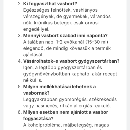
Ki fogyaszthat vasbort?
Egészséges felnőttek, vashiányos
vérszegények, de gyermekek, várandós
nők, krónikus betegek csak orvosi
engedéllyel.
Mennyi vasbort szabad inni naponta?
Általában napi 1-2 evőkanál (15-30 ml)
elegendő, de mindig kövessük a termék
ajánlását.
Vásárolhatok-e vasbort gyógyszertárban?
Igen, a legtöbb gyógyszertárban és
gyógynövényboltban kapható, akár recept
nélkül is.
Milyen mellékhatásai lehetnek a
vasbornak?
Leggyakrabban gyomorégés, székrekedés
vagy hasmenés, ritkán allergiás reakció.
Milyen esetben nem ajánlott a vasbor
fogyasztása?
Alkoholprobléma, májbetegség, magas