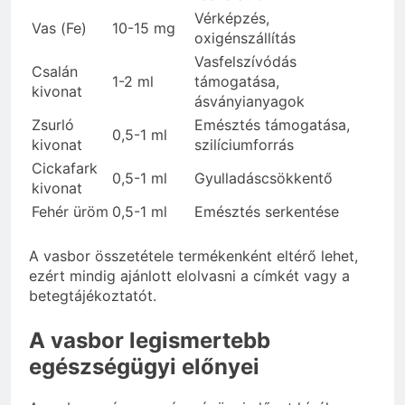
Vérképzés,
Vas (Fe)
10-15 mg
oxigénszállítás
Vasfelszívódás
Csalán
1-2 ml
támogatása,
kivonat
ásványianyagok
Zsurló
Emésztés támogatása,
0,5-1 ml
kivonat
szilíciumforrás
Cickafark
0,5-1 ml
Gyulladáscsökkentő
kivonat
Fehér üröm
0,5-1 ml
Emésztés serkentése
A vasbor összetétele termékenként eltérő lehet,
ezért mindig ajánlott elolvasni a címkét vagy a
betegtájékoztatót.
A vasbor legismertebb
egészségügyi előnyei