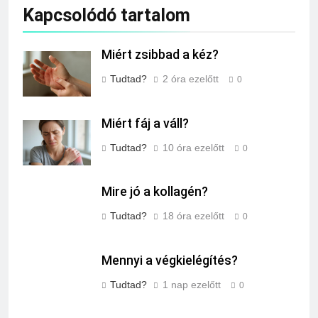
Kapcsolódó tartalom
Miért zsibbad a kéz?
Tudtad?
2 óra ezelőtt
0
Miért fáj a váll?
Tudtad?
10 óra ezelőtt
0
Mire jó a kollagén?
Tudtad?
18 óra ezelőtt
0
Mennyi a végkielégítés?
Tudtad?
1 nap ezelőtt
0