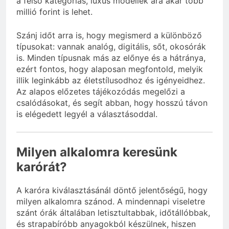
a felső kategóriás, luxus modellek ára akár több
millió forint is lehet.
Szánj időt arra is, hogy megismerd a különböző
típusokat: vannak analóg, digitális, sőt, okosórák
is. Minden típusnak más az előnye és a hátránya,
ezért fontos, hogy alaposan megfontold, melyik
illik leginkább az életstílusodhoz és igényeidhez.
Az alapos előzetes tájékozódás megelőzi a
csalódásokat, és segít abban, hogy hosszú távon
is elégedett legyél a választásoddal.
Milyen alkalomra keresünk
karórát?
A karóra kiválasztásánál döntő jelentőségű, hogy
milyen alkalomra szánod. A mindennapi viseletre
szánt órák általában letisztultabbak, időtállóbbak,
és strapabíróbb anyagokból készülnek, hiszen