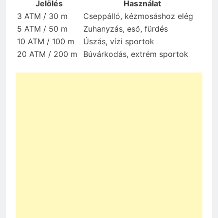
Jelölés
Használat
3 ATM / 30 m
Cseppálló, kézmosáshoz elég
5 ATM / 50 m
Zuhanyzás, eső, fürdés
10 ATM / 100 m
Úszás, vízi sportok
20 ATM / 200 m
Búvárkodás, extrém sportok