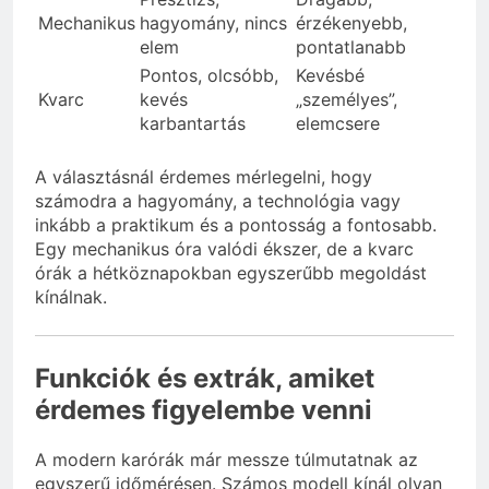
Mechanikus
hagyomány, nincs
érzékenyebb,
elem
pontatlanabb
Pontos, olcsóbb,
Kevésbé
Kvarc
kevés
„személyes”,
karbantartás
elemcsere
A választásnál érdemes mérlegelni, hogy
számodra a hagyomány, a technológia vagy
inkább a praktikum és a pontosság a fontosabb.
Egy mechanikus óra valódi ékszer, de a kvarc
órák a hétköznapokban egyszerűbb megoldást
kínálnak.
Funkciók és extrák, amiket
érdemes figyelembe venni
A modern karórák már messze túlmutatnak az
egyszerű időmérésen. Számos modell kínál olyan