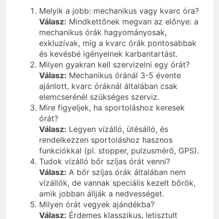
Melyik a jobb: mechanikus vagy kvarc óra?
Válasz:
Mindkettőnek megvan az előnye: a
mechanikus órák hagyományosak,
exkluzívak, míg a kvarc órák pontosabbak
és kevésbé igényelnek karbantartást.
Milyen gyakran kell szervizelni egy órát?
Válasz:
Mechanikus óránál 3-5 évente
ajánlott, kvarc óráknál általában csak
elemcserénél szükséges szerviz.
Mire figyeljek, ha sportoláshoz keresek
órát?
Válasz:
Legyen vízálló, ütésálló, és
rendelkezzen sportoláshoz hasznos
funkciókkal (pl. stopper, pulzusmérő, GPS).
Tudok vízálló bőr szíjas órát venni?
Válasz:
A bőr szíjas órák általában nem
vízállók, de vannak speciális kezelt bőrök,
amik jobban állják a nedvességet.
Milyen órát vegyek ajándékba?
Válasz:
Érdemes klasszikus, letisztult