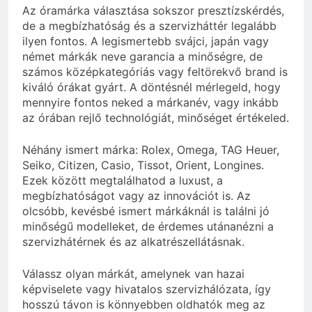
Az óramárka választása sokszor presztízskérdés,
de a megbízhatóság és a szervizháttér legalább
ilyen fontos. A legismertebb svájci, japán vagy
német márkák neve garancia a minőségre, de
számos középkategóriás vagy feltörekvő brand is
kiváló órákat gyárt. A döntésnél mérlegeld, hogy
mennyire fontos neked a márkanév, vagy inkább
az órában rejlő technológiát, minőséget értékeled.
Néhány ismert márka: Rolex, Omega, TAG Heuer,
Seiko, Citizen, Casio, Tissot, Orient, Longines.
Ezek között megtalálhatod a luxust, a
megbízhatóságot vagy az innovációt is. Az
olcsóbb, kevésbé ismert márkáknál is találni jó
minőségű modelleket, de érdemes utánanézni a
szervizhátérnek és az alkatrészellátásnak.
Válassz olyan márkát, amelynek van hazai
képviselete vagy hivatalos szervizhálózata, így
hosszú távon is könnyebben oldhatók meg az