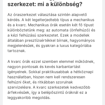
szerkezet: mi a különbség?
Az óraszerkezet választása szintén alapvető
kérdés. A két legelterjedtebb típus a mechanikus
és a kvarc. Mechanikus órák esetén két fő típust
különböztetünk meg: az automata (önfelhúzó) és
a kézi felhúzású szerkezetet. Ezek a modellek
általában presztízsértékkel bírnak, hagyományos
megjelenésűek, és gyakran a luxus kategóriába
tartoznak.
A kvarc órák ezzel szemben elemmel működnek,
nagyon pontosak és kevés karbantartást
igényelnek. Sokkal praktikusabbak a hétköznapi
használatban, hiszen nem kell rendszeresen
felhúzni őket, és ritkábban szorulnak
szervizelésre. A kvarc szerkezetek kedvezőbb
árfekvésűek, így a belépőszintű óráknál ez a
leggyakoribb megoldás.