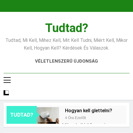
Ugrás
a
tartalomra
Tudtad?
Tudtad, Mi Kell, Mihez Kell, Mit Kell Tudni, Miért Kell, Mikor
Kell, Hogyan Kell? Kérdések És Válaszok.
VÉLETLENSZERŰ ÚJDONSÁG
Hogyan kell glettelni?
TUDTAD?
4 Óra Ezelőtt
Mikor kell büfiztetni a
babát?