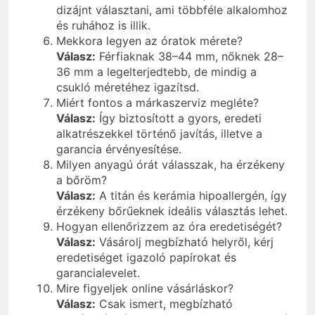
dizájnt választani, ami többféle alkalomhoz
és ruhához is illik.
Mekkora legyen az óratok mérete?
Válasz:
Férfiaknak 38–44 mm, nőknek 28–
36 mm a legelterjedtebb, de mindig a
csukló méretéhez igazítsd.
Miért fontos a márkaszerviz megléte?
Válasz:
Így biztosított a gyors, eredeti
alkatrészekkel történő javítás, illetve a
garancia érvényesítése.
Milyen anyagú órát válasszak, ha érzékeny
a bőröm?
Válasz:
A titán és kerámia hipoallergén, így
érzékeny bőrűeknek ideális választás lehet.
Hogyan ellenőrizzem az óra eredetiségét?
Válasz:
Vásárolj megbízható helyről, kérj
eredetiséget igazoló papírokat és
garancialevelet.
Mire figyeljek online vásárláskor?
Válasz:
Csak ismert, megbízható