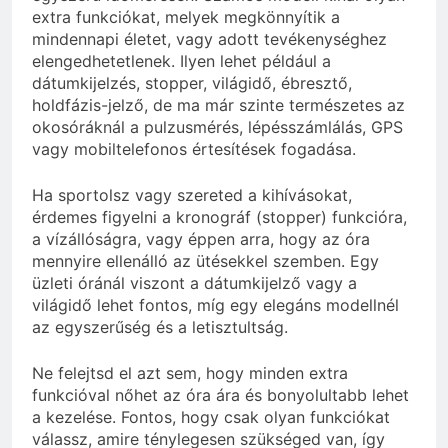
extra funkciókat, melyek megkönnyítik a
mindennapi életet, vagy adott tevékenységhez
elengedhetetlenek. Ilyen lehet például a
dátumkijelzés, stopper, világidő, ébresztő,
holdfázis-jelző, de ma már szinte természetes az
okosóráknál a pulzusmérés, lépésszámlálás, GPS
vagy mobiltelefonos értesítések fogadása.
Ha sportolsz vagy szereted a kihívásokat,
érdemes figyelni a kronográf (stopper) funkcióra,
a vízállóságra, vagy éppen arra, hogy az óra
mennyire ellenálló az ütésekkel szemben. Egy
üzleti óránál viszont a dátumkijelző vagy a
világidő lehet fontos, míg egy elegáns modellnél
az egyszerűség és a letisztultság.
Ne felejtsd el azt sem, hogy minden extra
funkcióval nőhet az óra ára és bonyolultabb lehet
a kezelése. Fontos, hogy csak olyan funkciókat
válassz, amire ténylegesen szükséged van, így