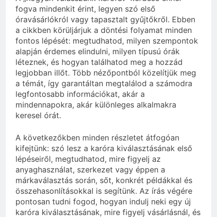
fogva mindenkit érint, legyen szó első
óravásárlókról vagy tapasztalt gyűjtőkről. Ebben
a cikkben körüljárjuk a döntési folyamat minden
fontos lépését: megtudhatod, milyen szempontok
alapján érdemes elindulni, milyen típusú órák
léteznek, és hogyan találhatod meg a hozzád
legjobban illőt. Több nézőpontból közelítjük meg
a témát, így garantáltan megtalálod a számodra
legfontosabb információkat, akár a
mindennapokra, akár különleges alkalmakra
keresel órát.
A következőkben minden részletet átfogóan
kifejtünk: szó lesz a karóra kiválasztásának első
lépéseiről, megtudhatod, mire figyelj az
anyaghasználat, szerkezet vagy éppen a
márkaválasztás során, sőt, konkrét példákkal és
összehasonlításokkal is segítünk. Az írás végére
pontosan tudni fogod, hogyan indulj neki egy új
karóra kiválasztásának, mire figyelj vásárlásnál, és