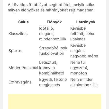
A következő táblázat segít átlátni, melyik stílus
milyen előnyöket és hátrányokat rejt magában:
Stílus
Előnyök
Hátrányok
Időtálló,
Kevésbé
Klasszikus
elegáns,
feltűnő, néha
mindenhez illik
unalmas
Kevésbé
Strapabíró, sok
Sportos
elegáns,
funkcióval bír
nagyobb méret
Letisztult,
Néha túl
Modern/minimal
könnyen
egyszerű,
kombinálható
monoton
Egyedi, feltűnő
Nem minden
Extravagáns
megjelenés
alkalomhoz illik