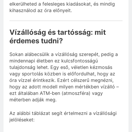
elkerülheted a felesleges kiadásokat, és mindig
kihasználod az óra előnyeit.
Vízállóság és tartósság: mit
érdemes tudni?
Sokan alábecsülik a vízállóság szerepét, pedig a
mindennapi életben ez kulcsfontosságú
tulajdonság lehet. Egy eső, véletlen kézmosás
vagy sportolás közben is előfordulhat, hogy az
óra vízzel érintkezik. Ezért célszerű megnézni,
hogy az adott modell milyen mértékben vízálló –
ezt általában ATM-ben (atmoszféra) vagy
méterben adják meg.
Az alábbi táblázat segít értelmezni a vízállósági
jelöléseket: