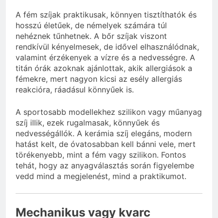
A fém szíjak praktikusak, könnyen tisztíthatók és
hosszú életűek, de némelyek számára túl
nehéznek tűnhetnek. A bőr szíjak viszont
rendkívül kényelmesek, de idővel elhasználódnak,
valamint érzékenyek a vízre és a nedvességre. A
titán órák azoknak ajánlottak, akik allergiások a
fémekre, mert nagyon kicsi az esély allergiás
reakcióra, ráadásul könnyűek is.
A sportosabb modellekhez szilikon vagy műanyag
szíj illik, ezek rugalmasak, könnyűek és
nedvességállók. A kerámia szíj elegáns, modern
hatást kelt, de óvatosabban kell bánni vele, mert
törékenyebb, mint a fém vagy szilikon. Fontos
tehát, hogy az anyagválasztás során figyelembe
vedd mind a megjelenést, mind a praktikumot.
Mechanikus vagy kvarc