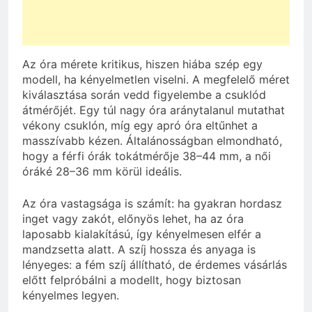
Az óra mérete kritikus, hiszen hiába szép egy
modell, ha kényelmetlen viselni. A megfelelő méret
kiválasztása során vedd figyelembe a csuklód
átmérőjét. Egy túl nagy óra aránytalanul mutathat
vékony csuklón, míg egy apró óra eltűnhet a
masszívabb kézen. Általánosságban elmondható,
hogy a férfi órák tokátmérője 38–44 mm, a női
óráké 28–36 mm körül ideális.
Az óra vastagsága is számít: ha gyakran hordasz
inget vagy zakót, előnyös lehet, ha az óra
laposabb kialakítású, így kényelmesen elfér a
mandzsetta alatt. A szíj hossza és anyaga is
lényeges: a fém szíj állítható, de érdemes vásárlás
előtt felpróbálni a modellt, hogy biztosan
kényelmes legyen.