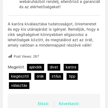
webáruházból rendelj, ellenőrizd a garanciát
és az elérhetőségeket!
A karóra kiválasztása tudatosságot, önismeretet
és egy kis utánajárást is igényel. Reméljük, hogy e
cikk segítségével könnyebben eligazodsz a
lehetőségek között, és megtalálod azt az órát,
amely valóban a mindennapjaid részévé válik!
Post Views:
267
Megjelölt:
ajándék
divat
karóra
kiegészítő
órák
stílus
tipp
választás
Előző:
Következő:
Bejegyzés