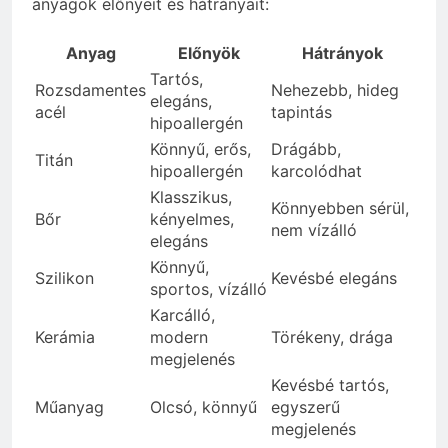
anyagok előnyeit és hátrányait:
Anyag
Előnyök
Hátrányok
Tartós,
Rozsdamentes
Nehezebb, hideg
elegáns,
acél
tapintás
hipoallergén
Könnyű, erős,
Drágább,
Titán
hipoallergén
karcolódhat
Klasszikus,
Könnyebben sérül,
Bőr
kényelmes,
nem vízálló
elegáns
Könnyű,
Szilikon
Kevésbé elegáns
sportos, vízálló
Karcálló,
Kerámia
modern
Törékeny, drága
megjelenés
Kevésbé tartós,
Műanyag
Olcsó, könnyű
egyszerű
megjelenés