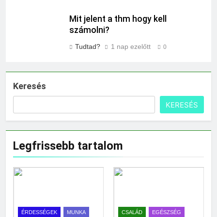
Mit jelent a thm hogy kell
számolni?
Tudtad?
1 nap ezelőtt
0
Keresés
KERESÉS
Legfrissebb tartalom
ÉRDESSÉGEK
MUNKA
CSALÁD
EGÉSZSÉG