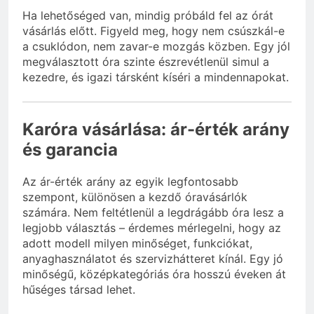
Ha lehetőséged van, mindig próbáld fel az órát
vásárlás előtt. Figyeld meg, hogy nem csúszkál-e
a csuklódon, nem zavar-e mozgás közben. Egy jól
megválasztott óra szinte észrevétlenül simul a
kezedre, és igazi társként kíséri a mindennapokat.
Karóra vásárlása: ár-érték arány
és garancia
Az ár-érték arány az egyik legfontosabb
szempont, különösen a kezdő óravásárlók
számára. Nem feltétlenül a legdrágább óra lesz a
legjobb választás – érdemes mérlegelni, hogy az
adott modell milyen minőséget, funkciókat,
anyaghasználatot és szervizhátteret kínál. Egy jó
minőségű, középkategóriás óra hosszú éveken át
hűséges társad lehet.