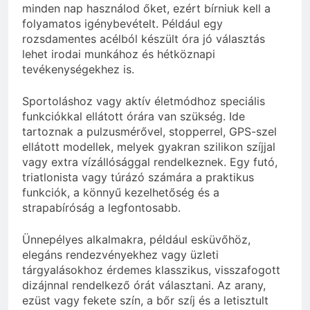
minden nap használod őket, ezért bírniuk kell a
folyamatos igénybevételt. Például egy
rozsdamentes acélból készült óra jó választás
lehet irodai munkához és hétköznapi
tevékenységekhez is.
Sportoláshoz vagy aktív életmódhoz speciális
funkciókkal ellátott órára van szükség. Ide
tartoznak a pulzusmérővel, stopperrel, GPS-szel
ellátott modellek, melyek gyakran szilikon szíjjal
vagy extra vízállósággal rendelkeznek. Egy futó,
triatlonista vagy túrázó számára a praktikus
funkciók, a könnyű kezelhetőség és a
strapabíróság a legfontosabb.
Ünnepélyes alkalmakra, például esküvőhöz,
elegáns rendezvényekhez vagy üzleti
tárgyalásokhoz érdemes klasszikus, visszafogott
dizájnnal rendelkező órát választani. Az arany,
ezüst vagy fekete szín, a bőr szíj és a letisztult