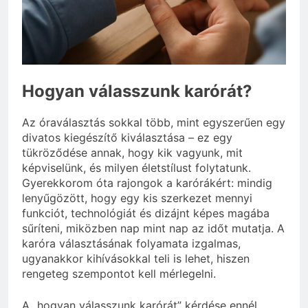
3 Nap Ezelőtt
Hogyan válasszunk karórát?
Az óraválasztás sokkal több, mint egyszerűen egy
divatos kiegészítő kiválasztása – ez egy
tükröződése annak, hogy kik vagyunk, mit
képviselünk, és milyen életstílust folytatunk.
Gyerekkorom óta rajongok a karórákért: mindig
lenyűgözött, hogy egy kis szerkezet mennyi
funkciót, technológiát és dizájnt képes magába
sűríteni, miközben nap mint nap az időt mutatja. A
karóra választásának folyamata izgalmas,
ugyanakkor kihívásokkal teli is lehet, hiszen
rengeteg szempontot kell mérlegelni.
A „hogyan válasszunk karórát” kérdése ennél