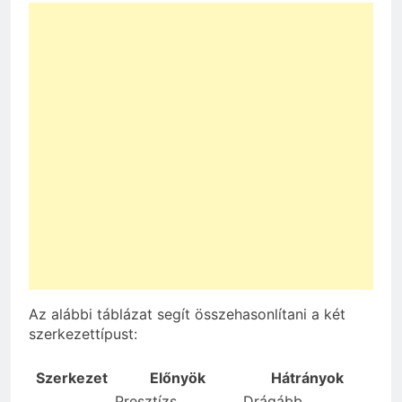
Az alábbi táblázat segít összehasonlítani a két
szerkezettípust:
Szerkezet
Előnyök
Hátrányok
Presztízs,
Drágább,