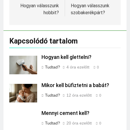
navigáció
Hogyan válasszunk
Hogyan válasszunk
hobbit?
szobakerékpárt?
Kapcsolódó tartalom
Hogyan kell glettelni?
Tudtad?
4 óra ezelőtt
0
Mikor kell büfiztetni a babát?
Tudtad?
12 óra ezelőtt
0
Mennyi cement kell?
Tudtad?
20 óra ezelőtt
0