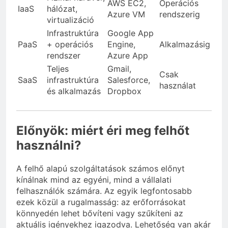
AWS EC2,
Operációs
IaaS
hálózat,
Azure VM
rendszerig
virtualizáció
Infrastruktúra
Google App
PaaS
+ operációs
Engine,
Alkalmazásig
rendszer
Azure App
Teljes
Gmail,
Csak
SaaS
infrastruktúra
Salesforce,
használat
és alkalmazás
Dropbox
Előnyök: miért éri meg felhőt
használni?
A felhő alapú szolgáltatások számos előnyt
kínálnak mind az egyéni, mind a vállalati
felhasználók számára. Az egyik legfontosabb
ezek közül a rugalmasság: az erőforrásokat
könnyedén lehet bővíteni vagy szűkíteni az
aktuális igényekhez igazodva. Lehetőség van akár