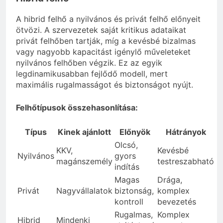
A hibrid felhő a nyilvános és privát felhő előnyeit
ötvözi. A szervezetek saját kritikus adataikat
privát felhőben tartják, míg a kevésbé bizalmas
vagy nagyobb kapacitást igénylő műveleteket
nyilvános felhőben végzik. Ez az egyik
legdinamikusabban fejlődő modell, mert
maximális rugalmasságot és biztonságot nyújt.
Felhőtípusok összehasonlítása:
Típus
Kinek ajánlott
Előnyök
Hátrányok
Olcsó,
KKV,
Kevésbé
Nyilvános
gyors
magánszemély
testreszabható
indítás
Magas
Drága,
Privát
Nagyvállalatok
biztonság,
komplex
kontroll
bevezetés
Rugalmas,
Komplex
Hibrid
Mindenki