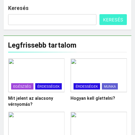
Keresés
KERESÉS
Legfrissebb tartalom
EGÉSZSÉG
ÉRDESSÉGEK
ÉRDESSÉGEK
MUNKA
Mit jelent az alacsony
Hogyan kell glettelni?
vérnyomás?