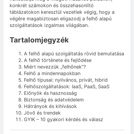
konkrét számokon és összehasonlító
táblázatokon keresztül vezetlek végig, hogy a
végére magabiztosan eligazodj a felhő alapú
szolgáltatások izgalmas világában.
Tartalomjegyzék
A felhő alapú szolgáltatás rövid bemutatása
A felhő története és fejlődése
Miért nevezzük „felhőnek”?
Felhő a mindennapokban
Felhő típusai: nyilvános, privát, hibrid
Felhőszolgáltatások: IaaS, PaaS, SaaS
Előnyök és hasznosság
Biztonság és adatvédelem
Hátrányok és kihívások
Jövő és trendek
GYIK – 10 gyakori kérdés és válasz