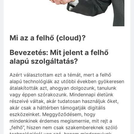
3 Nap Ezelőtt
Mi az a felhő (cloud)?
Bevezetés: Mit jelent a felhő
alapú szolgáltatás?
Azért választottam ezt a témát, mert a felhő
alapú technológiák az utóbbi években gyökeresen
átalakították azt, ahogyan dolgozunk, tanulunk
vagy éppen szórakozunk. Mindennapi életünk
részeivé váltak, akár tudatosan használjuk őket,
akár csak a háttérben támogatják digitális
eszközeinket. Meggyőződésem, hogy
mindenkinek érdemes megismernie, mit rejt a
„felhő”, hiszen nem csak szakembereknek szóló
technológiáról van szó, hanem mindannyiunk