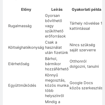
Előny
Leírás
Gyakorlati példa
Gyorsan
bővíthető
Tárhely növelése 1
Rugalmasság
vagy
kattintással
szűkíthető
erőforrások
Csak a
Nincs szükség
Költséghatékonyság
használat
saját szerverre
után fizetünk
Bárhol,
Otthonról
Elérhetőség
bármikor
dolgozni, tanulni
hozzáférhető
Könnyű
megosztás,
Google Docs
Együttműködés
közös munka
közös szerkesztés
több
helyszínről
Mindig a