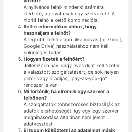
között?
A nyilvános felhő mindenki számára
elérhető, a privát csak egy szervezeté. A
hibrid felhő a kettő kombinációja.
Kell-e informatikus ahhoz, hogy
használjam a felhőt?
A legtöbb felhő alapú alkalmazás (pl. Gmail,
Google Drive) használatához nem kell
különleges tudás.
Hogyan fizetek a felhőért?
Jellemzően havi vagy éves díjat kell fizetni
a választott szolgáltatásért, de sok helyen
perc- vagy óradíjas, „pay-as-you-go”
rendszer is van.
Mi történik, ha elromlik egy szerver a
felhőben?
A szolgáltatók többszörösen biztosítják az
adatok elérhetőségét, így egy-egy szerver
meghibásodása általában nem jelent
adatvesztést.
El tudom költöztetni az adataimat másik