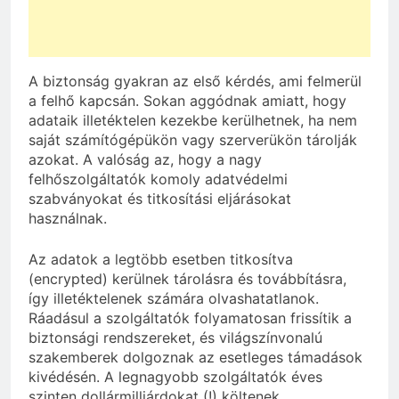
A biztonság gyakran az első kérdés, ami felmerül
a felhő kapcsán. Sokan aggódnak amiatt, hogy
adataik illetéktelen kezekbe kerülhetnek, ha nem
saját számítógépükön vagy szerverükön tárolják
azokat. A valóság az, hogy a nagy
felhőszolgáltatók komoly adatvédelmi
szabványokat és titkosítási eljárásokat
használnak.
Az adatok a legtöbb esetben titkosítva
(encrypted) kerülnek tárolásra és továbbításra,
így illetéktelenek számára olvashatatlanok.
Ráadásul a szolgáltatók folyamatosan frissítik a
biztonsági rendszereket, és világszínvonalú
szakemberek dolgoznak az esetleges támadások
kivédésén. A legnagyobb szolgáltatók éves
szinten dollármilliárdokat (!) költenek