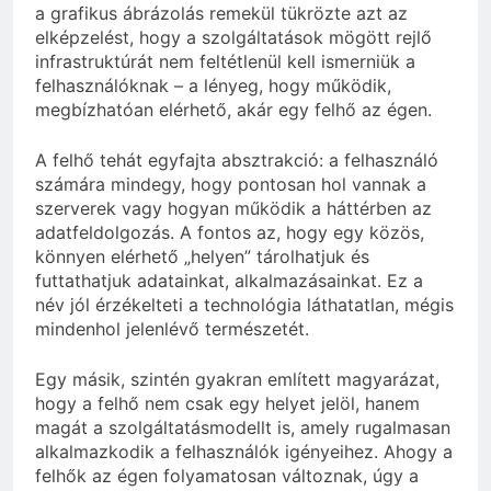
a grafikus ábrázolás remekül tükrözte azt az
elképzelést, hogy a szolgáltatások mögött rejlő
infrastruktúrát nem feltétlenül kell ismerniük a
felhasználóknak – a lényeg, hogy működik,
megbízhatóan elérhető, akár egy felhő az égen.
A felhő tehát egyfajta absztrakció: a felhasználó
számára mindegy, hogy pontosan hol vannak a
szerverek vagy hogyan működik a háttérben az
adatfeldolgozás. A fontos az, hogy egy közös,
könnyen elérhető „helyen” tárolhatjuk és
futtathatjuk adatainkat, alkalmazásainkat. Ez a
név jól érzékelteti a technológia láthatatlan, mégis
mindenhol jelenlévő természetét.
Egy másik, szintén gyakran említett magyarázat,
hogy a felhő nem csak egy helyet jelöl, hanem
magát a szolgáltatásmodellt is, amely rugalmasan
alkalmazkodik a felhasználók igényeihez. Ahogy a
felhők az égen folyamatosan változnak, úgy a