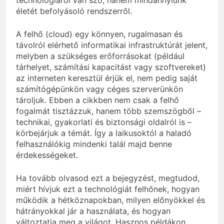
életét befolyásoló rendszerről.
A felhő (cloud) egy könnyen, rugalmasan és
távolról elérhető informatikai infrastruktúrát jelent,
melyben a szükséges erőforrásokat (például
tárhelyet, számítási kapacitást vagy szoftvereket)
az interneten keresztül érjük el, nem pedig saját
számítógépünkön vagy céges szerverünkön
tároljuk. Ebben a cikkben nem csak a felhő
fogalmát tisztázzuk, hanem több szemszögből –
technikai, gyakorlati és biztonsági oldalról is –
körbejárjuk a témát. Így a laikusoktól a haladó
felhasználókig mindenki talál majd benne
érdekességeket.
Ha tovább olvasod ezt a bejegyzést, megtudod,
miért hívjuk ezt a technológiát felhőnek, hogyan
működik a hétköznapokban, milyen előnyökkel és
hátrányokkal jár a használata, és hogyan
változtatja meg a világot. Hasznos példákon,