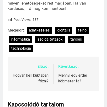
milyen lehetőségeket rejt magában. Ha van
kérdésed, írd meg kommentben!
Post Views:
137
Megjelölt:
adatkezelés
digitális
felhő
informatika
szolgáltatások
tárolás
technológia
Előző:
Következő:
Bejegyzés
navigáció
Hogyan kell kuktában
Mennyi egy erdei
főzni?
köbméter fa?
Kapcsolódó tartalom