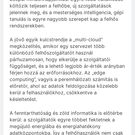
költözik teljesen a felhőbe, új szolgáltatások
jelennek meg, és a mesterséges intelligencia, gépi
tanulás is egyre nagyobb szerepet kap a felhős
rendszerekben.
A jövő egyik kulcstrendje a „multi-cloud”
megközelítés, amikor egy szervezet több
különböző felhőszolgáltatót használ
párhuzamosan, hogy elkerülje a szolgáltatói
függőséget, és a lehető legjobb ár-érték arányban
férjen hozzá az erőforrásokhoz. Az „edge
computing”, vagyis a peremhálózati számítás is
előretör, ahol az adatok feldolgozása közelebb
kerül a felhasználókhoz, csökkentve a
késleltetést.
A fenntarthatóság és zöld informatika is előtérbe
kerül: a szolgáltatók egyre többet fektetnek a
megújuló energiába és energiahatékony
adatközpontokba. Így a felhőhasználók nem csak