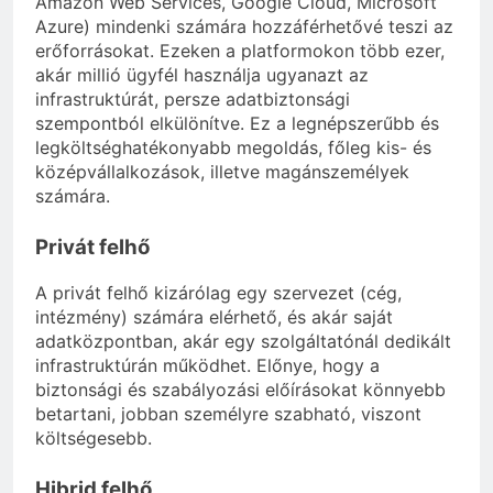
Amazon Web Services, Google Cloud, Microsoft
Azure) mindenki számára hozzáférhetővé teszi az
erőforrásokat. Ezeken a platformokon több ezer,
akár millió ügyfél használja ugyanazt az
infrastruktúrát, persze adatbiztonsági
szempontból elkülönítve. Ez a legnépszerűbb és
legköltséghatékonyabb megoldás, főleg kis- és
középvállalkozások, illetve magánszemélyek
számára.
Privát felhő
A privát felhő kizárólag egy szervezet (cég,
intézmény) számára elérhető, és akár saját
adatközpontban, akár egy szolgáltatónál dedikált
infrastruktúrán működhet. Előnye, hogy a
biztonsági és szabályozási előírásokat könnyebb
betartani, jobban személyre szabható, viszont
költségesebb.
Hibrid felhő