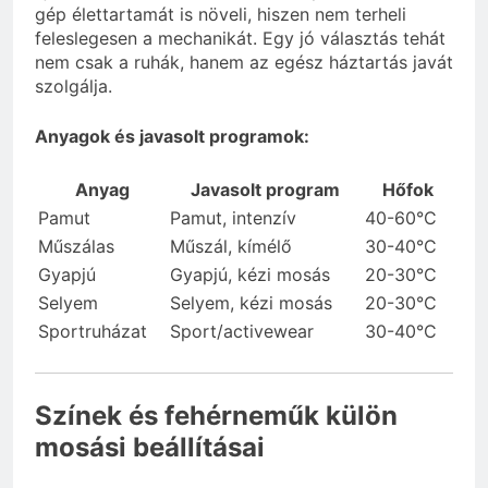
gép élettartamát is növeli, hiszen nem terheli
feleslegesen a mechanikát. Egy jó választás tehát
nem csak a ruhák, hanem az egész háztartás javát
szolgálja.
Anyagok és javasolt programok:
Anyag
Javasolt program
Hőfok
Pamut
Pamut, intenzív
40-60°C
Műszálas
Műszál, kímélő
30-40°C
Gyapjú
Gyapjú, kézi mosás
20-30°C
Selyem
Selyem, kézi mosás
20-30°C
Sportruházat
Sport/activewear
30-40°C
Színek és fehérneműk külön
mosási beállításai