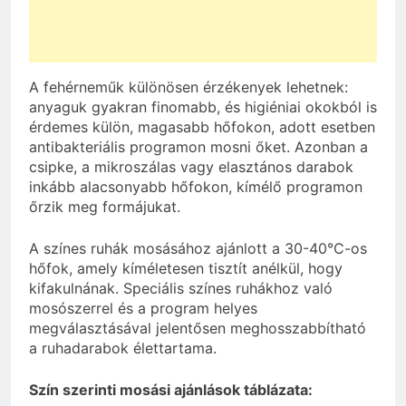
A fehérneműk különösen érzékenyek lehetnek:
anyaguk gyakran finomabb, és higiéniai okokból is
érdemes külön, magasabb hőfokon, adott esetben
antibakteriális programon mosni őket. Azonban a
csipke, a mikroszálas vagy elasztános darabok
inkább alacsonyabb hőfokon, kímélő programon
őrzik meg formájukat.
A színes ruhák mosásához ajánlott a 30-40°C-os
hőfok, amely kíméletesen tisztít anélkül, hogy
kifakulnának. Speciális színes ruhákhoz való
mosószerrel és a program helyes
megválasztásával jelentősen meghosszabbítható
a ruhadarabok élettartama.
Szín szerinti mosási ajánlások táblázata: