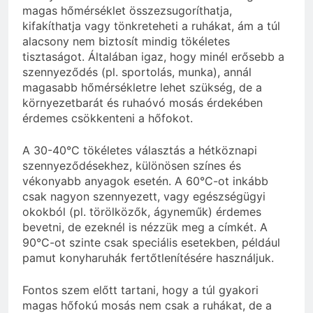
magas hőmérséklet összezsugoríthatja,
kifakíthatja vagy tönkreteheti a ruhákat, ám a túl
alacsony nem biztosít mindig tökéletes
tisztaságot. Általában igaz, hogy minél erősebb a
szennyeződés (pl. sportolás, munka), annál
magasabb hőmérsékletre lehet szükség, de a
környezetbarát és ruhaóvó mosás érdekében
érdemes csökkenteni a hőfokot.
A 30-40°C tökéletes választás a hétköznapi
szennyeződésekhez, különösen színes és
vékonyabb anyagok esetén. A 60°C-ot inkább
csak nagyon szennyezett, vagy egészségügyi
okokból (pl. törölközők, ágyneműk) érdemes
bevetni, de ezeknél is nézzük meg a címkét. A
90°C-ot szinte csak speciális esetekben, például
pamut konyharuhák fertőtlenítésére használjuk.
Fontos szem előtt tartani, hogy a túl gyakori
magas hőfokú mosás nem csak a ruhákat, de a