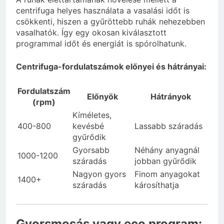
centrifuga helyes használata a vasalási időt is
csökkenti, hiszen a gyűröttebb ruhák nehezebben
vasalhatók. Így egy okosan kiválasztott
programmal időt és energiát is spórolhatunk.
Centrifuga-fordulatszámok előnyei és hátrányai:
Fordulatszám
Előnyök
Hátrányok
(rpm)
Kíméletes,
400-800
kevésbé
Lassabb száradás
gyűrődik
Gyorsabb
Néhány anyagnál
1000-1200
száradás
jobban gyűrődik
Nagyon gyors
Finom anyagokat
1400+
száradás
károsíthatja
Gyorsmosás vagy eco program: