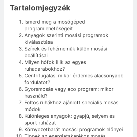
Tartalomjegyzék
Ismerd meg a mosógéped
programlehetőségeit
Anyagok szerinti mosási programok
kiválasztása
Színek és fehérneműk külön mosási
beállításai
Milyen hőfok illik az egyes
ruhadarabokhoz?
Centrifugálás: mikor érdemes alacsonyabb
fordulatot?
Gyorsmosás vagy eco program: mikor
használd?
Foltos ruhákhoz ajánlott speciális mosási
módok
Különleges anyagok: gyapjú, selyem és
sport ruházat
Környezetbarát mosási programok előnyei
Tippek az energiatakarékos mosás