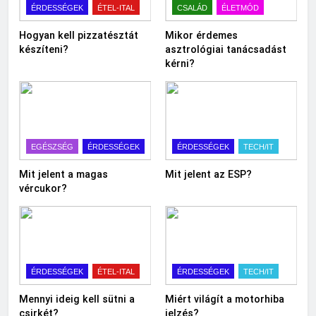
ÉRDESSÉGEK
ÉTEL-ITAL
CSALÁD
ÉLETMÓD
Hogyan kell pizzatésztát
Mikor érdemes
készíteni?
asztrológiai tanácsadást
kérni?
EGÉSZSÉG
ÉRDESSÉGEK
ÉRDESSÉGEK
TECH/IT
Mit jelent a magas
Mit jelent az ESP?
vércukor?
ÉRDESSÉGEK
ÉTEL-ITAL
ÉRDESSÉGEK
TECH/IT
Mennyi ideig kell sütni a
Miért világít a motorhiba
csirkét?
jelzés?