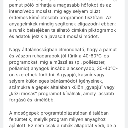
pamut póló bírhatja a magasabb hőfokot és az
intenzívebb mosást, míg egy selyem blúzt
érdemes kíméletesebb programon tisztítani. Az
anyagcímkék mindig segítenek eligazodni ebben:
a ruhák belsejében található címkén piktogramok
és adatok jelzik a javasolt mosási módot.
Nagy általánosságban elmondható, hogy a pamut
és vászon ruhadarabok jól tűrik a 40-60°C-os
programokat, míg a műszálas (pl. poliészter,
poliamid) anyagok inkább alacsonyabb, 30-40°C-
on szeretnek fürödni. A gyapjú, kasmír vagy
selyem különleges bánásmódot igényelnek,
számukra a gépek általában külön „gyapjú” vagy
„kézi mosás” programot kínálnak, amely lassabb
forgású és kímélőbb.
A mosógépek programtáblázatában általában
feltüntetik, melyik program milyen anyaghoz
ajánlott. Ez nem csak a ruhák állapotát védi, de a