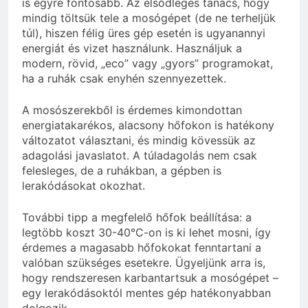
is egyre fontosabb. Az elsődleges tanács, hogy
mindig töltsük tele a mosógépet (de ne terheljük
túl), hiszen félig üres gép esetén is ugyanannyi
energiát és vizet használunk. Használjuk a
modern, rövid, „eco” vagy „gyors” programokat,
ha a ruhák csak enyhén szennyezettek.
A mosószerekből is érdemes kimondottan
energiatakarékos, alacsony hőfokon is hatékony
változatot választani, és mindig kövessük az
adagolási javaslatot. A túladagolás nem csak
felesleges, de a ruhákban, a gépben is
lerakódásokat okozhat.
További tipp a megfelelő hőfok beállítása: a
legtöbb koszt 30-40°C-on is ki lehet mosni, így
érdemes a magasabb hőfokokat fenntartani a
valóban szükséges esetekre. Ügyeljünk arra is,
hogy rendszeresen karbantartsuk a mosógépet –
egy lerakódásoktól mentes gép hatékonyabban
dolgozik.