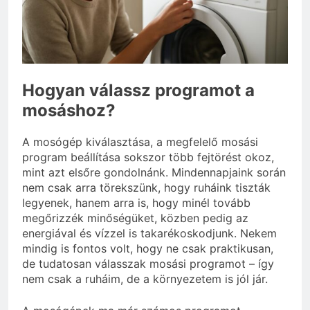
3 Nap Ezelőtt
Mennyi cement kell?
3 Nap Ezelőtt
Hogyan válassz programot a
mosáshoz?
A mosógép kiválasztása, a megfelelő mosási
program beállítása sokszor több fejtörést okoz,
mint azt elsőre gondolnánk. Mindennapjaink során
nem csak arra törekszünk, hogy ruháink tiszták
legyenek, hanem arra is, hogy minél tovább
megőrizzék minőségüket, közben pedig az
energiával és vízzel is takarékoskodjunk. Nekem
mindig is fontos volt, hogy ne csak praktikusan,
de tudatosan válasszak mosási programot – így
nem csak a ruháim, de a környezetem is jól jár.