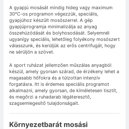
A gyapjú mosását mindig hideg vagy maximum
30°C-os programon végezzük, speciális,
gyapjúhoz készült mosószerrel. A gép
gyapjúprogramja minimalizálja az anyag
összehúzódását és bolyhosodását. Selyemnél
ugyanígy speciális, lehetőleg folyékony mosószert
válasszunk, és kerüljük az erős centrifugát, hogy
ne sérüljön a szövet.
A sport ruházat jellemzően műszálas anyagból
készül, amely gyorsan szárad, de érzékeny lehet a
magasabb hőfokra és a túlzottan intenzív
forgatásra. Itt is érdemes speciális programot
alkalmazni, amely gyorsan, de kíméletesen tisztít,
és megőrzi a ruhadarab légáteresztő,
szagsemlegesítő tulajdonságait.
Környezetbarát mosási