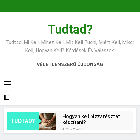
Ugrás
a
tartalomra
Tudtad?
Tudtad, Mi Kell, Mihez Kell, Mit Kell Tudni, Miért Kell, Mikor
Kell, Hogyan Kell? Kérdések És Válaszok.
VÉLETLENSZERŰ ÚJDONSÁG
Hogyan kell pizzatésztát
TUDTAD?
készíteni?
6 Óra Ezelőtt
Mikor érdemes asztrológiai