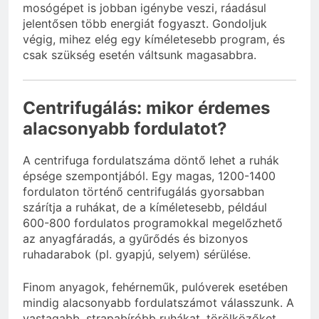
mosógépet is jobban igénybe veszi, ráadásul
jelentősen több energiát fogyaszt. Gondoljuk
végig, mihez elég egy kíméletesebb program, és
csak szükség esetén váltsunk magasabbra.
Centrifugálás: mikor érdemes
alacsonyabb fordulatot?
A centrifuga fordulatszáma döntő lehet a ruhák
épsége szempontjából. Egy magas, 1200-1400
fordulaton történő centrifugálás gyorsabban
szárítja a ruhákat, de a kíméletesebb, például
600-800 fordulatos programokkal megelőzhető
az anyagfáradás, a gyűrődés és bizonyos
ruhadarabok (pl. gyapjú, selyem) sérülése.
Finom anyagok, fehérneműk, pulóverek esetében
mindig alacsonyabb fordulatszámot válasszunk. A
vastagabb, strapabíróbb ruhákat, törölközőket