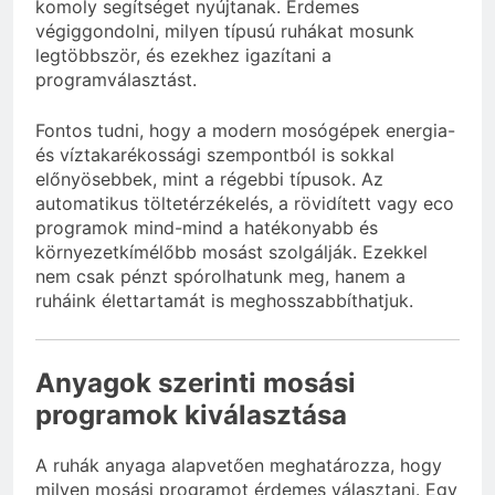
komoly segítséget nyújtanak. Érdemes
végiggondolni, milyen típusú ruhákat mosunk
legtöbbször, és ezekhez igazítani a
programválasztást.
Fontos tudni, hogy a modern mosógépek energia-
és víztakarékossági szempontból is sokkal
előnyösebbek, mint a régebbi típusok. Az
automatikus töltetérzékelés, a rövidített vagy eco
programok mind-mind a hatékonyabb és
környezetkímélőbb mosást szolgálják. Ezekkel
nem csak pénzt spórolhatunk meg, hanem a
ruháink élettartamát is meghosszabbíthatjuk.
Anyagok szerinti mosási
programok kiválasztása
A ruhák anyaga alapvetően meghatározza, hogy
milyen mosási programot érdemes választani. Egy