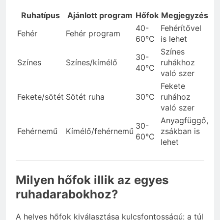
Ruhatípus
Ajánlott program
Hőfok
Megjegyzés
40-
Fehérítővel
Fehér
Fehér program
60°C
is lehet
Színes
30-
Színes
Színes/kímélő
ruhákhoz
40°C
való szer
Fekete
Fekete/sötét
Sötét ruha
30°C
ruhához
való szer
Anyagfüggő,
30-
Fehérnemű
Kímélő/fehérnemű
zsákban is
60°C
lehet
Milyen hőfok illik az egyes
ruhadarabokhoz?
A helyes hőfok kiválasztása kulcsfontosságú: a túl