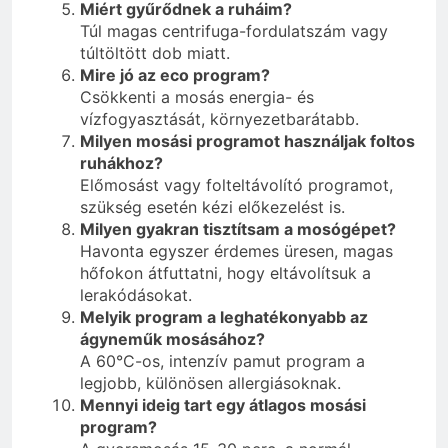
Miért gyűrődnek a ruháim?
Túl magas centrifuga-fordulatszám vagy
túltöltött dob miatt.
Mire jó az eco program?
Csökkenti a mosás energia- és
vízfogyasztását, környezetbarátabb.
Milyen mosási programot használjak foltos
ruhákhoz?
Előmosást vagy folteltávolító programot,
szükség esetén kézi előkezelést is.
Milyen gyakran tisztítsam a mosógépet?
Havonta egyszer érdemes üresen, magas
hőfokon átfuttatni, hogy eltávolítsuk a
lerakódásokat.
Melyik program a leghatékonyabb az
ágyneműk mosásához?
A 60°C-os, intenzív pamut program a
legjobb, különösen allergiásoknak.
Mennyi ideig tart egy átlagos mosási
program?