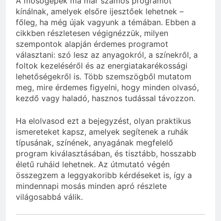
A mosógépek ma már számos programot
kínálnak, amelyek elsőre ijesztőek lehetnek –
főleg, ha még újak vagyunk a témában. Ebben a
cikkben részletesen végignézzük, milyen
szempontok alapján érdemes programot
választani: szó lesz az anyagokról, a színekről, a
foltok kezeléséről és az energiatakarékossági
lehetőségekről is. Több szemszögből mutatom
meg, mire érdemes figyelni, hogy minden olvasó,
kezdő vagy haladó, hasznos tudással távozzon.
Ha elolvasod ezt a bejegyzést, olyan praktikus
ismereteket kapsz, amelyek segítenek a ruhák
típusának, színének, anyagának megfelelő
program kiválasztásában, és tisztább, hosszabb
életű ruháid lehetnek. Az útmutató végén
összegzem a leggyakoribb kérdéseket is, így a
mindennapi mosás minden apró részlete
világosabbá válik.