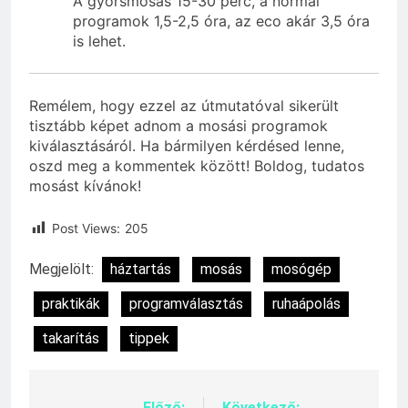
A gyorsmosás 15-30 perc, a normál
programok 1,5-2,5 óra, az eco akár 3,5 óra
is lehet.
Remélem, hogy ezzel az útmutatóval sikerült
tisztább képet adnom a mosási programok
kiválasztásáról. Ha bármilyen kérdésed lenne,
oszd meg a kommentek között! Boldog, tudatos
mosást kívánok!
Post Views:
205
Megjelölt:
háztartás
mosás
mosógép
praktikák
programválasztás
ruhaápolás
takarítás
tippek
Előző:
Következő: