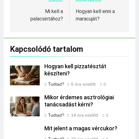
Bejegyzés
navigáció
Mi kell a
Hogyan kell enni a
palacsintához?
maracuját?
Kapcsolódó tartalom
Hogyan kell pizzatésztát
készíteni?
Tudtad?
6 óra ezelőtt
0
Mikor érdemes asztrológiai
tanácsadást kérni?
Tudtad?
14 óra ezelőtt
0
Mit jelent a magas vércukor?
Tudtad?
22 óra ezelőtt