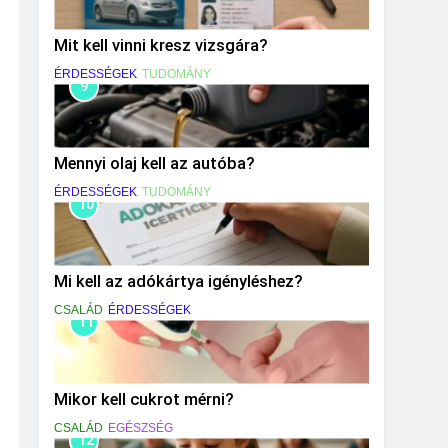
Mit kell vinni kresz vizsgára?
ÉRDESSÉGEK
TUDOMÁNY
9
Mennyi olaj kell az autóba?
ÉRDESSÉGEK
TUDOMÁNY
10
Mi kell az adókártya igényléshez?
CSALÁD
ÉRDESSÉGEK
11
Mikor kell cukrot mérni?
CSALÁD
EGÉSZSÉG
12