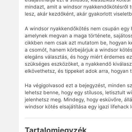
mindazt, amit a windsor nyakkendőkötésről 
lesz, akár kezdőként, akár gyakorlott viseletb
A windsor nyakkendőkötés nem csupán egy h
amelynek megvan a maga története, sajátoss
cikkben nem csak azt mutatom be, hogyan ke
a csomót, hanem körbejárjuk a windsor kötés
elegáns választás, és hogy miért érdemes ez
szükséges eszközöket, a nyakkendő kiválaszt
elkövethetsz, és tippeket adok arra, hogyan
Ha végigolvasod ezt a bejegyzést, minden szü
lehetsz benne, hogy egy stílusos, letisztult
jelenhetsz meg. Mindegy, hogy esküvőre, állá
windsor kötés elsajátítása egy igazi lifehack 
Tartalomjegyzék