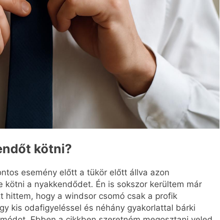
endőt kötni?
ntos esemény előtt a tükör előtt állva azon
e kötni a nyakkendődet. Én is sokszor kerültem már
zt hittem, hogy a windsor csomó csak a profik
y kis odafigyeléssel és néhány gyakorlattal bárki
tési módot. Ebben a cikkben szeretném megosztani veled