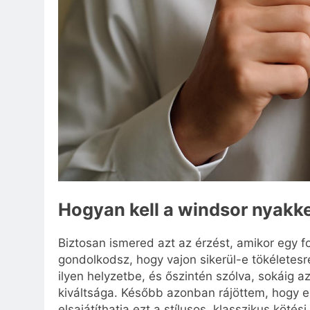
Hogyan kell a windsor nyakk
Biztosan ismered azt az érzést, amikor egy fo
gondolkodsz, hogy vajon sikerül-e tökéletesr
ilyen helyzetbe, és őszintén szólva, sokáig a
kiváltsága. Később azonban rájöttem, hogy eg
elsajátíthatja ezt a stílusos, klasszikus kö