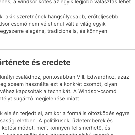
nés, a windsor kötés az egyik legjobb választás lehet.
ák, akik szeretnének hangsúlyosabb, erőteljesebb
sor csomó nem véletlenül vált a világ egyik
egyszerre elegáns, tradicionális, és könnyen
rténete és eredete
irályi családhoz, pontosabban VIII. Edwardhoz, azaz
eg sosem használta ezt a konkrét csomót, olyan
evéhez kapcsolták a technikát. A Windsor-csomó
intélyt sugárzó megjelenése miatt.
lején terjedt el, amikor a formális öltözködés egyre
rsasági életben. A politikusok, üzletemberek és
 a kötési módot, mert könnyen felismerhető, és