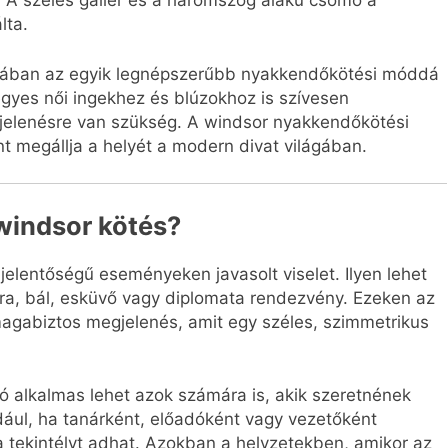
. A széles gallér és a háromszög alakú csomó a
lta.
ágában az egyik legnépszerűbb nyakkendőkötési móddá
egyes női ingekhez és blúzokhoz is szívesen
gjelenésre van szükség. A windsor nyakkendőkötési
nt megállja a helyét a modern divat világában.
 windsor kötés?
jelentőségű eseményeken javasolt viselet. Ilyen lehet
sora, bál, esküvő vagy diplomata rendezvény. Ezeken az
magabiztos megjelenés, amit egy széles, szimmetrikus
 alkalmas lehet azok számára is, akik szeretnének
dául, ha tanárként, előadóként vagy vezetőként
a tekintélyt adhat. Azokban a helyzetekben, amikor az