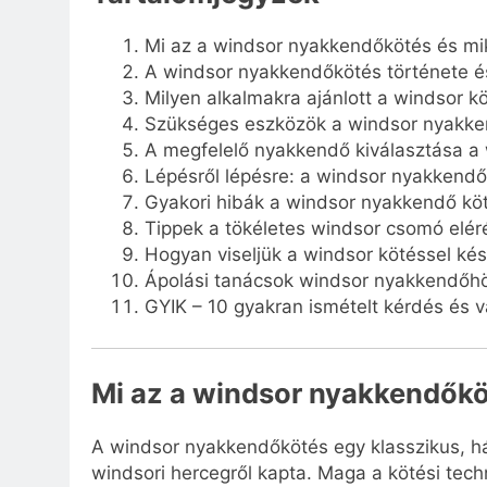
Mi az a windsor nyakkendőkötés és mi
A windsor nyakkendőkötés története é
Milyen alkalmakra ajánlott a windsor k
Szükséges eszközök a windsor nyakk
A megfelelő nyakkendő kiválasztása a
Lépésről lépésre: a windsor nyakkend
Gyakori hibák a windsor nyakkendő kö
Tippek a tökéletes windsor csomó elé
Hogyan viseljük a windsor kötéssel ké
Ápolási tanácsok windsor nyakkendőhö
GYIK – 10 gyakran ismételt kérdés és v
Mi az a windsor nyakkendőkö
A windsor nyakkendőkötés egy klasszikus, h
windsori hercegről kapta. Maga a kötési tec