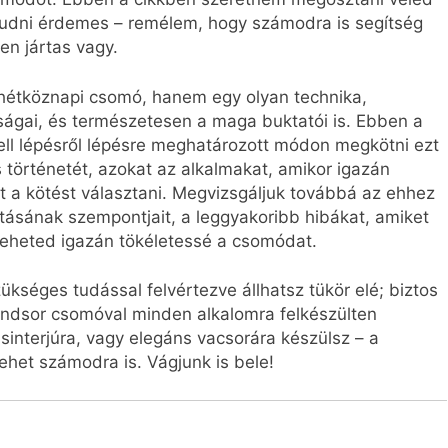
tudni érdemes – remélem, hogy számodra is segítség
en jártas vagy.
étköznapi csomó, hanem egy olyan technika,
ágai, és természetesen a maga buktatói is. Ebben a
ll lépésről lépésre meghatározott módon megkötni ezt
 történetét, azokat az alkalmakat, amikor igazán
t a kötést választani. Megvizsgáljuk továbbá az ehhez
ásának szempontjait, a leggyakoribb hibákat, amiket
 teheted igazán tökéletessé a csomódat.
kséges tudással felvértezve állhatsz tükör elé; biztos
 windsor csomóval minden alkalomra felkészülten
sinterjúra, vagy elegáns vacsorára készülsz – a
lehet számodra is. Vágjunk is bele!