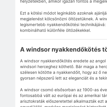
helyzetekben, amikor igazán fontos a megjele
Ezt a kötési módot leginkább azoknak ajánlj
megjelenést kölcsönözni öltözetüknek. A wind
legismertebb nyakkendőkötési technikájává: 
kombinálható különféle öltözékekkel.
A windsor nyakkendőkötés tö
A windsor nyakkendőkötés eredete az angol k
windsori herceghez köthető. Bár maga a herc
szélesen kötötte a nyakkendőit, hogy az ő n
gyorsan népszerű lett az eleganciát és a tek
A windsor csomó elsősorban az 1900-as évek e
fontosabbá vált az európai és az amerikai tá
arisztokraták előszeretettel alkalmazták ezt