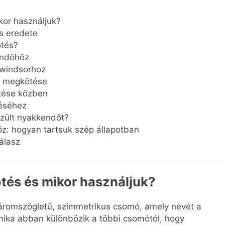
kor használjuk?
s eredete
ötés?
endőhöz
 windsorhoz
ő megkötése
tése közben
réséhez
szült nyakkendőt?
z: hogyan tartsuk szép állapotban
álasz
tés és mikor használjuk?
áromszögletű, szimmetrikus csomó, amely nevét a
hnika abban különbözik a többi csomótól, hogy