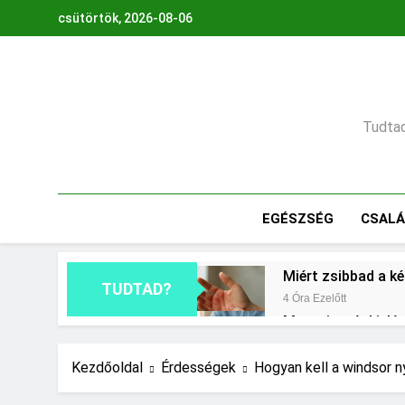
Ugrás
csütörtök, 2026-08-06
a
tartalomra
Tudtad,
EGÉSZSÉG
CSAL
Miért zsibbad a k
TUDTAD?
4 Óra Ezelőtt
Mennyi a végkielé
1 Nap Ezelőtt
Mit jelent a maga
Kezdőoldal
Érdességek
Hogyan kell a windsor 
2 Nap Ezelőtt