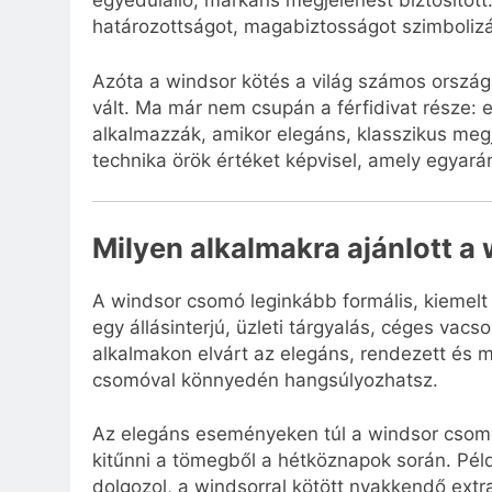
egyedülálló, markáns megjelenést biztosított
határozottságot, magabiztosságot szimbolizá
Azóta a windsor kötés a világ számos orsz
vált. Ma már nem csupán a férfidivat része: 
alkalmazzák, amikor elegáns, klasszikus me
technika örök értéket képvisel, amely egyará
Milyen alkalmakra ajánlott a
A windsor csomó leginkább formális, kiemelt 
egy állásinterjú, üzleti tárgyalás, céges vac
alkalmakon elvárt az elegáns, rendezett és 
csomóval könnyedén hangsúlyozhatsz.
Az elegáns eseményeken túl a windsor csomó
kitűnni a tömegből a hétköznapok során. Pél
dolgozol, a windsorral kötött nyakkendő extr