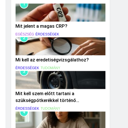
1
Mit jelent a magas CRP?
EGÉSZSÉG
ÉRDESSÉGEK
2
Mi kell az eredetiségvizsgálathoz?
ÉRDESSÉGEK
TUDOMÁNY
3
Mit kell szem előtt tartani a
szükségpótkerékkel történő
közlekedéskor?
ÉRDESSÉGEK
TUDOMÁNY
4