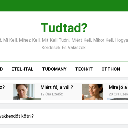
Tudtad?
 Mi Kell, Mihez Kell, Mit Kell Tudni, Miért Kell, Mikor Kell, Hogy
Kérdések És Válaszok.
ÁD
ÉTEL-ITAL
TUDOMÁNY
TECH/IT
OTTHON
éz?
Miért fáj a váll?
Mire jó a
12 Óra Ezelőtt
20 Óra Ezelő
gítés?
Mit jelent a magas CRP?
2 Nap Ezelőtt
s vérnyomás?
Milyen fűtést érdemes választ
nyakkendőt kötni?
3 Nap Ezelőtt