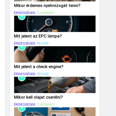
Mikor érdemes nyelvvizsgát tenni?
ÉRDESSÉGEK
TUDOMÁNY
5
Mit jelent az EPC lámpa?
ÉRDESSÉGEK
TECH/IT
6
Mit jelent a check engine?
ÉRDESSÉGEK
TECH/IT
7
Mikor kell olajat cserélni?
ÉRDESSÉGEK
TUDOMÁNY
8