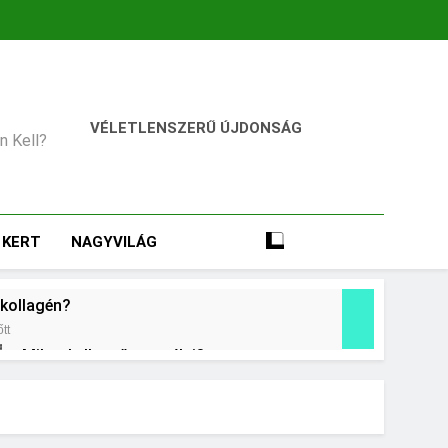
VÉLETLENSZERŰ ÚJDONSÁG
an Kell?
KERT
NAGYVILÁG
 kollagén?
tt
Mikor kell tetőt cserélni?
2 Nap Ezelőtt
ani?
Mennyi a táppénz?
3 Nap Ezelőtt