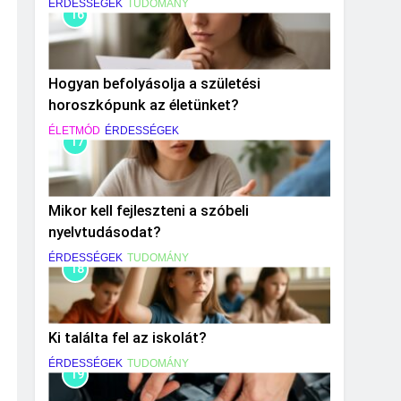
ÉRDESSÉGEK
TUDOMÁNY
16
Hogyan befolyásolja a születési
horoszkópunk az életünket?
ÉLETMÓD
ÉRDESSÉGEK
17
Mikor kell fejleszteni a szóbeli
nyelvtudásodat?
ÉRDESSÉGEK
TUDOMÁNY
18
Ki találta fel az iskolát?
ÉRDESSÉGEK
TUDOMÁNY
19