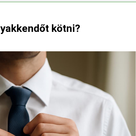
ségvizsgálathoz?
nyakkendőt kötni?