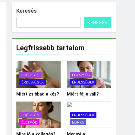
Keresés
KERESÉS
Legfrissebb tartalom
EGÉSZSÉG
EGÉSZSÉG
ÉRDESSÉGEK
ÉRDESSÉGEK
Miért zsibbad a kéz?
Miért fáj a váll?
EGÉSZSÉG
ÉRDESSÉGEK
ÉLETMÓD
MUNKA
Mire jó a kollagén?
Mennyi a