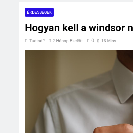
Mi kell az eredeti
3 Nap Ezelőtt
ÉRDESSÉGEK
Hogyan kell a windsor 
0
Tudtad?
2 Hónap Ezelőtt
16 Mins