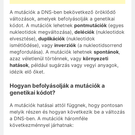
A mutációk a DNS-ben bekövetkező öröklődő
változások, amelyek befolyásolják a genetikai
kódot. A mutációk lehetnek
pontmutációk
(egyes
nukleotidok megváltozása),
deléciók
(nukleotidok
elvesztése),
duplikációk
(nukleotidok
ismétlődése), vagy
inverziók
(a nukleotidsorrend
megfordulása). A mutációk lehetnek
spontánok
,
azaz véletlenül történnek, vagy
környezeti
hatások
, például sugárzás vagy vegyi anyagok,
idézik elő őket.
Hogyan befolyásolják a mutációk a
genetikai kódot?
A mutációk hatásai attól függnek, hogy pontosan
melyik részen és hogyan következik be a változás
a DNS-ben. A mutációk háromféle
következménnyel járhatnak: