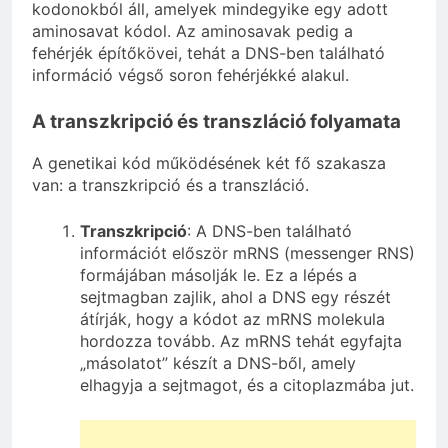
kodonokból áll, amelyek mindegyike egy adott
aminosavat kódol. Az aminosavak pedig a
fehérjék építőkövei, tehát a DNS-ben található
információ végső soron fehérjékké alakul.
A transzkripció és transzláció folyamata
A genetikai kód működésének két fő szakasza
van: a transzkripció és a transzláció.
Transzkripció
: A DNS-ben található
információt először mRNS (messenger RNS)
formájában másolják le. Ez a lépés a
sejtmagban zajlik, ahol a DNS egy részét
átírják, hogy a kódot az mRNS molekula
hordozza tovább. Az mRNS tehát egyfajta
„másolatot” készít a DNS-ből, amely
elhagyja a sejtmagot, és a citoplazmába jut.