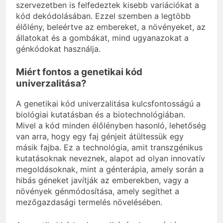
szervezetben is felfedeztek kisebb variációkat a
kód dekódolásában. Ezzel szemben a legtöbb
élőlény, beleértve az embereket, a növényeket, az
állatokat és a gombákat, mind ugyanazokat a
génkódokat használja.
Miért fontos a genetikai kód
univerzalitása?
A genetikai kód univerzalitása kulcsfontosságú a
biológiai kutatásban és a biotechnológiában.
Mivel a kód minden élőlényben hasonló, lehetőség
van arra, hogy egy faj génjeit átültessük egy
másik fajba. Ez a technológia, amit transzgénikus
kutatásoknak neveznek, alapot ad olyan innovatív
megoldásoknak, mint a génterápia, amely során a
hibás géneket javítják az emberekben, vagy a
növények génmódosítása, amely segíthet a
mezőgazdasági termelés növelésében.