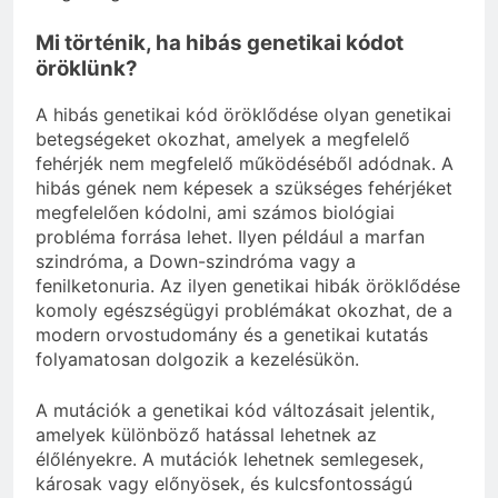
Mi történik, ha hibás genetikai kódot
öröklünk?
A hibás genetikai kód öröklődése olyan genetikai
betegségeket okozhat, amelyek a megfelelő
fehérjék nem megfelelő működéséből adódnak. A
hibás gének nem képesek a szükséges fehérjéket
megfelelően kódolni, ami számos biológiai
probléma forrása lehet. Ilyen például a marfan
szindróma, a Down-szindróma vagy a
fenilketonuria. Az ilyen genetikai hibák öröklődése
komoly egészségügyi problémákat okozhat, de a
modern orvostudomány és a genetikai kutatás
folyamatosan dolgozik a kezelésükön.
A mutációk a genetikai kód változásait jelentik,
amelyek különböző hatással lehetnek az
élőlényekre. A mutációk lehetnek semlegesek,
károsak vagy előnyösek, és kulcsfontosságú