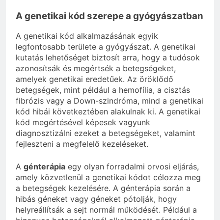
A genetikai kód szerepe a gyógyászatban
A genetikai kód alkalmazásának egyik
legfontosabb területe a gyógyászat. A genetikai
kutatás lehetőséget biztosít arra, hogy a tudósok
azonosítsák és megértsék a betegségeket,
amelyek genetikai eredetűek. Az öröklődő
betegségek, mint például a hemofília, a cisztás
fibrózis vagy a Down-szindróma, mind a genetikai
kód hibái következtében alakulnak ki. A genetikai
kód megértésével képesek vagyunk
diagnosztizálni ezeket a betegségeket, valamint
fejleszteni a megfelelő kezeléseket.
A
génterápia
egy olyan forradalmi orvosi eljárás,
amely közvetlenül a genetikai kódot célozza meg
a betegségek kezelésére. A génterápia során a
hibás géneket vagy géneket pótolják, hogy
helyreállítsák a sejt normál működését. Például a