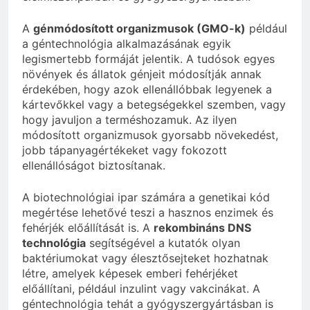
A
génmódosított organizmusok (GMO-k)
például
a géntechnológia alkalmazásának egyik
legismertebb formáját jelentik. A tudósok egyes
növények és állatok génjeit módosítják annak
érdekében, hogy azok ellenállóbbak legyenek a
kártevőkkel vagy a betegségekkel szemben, vagy
hogy javuljon a terméshozamuk. Az ilyen
módosított organizmusok gyorsabb növekedést,
jobb tápanyagértékeket vagy fokozott
ellenállóságot biztosítanak.
A biotechnológiai ipar számára a genetikai kód
megértése lehetővé teszi a hasznos enzimek és
fehérjék előállítását is. A
rekombináns DNS
technológia
segítségével a kutatók olyan
baktériumokat vagy élesztősejteket hozhatnak
létre, amelyek képesek emberi fehérjéket
előállítani, például inzulint vagy vakcinákat. A
géntechnológia tehát a gyógyszergyártásban is