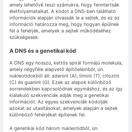
amely lehetővé teszi számukra, hogy fenntartsák
életfolyamataikat. A kódot a DNS-ben található
információk alapján olvassák le a sejtek, és ez az
információ határozza meg, hogy hogyan épülnek
fel a fehérjék, amelyek a sejtek működéséhez
szükségesek.
A DNS és a genetikai kód
A DNS egy hosszú, kettős spirál formájú molekula,
amely négyféle alapvető építőelemből, ún.
nukleotidokból áll: adenint (A), timint (T), citozint
(C) és guanint (G). Ezek az alapok különböző
sorrendekben kapcsolódnak egymáshoz, és az így
kialakuló szekvenciák adják meg a genetikai
információt. Az egyes szekvenciák kódolják
azokat az utasításokat, amelyek alapján a sejtek
különböző fehérjéket építenek fel.
A genetikai kód három nukleotidból, ún.