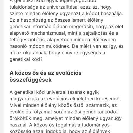
A genetikai kód egyik leglenyűgözőbb
tulajdonsága az univerzalitása, azaz az, hogy
szinte minden élőlény ugyanazt a kódot használja.
Ez a hasonlóság az összes ismert élőlény
genetikai információjában megerősíti, hogy az élet
alapvető mechanizmusai, mint a sejtalkotás és a
fehérjeszintézis, alapvetően minden élőlényben
hasonló módon működnek. De miért van ez így, és
mi az oka annak, hogy ennyire egységes a
genetikai kód?
A közös ős és az evolúciós
összefüggések
A genetikai kód univerzalitásának egyik
magyarázata az evolúciós elméletben keresendő.
Mivel minden élőlény közös őstől származik, az
evolúciós folyamat során az ősi genetikai kódot
örököltük meg, amelyet minden élőlény ugyanúgy
használ. A közös ős fogalmát a tudományos
közösség azzal indokolja, hogy az élőlények