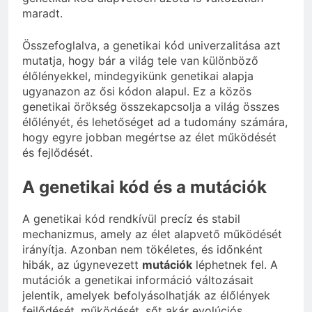
maradt.
Összefoglalva, a genetikai kód univerzalitása azt
mutatja, hogy bár a világ tele van különböző
élőlényekkel, mindegyikünk genetikai alapja
ugyanazon az ősi kódon alapul. Ez a közös
genetikai örökség összekapcsolja a világ összes
élőlényét, és lehetőséget ad a tudomány számára,
hogy egyre jobban megértse az élet működését
és fejlődését.
A genetikai kód és a mutációk
A genetikai kód rendkívül precíz és stabil
mechanizmus, amely az élet alapvető működését
irányítja. Azonban nem tökéletes, és időnként
hibák, az úgynevezett
mutációk
léphetnek fel. A
mutációk a genetikai információ változásait
jelentik, amelyek befolyásolhatják az élőlények
fejlődését, működését, sőt akár evolúciós