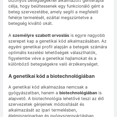
bizonyos betegségeknél alkalmazott génterápia
célja, hogy beültessenek egy funkcionáló gént a
beteg szervezetébe, amely segíti a megfelelő
fehérje termelését, ezáltal megszüntetve a
betegség kiváltó okát.
A
személyre szabott orvoslás
is egyre nagyobb
szerepet kap a genetikai kód alkalmazásában. Az
egyéni genetikai profil alapján a betegek számára
optimális kezelési lehetőségek választhatók,
figyelembe véve a genetikai hajlamokat és a
különböző betegségekre való érzékenységet.
A genetikai kód a biotechnológiában
A genetikai kód alkalmazása nemcsak a
gyógyászatban, hanem a
biotechnológiában
is
alapvető. A biotechnológia lehetővé teszi az élő
szervezetek génjeinek módosítását és
alkalmazását az ipari termelésben,
élelmiszeriparban és gyógyszergyártásban.