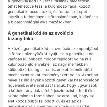
A genetikai kód univerzalitásának megértése
tehát lehetővé teszi a különböző fajok közötti
genetikai kapcsolatokat, és fontos szerepet
játszik a tudományos előrehaladásban, különösen
a biotechnológiai alkalmazásokban.
A genetikai kód és az evolúció
bizonyítéka
A közös genetikai kód az evolúció szempontjából
is fontos bizonyítékot nyújt. Ha a genetikai kód
valóban különböző módon fejlődött volna ki a
különböző élőlényeknél, az nagy mértékben
különböző biológiai rendszereket és működési
mechanizmusokat eredményezett volna. Azonban
mivel az élőlények közötti genetikai hasonlóságok
figyelembevételével azt találjuk, hogy ugyanazok
a kódok irányítják a fehérjeszintézist a földi élet
szinte minden formájában, az arra utal, hogy az
élet közös ősből fejlődött ki, és ez az ősi
genetikai kód alapvetően azóta is változatlan