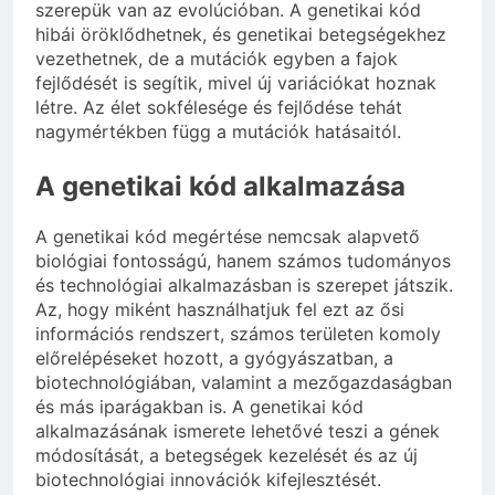
szerepük van az evolúcióban. A genetikai kód
hibái öröklődhetnek, és genetikai betegségekhez
vezethetnek, de a mutációk egyben a fajok
fejlődését is segítik, mivel új variációkat hoznak
létre. Az élet sokfélesége és fejlődése tehát
nagymértékben függ a mutációk hatásaitól.
A genetikai kód alkalmazása
A genetikai kód megértése nemcsak alapvető
biológiai fontosságú, hanem számos tudományos
és technológiai alkalmazásban is szerepet játszik.
Az, hogy miként használhatjuk fel ezt az ősi
információs rendszert, számos területen komoly
előrelépéseket hozott, a gyógyászatban, a
biotechnológiában, valamint a mezőgazdaságban
és más iparágakban is. A genetikai kód
alkalmazásának ismerete lehetővé teszi a gének
módosítását, a betegségek kezelését és az új
biotechnológiai innovációk kifejlesztését.