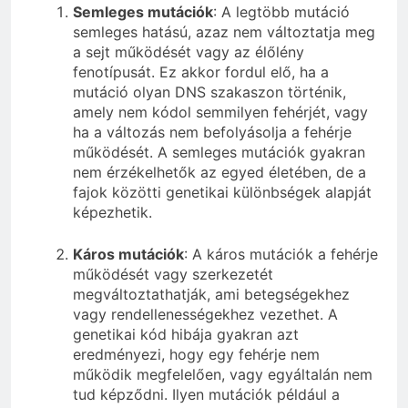
Semleges mutációk
: A legtöbb mutáció
semleges hatású, azaz nem változtatja meg
a sejt működését vagy az élőlény
fenotípusát. Ez akkor fordul elő, ha a
mutáció olyan DNS szakaszon történik,
amely nem kódol semmilyen fehérjét, vagy
ha a változás nem befolyásolja a fehérje
működését. A semleges mutációk gyakran
nem érzékelhetők az egyed életében, de a
fajok közötti genetikai különbségek alapját
képezhetik.
Káros mutációk
: A káros mutációk a fehérje
működését vagy szerkezetét
megváltoztathatják, ami betegségekhez
vagy rendellenességekhez vezethet. A
genetikai kód hibája gyakran azt
eredményezi, hogy egy fehérje nem
működik megfelelően, vagy egyáltalán nem
tud képződni. Ilyen mutációk például a