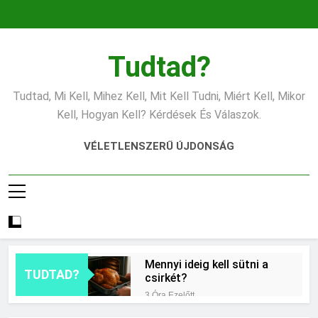
Ugrás
a
tartalomra
Tudtad?
Tudtad, Mi Kell, Mihez Kell, Mit Kell Tudni, Miért Kell, Mikor
Kell, Hogyan Kell? Kérdések És Válaszok.
VÉLETLENSZERŰ ÚJDONSÁG
Mennyi ideig kell sütni a
TUDTAD?
csirkét?
3 Óra Ezelőtt
Miért világít a motorhiba