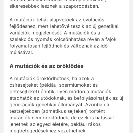
sikeresebbek lesznek a szaporodásban.
A mutációk tehát alapvetőek az evolúciós
fejlődéshez, mert lehetővé teszik az új genetikai
variációk megjelenését. A mutációk és a
szelekciós nyomás kölcsönhatása révén a fajok
folyamatosan fejlődnek és változnak az idő
múlásával.
A mutációk és az öröklődés
A mutációk öröklődhetnek, ha azok a
csírasejteket (például spermiumokat és
petesejteket) érintik. Ilyen módon a mutációk
átadhatók az utódoknak, és befolyásolhatják az új
generációk genetikai állományát. Azonban a
testsejtekben (somatikus sejteken) történt
mutációk nem öröklődnek, de ezek is hatással
lehetnek az egyed életére, például rákos
megbetegedésekhez vezethetnek.