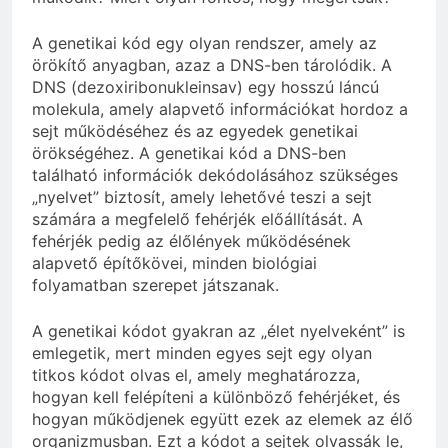
A genetikai kód egy olyan rendszer, amely az
örökítő anyagban, azaz a DNS-ben tárolódik. A
DNS (dezoxiribonukleinsav) egy hosszú láncú
molekula, amely alapvető információkat hordoz a
sejt működéséhez és az egyedek genetikai
örökségéhez. A genetikai kód a DNS-ben
található információk dekódolásához szükséges
„nyelvet” biztosít, amely lehetővé teszi a sejt
számára a megfelelő fehérjék előállítását. A
fehérjék pedig az élőlények működésének
alapvető építőkövei, minden biológiai
folyamatban szerepet játszanak.
A genetikai kódot gyakran az „élet nyelveként” is
emlegetik, mert minden egyes sejt egy olyan
titkos kódot olvas el, amely meghatározza,
hogyan kell felépíteni a különböző fehérjéket, és
hogyan működjenek együtt ezek az elemek az élő
organizmusban. Ezt a kódot a sejtek olvassák le,