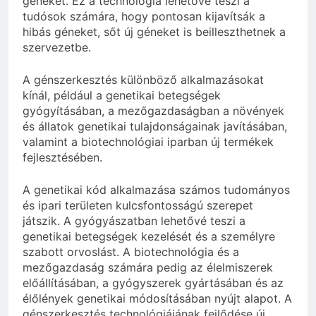
géneket. Ez a technológia lehetővé teszi a
tudósok számára, hogy pontosan kijavítsák a
hibás géneket, sőt új géneket is beilleszthetnek a
szervezetbe.
A génszerkesztés különböző alkalmazásokat
kínál, például a genetikai betegségek
gyógyításában, a mezőgazdaságban a növények
és állatok genetikai tulajdonságainak javításában,
valamint a biotechnológiai iparban új termékek
fejlesztésében.
A genetikai kód alkalmazása számos tudományos
és ipari területen kulcsfontosságú szerepet
játszik. A gyógyászatban lehetővé teszi a
genetikai betegségek kezelését és a személyre
szabott orvoslást. A biotechnológia és a
mezőgazdaság számára pedig az élelmiszerek
előállításában, a gyógyszerek gyártásában és az
élőlények genetikai módosításában nyújt alapot. A
génszerkesztés technológiájának fejlődése új