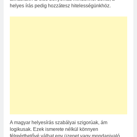
helyes írás pedig hozzátesz hitelességünkhöz.
A magyar helyesírás szabályai szigorúak, ám
logikusak. Ezek ismerete nélkül könnyen
félreérthetővé válhat egy üzenet vagy mondanivaló.