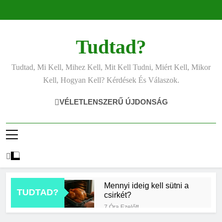
Ugrás
a
tartalomra
Tudtad?
Tudtad, Mi Kell, Mihez Kell, Mit Kell Tudni, Miért Kell, Mikor
Kell, Hogyan Kell? Kérdések És Válaszok.
VÉLETLENSZERŰ ÚJDONSÁG
Mennyi ideig kell sütni a
TUDTAD?
csirkét?
7 Óra Ezelőtt
Miért világít a motorhiba