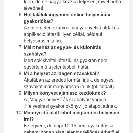
Igen, de ne hagyatkozz rá teljesen, mivel néha
tévedhet!
Hol találok ingyenes online helyesírási
gyakorlókat?
Az interneten számos magyar nyelvű oldal és
applikáció létezik ilyen céllal, például
helyesiras.mta.hu.
Miért nehéz az egybe- és különírás
szabálya?
Mert sok kivétel létezik, és gyakran nem
egyértelmű a jelentésbeli határ.
Mi a helyzet az idegen szavakkal?
Általában az eredeti formán írjuk, de egyes
szavakat már magyarosan írunk (pl. futball).
Milyen könyvet ajánlasz kezdőknek?
A „Magyar helyesírás szabályai” vagy a
„Helyesírási gyakorlókönyv” jó alapot adnak.
Mennyi idő alatt lehet megtanulni helyesen
írni?
Ez egyéni, de napi 10-15 perc gyakorlással
néhány hónap alatt jelentős fejlődés érhető el.