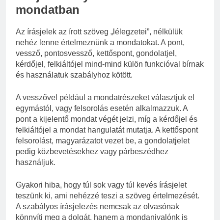
mondatban
Az írásjelek az írott szöveg „lélegzetei”, nélkülük
nehéz lenne értelmeznünk a mondatokat. A pont,
vessző, pontosvessző, kettőspont, gondolatjel,
kérdőjel, felkiáltójel mind-mind külön funkcióval bírnak
és használatuk szabályhoz kötött.
A vesszővel például a mondatrészeket választjuk el
egymástól, vagy felsorolás esetén alkalmazzuk. A
pont a kijelentő mondat végét jelzi, míg a kérdőjel és
felkiáltójel a mondat hangulatát mutatja. A kettőspont
felsorolást, magyarázatot vezet be, a gondolatjelet
pedig közbevetésekhez vagy párbeszédhez
használjuk.
Gyakori hiba, hogy túl sok vagy túl kevés írásjelet
teszünk ki, ami nehézzé teszi a szöveg értelmezését.
A szabályos írásjelezés nemcsak az olvasónak
könnyíti meg a dolgát, hanem a mondanivalónk is