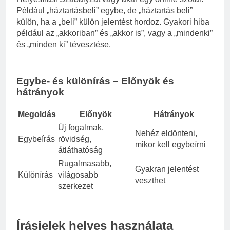
Például „háztartásbeli” egybe, de „háztartás beli”
külön, ha a „beli” külön jelentést hordoz. Gyakori hiba
például az „akkoriban” és „akkor is”, vagy a „mindenki”
és „minden ki” tévesztése.
Egybe- és különírás – Előnyök és
hátrányok
Megoldás
Előnyök
Hátrányok
Új fogalmak,
Nehéz eldönteni,
Egybeírás
rövidség,
mikor kell egybeírni
átláthatóság
Rugalmasabb,
Gyakran jelentést
Különírás
világosabb
veszthet
szerkezet
Írásjelek helyes használata