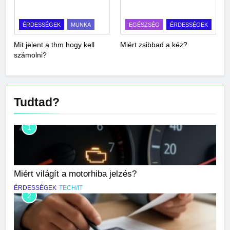
ÉRDESSÉGEK
MUNKA
EGÉSZSÉG
ÉRDESSÉGEK
Mit jelent a thm hogy kell
Miért zsibbad a kéz?
számolni?
Tudtad?
1
Miért világít a motorhiba jelzés?
ÉRDESSÉGEK
TECH/IT
2