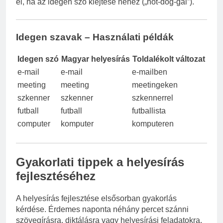
el, ha az idegen szó kiejtése nehéz („hot-dog-gal”).
Idegen szavak – Használati példák
Idegen szó
Magyar helyesírás
Toldalékolt változat
e-mail
e-mail
e-mailben
meeting
meeting
meetingeken
szkenner
szkenner
szkennerrel
futball
futball
futballista
computer
komputer
komputeren
Gyakorlati tippek a helyesírás
fejlesztéséhez
A helyesírás fejlesztése elsősorban gyakorlás
kérdése. Érdemes naponta néhány percet szánni
szövegírásra, diktálásra vagy helyesírási feladatokra.