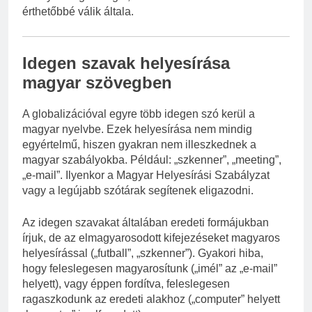
érthetőbbé válik általa.
Idegen szavak helyesírása
magyar szövegben
A globalizációval egyre több idegen szó kerül a
magyar nyelvbe. Ezek helyesírása nem mindig
egyértelmű, hiszen gyakran nem illeszkednek a
magyar szabályokba. Például: „szkenner”, „meeting”,
„e-mail”. Ilyenkor a Magyar Helyesírási Szabályzat
vagy a legújabb szótárak segítenek eligazodni.
Az idegen szavakat általában eredeti formájukban
írjuk, de az elmagyarosodott kifejezéseket magyaros
helyesírással („futball”, „szkenner”). Gyakori hiba,
hogy feleslegesen magyarosítunk („imél” az „e-mail”
helyett), vagy éppen fordítva, feleslegesen
ragaszkodunk az eredeti alakhoz („computer” helyett