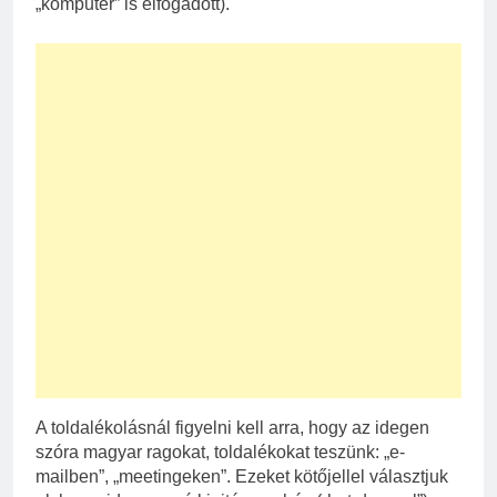
„komputer” is elfogadott).
A toldalékolásnál figyelni kell arra, hogy az idegen
szóra magyar ragokat, toldalékokat teszünk: „e-
mailben”, „meetingeken”. Ezeket kötőjellel választjuk