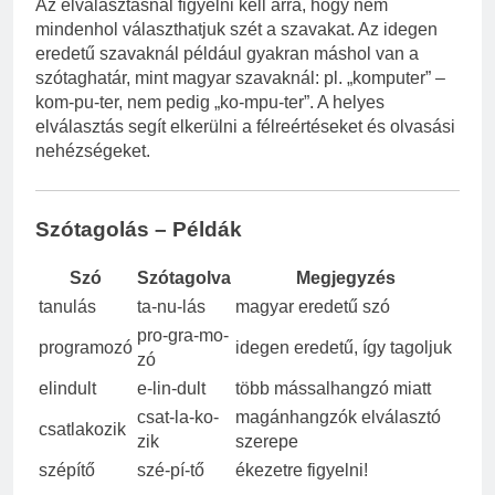
Az elválasztásnál figyelni kell arra, hogy nem
mindenhol választhatjuk szét a szavakat. Az idegen
eredetű szavaknál például gyakran máshol van a
szótaghatár, mint magyar szavaknál: pl. „komputer” –
kom-pu-ter, nem pedig „ko-mpu-ter”. A helyes
elválasztás segít elkerülni a félreértéseket és olvasási
nehézségeket.
Szótagolás – Példák
Szó
Szótagolva
Megjegyzés
tanulás
ta-nu-lás
magyar eredetű szó
pro-gra-mo-
programozó
idegen eredetű, így tagoljuk
zó
elindult
e-lin-dult
több mássalhangzó miatt
csat-la-ko-
magánhangzók elválasztó
csatlakozik
zik
szerepe
szépítő
szé-pí-tő
ékezetre figyelni!