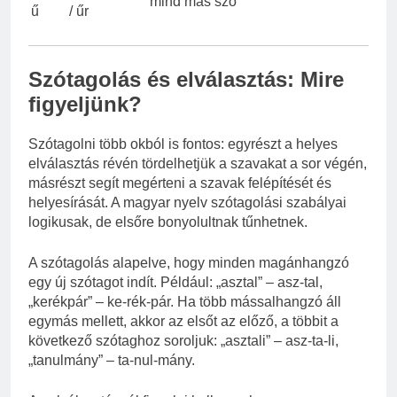
mind más szó
ű
/ űr
Szótagolás és elválasztás: Mire
figyeljünk?
Szótagolni több okból is fontos: egyrészt a helyes
elválasztás révén tördelhetjük a szavakat a sor végén,
másrészt segít megérteni a szavak felépítését és
helyesírását. A magyar nyelv szótagolási szabályai
logikusak, de elsőre bonyolultnak tűnhetnek.
A szótagolás alapelve, hogy minden magánhangzó
egy új szótagot indít. Például: „asztal” – asz-tal,
„kerékpár” – ke-rék-pár. Ha több mássalhangzó áll
egymás mellett, akkor az elsőt az előző, a többit a
következő szótaghoz soroljuk: „asztali” – asz-ta-li,
„tanulmány” – ta-nul-mány.