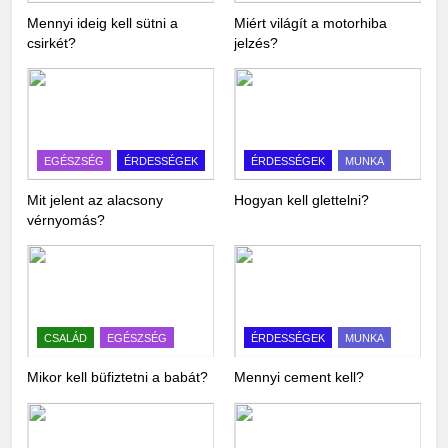
Mennyi ideig kell sütni a
Miért világít a motorhiba
csirkét?
jelzés?
EGÉSZSÉG
ÉRDESSÉGEK
ÉRDESSÉGEK
MUNKA
Mit jelent az alacsony
Hogyan kell glettelni?
vérnyomás?
CSALÁD
EGÉSZSÉG
ÉRDESSÉGEK
MUNKA
Mikor kell büfiztetni a babát?
Mennyi cement kell?