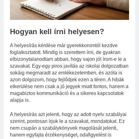
Mire jó a kollagén?
3 Nap Ezelőtt
Hogyan kell írni helyesen?
A helyesírás kérdése már gyerekkoromtól kezdve
foglalkoztatott. Mindig is szerettem írni, de gyakran
elbizonytalanodtam abban, hogy vajon jól írom-e le a
szavakat. Egy-egy piros javítás az iskolai dolgozatban
sokáig megmaradt az emlékezetemben, és azóta is
azon dolgozom, hogy fejlődjek ezen a téren. A hibák
elkerülése nem csak a jó jegyek miatt fontos, hanem a
magabiztos kommunikáció és a sikeres kapcsolatok
alapja is.
A helyesírás azt jelenti, hogy az adott nyelv szabályai
szerint, pontosan írjuk le a szavakat, mondatokat. Ez
nem csupán a szabálykönyvek magolását jelenti,
hanem egyfajta érzékenységet, odafigyelést is