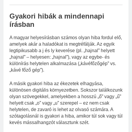
Gyakori hibák a mindennapi
írásban
A magyar helyesírásban számos olyan hiba fordul elő,
amelyek akár a haladókat is megtréfálják. Az egyik
legtipikusabb a j és ly keverése (pl. „hajnal” helyett
„hajnal” – helyesen: „hajnal”), vagy az egybe- és
különírás helytelen alkalmazása („kávéfőzőgép” vs.
„kávé főző gép”).
A másik gyakori hiba az ékezetek elhagyása,
különösen digitális környezetben. Sokszor találkozunk
olyan szövegekkel, amelyekben a hosszú „ő” vagy „ű”
helyett csak „o” vagy „u” szerepel – ez nem csak
helytelen, de zavaró is lehet az olvasó számára. A
szótagolásnál is gyakori a hiba, amikor túl sok vagy túl
kevés mássalhangzót választunk szét.