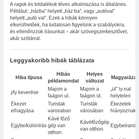
A ragok és toldalékok téves alkalmazása is általános.
Például: „házba” helyett „ház ba”, vagy „autóval”
helyett „autó val”. Ezek a hibák könnyen
elkerülhetőek, ha tudatosan figyelünk a szabályokra,
és ellenőrizzük írásunkat – akár szövegszerkesztővel,
akár szótárral.
Leggyakoribb hibák táblázata
Hibás
Helyes
Hiba típusa
Magyarázat
példamondat
változat
Majom a
Majom a
„ül” ly-nal
j/ly keverése
faágon ul.
faágon ül.
helytelen
Ékezet
Turistak
Turisták
Ékezetek
elhagyása
varosaban
városában
hiányoznak
Kávé főző
Kávéfőzőgép
Egybe/különírás
gép van
Egybeírandó
van otthon.
otthon.