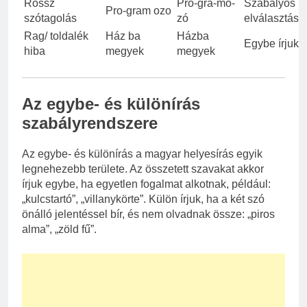
Rossz
Pro-gra-mo-
Szabályos
Pro-gram ozo
szótagolás
zó
elválasztás
Rag/ toldalék
Ház ba
Házba
Egybe írjuk
hiba
megyek
megyek
Az egybe- és különírás
szabályrendszere
Az egybe- és különírás a magyar helyesírás egyik
legnehezebb területe. Az összetett szavakat akkor
írjuk egybe, ha egyetlen fogalmat alkotnak, például:
„kulcstartó”, „villanykörte”. Külön írjuk, ha a két szó
önálló jelentéssel bír, és nem olvadnak össze: „piros
alma”, „zöld fű”.