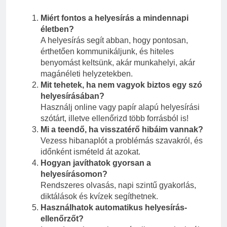
Miért fontos a helyesírás a mindennapi
életben?
A helyesírás segít abban, hogy pontosan,
érthetően kommunikáljunk, és hiteles
benyomást keltsünk, akár munkahelyi, akár
magánéleti helyzetekben.
Mit tehetek, ha nem vagyok biztos egy szó
helyesírásában?
Használj online vagy papír alapú helyesírási
szótárt, illetve ellenőrizd több forrásból is!
Mi a teendő, ha visszatérő hibáim vannak?
Vezess hibanaplót a problémás szavakról, és
időnként ismételd át azokat.
Hogyan javíthatok gyorsan a
helyesírásomon?
Rendszeres olvasás, napi szintű gyakorlás,
diktálások és kvízek segíthetnek.
Használhatok automatikus helyesírás-
ellenőrzőt?