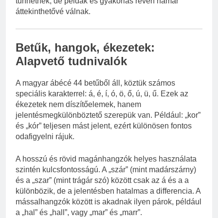
tűnhetnek, de példák és gyakorlás révén hamar
áttekinthetővé válnak.
Betűk, hangok, ékezetek:
Alapvető tudnivalók
A magyar ábécé 44 betűből áll, köztük számos
speciális karakterrel: á, é, í, ó, ö, ő, ú, ü, ű. Ezek az
ékezetek nem díszítőelemek, hanem
jelentésmegkülönböztető szerepük van. Például: „kor”
és „kór” teljesen mást jelent, ezért különösen fontos
odafigyelni rájuk.
A hosszú és rövid magánhangzók helyes használata
szintén kulcsfontosságú. A „szár” (mint madárszárny)
és a „szar” (mint trágár szó) között csak az á és a a
különbözik, de a jelentésben hatalmas a differencia. A
mássalhangzók között is akadnak ilyen párok, például
a „hal” és „hall”, vagy „mar” és „marr”.