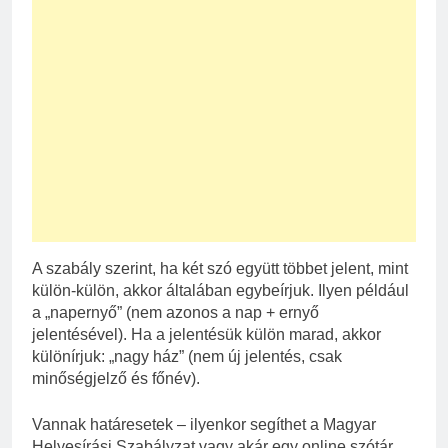
A szabály szerint, ha két szó együtt többet jelent, mint
külön-külön, akkor általában egybeírjuk. Ilyen például
a „napernyő” (nem azonos a nap + ernyő
jelentésével). Ha a jelentésük külön marad, akkor
különírjuk: „nagy ház” (nem új jelentés, csak
minőségjelző és főnév).
Vannak határesetek – ilyenkor segíthet a Magyar
Helyesírási Szabályzat vagy akár egy online szótár.