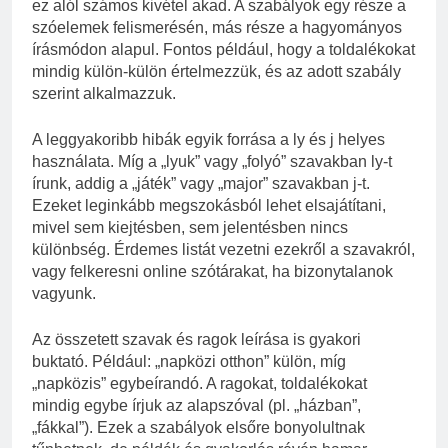
ez alól számos kivétel akad. A szabályok egy része a
szóelemek felismerésén, más része a hagyományos
írásmódon alapul. Fontos például, hogy a toldalékokat
mindig külön-külön értelmezzük, és az adott szabály
szerint alkalmazzuk.
A leggyakoribb hibák egyik forrása a ly és j helyes
használata. Míg a „lyuk” vagy „folyó” szavakban ly-t
írunk, addig a „játék” vagy „major” szavakban j-t.
Ezeket leginkább megszokásból lehet elsajátítani,
mivel sem kiejtésben, sem jelentésben nincs
különbség. Érdemes listát vezetni ezekről a szavakról,
vagy felkeresni online szótárakat, ha bizonytalanok
vagyunk.
Az összetett szavak és ragok leírása is gyakori
buktató. Például: „napközi otthon” külön, míg
„napközis” egybeírandó. A ragokat, toldalékokat
mindig egybe írjuk az alapszóval (pl. „házban”,
„fákkal”). Ezek a szabályok elsőre bonyolultnak