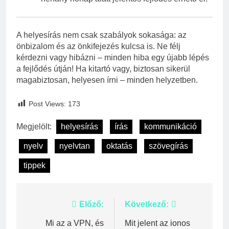
A helyesírás nem csak szabályok sokasága: az
önbizalom és az önkifejezés kulcsa is. Ne félj
kérdezni vagy hibázni – minden hiba egy újabb lépés
a fejlődés útján! Ha kitartó vagy, biztosan sikerül
magabiztosan, helyesen írni – minden helyzetben.
Post Views:
173
Megjelölt:
helyesírás
írás
kommunikáció
nyelv
nyelvtan
oktatás
szövegírás
tippek
Bejegyzés
Előző:
Következő:
navigáció
Mi az a VPN, és
Mit jelent az ionos