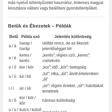
más nyelvű billentyűzetet használsz, érdemes magyar
kiosztásra váltani vagy beállítani gyorsbillentyűket.
Betűk és Ékezetek – Példák
Betű
Példa szó
Jelentés különbség
harap /
utóbbi nincs, de az ékezet
a / á
haráp
jelentőséggel bír
keres /
„kerés”: régies szó, „keres”:
e / é
kerés
cselekvés
o / ó
kor / kór
„kor”: idő, „kór”: betegség
„tul”: ritka, „túl”: átvitt értelemben
u / ú
tul / túl
„át”
„sir”: régies énekel, „sír”: halottakat
i / í
sir / sír
temetnek
kor / kör /
ö / ő
hármas különbség
kór
u / ü /
kulcs / külső