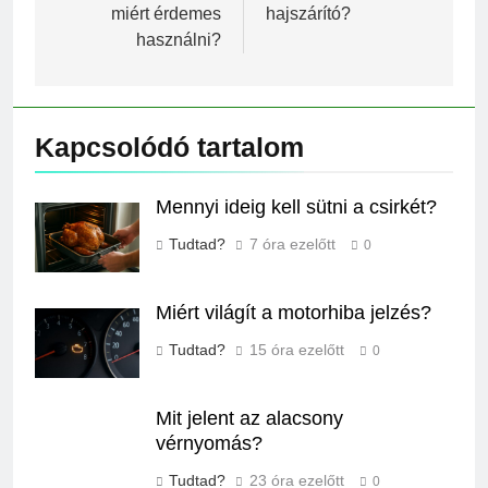
miért érdemes
hajszárító?
használni?
Kapcsolódó tartalom
Mennyi ideig kell sütni a csirkét?
Tudtad?
7 óra ezelőtt
0
Miért világít a motorhiba jelzés?
Tudtad?
15 óra ezelőtt
0
Mit jelent az alacsony
vérnyomás?
Tudtad?
23 óra ezelőtt
0