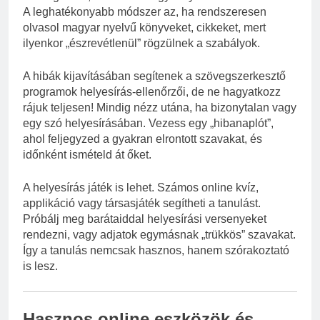
A leghatékonyabb módszer az, ha rendszeresen
olvasol magyar nyelvű könyveket, cikkeket, mert
ilyenkor „észrevétlenül” rögzülnek a szabályok.
A hibák kijavításában segítenek a szövegszerkesztő
programok helyesírás-ellenőrzői, de ne hagyatkozz
rájuk teljesen! Mindig nézz utána, ha bizonytalan vagy
egy szó helyesírásában. Vezess egy „hibanaplót”,
ahol feljegyzed a gyakran elrontott szavakat, és
időnként ismételd át őket.
A helyesírás játék is lehet. Számos online kvíz,
applikáció vagy társasjáték segítheti a tanulást.
Próbálj meg barátaiddal helyesírási versenyeket
rendezni, vagy adjatok egymásnak „trükkös” szavakat.
Így a tanulás nemcsak hasznos, hanem szórakoztató
is lesz.
Hasznos online eszközök és