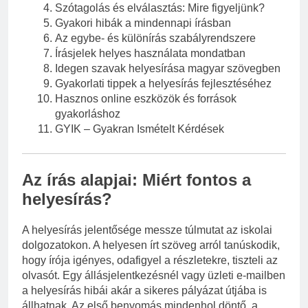
Szótagolás és elválasztás: Mire figyeljünk?
Gyakori hibák a mindennapi írásban
Az egybe- és különírás szabályrendszere
Írásjelek helyes használata mondatban
Idegen szavak helyesírása magyar szövegben
Gyakorlati tippek a helyesírás fejlesztéséhez
Hasznos online eszközök és források
gyakorláshoz
GYIK – Gyakran Ismételt Kérdések
Az írás alapjai: Miért fontos a
helyesírás?
A helyesírás jelentősége messze túlmutat az iskolai
dolgozatokon. A helyesen írt szöveg arról tanúskodik,
hogy írója igényes, odafigyel a részletekre, tiszteli az
olvasót. Egy állásjelentkezésnél vagy üzleti e-mailben
a helyesírás hibái akár a sikeres pályázat útjába is
állhatnak. Az első benyomás mindenhol döntő, a