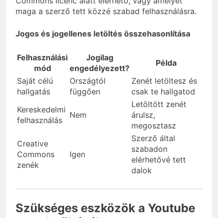
Commons licenc alatt elérhető, vagy amelyet
maga a szerző tett közzé szabad felhasználásra.
Jogos és jogellenes letöltés összehasonlítása
Felhasználási
Jogilag
Példa
mód
engedélyezett?
Saját célú
Országtól
Zenét letöltesz és
hallgatás
függően
csak te hallgatod
Letöltött zenét
Kereskedelmi
Nem
árulsz,
felhasználás
megosztasz
Szerző által
Creative
szabadon
Commons
Igen
elérhetővé tett
zenék
dalok
Szükséges eszközök a Youtube