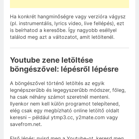
Ha konkrét hangminőségre vagy verzióra vágysz
(pl. instrumentális, lyrics video, live fellépés), ezt
is beírhatod a keresőbe. Így nagyobb eséllyel
találod meg azt a változatot, amit letöltenél.
Youtube zene letöltése
böngészővel: lépésről lépésre
A böngészővel történő letöltés az egyik
legnépszerűbb és legegyszerűbb módszer, főleg,
ha csak néhány számot szeretnél menteni.
Ilyenkor nem kell külön programot telepítened,
elég csak egy megbízható online letöltő oldalt
keresni – például ytmp3.cc, y2mate.com vagy
savefrom.net.
Első lépés: nyisd meg a Youtube-ot, keresd meg