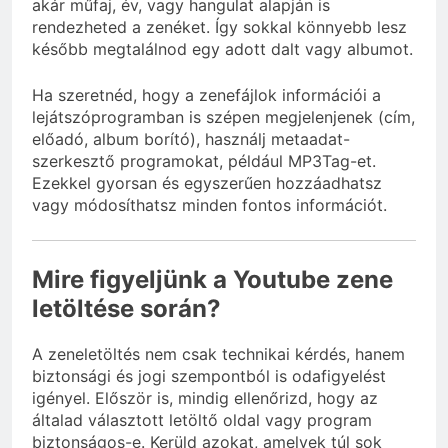
akár műfaj, év, vagy hangulat alapján is
rendezheted a zenéket. Így sokkal könnyebb lesz
később megtalálnod egy adott dalt vagy albumot.
Ha szeretnéd, hogy a zenefájlok információi a
lejátszóprogramban is szépen megjelenjenek (cím,
előadó, album borító), használj metaadat-
szerkesztő programokat, például MP3Tag-et.
Ezekkel gyorsan és egyszerűen hozzáadhatsz
vagy módosíthatsz minden fontos információt.
Mire figyeljünk a Youtube zene
letöltése során?
A zeneletöltés nem csak technikai kérdés, hanem
biztonsági és jogi szempontból is odafigyelést
igényel. Először is, mindig ellenőrizd, hogy az
általad választott letöltő oldal vagy program
biztonságos-e. Kerüld azokat, amelyek túl sok