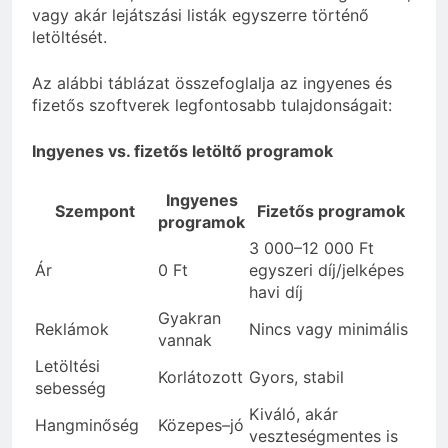
vagy akár lejátszási listák egyszerre történő
letöltését.
Az alábbi táblázat összefoglalja az ingyenes és
fizetős szoftverek legfontosabb tulajdonságait:
Ingyenes vs. fizetős letöltő programok
Ingyenes
Szempont
Fizetős programok
programok
3 000–12 000 Ft
Ár
0 Ft
egyszeri díj/jelképes
havi díj
Gyakran
Reklámok
Nincs vagy minimális
vannak
Letöltési
Korlátozott
Gyors, stabil
sebesség
Kiváló, akár
Hangminőség
Közepes–jó
veszteségmentes is