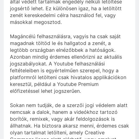
által védett tartalmak engedély nélküli letöltése
jogsértő lehet. Ez különösen igaz, ha a letöltött
zenét kereskedelmi célra használod fel, vagy
másokkal megosztod.
Magáncélú felhasználásra, vagyis ha csak saját
magadnak töltöd le és hallgatod a zenét, a
legtöbb országban elnézőbbek a hatóságok.
Azonban mindig érdemes ellenőrizni az aktuális
jogszabályokat. A Youtube felhasználási
feltételeiben is egyértelműen szerepel, hogy a
platformról letölteni csak hivatalos applikációkon
keresztül, például a Youtube Premium
előfizetéssel lehet jogszerűen.
Sokan nem tudják, de a szerzői jogi védelem alatt
nemcsak a dalok, hanem a videókhoz tartozó
borítók, remixek, vagy akár feldolgozások is
állhatnak. Ha biztosra akarsz menni, érdemes csak
olyan tartalmat letölteni, amely Creative