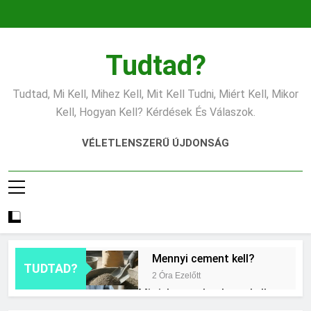
Ugrás
a
tartalomra
Tudtad?
Tudtad, Mi Kell, Mihez Kell, Mit Kell Tudni, Miért Kell, Mikor
Kell, Hogyan Kell? Kérdések És Válaszok.
VÉLETLENSZERŰ ÚJDONSÁG
Mennyi cement kell?
TUDTAD?
2 Óra Ezelőtt
Mit jelent a thm hogy kell
számolni?