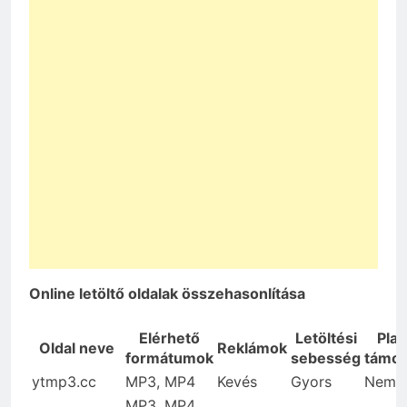
Online letöltő oldalak összehasonlítása
Elérhető
Letöltési
Play
Oldal neve
Reklámok
formátumok
sebesség
támog
ytmp3.cc
MP3, MP4
Kevés
Gyors
Nem
MP3, MP4,