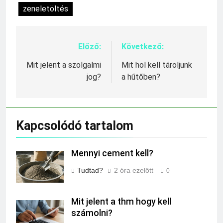
zeneletöltés
Előző:
Következő:
Bejegyzés
navigáció
Mit jelent a szolgalmi
Mit hol kell tároljunk
jog?
a hűtőben?
Kapcsolódó tartalom
Mennyi cement kell?
Tudtad?
2 óra ezelőtt
0
Mit jelent a thm hogy kell
számolni?