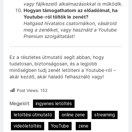
vagy fájlkezelő alkalmazásokkal is működik.
Hogyan támogathatom az előadóimat, ha
Youtube-ról töltök le zenét?
Hallgasd hivatalos csatornáikon, vásárold
meg a zenéiket, vagy használd a Youtube
Premium szolgáltatást!
Ez a részletes útmutató segít abban, hogy
tudatosan, biztonságosan, és a legjobb
minőségben tudj zenét letölteni a Youtube-ról –
akár kezdő, akár haladó felhasználó vagy!
Post Views:
152
Megjelölt:
ingyenes letöltés
letöltési útmutató
online zene
streaming
videóletöltés
YouTube
zene