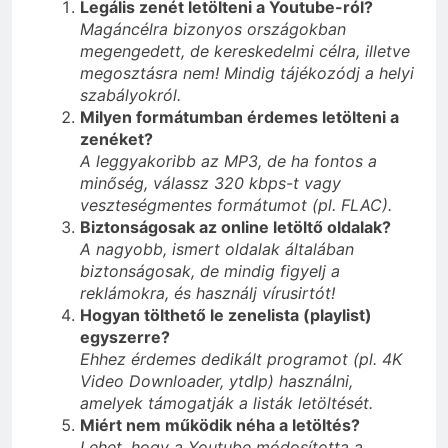
Legális zenét letölteni a Youtube-ról?
Magáncélra bizonyos országokban
megengedett, de kereskedelmi célra, illetve
megosztásra nem! Mindig tájékozódj a helyi
szabályokról.
Milyen formátumban érdemes letölteni a
zenéket?
A leggyakoribb az MP3, de ha fontos a
minőség, válassz 320 kbps-t vagy
veszteségmentes formátumot (pl. FLAC).
Biztonságosak az online letöltő oldalak?
A nagyobb, ismert oldalak általában
biztonságosak, de mindig figyelj a
reklámokra, és használj vírusirtót!
Hogyan tölthető le zenelista (playlist)
egyszerre?
Ehhez érdemes dedikált programot (pl. 4K
Video Downloader, ytdlp) használni,
amelyek támogatják a listák letöltését.
Miért nem működik néha a letöltés?
Lehet, hogy a Youtube módosította a