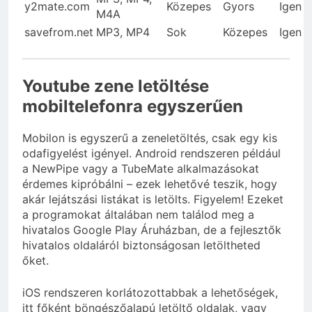
y2mate.com
Közepes
Gyors
Igen
M4A
savefrom.net
MP3, MP4
Sok
Közepes
Igen
Youtube zene letöltése
mobiltelefonra egyszerűen
Mobilon is egyszerű a zeneletöltés, csak egy kis
odafigyelést igényel. Android rendszeren például
a NewPipe vagy a TubeMate alkalmazásokat
érdemes kipróbálni – ezek lehetővé teszik, hogy
akár lejátszási listákat is letölts. Figyelem! Ezeket
a programokat általában nem találod meg a
hivatalos Google Play Áruházban, de a fejlesztők
hivatalos oldaláról biztonságosan letöltheted
őket.
iOS rendszeren korlátozottabbak a lehetőségek,
itt főként böngészőalapú letöltő oldalak, vagy