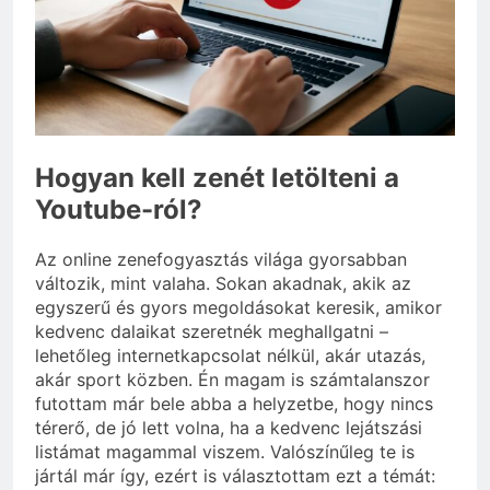
választani?
3 Nap Ezelőtt
Hogyan kell zenét letölteni a
Youtube-ról?
Az online zenefogyasztás világa gyorsabban
változik, mint valaha. Sokan akadnak, akik az
egyszerű és gyors megoldásokat keresik, amikor
kedvenc dalaikat szeretnék meghallgatni –
lehetőleg internetkapcsolat nélkül, akár utazás,
akár sport közben. Én magam is számtalanszor
futottam már bele abba a helyzetbe, hogy nincs
térerő, de jó lett volna, ha a kedvenc lejátszási
listámat magammal viszem. Valószínűleg te is
jártál már így, ezért is választottam ezt a témát: