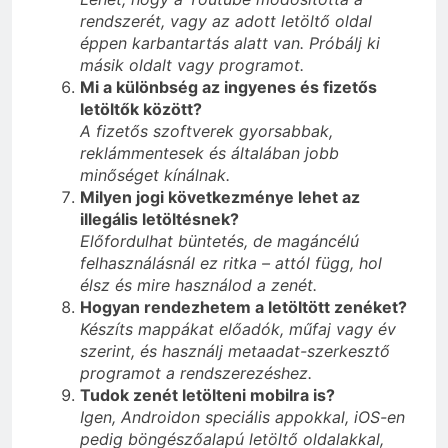
rendszerét, vagy az adott letöltő oldal
éppen karbantartás alatt van. Próbálj ki
másik oldalt vagy programot.
Mi a különbség az ingyenes és fizetős
letöltők között?
A fizetős szoftverek gyorsabbak,
reklámmentesek és általában jobb
minőséget kínálnak.
Milyen jogi következménye lehet az
illegális letöltésnek?
Előfordulhat büntetés, de magáncélú
felhasználásnál ez ritka – attól függ, hol
élsz és mire használod a zenét.
Hogyan rendezhetem a letöltött zenéket?
Készíts mappákat előadók, műfaj vagy év
szerint, és használj metaadat-szerkesztő
programot a rendszerezéshez.
Tudok zenét letölteni mobilra is?
Igen, Androidon speciális appokkal, iOS-en
pedig böngészőalapú letöltő oldalakkal,