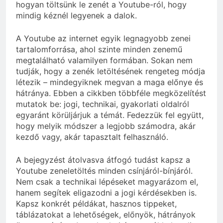
hogyan töltsünk le zenét a Youtube-ról, hogy
mindig kéznél legyenek a dalok.
A Youtube az internet egyik legnagyobb zenei
tartalomforrása, ahol szinte minden zenemű
megtalálható valamilyen formában. Sokan nem
tudják, hogy a zenék letöltésének rengeteg módja
létezik – mindegyiknek megvan a maga előnye és
hátránya. Ebben a cikkben többféle megközelítést
mutatok be: jogi, technikai, gyakorlati oldalról
egyaránt körüljárjuk a témát. Fedezzük fel együtt,
hogy melyik módszer a legjobb számodra, akár
kezdő vagy, akár tapasztalt felhasználó.
A bejegyzést átolvasva átfogó tudást kapsz a
Youtube zeneletöltés minden csínjáról-bínjáról.
Nem csak a technikai lépéseket magyarázom el,
hanem segítek eligazodni a jogi kérdésekben is.
Kapsz konkrét példákat, hasznos tippeket,
táblázatokat a lehetőségek, előnyök, hátrányok