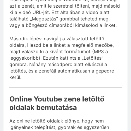
azt a zenét, amit le szeretnél tölteni, majd másold
ki a videó URL-jét. Ezt általában a videó alatt
található „Megosztás” gombbal teheted meg,
vagy a böngésző címsorából kimásolod a linket.
Második lépés: navigálj a választott letöltő
oldalra, illeszd be a linket a megfelelő mezőbe,
majd válaszd ki a kívánt formátumot (MP3 a
leggyakoribb). Ezután kattints a „Letöltés”
gombra. Néhány másodperc alatt elkészül a
letöltés, és a zenefájl automatikusan a gépedre
kerül.
Online Youtube zene letöltő
oldalak bemutatása
Az online letöltő oldalak előnye, hogy nem
igényelnek telepítést, gyorsak és egyszerűen