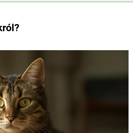
s CRP?
król?