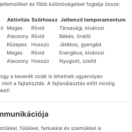
jellemzőiket és főbb különbségeiket foglalja össze:
Aktivitás
Szőrhossz
Jellemző temperamentum
dó
Magas
Rövid
Társasági, kíváncsi
Alacsony
Rövid
Békés, önálló
Közepes
Hosszú
Játékos, gyengéd
Magas
Rövid
Energikus, kíváncsi
Alacsony
Hosszú
Nyugodt, szelíd
 hogy a keverék cicák is lehetnek ugyanolyan
nt a fajtatiszták. A fajtaválasztás előtt mindig
nket!
mmunikációja
kkel, fülükkel, farkukkal és szemükkel is