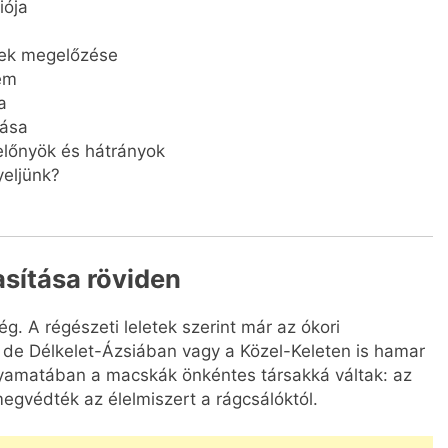
iója
gek megelőzése
lem
a
dása
előnyök és hátrányok
yeljünk?
sítása röviden
g. A régészeti leletek szerint már az ókori
 de Délkelet-Ázsiában vagy a Közel-Keleten is hamar
lyamatában a macskák önkéntes társakká váltak: az
megvédték az élelmiszert a rágcsálóktól.