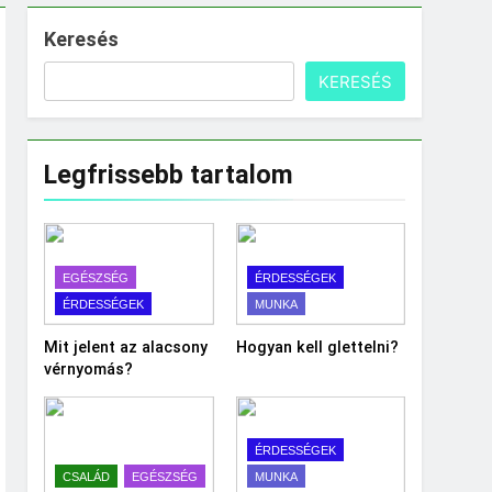
Keresés
KERESÉS
Legfrissebb tartalom
EGÉSZSÉG
ÉRDESSÉGEK
ÉRDESSÉGEK
MUNKA
Mit jelent az alacsony
Hogyan kell glettelni?
vérnyomás?
ÉRDESSÉGEK
CSALÁD
EGÉSZSÉG
MUNKA