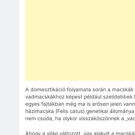
A domesztikáció folyamata során a macskák v
vadmacskákhoz képest például szelídebbek le
egyes fajtákban még ma is erősen jelen vann
házimacska (Felis catus) genetikai állomán
nem csoda, ha olykor visszaköszönnek a „vad
Ahogy a világ változott, úgy alakult a macsk