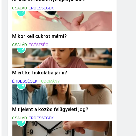
CSALÁD
ÉRDESSÉGEK
12
Mikor kell cukrot mérni?
CSALÁD
EGÉSZSÉG
13
Miért kell iskolába járni?
ÉRDESSÉGEK
TUDOMÁNY
14
Mit jelent a közös felügyeleti jog?
CSALÁD
ÉRDESSÉGEK
15