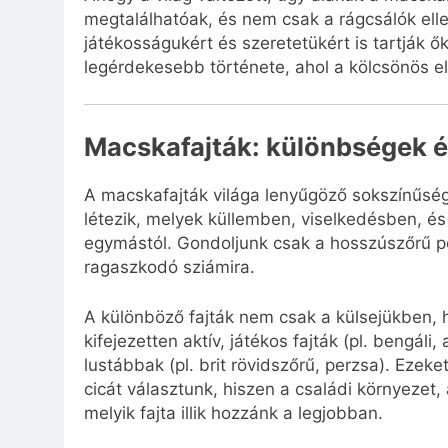
megtalálhatóak, és nem csak a rágcsálók ell
játékosságukért és szeretetükért is tartják 
legérdekesebb története, ahol a kölcsönös elő
Macskafajták: különbségek 
A macskafajták világa lenyűgöző sokszínűsé
létezik, melyek küllemben, viselkedésben, é
egymástól. Gondoljunk csak a hosszúszőrű p
ragaszkodó sziámira.
A különböző fajták nem csak a külsejükben, 
kifejezetten aktív, játékos fajták (pl. bengá
lustábbak (pl. brit rövidszőrű, perzsa). Eze
cicát választunk, hiszen a családi környezet
melyik fajta illik hozzánk a legjobban.