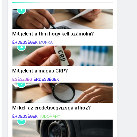
1
Mit jelent a thm hogy kell számolni?
ÉRDESSÉGEK
MUNKA
2
Mit jelent a magas CRP?
EGÉSZSÉG
ÉRDESSÉGEK
3
Mi kell az eredetiségvizsgálathoz?
ÉRDESSÉGEK
TUDOMÁNY
4