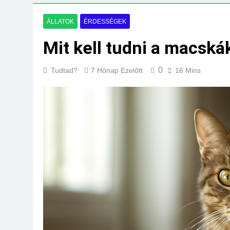
Mit jelent a maga
3 Nap Ezelőtt
ÁLLATOK
ÉRDESSÉGEK
Mit kell tudni a macská
0
Tudtad?
7 Hónap Ezelőtt
16 Mins