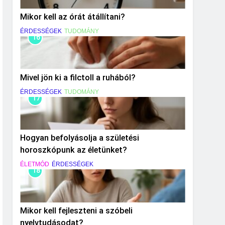
Mikor kell az órát átállítani?
ÉRDESSÉGEK
TUDOMÁNY
16
Mivel jön ki a filctoll a ruhából?
ÉRDESSÉGEK
TUDOMÁNY
17
Hogyan befolyásolja a születési
horoszkópunk az életünket?
ÉLETMÓD
ÉRDESSÉGEK
18
Mikor kell fejleszteni a szóbeli
nyelvtudásodat?