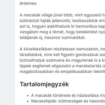
érdemes.
A macskák világa jóval több, mint egyszerű há
különböző fajták jellemzőit, testbeszédük é
azt is, hogyan alakíthatunk ki harmonikus ka
vizsgálom meg a témát, hogy betekintést nyúj
találjanak új, hasznos tudnivalókat.
A következőkben részletesen bemutatom, ho
társállatává, mire kell figyelni gondozásuk 
biztosíthatjuk számukra és magunknak is a bo
tippek segítenek eligazodni a macskatartás ú
magabiztosabban és empatikusabban tekint
Tartalomjegyzék
A macskák története és háziasítása rö
Macskafajták: különbségek és hasonló