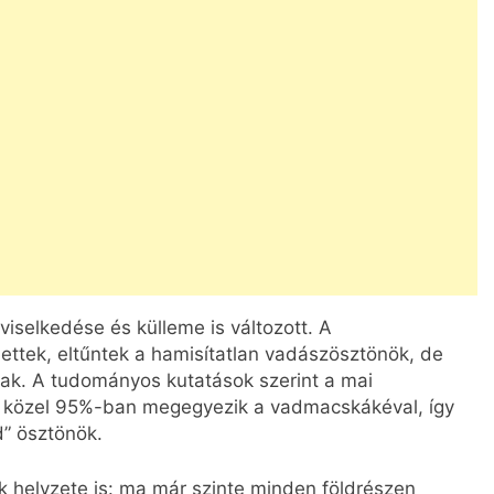
iselkedése és külleme is változott. A
ttek, eltűntek a hamisítatlan vadászösztönök, de
ak. A tudományos kutatások szerint a mai
ya közel 95%-ban megegyezik a vadmacskákéval, így
” ösztönök.
ák helyzete is: ma már szinte minden földrészen