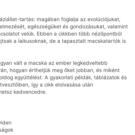
ziállat-tartás: magában foglalja az evolúciójukat,
rtelmezését, egészségüket és gondozásukat, valamint
pcsolatot velük. Ebben a cikkben több nézőpontból
tsak a laikusoknak, de a tapasztalt macskatartók is
gyan vált a macska az ember legkedveltebb
során, hogyan érthetjük meg őket jobban, és miként
ldog együttélést. A gyakorlati példák, táblázatok és
tvesztőiben, így a cikk elolvasása után
hetsz kedvencedre.
viden
ságok