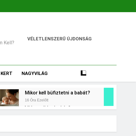
VÉLETLENSZERŰ ÚJDONSÁG
an Kell?
KERT
NAGYVILÁG
Mikor kell büfiztetni a babát?
16 Óra Ezelőtt
Miért zsibbad a kéz?
2 Nap Ezelőtt
égkielégítés?