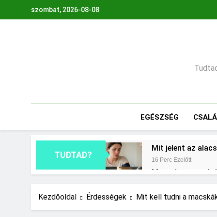
Ugrás
szombat, 2026-08-08
a
tartalomra
Tudtad,
EGÉSZSÉG
CSAL
Mit jelent az ala
TUDTAD?
16 Perc Ezelőtt
Mennyi cement kel
1 Nap Ezelőtt
Miért fáj a váll?
Kezdőoldal
Érdességek
Mit kell tudni a macská
2 Nap Ezelőtt