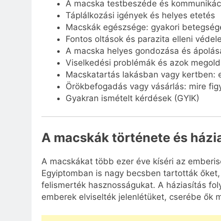
A macska testbeszéde és kommunikác
Táplálkozási igények és helyes etetés
Macskák egészsége: gyakori betegsé
Fontos oltások és parazita elleni véde
A macska helyes gondozása és ápolás
Viselkedési problémák és azok megol
Macskatartás lakásban vagy kertben: 
Örökbefogadás vagy vásárlás: mire fig
Gyakran ismételt kérdések (GYIK)
A macskák története és házia
A macskákat több ezer éve kíséri az emberisé
Egyiptomban is nagy becsben tartották őket,
felismerték hasznosságukat. A háziasítás fo
emberek elviselték jelenlétüket, cserébe ők 