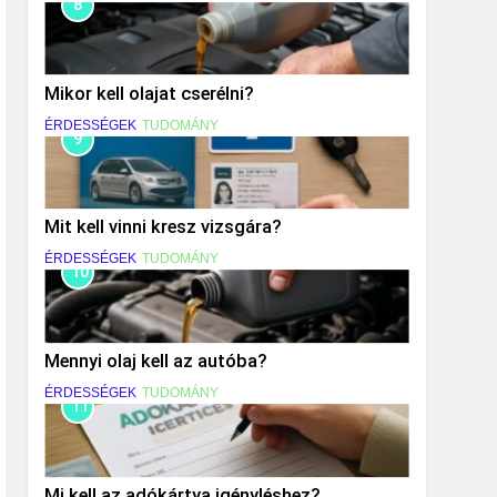
8
Mikor kell olajat cserélni?
ÉRDESSÉGEK
TUDOMÁNY
9
Mit kell vinni kresz vizsgára?
ÉRDESSÉGEK
TUDOMÁNY
10
Mennyi olaj kell az autóba?
ÉRDESSÉGEK
TUDOMÁNY
11
Mi kell az adókártya igényléshez?