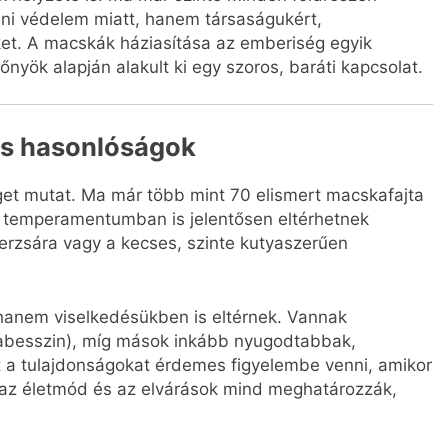
eni védelem miatt, hanem társaságukért,
őket. A macskák háziasítása az emberiség egyik
nyök alapján alakult ki egy szoros, baráti kapcsolat.
és hasonlóságok
get mutat. Ma már több mint 70 elismert macskafajta
s temperamentumban is jelentősen eltérhetnek
erzsára vagy a kecses, szinte kutyaszerűen
hanem viselkedésükben is eltérnek. Vannak
li, abesszin), míg mások inkább nyugodtabbak,
ket a tulajdonságokat érdemes figyelembe venni, amikor
, az életmód és az elvárások mind meghatározzák,