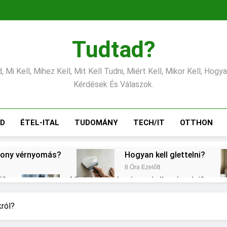
Tudtad?
 Mi Kell, Mihez Kell, Mit Kell Tudni, Miért Kell, Mikor Kell, Hogy
Kérdések És Válaszok.
ÁD
ÉTEL-ITAL
TUDOMÁNY
TECH/IT
OTTHON
csony vérnyomás?
Hogyan kell glettelni?
8 Óra Ezelőtt
l?
Mit jelent a thm hogy kell számolni?
1 Nap Ezelőtt
Mire jó a kollagén?
Mennyi a v
król?
2 Nap Ezelőtt
3 Nap Ezelőtt