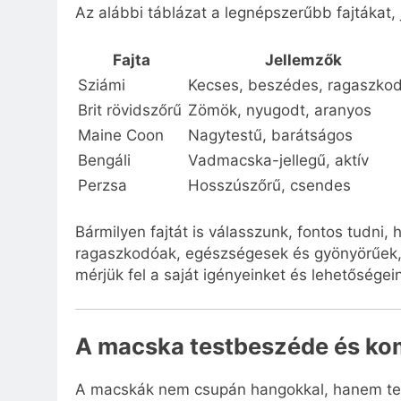
Az alábbi táblázat a legnépszerűbb fajtákat, 
Fajta
Jellemzők
Sziámi
Kecses, beszédes, ragaszko
Brit rövidszőrű
Zömök, nyugodt, aranyos
Maine Coon
Nagytestű, barátságos
Bengáli
Vadmacska-jellegű, aktív
Perzsa
Hosszúszőrű, csendes
Bármilyen fajtát is válasszunk, fontos tudni,
ragaszkodóak, egészségesek és gyönyörűek, mi
mérjük fel a saját igényeinket és lehetőségei
A macska testbeszéde és ko
A macskák nem csupán hangokkal, hanem testü