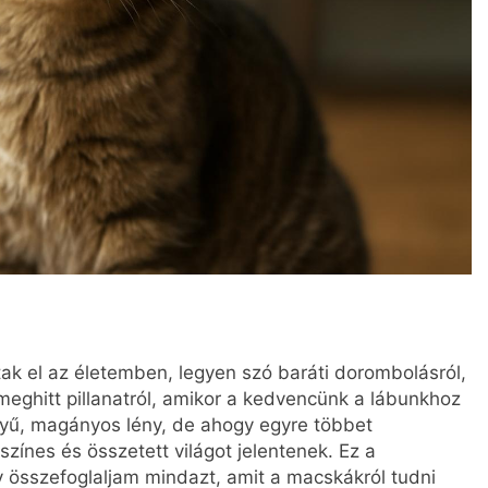
tak el az életemben, legyen szó baráti dorombolásról,
meghitt pillanatról, amikor a kedvencünk a lábunkhoz
ényű, magányos lény, de ahogy egyre többet
színes és összetett világot jelentenek. Ez a
gy összefoglaljam mindazt, amit a macskákról tudni