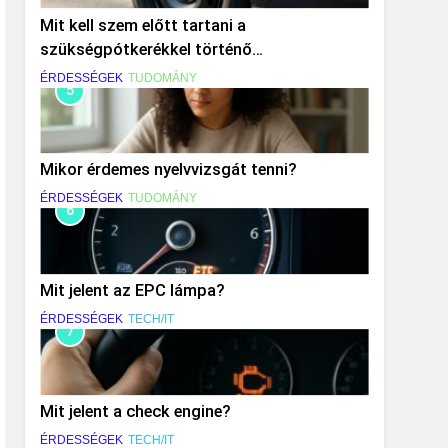
Mit kell szem előtt tartani a
szükségpótkerékkel történő
közlekedéskor?
ÉRDESSÉGEK
TUDOMÁNY
5
Mikor érdemes nyelvvizsgát tenni?
ÉRDESSÉGEK
TUDOMÁNY
6
Mit jelent az EPC lámpa?
ÉRDESSÉGEK
TECH/IT
7
Mit jelent a check engine?
ÉRDESSÉGEK
TECH/IT