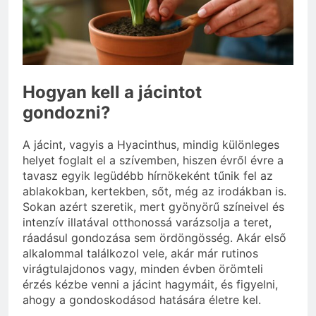
eredetiségvizsgálathoz?
3 Nap Ezelőtt
Hogyan kell a jácintot
gondozni?
A jácint, vagyis a Hyacinthus, mindig különleges
helyet foglalt el a szívemben, hiszen évről évre a
tavasz egyik legüdébb hírnökeként tűnik fel az
ablakokban, kertekben, sőt, még az irodákban is.
Sokan azért szeretik, mert gyönyörű színeivel és
intenzív illatával otthonossá varázsolja a teret,
ráadásul gondozása sem ördöngösség. Akár első
alkalommal találkozol vele, akár már rutinos
virágtulajdonos vagy, minden évben örömteli
érzés kézbe venni a jácint hagymáit, és figyelni,
ahogy a gondoskodásod hatására életre kel.