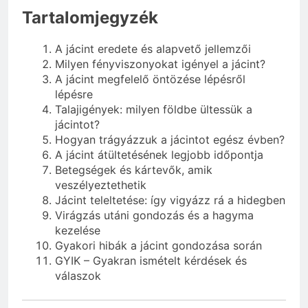
Tartalomjegyzék
A jácint eredete és alapvető jellemzői
Milyen fényviszonyokat igényel a jácint?
A jácint megfelelő öntözése lépésről
lépésre
Talajigények: milyen földbe ültessük a
jácintot?
Hogyan trágyázzuk a jácintot egész évben?
A jácint átültetésének legjobb időpontja
Betegségek és kártevők, amik
veszélyeztethetik
Jácint teleltetése: így vigyázz rá a hidegben
Virágzás utáni gondozás és a hagyma
kezelése
Gyakori hibák a jácint gondozása során
GYIK – Gyakran ismételt kérdések és
válaszok