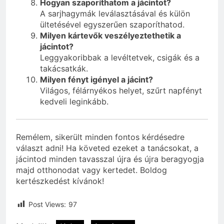
Hogyan szaporíthatom a jácintot?
A sarjhagymák leválasztásával és külön
ültetésével egyszerűen szaporíthatod.
Milyen kártevők veszélyeztethetik a
jácintot?
Leggyakoribbak a levéltetvek, csigák és a
takácsatkák.
Milyen fényt igényel a jácint?
Világos, félárnyékos helyet, szűrt napfényt
kedveli leginkább.
Remélem, sikerült minden fontos kérdésedre
választ adni! Ha követed ezeket a tanácsokat, a
jácintod minden tavasszal újra és újra beragyogja
majd otthonodat vagy kertedet. Boldog
kertészkedést kívánok!
Post Views:
97