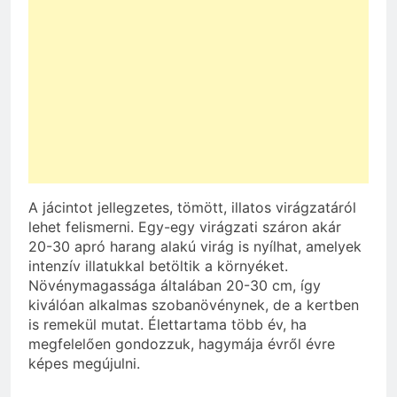
A jácintot jellegzetes, tömött, illatos virágzatáról
lehet felismerni. Egy-egy virágzati száron akár
20-30 apró harang alakú virág is nyílhat, amelyek
intenzív illatukkal betöltik a környéket.
Növénymagassága általában 20-30 cm, így
kiválóan alkalmas szobanövénynek, de a kertben
is remekül mutat. Élettartama több év, ha
megfelelően gondozzuk, hagymája évről évre
képes megújulni.