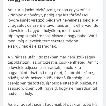
Amikor a jácint elvirágzott, sokan egyszerűen
kidobják a növényt, pedig egy kis törődéssel
jövőre ismét virágzó példányt nevelhetsz belőle. A
virágzatot célszerű eltávolítani, amint elhervad, de
a leveleket hagyd a helyükön, mert azok
tápanyagot raktároznak vissza a hagymába. Várd
meg, míg a levelek természetes módon
elsárgulnak és elszáradnak.
A virágzás utáni időszakban már nem szükséges
tápoldatozni, az öntözést is csökkentheted. Amint
a levelek teljesen elszáradtak, emeld ki a
hagymákat, tisztítsd meg őket, és tárold száraz,
hűvös, sötét helyen a következő ültetésig. Ha
cserépben tartottad, új földbe ültesd át ősszel, ha
szabadföldben volt, figyeld, hogy ne maradjon túl
nedves a hely.
Az elvirágzott jácint hagymáiból gyakran több kis