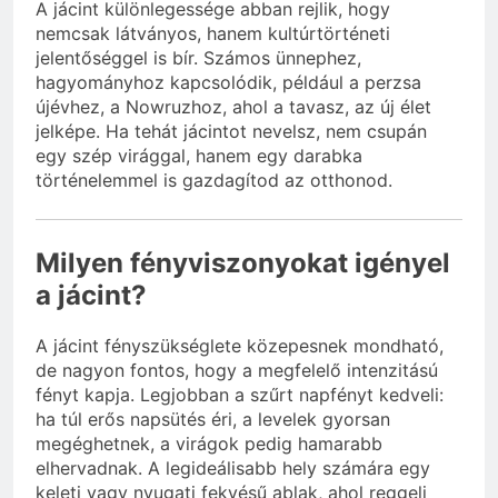
A jácint különlegessége abban rejlik, hogy
nemcsak látványos, hanem kultúrtörténeti
jelentőséggel is bír. Számos ünnephez,
hagyományhoz kapcsolódik, például a perzsa
újévhez, a Nowruzhoz, ahol a tavasz, az új élet
jelképe. Ha tehát jácintot nevelsz, nem csupán
egy szép virággal, hanem egy darabka
történelemmel is gazdagítod az otthonod.
Milyen fényviszonyokat igényel
a jácint?
A jácint fényszükséglete közepesnek mondható,
de nagyon fontos, hogy a megfelelő intenzitású
fényt kapja. Legjobban a szűrt napfényt kedveli:
ha túl erős napsütés éri, a levelek gyorsan
megéghetnek, a virágok pedig hamarabb
elhervadnak. A legideálisabb hely számára egy
keleti vagy nyugati fekvésű ablak, ahol reggeli