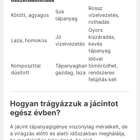
Rossz
Sok
Kötött, agyagos
vízelvezetés,
tápanyag
rothadás
Gyors
Jó
kiszáradás,
Laza, homokos
vízelvezetés
kevés
tápanyag
Idővel
Komposzttal
Tápanyagban
tömörödhet,
dúsított
gazdag, laza
rendszeres
felújítás kell
Hogyan trágyázzuk a jácintot
egész évben?
A jácint tápanyagigénye viszonylag mérsékelt, de
a virágzás előtti és alatti időszakban meghálálja,