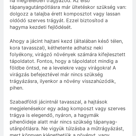
ha megfelelően trágyázod. Az első
tápanyagutánpótlásra már ültetéskor szükség van:
dolgozz a talajba érett komposztot vagy lassan
oldódó szerves trágyát. Ezzel biztosítod a
hagyma kezdeti fejlődését.
Ahogy a jácint hajtani kezd (általában késő télen,
kora tavasszal), kéthetente adhatsz neki
folyékony, virágzó növények számára kifejlesztett
tápoldatot. Fontos, hogy a tápoldatot mindig a
földbe öntsd, ne a levelekre vagy virágokra! A
virágzás befejeztével már nincs szükség
trágyázásra, ilyenkor a növény visszahúzódik,
pihen.
Szabadföldi jácintnál tavasszal, a hajtások
megjelenésekor egy adag komposzt vagy szerves
trágya is elegendő, nyáron, a hagymák
pihenőideje alatt már nincs szükség tápanyag-
utánpótlásra. Ne vigyük túlzásba a műtrágyázást,
mert könnyen kiégethetjük a növényt, vagy