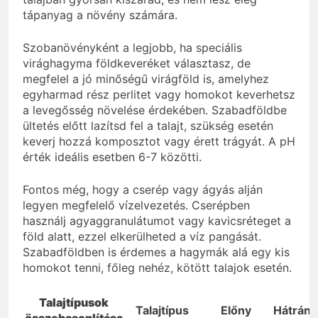
tápanyag a növény számára.
Szobanövényként a legjobb, ha speciális
virághagyma földkeveréket választasz, de
megfelel a jó minőségű virágföld is, amelyhez
egyharmad rész perlitet vagy homokot keverhetsz
a levegősség növelése érdekében. Szabadföldbe
ültetés előtt lazítsd fel a talajt, szükség esetén
keverj hozzá komposztot vagy érett trágyát. A pH
érték ideális esetben 6-7 közötti.
Fontos még, hogy a cserép vagy ágyás alján
legyen megfelelő vízelvezetés. Cserépben
használj agyaggranulátumot vagy kavicsréteget a
föld alatt, ezzel elkerülheted a víz pangását.
Szabadföldben is érdemes a hagymák alá egy kis
homokot tenni, főleg nehéz, kötött talajok esetén.
Talajtípusok
Talajtípus
Előny
Hátrány
összehasonlítása