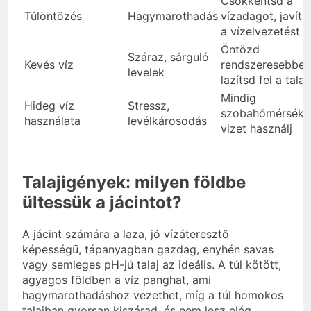
Csökkentsd a
Túlöntözés
Hagymarothadás
vízadagot, javíts
a vízelvezetést
Öntözd
Száraz, sárguló
Kevés víz
rendszeresebben
levelek
lazítsd fel a talaj
Mindig
Hideg víz
Stressz,
szobahőmérsékl
használata
levélkárosodás
vizet használj
Talajigények: milyen földbe
ültessük a jácintot?
A jácint számára a laza, jó vízáteresztő
képességű, tápanyagban gazdag, enyhén savas
vagy semleges pH-jú talaj az ideális. A túl kötött,
agyagos földben a víz panghat, ami
hagymarothadáshoz vezethet, míg a túl homokos
talajban gyorsan kiszárad, és nem lesz elég