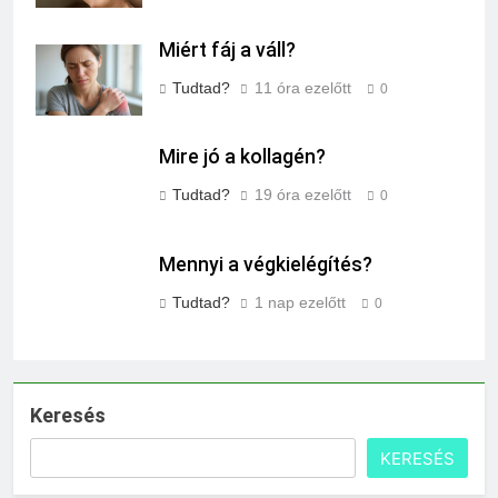
Miért fáj a váll?
Tudtad?
11 óra ezelőtt
0
Mire jó a kollagén?
Tudtad?
19 óra ezelőtt
0
Mennyi a végkielégítés?
Tudtad?
1 nap ezelőtt
0
Keresés
KERESÉS