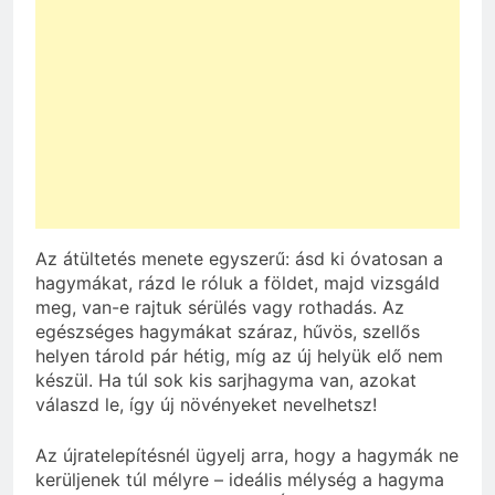
Az átültetés menete egyszerű: ásd ki óvatosan a
hagymákat, rázd le róluk a földet, majd vizsgáld
meg, van-e rajtuk sérülés vagy rothadás. Az
egészséges hagymákat száraz, hűvös, szellős
helyen tárold pár hétig, míg az új helyük elő nem
készül. Ha túl sok kis sarjhagyma van, azokat
válaszd le, így új növényeket nevelhetsz!
Az újratelepítésnél ügyelj arra, hogy a hagymák ne
kerüljenek túl mélyre – ideális mélység a hagyma