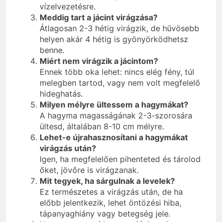
vízelvezetésre.
Meddig tart a jácint virágzása?
Átlagosan 2-3 hétig virágzik, de hűvösebb
helyen akár 4 hétig is gyönyörködhetsz
benne.
Miért nem virágzik a jácintom?
Ennek több oka lehet: nincs elég fény, túl
melegben tartod, vagy nem volt megfelelő
hideghatás.
Milyen mélyre ültessem a hagymákat?
A hagyma magasságának 2-3-szorosára
ültesd, általában 8-10 cm mélyre.
Lehet-e újrahasznosítani a hagymákat
virágzás után?
Igen, ha megfelelően pihenteted és tárolod
őket, jövőre is virágzanak.
Mit tegyek, ha sárgulnak a levelek?
Ez természetes a virágzás után, de ha
előbb jelentkezik, lehet öntözési hiba,
tápanyaghiány vagy betegség jele.