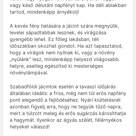
vagy késő délutáni napfényt kap. Ha déli ablakban
tartod, mindenképp árnyékolj!
A kevés fény hatására a jácint szára megnyúlik,
levelei sápadtabbak lesznek, és virágzása
gyengébb lehet. Ez főleg lakásban, téli
időszakban okozhat gondot. Ha azt tapasztalod,
hogy a virágok nem nyílnak ki, vagy a növény
„nyúlánk” lesz, mindenképp helyezd világosabb
helyre, esetleg egészítsd ki mesterséges
növénylámpával.
Szabadföldi jácintok esetén a tavaszi időjárás
általában ideális: a friss, még nem túl erős napfény
pont elegendő a fejlődéséhez. Nyári kiültetésnél
azonban figyelj arra, hogy ne tegyük tűző napra,
mert a túlzott meleg és erős sugárzás károsíthatja
a hagymát. Ilyenkor az ágyás szélét, félárnyékos
helyeket válaszd!