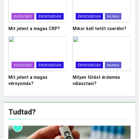
EGÉSZSÉG
ÉRDESSÉGEK
ÉRDESSÉGEK
MUNKA
Mit jelent a magas CRP?
Mikor kell tetőt cserélni?
EGÉSZSÉG
ÉRDESSÉGEK
ÉRDESSÉGEK
MUNKA
Mit jelent a magas
Milyen fűtést érdemes
vérnyomás?
választani?
Tudtad?
1