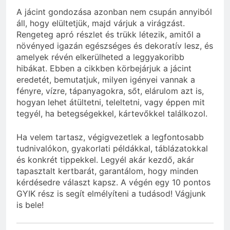
A jácint gondozása azonban nem csupán annyiból
áll, hogy elültetjük, majd várjuk a virágzást.
Rengeteg apró részlet és trükk létezik, amitől a
növényed igazán egészséges és dekoratív lesz, és
amelyek révén elkerülheted a leggyakoribb
hibákat. Ebben a cikkben körbejárjuk a jácint
eredetét, bemutatjuk, milyen igényei vannak a
fényre, vízre, tápanyagokra, sőt, elárulom azt is,
hogyan lehet átültetni, teleltetni, vagy éppen mit
tegyél, ha betegségekkel, kártevőkkel találkozol.
Ha velem tartasz, végigvezetlek a legfontosabb
tudnivalókon, gyakorlati példákkal, táblázatokkal
és konkrét tippekkel. Legyél akár kezdő, akár
tapasztalt kertbarát, garantálom, hogy minden
kérdésedre választ kapsz. A végén egy 10 pontos
GYIK rész is segít elmélyíteni a tudásod! Vágjunk
is bele!