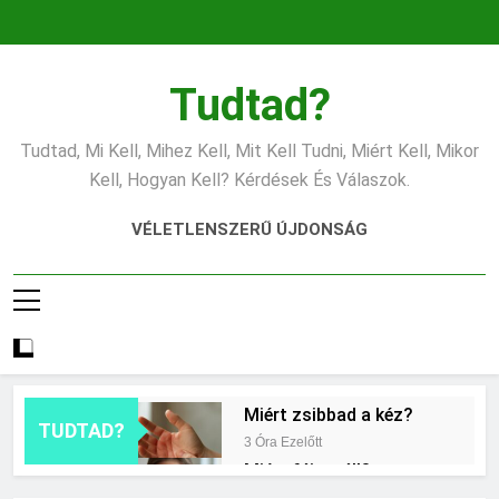
Ugrás
a
tartalomra
Tudtad?
Tudtad, Mi Kell, Mihez Kell, Mit Kell Tudni, Miért Kell, Mikor
Kell, Hogyan Kell? Kérdések És Válaszok.
VÉLETLENSZERŰ ÚJDONSÁG
Miért zsibbad a kéz?
TUDTAD?
3 Óra Ezelőtt
Miért fáj a váll?
11 Óra Ezelőtt