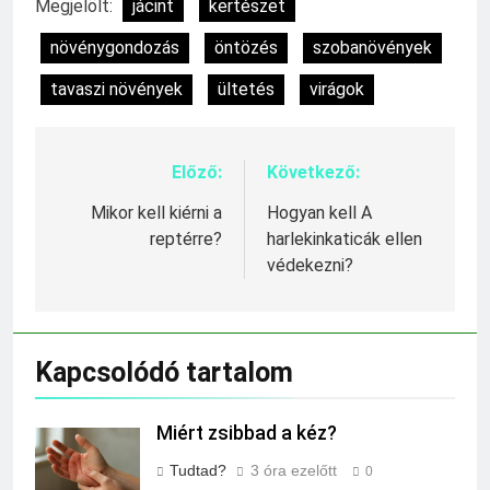
Megjelölt:
jácint
kertészet
növénygondozás
öntözés
szobanövények
tavaszi növények
ültetés
virágok
Előző:
Következő:
Bejegyzés
navigáció
Mikor kell kiérni a
Hogyan kell A
reptérre?
harlekinkaticák ellen
védekezni?
Kapcsolódó tartalom
Miért zsibbad a kéz?
Tudtad?
3 óra ezelőtt
0