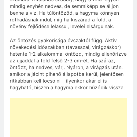
mindig enyhén nedves, de semmiképp se álljon
benne a víz. Ha túlöntözöd, a hagyma könnyen
rothadásnak indul, míg ha kiszárad a föld, a
növény fejlődése lelassul, levelei elsárgulnak.
Az öntözés gyakorisága évszaktól függ. Aktív
növekedési időszakban (tavasszal, virágzáskor)
hetente 1-2 alkalommal öntözd, mindig ellenőrizve
az ujjaddal a föld felső 2-3 cm-ét. Ha száraz,
öntözz, ha nedves, várj. Nyáron, a virágzás után,
amikor a jácint pihenő állapotba kerül, jelentősen
ritkábban kell locsolni – ilyenkor akár el is
hagyható, hiszen a hagyma ekkor húzódik vissza.