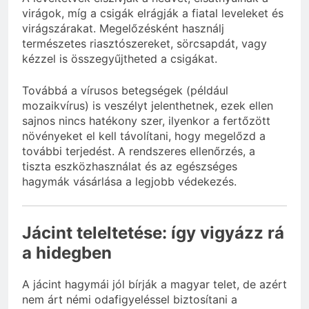
virágok, míg a csigák elrágják a fiatal leveleket és
virágszárakat. Megelőzésként használj
természetes riasztószereket, sörcsapdát, vagy
kézzel is összegyűjtheted a csigákat.
Továbbá a vírusos betegségek (például
mozaikvírus) is veszélyt jelenthetnek, ezek ellen
sajnos nincs hatékony szer, ilyenkor a fertőzött
növényeket el kell távolítani, hogy megelőzd a
további terjedést. A rendszeres ellenőrzés, a
tiszta eszközhasználat és az egészséges
hagymák vásárlása a legjobb védekezés.
Jácint teleltetése: így vigyázz rá
a hidegben
A jácint hagymái jól bírják a magyar telet, de azért
nem árt némi odafigyeléssel biztosítani a