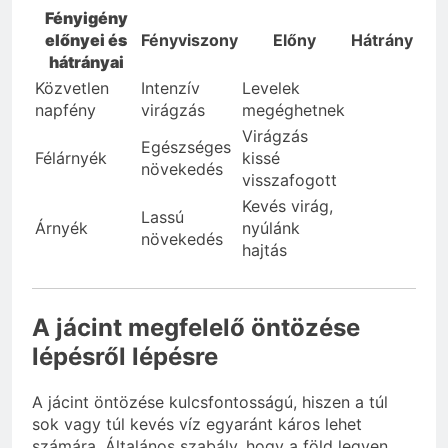
Fényigény
előnyei és
Fényviszony
Előny
Hátrány
hátrányai
Közvetlen
Intenzív
Levelek
napfény
virágzás
megéghetnek
Virágzás
Egészséges
Félárnyék
kissé
növekedés
visszafogott
Kevés virág,
Lassú
Árnyék
nyúlánk
növekedés
hajtás
A jácint megfelelő öntözése
lépésről lépésre
A jácint öntözése kulcsfontosságú, hiszen a túl
sok vagy túl kevés víz egyaránt káros lehet
számára. Általános szabály, hogy a föld legyen