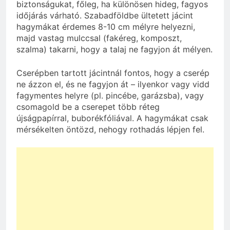
biztonságukat, főleg, ha különösen hideg, fagyos
időjárás várható. Szabadföldbe ültetett jácint
hagymákat érdemes 8-10 cm mélyre helyezni,
majd vastag mulccsal (fakéreg, komposzt,
szalma) takarni, hogy a talaj ne fagyjon át mélyen.
Cserépben tartott jácintnál fontos, hogy a cserép
ne ázzon el, és ne fagyjon át – ilyenkor vagy vidd
fagymentes helyre (pl. pincébe, garázsba), vagy
csomagold be a cserepet több réteg
újságpapírral, buborékfóliával. A hagymákat csak
mérsékelten öntözd, nehogy rothadás lépjen fel.