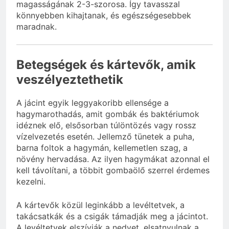
magasságának 2-3-szorosa. Így tavasszal
könnyebben kihajtanak, és egészségesebbek
maradnak.
Betegségek és kártevők, amik
veszélyeztethetik
A jácint egyik leggyakoribb ellensége a
hagymarothadás, amit gombák és baktériumok
idéznek elő, elsősorban túlöntözés vagy rossz
vízelvezetés esetén. Jellemző tünetek a puha,
barna foltok a hagymán, kellemetlen szag, a
növény hervadása. Az ilyen hagymákat azonnal el
kell távolítani, a többit gombaölő szerrel érdemes
kezelni.
A kártevők közül leginkább a levéltetvek, a
takácsatkák és a csigák támadják meg a jácintot.
A levéltetvek elszívják a nedvet, elsatnyulnak a