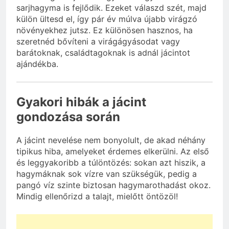
sarjhagyma is fejlődik. Ezeket válaszd szét, majd
külön ültesd el, így pár év múlva újabb virágzó
növényekhez jutsz. Ez különösen hasznos, ha
szeretnéd bővíteni a virágágyásodat vagy
barátoknak, családtagoknak is adnál jácintot
ajándékba.
Gyakori hibák a jácint
gondozása során
A jácint nevelése nem bonyolult, de akad néhány
tipikus hiba, amelyeket érdemes elkerülni. Az első
és leggyakoribb a túlöntözés: sokan azt hiszik, a
hagymáknak sok vízre van szükségük, pedig a
pangó víz szinte biztosan hagymarothadást okoz.
Mindig ellenőrizd a talajt, mielőtt öntözöl!