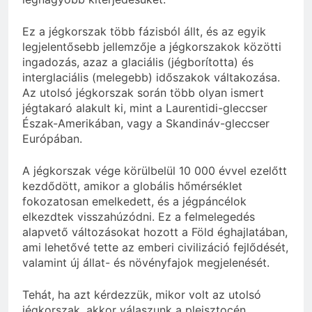
Ez a jégkorszak több fázisból állt, és az egyik
legjelentősebb jellemzője a jégkorszakok közötti
ingadozás, azaz a glaciális (jégborította) és
interglaciális (melegebb) időszakok váltakozása.
Az utolsó jégkorszak során több olyan ismert
jégtakaró alakult ki, mint a Laurentidi-gleccser
Észak-Amerikában, vagy a Skandináv-gleccser
Európában.
A jégkorszak vége körülbelül 10 000 évvel ezelőtt
kezdődött, amikor a globális hőmérséklet
fokozatosan emelkedett, és a jégpáncélok
elkezdtek visszahúzódni. Ez a felmelegedés
alapvető változásokat hozott a Föld éghajlatában,
ami lehetővé tette az emberi civilizáció fejlődését,
valamint új állat- és növényfajok megjelenését.
Tehát, ha azt kérdezzük, mikor volt az utolsó
jégkorszak, akkor válaszunk a pleisztocén