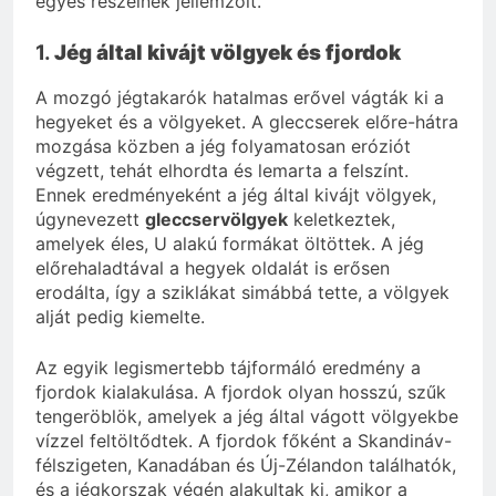
egyes részeinek jellemzőit.
1.
Jég által kivájt völgyek és fjordok
A mozgó jégtakarók hatalmas erővel vágták ki a
hegyeket és a völgyeket. A gleccserek előre-hátra
mozgása közben a jég folyamatosan eróziót
végzett, tehát elhordta és lemarta a felszínt.
Ennek eredményeként a jég által kivájt völgyek,
úgynevezett
gleccservölgyek
keletkeztek,
amelyek éles, U alakú formákat öltöttek. A jég
előrehaladtával a hegyek oldalát is erősen
erodálta, így a sziklákat simábbá tette, a völgyek
alját pedig kiemelte.
Az egyik legismertebb tájformáló eredmény a
fjordok kialakulása. A fjordok olyan hosszú, szűk
tengeröblök, amelyek a jég által vágott völgyekbe
vízzel feltöltődtek. A fjordok főként a Skandináv-
félszigeten, Kanadában és Új-Zélandon találhatók,
és a jégkorszak végén alakultak ki, amikor a