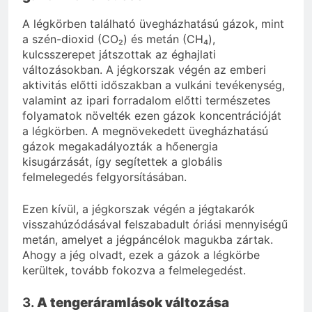
A légkörben található üvegházhatású gázok, mint
a szén-dioxid (CO₂) és metán (CH₄),
kulcsszerepet játszottak az éghajlati
változásokban. A jégkorszak végén az emberi
aktivitás előtti időszakban a vulkáni tevékenység,
valamint az ipari forradalom előtti természetes
folyamatok növelték ezen gázok koncentrációját
a légkörben. A megnövekedett üvegházhatású
gázok megakadályozták a hőenergia
kisugárzását, így segítettek a globális
felmelegedés felgyorsításában.
Ezen kívül, a jégkorszak végén a jégtakarók
visszahúzódásával felszabadult óriási mennyiségű
metán, amelyet a jégpáncélok magukba zártak.
Ahogy a jég olvadt, ezek a gázok a légkörbe
kerültek, tovább fokozva a felmelegedést.
3.
A tengeráramlások változása