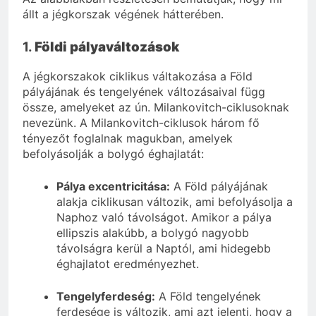
állt a jégkorszak végének hátterében.
1.
Földi pályaváltozások
A jégkorszakok ciklikus váltakozása a Föld
pályájának és tengelyének változásaival függ
össze, amelyeket az ún. Milankovitch-ciklusoknak
nevezünk. A Milankovitch-ciklusok három fő
tényezőt foglalnak magukban, amelyek
befolyásolják a bolygó éghajlatát:
Pálya excentricitása:
A Föld pályájának
alakja ciklikusan változik, ami befolyásolja a
Naphoz való távolságot. Amikor a pálya
ellipszis alakúbb, a bolygó nagyobb
távolságra kerül a Naptól, ami hidegebb
éghajlatot eredményezhet.
Tengelyferdeség:
A Föld tengelyének
ferdesége is változik, ami azt jelenti, hogy a