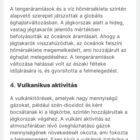
A tengeráramlások és a víz hőmérséklete szintén
alapvető szerepet játszottak a globális
éghajlatváltozásban. A jégkorszak alatt a hideg,
vastag jégtakarók jelentős mértékben
befolyásolták az óceánok áramlásait. Ahogy a
jégtakarók visszahúzódtak, az óceánok felszíni
hőmérséklete megemelkedett, ami hozzájárult az
éghajlat melegedéséhez. A tengeráramlások
változása hatással volt az északi félteke
időjárására is, és gyorsította a felmelegedést.
4.
Vulkanikus aktivitás
A vulkánkitörések, amelyek nagy mennyiségű
gázokat, például szén-dioxidot és ként
bocsátanak ki a légkörbe, szintén hozzájárultak a
jégkorszak végéhez. A vulkáni aktivitás az
atmoszférában lévő üvegházhatású gázok
mennyiségének növekedését okozta, ami fokozta
a felmelegedést. Ezen kívül a vulkánok hatására a