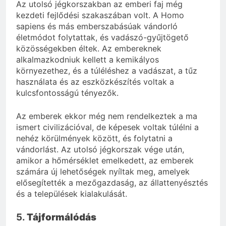
Az utolsó jégkorszakban az emberi faj még
kezdeti fejlődési szakaszában volt. A Homo
sapiens és más emberszabásúak vándorló
életmódot folytattak, és vadászó-gyűjtögető
közösségekben éltek. Az embereknek
alkalmazkodniuk kellett a kemikályos
környezethez, és a túléléshez a vadászat, a tűz
használata és az eszközkészítés voltak a
kulcsfontosságú tényezők.
Az emberek ekkor még nem rendelkeztek a ma
ismert civilizációval, de képesek voltak túlélni a
nehéz körülmények között, és folytatni a
vándorlást. Az utolsó jégkorszak vége után,
amikor a hőmérséklet emelkedett, az emberek
számára új lehetőségek nyíltak meg, amelyek
elősegítették a mezőgazdaság, az állattenyésztés
és a települések kialakulását.
5.
Tájformálódás