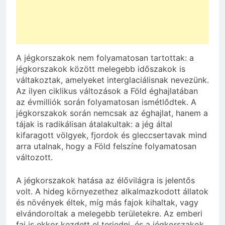
A jégkorszakok nem folyamatosan tartottak: a
jégkorszakok között melegebb időszakok is
váltakoztak, amelyeket interglaciálisnak nevezünk.
Az ilyen ciklikus változások a Föld éghajlatában
az évmilliók során folyamatosan ismétlődtek. A
jégkorszakok során nemcsak az éghajlat, hanem a
tájak is radikálisan átalakultak: a jég által
kifaragott völgyek, fjordok és gleccsertavak mind
arra utalnak, hogy a Föld felszíne folyamatosan
változott.
A jégkorszakok hatása az élővilágra is jelentős
volt. A hideg környezethez alkalmazkodott állatok
és növények éltek, míg más fajok kihaltak, vagy
elvándoroltak a melegebb területekre. Az emberi
faj is ekkor kezdett el terjedni, és a jégkorszakok