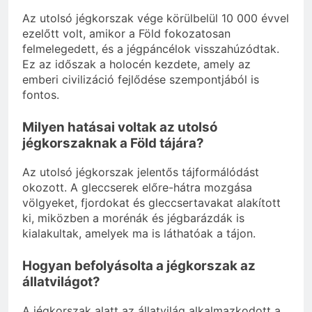
Az utolsó jégkorszak vége körülbelül 10 000 évvel
ezelőtt volt, amikor a Föld fokozatosan
felmelegedett, és a jégpáncélok visszahúzódtak.
Ez az időszak a holocén kezdete, amely az
emberi civilizáció fejlődése szempontjából is
fontos.
Milyen hatásai voltak az utolsó
jégkorszaknak a Föld tájára?
Az utolsó jégkorszak jelentős tájformálódást
okozott. A gleccserek előre-hátra mozgása
völgyeket, fjordokat és gleccsertavakat alakított
ki, miközben a morénák és jégbarázdák is
kialakultak, amelyek ma is láthatóak a tájon.
Hogyan befolyásolta a jégkorszak az
állatvilágot?
A jégkorszak alatt az állatvilág alkalmazkodott a