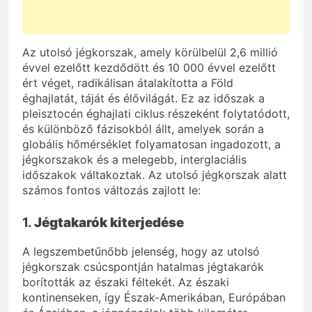
Az utolsó jégkorszak, amely körülbelül 2,6 millió
évvel ezelőtt kezdődött és 10 000 évvel ezelőtt
ért véget, radikálisan átalakította a Föld
éghajlatát, táját és élővilágát. Ez az időszak a
pleisztocén éghajlati ciklus részeként folytatódott,
és különböző fázisokból állt, amelyek során a
globális hőmérséklet folyamatosan ingadozott, a
jégkorszakok és a melegebb, interglaciális
időszakok váltakoztak. Az utolsó jégkorszak alatt
számos fontos változás zajlott le:
1.
Jégtakarók kiterjedése
A legszembetűnőbb jelenség, hogy az utolsó
jégkorszak csúcspontján hatalmas jégtakarók
borították az északi féltekét. Az északi
kontinenseken, így Észak-Amerikában, Európában