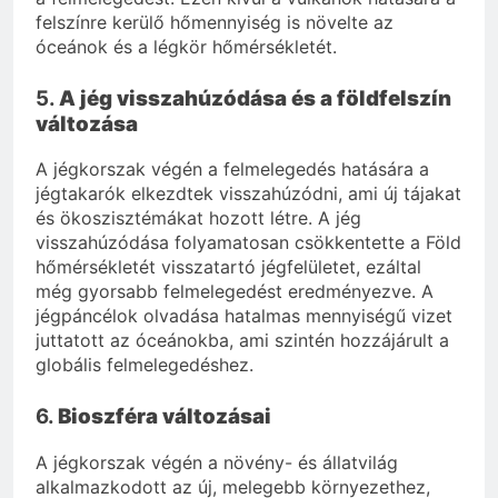
felszínre kerülő hőmennyiség is növelte az
óceánok és a légkör hőmérsékletét.
5.
A jég visszahúzódása és a földfelszín
változása
A jégkorszak végén a felmelegedés hatására a
jégtakarók elkezdtek visszahúzódni, ami új tájakat
és ökoszisztémákat hozott létre. A jég
visszahúzódása folyamatosan csökkentette a Föld
hőmérsékletét visszatartó jégfelületet, ezáltal
még gyorsabb felmelegedést eredményezve. A
jégpáncélok olvadása hatalmas mennyiségű vizet
juttatott az óceánokba, ami szintén hozzájárult a
globális felmelegedéshez.
6.
Bioszféra változásai
A jégkorszak végén a növény- és állatvilág
alkalmazkodott az új, melegebb környezethez,