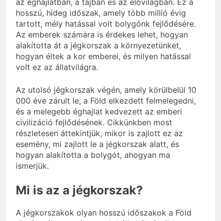
az éghajlatban, a tájban és az élővilágban. Ez a
hosszú, hideg időszak, amely több millió évig
tartott, mély hatással volt bolygónk fejlődésére.
Az emberek számára is érdekes lehet, hogyan
alakította át a jégkorszak a környezetünket,
hogyan éltek a kor emberei, és milyen hatással
volt ez az állatvilágra.
Az utolsó jégkorszak végén, amely körülbelül 10
000 éve zárult le, a Föld elkezdett felmelegedni,
és a melegebb éghajlat kedvezett az emberi
civilizáció fejlődésének. Cikkünkben most
részletesen áttekintjük, mikor is zajlott ez az
esemény, mi zajlott le a jégkorszak alatt, és
hogyan alakította a bolygót, ahogyan ma
ismerjük.
Mi is az a jégkorszak?
A jégkorszakok olyan hosszú időszakok a Föld