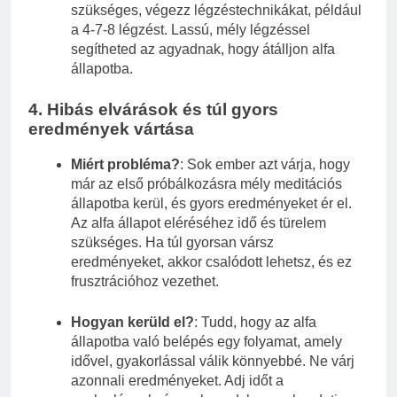
szükséges, végezz légzéstechnikákat, például
a 4-7-8 légzést. Lassú, mély légzéssel
segítheted az agyadnak, hogy átálljon alfa
állapotba.
4.
Hibás elvárások és túl gyors
eredmények vártása
Miért probléma?
: Sok ember azt várja, hogy
már az első próbálkozásra mély meditációs
állapotba kerül, és gyors eredményeket ér el.
Az alfa állapot eléréséhez idő és türelem
szükséges. Ha túl gyorsan vársz
eredményeket, akkor csalódott lehetsz, és ez
frusztrációhoz vezethet.
Hogyan kerüld el?
: Tudd, hogy az alfa
állapotba való belépés egy folyamat, amely
idővel, gyakorlással válik könnyebbé. Ne várj
azonnali eredményeket. Adj időt a