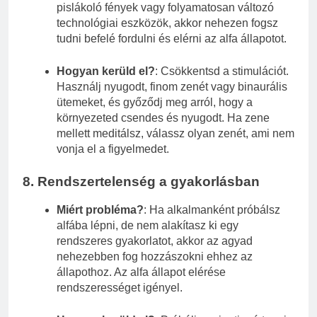
pislákoló fények vagy folyamatosan változó
technológiai eszközök, akkor nehezen fogsz
tudni befelé fordulni és elérni az alfa állapotot.
Hogyan kerüld el?
: Csökkentsd a stimulációt.
Használj nyugodt, finom zenét vagy binaurális
ütemeket, és győződj meg arról, hogy a
környezeted csendes és nyugodt. Ha zene
mellett meditálsz, válassz olyan zenét, ami nem
vonja el a figyelmedet.
8.
Rendszertelenség a gyakorlásban
Miért probléma?
: Ha alkalmanként próbálsz
alfába lépni, de nem alakítasz ki egy
rendszeres gyakorlatot, akkor az agyad
nehezebben fog hozzászokni ehhez az
állapothoz. Az alfa állapot elérése
rendszerességet igényel.