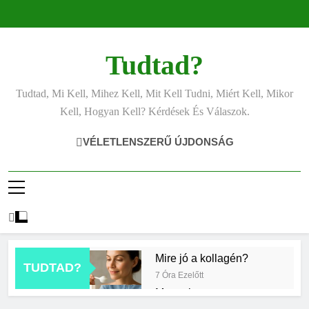
Ugrás
a
tartalomra
Tudtad?
Tudtad, Mi Kell, Mihez Kell, Mit Kell Tudni, Miért Kell, Mikor
Kell, Hogyan Kell? Kérdések És Válaszok.
VÉLETLENSZERŰ ÚJDONSÁG
Mire jó a kollagén?
TUDTAD?
7 Óra Ezelőtt
Mennyi a
végkielégítés?