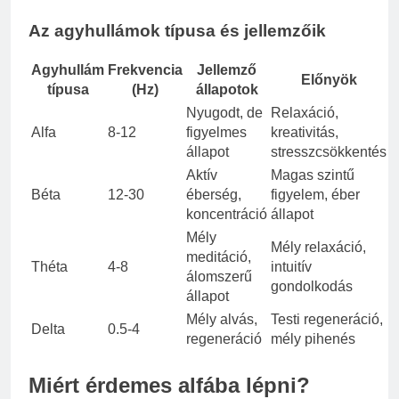
Az agyhullámok típusa és jellemzőik
Agyhullám
Frekvencia
Jellemző
Előnyök
típusa
(Hz)
állapotok
Nyugodt, de
Relaxáció,
Alfa
8-12
figyelmes
kreativitás,
állapot
stresszcsökkentés
Aktív
Magas szintű
Béta
12-30
éberség,
figyelem, éber
koncentráció
állapot
Mély
Mély relaxáció,
meditáció,
Théta
4-8
intuitív
álomszerű
gondolkodás
állapot
Mély alvás,
Testi regeneráció,
Delta
0.5-4
regeneráció
mély pihenés
Miért érdemes alfába lépni?