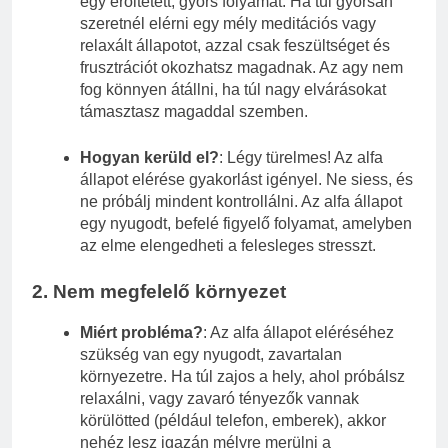
egy erőltetett, gyors folyamat. Ha túl gyorsan
szeretnél elérni egy mély meditációs vagy
relaxált állapotot, azzal csak feszültséget és
frusztrációt okozhatsz magadnak. Az agy nem
fog könnyen átállni, ha túl nagy elvárásokat
támasztasz magaddal szemben.
Hogyan kerüld el?
: Légy türelmes! Az alfa
állapot elérése gyakorlást igényel. Ne siess, és
ne próbálj mindent kontrollálni. Az alfa állapot
egy nyugodt, befelé figyelő folyamat, amelyben
az elme elengedheti a felesleges stresszt.
2.
Nem megfelelő környezet
Miért probléma?
: Az alfa állapot eléréséhez
szükség van egy nyugodt, zavartalan
környezetre. Ha túl zajos a hely, ahol próbálsz
relaxálni, vagy zavaró tényezők vannak
körülötted (például telefon, emberek), akkor
nehéz lesz igazán mélyre merülni a