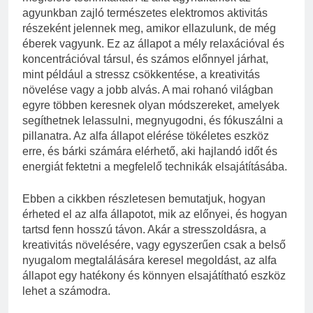
agyunkban zajló természetes elektromos aktivitás
részeként jelennek meg, amikor ellazulunk, de még
éberek vagyunk. Ez az állapot a mély relaxációval és
koncentrációval társul, és számos előnnyel járhat,
mint például a stressz csökkentése, a kreativitás
növelése vagy a jobb alvás. A mai rohanó világban
egyre többen keresnek olyan módszereket, amelyek
segíthetnek lelassulni, megnyugodni, és fókuszálni a
pillanatra. Az alfa állapot elérése tökéletes eszköz
erre, és bárki számára elérhető, aki hajlandó időt és
energiát fektetni a megfelelő technikák elsajátításába.
Ebben a cikkben részletesen bemutatjuk, hogyan
érheted el az alfa állapotot, mik az előnyei, és hogyan
tartsd fenn hosszú távon. Akár a stresszoldásra, a
kreativitás növelésére, vagy egyszerűen csak a belső
nyugalom megtalálására keresel megoldást, az alfa
állapot egy hatékony és könnyen elsajátítható eszköz
lehet a számodra.