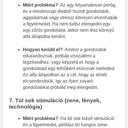
Miért probléma?
: Az agy folyamatosan pörög,
és a mindennapi életből hozott gondolatok,
aggodalmak vagy stressz könnyen elvonhatják
a figyelmedet. Ha nem tudsz elengedni egy-
egy zűrös gondolatot, akkor nem lesz könnyű
alfa állapotba kerülni.
Hogyan kerüld el?
: Amikor a gondolatok
elkalandoznak, próbálj visszatérni a
légzésedhez, vagy képzeld el, hogy a
gondolataid egy felhőként elúsznak melletted.
Az alfa állapotban az a cél, hogy az elmét
elcsendesítsük, így az ilyen zavaró
gondolatokat próbáld meg elengedni.
7.
Túl sok stimuláció (zene, fények,
technológia)
Miért probléma?
: Ha túl sok külső stimuláció
éri a figyelmedet, például túl hangos zene,