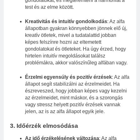
gondolatokat, és megteremteni a harmóniát a
test és az elme között.
Kreativitás és intuitív gondolkodás
: Az alfa
állapotban gyakran könnyebben jönnek elő új,
kreatív ötletek, mivel a tudatalattid jobban
képes felszínre hozni az eltemetett
gondolatokat és ötleteket. Ha úgy érzed, hogy
hirtelen intuitív megoldásokat találsz
problémákra, akkor valószínűleg alfában vagy.
Érzelmi egyensúly és pozitív érzések
: Az alfa
állapot segít stabilizálni az érzelmeidet. Ha
észreveszed, hogy jobban képes vagy kezelni
az érzelmeidet, mint máskor, és a szorongás
vagy stressz helyett pozitív érzések vannak
jelen, az is az alfa állapot egyik jele.
3.
Időérzék elmosódása
Az idő érzékelésének változása
: Az alfa