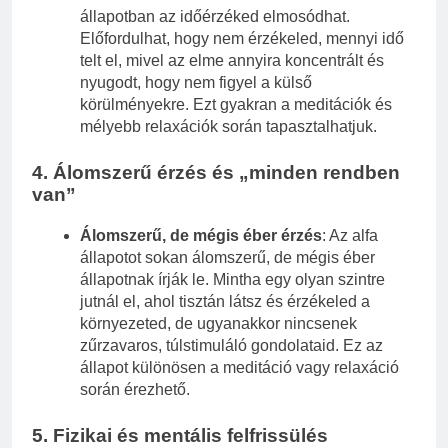
állapotban az időérzéked elmosódhat.
Előfordulhat, hogy nem érzékeled, mennyi idő
telt el, mivel az elme annyira koncentrált és
nyugodt, hogy nem figyel a külső
körülményekre. Ezt gyakran a meditációk és
mélyebb relaxációk során tapasztalhatjuk.
4.
Álomszerű érzés és „minden rendben
van”
Álomszerű, de mégis éber érzés
: Az alfa
állapotot sokan álomszerű, de mégis éber
állapotnak írják le. Mintha egy olyan szintre
jutnál el, ahol tisztán látsz és érzékeled a
környezeted, de ugyanakkor nincsenek
zűrzavaros, túlstimuláló gondolataid. Ez az
állapot különösen a meditáció vagy relaxáció
során érezhető.
5.
Fizikai és mentális felfrissülés