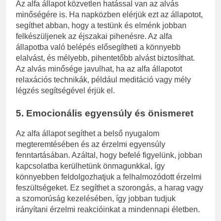
Az alfa állapot közvetlen hatással van az alvás
minőségére is. Ha napközben elérjük ezt az állapotot,
segíthet abban, hogy a testünk és elménk jobban
felkészüljenek az éjszakai pihenésre. Az alfa
állapotba való belépés elősegítheti a könnyebb
elalvást, és mélyebb, pihentetőbb alvást biztosíthat.
Az alvás minősége javulhat, ha az alfa állapotot
relaxációs technikák, például meditáció vagy mély
légzés segítségével érjük el.
5.
Emocionális egyensúly és önismeret
Az alfa állapot segíthet a belső nyugalom
megteremtésében és az érzelmi egyensúly
fenntartásában. Azáltal, hogy befelé figyelünk, jobban
kapcsolatba kerülhetünk önmagunkkal, így
könnyebben feldolgozhatjuk a felhalmozódott érzelmi
feszültségeket. Ez segíthet a szorongás, a harag vagy
a szomorúság kezelésében, így jobban tudjuk
irányítani érzelmi reakcióinkat a mindennapi életben.