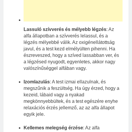
Lassuló szívverés és mélyebb légzés
: Az
alfa állapotban a szívverés lelassul, és a
légzés mélyebbé válik. Az oxigénellátottság
javul, és a test kezd elmélyülten pihenni. Ha
észreveszed, hogy a szíved lassabban ver, és
a légzésed nyugodt, egyenletes, akkor nagy
valószínűséggel alfában vagy.
Izomlazulás
: A test izmai ellazulnak, és
megszűnik a feszültség. Ha úgy érzed, hogy a
kezeid, lábaid vagy a nyakad
megkönnyebbültek, és a test egészére enyhe
relaxációs érzés jellemző, az az alfa állapot
egyik jele.
Kellemes melegség érzése
: Az alfa