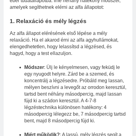
éber tudatállapotba. Íme néhány hatékony módszer,
amelyek segíthetnek elérni az alfa állapotot:
1.
Relaxáció és mély légzés
Az alfa állapot elérésének első lépése a mély
relaxáció. Ha el akarod érni az alfa agyhullámokat,
elengedhetetlen, hogy lelassítsd a légzésed, és
hagyd, hogy a test ellazuljon.
Módszer
: Ülj le kényelmesen, vagy feküdj le
egy nyugodt helyre. Zárd be a szemed, és
koncentrálj a légzésedre. Próbáld meg lassan,
mélyen beszívni a levegőt az orrodon keresztül,
tartsd bent néhány másodpercig, majd lassan
fújd ki a szádon keresztül. A 4-7-8
légzéstechnika különösen hatékony: 4
másodpercig lélegezz be, 7 másodpercig tartsd
bent, majd 8 másodpercig fújd ki.
Miért működik?
: A lassú, mély légzés segít a