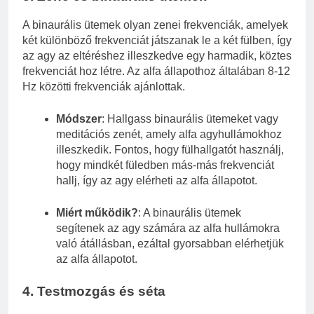
A binaurális ütemek olyan zenei frekvenciák, amelyek
két különböző frekvenciát játszanak le a két fülben, így
az agy az eltéréshez illeszkedve egy harmadik, köztes
frekvenciát hoz létre. Az alfa állapothoz általában 8-12
Hz közötti frekvenciák ajánlottak.
Módszer
: Hallgass binaurális ütemeket vagy
meditációs zenét, amely alfa agyhullámokhoz
illeszkedik. Fontos, hogy fülhallgatót használj,
hogy mindkét füledben más-más frekvenciát
hallj, így az agy elérheti az alfa állapotot.
Miért működik?
: A binaurális ütemek
segítenek az agy számára az alfa hullámokra
való átállásban, ezáltal gyorsabban elérhetjük
az alfa állapotot.
4.
Testmozgás és séta