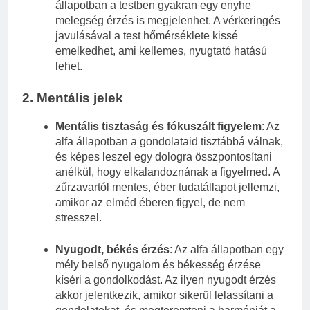
állapotban a testben gyakran egy enyhe
melegség érzés is megjelenhet. A vérkeringés
javulásával a test hőmérséklete kissé
emelkedhet, ami kellemes, nyugtató hatású
lehet.
2.
Mentális jelek
Mentális tisztaság és fókuszált figyelem
: Az
alfa állapotban a gondolataid tisztábbá válnak,
és képes leszel egy dologra összpontosítani
anélkül, hogy elkalandoznának a figyelmed. A
zűrzavartól mentes, éber tudatállapot jellemzi,
amikor az elméd éberen figyel, de nem
stresszel.
Nyugodt, békés érzés
: Az alfa állapotban egy
mély belső nyugalom és békesség érzése
kíséri a gondolkodást. Az ilyen nyugodt érzés
akkor jelentkezik, amikor sikerül lelassítani a