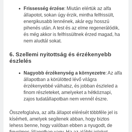
Frissesség érzése
: Miután elértük az alfa
állapotot, sokan úgy érzik, mintha felfrissült,
energikusabb lennének, akár egy hosszú
pihenés után. A test és az elme regenerálódik,
és még akkor is felfrissültnek érzed magad, ha
nem aludtál sokat.
6.
Szellemi nyitottság és érzékenyebb
észlelés
Nagyobb érzékenység a környezetre
: Az alfa
állapotban a körülötted lévő világra
érzékenyebbé válhatsz, és jobban észleled a
finom részleteket, amelyeket a hétköznapi,
zajos tudatállapotban nem vennél észre.
Összefoglalva, az alfa állapot elérését többféle jel is
kísérheti, amelyek segítenek abban, hogy biztos
lehess benne, hogy valóban ebben a nyugodt, de
figyelmes állapotban vagy. Ha az alábbi jeleket