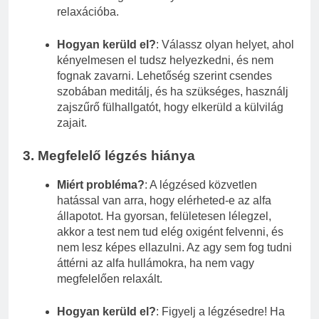
relaxációba.
Hogyan kerüld el?
: Válassz olyan helyet, ahol
kényelmesen el tudsz helyezkedni, és nem
fognak zavarni. Lehetőség szerint csendes
szobában meditálj, és ha szükséges, használj
zajszűrő fülhallgatót, hogy elkerüld a külvilág
zajait.
3.
Megfelelő légzés hiánya
Miért probléma?
: A légzésed közvetlen
hatással van arra, hogy elérheted-e az alfa
állapotot. Ha gyorsan, felületesen lélegzel,
akkor a test nem tud elég oxigént felvenni, és
nem lesz képes ellazulni. Az agy sem fog tudni
áttérni az alfa hullámokra, ha nem vagy
megfelelően relaxált.
Hogyan kerüld el?
: Figyelj a légzésedre! Ha