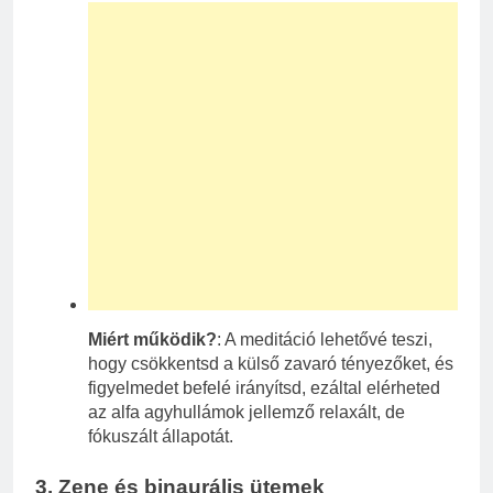
Miért működik?
: A meditáció lehetővé teszi,
hogy csökkentsd a külső zavaró tényezőket, és
figyelmedet befelé irányítsd, ezáltal elérheted
az alfa agyhullámok jellemző relaxált, de
fókuszált állapotát.
3.
Zene és binaurális ütemek