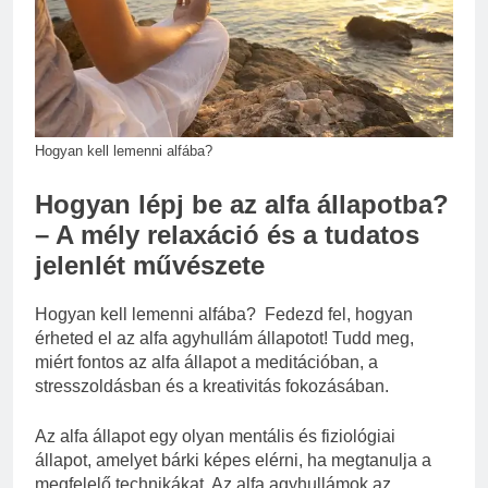
3 Nap Ezelőtt
Miért kell gőz fölött felverni
a tojásfehérjét?
3 Nap Ezelőtt
Hogyan kell lemenni alfába?
Hogyan lépj be az alfa állapotba?
– A mély relaxáció és a tudatos
jelenlét művészete
Hogyan kell lemenni alfába? Fedezd fel, hogyan
érheted el az alfa agyhullám állapotot! Tudd meg,
miért fontos az alfa állapot a meditációban, a
stresszoldásban és a kreativitás fokozásában.
Az alfa állapot egy olyan mentális és fiziológiai
állapot, amelyet bárki képes elérni, ha megtanulja a
megfelelő technikákat. Az alfa agyhullámok az