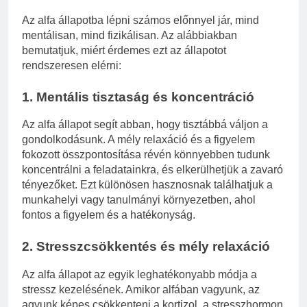
Az alfa állapotba lépni számos előnnyel jár, mind
mentálisan, mind fizikálisan. Az alábbiakban
bemutatjuk, miért érdemes ezt az állapotot
rendszeresen elérni:
1.
Mentális tisztaság és koncentráció
Az alfa állapot segít abban, hogy tisztábbá váljon a
gondolkodásunk. A mély relaxáció és a figyelem
fokozott összpontosítása révén könnyebben tudunk
koncentrálni a feladatainkra, és elkerülhetjük a zavaró
tényezőket. Ezt különösen hasznosnak találhatjuk a
munkahelyi vagy tanulmányi környezetben, ahol
fontos a figyelem és a hatékonyság.
2.
Stresszcsökkentés és mély relaxáció
Az alfa állapot az egyik leghatékonyabb módja a
stressz kezelésének. Amikor alfában vagyunk, az
agyunk képes csökkenteni a kortizol, a stresszhormon