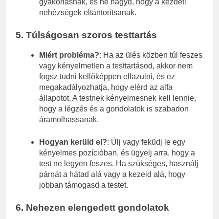
gyakorlásnak, és ne hagyd, hogy a kezdeti
nehézségek eltántorítsanak.
5.
Túlságosan szoros testtartás
Miért probléma?
: Ha az ülés közben túl feszes
vagy kényelmetlen a testtartásod, akkor nem
fogsz tudni kellőképpen ellazulni, és ez
megakadályozhatja, hogy elérd az alfa
állapotot. A testnek kényelmesnek kell lennie,
hogy a légzés és a gondolatok is szabadon
áramolhassanak.
Hogyan kerüld el?
: Ülj vagy feküdj le egy
kényelmes pozícióban, és ügyelj arra, hogy a
test ne legyen feszes. Ha szükséges, használj
párnát a hátad alá vagy a kezeid alá, hogy
jobban támogasd a testet.
6.
Nehezen elengedett gondolatok