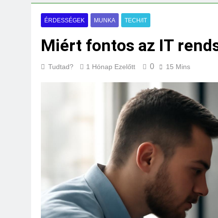
Mire jó a kollagén
3 Nap Ezelőtt
ÉRDESSÉGEK
MUNKA
TECH/IT
Miért fontos az IT rend
0
Tudtad?
1 Hónap Ezelőtt
15 Mins