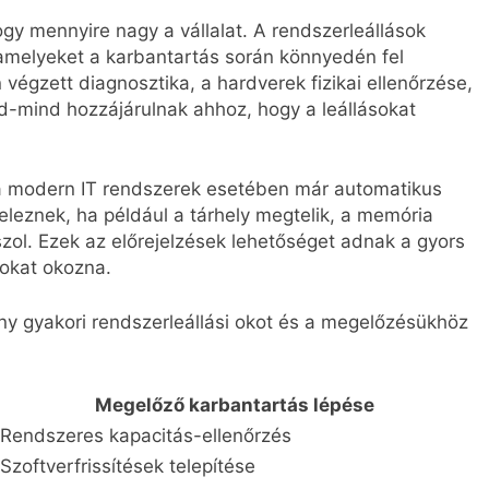
hogy mennyire nagy a vállalat. A rendszerleállások
amelyeket a karbantartás során könnyedén fel
 végzett diagnosztika, a hardverek fizikai ellenőrzése,
nd-mind hozzájárulnak ahhoz, hogy a leállásokat
a modern IT rendszerek esetében már automatikus
jeleznek, ha például a tárhely megtelik, a memória
szol. Ezek az előrejelzések lehetőséget adnak a gyors
rokat okozna.
y gyakori rendszerleállási okot és a megelőzésükhöz
Megelőző karbantartás lépése
Rendszeres kapacitás-ellenőrzés
Szoftverfrissítések telepítése