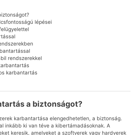
biztonságot?
lcsfontosságú lépései
elügyelettel
rtással
 rendszerekben
bantartással
bil rendszerekkel
karbantartás
tos karbantartás
tartás a biztonságot?
zerek karbantartása elengedhetetlen, a biztonság.
kal inkább ki van téve a kibertámadásoknak. A
ket keresik, amelyeket a szoftverek vagy hardverek