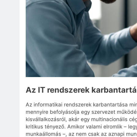
Az IT rendszerek karbantart
Az informatikai rendszerek karbantartása min
mennyire befolyásolja egy szervezet működé
kisvállalkozásról, akár egy multinacionális c
kritikus tényező. Amikor valami elromlik – le
munkaállomás –, az nem csak az aznapi mun