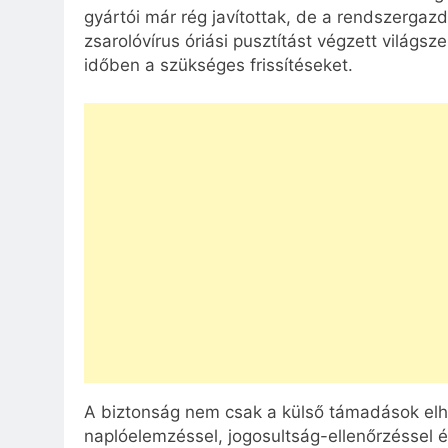
gyártói már rég javítottak, de a rendszerga
zsarolóvírus óriási pusztítást végzett világs
időben a szükséges frissítéseket.
A biztonság nem csak a külső támadások elhá
naplóelemzéssel, jogosultság-ellenőrzéssel és 