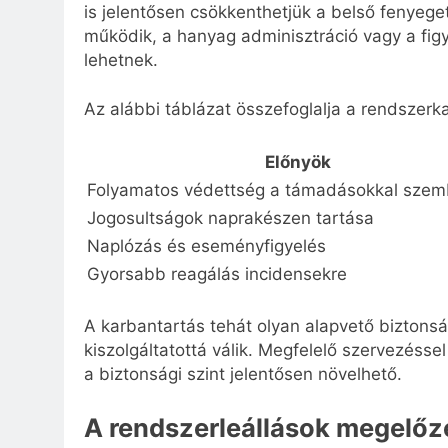
is jelentősen csökkenthetjük a belső fenyege
működik, a hanyag adminisztráció vagy a fig
lehetnek.
Az alábbi táblázat összefoglalja a rendszerka
Előnyök
Folyamatos védettség a támadásokkal sze
Jogosultságok naprakészen tartása
Naplózás és eseményfigyelés
Gyorsabb reagálás incidensekre
A karbantartás tehát olyan alapvető biztonsá
kiszolgáltatottá válik. Megfelelő szervezéss
a biztonsági szint jelentősen növelhető.
A rendszerleállások megelőz