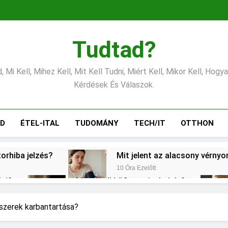
Tudtad?
 Mi Kell, Mihez Kell, Mit Kell Tudni, Miért Kell, Mikor Kell, Hogy
Kérdések És Válaszok.
ÁD
ÉTEL-ITAL
TUDOMÁNY
TECH/IT
OTTHON
torhiba jelzés?
Mit jelent az alacsony vérny
10 Óra Ezelőtt
lni?
Mikor kell büfiztetni a babát?
1 Nap Ezelőtt
ogy kell számolni?
Miért zsibbad a kéz?
dszerek karbantartása?
2 Nap Ezelőtt