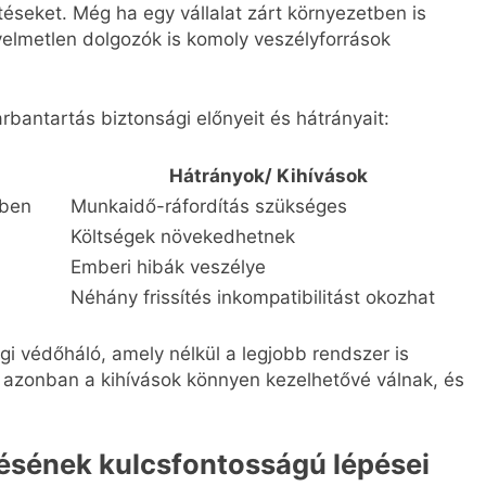
téseket. Még ha egy vállalat zárt környezetben is
yelmetlen dolgozók is komoly veszélyforrások
rbantartás biztonsági előnyeit és hátrányait:
Hátrányok/ Kihívások
mben
Munkaidő-ráfordítás szükséges
Költségek növekedhetnek
Emberi hibák veszélye
Néhány frissítés inkompatibilitást okozhat
gi védőháló, amely nélkül a legjobb rendszer is
el azonban a kihívások könnyen kezelhetővé válnak, és
ésének kulcsfontosságú lépései