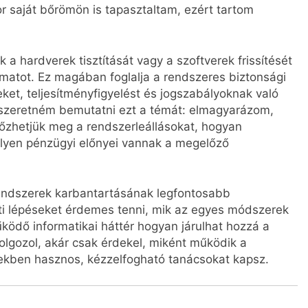
r saját bőrömön is tapasztaltam, ezért tartom
a hardverek tisztítását vagy a szoftverek frissítését
amatot. Ez magában foglalja a rendszeres biztonsági
ket, teljesítményfigyelést és jogszabályoknak való
 szeretném bemutatni ezt a témát: elmagyarázom,
őzhetjük meg a rendszerleállásokat, hogyan
 milyen pénzügyi előnyei vannak a megelőző
endszerek karbantartásának legfontosabb
ti lépéseket érdemes tenni, mik az egyes módszerek
űködő informatikai háttér hogyan járulhat hozzá a
olgozol, akár csak érdekel, miként működik a
tekben hasznos, kézzelfogható tanácsokat kapsz.