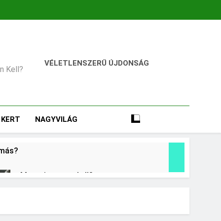
VÉLETLENSZERŰ ÚJDONSÁG
an Kell?
KERT
NAGYVILÁG
omás?
Mennyi cement kell?
1 Nap Ezelőtt
Miért fáj a váll?
2 Nap Ezelőtt