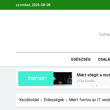
Ugrás
szombat, 2026-08-08
a
tartalomra
Tudtad,
EGÉSZSÉG
CSAL
Miért világít a mo
TUDTAD?
2 Óra Ezelőtt
Hogyan kell glette
18 Óra Ezelőtt
Mit jelent a thm h
Kezdőoldal
Érdességek
Miért fontos az IT ren
2 Nap Ezelőtt