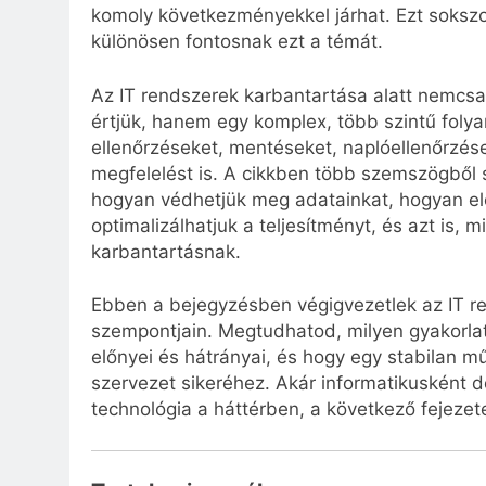
komoly következményekkel járhat. Ezt sokszo
különösen fontosnak ezt a témát.
Az IT rendszerek karbantartása alatt nemcsak 
értjük, hanem egy komplex, több szintű foly
ellenőrzéseket, mentéseket, naplóellenőrzése
megfelelést is. A cikkben több szemszögből
hogyan védhetjük meg adatainkat, hogyan el
optimalizálhatjuk a teljesítményt, és azt is,
karbantartásnak.
Ebben a bejegyzésben végigvezetlek az IT r
szempontjain. Megtudhatod, milyen gyakorla
előnyei és hátrányai, és hogy egy stabilan m
szervezet sikeréhez. Akár informatikusként d
technológia a háttérben, a következő fejeze