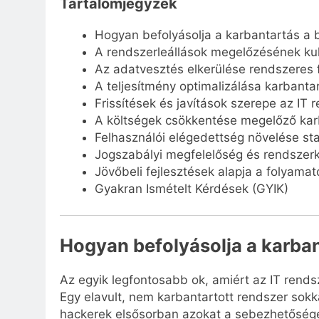
Tartalomjegyzék
Hogyan befolyásolja a karbantartás a 
A rendszerleállások megelőzésének ku
Az adatvesztés elkerülése rendszeres f
A teljesítmény optimalizálása karbanta
Frissítések és javítások szerepe az IT
A költségek csökkentése megelőző kar
Felhasználói elégedettség növelése sta
Jogszabályi megfelelőség és rendszer
Jövőbeli fejlesztések alapja a folyama
Gyakran Ismételt Kérdések (GYIK)
Hogyan befolyásolja a karban
Az egyik legfontosabb ok, amiért az IT rends
Egy elavult, nem karbantartott rendszer sok
hackerek elsősorban azokat a sebezhetősége