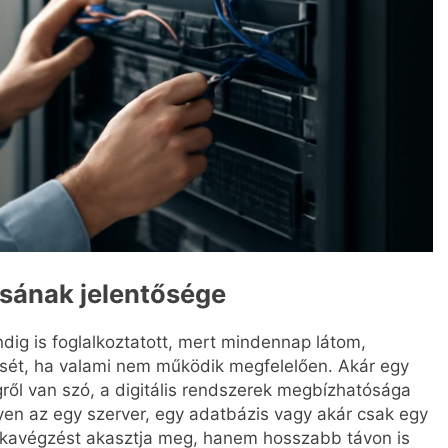
ásának jelentősége
dig is foglalkoztatott, mert mindennap látom,
sét, ha valami nem működik megfelelően. Akár egy
égről van szó, a digitális rendszerek megbízhatósága
gyen az egy szerver, egy adatbázis vagy akár csak egy
kavégzést akasztja meg, hanem hosszabb távon is