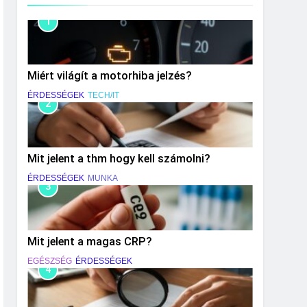
1
Miért világít a motorhiba jelzés?
ÉRDESSÉGEK
TECH/IT
2
Mit jelent a thm hogy kell számolni?
ÉRDESSÉGEK
MUNKA
3
Mit jelent a magas CRP?
EGÉSZSÉG
ÉRDESSÉGEK
4