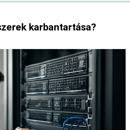
?
Mennyi a végkielégítés?
3 Nap Ezelőtt
szerek karbantartása?