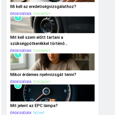
Mi kell az eredetiségvizsgálathoz?
ÉRDESSÉGEK
TUDOMÁNY
5
Mit kell szem előtt tartani a
szükségpótkerékkel történő
közlekedéskor?
ÉRDESSÉGEK
TUDOMÁNY
6
Mikor érdemes nyelvvizsgát tenni?
ÉRDESSÉGEK
TUDOMÁNY
7
Mit jelent az EPC lámpa?
ÉRDESSÉGEK
TECH/IT