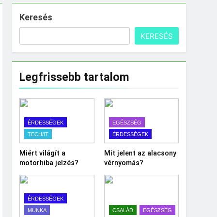
Keresés
KERESÉS
Legfrissebb tartalom
ÉRDESSÉGEK
EGÉSZSÉG
TECH/IT
ÉRDESSÉGEK
Miért világít a
Mit jelent az alacsony
motorhiba jelzés?
vérnyomás?
ÉRDESSÉGEK
MUNKA
CSALÁD
EGÉSZSÉG