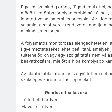
Egy leállás mindig drága, függetlenül attól, 
mögött legtöbbször olyan problémák állnak, 
lehetett volna ismerni és orvosolni. Az időben
valamint a szoftverek rendszeres auditja mi
minimálisra szorítsuk.
A folyamatos monitorozás elengedhetetlen: 
figyelmeztetéseket lehet beállítani, amelyek 
túlterhelődik vagy egy szolgáltatás nem vála
beavatkozásra, mielőtt a hiba komolyabb ká
Az alábbi táblázatban összegyűjtöttem néhán
szükséges karbantartási lépéseket:
Rendszerleállás oka
Túlterhelt hardver
Elavult szoftver