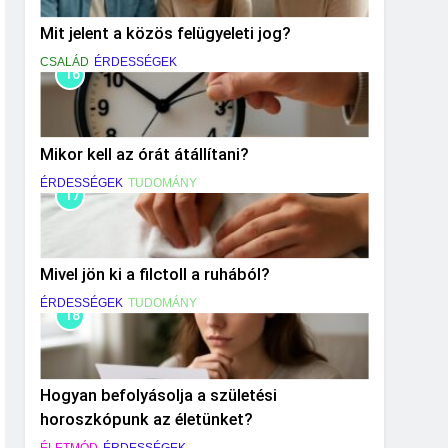
Mit jelent a közös felügyeleti jog?
CSALÁD
ÉRDESSÉGEK
16
Mikor kell az órát átállítani?
ÉRDESSÉGEK
TUDOMÁNY
17
Mivel jön ki a filctoll a ruhából?
ÉRDESSÉGEK
TUDOMÁNY
18
Hogyan befolyásolja a születési
horoszkópunk az életünket?