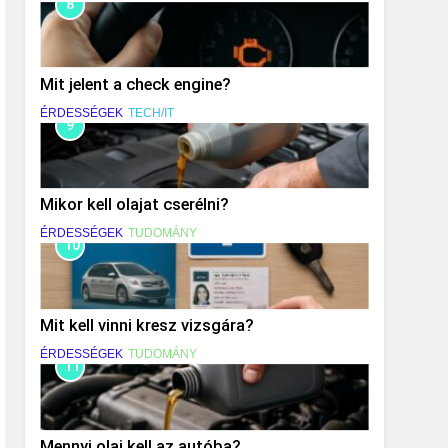
8
Mit jelent a check engine?
ÉRDESSÉGEK
TECH/IT
9
Mikor kell olajat cserélni?
ÉRDESSÉGEK
TUDOMÁNY
10
Mit kell vinni kresz vizsgára?
ÉRDESSÉGEK
TUDOMÁNY
11
Mennyi olaj kell az autóba?