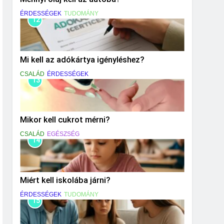
ÉRDESSÉGEK
TUDOMÁNY
12
Mi kell az adókártya igényléshez?
CSALÁD
ÉRDESSÉGEK
13
Mikor kell cukrot mérni?
CSALÁD
EGÉSZSÉG
14
Miért kell iskolába járni?
ÉRDESSÉGEK
TUDOMÁNY
15