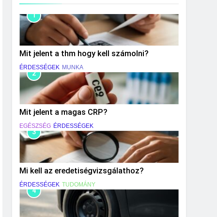
1
Mit jelent a thm hogy kell számolni?
ÉRDESSÉGEK
MUNKA
2
Mit jelent a magas CRP?
EGÉSZSÉG
ÉRDESSÉGEK
3
Mi kell az eredetiségvizsgálathoz?
ÉRDESSÉGEK
TUDOMÁNY
4