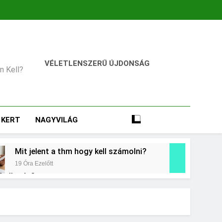
VÉLETLENSZERŰ ÚJDONSÁG
an Kell?
KERT
NAGYVILÁG
Mit jelent a thm hogy kell számolni?
19 Óra Ezelőtt
 kollagén?
t
Mikor kell tetőt cserélni?
3 Nap Ezelőtt