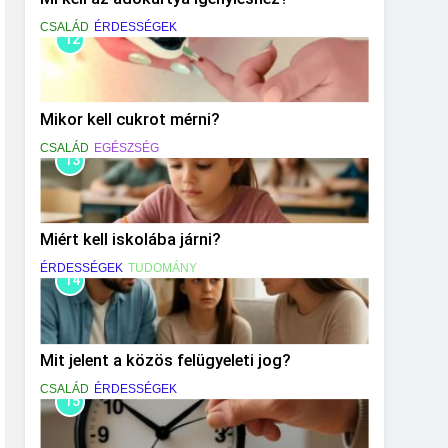
CSALÁD
ÉRDESSÉGEK
12
Mikor kell cukrot mérni?
CSALÁD
EGÉSZSÉG
13
Miért kell iskolába járni?
ÉRDESSÉGEK
TUDOMÁNY
14
Mit jelent a közös felügyeleti jog?
CSALÁD
ÉRDESSÉGEK
15