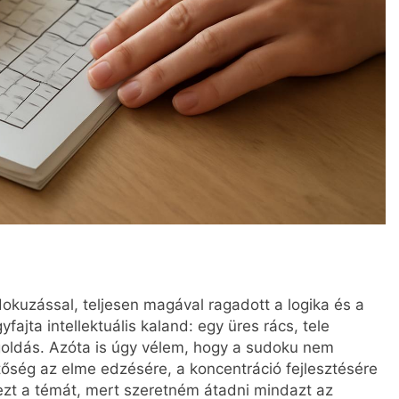
okuzással, teljesen magával ragadott a logika és a
fajta intellektuális kaland: egy üres rács, tele
goldás. Azóta is úgy vélem, hogy a sudoku nem
őség az elme edzésére, a koncentráció fejlesztésére
 ezt a témát, mert szeretném átadni mindazt az