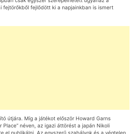
pban csak egyszer szerepelhetett ugyanaz a
ejtörőkből fejlődött ki a napjainkban is ismert
tó útjára. Míg a játékot először Howard Garns
Place” néven, az igazi áttörést a japán Nikoli
 el publikálni. Az egyszerű szabályok és a végtelen