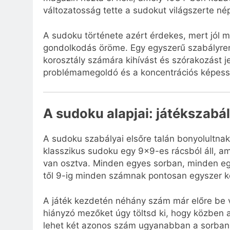
változatosság tette a sudokut világszerte né
A sudoku története azért érdekes, mert jól mu
gondolkodás öröme. Egy egyszerű szabályrend
korosztály számára kihívást és szórakozást je
problémamegoldó és a koncentrációs képess
A sudoku alapjai: játékszabál
A sudoku szabályai elsőre talán bonyolultna
klasszikus sudoku egy 9×9-es rácsból áll, a
van osztva. Minden egyes sorban, minden eg
től 9-ig minden számnak pontosan egyszer ke
A játék kezdetén néhány szám már előre be van
hiányzó mezőket úgy töltsd ki, hogy közben 
lehet két azonos szám ugyanabban a sorban