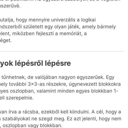
pszerűvé.
tatja, hogy mennyire univerzális a logikai
szerből született egy olyan játék, amely bármely
lent, miközben fejleszti a memóriát, a
éget.
yok lépésről lépésre
k tűnhetnek, de valójában nagyon egyszerűek. Egy
mely további 3×3-as részekre, úgynevezett blokkokra
yes oszlopban, valamint minden egyes blokkban 1-
ll szerepelnie.
 írva a rácsba, ezekből kell kiindulni. A cél, hogy a
a szabályokat ne szegd meg. Ez azt jelenti, hogy nem
, oszlopban vagy blokkban.