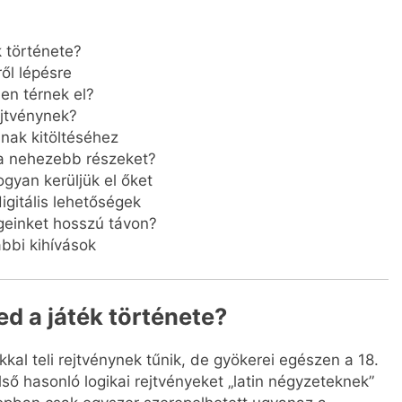
 története?
ől lépésre
en térnek el?
ejtvénynek?
nak kitöltéséhez
 a nehezebb részeket?
gyan kerüljük el őket
gitális lehetőségek
geinket hosszú távon?
bbi kihívások
ed a játék története?
al teli rejtvénynek tűnik, de gyökerei egészen a 18.
ső hasonló logikai rejtvényeket „latin négyzeteknek”