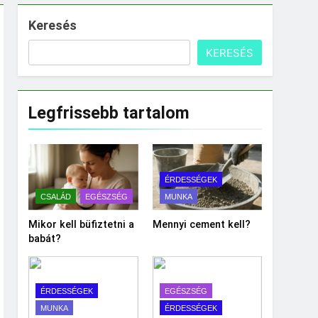
Keresés
KERESÉS
Legfrissebb tartalom
ÉRDESSÉGEK
CSALÁD
EGÉSZSÉG
MUNKA
Mikor kell büfiztetni a
Mennyi cement kell?
babát?
ÉRDESSÉGEK
EGÉSZSÉG
MUNKA
ÉRDESSÉGEK