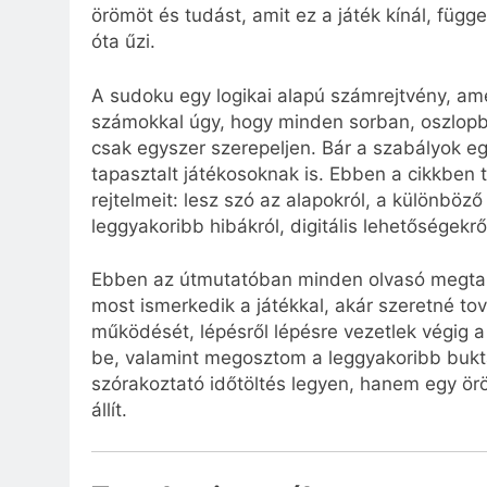
örömöt és tudást, amit ez a játék kínál, függ
óta űzi.
A sudoku egy logikai alapú számrejtvény, amel
számokkal úgy, hogy minden sorban, oszlop
csak egyszer szerepeljen. Bár a szabályok e
tapasztalt játékosoknak is. Ebben a cikkbe
rejtelmeit: lesz szó az alapokról, a különböző
leggyakoribb hibákról, digitális lehetőségekrő
Ebben az útmutatóban minden olvasó megtalá
most ismerkedik a játékkal, akár szeretné to
működését, lépésről lépésre vezetlek végig 
be, valamint megosztom a leggyakoribb bukt
szórakoztató időtöltés legyen, hanem egy örö
állít.