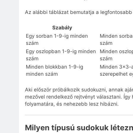
Az alábbi táblázat bemutatja a legfontosabb
Szabály
Egy sorban 1-9-ig minden
Minden sorba
szám
szám
Egy oszlopban 1-9-ig minden
Minden oszlo
szám
szám
Minden blokkban 1-9-ig
Minden 3×3-a
minden szám
szerepelhet 
Aki először próbálkozik sudokuzni, annak aján
mezővel rendelkező rejtvényt választani. Így
folyamatára, és nehezebb lesz hibázni.
Milyen típusú sudokuk létezn