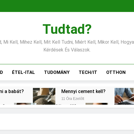
Tudtad?
 Mi Kell, Mihez Kell, Mit Kell Tudni, Miért Kell, Mikor Kell, Hogy
Kérdések És Válaszok.
ÁD
ÉTEL-ITAL
TUDOMÁNY
TECH/IT
OTTHON
tni a babát?
Mennyi cement kell?
11 Óra Ezelőtt
éz?
Miért fáj a váll?
Mire jó a
1 Nap Ezelőtt
2 Nap Ezelőt
gítés?
Mit jelent a magas CRP?
2 Nap Ezelőtt