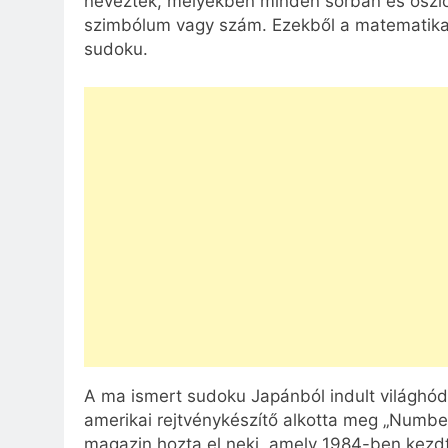
nevezték, melyekben minden sorban és oszlo
szimbólum vagy szám. Ezekből a matematikai f
sudoku.
A ma ismert sudoku Japánból indult világhódí
amerikai rejtvénykészítő alkotta meg „Number 
magazin hozta el neki, amely 1984-ben kezdte