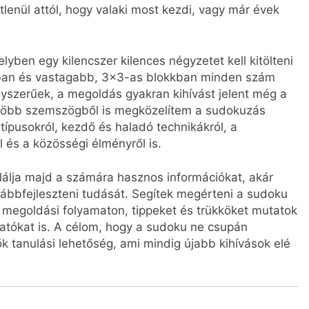
etlenül attól, hogy valaki most kezdi, vagy már évek
yben egy kilencszer kilences négyzetet kell kitölteni
ban és vastagabb, 3×3-as blokkban minden szám
gyszerűek, a megoldás gyakran kihívást jelent még a
n több szemszögből is megközelítem a sudokuzás
 típusokról, kezdő és haladó technikákról, a
l és a közösségi élményről is.
lja majd a számára hasznos információkat, akár
vábbfejleszteni tudását. Segítek megérteni a sudoku
a megoldási folyamaton, tippeket és trükköket mutatok
atókat is. A célom, hogy a sudoku ne csupán
k tanulási lehetőség, ami mindig újabb kihívások elé