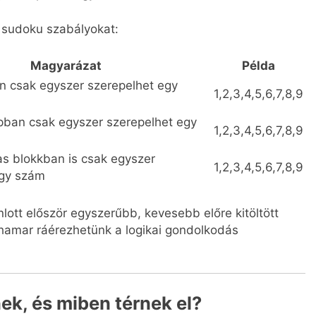
 sudoku szabályokat:
Magyarázat
Példa
n csak egyszer szerepelhet egy
1,2,3,4,5,6,7,8,9
pban csak egyszer szerepelhet egy
1,2,3,4,5,6,7,8,9
s blokkban is csak egyszer
1,2,3,4,5,6,7,8,9
egy szám
lott először egyszerűbb, kevesebb előre kitöltött
 hamar ráérezhetünk a logikai gondolkodás
ek, és miben térnek el?