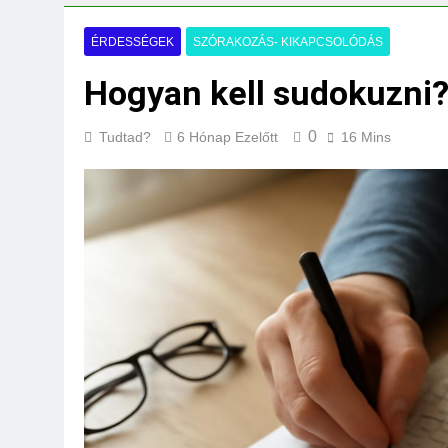
Mit jelent a maga
3 Nap Ezelőtt
ÉRDESSÉGEK
SZÓRAKOZÁS- KIKAPCSOLÓDÁS
Hogyan kell sudokuzni
0
Tudtad?
6 Hónap Ezelőtt
16 Mins