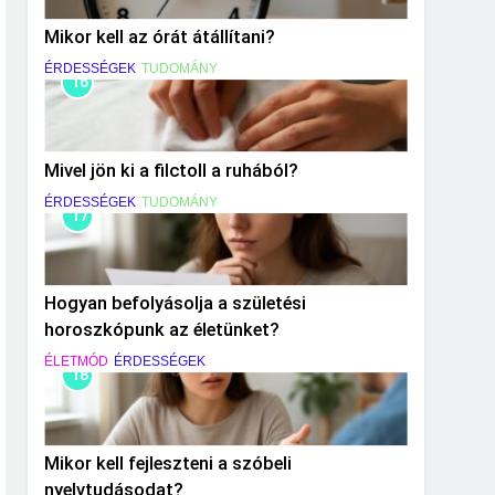
Mikor kell az órát átállítani?
ÉRDESSÉGEK
TUDOMÁNY
16
Mivel jön ki a filctoll a ruhából?
ÉRDESSÉGEK
TUDOMÁNY
17
Hogyan befolyásolja a születési
horoszkópunk az életünket?
ÉLETMÓD
ÉRDESSÉGEK
18
Mikor kell fejleszteni a szóbeli
nyelvtudásodat?