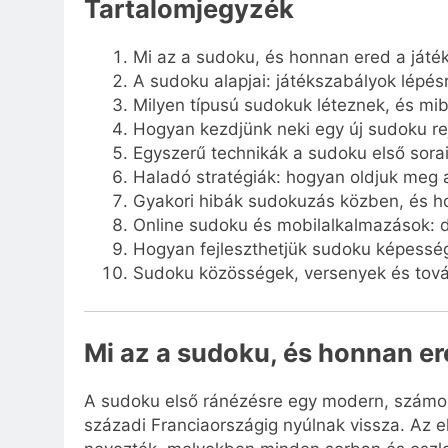
Tartalomjegyzék
Mi az a sudoku, és honnan ered a játék
A sudoku alapjai: játékszabályok lépésr
Milyen típusú sudokuk léteznek, és mib
Hogyan kezdjünk neki egy új sudoku r
Egyszerű technikák a sudoku első sorai
Haladó stratégiák: hogyan oldjuk meg
Gyakori hibák sudokuzás közben, és ho
Online sudoku és mobilalkalmazások: di
Hogyan fejleszthetjük sudoku képessé
Sudoku közösségek, versenyek és tová
Mi az a sudoku, és honnan er
A sudoku első ránézésre egy modern, számokk
századi Franciaországig nyúlnak vissza. Az el