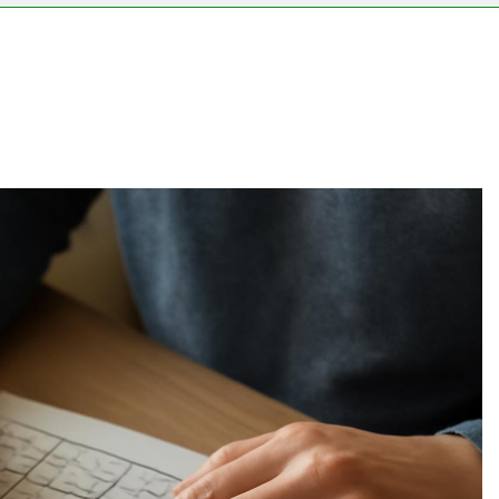
s vérnyomás?
?