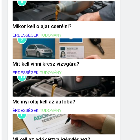
8
Mikor kell olajat cserélni?
ÉRDESSÉGEK
TUDOMÁNY
9
Mit kell vinni kresz vizsgára?
ÉRDESSÉGEK
TUDOMÁNY
10
Mennyi olaj kell az autóba?
ÉRDESSÉGEK
TUDOMÁNY
11
Mi kell az adókártya igényléshez?