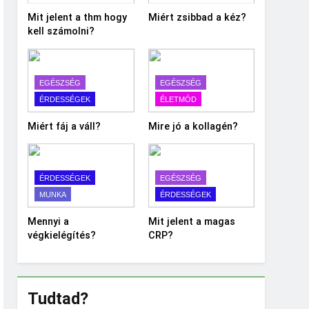
Mit jelent a thm hogy
Miért zsibbad a kéz?
kell számolni?
EGÉSZSÉG
EGÉSZSÉG
ÉRDESSÉGEK
ÉLETMÓD
Miért fáj a váll?
Mire jó a kollagén?
ÉRDESSÉGEK
EGÉSZSÉG
MUNKA
ÉRDESSÉGEK
Mennyi a
Mit jelent a magas
végkielégítés?
CRP?
Tudtad?