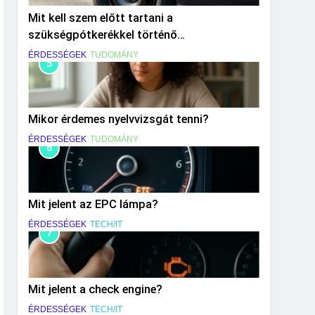
Mit kell szem előtt tartani a
szükségpótkerékkel történő
közlekedéskor?
ÉRDESSÉGEK
TUDOMÁNY
5
Mikor érdemes nyelvvizsgát tenni?
ÉRDESSÉGEK
TUDOMÁNY
6
Mit jelent az EPC lámpa?
ÉRDESSÉGEK
TECH/IT
7
Mit jelent a check engine?
ÉRDESSÉGEK
TECH/IT