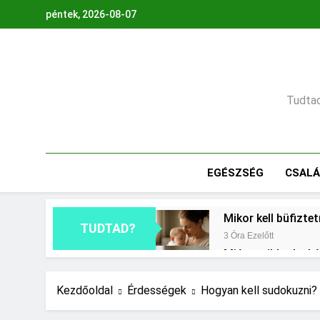
Ugrás
péntek, 2026-08-07
a
tartalomra
Tudtad,
EGÉSZSÉG
CSAL
Mikor kell büfizte
TUDTAD?
3 Óra Ezelőtt
Miért zsibbad a k
1 Nap Ezelőtt
Mennyi a végkielé
Kezdőoldal
Érdességek
Hogyan kell sudokuzni?
2 Nap Ezelőtt