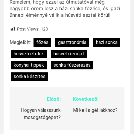
Remélem, hogy ezzel az útmutatóval még
nagyobb öröm lesz a házi sonka főzése, és igazi
ünnepi élménnyé válik a húsvéti asztal körül!
Post Views:
120
Megjelölt:
főzés
gasztronómia
házi sonka
húsvéti ételek
húsvéti recept
konyhai tippek
sonka fűszerezés
sonka készítés
Előző:
Következő:
Bejegyzés
navigáció
Hogyan válasszunk
Mi kell a gél lakkhoz?
mosogatógépet?