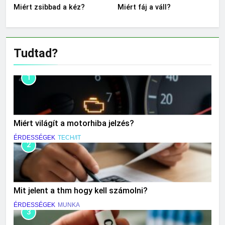
Miért zsibbad a kéz?
Miért fáj a váll?
Tudtad?
1
Miért világít a motorhiba jelzés?
ÉRDESSÉGEK
TECH/IT
2
Mit jelent a thm hogy kell számolni?
ÉRDESSÉGEK
MUNKA
3