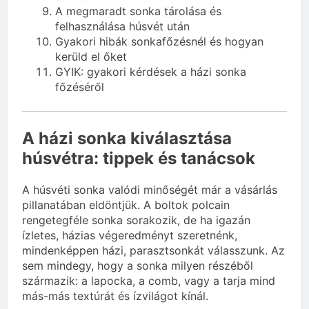
A megmaradt sonka tárolása és
felhasználása húsvét után
Gyakori hibák sonkafőzésnél és hogyan
kerüld el őket
GYIK: gyakori kérdések a házi sonka
főzéséről
A házi sonka kiválasztása
húsvétra: tippek és tanácsok
A húsvéti sonka valódi minőségét már a vásárlás
pillanatában eldöntjük. A boltok polcain
rengetegféle sonka sorakozik, de ha igazán
ízletes, házias végeredményt szeretnénk,
mindenképpen házi, parasztsonkát válasszunk. Az
sem mindegy, hogy a sonka milyen részéből
származik: a lapocka, a comb, vagy a tarja mind
más-más textúrát és ízvilágot kínál.