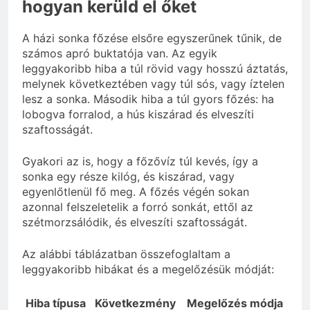
hogyan kerüld el őket
A házi sonka főzése elsőre egyszerűnek tűnik, de
számos apró buktatója van. Az egyik
leggyakoribb hiba a túl rövid vagy hosszú áztatás,
melynek következtében vagy túl sós, vagy íztelen
lesz a sonka. Második hiba a túl gyors főzés: ha
lobogva forralod, a hús kiszárad és elveszíti
szaftosságát.
Gyakori az is, hogy a főzővíz túl kevés, így a
sonka egy része kilóg, és kiszárad, vagy
egyenlőtlenül fő meg. A főzés végén sokan
azonnal felszeletelik a forró sonkát, ettől az
szétmorzsálódik, és elveszíti szaftosságát.
Az alábbi táblázatban összefoglaltam a
leggyakoribb hibákat és a megelőzésük módját:
Hiba típusa
Következmény
Megelőzés módja