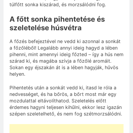
túlfőtt sonka kiszárad, és morzsálódni fog.
A főtt sonka pihentetése és
szeletelése húsvétra
A főzés befejeztével ne vedd ki azonnal a sonkát
a főzőléből! Legalább annyi ideig hagyd a lében
pihenni, mint amennyi ideig főzted – így a hús nem
szárad ki, és magába szívja a főzőlé aromáit.
Sokan egy éjszakán át is a lében hagyják, hűvös
helyen.
Pihentetés után a sonkát vedd ki, itasd le róla a
nedvességet, és ha bőrös, a bőrt most már egy
mozdulattal eltávolíthatod. Szeletelés előtt
érdemes hagyni teljesen kihűlni, ekkor lesz igazán
szépen szeletelhető, és nem fog szétmorzsálódni.