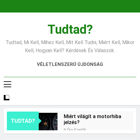
Ugrás
a
tartalomra
Tudtad?
Tudtad, Mi Kell, Mihez Kell, Mit Kell Tudni, Miért Kell, Mikor
Kell, Hogyan Kell? Kérdések És Válaszok.
VÉLETLENSZERŰ ÚJDONSÁG
Miért világít a motorhiba
TUDTAD?
jelzés?
6 Óra Ezelőtt
Mit jelent az alacsony