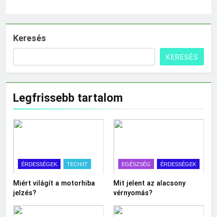
Keresés
KERESÉS
Legfrissebb tartalom
ÉRDESSÉGEK
TECH/IT
EGÉSZSÉG
ÉRDESSÉGEK
Miért világít a motorhiba
Mit jelent az alacsony
jelzés?
vérnyomás?