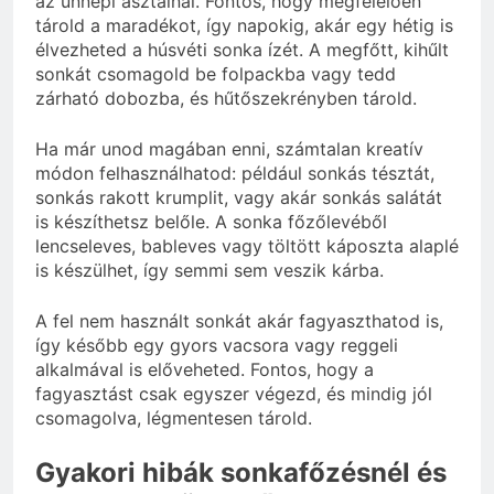
az ünnepi asztalnál. Fontos, hogy megfelelően
tárold a maradékot, így napokig, akár egy hétig is
élvezheted a húsvéti sonka ízét. A megfőtt, kihűlt
sonkát csomagold be folpackba vagy tedd
zárható dobozba, és hűtőszekrényben tárold.
Ha már unod magában enni, számtalan kreatív
módon felhasználhatod: például sonkás tésztát,
sonkás rakott krumplit, vagy akár sonkás salátát
is készíthetsz belőle. A sonka főzőlevéből
lencseleves, bableves vagy töltött káposzta alaplé
is készülhet, így semmi sem veszik kárba.
A fel nem használt sonkát akár fagyaszthatod is,
így később egy gyors vacsora vagy reggeli
alkalmával is előveheted. Fontos, hogy a
fagyasztást csak egyszer végezd, és mindig jól
csomagolva, légmentesen tárold.
Gyakori hibák sonkafőzésnél és