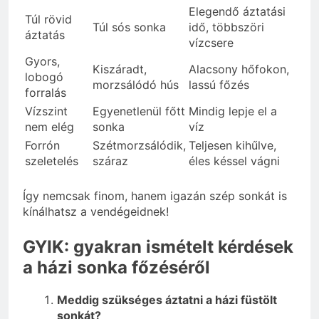
Elegendő áztatási
Túl rövid
Túl sós sonka
idő, többszöri
áztatás
vízcsere
Gyors,
Kiszáradt,
Alacsony hőfokon,
lobogó
morzsálódó hús
lassú főzés
forralás
Vízszint
Egyenetlenül főtt
Mindig lepje el a
nem elég
sonka
víz
Forrón
Szétmorzsálódik,
Teljesen kihűlve,
szeletelés
száraz
éles késsel vágni
Így nemcsak finom, hanem igazán szép sonkát is
kínálhatsz a vendégeidnek!
GYIK: gyakran ismételt kérdések
a házi sonka főzéséről
Meddig szükséges áztatni a házi füstölt
sonkát?