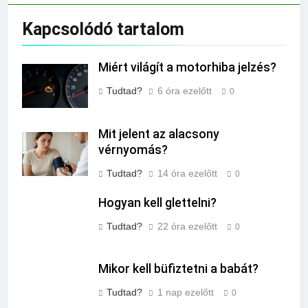
Kapcsolódó tartalom
Miért világít a motorhiba jelzés?
Tudtad?
6 óra ezelőtt
0
Mit jelent az alacsony
vérnyomás?
Tudtad?
14 óra ezelőtt
0
Hogyan kell glettelni?
Tudtad?
22 óra ezelőtt
0
Mikor kell büfiztetni a babát?
Tudtad?
1 nap ezelőtt
0