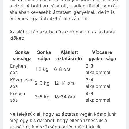
a vizet. A boltban vásárolt, iparilag füstölt sonkák
általában kevesebb áztatást igényelnek, de itt is
érdemes legalább 4-6 órát számolni.
Az alábbi táblázatban összefoglalom az áztatási
időket:
Sonka
Sonka
Ajánlott
Vízcsere
sóssága
súlya
áztatási idő
gyakorisága
Enyhén
2-3
1-2 kg
6-8 óra
sós
alkalommal
Közepesen
3-4
2-3 kg
12-14 óra
sós
alkalommal
Erősen
4-6
3-5 kg
18-24 óra
sós
alkalommal
Ne felejtsük el, hogy az áztatás végén kóstoljunk
meg egy kis darabot, hogy ellenőrizhessük a
sósságot, így szükség esetén még tudunk