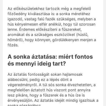
Az előkészületekhez tartozik még a megfelelő
főzőedény kiválasztása is: a sonka méretéhez
igazodó, vastag falú fazék szükséges, melyben a
hús kényelmesen elfér anélkül, hogy túl szorosan
lenne. Érdemes előkészíteni a fűszereket,
aromákat és a szükséges eszközöket (hústű,
hőmérő), hogy könnyen, gördülékenyen menjen a
főzés.
A sonka áztatása: miért fontos
és mennyi ideig tart?
Az áztatás fontosságát sokan hajlamosak
alábecsülni, pedig ez a lépés dönt a
végeredményről. A túl sós sonka élvezhetetlen, a
megfelelően áztatott hús viszont pont annyira
lesz pikáns, hogy a fűszerek és a hús íze is
érvényesüljön. Az áztatás idejét mindig igazítsuk a
sonka sósságához.