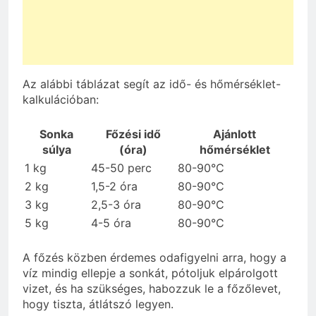
Az alábbi táblázat segít az idő- és hőmérséklet-
kalkulációban:
Sonka
Főzési idő
Ajánlott
súlya
(óra)
hőmérséklet
1 kg
45-50 perc
80-90°C
2 kg
1,5-2 óra
80-90°C
3 kg
2,5-3 óra
80-90°C
5 kg
4-5 óra
80-90°C
A főzés közben érdemes odafigyelni arra, hogy a
víz mindig ellepje a sonkát, pótoljuk elpárolgott
vizet, és ha szükséges, habozzuk le a főzőlevet,
hogy tiszta, átlátszó legyen.