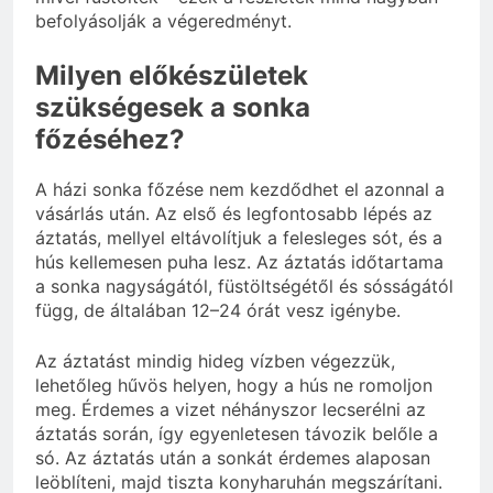
befolyásolják a végeredményt.
Milyen előkészületek
szükségesek a sonka
főzéséhez?
A házi sonka főzése nem kezdődhet el azonnal a
vásárlás után. Az első és legfontosabb lépés az
áztatás, mellyel eltávolítjuk a felesleges sót, és a
hús kellemesen puha lesz. Az áztatás időtartama
a sonka nagyságától, füstöltségétől és sósságától
függ, de általában 12–24 órát vesz igénybe.
Az áztatást mindig hideg vízben végezzük,
lehetőleg hűvös helyen, hogy a hús ne romoljon
meg. Érdemes a vizet néhányszor lecserélni az
áztatás során, így egyenletesen távozik belőle a
só. Az áztatás után a sonkát érdemes alaposan
leöblíteni, majd tiszta konyharuhán megszárítani.