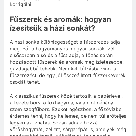
korrigálni.
Fűszerek és aromák: hogyan
ízesítsük a házi sonkát?
A házi sonka különlegességét a fűszerezés adja
meg. Bár a hagyományos magyar sonkák ízét
elsősorban a só és a füst adja, a főzés során
hozzáadott fűszerek és aromák még ízletesebbé,
gazdagabbá tehetik. Nem kell túlzásba vinni a
fűszerezést, de egy jól összeállított fűszerkeverék
csodát tehet.
A klasszikus fűszerek közé tartozik a babérlevél,
a fekete bors, a fokhagyma, valamint néhány
szem szegfűbors. Ezeket egészben, a főzővízbe
érdemes tenni, hogy kellemes, de nem túl erőteljes
legyen az ízhatás. Sokan adnak hozzá
vöröshagymát, zellert, sárgarépát is, amelyek még
gazdagabbá teszik a főzőlevet, így a sonka