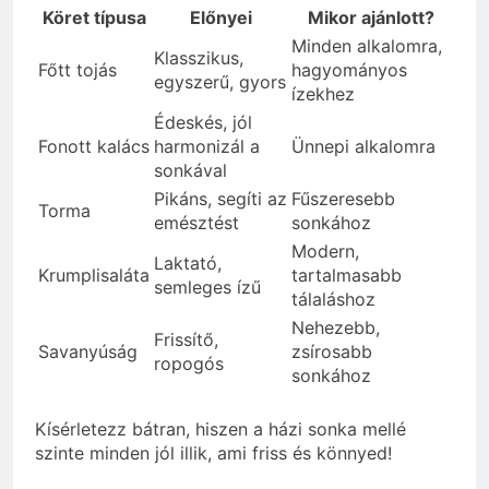
Köret típusa
Előnyei
Mikor ajánlott?
Minden alkalomra,
Klasszikus,
Főtt tojás
hagyományos
egyszerű, gyors
ízekhez
Édeskés, jól
Fonott kalács
harmonizál a
Ünnepi alkalomra
sonkával
Pikáns, segíti az
Fűszeresebb
Torma
emésztést
sonkához
Modern,
Laktató,
Krumplisaláta
tartalmasabb
semleges ízű
tálaláshoz
Nehezebb,
Frissítő,
Savanyúság
zsírosabb
ropogós
sonkához
Kísérletezz bátran, hiszen a házi sonka mellé
szinte minden jól illik, ami friss és könnyed!