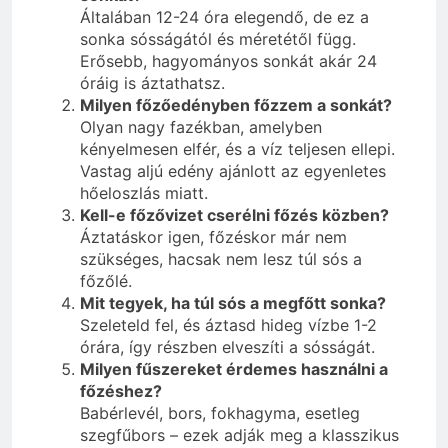
Általában 12-24 óra elegendő, de ez a
sonka sósságától és méretétől függ.
Erősebb, hagyományos sonkát akár 24
óráig is áztathatsz.
Milyen főzőedényben főzzem a sonkát?
Olyan nagy fazékban, amelyben
kényelmesen elfér, és a víz teljesen ellepi.
Vastag aljú edény ajánlott az egyenletes
hőeloszlás miatt.
Kell-e főzővizet cserélni főzés közben?
Áztatáskor igen, főzéskor már nem
szükséges, hacsak nem lesz túl sós a
főzőlé.
Mit tegyek, ha túl sós a megfőtt sonka?
Szeleteld fel, és áztasd hideg vízbe 1-2
órára, így részben elveszíti a sósságát.
Milyen fűszereket érdemes használni a
főzéshez?
Babérlevél, bors, fokhagyma, esetleg
szegfűbors – ezek adják meg a klasszikus