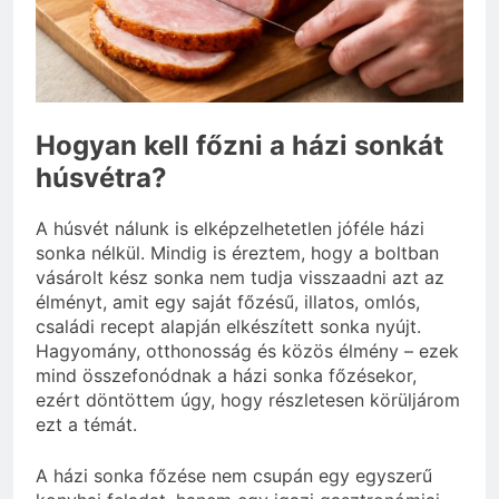
3 Nap Ezelőtt
Hogyan kell főzni a házi sonkát
húsvétra?
A húsvét nálunk is elképzelhetetlen jóféle házi
sonka nélkül. Mindig is éreztem, hogy a boltban
vásárolt kész sonka nem tudja visszaadni azt az
élményt, amit egy saját főzésű, illatos, omlós,
családi recept alapján elkészített sonka nyújt.
Hagyomány, otthonosság és közös élmény – ezek
mind összefonódnak a házi sonka főzésekor,
ezért döntöttem úgy, hogy részletesen körüljárom
ezt a témát.
A házi sonka főzése nem csupán egy egyszerű