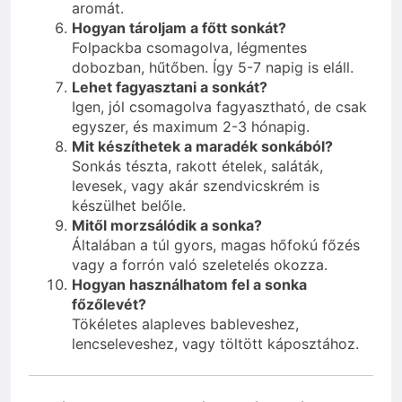
aromát.
Hogyan tároljam a főtt sonkát?
Folpackba csomagolva, légmentes
dobozban, hűtőben. Így 5-7 napig is eláll.
Lehet fagyasztani a sonkát?
Igen, jól csomagolva fagyasztható, de csak
egyszer, és maximum 2-3 hónapig.
Mit készíthetek a maradék sonkából?
Sonkás tészta, rakott ételek, saláták,
levesek, vagy akár szendvicskrém is
készülhet belőle.
Mitől morzsálódik a sonka?
Általában a túl gyors, magas hőfokú főzés
vagy a forrón való szeletelés okozza.
Hogyan használhatom fel a sonka
főzőlevét?
Tökéletes alapleves bableveshez,
lencseleveshez, vagy töltött káposztához.