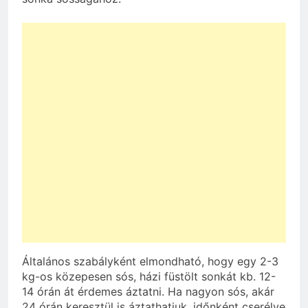
Általános szabályként elmondható, hogy egy 2-3
kg-os közepesen sós, házi füstölt sonkát kb. 12-
14 órán át érdemes áztatni. Ha nagyon sós, akár
24 órán keresztül is áztathatjuk, időnként cserélve