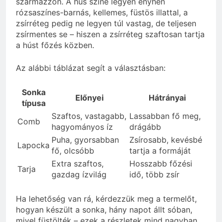
származzon. A hús színe legyen enyhén
rózsaszínes-barnás, kellemes, füstös illattal, a
zsírréteg pedig ne legyen túl vastag, de teljesen
zsírmentes se – hiszen a zsírréteg szaftosan tartja
a húst főzés közben.
Az alábbi táblázat segít a választásban:
Sonka
Előnyei
Hátrányai
típusa
Szaftos, vastagabb,
Lassabban fő meg,
Comb
hagyományos íz
drágább
Puha, gyorsabban
Zsírosabb, kevésbé
Lapocka
fő, olcsóbb
tartja a formáját
Extra szaftos,
Hosszabb főzési
Tarja
gazdag ízvilág
idő, több zsír
Ha lehetőség van rá, kérdezzük meg a termelőt,
hogyan készült a sonka, hány napot állt sóban,
mivel füstölték – ezek a részletek mind nagyban