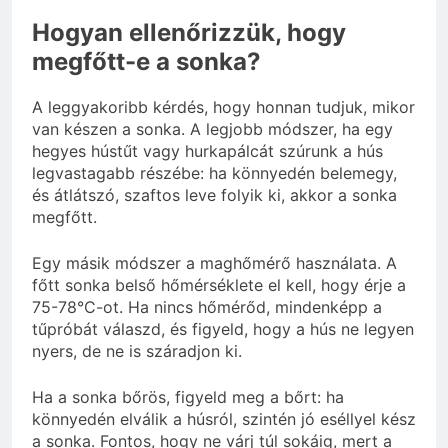
Hogyan ellenőrizzük, hogy
megfőtt-e a sonka?
A leggyakoribb kérdés, hogy honnan tudjuk, mikor
van készen a sonka. A legjobb módszer, ha egy
hegyes hústűt vagy hurkapálcát szúrunk a hús
legvastagabb részébe: ha könnyedén belemegy,
és átlátszó, szaftos leve folyik ki, akkor a sonka
megfőtt.
Egy másik módszer a maghőmérő használata. A
főtt sonka belső hőmérséklete el kell, hogy érje a
75-78°C-ot. Ha nincs hőmérőd, mindenképp a
tűpróbát válaszd, és figyeld, hogy a hús ne legyen
nyers, de ne is száradjon ki.
Ha a sonka bőrös, figyeld meg a bőrt: ha
könnyedén elválik a húsról, szintén jó eséllyel kész
a sonka. Fontos, hogy ne várj túl sokáig, mert a