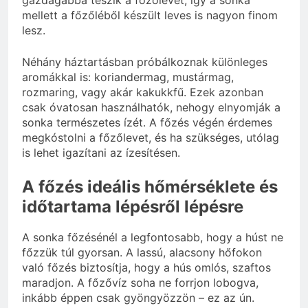
mellett a főzőléből készült leves is nagyon finom
lesz.
Néhány háztartásban próbálkoznak különleges
aromákkal is: koriandermag, mustármag,
rozmaring, vagy akár kakukkfű. Ezek azonban
csak óvatosan használhatók, nehogy elnyomják a
sonka természetes ízét. A főzés végén érdemes
megkóstolni a főzőlevet, és ha szükséges, utólag
is lehet igazítani az ízesítésen.
A főzés ideális hőmérséklete és
időtartama lépésről lépésre
A sonka főzésénél a legfontosabb, hogy a húst ne
főzzük túl gyorsan. A lassú, alacsony hőfokon
való főzés biztosítja, hogy a hús omlós, szaftos
maradjon. A főzővíz soha ne forrjon lobogva,
inkább éppen csak gyöngyözzön – ez az ún.