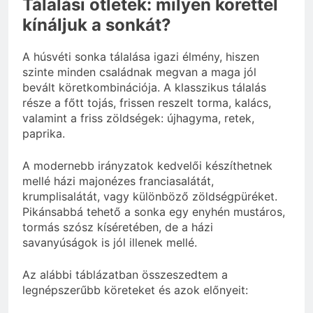
Tálalási ötletek: milyen körettel
kínáljuk a sonkát?
A húsvéti sonka tálalása igazi élmény, hiszen
szinte minden családnak megvan a maga jól
bevált köretkombinációja. A klasszikus tálalás
része a főtt tojás, frissen reszelt torma, kalács,
valamint a friss zöldségek: újhagyma, retek,
paprika.
A modernebb irányzatok kedvelői készíthetnek
mellé házi majonézes franciasalátát,
krumplisalátát, vagy különböző zöldségpüréket.
Pikánsabbá tehető a sonka egy enyhén mustáros,
tormás szósz kíséretében, de a házi
savanyúságok is jól illenek mellé.
Az alábbi táblázatban összeszedtem a
legnépszerűbb köreteket és azok előnyeit: