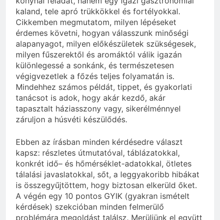
konyhai feladat, hanem egy igazi gasztronómiai
kaland, tele apró trükkökkel és fortélyokkal.
Cikkemben megmutatom, milyen lépéseket
érdemes követni, hogyan válasszunk minőségi
alapanyagot, milyen előkészületek szükségesek,
milyen fűszerektől és aromáktól válik igazán
különlegessé a sonkánk, és természetesen
végigvezetlek a főzés teljes folyamatán is.
Mindehhez számos példát, tippet, és gyakorlati
tanácsot is adok, hogy akár kezdő, akár
tapasztalt háziasszony vagy, sikerélménnyel
záruljon a húsvéti készülődés.
Ebben az írásban minden kérdésedre választ
kapsz: részletes útmutatóval, táblázatokkal,
konkrét idő– és hőmérséklet-adatokkal, ötletes
tálalási javaslatokkal, sőt, a leggyakoribb hibákat
is összegyűjtöttem, hogy biztosan elkerüld őket.
A végén egy 10 pontos GYIK (gyakran ismételt
kérdések) szekcióban minden felmerülő
problémára megoldást találsz. Merüljünk el együtt