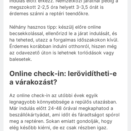
indulás előtt érkezz. Nemzetközi járatnál pedig a
megszokott 2-2,5 óra helyett 3-3,5 órát is
érdemes szánni a reptéri teendőkre.
Néhány hasznos tipp: készülj előre online
becsekkolással, ellenőrizd le a járat indulását, és
ha teheted, utazz a forgalmas időszakokon kívül.
Érdemes korábban indulni otthonról, hiszen még
az odavezető úton is lehetnek torlódások vagy
balesetek.
Online check-in: lerövidítheti-e
a várakozást?
Az online check-in az utóbbi évek egyik
legnagyobb könnyebbsége a repülős utazásban.
Már indulás előtt 24-48 órával megkaphatod a
beszállókártyádat, ami időt és fáradtságot spórol
meg a reptéren. Sokan emiatt gondolják, hogy
elég később kiérni, de ez csak részben igaz.