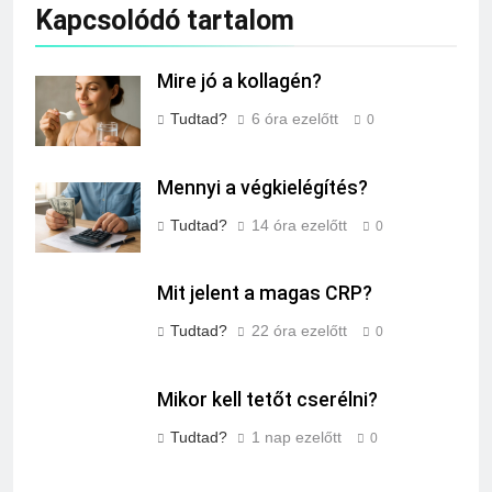
Kapcsolódó tartalom
Mire jó a kollagén?
Tudtad?
6 óra ezelőtt
0
Mennyi a végkielégítés?
Tudtad?
14 óra ezelőtt
0
Mit jelent a magas CRP?
Tudtad?
22 óra ezelőtt
0
Mikor kell tetőt cserélni?
Tudtad?
1 nap ezelőtt
0