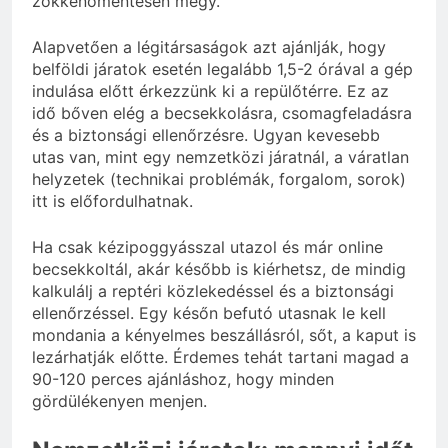
zökkenőmentesen megy.
Alapvetően a légitársaságok azt ajánlják, hogy
belföldi járatok esetén legalább 1,5-2 órával a gép
indulása előtt érkezzünk ki a repülőtérre. Ez az
idő bőven elég a becsekkolásra, csomagfeladásra
és a biztonsági ellenőrzésre. Ugyan kevesebb
utas van, mint egy nemzetközi járatnál, a váratlan
helyzetek (technikai problémák, forgalom, sorok)
itt is előfordulhatnak.
Ha csak kézipoggyásszal utazol és már online
becsekkoltál, akár később is kiérhetsz, de mindig
kalkulálj a reptéri közlekedéssel és a biztonsági
ellenőrzéssel. Egy későn befutó utasnak le kell
mondania a kényelmes beszállásról, sőt, a kaput is
lezárhatják előtte. Érdemes tehát tartani magad a
90-120 perces ajánláshoz, hogy minden
gördülékenyen menjen.