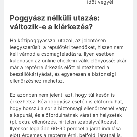
időt vegyél
Poggyász nélküli utazás:
változik-e a kiérkezés?
Ha kézipoggyásszal utazol, az jelentősen
leegyszerűsíti a repülőtéri teendőket, hiszen nem
kell várnod a csomagfeladásra. Ilyen esetben
különösen az online check-in válik előnyössé: akár
már a reptérre érkezés előtt elintézheted a
beszállókártyádat, és egyenesen a biztonsági
ellenőrzéshez mehetsz.
Ez azonban nem jelenti azt, hogy túl későn is
érkezhetsz. Kézipoggyász esetén is előfordulhat,
hogy hosszú a sor a biztonsági ellenőrzésnél vagy
a kapunál, és előfordulhatnak váratlan helyzetek
(pl. extra ellenőrzés, hirtelen szabályváltozás).
Ilyenkor legalább 60-90 perccel a járat indulása
előtt érdemes a reptérre érni, belföldi járatnál is.