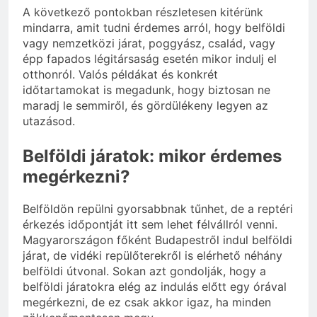
A következő pontokban részletesen kitérünk
mindarra, amit tudni érdemes arról, hogy belföldi
vagy nemzetközi járat, poggyász, család, vagy
épp fapados légitársaság esetén mikor indulj el
otthonról. Valós példákat és konkrét
időtartamokat is megadunk, hogy biztosan ne
maradj le semmiről, és gördülékeny legyen az
utazásod.
Belföldi járatok: mikor érdemes
megérkezni?
Belföldön repülni gyorsabbnak tűnhet, de a reptéri
érkezés időpontját itt sem lehet félvállról venni.
Magyarországon főként Budapestről indul belföldi
járat, de vidéki repülőterekről is elérhető néhány
belföldi útvonal. Sokan azt gondolják, hogy a
belföldi járatokra elég az indulás előtt egy órával
megérkezni, de ez csak akkor igaz, ha minden