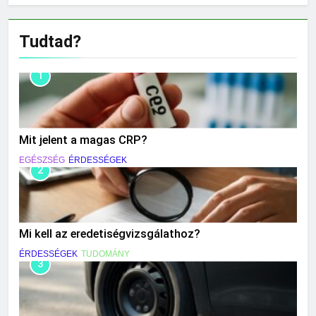
Tudtad?
1
Mit jelent a magas CRP?
EGÉSZSÉG
ÉRDESSÉGEK
2
Mi kell az eredetiségvizsgálathoz?
ÉRDESSÉGEK
TUDOMÁNY
3