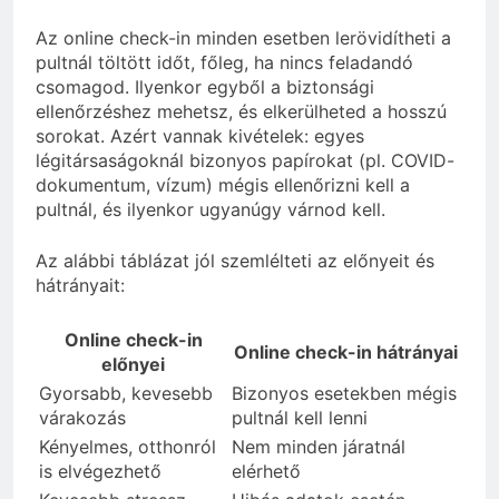
Az online check-in minden esetben lerövidítheti a
pultnál töltött időt, főleg, ha nincs feladandó
csomagod. Ilyenkor egyből a biztonsági
ellenőrzéshez mehetsz, és elkerülheted a hosszú
sorokat. Azért vannak kivételek: egyes
légitársaságoknál bizonyos papírokat (pl. COVID-
dokumentum, vízum) mégis ellenőrizni kell a
pultnál, és ilyenkor ugyanúgy várnod kell.
Az alábbi táblázat jól szemlélteti az előnyeit és
hátrányait:
Online check-in
Online check-in hátrányai
előnyei
Gyorsabb, kevesebb
Bizonyos esetekben mégis
várakozás
pultnál kell lenni
Kényelmes, otthonról
Nem minden járatnál
is elvégezhető
elérhető