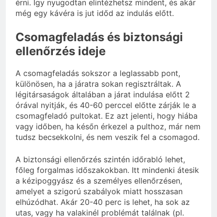
érni. Így nyugodtan elintézhetsz mindent, és akár
még egy kávéra is jut időd az indulás előtt.
Csomagfeladás és biztonsági
ellenőrzés ideje
A csomagfeladás sokszor a leglassabb pont,
különösen, ha a járatra sokan regisztráltak. A
légitársaságok általában a járat indulása előtt 2
órával nyitják, és 40-60 perccel előtte zárják le a
csomagfeladó pultokat. Ez azt jelenti, hogy hiába
vagy időben, ha későn érkezel a pulthoz, már nem
tudsz becsekkolni, és nem veszik fel a csomagod.
A biztonsági ellenőrzés szintén időrabló lehet,
főleg forgalmas időszakokban. Itt mindenki átesik
a kézipoggyász és a személyes ellenőrzésen,
amelyet a szigorú szabályok miatt hosszasan
elhúzódhat. Akár 20-40 perc is lehet, ha sok az
utas, vagy ha valakinél problémát találnak (pl.