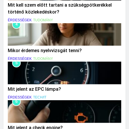
Mit kell szem előtt tartani a szükségpótkerékkel
történő közlekedéskor?
ÉRDESSÉGEK
TUDOMÁNY
4
Mikor érdemes nyelvvizsgát tenni?
ÉRDESSÉGEK
TUDOMÁNY
5
Mit jelent az EPC lámpa?
ÉRDESSÉGEK
TECH/IT
6
Mit jelent a check engine?