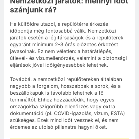
Nemzetközi járatok: mennyi időt
szánjunk rá?
Ha külföldre utazol, a repülőtérre érkezés
időpontja még fontosabbá válik. Nemzetközi
járatok esetén a légitársaságok és a repülőterek
egyaránt minimum 2-3 órás előzetes érkezést
javasolnak. Ez nem véletlen: a határátlépés,
útlevél- és vízumellenőrzés, valamint a biztonsági
eljárások jóval időigényesebbek lehetnek.
Továbbá, a nemzetközi repülőtereken általában
nagyobb a forgalom, hosszabbak a sorok, és a
beszállókapuk is távolabb lehetnek a fő
termináltól. Ehhez hozzáadódik, hogy egyes
országokba szigorúbb ellenőrzés vagy extra
dokumentáció (pl. COVID-igazolás, vízum, ESTA)
szükséges. Ezek mind időt vesznek el, és nem
érdemes az utolsó pillanatra hagyni őket.