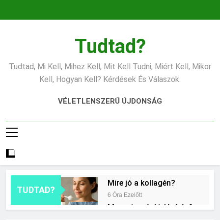
Ugrás
a
tartalomra
Tudtad?
Tudtad, Mi Kell, Mihez Kell, Mit Kell Tudni, Miért Kell, Mikor
Kell, Hogyan Kell? Kérdések És Válaszok.
VÉLETLENSZERŰ ÚJDONSÁG
Mire jó a kollagén?
TUDTAD?
6 Óra Ezelőtt
Mennyi a végkielégítés?
14 Óra Ezelőtt