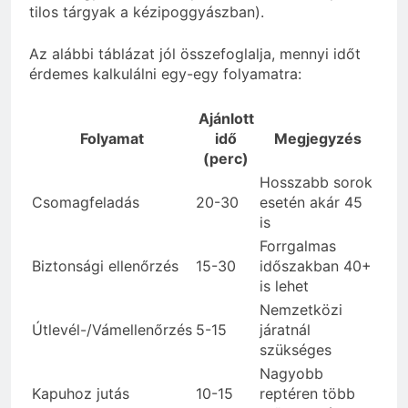
tilos tárgyak a kézipoggyászban).
Az alábbi táblázat jól összefoglalja, mennyi időt
érdemes kalkulálni egy-egy folyamatra:
Ajánlott
Folyamat
idő
Megjegyzés
(perc)
Hosszabb sorok
Csomagfeladás
20-30
esetén akár 45
is
Forrgalmas
Biztonsági ellenőrzés
15-30
időszakban 40+
is lehet
Nemzetközi
Útlevél-/Vámellenőrzés
5-15
járatnál
szükséges
Nagyobb
Kapuhoz jutás
10-15
reptéren több