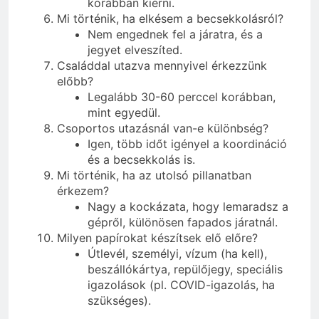
korábban kiérni.
Mi történik, ha elkésem a becsekkolásról?
Nem engednek fel a járatra, és a
jegyet elveszíted.
Családdal utazva mennyivel érkezzünk
előbb?
Legalább 30-60 perccel korábban,
mint egyedül.
Csoportos utazásnál van-e különbség?
Igen, több időt igényel a koordináció
és a becsekkolás is.
Mi történik, ha az utolsó pillanatban
érkezem?
Nagy a kockázata, hogy lemaradsz a
gépről, különösen fapados járatnál.
Milyen papírokat készítsek elő előre?
Útlevél, személyi, vízum (ha kell),
beszállókártya, repülőjegy, speciális
igazolások (pl. COVID-igazolás, ha
szükséges).