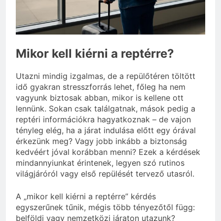
3 Nap Ezelőtt
Miért kell gőz fölött
felverni a tojásfehérjét?
3 Nap Ezelőtt
Mikor kell kiérni a reptérre?
Utazni mindig izgalmas, de a repülőtéren töltött
idő gyakran stresszforrás lehet, főleg ha nem
vagyunk biztosak abban, mikor is kellene ott
lennünk. Sokan csak találgatnak, mások pedig a
reptéri információkra hagyatkoznak – de vajon
tényleg elég, ha a járat indulása előtt egy órával
érkezünk meg? Vagy jobb inkább a biztonság
kedvéért jóval korábban menni? Ezek a kérdések
mindannyiunkat érintenek, legyen szó rutinos
világjáróról vagy első repülését tervező utasról.
A „mikor kell kiérni a reptérre” kérdés
egyszerűnek tűnik, mégis több tényezőtől függ:
belföldi vagy nemzetközi járaton utazunk?