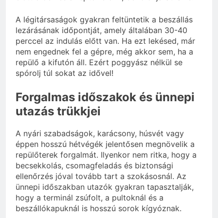
A légitársaságok gyakran feltüntetik a beszállás
lezárásának időpontját, amely általában 30-40
perccel az indulás előtt van. Ha ezt lekésed, már
nem engednek fel a gépre, még akkor sem, ha a
repülő a kifutón áll. Ezért poggyász nélkül se
spórolj túl sokat az idővel!
Forgalmas időszakok és ünnepi
utazás trükkjei
A nyári szabadságok, karácsony, húsvét vagy
éppen hosszú hétvégék jelentősen megnövelik a
repülőterek forgalmát. Ilyenkor nem ritka, hogy a
becsekkolás, csomagfeladás és biztonsági
ellenőrzés jóval tovább tart a szokásosnál. Az
ünnepi időszakban utazók gyakran tapasztalják,
hogy a terminál zsúfolt, a pultoknál és a
beszállókapuknál is hosszú sorok kígyóznak.