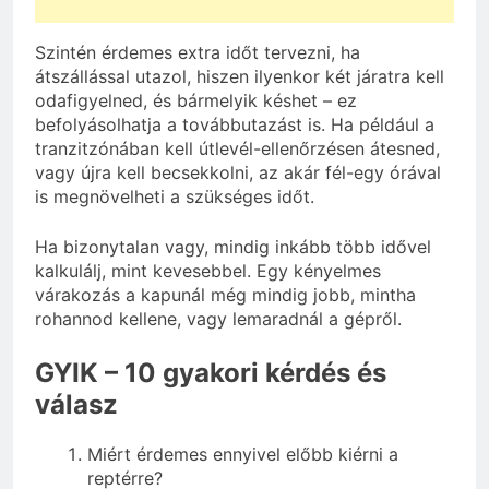
Szintén érdemes extra időt tervezni, ha
átszállással utazol, hiszen ilyenkor két járatra kell
odafigyelned, és bármelyik késhet – ez
befolyásolhatja a továbbutazást is. Ha például a
tranzitzónában kell útlevél-ellenőrzésen átesned,
vagy újra kell becsekkolni, az akár fél-egy órával
is megnövelheti a szükséges időt.
Ha bizonytalan vagy, mindig inkább több idővel
kalkulálj, mint kevesebbel. Egy kényelmes
várakozás a kapunál még mindig jobb, mintha
rohannod kellene, vagy lemaradnál a gépről.
GYIK – 10 gyakori kérdés és
válasz
Miért érdemes ennyivel előbb kiérni a
reptérre?