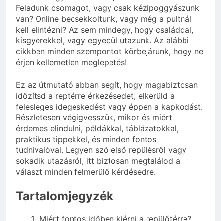
Feladunk csomagot, vagy csak kézipoggyászunk
van? Online becsekkoltunk, vagy még a pultnál
kell elintézni? Az sem mindegy, hogy családdal,
kisgyerekkel, vagy egyedül utazunk. Az alábbi
cikkben minden szempontot körbejárunk, hogy ne
érjen kellemetlen meglepetés!
Ez az útmutató abban segít, hogy magabiztosan
időzítsd a reptérre érkezésedet, elkerüld a
felesleges idegeskedést vagy éppen a kapkodást.
Részletesen végigvesszük, mikor és miért
érdemes elindulni, példákkal, táblázatokkal,
praktikus tippekkel, és minden fontos
tudnivalóval. Legyen szó első repülésről vagy
sokadik utazásról, itt biztosan megtalálod a
választ minden felmerülő kérdésedre.
Tartalomjegyzék
Miért fontos időben kiérni a repülőtérre?