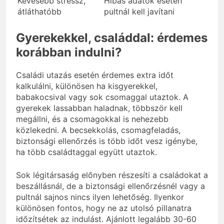
Kevesebb stressz,
Hibás adatok esetén
átláthatóbb
pultnál kell javítani
Gyerekekkel, családdal: érdemes
korábban indulni?
Családi utazás esetén érdemes extra időt
kalkulálni, különösen ha kisgyerekkel,
babakocsival vagy sok csomaggal utaztok. A
gyerekek lassabban haladnak, többször kell
megállni, és a csomagokkal is nehezebb
közlekedni. A becsekkolás, csomagfeladás,
biztonsági ellenőrzés is több időt vesz igénybe,
ha több családtaggal együtt utaztok.
Sok légitársaság előnyben részesíti a családokat a
beszállásnál, de a biztonsági ellenőrzésnél vagy a
pultnál sajnos nincs ilyen lehetőség. Ilyenkor
különösen fontos, hogy ne az utolsó pillanatra
időzítsétek az indulást. Ajánlott legalább 30-60