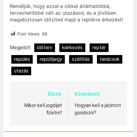
Reméljük, hogy ezzel a cikkel átláthatóbbá,
tervezhetőbbé vált az utazásod, és a jövőben
magabiztosan időzíted majd a reptérre érkezést!
Post Views:
98
Megjelölt:
időterv
kiérkezés
reptér
repülés
repülőjegy
szállítás
tanácsok
utazás
Előző:
Következő:
Bejegyzés
navigáció
Mikor kell jogdíjat
Hogyan kell a jácintot
fizetni?
gondozni?