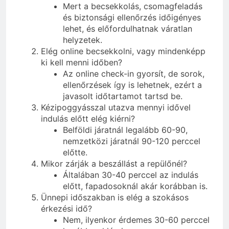
Mert a becsekkolás, csomagfeladás
és biztonsági ellenőrzés időigényes
lehet, és előfordulhatnak váratlan
helyzetek.
Elég online becsekkolni, vagy mindenképp
ki kell menni időben?
Az online check-in gyorsít, de sorok,
ellenőrzések így is lehetnek, ezért a
javasolt időtartamot tartsd be.
Kézipoggyásszal utazva mennyi idővel
indulás előtt elég kiérni?
Belföldi járatnál legalább 60-90,
nemzetközi járatnál 90-120 perccel
előtte.
Mikor zárják a beszállást a repülőnél?
Általában 30-40 perccel az indulás
előtt, fapadosoknál akár korábban is.
Ünnepi időszakban is elég a szokásos
érkezési idő?
Nem, ilyenkor érdemes 30-60 perccel