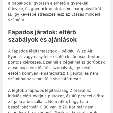
a babakocsi, gyorsan elérhető a gyerekek
útlevele, és gondoskodjatok némi harapnivalóról
is. Így kevésbé stresszes lesz az utazás mindenki
számára.
Fapados járatok: eltérő
szabályok és ajánlások
A fapados légitársaságok – például Wizz Air,
Ryanair vagy easyJet – esetén különösen fontos a
pontos kiérkezés. Ezeknél a cégeknél szigorúbbak
a csomag- és időzítési szabályok, így késés
esetén könnyen lemaradhatsz a gépről, és nem
számíthatsz semmiféle visszatérítésre.
A legtöbb fapados légitársaság 2 órával az
indulás előtt nyitja a pultokat, és 40 perccel előtte
zárja le a beszállást. Nem ritka, hogy ha a
beszállókártyán 9:00 van, 8:20-kor már nem
engednek be a kapunál. Gyakran hosszú sorok