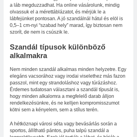
a láb megduzzadhat. Ha online vásárolunk, mindig
olvassuk el a mérettáblázatot, és mérjük le a
lábfejünket pontosan. A jó szandálnál hátul és elöl is
0,5–1 cm-nyi “szabad hely” marad, így biztosan nem
szorít, de nem is csúszik le.
Szandál típusok különböző
alkalmakra
Nem minden szandál alkalmas minden helyzetre. Egy
elegáns vacsorához vagy irodai viselethez más fazon
passzol, mint egy strandoláshoz vagy túrázáshoz.
Érdemes tudatosan választani a szandál típusát is,
hogy minden alkalomra a megfelelő darab álljon
rendelkezésünkre, és ne kelljen kompromisszumot
kötni sem a kényelem, sem a stílus terén.
A hétköznapi városi séta vagy bevásárlás során a
sportos, állítható pántos, puha talpú szandál a