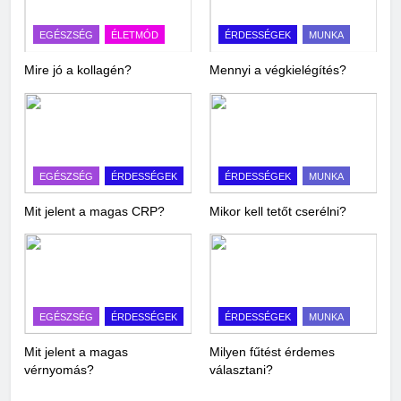
EGÉSZSÉG
ÉLETMÓD
ÉRDESSÉGEK
MUNKA
Mire jó a kollagén?
Mennyi a végkielégítés?
EGÉSZSÉG
ÉRDESSÉGEK
ÉRDESSÉGEK
MUNKA
Mit jelent a magas CRP?
Mikor kell tetőt cserélni?
EGÉSZSÉG
ÉRDESSÉGEK
ÉRDESSÉGEK
MUNKA
Mit jelent a magas
Milyen fűtést érdemes
vérnyomás?
választani?