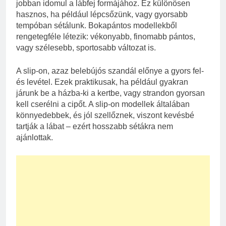
jobban idomul a lábfej formájához. Ez különösen
hasznos, ha például lépcsőzünk, vagy gyorsabb
tempóban sétálunk. Bokapántos modellekből
rengetegféle létezik: vékonyabb, finomabb pántos,
vagy szélesebb, sportosabb változat is.
A slip-on, azaz belebújós szandál előnye a gyors fel-
és levétel. Ezek praktikusak, ha például gyakran
járunk be a házba-ki a kertbe, vagy strandon gyorsan
kell cserélni a cipőt. A slip-on modellek általában
könnyedebbek, és jól szellőznek, viszont kevésbé
tartják a lábat – ezért hosszabb sétákra nem
ajánlottak.