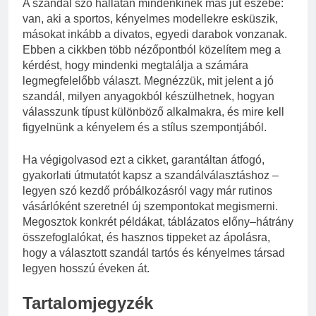
A szandál szó hallatán mindenkinek más jut eszébe:
van, aki a sportos, kényelmes modellekre esküszik,
másokat inkább a divatos, egyedi darabok vonzanak.
Ebben a cikkben több nézőpontból közelítem meg a
kérdést, hogy mindenki megtalálja a számára
legmegfelelőbb választ. Megnézzük, mit jelent a jó
szandál, milyen anyagokból készülhetnek, hogyan
válasszunk típust különböző alkalmakra, és mire kell
figyelnünk a kényelem és a stílus szempontjából.
Ha végigolvasod ezt a cikket, garantáltan átfogó,
gyakorlati útmutatót kapsz a szandálválasztáshoz –
legyen szó kezdő próbálkozásról vagy már rutinos
vásárlóként szeretnél új szempontokat megismerni.
Megosztok konkrét példákat, táblázatos előny–hátrány
összefoglalókat, és hasznos tippeket az ápolásra,
hogy a választott szandál tartós és kényelmes társad
legyen hosszú éveken át.
Tartalomjegyzék