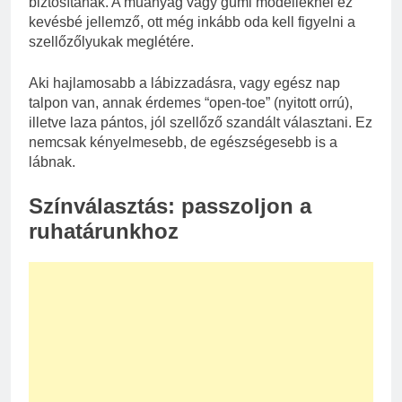
biztosítanak. A műanyag vagy gumi modelleknél ez
kevésbé jellemző, ott még inkább oda kell figyelni a
szellőzőlyukak meglétére.
Aki hajlamosabb a lábizzadásra, vagy egész nap
talpon van, annak érdemes “open-toe” (nyitott orrú),
illetve laza pántos, jól szellőző szandált választani. Ez
nemcsak kényelmesebb, de egészségesebb is a
lábnak.
Színválasztás: passzoljon a
ruhatárunkhoz