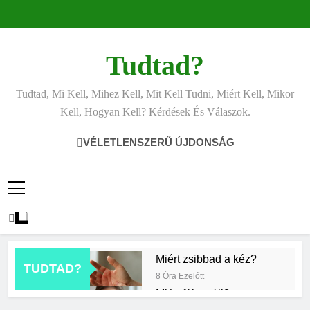
Ugrás
a
tartalomra
Tudtad?
Tudtad, Mi Kell, Mihez Kell, Mit Kell Tudni, Miért Kell, Mikor
Kell, Hogyan Kell? Kérdések És Válaszok.
VÉLETLENSZERŰ ÚJDONSÁG
Miért zsibbad a kéz?
TUDTAD?
8 Óra Ezelőtt
Miért fáj a váll?