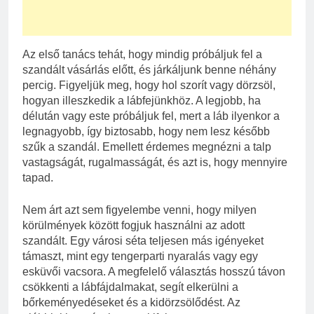
Az első tanács tehát, hogy mindig próbáljuk fel a
szandált vásárlás előtt, és járkáljunk benne néhány
percig. Figyeljük meg, hogy hol szorít vagy dörzsöl,
hogyan illeszkedik a lábfejünkhöz. A legjobb, ha
délután vagy este próbáljuk fel, mert a láb ilyenkor a
legnagyobb, így biztosabb, hogy nem lesz később
szűk a szandál. Emellett érdemes megnézni a talp
vastagságát, rugalmasságát, és azt is, hogy mennyire
tapad.
Nem árt azt sem figyelembe venni, hogy milyen
körülmények között fogjuk használni az adott
szandált. Egy városi séta teljesen más igényeket
támaszt, mint egy tengerparti nyaralás vagy egy
esküvői vacsora. A megfelelő választás hosszú távon
csökkenti a lábfájdalmakat, segít elkerülni a
bőrkeményedéseket és a kidörzsölődést. Az