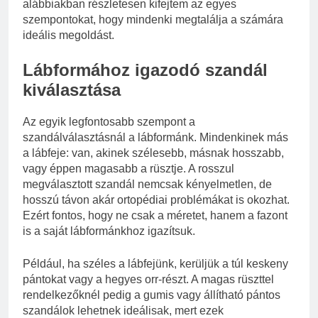
alábbiakban részletesen kifejtem az egyes
szempontokat, hogy mindenki megtalálja a számára
ideális megoldást.
Lábformához igazodó szandál
kiválasztása
Az egyik legfontosabb szempont a
szandálválasztásnál a lábformánk. Mindenkinek más
a lábfeje: van, akinek szélesebb, másnak hosszabb,
vagy éppen magasabb a rüsztje. A rosszul
megválasztott szandál nemcsak kényelmetlen, de
hosszú távon akár ortopédiai problémákat is okozhat.
Ezért fontos, hogy ne csak a méretet, hanem a fazont
is a saját lábformánkhoz igazítsuk.
Például, ha széles a lábfejünk, kerüljük a túl keskeny
pántokat vagy a hegyes orr-részt. A magas rüszttel
rendelkezőknél pedig a gumis vagy állítható pántos
szandálok lehetnek ideálisak, mert ezek