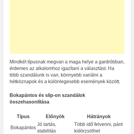
Mindkét típusnak megvan a maga helye a gardróbban,
érdemes az alkalomhoz igazítani a választást. Ha
több szandálunk is van, könnyebb variálni a
hétköznapok és a különlegesebb események között.
Bokapántos és slip-on szandálok
összehasonlítása
Típus
Előnyök
Hátrányok
Jó tartás,
Több idő felvenni, pánt
Bokapántos
stabilitás
kidörzsölhet