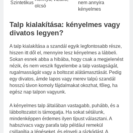
Szintetikus
nem annyira
olcsó
kényelmes
Talp kialakítása: kényelmes vagy
divatos legyen?
A talp kialakítása a szandál egyik legfontosabb része,
hiszen itt dől el, mennyire lesz kényelmes a lábbeli.
Sokan esnek abba a hibába, hogy csak a megjelenést
nézik, és nem veszik figyelembe a talp vastagságát,
rugalmasságát vagy a boltozat alátámasztását. Pedig
egy divatos, ámde lapos vagy merev talpú szandál
hosszú távon komoly fájdalmakat okozhat, főleg, ha
egész nap talpon vagyunk.
A kényelmes talp általában vastagabb, puhább, és a
lábboltozatot is támogatja. Ha sokat sétálunk,
mindenképpen érdemes ilyen típust választani. A
habszivacs vagy parafa talp például remekül
csillapítja a lépéseket, és elnyeli a rázkódást. A