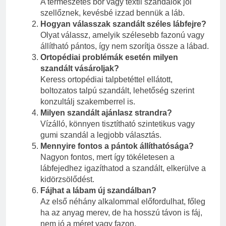
A természetes bőr vagy textil szandálok jól
szellőznek, kevésbé izzad bennük a láb.
Hogyan válasszak szandált széles lábfejre?
Olyat válassz, amelyik szélesebb fazonú vagy
állítható pántos, így nem szorítja össze a lábad.
Ortopédiai problémák esetén milyen
szandált vásároljak?
Keress ortopédiai talpbetéttel ellátott,
boltozatos talpú szandált, lehetőség szerint
konzultálj szakemberrel is.
Milyen szandált ajánlasz strandra?
Vízálló, könnyen tisztítható szintetikus vagy
gumi szandál a legjobb választás.
Mennyire fontos a pántok állíthatósága?
Nagyon fontos, mert így tökéletesen a
lábfejedhez igazíthatod a szandált, elkerülve a
kidörzsölődést.
Fájhat a lábam új szandálban?
Az első néhány alkalommal előfordulhat, főleg
ha az anyag merev, de ha hosszú távon is fáj,
nem jó a méret vagy fazon.