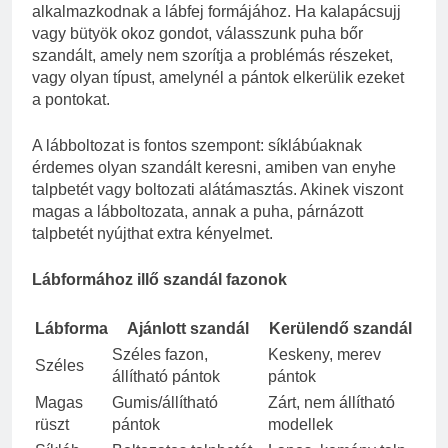
alkalmazkodnak a lábfej formájához. Ha kalapácsujj
vagy bütyök okoz gondot, válasszunk puha bőr
szandált, amely nem szorítja a problémás részeket,
vagy olyan típust, amelynél a pántok elkerülik ezeket
a pontokat.
A lábboltozat is fontos szempont: síklábúaknak
érdemes olyan szandált keresni, amiben van enyhe
talpbetét vagy boltozati alátámasztás. Akinek viszont
magas a lábboltozata, annak a puha, párnázott
talpbetét nyújthat extra kényelmet.
Lábformához illő szandál fazonok
Lábforma
Ajánlott szandál
Kerülendő szandál
Széles fazon,
Keskeny, merev
Széles
állítható pántok
pántok
Magas
Gumis/állítható
Zárt, nem állítható
rüszt
pántok
modellek