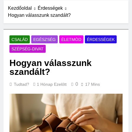
16 Óra Ezelőtt
Mire jó a kollagén?
Kezdőoldal
Érdességek
Hogyan válasszunk szandált?
24 Óra Ezelőtt
Mennyi a
végkielégítés?
1 Nap Ezelőtt
CSALÁD
EGÉSZSÉG
ÉLETMÓD
ÉRDESSÉGEK
Mit jelent a magas
CRP?
SZÉPSÉG-DIVAT
2 Nap Ezelőtt
Hogyan válasszunk
Mikor kell tetőt cserélni?
2 Nap Ezelőtt
szandált?
Mit jelent a magas
vérnyomás?
0
Tudtad?
1 Hónap Ezelőtt
17 Mins
2 Nap Ezelőtt
Milyen fűtést érdemes
választani?
3 Nap Ezelőtt
Mennyi a táppénz?
3 Nap Ezelőtt
Mi kell az