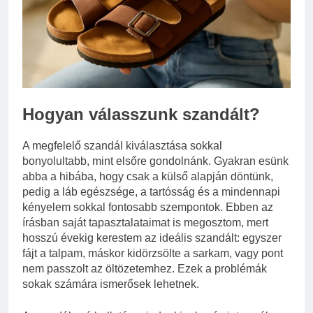
eredetiségvizsgálathoz?
3 Nap Ezelőtt
Hogyan válasszunk szandált?
A megfelelő szandál kiválasztása sokkal
bonyolultabb, mint elsőre gondolnánk. Gyakran esünk
abba a hibába, hogy csak a külső alapján döntünk,
pedig a láb egészsége, a tartósság és a mindennapi
kényelem sokkal fontosabb szempontok. Ebben az
írásban saját tapasztalataimat is megosztom, mert
hosszú évekig kerestem az ideális szandált: egyszer
fájt a talpam, máskor kidörzsölte a sarkam, vagy pont
nem passzolt az öltözetemhez. Ezek a problémák
sokak számára ismerősek lehetnek.