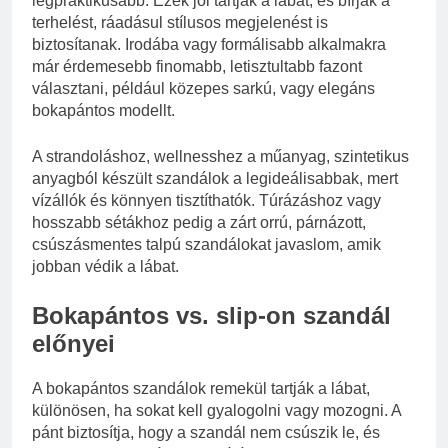
legpraktikusabb. Ezek jól tartják a lábat, és bírják a
terhelést, ráadásul stílusos megjelenést is
biztosítanak. Irodába vagy formálisabb alkalmakra
már érdemesebb finomabb, letisztultabb fazont
választani, például közepes sarkú, vagy elegáns
bokapántos modellt.
A strandoláshoz, wellnesshez a műanyag, szintetikus
anyagból készült szandálok a legideálisabbak, mert
vízállók és könnyen tisztíthatók. Túrázáshoz vagy
hosszabb sétákhoz pedig a zárt orrú, párnázott,
csúszásmentes talpú szandálokat javaslom, amik
jobban védik a lábat.
Bokapántos vs. slip-on szandál
előnyei
A bokapántos szandálok remekül tartják a lábat,
különösen, ha sokat kell gyalogolni vagy mozogni. A
pánt biztosítja, hogy a szandál nem csúszik le, és