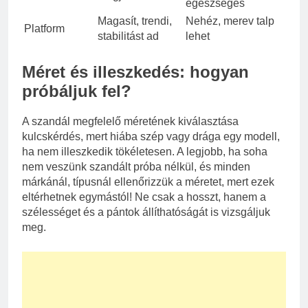
egészséges
Magasít, trendi,
Nehéz, merev talp
Platform
stabilitást ad
lehet
Méret és illeszkedés: hogyan
próbáljuk fel?
A szandál megfelelő méretének kiválasztása
kulcskérdés, mert hiába szép vagy drága egy modell,
ha nem illeszkedik tökéletesen. A legjobb, ha soha
nem veszünk szandált próba nélkül, és minden
márkánál, típusnál ellenőrizzük a méretet, mert ezek
eltérhetnek egymástól! Ne csak a hosszt, hanem a
szélességet és a pántok állíthatóságát is vizsgáljuk
meg.