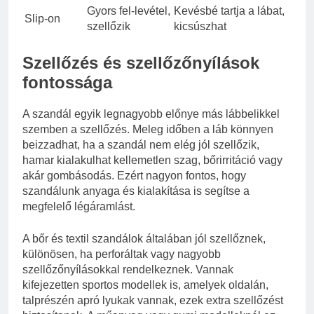
Gyors fel-levétel,
Kevésbé tartja a lábat,
Slip-on
szellőzik
kicsúszhat
Szellőzés és szellőzőnyílások
fontossága
A szandál egyik legnagyobb előnye más lábbelikkel
szemben a szellőzés. Meleg időben a láb könnyen
beizzadhat, ha a szandál nem elég jól szellőzik,
hamar kialakulhat kellemetlen szag, bőrirritáció vagy
akár gombásodás. Ezért nagyon fontos, hogy
szandálunk anyaga és kialakítása is segítse a
megfelelő légáramlást.
A bőr és textil szandálok általában jól szellőznek,
különösen, ha perforáltak vagy nagyobb
szellőzőnyílásokkal rendelkeznek. Vannak
kifejezetten sportos modellek is, amelyek oldalán,
talprészén apró lyukak vannak, ezek extra szellőzést