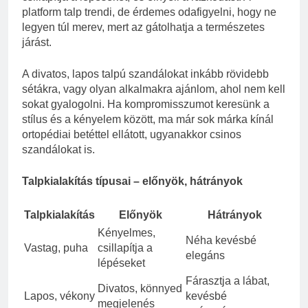
platform talp trendi, de érdemes odafigyelni, hogy ne
legyen túl merev, mert az gátolhatja a természetes
járást.
A divatos, lapos talpú szandálokat inkább rövidebb
sétákra, vagy olyan alkalmakra ajánlom, ahol nem kell
sokat gyalogolni. Ha kompromisszumot keresünk a
stílus és a kényelem között, ma már sok márka kínál
ortopédiai betéttel ellátott, ugyanakkor csinos
szandálokat is.
Talpkialakítás típusai – előnyök, hátrányok
Talpkialakítás
Előnyök
Hátrányok
Kényelmes,
Néha kevésbé
Vastag, puha
csillapítja a
elegáns
lépéseket
Fárasztja a lábat,
Divatos, könnyed
Lapos, vékony
kevésbé
megjelenés