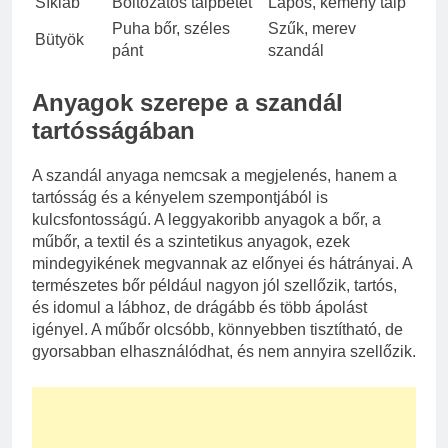
Síkláb
Boltozatos talpbetét
Lapos, kemény talp
Puha bőr, széles
Szűk, merev
Bütyök
pánt
szandál
Anyagok szerepe a szandál
tartósságában
A szandál anyaga nemcsak a megjelenés, hanem a
tartósság és a kényelem szempontjából is
kulcsfontosságú. A leggyakoribb anyagok a bőr, a
műbőr, a textil és a szintetikus anyagok, ezek
mindegyikének megvannak az előnyei és hátrányai. A
természetes bőr például nagyon jól szellőzik, tartós,
és idomul a lábhoz, de drágább és több ápolást
igényel. A műbőr olcsóbb, könnyebben tisztítható, de
gyorsabban elhasználódhat, és nem annyira szellőzik.