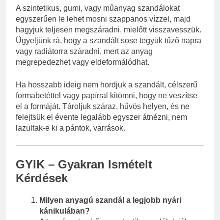
A szintetikus, gumi, vagy műanyag szandálokat
egyszerűen le lehet mosni szappanos vízzel, majd
hagyjuk teljesen megszáradni, mielőtt visszavesszük.
Ügyeljünk rá, hogy a szandált sose tegyük tűző napra
vagy radiátorra száradni, mert az anyag
megrepedezhet vagy eldeformálódhat.
Ha hosszabb ideig nem hordjuk a szandált, célszerű
formabetéttel vagy papírral kitömni, hogy ne veszítse
el a formáját. Tároljuk száraz, hűvös helyen, és ne
felejtsük el évente legalább egyszer átnézni, nem
lazultak-e ki a pántok, varrások.
GYIK – Gyakran Ismételt
Kérdések
Milyen anyagú szandál a legjobb nyári
kánikulában?