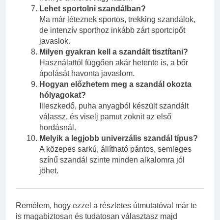
Lehet sportolni szandálban?
Ma már léteznek sportos, trekking szandálok,
de intenzív sporthoz inkább zárt sportcipőt
javaslok.
Milyen gyakran kell a szandált tisztítani?
Használattól függően akár hetente is, a bőr
ápolását havonta javaslom.
Hogyan előzhetem meg a szandál okozta
hólyagokat?
Illeszkedő, puha anyagból készült szandált
válassz, és viselj pamut zoknit az első
hordásnál.
Melyik a legjobb univerzális szandál típus?
A közepes sarkú, állítható pántos, semleges
színű szandál szinte minden alkalomra jól
jöhet.
Remélem, hogy ezzel a részletes útmutatóval már te
is magabiztosan és tudatosan választasz majd