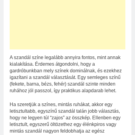
A szandál színe legalább annyira fontos, mint annak
kialakítása. Érdemes átgondolni, hogy a
gardróbunkban mely színek dominálnak, és ezekhez
igazítani a szandál választását. Egy semleges színű
(fekete, barna, bézs, fehér) szandál szinte minden
ruhához jól passzol, így praktikus alapdarab lehet.
Ha szeretjük a színes, mintás ruhákat, akkor egy
letisztultabb, egyszínű szandál talán jobb választás,
hogy ne legyen túl “zajos” az összkép. Ellenben egy
letisztult, egyszerű öltözethez egy élénkpiros vagy
mintás szandál nagyon feldobhatja az egész