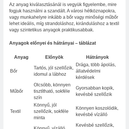
Az anyag kiválasztásánál is vegyük figyelembe, mire
fogjuk használni a szandált. A városi hétköznapokra,
vagy munkahelyre inkább a bőr vagy minőségi műbőr
lehet ideális, míg strandoláshoz, kiránduláshoz a textil
vagy szintetikus anyagok praktikusabbak.
Anyagok előnyei és hátrányai – táblázat
Anyag
Előnyök
Hátrányok
Drága, több ápolás,
Tartós, jól szellőzik,
Bőr
állatvédelmi
idomul a lábhoz
kérdések
Olcsóbb, könnyen
Gyorsabban kopik,
Műbőr
tisztítható, sokféle
kevésbé szellőzik
szín
Könnyű, jól
Könnyen koszolódik,
Textil
szellőzik, sokféle
kevésbé vízálló
minta
Kevésbé szellőzik,
Könnyű, vízálló,