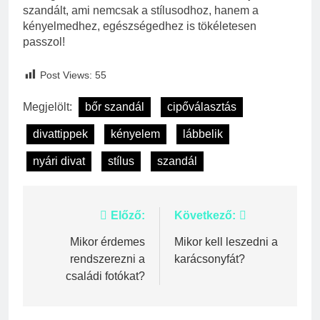
szandált, ami nemcsak a stílusodhoz, hanem a
kényelmedhez, egészségedhez is tökéletesen
passzol!
Post Views:
55
Megjelölt:
bőr szandál
cipőválasztás
divattippek
kényelem
lábbelik
nyári divat
stílus
szandál
Bejegyzés
Előző:
Következő:
navigáció
Mikor érdemes
Mikor kell leszedni a
rendszerezni a
karácsonyfát?
családi fotókat?