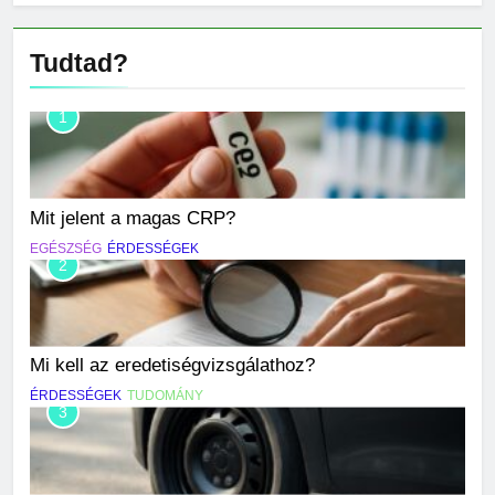
Tudtad?
1
Mit jelent a magas CRP?
EGÉSZSÉG
ÉRDESSÉGEK
2
Mi kell az eredetiségvizsgálathoz?
ÉRDESSÉGEK
TUDOMÁNY
3