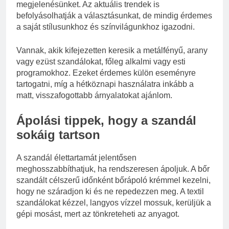
megjelenésünket. Az aktuális trendek is
befolyásolhatják a választásunkat, de mindig érdemes
a saját stílusunkhoz és színvilágunkhoz igazodni.
Vannak, akik kifejezetten keresik a metálfényű, arany
vagy ezüst szandálokat, főleg alkalmi vagy esti
programokhoz. Ezeket érdemes külön eseményre
tartogatni, míg a hétköznapi használatra inkább a
matt, visszafogottabb árnyalatokat ajánlom.
Ápolási tippek, hogy a szandál
sokáig tartson
A szandál élettartamát jelentősen
meghosszabbíthatjuk, ha rendszeresen ápoljuk. A bőr
szandált célszerű időnként bőrápoló krémmel kezelni,
hogy ne száradjon ki és ne repedezzen meg. A textil
szandálokat kézzel, langyos vízzel mossuk, kerüljük a
gépi mosást, mert az tönkreteheti az anyagot.