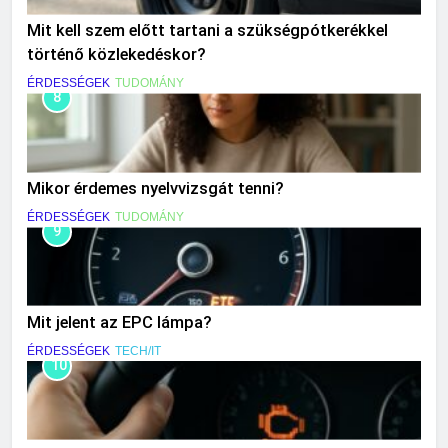
Mit kell szem előtt tartani a szükségpótkerékkel
történő közlekedéskor?
ÉRDESSÉGEK
TUDOMÁNY
8
Mikor érdemes nyelvvizsgát tenni?
ÉRDESSÉGEK
TUDOMÁNY
9
Mit jelent az EPC lámpa?
ÉRDESSÉGEK
TECH/IT
10