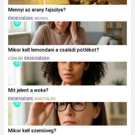
Mennyi az arany fajsúlya?
ÉRDESSÉGEK
MUNKA
51
Mikor kell lemondani a családi pótlékot?
CSALÁD
ÉRDESSÉGEK
52
Mit jelent a woke?
ÉRDESSÉGEK
NAGYVILÁG
53
Mikor kell szemüveg?