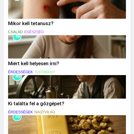
Mikor kell tetanusz?
CSALÁD
EGÉSZSÉG
48
Miért kell helyesen írni?
ÉRDESSÉGEK
TUDOMÁNY
49
Ki találta fel a gőzgépet?
ÉRDESSÉGEK
NAGYVILÁG
50