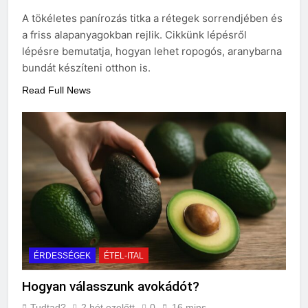
A tökéletes panírozás titka a rétegek sorrendjében és
a friss alapanyagokban rejlik. Cikkünk lépésről
lépésre bemutatja, hogyan lehet ropogós, aranybarna
bundát készíteni otthon is.
Read Full News
ÉRDESSÉGEK
ÉTEL-ITAL
Hogyan válasszunk avokádót?
Tudtad?
2 hét ezelőtt
0
16 mins