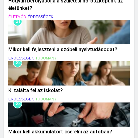
Hogyan befolyásolja a születési horoszkópunk az
életünket?
ÉLETMÓD
ÉRDESSÉGEK
21
Mikor kell fejleszteni a szóbeli nyelvtudásodat?
ÉRDESSÉGEK
TUDOMÁNY
22
Ki találta fel az iskolát?
ÉRDESSÉGEK
TUDOMÁNY
23
Mikor kell akkumulátort cserélni az autóban?