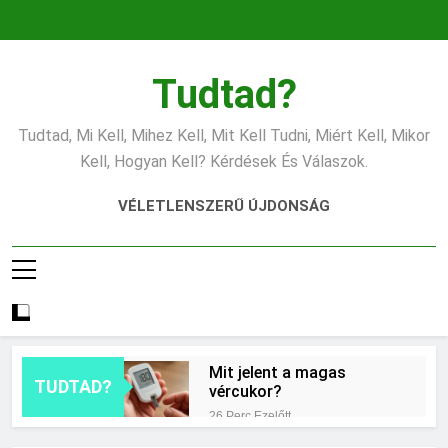
Ugrás
a
tartalomra
Tudtad?
Tudtad, Mi Kell, Mihez Kell, Mit Kell Tudni, Miért Kell, Mikor
Kell, Hogyan Kell? Kérdések És Válaszok.
VÉLETLENSZERŰ ÚJDONSÁG
Mit jelent a magas
TUDTAD?
vércukor?
26 Perc Ezelőtt
Mit jelent az ESP?