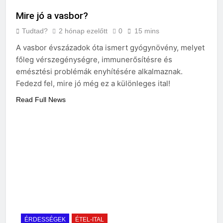
Mire jó a vasbor?
Tudtad?
2 hónap ezelőtt
0
15 mins
A vasbor évszázadok óta ismert gyógynövény, melyet
főleg vérszegénységre, immunerősítésre és
emésztési problémák enyhítésére alkalmaznak.
Fedezd fel, mire jó még ez a különleges ital!
Read Full News
ÉRDESSÉGEK
ÉTEL-ITAL