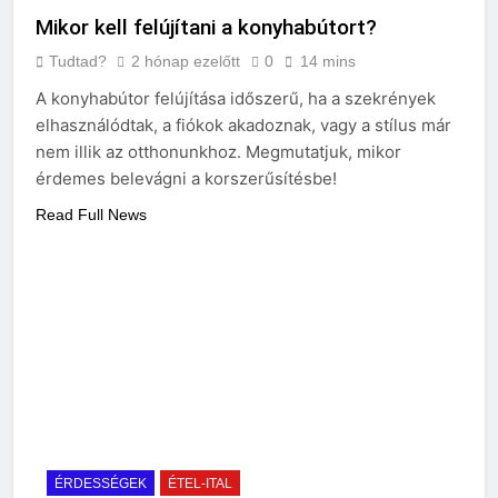
Mikor kell felújítani a konyhabútort?
Tudtad?
2 hónap ezelőtt
0
14 mins
A konyhabútor felújítása időszerű, ha a szekrények
elhasználódtak, a fiókok akadoznak, vagy a stílus már
nem illik az otthonunkhoz. Megmutatjuk, mikor
érdemes belevágni a korszerűsítésbe!
Read Full News
ÉRDESSÉGEK
ÉTEL-ITAL