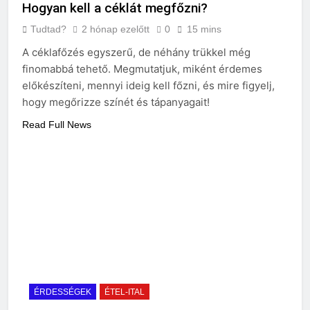
Hogyan kell a céklát megfőzni?
Tudtad?
2 hónap ezelőtt
0
15 mins
A céklafőzés egyszerű, de néhány trükkel még
finomabbá tehető. Megmutatjuk, miként érdemes
előkészíteni, mennyi ideig kell főzni, és mire figyelj,
hogy megőrizze színét és tápanyagait!
Read Full News
ÉRDESSÉGEK
ÉTEL-ITAL