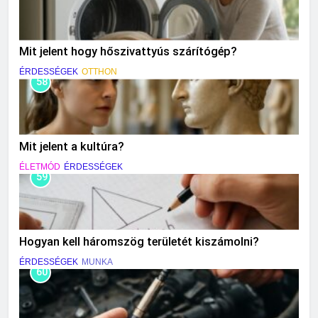
Mit jelent hogy hőszivattyús szárítógép?
ÉRDESSÉGEK
OTTHON
58
Mit jelent a kultúra?
ÉLETMÓD
ÉRDESSÉGEK
59
Hogyan kell háromszög területét kiszámolni?
ÉRDESSÉGEK
MUNKA
60