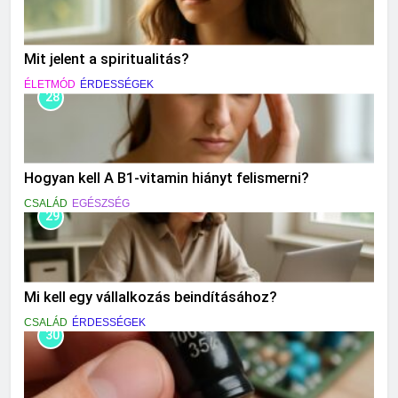
Mit jelent a spiritualitás?
ÉLETMÓD
ÉRDESSÉGEK
28
Hogyan kell A B1-vitamin hiányt felismerni?
CSALÁD
EGÉSZSÉG
29
Mi kell egy vállalkozás beindításához?
CSALÁD
ÉRDESSÉGEK
30