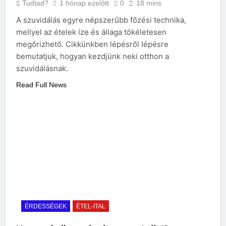
Tudtad?
1 hónap ezelőtt
0
18 mins
A szuvidálás egyre népszerűbb főzési technika,
mellyel az ételek íze és állaga tökéletesen
megőrizhető. Cikkünkben lépésről lépésre
bemutatjuk, hogyan kezdjünk neki otthon a
szuvidálásnak.
Read Full News
ÉRDESSÉGEK
ÉTEL-ITAL