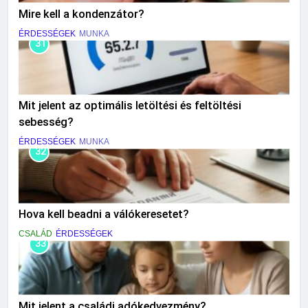
Mire kell a kondenzátor?
ÉRDESSÉGEK
MUNKA
31
Mit jelent az optimális letöltési és feltöltési
sebesség?
ÉRDESSÉGEK
MUNKA
32
Hova kell beadni a válókeresetet?
CSALÁD
ÉRDESSÉGEK
33
Mit jelent a családi adókedvezmény?