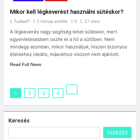
Mikor kell légkeverést használni sütéskor?
Tudtad?
2 hónap ezelőtt
0
17 mins
A légkeverés nagy segítség lehet sütéskor, mert
egyenletesebben oszlik el a hő a sütőben. Nem
mindegy azonban, mikor használjuk, hiszen bizonyos
ételekhez ideális, másokhoz viszont nem ajánlott.
Read Full News
1
2
3
4
Keresés
KERESÉS