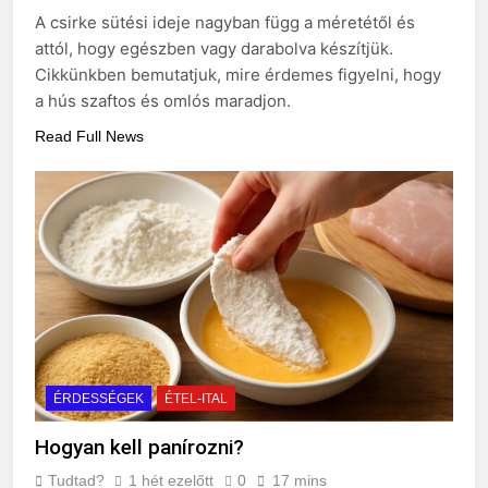
3 Nap Ezelőtt
A csirke sütési ideje nagyban függ a méretétől és
Miért zsibbad a kéz?
attól, hogy egészben vagy darabolva készítjük.
3 Nap Ezelőtt
Cikkünkben bemutatjuk, mire érdemes figyelni, hogy
a hús szaftos és omlós maradjon.
Read Full News
ÉRDESSÉGEK
ÉTEL-ITAL
Hogyan kell panírozni?
Tudtad?
1 hét ezelőtt
0
17 mins