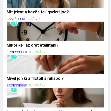
Mit jelent a közös felügyeleti jog?
CSALÁD
ÉRDESSÉGEK
18
Mikor kell az órát átállítani?
ÉRDESSÉGEK
TUDOMÁNY
19
Mivel jön ki a filctoll a ruhából?
ÉRDESSÉGEK
TUDOMÁNY
20