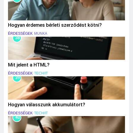
Hogyan érdemes bérleti szerződést kötni?
ÉRDESSÉGEK
MUNKA
38
Mit jelent a HTML?
ÉRDESSÉGEK
TECH/IT
39
Hogyan válasszunk akkumulátort?
ÉRDESSÉGEK
TECH/IT
40