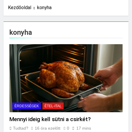
8 Óra Ezelőtt
Kezdőoldal
konyha
Mennyi ideig kell sütni a
csirkét?
16 Óra Ezelőtt
konyha
Miért világít a motorhiba
jelzés?
1 Nap Ezelőtt
Mit jelent az alacsony
vérnyomás?
1 Nap Ezelőtt
Hogyan kell glettelni?
2 Nap Ezelőtt
Mikor kell büfiztetni a
babát?
2 Nap Ezelőtt
Mennyi cement kell?
ÉRDESSÉGEK
ÉTEL-ITAL
2 Nap Ezelőtt
Mennyi ideig kell sütni a csirkét?
Mit jelent a thm hogy kell
számolni?
Tudtad?
16 óra ezelőtt
0
17 mins