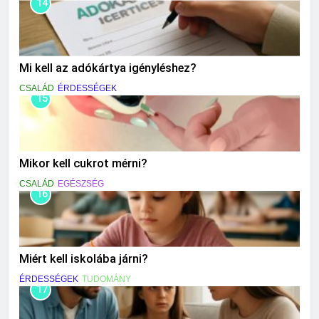
14
Mi kell az adókártya igényléshez?
CSALÁD
ÉRDESSÉGEK
15
Mikor kell cukrot mérni?
CSALÁD
EGÉSZSÉG
16
Miért kell iskolába járni?
ÉRDESSÉGEK
TUDOMÁNY
17