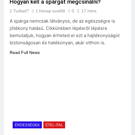
Hogyan kell a spárgát megcsinálni?
Tudtad?
1 hónap ezelőtt
0
17 mins
A spárga nemcsak látványos, de az egészségre is
jótékony hatású. Cikkünkben lépésről lépésre
bemutatjuk, hogyan érheted el ezt a hajlékonyságot
biztonságosan és hatékonyan, akár otthon is.
Read Full News
ÉRDESSÉGEK
ÉTEL-ITAL