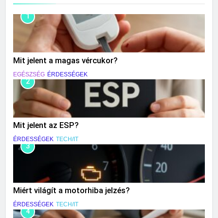
1
Mit jelent a magas vércukor?
EGÉSZSÉG
ÉRDESSÉGEK
2
Mit jelent az ESP?
ÉRDESSÉGEK
TECH/IT
3
Miért világít a motorhiba jelzés?
ÉRDESSÉGEK
TECH/IT
4