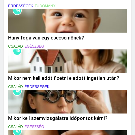
ÉRDESSÉGEK
TUDOMÁNY
44
Hány foga van egy csecsemőnek?
CSALÁD
EGÉSZSÉG
45
Mikor nem kell adót fizetni eladott ingatlan után?
CSALÁD
ÉRDESSÉGEK
46
Mikor kell szemvizsgálatra időpontot kérni?
CSALÁD
EGÉSZSÉG
47