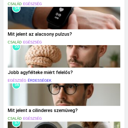
CSALÁD
EGÉSZSÉG
54
Mit jelent az alacsony pulzus?
CSALÁD
EGÉSZSÉG
55
Jobb agyfélteke miért felelős?
EGÉSZSÉG
ÉRDESSÉGEK
56
Mit jelent a cilinderes szemüveg?
CSALÁD
EGÉSZSÉG
57