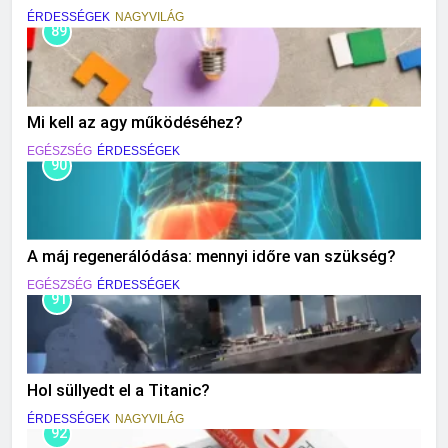
ÉRDESSÉGEK
NAGYVILÁG
89
Mi kell az agy működéséhez?
EGÉSZSÉG
ÉRDESSÉGEK
90
A máj regenerálódása: mennyi időre van szükség?
EGÉSZSÉG
ÉRDESSÉGEK
91
Hol süllyedt el a Titanic?
ÉRDESSÉGEK
NAGYVILÁG
92