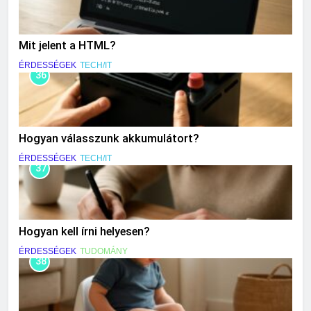
Mit jelent a HTML?
ÉRDESSÉGEK
TECH/IT
36
Hogyan válasszunk akkumulátort?
ÉRDESSÉGEK
TECH/IT
37
Hogyan kell írni helyesen?
ÉRDESSÉGEK
TUDOMÁNY
38