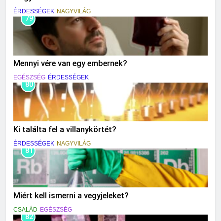
ÉRDESSÉGEK
NAGYVILÁG
79
Mennyi vére van egy embernek?
EGÉSZSÉG
ÉRDESSÉGEK
80
Ki találta fel a villanykörtét?
ÉRDESSÉGEK
NAGYVILÁG
81
Miért kell ismerni a vegyjeleket?
CSALÁD
EGÉSZSÉG
82