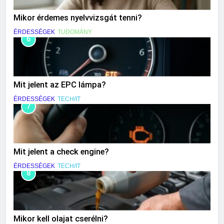
Mikor érdemes nyelvvizsgát tenni?
ÉRDESSÉGEK
TUDOMÁNY
6
Mit jelent az EPC lámpa?
ÉRDESSÉGEK
TECH/IT
7
Mit jelent a check engine?
ÉRDESSÉGEK
TECH/IT
8
Mikor kell olajat cserélni?