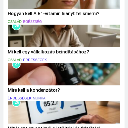
Hogyan kell A B1-vitamin hiányt felismerni?
CSALÁD
EGÉSZSÉG
26
Mi kell egy vállalkozás beindításához?
CSALÁD
ÉRDESSÉGEK
27
Mire kell a kondenzátor?
ÉRDESSÉGEK
MUNKA
28