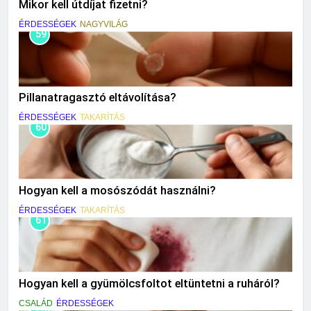
Mikor kell útdíjat fizetni?
ÉRDESSÉGEK
NAGYVILÁG
59
Pillanatragasztó eltávolítása?
ÉRDESSÉGEK
TAKARÍTÁS
60
Hogyan kell a mosószódát használni?
ÉRDESSÉGEK
TAKARÍTÁS
61
Hogyan kell a gyümölcsfoltot eltüntetni a ruháról?
CSALÁD
ÉRDESSÉGEK