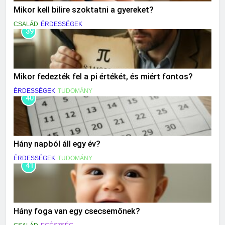
Mikor kell bilire szoktatni a gyereket?
CSALÁD
ÉRDESSÉGEK
39
Mikor fedezték fel a pi értékét, és miért fontos?
ÉRDESSÉGEK
TUDOMÁNY
40
Hány napból áll egy év?
ÉRDESSÉGEK
TUDOMÁNY
41
Hány foga van egy csecsemőnek?