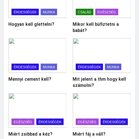
ÉRDESSÉGEK
MUNKA
CSALÁD
EGÉSZSÉG
Hogyan kell glettelni?
Mikor kell büfiztetni a
babát?
ÉRDESSÉGEK
MUNKA
ÉRDESSÉGEK
MUNKA
Mennyi cement kell?
Mit jelent a thm hogy kell
számolni?
EGÉSZSÉG
ÉRDESSÉGEK
EGÉSZSÉG
ÉRDESSÉGEK
Miért zsibbad a kéz?
Miért fáj a váll?