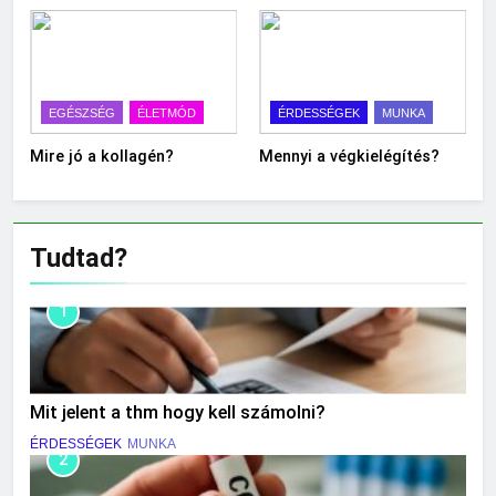
EGÉSZSÉG
ÉLETMÓD
ÉRDESSÉGEK
MUNKA
Mire jó a kollagén?
Mennyi a végkielégítés?
Tudtad?
1
Mit jelent a thm hogy kell számolni?
ÉRDESSÉGEK
MUNKA
2