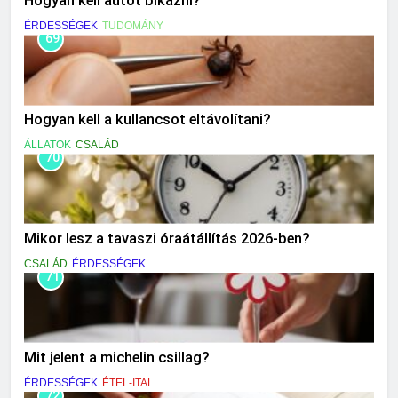
Hogyan kell autót bikázni?
ÉRDESSÉGEK
TUDOMÁNY
69
Hogyan kell a kullancsot eltávolítani?
ÁLLATOK
CSALÁD
70
Mikor lesz a tavaszi óraátállítás 2026-ben?
CSALÁD
ÉRDESSÉGEK
71
Mit jelent a michelin csillag?
ÉRDESSÉGEK
ÉTEL-ITAL
72