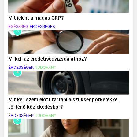
Mit jelent a magas CRP?
EGÉSZSÉG
ÉRDESSÉGEK
3
Mi kell az eredetiségvizsgálathoz?
ÉRDESSÉGEK
TUDOMÁNY
4
Mit kell szem előtt tartani a szükségpótkerékkel
történő közlekedéskor?
ÉRDESSÉGEK
TUDOMÁNY
5