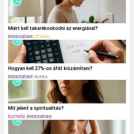
22
Miért kell takarékoskodni az energiával?
ÉRDESSÉGEK
OTTHON
23
Hogyan kell 27%-os áfát kiszámítani?
ÉRDESSÉGEK
MUNKA
24
Mit jelent a spiritualitás?
ÉLETMÓD
ÉRDESSÉGEK
25