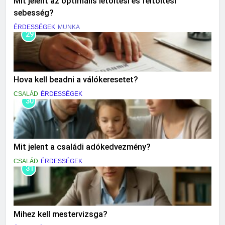
Mit jelent az optimális letöltési és feltöltési
sebesség?
ÉRDESSÉGEK
MUNKA
29
Hova kell beadni a válókeresetet?
CSALÁD
ÉRDESSÉGEK
30
Mit jelent a családi adókedvezmény?
CSALÁD
ÉRDESSÉGEK
31
Mihez kell mestervizsga?