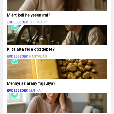
Miért kell helyesen írni?
ÉRDESSÉGEK
TUDOMÁNY
46
Ki találta fel a gőzgépet?
ÉRDESSÉGEK
NAGYVILÁG
47
Mennyi az arany fajsúlya?
ÉRDESSÉGEK
MUNKA
48