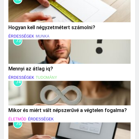
Hogyan kell négyzetmétert számolni?
ÉRDESSÉGEK
MUNKA
73
Mennyi az átlag iq?
ÉRDESSÉGEK
TUDOMÁNY
74
Mikor és miért vált népszerűvé a végtelen fogalma?
ÉLETMÓD
ÉRDESSÉGEK
75