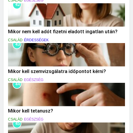
CSALÁD
EGÉSZSÉG
42
Mikor nem kell adót fizetni eladott ingatlan után?
CSALÁD
ÉRDESSÉGEK
43
Mikor kell szemvizsgálatra időpontot kérni?
CSALÁD
EGÉSZSÉG
44
Mikor kell tetanusz?
CSALÁD
EGÉSZSÉG
45