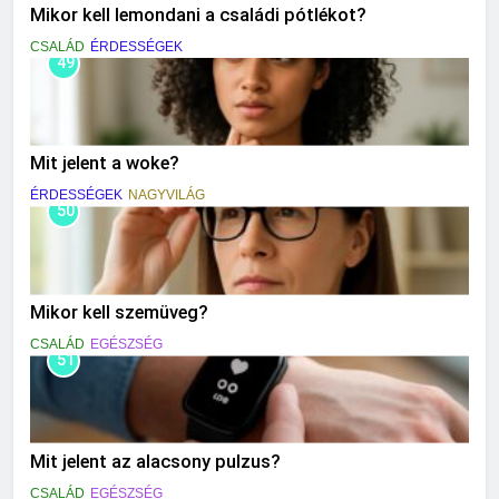
Mikor kell lemondani a családi pótlékot?
CSALÁD
ÉRDESSÉGEK
49
Mit jelent a woke?
ÉRDESSÉGEK
NAGYVILÁG
50
Mikor kell szemüveg?
CSALÁD
EGÉSZSÉG
51
Mit jelent az alacsony pulzus?
CSALÁD
EGÉSZSÉG