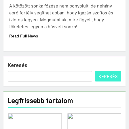
A kötözött sonka főzése nem bonyolult, de néhány
3 Nap Ezelőtt
apró fortély segíthet abban, hogy igazán szaftos és
ízletes legyen. Megmutatjuk, mire figyelj, hogy
tökéletes legyen a húsvéti sonka!
Read Full News
Keresés
KERESÉS
Legfrissebb tartalom