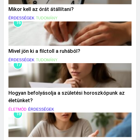
Mikor kell az órát átállítani?
ÉRDESSÉGEK
TUDOMÁNY
16
Mivel jön ki a filctoll a ruhából?
ÉRDESSÉGEK
TUDOMÁNY
17
Hogyan befolyásolja a születési horoszkópunk az
életünket?
ÉLETMÓD
ÉRDESSÉGEK
18