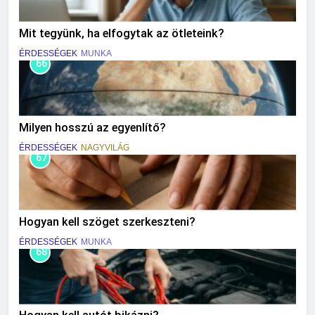
Mit tegyünk, ha elfogytak az ötleteink?
ÉRDESSÉGEK
MUNKA
66
Milyen hosszú az egyenlítő?
ÉRDESSÉGEK
NAGYVILÁG
67
Hogyan kell szöget szerkeszteni?
ÉRDESSÉGEK
MUNKA
68