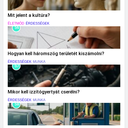
Mit jelent a kultúra?
ÉLETMÓD
ÉRDESSÉGEK
56
Hogyan kell háromszög területét kiszámolni?
ÉRDESSÉGEK
MUNKA
57
Mikor kell izzítógyertyát cserélni?
ÉRDESSÉGEK
MUNKA
58