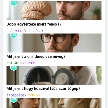
52
Jobb agyfélteke miért felelős?
EGÉSZSÉG
ÉRDESSÉGEK
53
Mit jelent a cilinderes szemüveg?
CSALÁD
EGÉSZSÉG
54
Mit jelent hogy hőszivattyús szárítógép?
ÉRDESSÉGEK
OTTHON
55