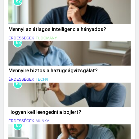
62
Mennyi az átlagos intelligencia hányados?
ÉRDESSÉGEK
TUDOMÁNY
63
Mennyire biztos a hazugságvizsgálat?
ÉRDESSÉGEK
TECH/IT
64
Hogyan kell leengedni a bojlert?
ÉRDESSÉGEK
MUNKA
65