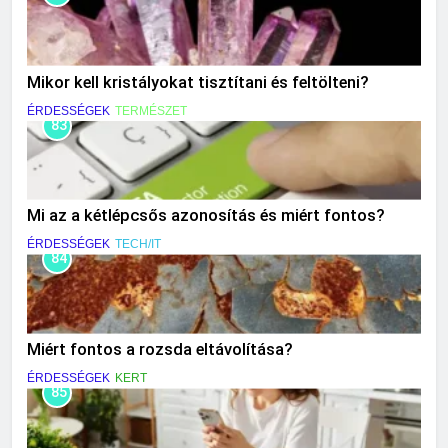
Mikor kell kristályokat tisztítani és feltölteni?
ÉRDESSÉGEK
TERMÉSZET
83
Mi az a kétlépcsős azonosítás és miért fontos?
ÉRDESSÉGEK
TECH/IT
84
Miért fontos a rozsda eltávolítása?
ÉRDESSÉGEK
KERT
85