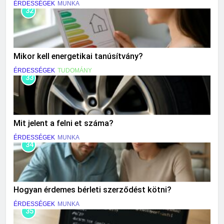
ÉRDESSÉGEK
MUNKA
32
Mikor kell energetikai tanúsítvány?
ÉRDESSÉGEK
TUDOMÁNY
33
Mit jelent a felni et száma?
ÉRDESSÉGEK
MUNKA
34
Hogyan érdemes bérleti szerződést kötni?
ÉRDESSÉGEK
MUNKA
35