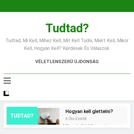
Ugrás
a
tartalomra
Tudtad?
Tudtad, Mi Kell, Mihez Kell, Mit Kell Tudni, Miért Kell, Mikor
Kell, Hogyan Kell? Kérdések És Válaszok.
VÉLETLENSZERŰ ÚJDONSÁG
Hogyan kell glettelni?
TUDTAD?
8 Óra Ezelőtt
Mikor kell büfiztetni a
babát?