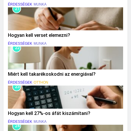
ÉRDESSÉGEK
MUNKA
21
Hogyan kell verset elemezni?
ÉRDESSÉGEK
MUNKA
22
Miért kell takarékoskodni az energiával?
ÉRDESSÉGEK
OTTHON
23
Hogyan kell 27%-os áfát kiszámítani?
ÉRDESSÉGEK
MUNKA
24