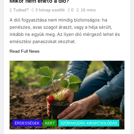
Mikor nem ehető a dió?
Tudtad?
3 hónap ezelőtt
0
16 mins
A dió fogyasztása nem mindig biztonságos: ha
penészes, avas szagot áraszt, vagy a héja sérült,
inkább ne együk meg. Az ilyen dió mérgező lehet és
emésztési panaszokat okozhat.
Read Full News
ÉRDESSÉGEK
KERT
SZÓRAKOZÁS- KIKAPCSOLÓDÁS