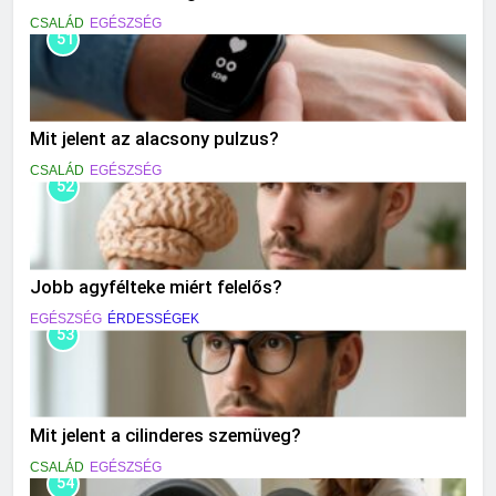
CSALÁD
EGÉSZSÉG
51
Mit jelent az alacsony pulzus?
CSALÁD
EGÉSZSÉG
52
Jobb agyfélteke miért felelős?
EGÉSZSÉG
ÉRDESSÉGEK
53
Mit jelent a cilinderes szemüveg?
CSALÁD
EGÉSZSÉG
54