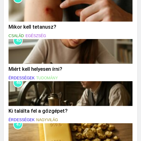
Mikor kell tetanusz?
CSALÁD
EGÉSZSÉG
45
Miért kell helyesen írni?
ÉRDESSÉGEK
TUDOMÁNY
46
Ki találta fel a gőzgépet?
ÉRDESSÉGEK
NAGYVILÁG
47