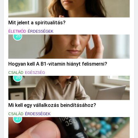
Mit jelent a spiritualitás?
ÉLETMÓD
ÉRDESSÉGEK
25
Hogyan kell A B1-vitamin hiányt felismerni?
CSALÁD
EGÉSZSÉG
26
Mi kell egy vállalkozás beindításához?
CSALÁD
ÉRDESSÉGEK
27