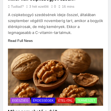
Tudtad?
3 hét ezelőtt
0
16 mins
A csipkebogyó szedésének ideje ősszel, általában
szeptember végétől novemberig tart, amikor a bogyók
élénkpirosak, de még kemények. Ekkor a
legmagasabb a C-vitamin-tartalmuk.
Read Full News
EGÉSZSÉG
ÉRDESSÉGEK
ÉTEL-ITAL
TERMÉSZET