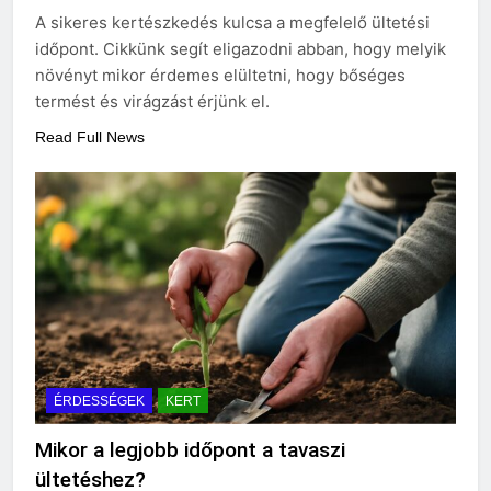
vérnyomás?
A sikeres kertészkedés kulcsa a megfelelő ültetési
3 Nap Ezelőtt
időpont. Cikkünk segít eligazodni abban, hogy melyik
növényt mikor érdemes elültetni, hogy bőséges
termést és virágzást érjünk el.
Read Full News
ÉRDESSÉGEK
KERT
Mikor a legjobb időpont a tavaszi
ültetéshez?