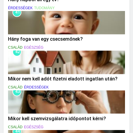
ÉRDESSÉGEK
TUDOMÁNY
41
Hány foga van egy csecsemőnek?
CSALÁD
EGÉSZSÉG
42
Mikor nem kell adót fizetni eladott ingatlan után?
CSALÁD
ÉRDESSÉGEK
43
Mikor kell szemvizsgálatra időpontot kérni?
CSALÁD
EGÉSZSÉG
44