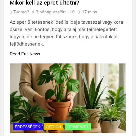
Mikor kell az epret ültetni?
Tudtad?
3 hónap ezelőtt
0
17 mins
Az eper ültetésének ideális ideje tavasszal vagy kora
ősszel van. Fontos, hogy a talaj már felmelegedett
legyen, de ne legyen túl száraz, hogy a palánták jól
fejlődhessenek.
Read Full News
ÉRDESSÉGEK
OTTHON
TERMÉSZET