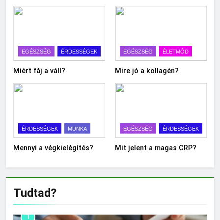
EGÉSZSÉG
ÉRDESSÉGEK
EGÉSZSÉG
ÉLETMÓD
Miért fáj a váll?
Mire jó a kollagén?
ÉRDESSÉGEK
MUNKA
EGÉSZSÉG
ÉRDESSÉGEK
Mennyi a végkielégítés?
Mit jelent a magas CRP?
Tudtad?
1