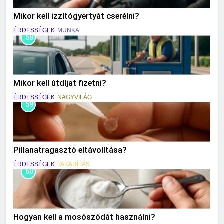
Mikor kell izzítógyertyát cserélni?
ÉRDESSÉGEK
MUNKA
58
Mikor kell útdíjat fizetni?
ÉRDESSÉGEK
NAGYVILÁG
59
Pillanatragasztó eltávolítása?
ÉRDESSÉGEK
TAKARÍTÁS
60
Hogyan kell a mosószódát használni?