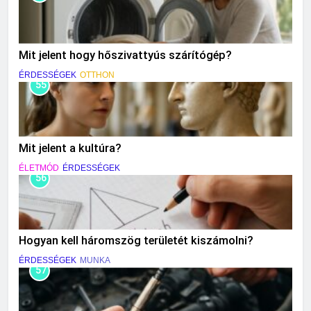
Mit jelent hogy hőszivattyús szárítógép?
ÉRDESSÉGEK
OTTHON
55
Mit jelent a kultúra?
ÉLETMÓD
ÉRDESSÉGEK
56
Hogyan kell háromszög területét kiszámolni?
ÉRDESSÉGEK
MUNKA
57