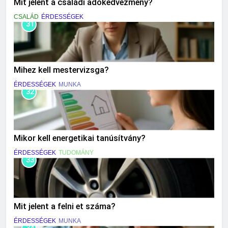
Mit jelent a családi adókedvezmény?
CSALÁD
ÉRDESSÉGEK
31
Mihez kell mestervizsga?
ÉRDESSÉGEK
MUNKA
32
Mikor kell energetikai tanúsítvány?
ÉRDESSÉGEK
TUDOMÁNY
33
Mit jelent a felni et száma?
ÉRDESSÉGEK
MUNKA