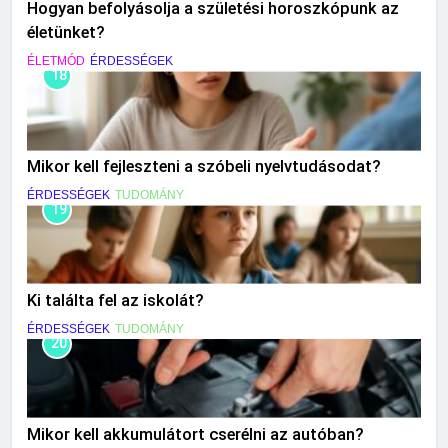
Hogyan befolyásolja a születési horoszkópunk az
életünket?
ÉLETMÓD
ÉRDESSÉGEK
18
Mikor kell fejleszteni a szóbeli nyelvtudásodat?
ÉRDESSÉGEK
TUDOMÁNY
19
Ki találta fel az iskolát?
ÉRDESSÉGEK
TUDOMÁNY
20
Mikor kell akkumulátort cserélni az autóban?