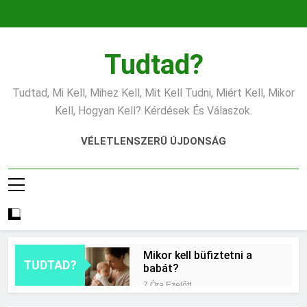
Ugrás
a
tartalomra
Tudtad?
Tudtad, Mi Kell, Mihez Kell, Mit Kell Tudni, Miért Kell, Mikor
Kell, Hogyan Kell? Kérdések És Válaszok.
VÉLETLENSZERŰ ÚJDONSÁG
Mikor kell büfiztetni a
TUDTAD?
babát?
7 Óra Ezelőtt
Mennyi cement kell?