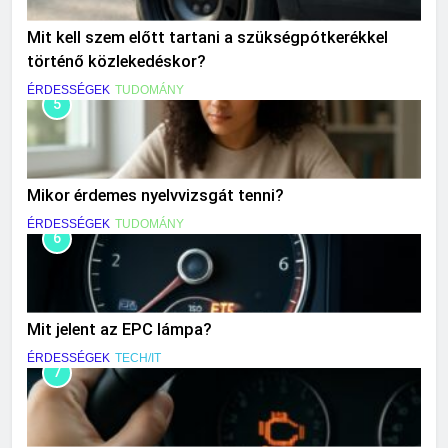
Mit kell szem előtt tartani a szükségpótkerékkel
történő közlekedéskor?
ÉRDESSÉGEK
TUDOMÁNY
5
Mikor érdemes nyelvvizsgát tenni?
ÉRDESSÉGEK
TUDOMÁNY
6
Mit jelent az EPC lámpa?
ÉRDESSÉGEK
TECH/IT
7