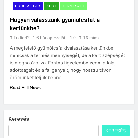
ÉRDESSÉGEK
KERT
TERMÉSZET
Hogyan válasszunk gyümölcsfát a
kertünkbe?
Tudtad?
6 hónap ezelőtt
0
16 mins
A megfelelő gyümölcsfa kiválasztása kertünkbe
nemcsak a termés mennyiségét, de a kert szépségét
is meghatározza. Fontos figyelembe venni a talaj
adottságait és a fa igényeit, hogy hosszú távon
örömünket leljük benne.
Read Full News
Keresés
KERESÉS