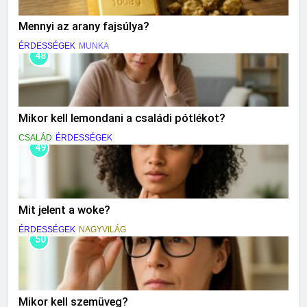
Mennyi az arany fajsúlya?
ÉRDESSÉGEK
MUNKA
48
Mikor kell lemondani a családi pótlékot?
CSALÁD
ÉRDESSÉGEK
49
Mit jelent a woke?
ÉRDESSÉGEK
NAGYVILÁG
50
Mikor kell szemüveg?