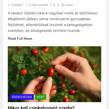
Tudtad?
2 hét ezelőtt
0
16 mins
A tavaszi ültetés sikere nagyban múlik az időzítésen.
Megfelelő időben vetve növényeink gyorsabban
fejlődnek, ellenállóbbak lesznek a betegségekkel
szemben, és bőségesebb termést hoznak.
Read Full News
ÉRDESSÉGEK
KERT
Mikor kell csipkebogyót szedni?