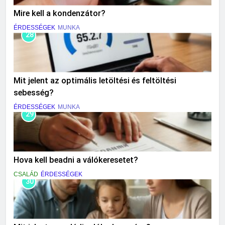
Mire kell a kondenzátor?
ÉRDESSÉGEK
MUNKA
28
Mit jelent az optimális letöltési és feltöltési
sebesség?
ÉRDESSÉGEK
MUNKA
29
Hova kell beadni a válókeresetet?
CSALÁD
ÉRDESSÉGEK
30