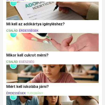
11
Mi kell az adókártya igényléshez?
CSALÁD
ÉRDESSÉGEK
12
Mikor kell cukrot mérni?
CSALÁD
EGÉSZSÉG
13
Miért kell iskolába járni?
ÉRDESSÉGEK
TUDOMÁNY
14