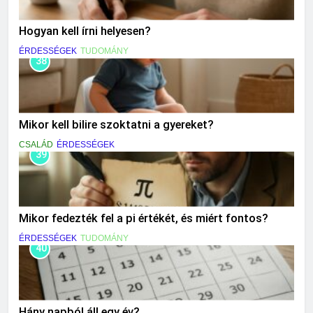
Hogyan kell írni helyesen?
ÉRDESSÉGEK
TUDOMÁNY
38
Mikor kell bilire szoktatni a gyereket?
CSALÁD
ÉRDESSÉGEK
39
Mikor fedezték fel a pi értékét, és miért fontos?
ÉRDESSÉGEK
TUDOMÁNY
40
Hány napból áll egy év?