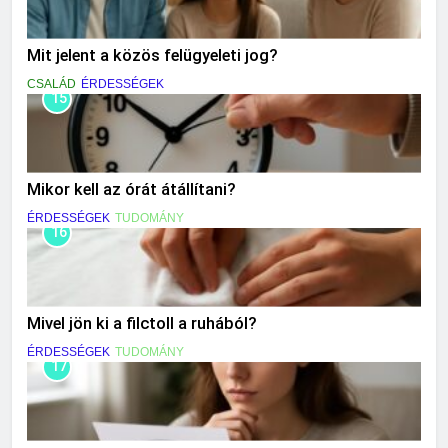
Mit jelent a közös felügyeleti jog?
CSALÁD
ÉRDESSÉGEK
15
Mikor kell az órát átállítani?
ÉRDESSÉGEK
TUDOMÁNY
16
Mivel jön ki a filctoll a ruhából?
ÉRDESSÉGEK
TUDOMÁNY
17