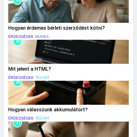
34
Hogyan érdemes bérleti szerződést kötni?
ÉRDESSÉGEK
MUNKA
35
Mit jelent a HTML?
ÉRDESSÉGEK
TECH/IT
36
Hogyan válasszunk akkumulátort?
ÉRDESSÉGEK
TECH/IT
37