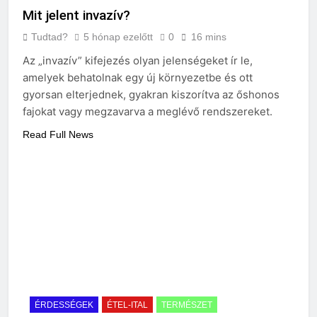
Mit jelent invazív?
Tudtad?
5 hónap ezelőtt
0
16 mins
Az „invazív” kifejezés olyan jelenségeket ír le,
amelyek behatolnak egy új környezetbe és ott
gyorsan elterjednek, gyakran kiszorítva az őshonos
fajokat vagy megzavarva a meglévő rendszereket.
Read Full News
ÉRDESSÉGEK
ÉTEL-ITAL
TERMÉSZET