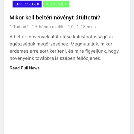
ÉRDESSÉGEK
TERMÉSZET
Mikor kell beltéri növényt átültetni?
Tudtad?
6 hónap ezelőtt
0
18 mins
A beltéri növények átültetése kulcsfontosságú az
egészségük megőrzéséhez. Megmutatjuk, mikor
érdemes erre sort keríteni, és mire figyeljünk, hogy
növényeink továbbra is szépen fejlődjenek.
Read Full News