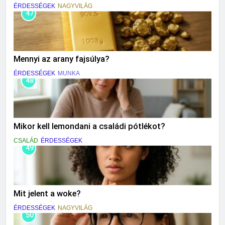
ÉRDESSÉGEK
NAGYVILÁG
47
Mennyi az arany fajsúlya?
ÉRDESSÉGEK
MUNKA
48
Mikor kell lemondani a családi pótlékot?
CSALÁD
ÉRDESSÉGEK
49
Mit jelent a woke?
ÉRDESSÉGEK
NAGYVILÁG
50