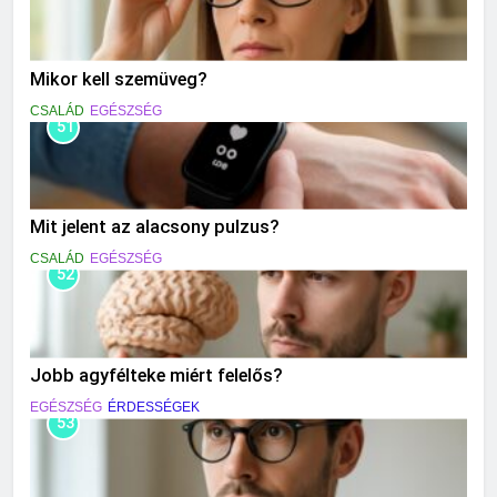
Mikor kell szemüveg?
CSALÁD
EGÉSZSÉG
51
Mit jelent az alacsony pulzus?
CSALÁD
EGÉSZSÉG
52
Jobb agyfélteke miért felelős?
EGÉSZSÉG
ÉRDESSÉGEK
53