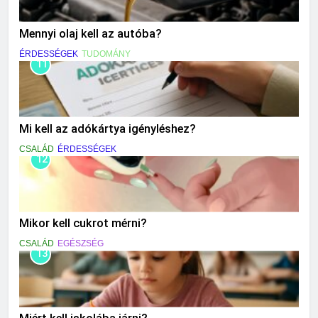
Mennyi olaj kell az autóba?
ÉRDESSÉGEK
TUDOMÁNY
11
Mi kell az adókártya igényléshez?
CSALÁD
ÉRDESSÉGEK
12
Mikor kell cukrot mérni?
CSALÁD
EGÉSZSÉG
13