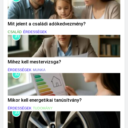
Mit jelent a családi adókedvezmény?
CSALÁD
ÉRDESSÉGEK
31
Mihez kell mestervizsga?
ÉRDESSÉGEK
MUNKA
32
Mikor kell energetikai tanúsítvány?
ÉRDESSÉGEK
TUDOMÁNY
33