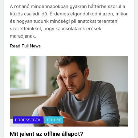
választani?
A rohanó mindennapokban gyakran háttérbe szorul a
3 Nap Ezelőtt
közös családi idő. Érdemes elgondolkodni azon, mikor
és hogyan tudunk minőségi pillanatokat teremteni
szeretteinkkel, hogy kapcsolataink erősek
maradjanak.
Read Full News
ÉRDESSÉGEK
TECH/IT
Mit jelent az offline állapot?