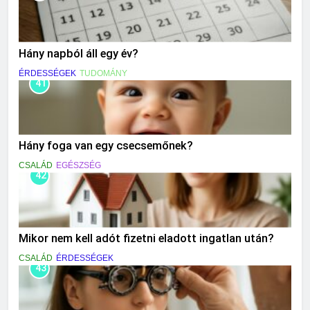
Hány napból áll egy év?
ÉRDESSÉGEK
TUDOMÁNY
41
Hány foga van egy csecsemőnek?
CSALÁD
EGÉSZSÉG
42
Mikor nem kell adót fizetni eladott ingatlan után?
CSALÁD
ÉRDESSÉGEK
43