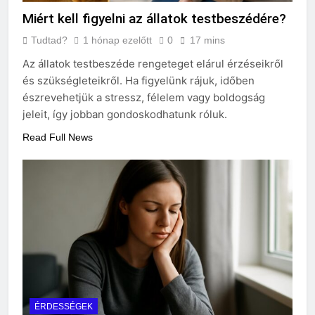
Miért kell figyelni az állatok testbeszédére?
Tudtad?
1 hónap ezelőtt
0
17 mins
Az állatok testbeszéde rengeteget elárul érzéseikről
és szükségleteikről. Ha figyelünk rájuk, időben
észrevehetjük a stressz, félelem vagy boldogság
jeleit, így jobban gondoskodhatunk róluk.
Read Full News
ÉRDESSÉGEK