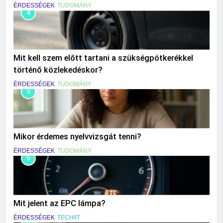
ÉRDESSÉGEK
TUDOMÁNY
4
Mit kell szem előtt tartani a szükségpótkerékkel
történő közlekedéskor?
ÉRDESSÉGEK
TUDOMÁNY
5
Mikor érdemes nyelvvizsgát tenni?
ÉRDESSÉGEK
TUDOMÁNY
6
Mit jelent az EPC lámpa?
ÉRDESSÉGEK
TECH/IT