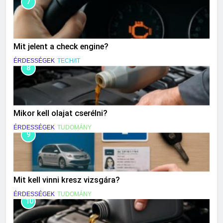
7
Mit jelent a check engine?
ÉRDESSÉGEK
TECH/IT
8
Mikor kell olajat cserélni?
ÉRDESSÉGEK
TUDOMÁNY
9
Mit kell vinni kresz vizsgára?
ÉRDESSÉGEK
TUDOMÁNY
10