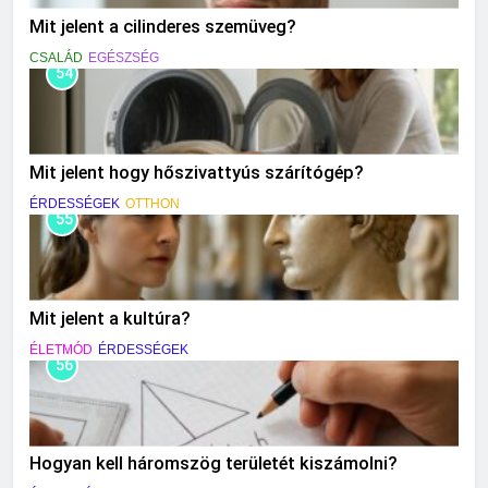
Mit jelent a cilinderes szemüveg?
CSALÁD
EGÉSZSÉG
54
Mit jelent hogy hőszivattyús szárítógép?
ÉRDESSÉGEK
OTTHON
55
Mit jelent a kultúra?
ÉLETMÓD
ÉRDESSÉGEK
56
Hogyan kell háromszög területét kiszámolni?