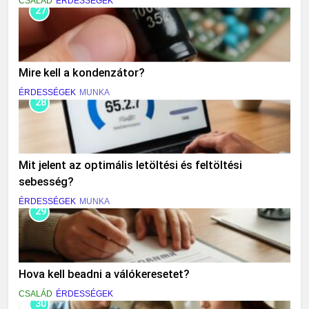
CSALÁD
ÉRDESSÉGEK
27
Mire kell a kondenzátor?
ÉRDESSÉGEK
MUNKA
28
Mit jelent az optimális letöltési és feltöltési
sebesség?
ÉRDESSÉGEK
MUNKA
29
Hova kell beadni a válókeresetet?
CSALÁD
ÉRDESSÉGEK
30