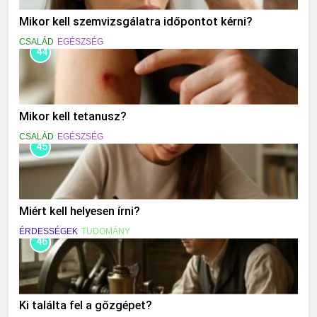
Mikor kell szemvizsgálatra időpontot kérni?
CSALÁD
EGÉSZSÉG
44
Mikor kell tetanusz?
CSALÁD
EGÉSZSÉG
45
Miért kell helyesen írni?
ÉRDESSÉGEK
TUDOMÁNY
46
Ki találta fel a gőzgépet?