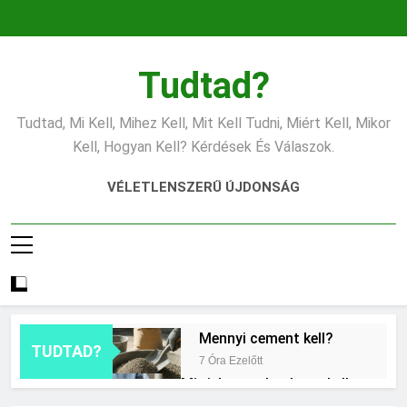
Ugrás
a
tartalomra
Tudtad?
Tudtad, Mi Kell, Mihez Kell, Mit Kell Tudni, Miért Kell, Mikor
Kell, Hogyan Kell? Kérdések És Válaszok.
VÉLETLENSZERŰ ÚJDONSÁG
Mennyi cement kell?
TUDTAD?
7 Óra Ezelőtt
Mit jelent a thm hogy kell
számolni?