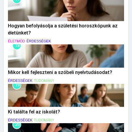
Hogyan befolyásolja a születési horoszkópunk az
életünket?
ÉLETMÓD
ÉRDESSÉGEK
18
Mikor kell fejleszteni a szóbeli nyelvtudásodat?
ÉRDESSÉGEK
TUDOMÁNY
19
Ki találta fel az iskolát?
ÉRDESSÉGEK
TUDOMÁNY
20