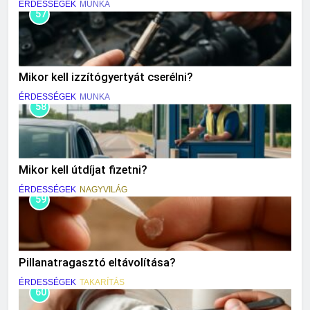
ÉRDESSÉGEK
MUNKA
57
Mikor kell izzítógyertyát cserélni?
ÉRDESSÉGEK
MUNKA
58
Mikor kell útdíjat fizetni?
ÉRDESSÉGEK
NAGYVILÁG
59
Pillanatragasztó eltávolítása?
ÉRDESSÉGEK
TAKARÍTÁS
60