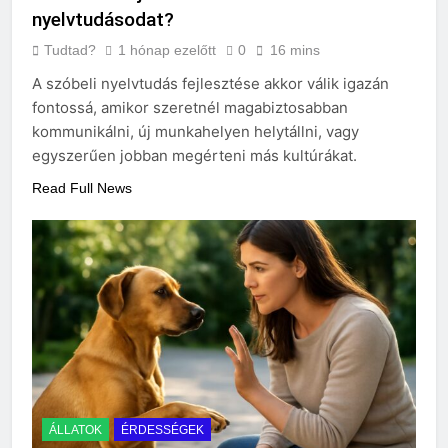
nyelvtudásodat?
Tudtad?
1 hónap ezelőtt
0
16 mins
A szóbeli nyelvtudás fejlesztése akkor válik igazán
fontossá, amikor szeretnél magabiztosabban
kommunikálni, új munkahelyen helytállni, vagy
egyszerűen jobban megérteni más kultúrákat.
Read Full News
ÁLLATOK
ÉRDESSÉGEK