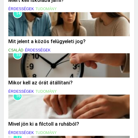
Miért kell iskolába járni?
ÉRDESSÉGEK
TUDOMÁNY
14
Mit jelent a közös felügyeleti jog?
CSALÁD
ÉRDESSÉGEK
15
Mikor kell az órát átállítani?
ÉRDESSÉGEK
TUDOMÁNY
16
Mivel jön ki a filctoll a ruhából?
ÉRDESSÉGEK
TUDOMÁNY
17