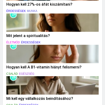
Hogyan kell 27%-os áfát kiszámítani?
ÉRDESSÉGEK
MUNKA
24
Mit jelent a spiritualitás?
ÉLETMÓD
ÉRDESSÉGEK
25
Hogyan kell A B1-vitamin hiányt felismerni?
CSALÁD
EGÉSZSÉG
26
Mi kell egy vállalkozás beindításához?