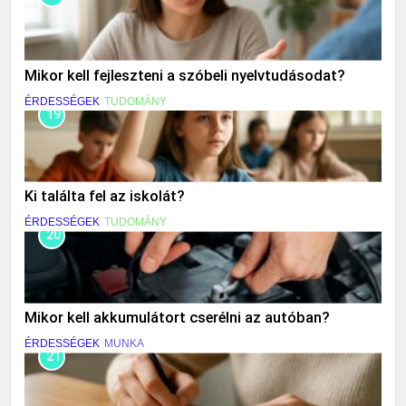
Mikor kell fejleszteni a szóbeli nyelvtudásodat?
ÉRDESSÉGEK
TUDOMÁNY
19
Ki találta fel az iskolát?
ÉRDESSÉGEK
TUDOMÁNY
20
Mikor kell akkumulátort cserélni az autóban?
ÉRDESSÉGEK
MUNKA
21