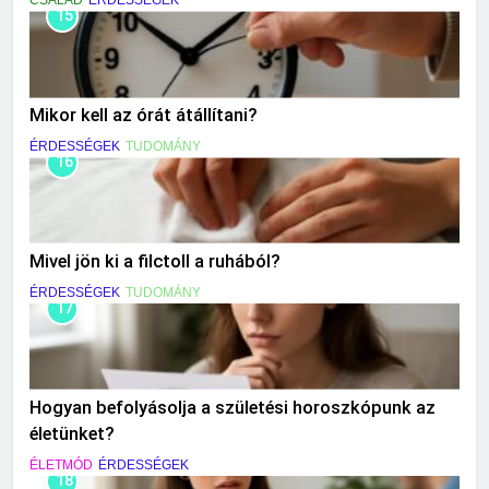
CSALÁD
ÉRDESSÉGEK
15
Mikor kell az órát átállítani?
ÉRDESSÉGEK
TUDOMÁNY
16
Mivel jön ki a filctoll a ruhából?
ÉRDESSÉGEK
TUDOMÁNY
17
Hogyan befolyásolja a születési horoszkópunk az
életünket?
ÉLETMÓD
ÉRDESSÉGEK
18