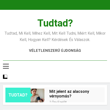
Ugrás
a
tartalomra
Tudtad?
Tudtad, Mi Kell, Mihez Kell, Mit Kell Tudni, Miért Kell, Mikor
Kell, Hogyan Kell? Kérdések És Válaszok.
VÉLETLENSZERŰ ÚJDONSÁG
Mit jelent az alacsony
TUDTAD?
vérnyomás?
7 Óra Ezelőtt
Hogyan kell glettelni?