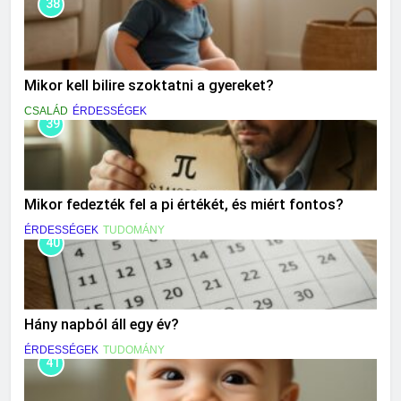
38
Mikor kell bilire szoktatni a gyereket?
CSALÁD
ÉRDESSÉGEK
39
Mikor fedezték fel a pi értékét, és miért fontos?
ÉRDESSÉGEK
TUDOMÁNY
40
Hány napból áll egy év?
ÉRDESSÉGEK
TUDOMÁNY
41