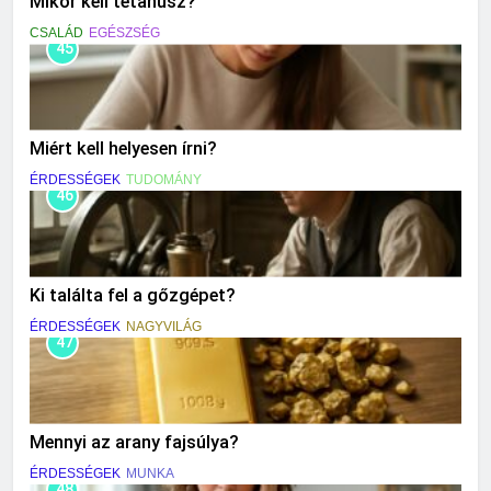
Mikor kell tetanusz?
CSALÁD
EGÉSZSÉG
45
Miért kell helyesen írni?
ÉRDESSÉGEK
TUDOMÁNY
46
Ki találta fel a gőzgépet?
ÉRDESSÉGEK
NAGYVILÁG
47
Mennyi az arany fajsúlya?
ÉRDESSÉGEK
MUNKA
48