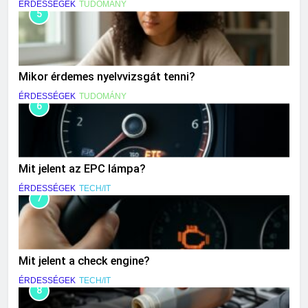
ÉRDESSÉGEK
TUDOMÁNY
5
Mikor érdemes nyelvvizsgát tenni?
ÉRDESSÉGEK
TUDOMÁNY
6
Mit jelent az EPC lámpa?
ÉRDESSÉGEK
TECH/IT
7
Mit jelent a check engine?
ÉRDESSÉGEK
TECH/IT
8