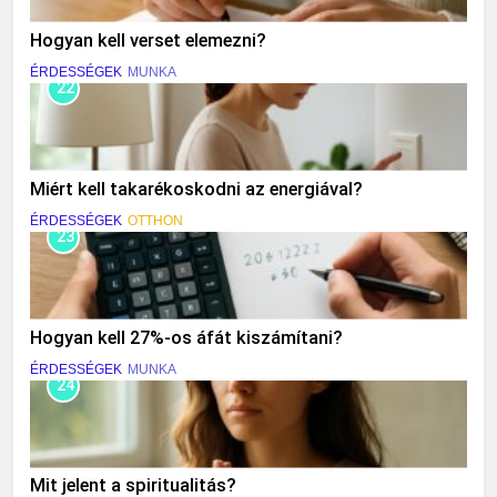
Hogyan kell verset elemezni?
ÉRDESSÉGEK
MUNKA
22
Miért kell takarékoskodni az energiával?
ÉRDESSÉGEK
OTTHON
23
Hogyan kell 27%-os áfát kiszámítani?
ÉRDESSÉGEK
MUNKA
24
Mit jelent a spiritualitás?