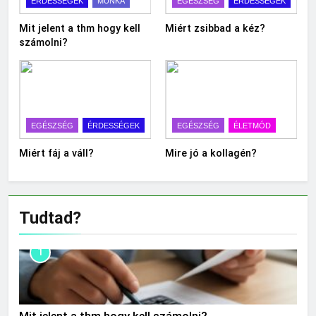
ÉRDESSÉGEK
MUNKA
EGÉSZSÉG
ÉRDESSÉGEK
Mit jelent a thm hogy kell
Miért zsibbad a kéz?
számolni?
EGÉSZSÉG
ÉRDESSÉGEK
EGÉSZSÉG
ÉLETMÓD
Miért fáj a váll?
Mire jó a kollagén?
Tudtad?
1