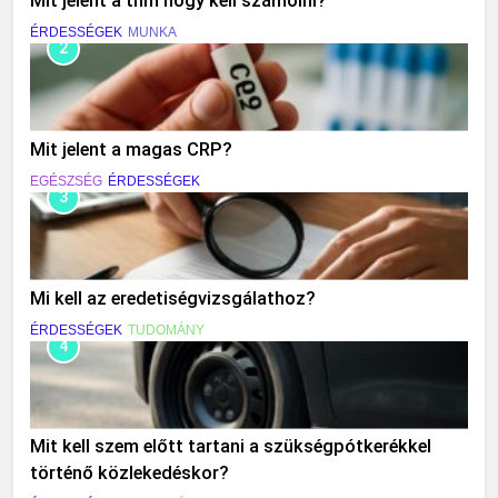
Mit jelent a thm hogy kell számolni?
ÉRDESSÉGEK
MUNKA
2
Mit jelent a magas CRP?
EGÉSZSÉG
ÉRDESSÉGEK
3
Mi kell az eredetiségvizsgálathoz?
ÉRDESSÉGEK
TUDOMÁNY
4
Mit kell szem előtt tartani a szükségpótkerékkel
történő közlekedéskor?