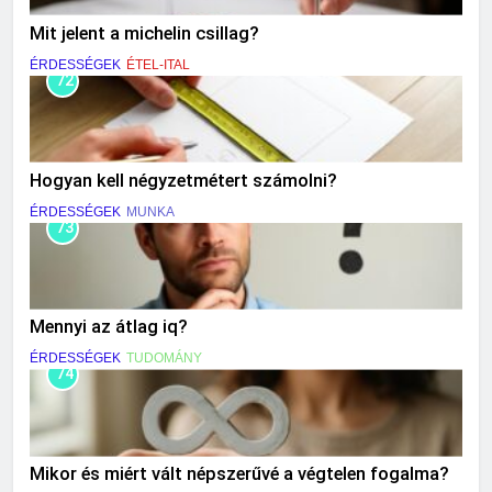
Mit jelent a michelin csillag?
ÉRDESSÉGEK
ÉTEL-ITAL
72
Hogyan kell négyzetmétert számolni?
ÉRDESSÉGEK
MUNKA
73
Mennyi az átlag iq?
ÉRDESSÉGEK
TUDOMÁNY
74
Mikor és miért vált népszerűvé a végtelen fogalma?