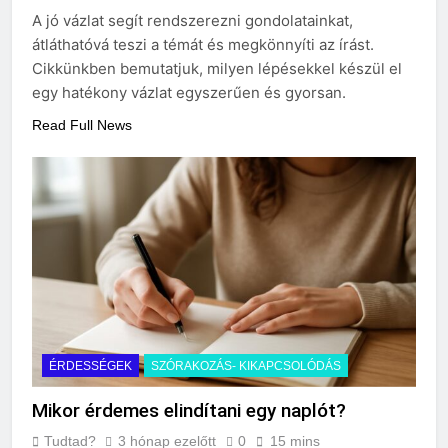
A jó vázlat segít rendszerezni gondolatainkat,
3 Nap Ezelőtt
átláthatóvá teszi a témát és megkönnyíti az írást.
Cikkünkben bemutatjuk, milyen lépésekkel készül el
egy hatékony vázlat egyszerűen és gyorsan.
Read Full News
ÉRDESSÉGEK
SZÓRAKOZÁS- KIKAPCSOLÓDÁS
Mikor érdemes elindítani egy naplót?
Tudtad?
3 hónap ezelőtt
0
15 mins