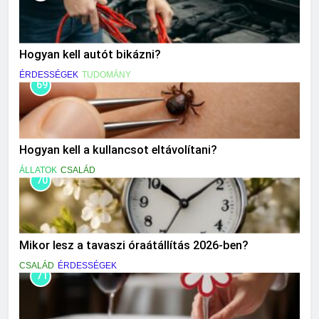
Hogyan kell autót bikázni?
ÉRDESSÉGEK
TUDOMÁNY
69
Hogyan kell a kullancsot eltávolítani?
ÁLLATOK
CSALÁD
70
Mikor lesz a tavaszi óraátállítás 2026-ben?
CSALÁD
ÉRDESSÉGEK
71