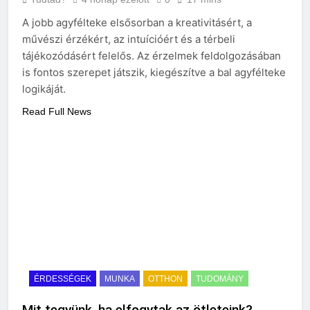
A jobb agyfélteke elsősorban a kreativitásért, a
művészi érzékért, az intuícióért és a térbeli
tájékozódásért felelős. Az érzelmek feldolgozásában
is fontos szerepet játszik, kiegészítve a bal agyfélteke
logikáját.
Read Full News
ÉRDESSÉGEK
MUNKA
OTTHON
TUDOMÁNY
Mit tegyünk, ha elfogytak az ötleteink?