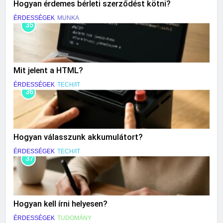
Hogyan érdemes bérleti szerződést kötni?
ÉRDESSÉGEK
MUNKA
35
Mit jelent a HTML?
ÉRDESSÉGEK
TECH/IT
36
Hogyan válasszunk akkumulátort?
ÉRDESSÉGEK
TECH/IT
37
Hogyan kell írni helyesen?
ÉRDESSÉGEK
TUDOMÁNY