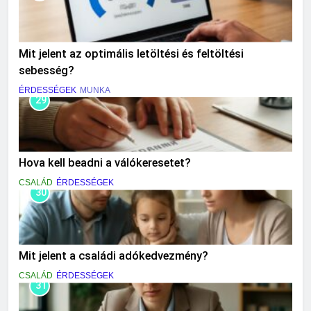
Mit jelent az optimális letöltési és feltöltési
sebesség?
ÉRDESSÉGEK
MUNKA
29
Hova kell beadni a válókeresetet?
CSALÁD
ÉRDESSÉGEK
30
Mit jelent a családi adókedvezmény?
CSALÁD
ÉRDESSÉGEK
31