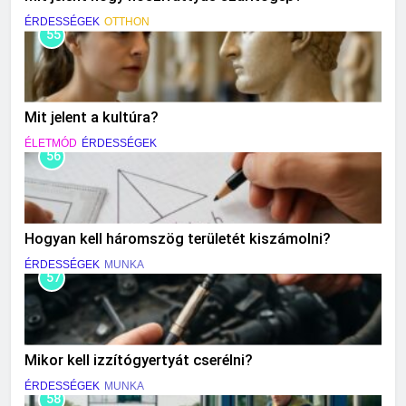
ÉRDESSÉGEK
OTTHON
55
Mit jelent a kultúra?
ÉLETMÓD
ÉRDESSÉGEK
56
Hogyan kell háromszög területét kiszámolni?
ÉRDESSÉGEK
MUNKA
57
Mikor kell izzítógyertyát cserélni?
ÉRDESSÉGEK
MUNKA
58