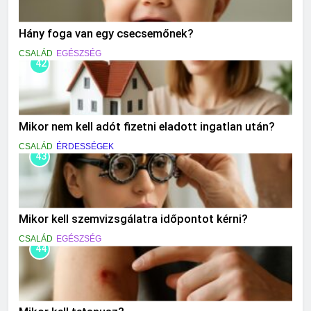
Hány foga van egy csecsemőnek?
CSALÁD
EGÉSZSÉG
42
Mikor nem kell adót fizetni eladott ingatlan után?
CSALÁD
ÉRDESSÉGEK
43
Mikor kell szemvizsgálatra időpontot kérni?
CSALÁD
EGÉSZSÉG
44