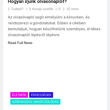
Hogyan irjunk olvasónaplót?
Tudtad?
5 hónap ezelőtt
0
15 mins
Az olvasónapló segít elmélyülni a könyvben, és
rendszerezi a gondolatokat. Ebben a cikkben
bemutatjuk, hogyan készíthetünk személyes, értékes
olvasónaplót lépésről lépésre.
Read Full News
ÉLETMÓD
ÉRDESSÉGEK
SZÓRAKOZÁS- KIKAPCSOLÓDÁS