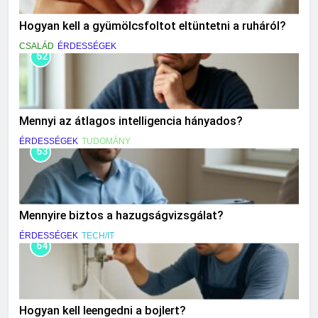
Hogyan kell a gyümölcsfoltot eltüntetni a ruháról?
CSALÁD
ÉRDESSÉGEK
62
Mennyi az átlagos intelligencia hányados?
ÉRDESSÉGEK
TUDOMÁNY
63
Mennyire biztos a hazugságvizsgálat?
ÉRDESSÉGEK
TECH/IT
64
Hogyan kell leengedni a bojlert?