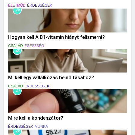
ÉLETMÓD
ÉRDESSÉGEK
25
Hogyan kell A B1-vitamin hiányt felismerni?
CSALÁD
EGÉSZSÉG
26
Mi kell egy vállalkozás beindításához?
CSALÁD
ÉRDESSÉGEK
27
Mire kell a kondenzátor?
ÉRDESSÉGEK
MUNKA
28