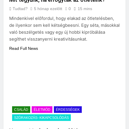
Tudtad?
5 hónap ezelőtt
0
15 mins
Mindenkivel előfordul, hogy elakad az ötletelésben,
de ilyenkor sem kell kétségbeesni. Egy séta, másokkal
való beszélgetés vagy egy új hobbi kipróbálása
segíthet visszanyerni kreativitásunkat.
Read Full News
CSALÁD
ÉLETMÓD
ÉRDESSÉGEK
SZÓRAKOZÁS- KIKAPCSOLÓDÁS