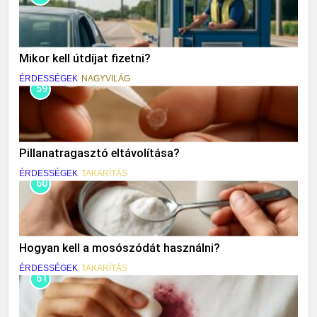
Mikor kell útdíjat fizetni?
ÉRDESSÉGEK
NAGYVILÁG
59
Pillanatragasztó eltávolítása?
ÉRDESSÉGEK
TAKARÍTÁS
60
Hogyan kell a mosószódát használni?
ÉRDESSÉGEK
TAKARÍTÁS
61