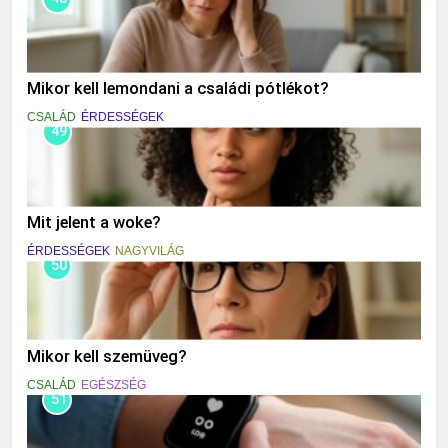
Mikor kell lemondani a családi pótlékot?
CSALÁD
ÉRDESSÉGEK
49
Mit jelent a woke?
ÉRDESSÉGEK
NAGYVILÁG
50
Mikor kell szemüveg?
CSALÁD
EGÉSZSÉG
51