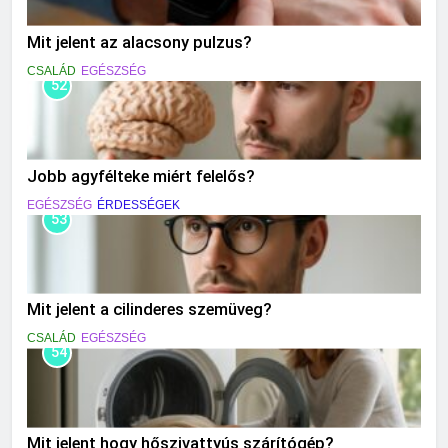
Mit jelent az alacsony pulzus?
CSALÁD
EGÉSZSÉG
52
Jobb agyfélteke miért felelős?
EGÉSZSÉG
ÉRDESSÉGEK
53
Mit jelent a cilinderes szemüveg?
CSALÁD
EGÉSZSÉG
54
Mit jelent hogy hőszivattyús szárítógép?