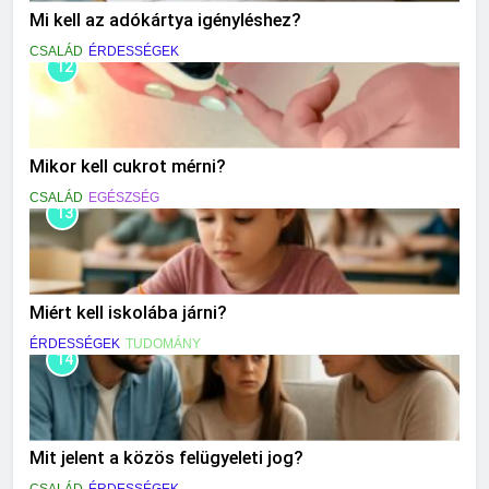
Mi kell az adókártya igényléshez?
CSALÁD
ÉRDESSÉGEK
12
Mikor kell cukrot mérni?
CSALÁD
EGÉSZSÉG
13
Miért kell iskolába járni?
ÉRDESSÉGEK
TUDOMÁNY
14
Mit jelent a közös felügyeleti jog?