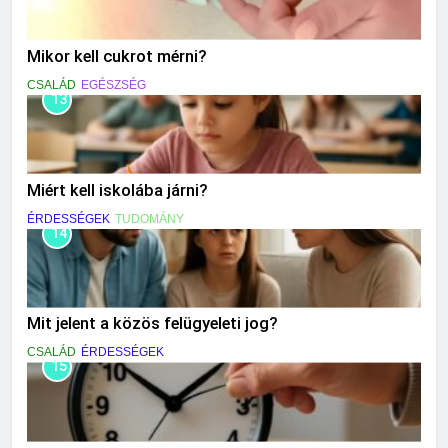
Mikor kell cukrot mérni?
CSALÁD
EGÉSZSÉG
13
Miért kell iskolába járni?
ÉRDESSÉGEK
TUDOMÁNY
14
Mit jelent a közös felügyeleti jog?
CSALÁD
ÉRDESSÉGEK
15