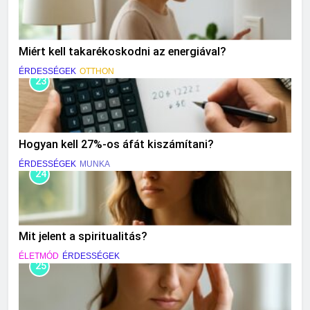
Miért kell takarékoskodni az energiával?
ÉRDESSÉGEK
OTTHON
23
Hogyan kell 27%-os áfát kiszámítani?
ÉRDESSÉGEK
MUNKA
24
Mit jelent a spiritualitás?
ÉLETMÓD
ÉRDESSÉGEK
25