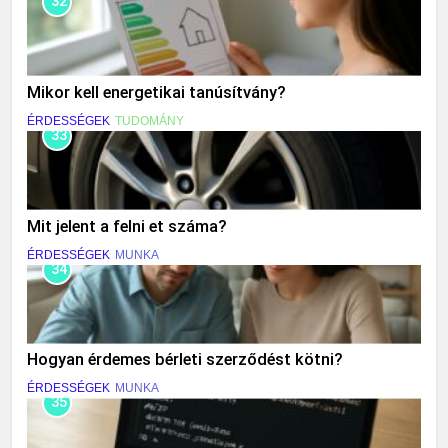
32
Mikor kell energetikai tanúsítvány?
ÉRDESSÉGEK
TUDOMÁNY
33
Mit jelent a felni et száma?
ÉRDESSÉGEK
MUNKA
34
Hogyan érdemes bérleti szerződést kötni?
ÉRDESSÉGEK
MUNKA
35