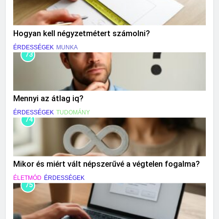
Hogyan kell négyzetmétert számolni?
ÉRDESSÉGEK
MUNKA
73
Mennyi az átlag iq?
ÉRDESSÉGEK
TUDOMÁNY
74
Mikor és miért vált népszerűvé a végtelen fogalma?
ÉLETMÓD
ÉRDESSÉGEK
75