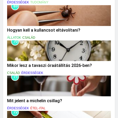
ÉRDESSÉGEK
TUDOMÁNY
69
Hogyan kell a kullancsot eltávolítani?
ÁLLATOK
CSALÁD
70
Mikor lesz a tavaszi óraátállítás 2026-ben?
CSALÁD
ÉRDESSÉGEK
71
Mit jelent a michelin csillag?
ÉRDESSÉGEK
ÉTEL-ITAL
72