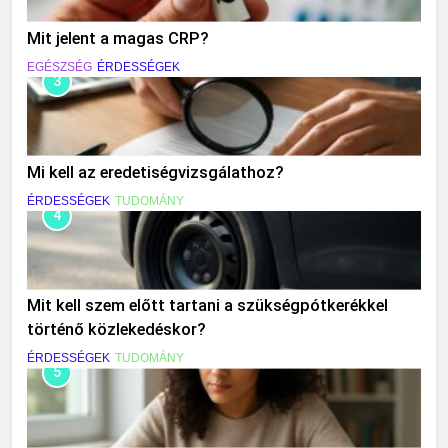
Mit jelent a magas CRP?
EGÉSZSÉG
ÉRDESSÉGEK
3
Mi kell az eredetiségvizsgálathoz?
ÉRDESSÉGEK
TUDOMÁNY
4
Mit kell szem előtt tartani a szükségpótkerékkel
történő közlekedéskor?
ÉRDESSÉGEK
TUDOMÁNY
5