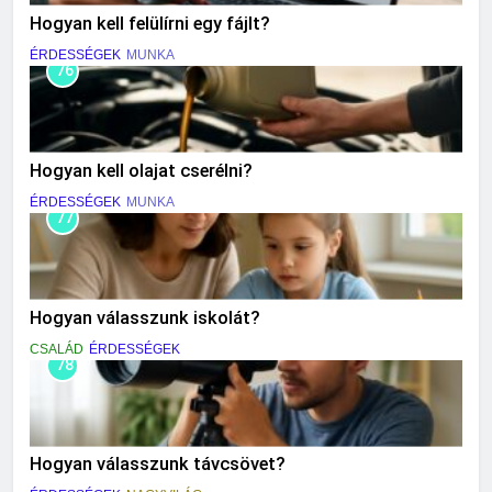
Hogyan kell felülírni egy fájlt?
ÉRDESSÉGEK
MUNKA
76
Hogyan kell olajat cserélni?
ÉRDESSÉGEK
MUNKA
77
Hogyan válasszunk iskolát?
CSALÁD
ÉRDESSÉGEK
78
Hogyan válasszunk távcsövet?