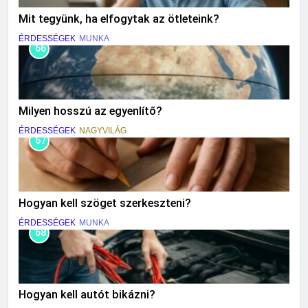
Mit tegyünk, ha elfogytak az ötleteink?
ÉRDESSÉGEK
MUNKA
66
Milyen hosszú az egyenlítő?
ÉRDESSÉGEK
NAGYVILÁG
67
Hogyan kell szöget szerkeszteni?
ÉRDESSÉGEK
MUNKA
68
Hogyan kell autót bikázni?