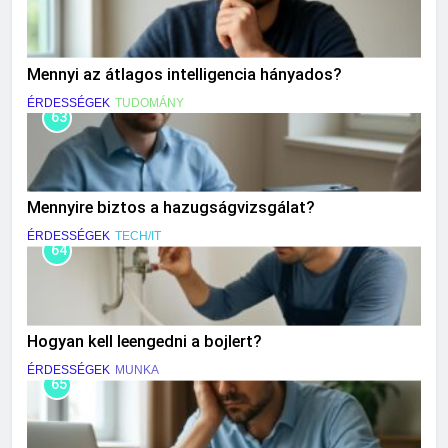
Mennyi az átlagos intelligencia hányados?
ÉRDESSÉGEK
TUDOMÁNY
63
Mennyire biztos a hazugságvizsgálat?
ÉRDESSÉGEK
TECH/IT
64
Hogyan kell leengedni a bojlert?
ÉRDESSÉGEK
MUNKA
65