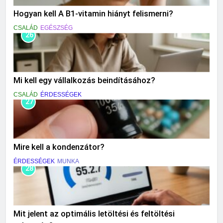
Hogyan kell A B1-vitamin hiányt felismerni?
CSALÁD
EGÉSZSÉG
26
Mi kell egy vállalkozás beindításához?
CSALÁD
ÉRDESSÉGEK
27
Mire kell a kondenzátor?
ÉRDESSÉGEK
MUNKA
28
Mit jelent az optimális letöltési és feltöltési