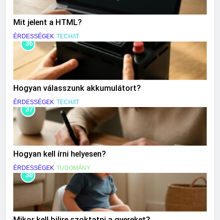
Mit jelent a HTML?
ÉRDESSÉGEK
TECH/IT
36
Hogyan válasszunk akkumulátort?
ÉRDESSÉGEK
TECH/IT
37
Hogyan kell írni helyesen?
ÉRDESSÉGEK
TUDOMÁNY
38
Mikor kell bilire szoktatni a gyereket?