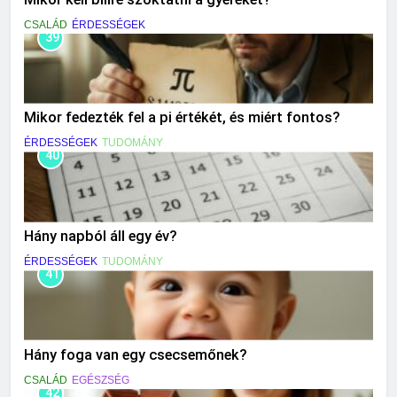
CSALÁD
ÉRDESSÉGEK
39
Mikor fedezték fel a pi értékét, és miért fontos?
ÉRDESSÉGEK
TUDOMÁNY
40
Hány napból áll egy év?
ÉRDESSÉGEK
TUDOMÁNY
41
Hány foga van egy csecsemőnek?
CSALÁD
EGÉSZSÉG
42