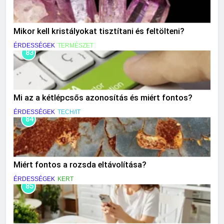
Mikor kell kristályokat tisztítani és feltölteni?
ÉRDESSÉGEK
TERMÉSZET
83
Mi az a kétlépcsős azonosítás és miért fontos?
ÉRDESSÉGEK
TECH/IT
84
Miért fontos a rozsda eltávolítása?
ÉRDESSÉGEK
KERT
85