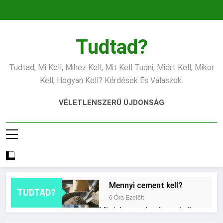
Ugrás
a
tartalomra
Tudtad?
Tudtad, Mi Kell, Mihez Kell, Mit Kell Tudni, Miért Kell, Mikor
Kell, Hogyan Kell? Kérdések És Válaszok.
VÉLETLENSZERŰ ÚJDONSÁG
Mennyi cement kell?
TUDTAD?
6 Óra Ezelőtt
Mit jelent a thm hogy kell
számolni?