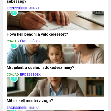
sebesség?
ÉRDESSÉGEK
MUNKA
29
Hova kell beadni a válókeresetet?
CSALÁD
ÉRDESSÉGEK
30
Mit jelent a családi adókedvezmény?
CSALÁD
ÉRDESSÉGEK
31
Mihez kell mestervizsga?
ÉRDESSÉGEK
MUNKA