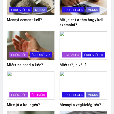
ÉRDESSÉGEK
MUNKA
ÉRDESSÉGEK
MUNKA
Mennyi cement kell?
Mit jelent a thm hogy kell
számolni?
EGÉSZSÉG
ÉRDESSÉGEK
EGÉSZSÉG
ÉRDESSÉGEK
Miért zsibbad a kéz?
Miért fáj a váll?
EGÉSZSÉG
ÉLETMÓD
ÉRDESSÉGEK
MUNKA
Mire jó a kollagén?
Mennyi a végkielégítés?