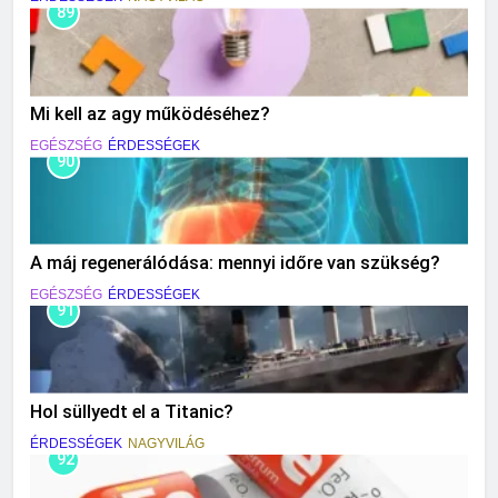
89
Mi kell az agy működéséhez?
EGÉSZSÉG
ÉRDESSÉGEK
90
A máj regenerálódása: mennyi időre van szükség?
EGÉSZSÉG
ÉRDESSÉGEK
91
Hol süllyedt el a Titanic?
ÉRDESSÉGEK
NAGYVILÁG
92