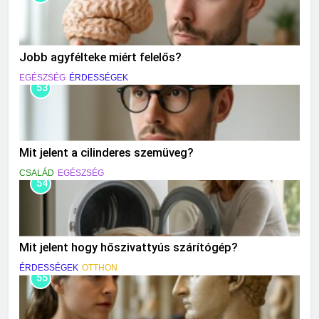
Jobb agyfélteke miért felelős?
EGÉSZSÉG
ÉRDESSÉGEK
53
Mit jelent a cilinderes szemüveg?
CSALÁD
EGÉSZSÉG
54
Mit jelent hogy hőszivattyús szárítógép?
ÉRDESSÉGEK
OTTHON
55