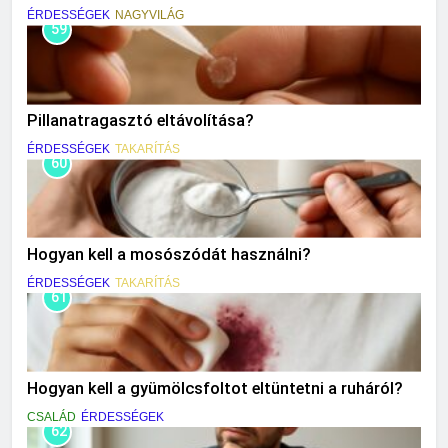
ÉRDESSÉGEK
NAGYVILÁG
59
Pillanatragasztó eltávolítása?
ÉRDESSÉGEK
TAKARÍTÁS
60
Hogyan kell a mosószódát használni?
ÉRDESSÉGEK
TAKARÍTÁS
61
Hogyan kell a gyümölcsfoltot eltüntetni a ruháról?
CSALÁD
ÉRDESSÉGEK
62