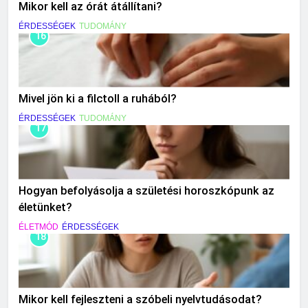
Mikor kell az órát átállítani?
ÉRDESSÉGEK
TUDOMÁNY
16
Mivel jön ki a filctoll a ruhából?
ÉRDESSÉGEK
TUDOMÁNY
17
Hogyan befolyásolja a születési horoszkópunk az
életünket?
ÉLETMÓD
ÉRDESSÉGEK
18
Mikor kell fejleszteni a szóbeli nyelvtudásodat?