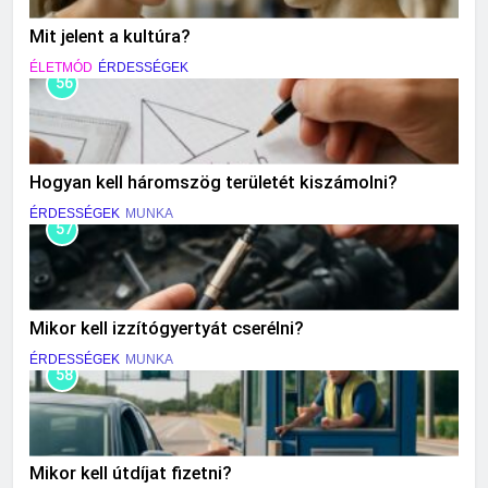
Mit jelent a kultúra?
ÉLETMÓD
ÉRDESSÉGEK
56
Hogyan kell háromszög területét kiszámolni?
ÉRDESSÉGEK
MUNKA
57
Mikor kell izzítógyertyát cserélni?
ÉRDESSÉGEK
MUNKA
58
Mikor kell útdíjat fizetni?