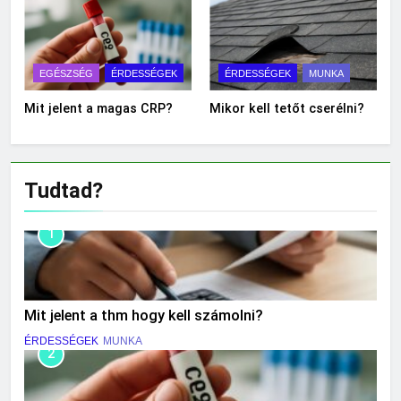
EGÉSZSÉG
ÉRDESSÉGEK
ÉRDESSÉGEK
MUNKA
Mit jelent a magas CRP?
Mikor kell tetőt cserélni?
Tudtad?
1
Mit jelent a thm hogy kell számolni?
ÉRDESSÉGEK
MUNKA
2