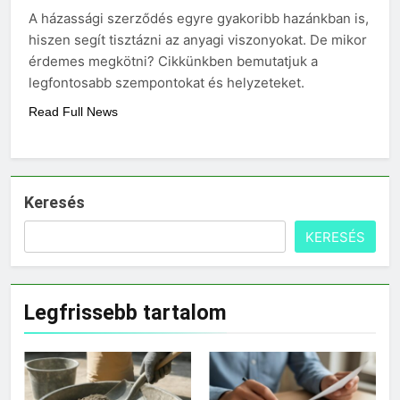
választani?
A házassági szerződés egyre gyakoribb hazánkban is,
3 Nap Ezelőtt
hiszen segít tisztázni az anyagi viszonyokat. De mikor
érdemes megkötni? Cikkünkben bemutatjuk a
legfontosabb szempontokat és helyzeteket.
Read Full News
Keresés
KERESÉS
Legfrissebb tartalom