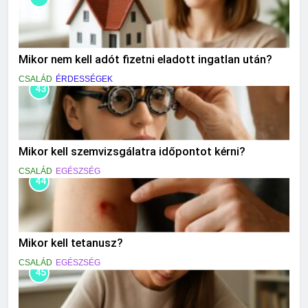
Mikor nem kell adót fizetni eladott ingatlan után?
CSALÁD
ÉRDESSÉGEK
43
Mikor kell szemvizsgálatra időpontot kérni?
CSALÁD
EGÉSZSÉG
44
Mikor kell tetanusz?
CSALÁD
EGÉSZSÉG
45