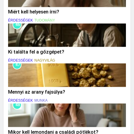
Miért kell helyesen írni?
ÉRDESSÉGEK
TUDOMÁNY
46
Ki találta fel a gőzgépet?
ÉRDESSÉGEK
NAGYVILÁG
47
Mennyi az arany fajsúlya?
ÉRDESSÉGEK
MUNKA
48
Mikor kell lemondani a családi pótlékot?