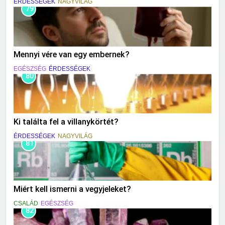
ÉRDESSÉGEK
NAGYVILÁG
79
Mennyi vére van egy embernek?
EGÉSZSÉG
ÉRDESSÉGEK
80
Ki találta fel a villanykörtét?
ÉRDESSÉGEK
NAGYVILÁG
81
Miért kell ismerni a vegyjeleket?
CSALÁD
EGÉSZSÉG
82