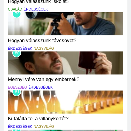
Hogyan válasszunk iskolát?
CSALÁD
ÉRDESSÉGEK
79
Hogyan válasszunk távcsövet?
ÉRDESSÉGEK
NAGYVILÁG
80
Mennyi vére van egy embernek?
EGÉSZSÉG
ÉRDESSÉGEK
81
Ki találta fel a villanykörtét?
ÉRDESSÉGEK
NAGYVILÁG