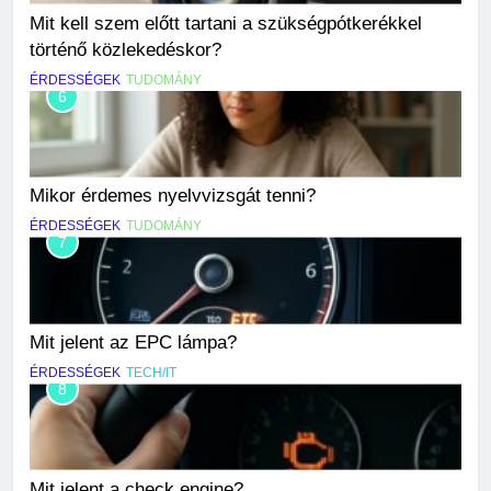
Mit kell szem előtt tartani a szükségpótkerékkel
történő közlekedéskor?
ÉRDESSÉGEK
TUDOMÁNY
6
Mikor érdemes nyelvvizsgát tenni?
ÉRDESSÉGEK
TUDOMÁNY
7
Mit jelent az EPC lámpa?
ÉRDESSÉGEK
TECH/IT
8
Mit jelent a check engine?