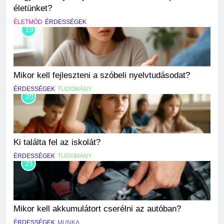
életünket?
ÉLETMÓD
ÉRDESSÉGEK
19
Mikor kell fejleszteni a szóbeli nyelvtudásodat?
ÉRDESSÉGEK
TUDOMÁNY
20
Ki találta fel az iskolát?
ÉRDESSÉGEK
TUDOMÁNY
21
Mikor kell akkumulátort cserélni az autóban?
ÉRDESSÉGEK
MUNKA