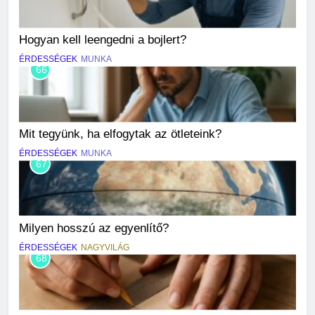
Hogyan kell leengedni a bojlert?
ÉRDESSÉGEK
MUNKA
66
Mit tegyünk, ha elfogytak az ötleteink?
ÉRDESSÉGEK
MUNKA
67
Milyen hosszú az egyenlítő?
ÉRDESSÉGEK
NAGYVILÁG
68