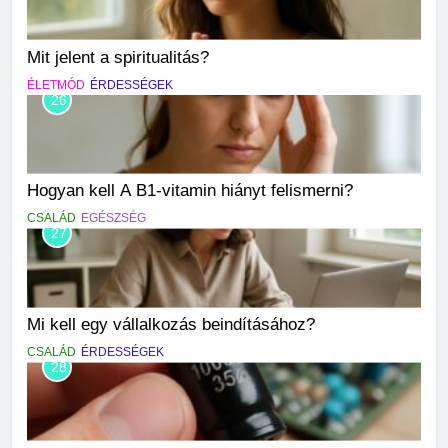
Mit jelent a spiritualitás?
ÉLETMÓD
ÉRDESSÉGEK
26
Hogyan kell A B1-vitamin hiányt felismerni?
CSALÁD
EGÉSZSÉG
27
Mi kell egy vállalkozás beindításához?
CSALÁD
ÉRDESSÉGEK
28