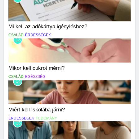
Mi kell az adókártya igényléshez?
CSALÁD
ÉRDESSÉGEK
13
Mikor kell cukrot mérni?
CSALÁD
EGÉSZSÉG
14
Miért kell iskolába járni?
ÉRDESSÉGEK
TUDOMÁNY
15