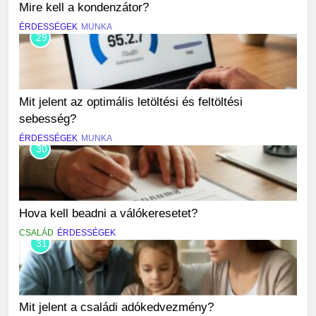
Mire kell a kondenzátor?
ÉRDESSÉGEK
MUNKA
29
Mit jelent az optimális letöltési és feltöltési
sebesség?
ÉRDESSÉGEK
MUNKA
30
Hova kell beadni a válókeresetet?
CSALÁD
ÉRDESSÉGEK
31
Mit jelent a családi adókedvezmény?