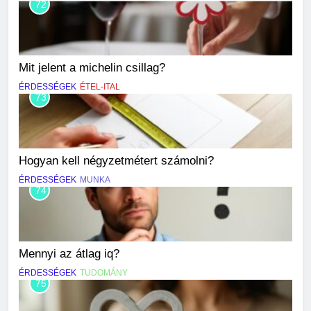
72
Mit jelent a michelin csillag?
ÉRDESSÉGEK
ÉTEL-ITAL
73
Hogyan kell négyzetmétert számolni?
ÉRDESSÉGEK
MUNKA
74
Mennyi az átlag iq?
ÉRDESSÉGEK
TUDOMÁNY
75