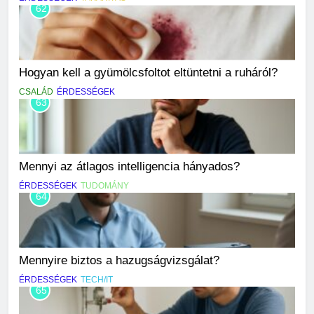
62
Hogyan kell a gyümölcsfoltot eltüntetni a ruháról?
CSALÁD
ÉRDESSÉGEK
63
Mennyi az átlagos intelligencia hányados?
ÉRDESSÉGEK
TUDOMÁNY
64
Mennyire biztos a hazugságvizsgálat?
ÉRDESSÉGEK
TECH/IT
65