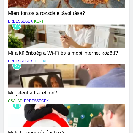
Miért fontos a rozsda eltávolítása?
ÉRDESSÉGEK
KERT
86
Mi a különbség a Wi-Fi és a mobilinternet között?
ÉRDESSÉGEK
TECH/IT
87
Mit jelent a Facetime?
CSALÁD
ÉRDESSÉGEK
88
Mi kell a jogosítványhoz?