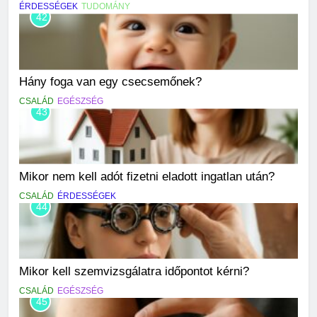
ÉRDESSÉGEK
TUDOMÁNY
42
Hány foga van egy csecsemőnek?
CSALÁD
EGÉSZSÉG
43
Mikor nem kell adót fizetni eladott ingatlan után?
CSALÁD
ÉRDESSÉGEK
44
Mikor kell szemvizsgálatra időpontot kérni?
CSALÁD
EGÉSZSÉG
45