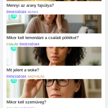
Mennyi az arany fajsúlya?
ÉRDESSÉGEK
MUNKA
49
Mikor kell lemondani a családi pótlékot?
CSALÁD
ÉRDESSÉGEK
50
Mit jelent a woke?
ÉRDESSÉGEK
NAGYVILÁG
51
Mikor kell szemüveg?