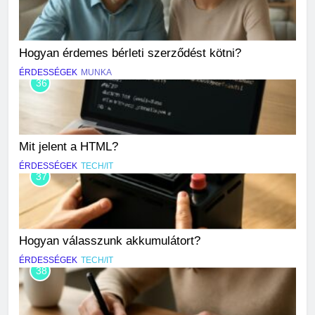
Hogyan érdemes bérleti szerződést kötni?
ÉRDESSÉGEK
MUNKA
36
Mit jelent a HTML?
ÉRDESSÉGEK
TECH/IT
37
Hogyan válasszunk akkumulátort?
ÉRDESSÉGEK
TECH/IT
38