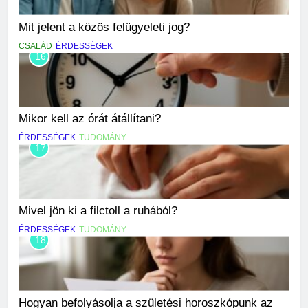
Mit jelent a közös felügyeleti jog?
CSALÁD
ÉRDESSÉGEK
16
Mikor kell az órát átállítani?
ÉRDESSÉGEK
TUDOMÁNY
17
Mivel jön ki a filctoll a ruhából?
ÉRDESSÉGEK
TUDOMÁNY
18
Hogyan befolyásolja a születési horoszkópunk az