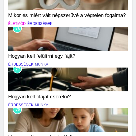
Mikor és miért vált népszerűvé a végtelen fogalma?
ÉLETMÓD
ÉRDESSÉGEK
76
Hogyan kell felülírni egy fájlt?
ÉRDESSÉGEK
MUNKA
77
Hogyan kell olajat cserélni?
ÉRDESSÉGEK
MUNKA
78