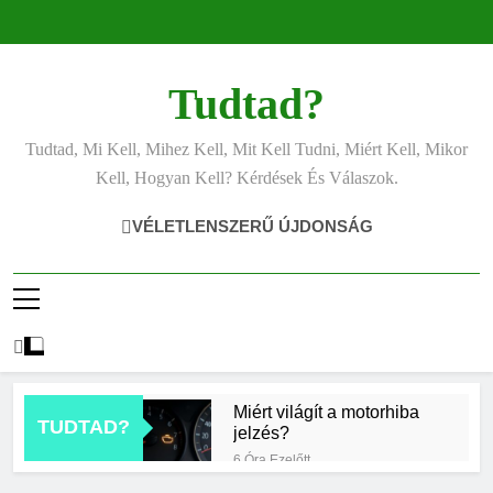
Ugrás
a
tartalomra
Tudtad?
Tudtad, Mi Kell, Mihez Kell, Mit Kell Tudni, Miért Kell, Mikor
Kell, Hogyan Kell? Kérdések És Válaszok.
VÉLETLENSZERŰ ÚJDONSÁG
Miért világít a motorhiba
TUDTAD?
jelzés?
6 Óra Ezelőtt
Mit jelent az alacsony