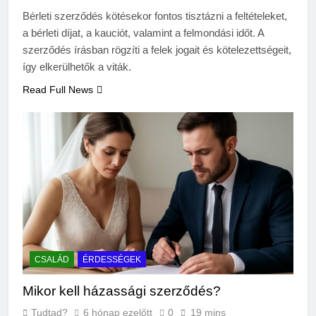
végkielégítés?
Bérleti szerződés kötésekor fontos tisztázni a feltételeket,
3 Nap Ezelőtt
a bérleti díjat, a kauciót, valamint a felmondási időt. A
szerződés írásban rögzíti a felek jogait és kötelezettségeit,
így elkerülhetők a viták.
Read Full News
CSALÁD
ÉRDESSÉGEK
Mikor kell házassági szerződés?
Tudtad?
6 hónap ezelőtt
0
19 mins