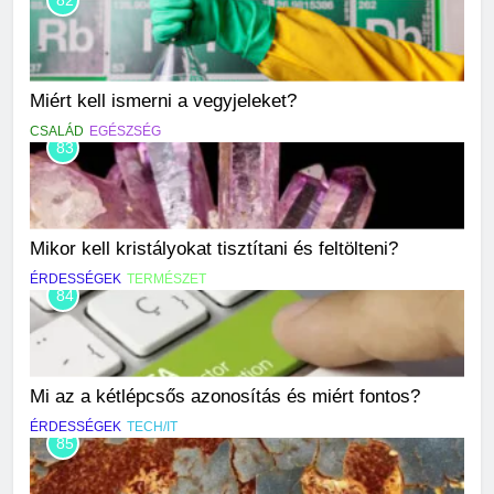
82
Miért kell ismerni a vegyjeleket?
CSALÁD
EGÉSZSÉG
83
Mikor kell kristályokat tisztítani és feltölteni?
ÉRDESSÉGEK
TERMÉSZET
84
Mi az a kétlépcsős azonosítás és miért fontos?
ÉRDESSÉGEK
TECH/IT
85