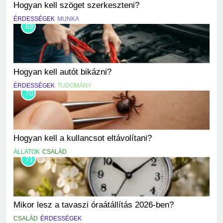
Hogyan kell szöget szerkeszteni?
ÉRDESSÉGEK
MUNKA
69
Hogyan kell autót bikázni?
ÉRDESSÉGEK
TUDOMÁNY
70
Hogyan kell a kullancsot eltávolítani?
ÁLLATOK
CSALÁD
71
Mikor lesz a tavaszi óraátállítás 2026-ben?
CSALÁD
ÉRDESSÉGEK