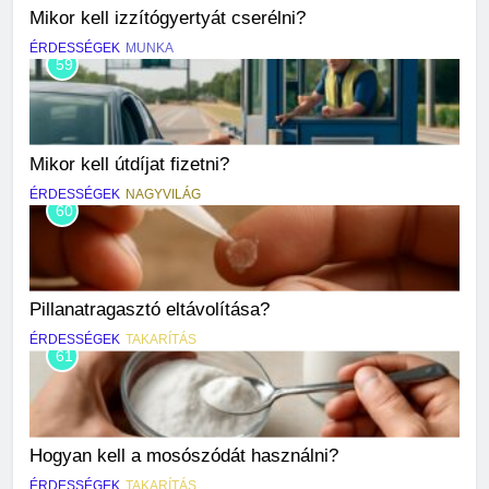
Mikor kell izzítógyertyát cserélni?
ÉRDESSÉGEK
MUNKA
59
Mikor kell útdíjat fizetni?
ÉRDESSÉGEK
NAGYVILÁG
60
Pillanatragasztó eltávolítása?
ÉRDESSÉGEK
TAKARÍTÁS
61
Hogyan kell a mosószódát használni?
ÉRDESSÉGEK
TAKARÍTÁS