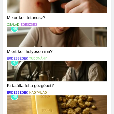
Mikor kell tetanusz?
CSALÁD
EGÉSZSÉG
46
Miért kell helyesen írni?
ÉRDESSÉGEK
TUDOMÁNY
47
Ki találta fel a gőzgépet?
ÉRDESSÉGEK
NAGYVILÁG
48