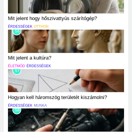
Mit jelent hogy hőszivattyús szárítógép?
ÉRDESSÉGEK
OTTHON
56
Mit jelent a kultúra?
ÉLETMÓD
ÉRDESSÉGEK
57
Hogyan kell háromszög területét kiszámolni?
ÉRDESSÉGEK
MUNKA
58