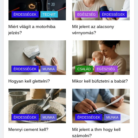
ÉRDESSÉGEK
TECH/IT
EGÉSZSÉG
ÉRDESSÉGEK
Miért világít a motorhiba
Mit jelent az alacsony
jelzés?
vérnyomás?
ÉRDESSÉGEK
MUNKA
CSALÁD
EGÉSZSÉG
Hogyan kell glettelni?
Mikor kell büfiztetni a babát?
ÉRDESSÉGEK
MUNKA
ÉRDESSÉGEK
MUNKA
Mennyi cement kell?
Mit jelent a thm hogy kell
számolni?