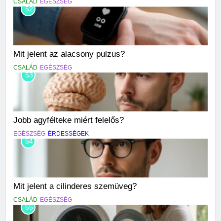
CSALÁD
EGÉSZSÉG
52
Mit jelent az alacsony pulzus?
CSALÁD
EGÉSZSÉG
53
Jobb agyfélteke miért felelős?
EGÉSZSÉG
ÉRDESSÉGEK
54
Mit jelent a cilinderes szemüveg?
CSALÁD
EGÉSZSÉG
55