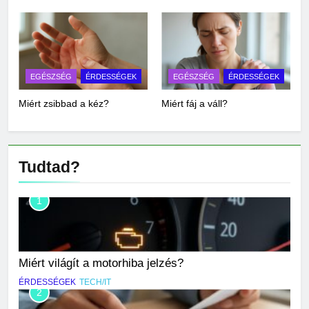
EGÉSZSÉG
ÉRDESSÉGEK
EGÉSZSÉG
ÉRDESSÉGEK
Miért zsibbad a kéz?
Miért fáj a váll?
Tudtad?
1
Miért világít a motorhiba jelzés?
ÉRDESSÉGEK
TECH/IT
2