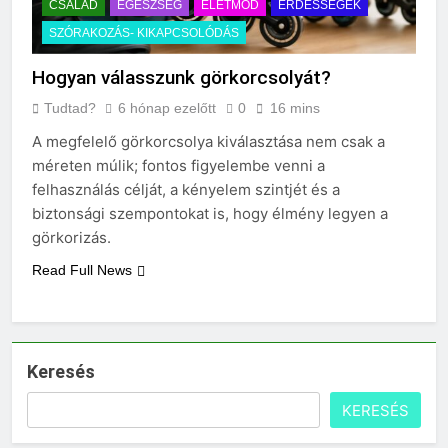
CSALÁD
EGÉSZSÉG
ÉLETMÓD
ÉRDESSÉGEK
SZÓRAKOZÁS- KIKAPCSOLÓDÁS
Hogyan válasszunk görkorcsolyát?
Tudtad?
6 hónap ezelőtt
0
16 mins
A megfelelő görkorcsolya kiválasztása nem csak a
méreten múlik; fontos figyelembe venni a
felhasználás célját, a kényelem szintjét és a
biztonsági szempontokat is, hogy élmény legyen a
görkorizás.
Read Full News
Keresés
KERESÉS