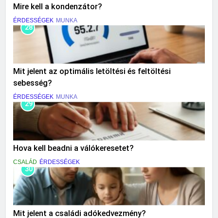
Mire kell a kondenzátor?
ÉRDESSÉGEK
MUNKA
28
Mit jelent az optimális letöltési és feltöltési
sebesség?
ÉRDESSÉGEK
MUNKA
29
Hova kell beadni a válókeresetet?
CSALÁD
ÉRDESSÉGEK
30
Mit jelent a családi adókedvezmény?