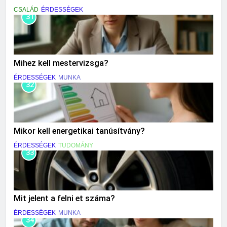
CSALÁD
ÉRDESSÉGEK
31
Mihez kell mestervizsga?
ÉRDESSÉGEK
MUNKA
32
Mikor kell energetikai tanúsítvány?
ÉRDESSÉGEK
TUDOMÁNY
33
Mit jelent a felni et száma?
ÉRDESSÉGEK
MUNKA
34