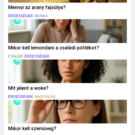
Mennyi az arany fajsúlya?
ÉRDESSÉGEK
MUNKA
48
Mikor kell lemondani a családi pótlékot?
CSALÁD
ÉRDESSÉGEK
49
Mit jelent a woke?
ÉRDESSÉGEK
NAGYVILÁG
50
Mikor kell szemüveg?