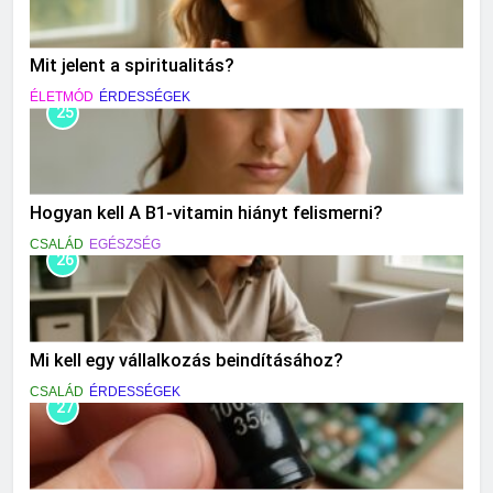
Mit jelent a spiritualitás?
ÉLETMÓD
ÉRDESSÉGEK
25
Hogyan kell A B1-vitamin hiányt felismerni?
CSALÁD
EGÉSZSÉG
26
Mi kell egy vállalkozás beindításához?
CSALÁD
ÉRDESSÉGEK
27