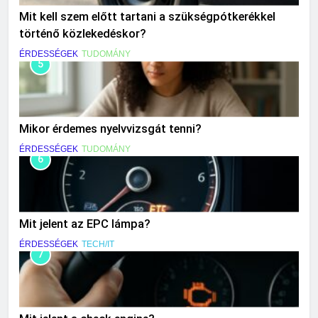
Mit kell szem előtt tartani a szükségpótkerékkel
történő közlekedéskor?
ÉRDESSÉGEK
TUDOMÁNY
5
Mikor érdemes nyelvvizsgát tenni?
ÉRDESSÉGEK
TUDOMÁNY
6
Mit jelent az EPC lámpa?
ÉRDESSÉGEK
TECH/IT
7