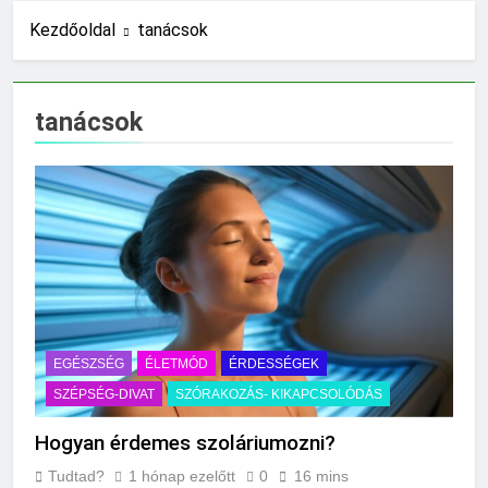
10 Óra Ezelőtt
Kezdőoldal
tanácsok
Miért fáj a váll?
18 Óra Ezelőtt
Mire jó a kollagén?
tanácsok
1 Nap Ezelőtt
Mennyi a végkielégítés?
1 Nap Ezelőtt
Mit jelent a magas
CRP?
2 Nap Ezelőtt
Mikor kell tetőt
cserélni?
2 Nap Ezelőtt
Mit jelent a magas
EGÉSZSÉG
ÉLETMÓD
ÉRDESSÉGEK
vérnyomás?
SZÉPSÉG-DIVAT
SZÓRAKOZÁS- KIKAPCSOLÓDÁS
2 Nap Ezelőtt
Milyen fűtést érdemes
Hogyan érdemes szoláriumozni?
választani?
3 Nap Ezelőtt
Tudtad?
1 hónap ezelőtt
0
16 mins