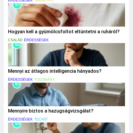
ÉRDESSÉGEK
TAKARÍTÁS
61
Hogyan kell a gyümölcsfoltot eltüntetni a ruháról?
CSALÁD
ÉRDESSÉGEK
62
Mennyi az átlagos intelligencia hányados?
ÉRDESSÉGEK
TUDOMÁNY
63
Mennyire biztos a hazugságvizsgálat?
ÉRDESSÉGEK
TECH/IT
64