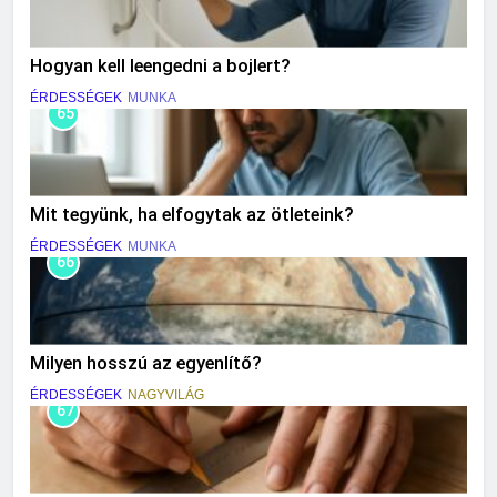
Hogyan kell leengedni a bojlert?
ÉRDESSÉGEK
MUNKA
65
Mit tegyünk, ha elfogytak az ötleteink?
ÉRDESSÉGEK
MUNKA
66
Milyen hosszú az egyenlítő?
ÉRDESSÉGEK
NAGYVILÁG
67