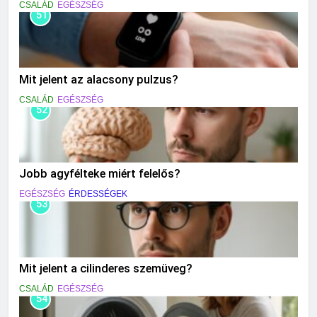
CSALÁD
EGÉSZSÉG
51
Mit jelent az alacsony pulzus?
CSALÁD
EGÉSZSÉG
52
Jobb agyfélteke miért felelős?
EGÉSZSÉG
ÉRDESSÉGEK
53
Mit jelent a cilinderes szemüveg?
CSALÁD
EGÉSZSÉG
54