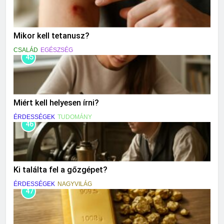
Mikor kell tetanusz?
CSALÁD
EGÉSZSÉG
45
Miért kell helyesen írni?
ÉRDESSÉGEK
TUDOMÁNY
46
Ki találta fel a gőzgépet?
ÉRDESSÉGEK
NAGYVILÁG
47