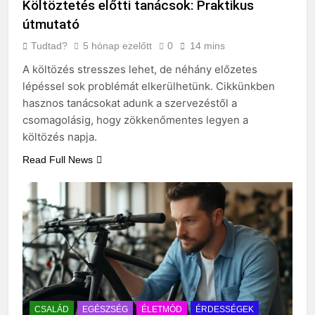
Költöztetés előtti tanácsok: Praktikus
útmutató
Tudtad?
5 hónap ezelőtt
0
14 mins
A költözés stresszes lehet, de néhány előzetes
lépéssel sok problémát elkerülhetünk. Cikkünkben
hasznos tanácsokat adunk a szervezéstől a
csomagolásig, hogy zökkenőmentes legyen a
költözés napja.
Read Full News
CSALÁD
EGÉSZSÉG
ÉLETMÓD
ÉRDESSÉGEK