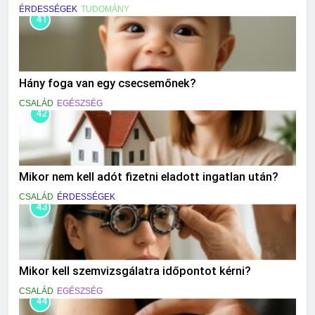
ÉRDESSÉGEK
TUDOMÁNY
41
Hány foga van egy csecsemőnek?
CSALÁD
EGÉSZSÉG
42
Mikor nem kell adót fizetni eladott ingatlan után?
CSALÁD
ÉRDESSÉGEK
43
Mikor kell szemvizsgálatra időpontot kérni?
CSALÁD
EGÉSZSÉG
44