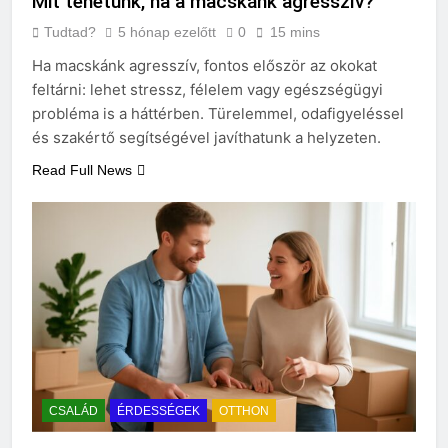
Mit tehetünk, ha a macskánk agresszív?
Tudtad?
5 hónap ezelőtt
0
15 mins
Ha macskánk agresszív, fontos először az okokat
feltárni: lehet stressz, félelem vagy egészségügyi
probléma is a háttérben. Türelemmel, odafigyeléssel
és szakértő segítségével javíthatunk a helyzeten.
Read Full News
CSALÁD
ÉRDESSÉGEK
OTTHON