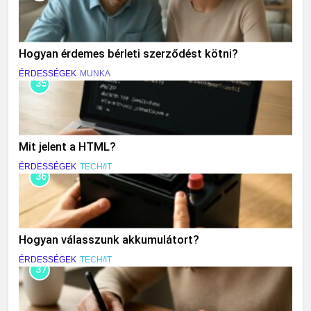
Hogyan érdemes bérleti szerződést kötni?
ÉRDESSÉGEK
MUNKA
35
Mit jelent a HTML?
ÉRDESSÉGEK
TECH/IT
36
Hogyan válasszunk akkumulátort?
ÉRDESSÉGEK
TECH/IT
37