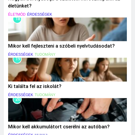
életünket?
ÉLETMÓD
ÉRDESSÉGEK
18
Mikor kell fejleszteni a szóbeli nyelvtudásodat?
ÉRDESSÉGEK
TUDOMÁNY
19
Ki találta fel az iskolát?
ÉRDESSÉGEK
TUDOMÁNY
20
Mikor kell akkumulátort cserélni az autóban?