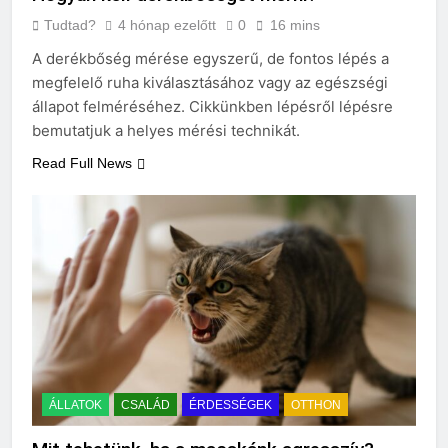
Tudtad?
4 hónap ezelőtt
0
16 mins
A derékbőség mérése egyszerű, de fontos lépés a
megfelelő ruha kiválasztásához vagy az egészségi
állapot felméréséhez. Cikkünkben lépésről lépésre
bemutatjuk a helyes mérési technikát.
Read Full News
ÁLLATOK
CSALÁD
ÉRDESSÉGEK
OTTHON