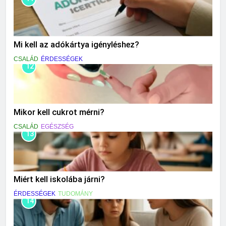
Mi kell az adókártya igényléshez?
CSALÁD
ÉRDESSÉGEK
12
Mikor kell cukrot mérni?
CSALÁD
EGÉSZSÉG
13
Miért kell iskolába járni?
ÉRDESSÉGEK
TUDOMÁNY
14