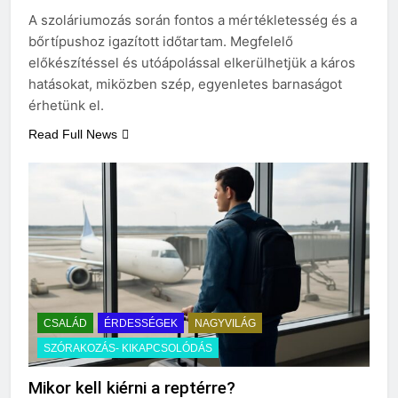
Mennyi a táppénz?
A szoláriumozás során fontos a mértékletesség és a
3 Nap Ezelőtt
bőrtípushoz igazított időtartam. Megfelelő
előkészítéssel és utóápolással elkerülhetjük a káros
hatásokat, miközben szép, egyenletes barnaságot
érhetünk el.
Read Full News
CSALÁD
ÉRDESSÉGEK
NAGYVILÁG
SZÓRAKOZÁS- KIKAPCSOLÓDÁS
Mikor kell kiérni a reptérre?