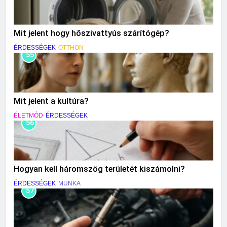
Mit jelent hogy hőszivattyús szárítógép?
ÉRDESSÉGEK
OTTHON
55
Mit jelent a kultúra?
ÉLETMÓD
ÉRDESSÉGEK
56
Hogyan kell háromszög területét kiszámolni?
ÉRDESSÉGEK
MUNKA
57