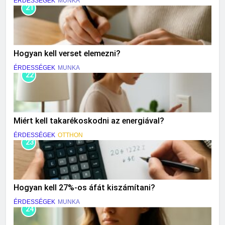
ÉRDESSÉGEK
MUNKA
21
Hogyan kell verset elemezni?
ÉRDESSÉGEK
MUNKA
22
Miért kell takarékoskodni az energiával?
ÉRDESSÉGEK
OTTHON
23
Hogyan kell 27%-os áfát kiszámítani?
ÉRDESSÉGEK
MUNKA
24