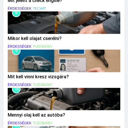
Mit jelent a check engine?
ÉRDESSÉGEK
TECH/IT
8
Mikor kell olajat cserélni?
ÉRDESSÉGEK
TUDOMÁNY
9
Mit kell vinni kresz vizsgára?
ÉRDESSÉGEK
TUDOMÁNY
10
Mennyi olaj kell az autóba?
ÉRDESSÉGEK
TUDOMÁNY
11