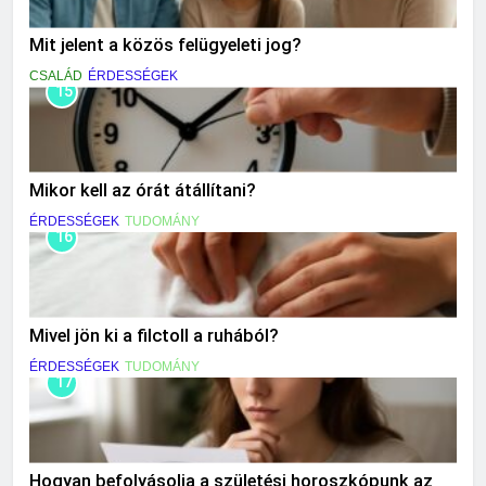
Mit jelent a közös felügyeleti jog?
CSALÁD
ÉRDESSÉGEK
15
Mikor kell az órát átállítani?
ÉRDESSÉGEK
TUDOMÁNY
16
Mivel jön ki a filctoll a ruhából?
ÉRDESSÉGEK
TUDOMÁNY
17
Hogyan befolyásolja a születési horoszkópunk az