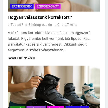
ÉRDESSÉGEK
SZÉPSÉG-DIVAT
Hogyan válasszunk korrektort?
Tudtad?
6 hónap ezelőtt
0
17 mins
A tökéletes korrektor kiválasztása nem egyszerű
feladat. Figyelembe kell vennünk bőrtípusunkat,
árnyalatunkat és a kívánt fedést. Cikkünk segít
eligazodni a széles választékban!
Read Full News