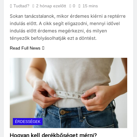
Tudtad?
2 hónap ezelőtt
0
15 mins
Sokan tanácstalanok, mikor érdemes kiérni a reptérre
indulás előtt. A cikk segít eligazodni, mennyi idővel
indulás előtt érdemes megérkezni, és milyen
tényezők befolyásolhatják ezt a döntést.
Read Full News
ÉRDESSÉGEK
Hogyan kell derékbőséget mérni?