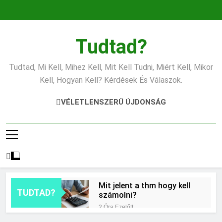
Ugrás
a
tartalomra
Tudtad?
Tudtad, Mi Kell, Mihez Kell, Mit Kell Tudni, Miért Kell, Mikor
Kell, Hogyan Kell? Kérdések És Válaszok.
VÉLETLENSZERŰ ÚJDONSÁG
Mit jelent a thm hogy kell
TUDTAD?
számolni?
2 Óra Ezelőtt
Miért zsibbad a kéz?