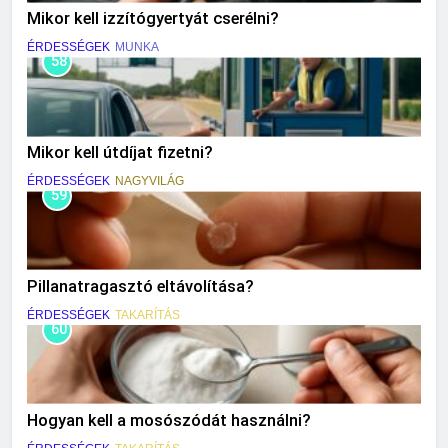
Mikor kell izzítógyertyát cserélni?
ÉRDESSÉGEK
MUNKA
58
Mikor kell útdíjat fizetni?
ÉRDESSÉGEK
NAGYVILÁG
59
Pillanatragasztó eltávolítása?
ÉRDESSÉGEK
TAKARÍTÁS
60
Hogyan kell a mosószódát használni?