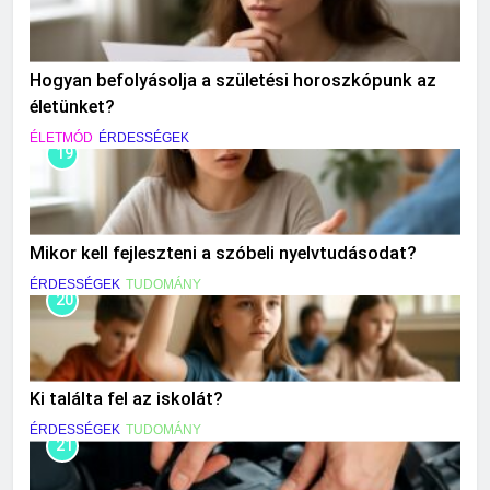
Hogyan befolyásolja a születési horoszkópunk az
életünket?
ÉLETMÓD
ÉRDESSÉGEK
19
Mikor kell fejleszteni a szóbeli nyelvtudásodat?
ÉRDESSÉGEK
TUDOMÁNY
20
Ki találta fel az iskolát?
ÉRDESSÉGEK
TUDOMÁNY
21