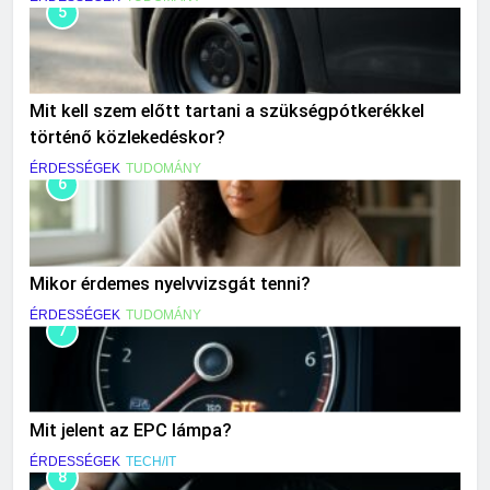
5
Mit kell szem előtt tartani a szükségpótkerékkel
történő közlekedéskor?
ÉRDESSÉGEK
TUDOMÁNY
6
Mikor érdemes nyelvvizsgát tenni?
ÉRDESSÉGEK
TUDOMÁNY
7
Mit jelent az EPC lámpa?
ÉRDESSÉGEK
TECH/IT
8