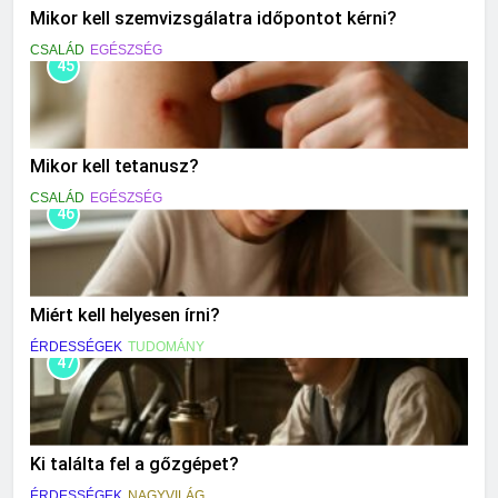
Mikor kell szemvizsgálatra időpontot kérni?
CSALÁD
EGÉSZSÉG
45
Mikor kell tetanusz?
CSALÁD
EGÉSZSÉG
46
Miért kell helyesen írni?
ÉRDESSÉGEK
TUDOMÁNY
47
Ki találta fel a gőzgépet?
ÉRDESSÉGEK
NAGYVILÁG