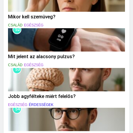
Mikor kell szemüveg?
CSALÁD
EGÉSZSÉG
52
Mit jelent az alacsony pulzus?
CSALÁD
EGÉSZSÉG
53
Jobb agyfélteke miért felelős?
EGÉSZSÉG
ÉRDESSÉGEK
54