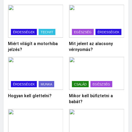
ÉRDESSÉGEK
TECH/IT
EGÉSZSÉG
ÉRDESSÉGEK
Miért világít a motorhiba
Mit jelent az alacsony
jelzés?
vérnyomás?
ÉRDESSÉGEK
MUNKA
CSALÁD
EGÉSZSÉG
Hogyan kell glettelni?
Mikor kell büfiztetni a
babát?