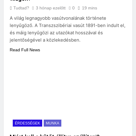
Tudtad?
3 hónap ezelőtt
0
19 mins
A világ legnagyobb vasútvonalának története
lenyűgöző. A Transzszibériai vasút 1891-ben indult el,
és máig lenyűgözi az utazókat hosszával és
jelentőségével a közlekedésben.
Read Full News
ÉRDESSÉGEK
MUNKA