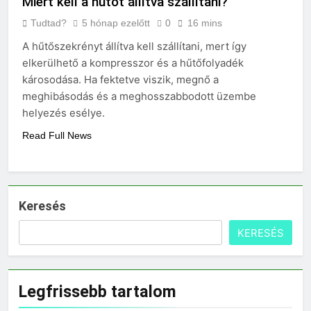
Miért kell a hűtőt állítva szállítani?
Tudtad?
5 hónap ezelőtt
0
16 mins
A hűtőszekrényt állítva kell szállítani, mert így
elkerülhető a kompresszor és a hűtőfolyadék
károsodása. Ha fektetve viszik, megnő a
meghibásodás és a meghosszabbodott üzembe
helyezés esélye.
Read Full News
Keresés
KERESÉS
Legfrissebb tartalom