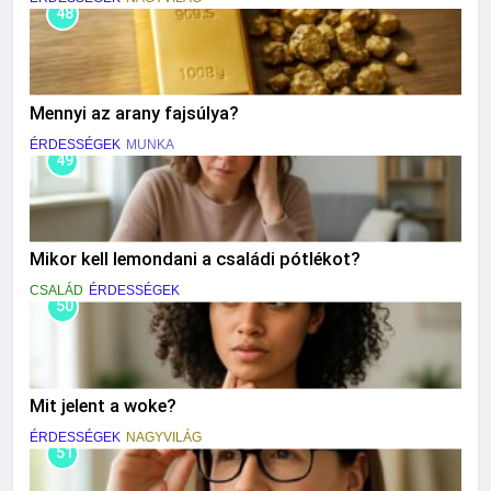
48
Mennyi az arany fajsúlya?
ÉRDESSÉGEK
MUNKA
49
Mikor kell lemondani a családi pótlékot?
CSALÁD
ÉRDESSÉGEK
50
Mit jelent a woke?
ÉRDESSÉGEK
NAGYVILÁG
51