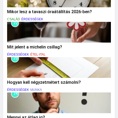
Mikor lesz a tavaszi óraátállítás 2026-ben?
CSALÁD
ÉRDESSÉGEK
72
Mit jelent a michelin csillag?
ÉRDESSÉGEK
ÉTEL-ITAL
73
Hogyan kell négyzetmétert számolni?
ÉRDESSÉGEK
MUNKA
74
Mennyi az átlag iq?