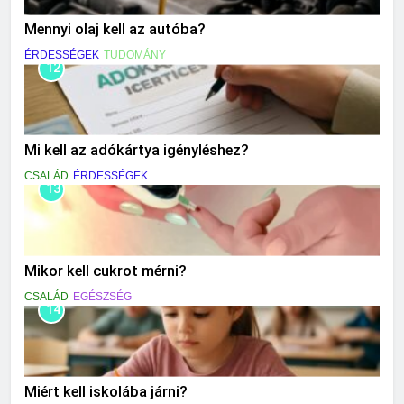
Mennyi olaj kell az autóba?
ÉRDESSÉGEK
TUDOMÁNY
12
Mi kell az adókártya igényléshez?
CSALÁD
ÉRDESSÉGEK
13
Mikor kell cukrot mérni?
CSALÁD
EGÉSZSÉG
14
Miért kell iskolába járni?