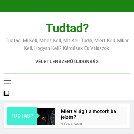
Ugrás
a
tartalomra
Tudtad?
Tudtad, Mi Kell, Mihez Kell, Mit Kell Tudni, Miért Kell, Mikor
Kell, Hogyan Kell? Kérdések És Válaszok.
VÉLETLENSZERŰ ÚJDONSÁG
Miért világít a motorhiba
TUDTAD?
jelzés?
3 Óra Ezelőtt
Mit jelent az alacsony