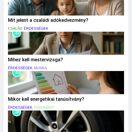
Mit jelent a családi adókedvezmény?
CSALÁD
ÉRDESSÉGEK
32
Mihez kell mestervizsga?
ÉRDESSÉGEK
MUNKA
33
Mikor kell energetikai tanúsítvány?
ÉRDESSÉGEK
TUDOMÁNY
34