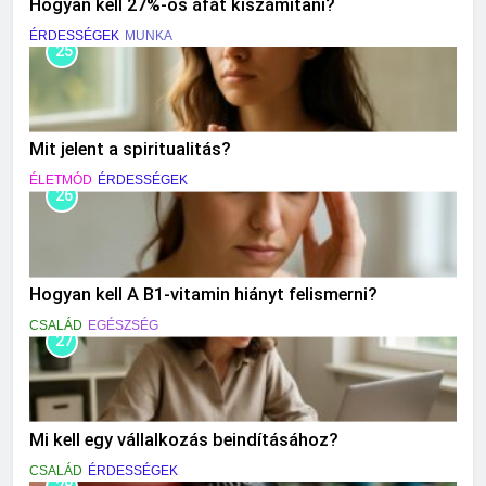
Hogyan kell 27%-os áfát kiszámítani?
ÉRDESSÉGEK
MUNKA
25
Mit jelent a spiritualitás?
ÉLETMÓD
ÉRDESSÉGEK
26
Hogyan kell A B1-vitamin hiányt felismerni?
CSALÁD
EGÉSZSÉG
27
Mi kell egy vállalkozás beindításához?
CSALÁD
ÉRDESSÉGEK