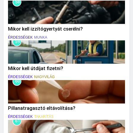
58
Mikor kell izzítógyertyát cserélni?
ÉRDESSÉGEK
MUNKA
59
Mikor kell útdíjat fizetni?
ÉRDESSÉGEK
NAGYVILÁG
60
Pillanatragasztó eltávolítása?
ÉRDESSÉGEK
TAKARÍTÁS
61