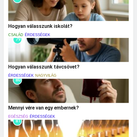
Hogyan válasszunk iskolát?
CSALÁD
ÉRDESSÉGEK
79
Hogyan válasszunk távcsövet?
ÉRDESSÉGEK
NAGYVILÁG
80
Mennyi vére van egy embernek?
EGÉSZSÉG
ÉRDESSÉGEK
81