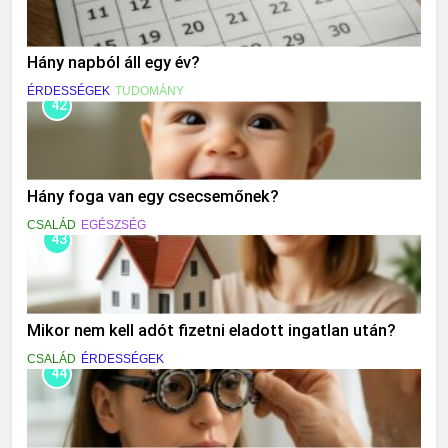
Hány napból áll egy év?
ÉRDESSÉGEK
TUDOMÁNY
42
Hány foga van egy csecsemőnek?
CSALÁD
EGÉSZSÉG
43
Mikor nem kell adót fizetni eladott ingatlan után?
CSALÁD
ÉRDESSÉGEK
44