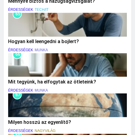
Mennyire biztos a hazugságvizsgálat?
ÉRDESSÉGEK
TECH/IT
65
Hogyan kell leengedni a bojlert?
ÉRDESSÉGEK
MUNKA
66
Mit tegyünk, ha elfogytak az ötleteink?
ÉRDESSÉGEK
MUNKA
67
Milyen hosszú az egyenlítő?
ÉRDESSÉGEK
NAGYVILÁG