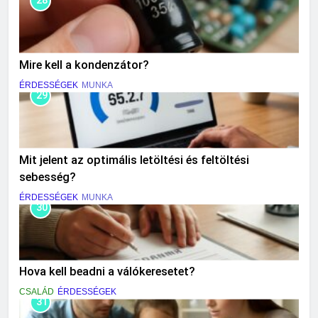
28
Mire kell a kondenzátor?
ÉRDESSÉGEK
MUNKA
29
Mit jelent az optimális letöltési és feltöltési
sebesség?
ÉRDESSÉGEK
MUNKA
30
Hova kell beadni a válókeresetet?
CSALÁD
ÉRDESSÉGEK
31