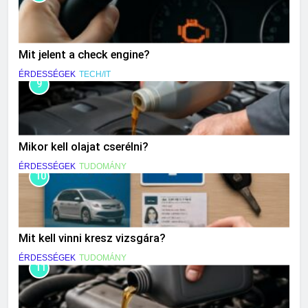
Mit jelent a check engine?
ÉRDESSÉGEK
TECH/IT
9
Mikor kell olajat cserélni?
ÉRDESSÉGEK
TUDOMÁNY
10
Mit kell vinni kresz vizsgára?
ÉRDESSÉGEK
TUDOMÁNY
11