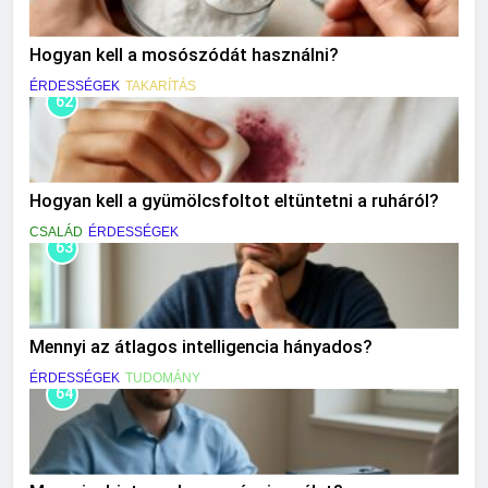
Hogyan kell a mosószódát használni?
ÉRDESSÉGEK
TAKARÍTÁS
62
Hogyan kell a gyümölcsfoltot eltüntetni a ruháról?
CSALÁD
ÉRDESSÉGEK
63
Mennyi az átlagos intelligencia hányados?
ÉRDESSÉGEK
TUDOMÁNY
64