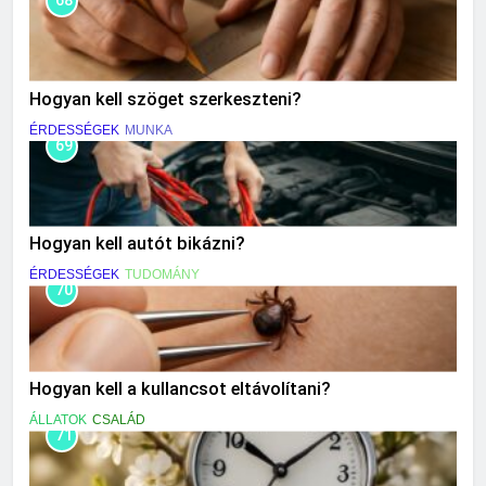
68
Hogyan kell szöget szerkeszteni?
ÉRDESSÉGEK
MUNKA
69
Hogyan kell autót bikázni?
ÉRDESSÉGEK
TUDOMÁNY
70
Hogyan kell a kullancsot eltávolítani?
ÁLLATOK
CSALÁD
71