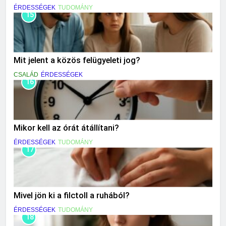
ÉRDESSÉGEK
TUDOMÁNY
15
Mit jelent a közös felügyeleti jog?
CSALÁD
ÉRDESSÉGEK
16
Mikor kell az órát átállítani?
ÉRDESSÉGEK
TUDOMÁNY
17
Mivel jön ki a filctoll a ruhából?
ÉRDESSÉGEK
TUDOMÁNY
18