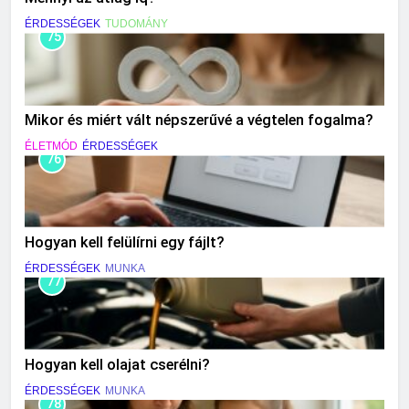
ÉRDESSÉGEK
TUDOMÁNY
75
Mikor és miért vált népszerűvé a végtelen fogalma?
ÉLETMÓD
ÉRDESSÉGEK
76
Hogyan kell felülírni egy fájlt?
ÉRDESSÉGEK
MUNKA
77
Hogyan kell olajat cserélni?
ÉRDESSÉGEK
MUNKA
78