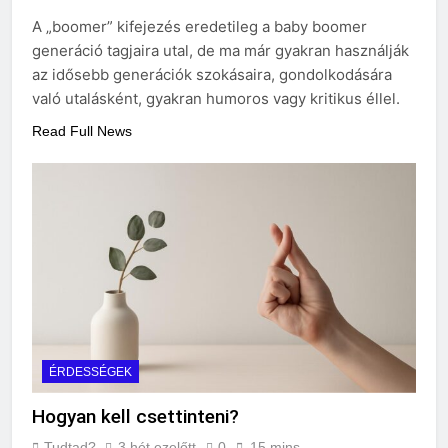
A „boomer” kifejezés eredetileg a baby boomer
generáció tagjaira utal, de ma már gyakran használják
az idősebb generációk szokásaira, gondolkodására
való utalásként, gyakran humoros vagy kritikus éllel.
Read Full News
ÉRDESSÉGEK
Hogyan kell csettinteni?
Tudtad?
3 hét ezelőtt
0
15 mins