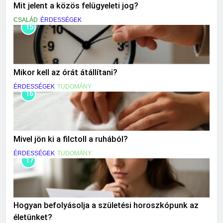
Mit jelent a közös felügyeleti jog?
CSALÁD
ÉRDESSÉGEK
15
Mikor kell az órát átállítani?
ÉRDESSÉGEK
TUDOMÁNY
16
Mivel jön ki a filctoll a ruhából?
ÉRDESSÉGEK
TUDOMÁNY
17
Hogyan befolyásolja a születési horoszkópunk az
életünket?