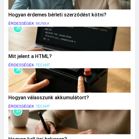
Hogyan érdemes bérleti szerződést kötni?
ÉRDESSÉGEK
MUNKA
35
Mit jelent a HTML?
ÉRDESSÉGEK
TECH/IT
36
Hogyan válasszunk akkumulátort?
ÉRDESSÉGEK
TECH/IT
37