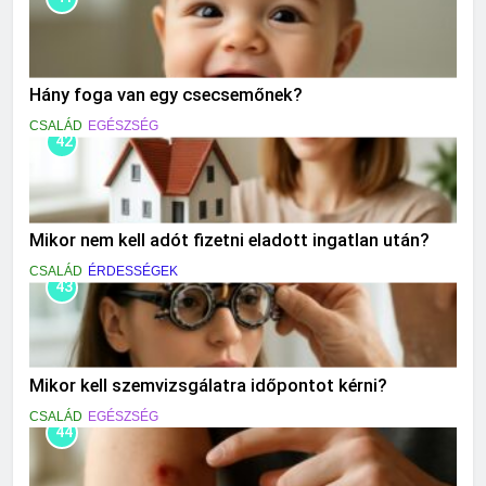
Hány foga van egy csecsemőnek?
CSALÁD
EGÉSZSÉG
42
Mikor nem kell adót fizetni eladott ingatlan után?
CSALÁD
ÉRDESSÉGEK
43
Mikor kell szemvizsgálatra időpontot kérni?
CSALÁD
EGÉSZSÉG
44