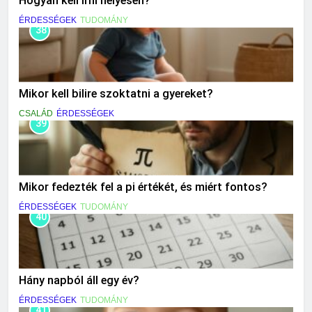
Hogyan kell írni helyesen?
ÉRDESSÉGEK
TUDOMÁNY
38
Mikor kell bilire szoktatni a gyereket?
CSALÁD
ÉRDESSÉGEK
39
Mikor fedezték fel a pi értékét, és miért fontos?
ÉRDESSÉGEK
TUDOMÁNY
40
Hány napból áll egy év?
ÉRDESSÉGEK
TUDOMÁNY
41