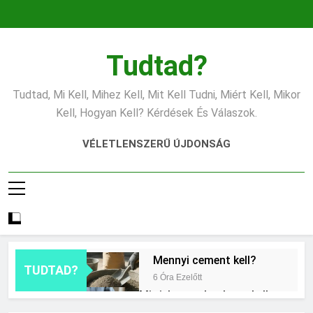
Ugrás
a
tartalomra
Tudtad?
Tudtad, Mi Kell, Mihez Kell, Mit Kell Tudni, Miért Kell, Mikor
Kell, Hogyan Kell? Kérdések És Válaszok.
VÉLETLENSZERŰ ÚJDONSÁG
Mennyi cement kell?
TUDTAD?
6 Óra Ezelőtt
Mit jelent a thm hogy kell
számolni?