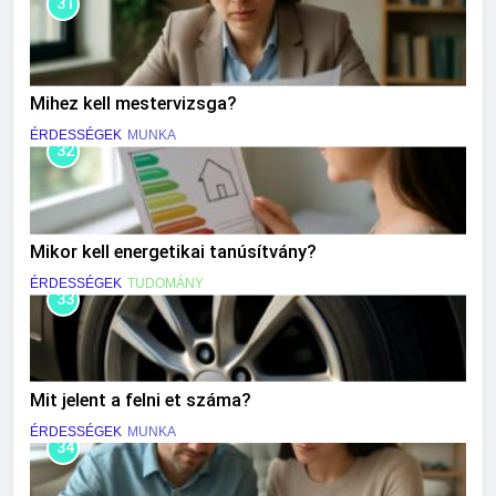
31
Mihez kell mestervizsga?
ÉRDESSÉGEK
MUNKA
32
Mikor kell energetikai tanúsítvány?
ÉRDESSÉGEK
TUDOMÁNY
33
Mit jelent a felni et száma?
ÉRDESSÉGEK
MUNKA
34