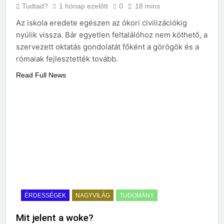
Tudtad?
1 hónap ezelőtt
0
18 mins
Az iskola eredete egészen az ókori civilizációkig
nyúlik vissza. Bár egyetlen feltalálóhoz nem köthető, a
szervezett oktatás gondolatát főként a görögök és a
rómaiak fejlesztették tovább.
Read Full News
ÉRDESSÉGEK
NAGYVILÁG
TUDOMÁNY
Mit jelent a woke?