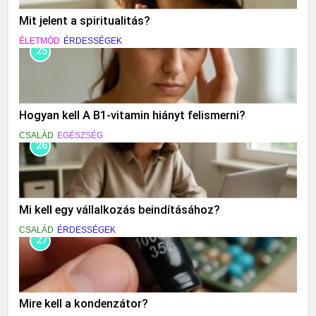
Mit jelent a spiritualitás?
ÉLETMÓD
ÉRDESSÉGEK
25
Hogyan kell A B1-vitamin hiányt felismerni?
CSALÁD
EGÉSZSÉG
26
Mi kell egy vállalkozás beindításához?
CSALÁD
ÉRDESSÉGEK
27
Mire kell a kondenzátor?