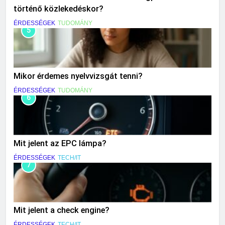
történő közlekedéskor?
ÉRDESSÉGEK
TUDOMÁNY
5
Mikor érdemes nyelvvizsgát tenni?
ÉRDESSÉGEK
TUDOMÁNY
6
Mit jelent az EPC lámpa?
ÉRDESSÉGEK
TECH/IT
7
Mit jelent a check engine?
ÉRDESSÉGEK
TECH/IT