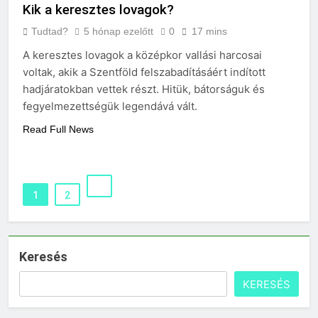
Kik a keresztes lovagok?
Tudtad?
5 hónap ezelőtt
0
17 mins
A keresztes lovagok a középkor vallási harcosai
voltak, akik a Szentföld felszabadításáért indított
hadjáratokban vettek részt. Hitük, bátorságuk és
fegyelmezettségük legendává vált.
Read Full News
1
2
Keresés
KERESÉS