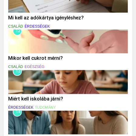
Mi kell az adókártya igényléshez?
CSALÁD
ÉRDESSÉGEK
12
Mikor kell cukrot mérni?
CSALÁD
EGÉSZSÉG
13
Miért kell iskolába járni?
ÉRDESSÉGEK
TUDOMÁNY
14