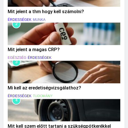
Mit jelent a thm hogy kell számolni?
ÉRDESSÉGEK
MUNKA
2
Mit jelent a magas CRP?
EGÉSZSÉG
ÉRDESSÉGEK
3
Mi kell az eredetiségvizsgálathoz?
ÉRDESSÉGEK
TUDOMÁNY
4
Mit kell szem előtt tartani a szükségpótkerékkel