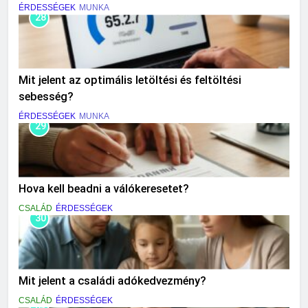
ÉRDESSÉGEK
MUNKA
28
Mit jelent az optimális letöltési és feltöltési
sebesség?
ÉRDESSÉGEK
MUNKA
29
Hova kell beadni a válókeresetet?
CSALÁD
ÉRDESSÉGEK
30
Mit jelent a családi adókedvezmény?
CSALÁD
ÉRDESSÉGEK