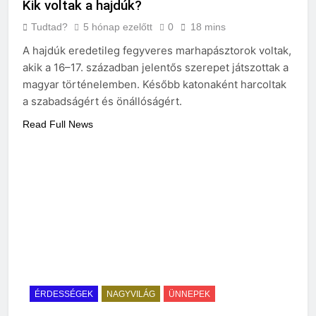
Kik voltak a hajdúk?
Tudtad?
5 hónap ezelőtt
0
18 mins
A hajdúk eredetileg fegyveres marhapásztorok voltak,
akik a 16–17. században jelentős szerepet játszottak a
magyar történelemben. Később katonaként harcoltak
a szabadságért és önállóságért.
Read Full News
ÉRDESSÉGEK
NAGYVILÁG
ÜNNEPEK