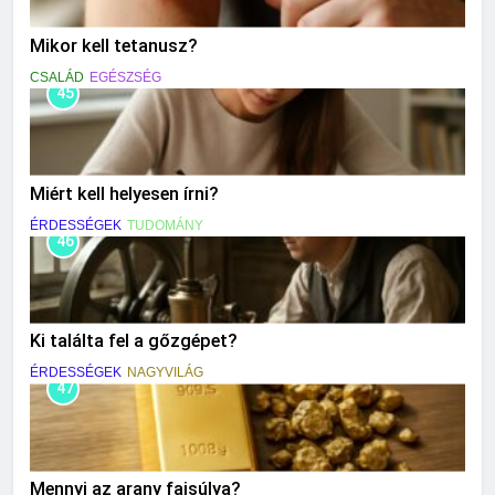
Mikor kell tetanusz?
CSALÁD
EGÉSZSÉG
45
Miért kell helyesen írni?
ÉRDESSÉGEK
TUDOMÁNY
46
Ki találta fel a gőzgépet?
ÉRDESSÉGEK
NAGYVILÁG
47
Mennyi az arany fajsúlya?