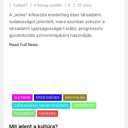
Tudtad?
4 hónap ezelőtt
0
15 mins
A „woke” kifejezés eredetileg éber társadalmi
tudatosságot jelentett, mára azonban sokszor a
társadalmi igazságosságért kiálló, progresszív
gondolkodás szinonimájaként használják.
Read Full News
ÉLETMÓD
ÉRDESSÉGEK
NAGYVILÁG
SZÓRAKOZÁS- KIKAPCSOLÓDÁS
TERMÉSZET
TUDOMÁNY
ÜNNEPEK
Mit jelent a kultúra?