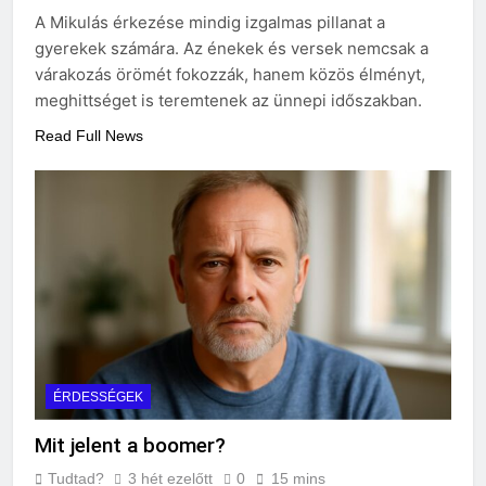
választani?
A Mikulás érkezése mindig izgalmas pillanat a
3 Nap Ezelőtt
gyerekek számára. Az énekek és versek nemcsak a
várakozás örömét fokozzák, hanem közös élményt,
meghittséget is teremtenek az ünnepi időszakban.
Read Full News
ÉRDESSÉGEK
Mit jelent a boomer?
Tudtad?
3 hét ezelőtt
0
15 mins