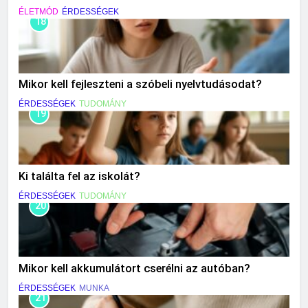
ÉLETMÓD
ÉRDESSÉGEK
18
Mikor kell fejleszteni a szóbeli nyelvtudásodat?
ÉRDESSÉGEK
TUDOMÁNY
19
Ki találta fel az iskolát?
ÉRDESSÉGEK
TUDOMÁNY
20
Mikor kell akkumulátort cserélni az autóban?
ÉRDESSÉGEK
MUNKA
21