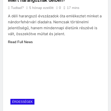
Miért harangoznak délben?
Tudtad?
5 hónap ezelőtt
0
17 mins
A déli harangszó évszázadok óta emlékeztet minket a
nándorfehérvári diadalra. Nemcsak történelmi
jelentőségű, hanem mindennapi életünk részévé is
vált, összekötve múltat és jelent.
Read Full News
ÉRDESSÉGEK