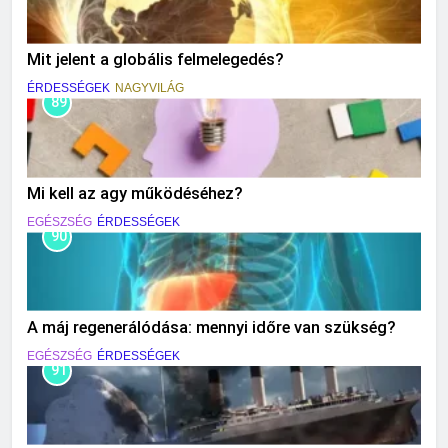
Mit jelent a globális felmelegedés?
ÉRDESSÉGEK
NAGYVILÁG
89
Mi kell az agy működéséhez?
EGÉSZSÉG
ÉRDESSÉGEK
90
A máj regenerálódása: mennyi időre van szükség?
EGÉSZSÉG
ÉRDESSÉGEK
91