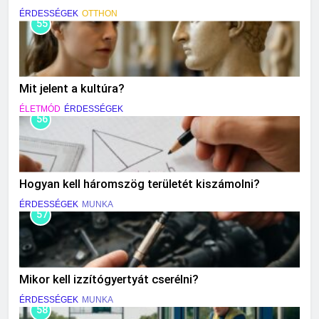
ÉRDESSÉGEK
OTTHON
55
Mit jelent a kultúra?
ÉLETMÓD
ÉRDESSÉGEK
56
Hogyan kell háromszög területét kiszámolni?
ÉRDESSÉGEK
MUNKA
57
Mikor kell izzítógyertyát cserélni?
ÉRDESSÉGEK
MUNKA
58