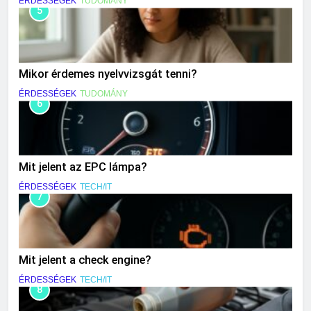
ÉRDESSÉGEK
TUDOMÁNY
5
Mikor érdemes nyelvvizsgát tenni?
ÉRDESSÉGEK
TUDOMÁNY
6
Mit jelent az EPC lámpa?
ÉRDESSÉGEK
TECH/IT
7
Mit jelent a check engine?
ÉRDESSÉGEK
TECH/IT
8