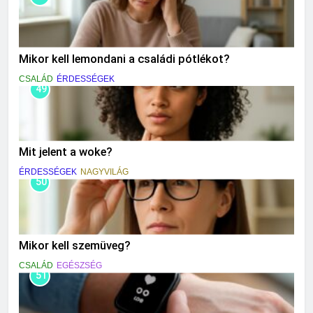
Mikor kell lemondani a családi pótlékot?
CSALÁD
ÉRDESSÉGEK
49
Mit jelent a woke?
ÉRDESSÉGEK
NAGYVILÁG
50
Mikor kell szemüveg?
CSALÁD
EGÉSZSÉG
51