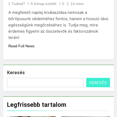
Tudtad?
6 hónap ezelőtt
0
14 mins
3 Nap Ezelőtt
A megfelelő naptej kiválasztása nemcsak a
bőrtípusunk védelméhez fontos, hanem a hosszú távú
egészségünk megőrzéséhez is. Tudja meg, mire
érdemes figyelni az összetevők és faktorszámok
terén!
Read Full News
Keresés
KERESÉS
Legfrissebb tartalom