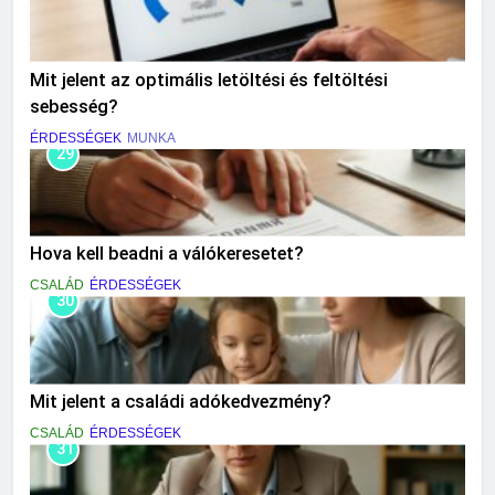
Mit jelent az optimális letöltési és feltöltési
sebesség?
ÉRDESSÉGEK
MUNKA
29
Hova kell beadni a válókeresetet?
CSALÁD
ÉRDESSÉGEK
30
Mit jelent a családi adókedvezmény?
CSALÁD
ÉRDESSÉGEK
31