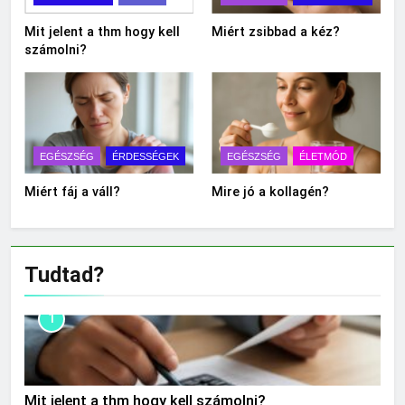
Mit jelent a thm hogy kell
Miért zsibbad a kéz?
számolni?
EGÉSZSÉG
ÉRDESSÉGEK
EGÉSZSÉG
ÉLETMÓD
Miért fáj a váll?
Mire jó a kollagén?
Tudtad?
1
Mit jelent a thm hogy kell számolni?