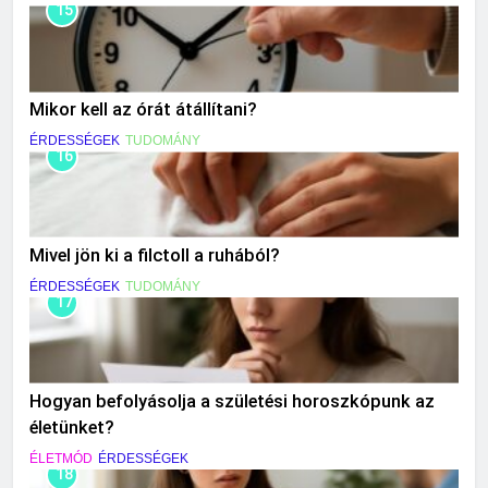
15
Mikor kell az órát átállítani?
ÉRDESSÉGEK
TUDOMÁNY
16
Mivel jön ki a filctoll a ruhából?
ÉRDESSÉGEK
TUDOMÁNY
17
Hogyan befolyásolja a születési horoszkópunk az
életünket?
ÉLETMÓD
ÉRDESSÉGEK
18