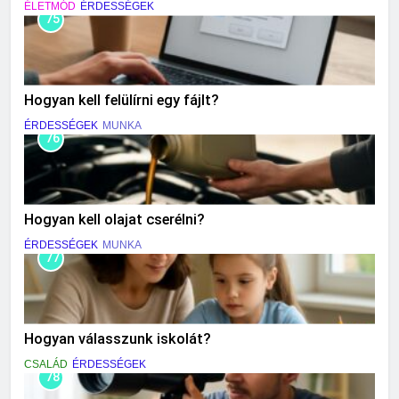
ÉLETMÓD
ÉRDESSÉGEK
75
Hogyan kell felülírni egy fájlt?
ÉRDESSÉGEK
MUNKA
76
Hogyan kell olajat cserélni?
ÉRDESSÉGEK
MUNKA
77
Hogyan válasszunk iskolát?
CSALÁD
ÉRDESSÉGEK
78