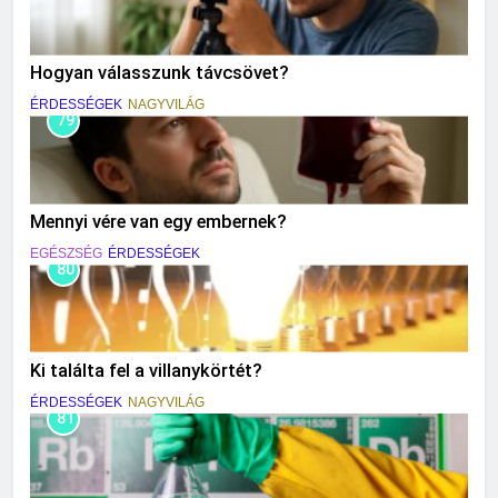
Hogyan válasszunk távcsövet?
ÉRDESSÉGEK
NAGYVILÁG
79
Mennyi vére van egy embernek?
EGÉSZSÉG
ÉRDESSÉGEK
80
Ki találta fel a villanykörtét?
ÉRDESSÉGEK
NAGYVILÁG
81