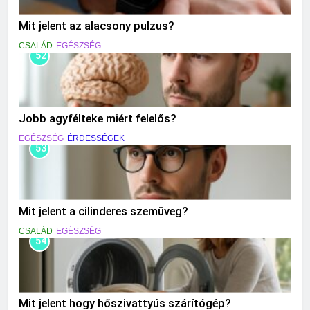
Mit jelent az alacsony pulzus?
CSALÁD
EGÉSZSÉG
52
Jobb agyfélteke miért felelős?
EGÉSZSÉG
ÉRDESSÉGEK
53
Mit jelent a cilinderes szemüveg?
CSALÁD
EGÉSZSÉG
54
Mit jelent hogy hőszivattyús szárítógép?