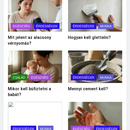
EGÉSZSÉG
ÉRDESSÉGEK
ÉRDESSÉGEK
MUNKA
Mit jelent az alacsony
Hogyan kell glettelni?
vérnyomás?
CSALÁD
EGÉSZSÉG
ÉRDESSÉGEK
MUNKA
Mikor kell büfiztetni a
Mennyi cement kell?
babát?
ÉRDESSÉGEK
MUNKA
EGÉSZSÉG
ÉRDESSÉGEK