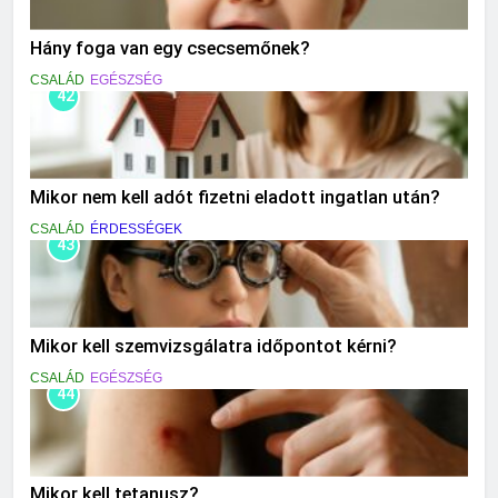
Hány foga van egy csecsemőnek?
CSALÁD
EGÉSZSÉG
42
Mikor nem kell adót fizetni eladott ingatlan után?
CSALÁD
ÉRDESSÉGEK
43
Mikor kell szemvizsgálatra időpontot kérni?
CSALÁD
EGÉSZSÉG
44
Mikor kell tetanusz?