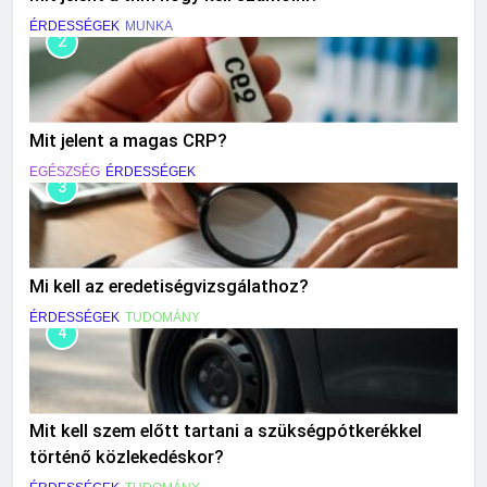
ÉRDESSÉGEK
MUNKA
2
Mit jelent a magas CRP?
EGÉSZSÉG
ÉRDESSÉGEK
3
Mi kell az eredetiségvizsgálathoz?
ÉRDESSÉGEK
TUDOMÁNY
4
Mit kell szem előtt tartani a szükségpótkerékkel
történő közlekedéskor?