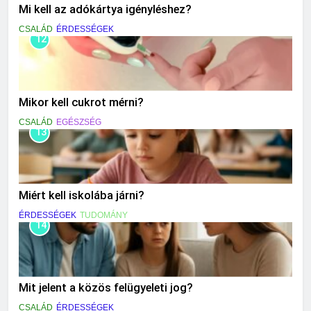
Mi kell az adókártya igényléshez?
CSALÁD
ÉRDESSÉGEK
12
Mikor kell cukrot mérni?
CSALÁD
EGÉSZSÉG
13
Miért kell iskolába járni?
ÉRDESSÉGEK
TUDOMÁNY
14
Mit jelent a közös felügyeleti jog?
CSALÁD
ÉRDESSÉGEK