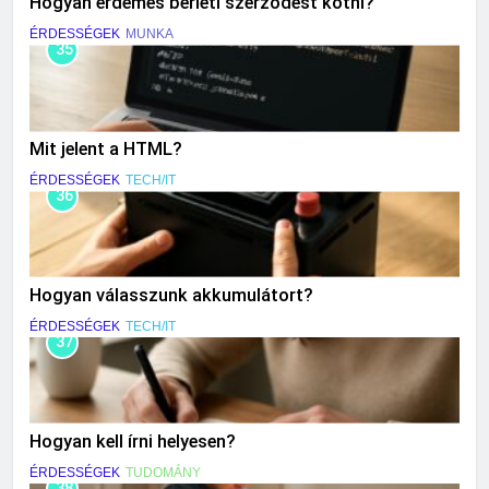
Hogyan érdemes bérleti szerződést kötni?
ÉRDESSÉGEK
MUNKA
35
Mit jelent a HTML?
ÉRDESSÉGEK
TECH/IT
36
Hogyan válasszunk akkumulátort?
ÉRDESSÉGEK
TECH/IT
37
Hogyan kell írni helyesen?
ÉRDESSÉGEK
TUDOMÁNY
38