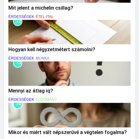
Mit jelent a michelin csillag?
ÉRDESSÉGEK
ÉTEL-ITAL
72
Hogyan kell négyzetmétert számolni?
ÉRDESSÉGEK
MUNKA
73
Mennyi az átlag iq?
ÉRDESSÉGEK
TUDOMÁNY
74
Mikor és miért vált népszerűvé a végtelen fogalma?