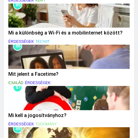
ÉRDESSÉGEK
KERT
85
Mi a különbség a Wi-Fi és a mobilinternet között?
ÉRDESSÉGEK
TECH/IT
86
Mit jelent a Facetime?
CSALÁD
ÉRDESSÉGEK
87
Mi kell a jogosítványhoz?
ÉRDESSÉGEK
TUDOMÁNY
88