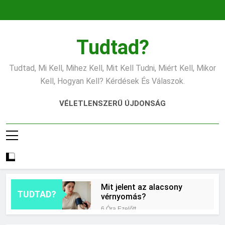
Ugrás
a
tartalomra
Tudtad?
Tudtad, Mi Kell, Mihez Kell, Mit Kell Tudni, Miért Kell, Mikor
Kell, Hogyan Kell? Kérdések És Válaszok.
VÉLETLENSZERŰ ÚJDONSÁG
Mit jelent az alacsony
TUDTAD?
vérnyomás?
6 Óra Ezelőtt
Hogyan kell glettelni?