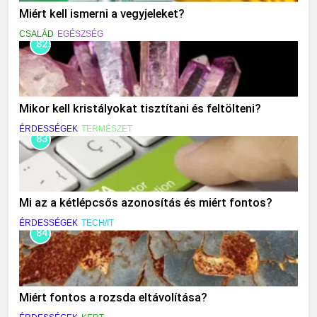
Miért kell ismerni a vegyjeleket?
CSALÁD
EGÉSZSÉG
82
Mikor kell kristályokat tisztítani és feltölteni?
ÉRDESSÉGEK
TERMÉSZET
83
Mi az a kétlépcsős azonosítás és miért fontos?
ÉRDESSÉGEK
TECH/IT
84
Miért fontos a rozsda eltávolítása?