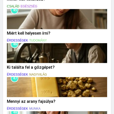
CSALÁD
EGÉSZSÉG
45
Miért kell helyesen írni?
ÉRDESSÉGEK
TUDOMÁNY
46
Ki találta fel a gőzgépet?
ÉRDESSÉGEK
NAGYVILÁG
47
Mennyi az arany fajsúlya?
ÉRDESSÉGEK
MUNKA
48