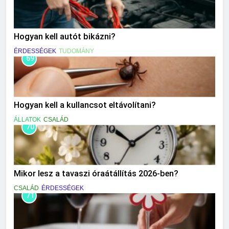
Hogyan kell autót bikázni?
ÉRDESSÉGEK
TUDOMÁNY
69
Hogyan kell a kullancsot eltávolítani?
ÁLLATOK
CSALÁD
70
Mikor lesz a tavaszi óraátállítás 2026-ben?
CSALÁD
ÉRDESSÉGEK
71