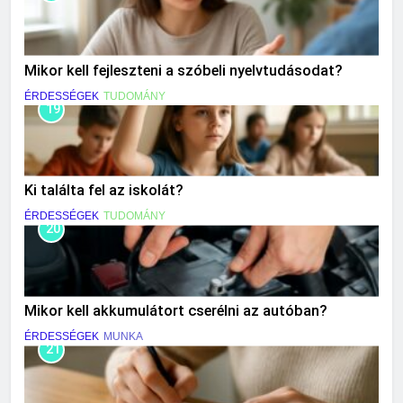
Mikor kell fejleszteni a szóbeli nyelvtudásodat?
ÉRDESSÉGEK
TUDOMÁNY
19
Ki találta fel az iskolát?
ÉRDESSÉGEK
TUDOMÁNY
20
Mikor kell akkumulátort cserélni az autóban?
ÉRDESSÉGEK
MUNKA
21