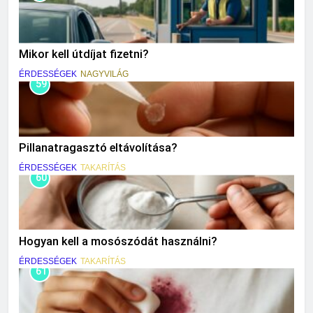
Mikor kell útdíjat fizetni?
ÉRDESSÉGEK
NAGYVILÁG
59
Pillanatragasztó eltávolítása?
ÉRDESSÉGEK
TAKARÍTÁS
60
Hogyan kell a mosószódát használni?
ÉRDESSÉGEK
TAKARÍTÁS
61