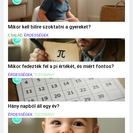
Mikor kell bilire szoktatni a gyereket?
CSALÁD
ÉRDESSÉGEK
39
Mikor fedezték fel a pi értékét, és miért fontos?
ÉRDESSÉGEK
TUDOMÁNY
40
Hány napból áll egy év?
ÉRDESSÉGEK
TUDOMÁNY
41