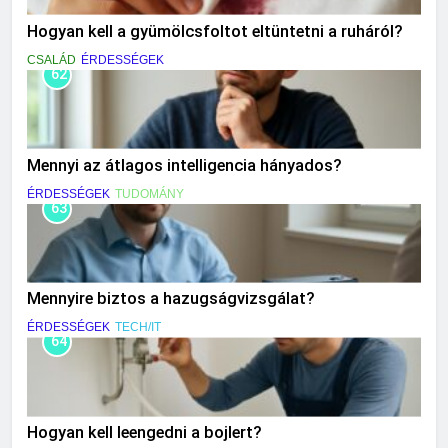
Hogyan kell a gyümölcsfoltot eltüntetni a ruháról?
CSALÁD
ÉRDESSÉGEK
62
Mennyi az átlagos intelligencia hányados?
ÉRDESSÉGEK
TUDOMÁNY
63
Mennyire biztos a hazugságvizsgálat?
ÉRDESSÉGEK
TECH/IT
64
Hogyan kell leengedni a bojlert?