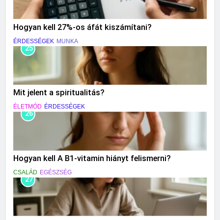
Hogyan kell 27%-os áfát kiszámítani?
ÉRDESSÉGEK
MUNKA
25
Mit jelent a spiritualitás?
ÉLETMÓD
ÉRDESSÉGEK
26
Hogyan kell A B1-vitamin hiányt felismerni?
CSALÁD
EGÉSZSÉG
27