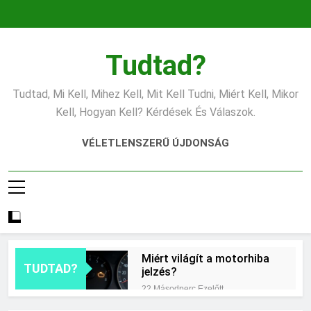
Ugrás
a
tartalomra
Tudtad?
Tudtad, Mi Kell, Mihez Kell, Mit Kell Tudni, Miért Kell, Mikor
Kell, Hogyan Kell? Kérdések És Válaszok.
VÉLETLENSZERŰ ÚJDONSÁG
Miért világít a motorhiba
TUDTAD?
jelzés?
22 Másodperc Ezelőtt
Mit jelent az alacsony