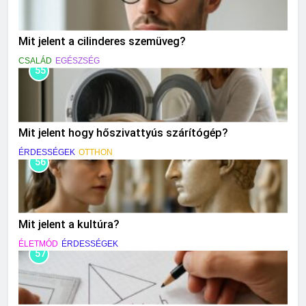
Mit jelent a cilinderes szemüveg?
CSALÁD
EGÉSZSÉG
55
Mit jelent hogy hőszivattyús szárítógép?
ÉRDESSÉGEK
OTTHON
56
Mit jelent a kultúra?
ÉLETMÓD
ÉRDESSÉGEK
57