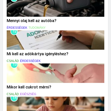
Mennyi olaj kell az autóba?
ÉRDESSÉGEK
TUDOMÁNY
12
Mi kell az adókártya igényléshez?
CSALÁD
ÉRDESSÉGEK
13
Mikor kell cukrot mérni?
CSALÁD
EGÉSZSÉG
14