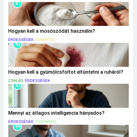
61
Hogyan kell a mosószódát használni?
ÉRDESSÉGEK
TAKARÍTÁS
62
Hogyan kell a gyümölcsfoltot eltüntetni a ruháról?
CSALÁD
ÉRDESSÉGEK
63
Mennyi az átlagos intelligencia hányados?
ÉRDESSÉGEK
TUDOMÁNY
64