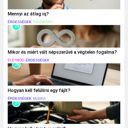
Mennyi az átlag iq?
ÉRDESSÉGEK
TUDOMÁNY
75
Mikor és miért vált népszerűvé a végtelen fogalma?
ÉLETMÓD
ÉRDESSÉGEK
76
Hogyan kell felülírni egy fájlt?
ÉRDESSÉGEK
MUNKA
77