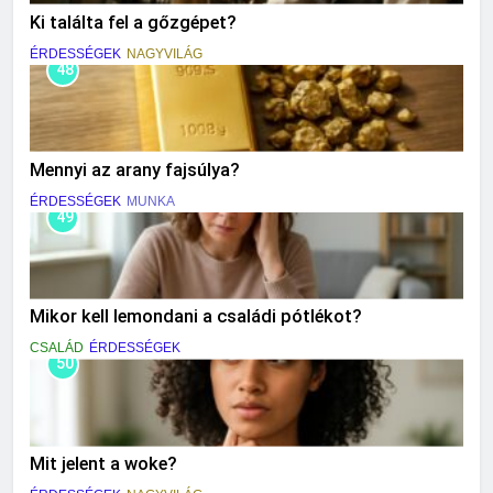
Ki találta fel a gőzgépet?
ÉRDESSÉGEK
NAGYVILÁG
48
Mennyi az arany fajsúlya?
ÉRDESSÉGEK
MUNKA
49
Mikor kell lemondani a családi pótlékot?
CSALÁD
ÉRDESSÉGEK
50
Mit jelent a woke?