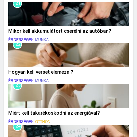
21
Mikor kell akkumulátort cserélni az autóban?
ÉRDESSÉGEK
MUNKA
22
Hogyan kell verset elemezni?
ÉRDESSÉGEK
MUNKA
23
Miért kell takarékoskodni az energiával?
ÉRDESSÉGEK
OTTHON
24