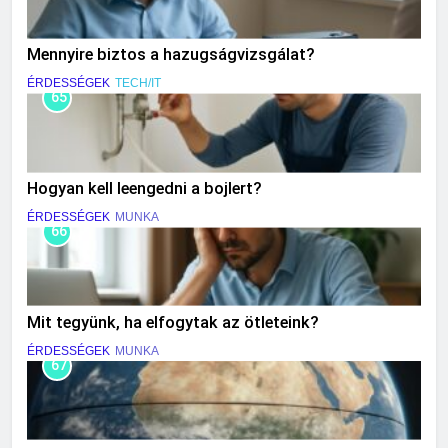
Mennyire biztos a hazugságvizsgálat?
ÉRDESSÉGEK
TECH/IT
65
Hogyan kell leengedni a bojlert?
ÉRDESSÉGEK
MUNKA
66
Mit tegyünk, ha elfogytak az ötleteink?
ÉRDESSÉGEK
MUNKA
67