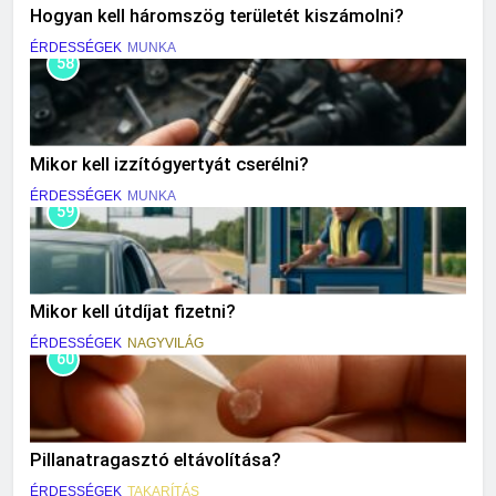
Hogyan kell háromszög területét kiszámolni?
ÉRDESSÉGEK
MUNKA
58
Mikor kell izzítógyertyát cserélni?
ÉRDESSÉGEK
MUNKA
59
Mikor kell útdíjat fizetni?
ÉRDESSÉGEK
NAGYVILÁG
60
Pillanatragasztó eltávolítása?
ÉRDESSÉGEK
TAKARÍTÁS