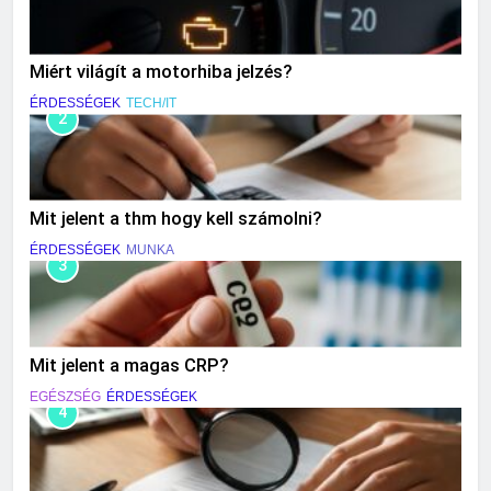
Miért világít a motorhiba jelzés?
ÉRDESSÉGEK
TECH/IT
2
Mit jelent a thm hogy kell számolni?
ÉRDESSÉGEK
MUNKA
3
Mit jelent a magas CRP?
EGÉSZSÉG
ÉRDESSÉGEK
4