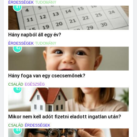
ÉRDESSÉGEK
TUDOMÁNY
41
Hány napból áll egy év?
ÉRDESSÉGEK
TUDOMÁNY
42
Hány foga van egy csecsemőnek?
CSALÁD
EGÉSZSÉG
43
Mikor nem kell adót fizetni eladott ingatlan után?
CSALÁD
ÉRDESSÉGEK
44