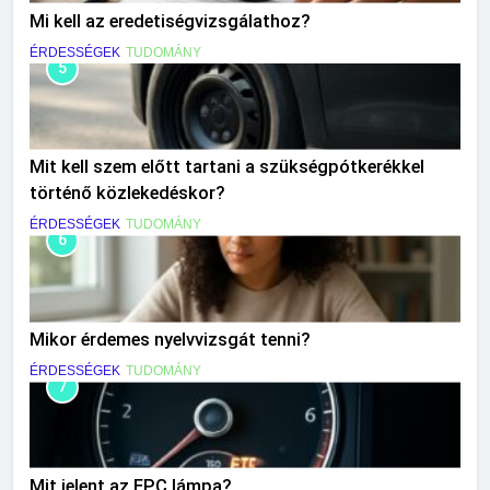
Mi kell az eredetiségvizsgálathoz?
ÉRDESSÉGEK
TUDOMÁNY
5
Mit kell szem előtt tartani a szükségpótkerékkel
történő közlekedéskor?
ÉRDESSÉGEK
TUDOMÁNY
6
Mikor érdemes nyelvvizsgát tenni?
ÉRDESSÉGEK
TUDOMÁNY
7
Mit jelent az EPC lámpa?