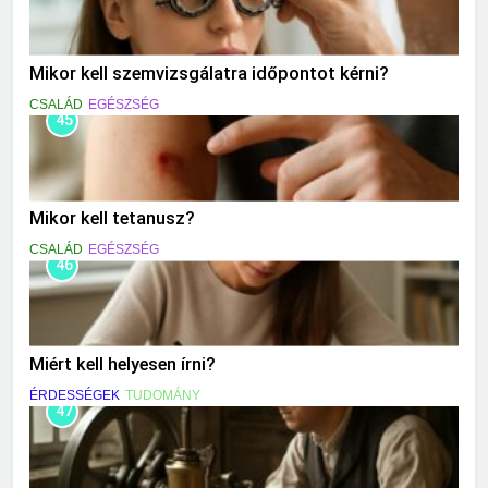
Mikor kell szemvizsgálatra időpontot kérni?
CSALÁD
EGÉSZSÉG
45
Mikor kell tetanusz?
CSALÁD
EGÉSZSÉG
46
Miért kell helyesen írni?
ÉRDESSÉGEK
TUDOMÁNY
47