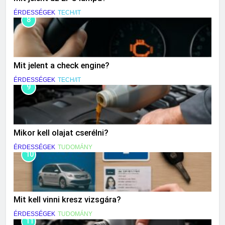
ÉRDESSÉGEK
TECH/IT
8
Mit jelent a check engine?
ÉRDESSÉGEK
TECH/IT
9
Mikor kell olajat cserélni?
ÉRDESSÉGEK
TUDOMÁNY
10
Mit kell vinni kresz vizsgára?
ÉRDESSÉGEK
TUDOMÁNY
11