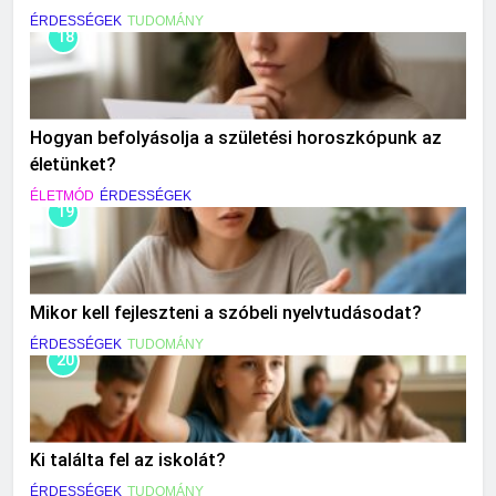
ÉRDESSÉGEK
TUDOMÁNY
18
Hogyan befolyásolja a születési horoszkópunk az
életünket?
ÉLETMÓD
ÉRDESSÉGEK
19
Mikor kell fejleszteni a szóbeli nyelvtudásodat?
ÉRDESSÉGEK
TUDOMÁNY
20
Ki találta fel az iskolát?
ÉRDESSÉGEK
TUDOMÁNY