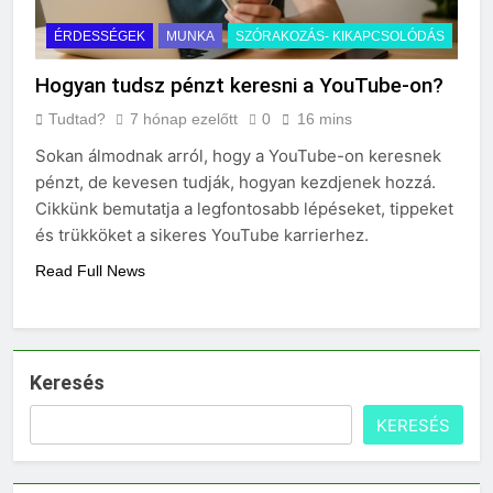
ÉRDESSÉGEK
MUNKA
SZÓRAKOZÁS- KIKAPCSOLÓDÁS
Hogyan tudsz pénzt keresni a YouTube-on?
Tudtad?
7 hónap ezelőtt
0
16 mins
Sokan álmodnak arról, hogy a YouTube-on keresnek
pénzt, de kevesen tudják, hogyan kezdjenek hozzá.
Cikkünk bemutatja a legfontosabb lépéseket, tippeket
és trükköket a sikeres YouTube karrierhez.
Read Full News
Keresés
KERESÉS