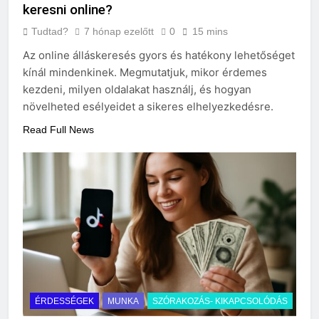
keresni online?
Tudtad?
7 hónap ezelőtt
0
15 mins
Az online álláskeresés gyors és hatékony lehetőséget
kínál mindenkinek. Megmutatjuk, mikor érdemes
kezdeni, milyen oldalakat használj, és hogyan
növelheted esélyeidet a sikeres elhelyezkedésre.
Read Full News
ÉRDESSÉGEK
MUNKA
SZÓRAKOZÁS- KIKAPCSOLÓDÁS