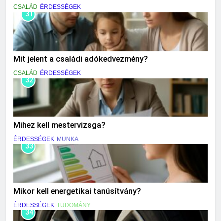
CSALÁD
ÉRDESSÉGEK
31
Mit jelent a családi adókedvezmény?
CSALÁD
ÉRDESSÉGEK
32
Mihez kell mestervizsga?
ÉRDESSÉGEK
MUNKA
33
Mikor kell energetikai tanúsítvány?
ÉRDESSÉGEK
TUDOMÁNY
34