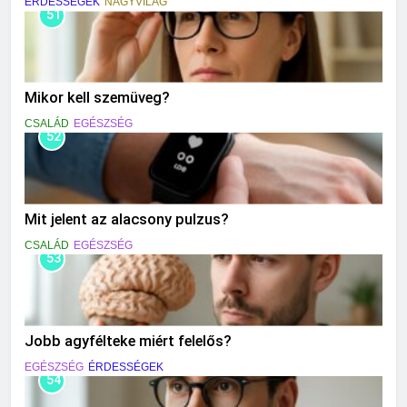
ÉRDESSÉGEK
NAGYVILÁG
51
Mikor kell szemüveg?
CSALÁD
EGÉSZSÉG
52
Mit jelent az alacsony pulzus?
CSALÁD
EGÉSZSÉG
53
Jobb agyfélteke miért felelős?
EGÉSZSÉG
ÉRDESSÉGEK
54