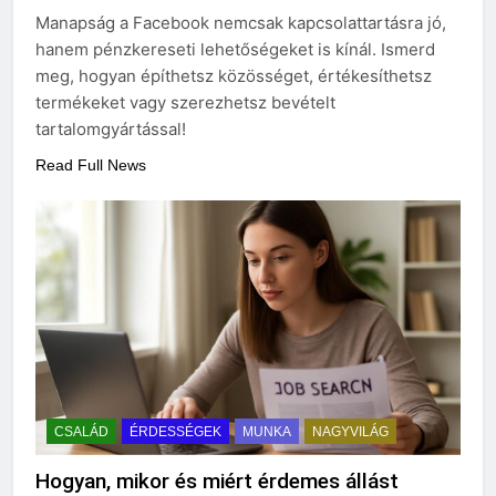
3 Nap Ezelőtt
Manapság a Facebook nemcsak kapcsolattartásra jó,
hanem pénzkereseti lehetőségeket is kínál. Ismerd
meg, hogyan építhetsz közösséget, értékesíthetsz
termékeket vagy szerezhetsz bevételt
tartalomgyártással!
Read Full News
CSALÁD
ÉRDESSÉGEK
MUNKA
NAGYVILÁG
Hogyan, mikor és miért érdemes állást