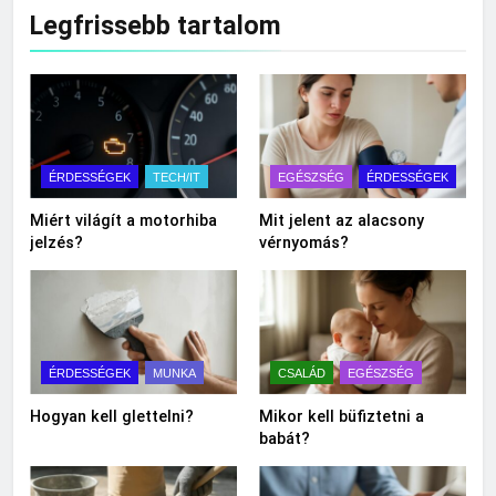
Legfrissebb tartalom
ÉRDESSÉGEK
TECH/IT
EGÉSZSÉG
ÉRDESSÉGEK
Miért világít a motorhiba
Mit jelent az alacsony
jelzés?
vérnyomás?
ÉRDESSÉGEK
MUNKA
CSALÁD
EGÉSZSÉG
Hogyan kell glettelni?
Mikor kell büfiztetni a
babát?