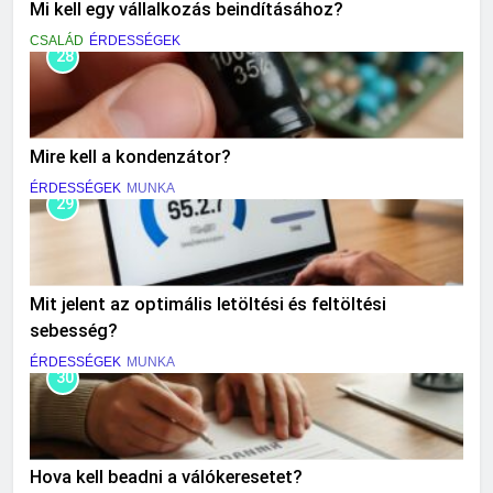
Mi kell egy vállalkozás beindításához?
CSALÁD
ÉRDESSÉGEK
28
Mire kell a kondenzátor?
ÉRDESSÉGEK
MUNKA
29
Mit jelent az optimális letöltési és feltöltési
sebesség?
ÉRDESSÉGEK
MUNKA
30
Hova kell beadni a válókeresetet?