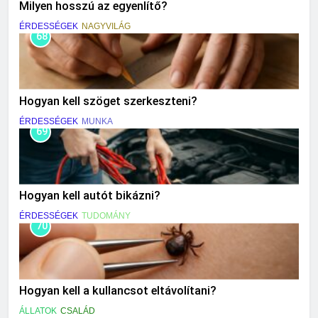
Milyen hosszú az egyenlítő?
ÉRDESSÉGEK
NAGYVILÁG
68
Hogyan kell szöget szerkeszteni?
ÉRDESSÉGEK
MUNKA
69
Hogyan kell autót bikázni?
ÉRDESSÉGEK
TUDOMÁNY
70
Hogyan kell a kullancsot eltávolítani?
ÁLLATOK
CSALÁD