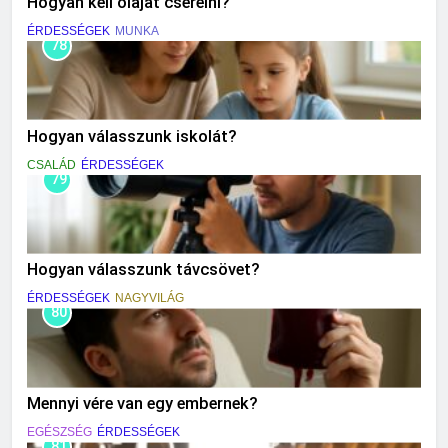
Hogyan kell olajat cserélni?
ÉRDESSÉGEK
MUNKA
78
Hogyan válasszunk iskolát?
CSALÁD
ÉRDESSÉGEK
79
Hogyan válasszunk távcsövet?
ÉRDESSÉGEK
NAGYVILÁG
80
Mennyi vére van egy embernek?
EGÉSZSÉG
ÉRDESSÉGEK
81