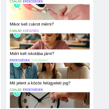
CSALÁD
ÉRDESSÉGEK
12
Mikor kell cukrot mérni?
CSALÁD
EGÉSZSÉG
13
Miért kell iskolába járni?
ÉRDESSÉGEK
TUDOMÁNY
14
Mit jelent a közös felügyeleti jog?
CSALÁD
ÉRDESSÉGEK
15