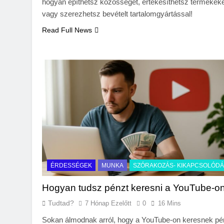
hogyan építhetsz közösséget, értékesíthetsz termékek
vagy szerezhetsz bevételt tartalomgyártással!
Read Full News
ÉRDESSÉGEK
MUNKA
SZÓRAKOZÁS- KIKAPCSOLÓD
Hogyan tudsz pénzt keresni a YouTube-o
Tudtad?
7 Hónap Ezelőtt
0
16 Mins
Sokan álmodnak arról, hogy a YouTube-on keresnek pé