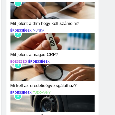
1
Mit jelent a thm hogy kell számolni?
ÉRDESSÉGEK
MUNKA
2
Mit jelent a magas CRP?
EGÉSZSÉG
ÉRDESSÉGEK
3
Mi kell az eredetiségvizsgálathoz?
ÉRDESSÉGEK
TUDOMÁNY
4