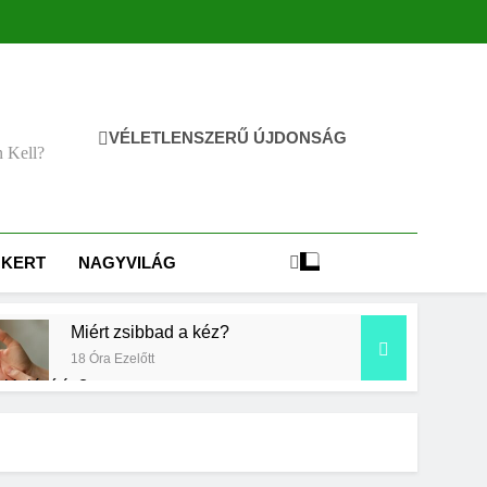
VÉLETLENSZERŰ ÚJDONSÁG
n Kell?
KERT
NAGYVILÁG
Miért zsibbad a kéz?
18 Óra Ezelőtt
kielégítés?
Mit jelent a magas vérnyomás?
3 Nap Ezelőtt