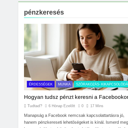
Milyen fűtést érde
3 Nap Ezelőtt
pénzkeresés
ÉRDESSÉGEK
MUNKA
SZÓRAKOZÁS- KIKAPCSOLÓD
Hogyan tudsz pénzt keresni a Facebooko
Tudtad?
6 Hónap Ezelőtt
0
17 Mins
Manapság a Facebook nemcsak kapcsolattartásra jó,
hanem pénzkereseti lehetőségeket is kínál. Ismerd meg