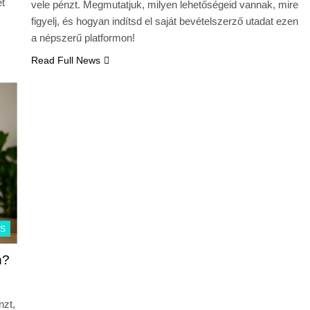
et
vele pénzt. Megmutatjuk, milyen lehetőségeid vannak, mire
figyelj, és hogyan indítsd el saját bevételszerző utadat ezen
a népszerű platformon!
Read Full News
ÁS
n?
nzt,