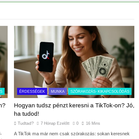
mes választani?
ÁS
ÉRDESSÉGEK
MUNKA
SZÓRAKOZÁS- KIKAPCSOLÓDÁS
n?
Hogyan tudsz pénzt keresni a TikTok-on? Jó,
ha tudod!
Tudtad?
7 Hónap Ezelőtt
0
16 Mins
,
A TikTok ma már nem csak szórakozás: sokan keresnek