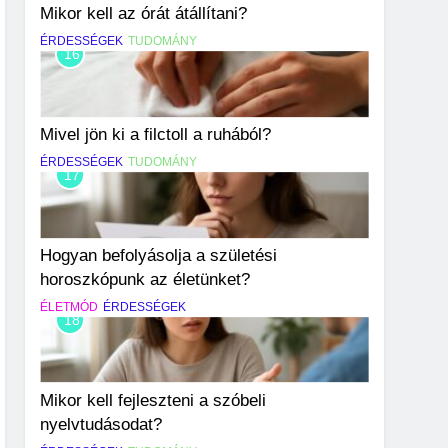
Mikor kell az órát átállítani?
ÉRDESSÉGEK
TUDOMÁNY
16
Mivel jön ki a filctoll a ruhából?
ÉRDESSÉGEK
TUDOMÁNY
17
Hogyan befolyásolja a születési
horoszkópunk az életünket?
ÉLETMÓD
ÉRDESSÉGEK
18
Mikor kell fejleszteni a szóbeli
nyelvtudásodat?