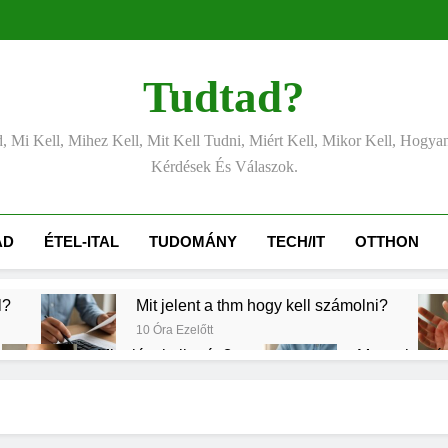
Tudtad?
, Mi Kell, Mihez Kell, Mit Kell Tudni, Miért Kell, Mikor Kell, Hogya
Kérdések És Válaszok.
ÁD
ÉTEL-ITAL
TUDOMÁNY
TECH/IT
OTTHON
l?
Mit jelent a thm hogy kell számolni?
10 Óra Ezelőtt
Mire jó a kollagén?
Mennyi a vég
1 Nap Ezelőtt
2 Nap Ezelőtt
s CRP?
Mikor kell tetőt cserélni?
2 Nap Ezelőtt