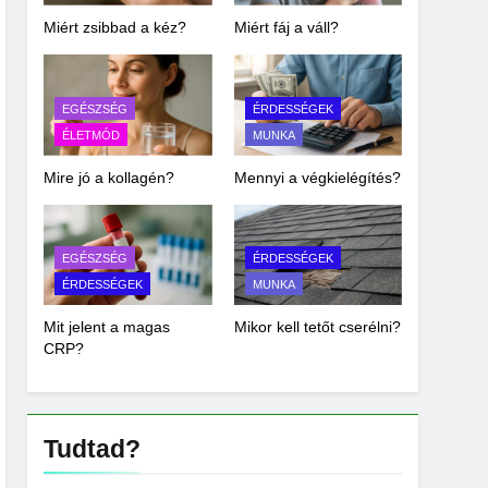
Miért zsibbad a kéz?
Miért fáj a váll?
EGÉSZSÉG
ÉRDESSÉGEK
ÉLETMÓD
MUNKA
Mire jó a kollagén?
Mennyi a végkielégítés?
EGÉSZSÉG
ÉRDESSÉGEK
ÉRDESSÉGEK
MUNKA
Mit jelent a magas
Mikor kell tetőt cserélni?
CRP?
Tudtad?