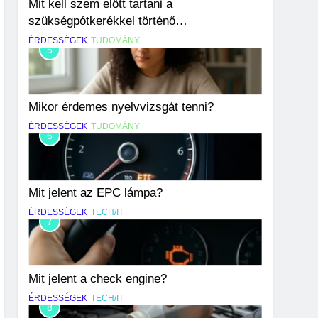
Mit kell szem előtt tartani a
szükségpótkerékkel történő
közlekedéskor?
ÉRDESSÉGEK
TUDOMÁNY
5
Mikor érdemes nyelvvizsgát tenni?
ÉRDESSÉGEK
TUDOMÁNY
6
Mit jelent az EPC lámpa?
ÉRDESSÉGEK
TECH/IT
7
Mit jelent a check engine?
ÉRDESSÉGEK
TECH/IT
8