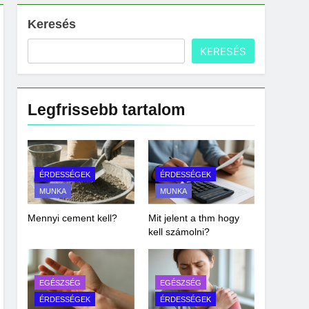
Keresés
KERESÉS
Legfrissebb tartalom
ÉRDESSÉGEK
ÉRDESSÉGEK
MUNKA
MUNKA
Mennyi cement kell?
Mit jelent a thm hogy
kell számolni?
EGÉSZSÉG
EGÉSZSÉG
ÉRDESSÉGEK
ÉRDESSÉGEK