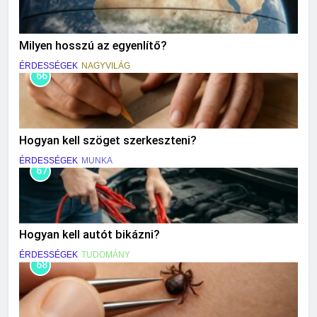
Milyen hosszú az egyenlítő?
ÉRDESSÉGEK
NAGYVILÁG
66
Hogyan kell szöget szerkeszteni?
ÉRDESSÉGEK
MUNKA
67
Hogyan kell autót bikázni?
ÉRDESSÉGEK
TUDOMÁNY
68