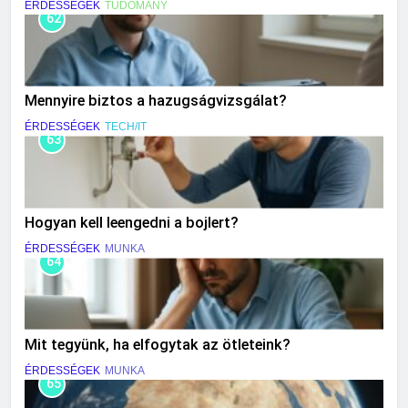
ÉRDESSÉGEK
TUDOMÁNY
62
Mennyire biztos a hazugságvizsgálat?
ÉRDESSÉGEK
TECH/IT
63
Hogyan kell leengedni a bojlert?
ÉRDESSÉGEK
MUNKA
64
Mit tegyünk, ha elfogytak az ötleteink?
ÉRDESSÉGEK
MUNKA
65