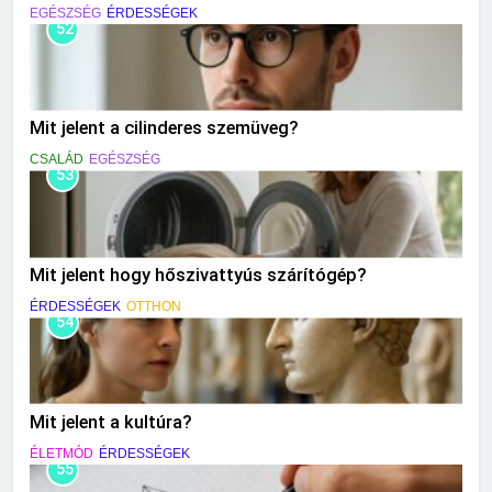
EGÉSZSÉG
ÉRDESSÉGEK
52
Mit jelent a cilinderes szemüveg?
CSALÁD
EGÉSZSÉG
53
Mit jelent hogy hőszivattyús szárítógép?
ÉRDESSÉGEK
OTTHON
54
Mit jelent a kultúra?
ÉLETMÓD
ÉRDESSÉGEK
55