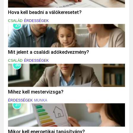
Hova kell beadni a válókeresetet?
CSALÁD
ÉRDESSÉGEK
29
Mit jelent a családi adókedvezmény?
CSALÁD
ÉRDESSÉGEK
30
Mihez kell mestervizsga?
ÉRDESSÉGEK
MUNKA
31
Mikor kell energetikai tanúsítvány?