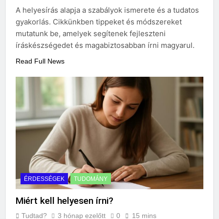
eredetiségvizsgálathoz?
A helyesírás alapja a szabályok ismerete és a tudatos
3 Nap Ezelőtt
gyakorlás. Cikkünkben tippeket és módszereket
mutatunk be, amelyek segítenek fejleszteni
íráskészségedet és magabiztosabban írni magyarul.
Read Full News
ÉRDESSÉGEK
TUDOMÁNY
Miért kell helyesen írni?
Tudtad?
3 hónap ezelőtt
0
15 mins