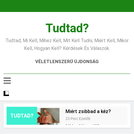
Ugrás
a
tartalomra
Tudtad?
Tudtad, Mi Kell, Mihez Kell, Mit Kell Tudni, Miért Kell, Mikor
Kell, Hogyan Kell? Kérdések És Válaszok.
VÉLETLENSZERŰ ÚJDONSÁG
Miért zsibbad a kéz?
TUDTAD?
23 Perc Ezelőtt
Miért fáj a váll?
8 Óra Ezelőtt