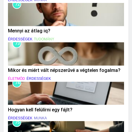
72
Mennyi az átlag iq?
ÉRDESSÉGEK
TUDOMÁNY
73
Mikor és miért vált népszerűvé a végtelen fogalma?
ÉLETMÓD
ÉRDESSÉGEK
74
Hogyan kell felülírni egy fájlt?
ÉRDESSÉGEK
MUNKA
75