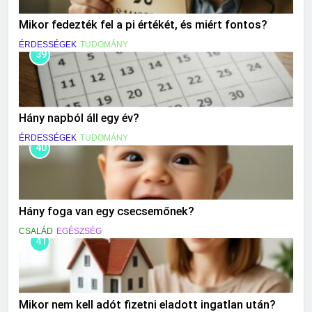
Mikor fedezték fel a pi értékét, és miért fontos?
ÉRDESSÉGEK
TUDOMÁNY
39
Hány napból áll egy év?
ÉRDESSÉGEK
TUDOMÁNY
40
Hány foga van egy csecsemőnek?
CSALÁD
EGÉSZSÉG
41
Mikor nem kell adót fizetni eladott ingatlan után?