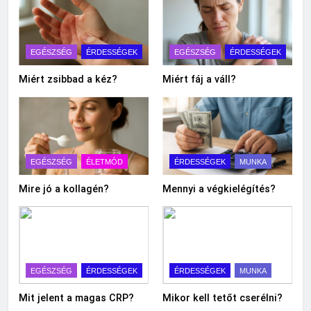
EGÉSZSÉG
ÉRDESSÉGEK
EGÉSZSÉG
ÉRDESSÉGEK
Miért zsibbad a kéz?
Miért fáj a váll?
EGÉSZSÉG
ÉLETMÓD
ÉRDESSÉGEK
MUNKA
Mire jó a kollagén?
Mennyi a végkielégítés?
EGÉSZSÉG
ÉRDESSÉGEK
ÉRDESSÉGEK
MUNKA
Mit jelent a magas CRP?
Mikor kell tetőt cserélni?