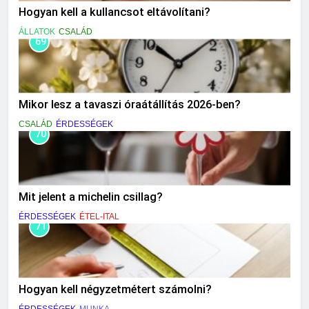
Hogyan kell a kullancsot eltávolítani?
ÁLLATOK
CSALÁD
69
Mikor lesz a tavaszi óraátállítás 2026-ben?
CSALÁD
ÉRDESSÉGEK
70
Mit jelent a michelin csillag?
ÉRDESSÉGEK
ÉTEL-ITAL
71
Hogyan kell négyzetmétert számolni?
ÉRDESSÉGEK
MUNKA