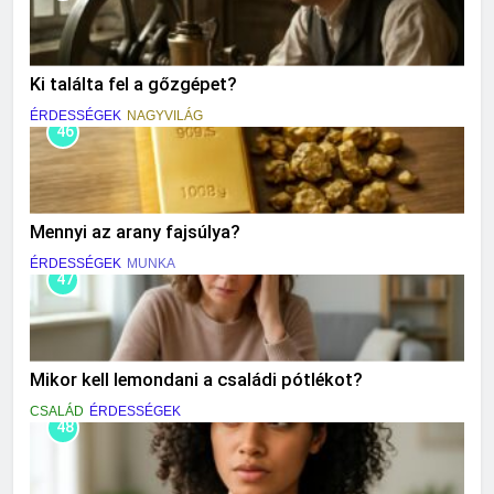
Ki találta fel a gőzgépet?
ÉRDESSÉGEK
NAGYVILÁG
46
Mennyi az arany fajsúlya?
ÉRDESSÉGEK
MUNKA
47
Mikor kell lemondani a családi pótlékot?
CSALÁD
ÉRDESSÉGEK
48