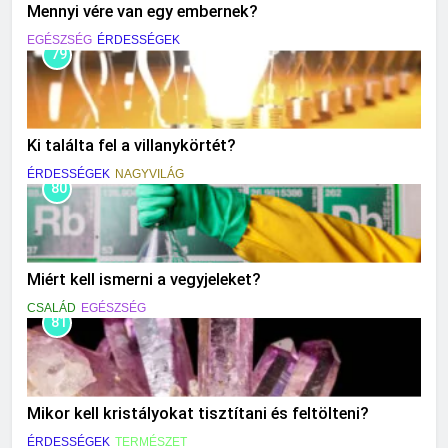
Mennyi vére van egy embernek?
EGÉSZSÉG
ÉRDESSÉGEK
79
Ki találta fel a villanykörtét?
ÉRDESSÉGEK
NAGYVILÁG
80
Miért kell ismerni a vegyjeleket?
CSALÁD
EGÉSZSÉG
81
Mikor kell kristályokat tisztítani és feltölteni?
ÉRDESSÉGEK
TERMÉSZET