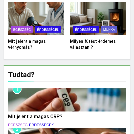
EGÉSZSÉG
ÉRDESSÉGEK
ÉRDESSÉGEK
MUNKA
Mit jelent a magas
Milyen fűtést érdemes
vérnyomás?
választani?
Tudtad?
1
Mit jelent a magas CRP?
EGÉSZSÉG
ÉRDESSÉGEK
2