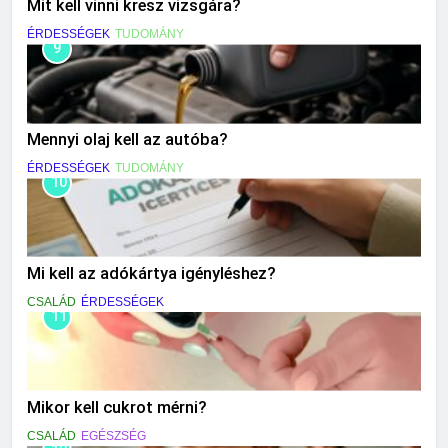
Mit kell vinni kresz vizsgára?
ÉRDESSÉGEK
TUDOMÁNY
9
Mennyi olaj kell az autóba?
ÉRDESSÉGEK
TUDOMÁNY
10
Mi kell az adókártya igényléshez?
CSALÁD
ÉRDESSÉGEK
11
Mikor kell cukrot mérni?
CSALÁD
EGÉSZSÉG