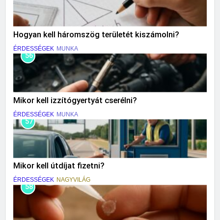
Hogyan kell háromszög területét kiszámolni?
ÉRDESSÉGEK
MUNKA
56
Mikor kell izzítógyertyát cserélni?
ÉRDESSÉGEK
MUNKA
57
Mikor kell útdíjat fizetni?
ÉRDESSÉGEK
NAGYVILÁG
58