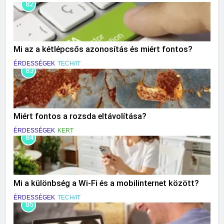
82
Mi az a kétlépcsős azonosítás és miért fontos?
ÉRDESSÉGEK
TECH/IT
83
Miért fontos a rozsda eltávolítása?
ÉRDESSÉGEK
KERT
84
Mi a különbség a Wi-Fi és a mobilinternet között?
ÉRDESSÉGEK
TECH/IT
85