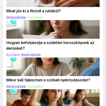
Mivel jön ki a filctoll a ruhából?
ÉRDESSÉGEK
TUDOMÁNY
16
Hogyan befolyásolja a születési horoszkópunk az
életünket?
ÉLETMÓD
ÉRDESSÉGEK
17
Mikor kell fejleszteni a szóbeli nyelvtudásodat?
ÉRDESSÉGEK
TUDOMÁNY
18