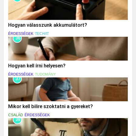
Hogyan válasszunk akkumulátort?
ÉRDESSÉGEK
TECH/IT
36
Hogyan kell írni helyesen?
ÉRDESSÉGEK
TUDOMÁNY
37
Mikor kell bilire szoktatni a gyereket?
CSALÁD
ÉRDESSÉGEK
38