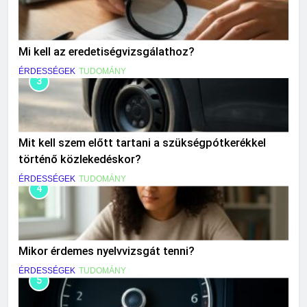
Mi kell az eredetiségvizsgálathoz?
ÉRDESSÉGEK
TUDOMÁNY
3
Mit kell szem előtt tartani a szükségpótkerékkel
történő közlekedéskor?
ÉRDESSÉGEK
TUDOMÁNY
4
Mikor érdemes nyelvvizsgát tenni?
ÉRDESSÉGEK
TUDOMÁNY
5