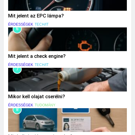
Mit jelent az EPC lámpa?
ÉRDESSÉGEK
TECH/IT
6
Mit jelent a check engine?
ÉRDESSÉGEK
TECH/IT
7
Mikor kell olajat cserélni?
ÉRDESSÉGEK
TUDOMÁNY
8