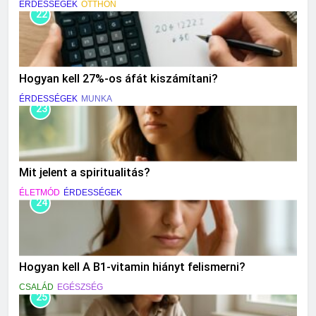
ÉRDESSÉGEK
OTTHON
22
Hogyan kell 27%-os áfát kiszámítani?
ÉRDESSÉGEK
MUNKA
23
Mit jelent a spiritualitás?
ÉLETMÓD
ÉRDESSÉGEK
24
Hogyan kell A B1-vitamin hiányt felismerni?
CSALÁD
EGÉSZSÉG
25