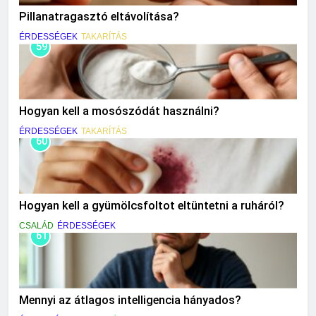
Pillanatragasztó eltávolítása?
ÉRDESSÉGEK
TAKARÍTÁS
59
Hogyan kell a mosószódát használni?
ÉRDESSÉGEK
TAKARÍTÁS
60
Hogyan kell a gyümölcsfoltot eltüntetni a ruháról?
CSALÁD
ÉRDESSÉGEK
61
Mennyi az átlagos intelligencia hányados?