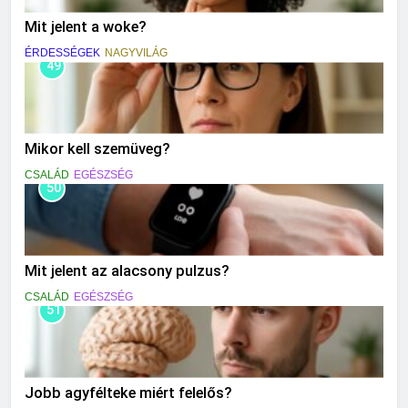
Mit jelent a woke?
ÉRDESSÉGEK
NAGYVILÁG
49
Mikor kell szemüveg?
CSALÁD
EGÉSZSÉG
50
Mit jelent az alacsony pulzus?
CSALÁD
EGÉSZSÉG
51
Jobb agyfélteke miért felelős?