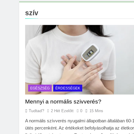
Mikor kell tetőt cse
3 Nap Ezelőtt
szív
EGÉSZSÉG
ÉRDESSÉGEK
Mennyi a normális szivverés?
Tudtad?
2 Hét Ezelőtt
0
15 Mins
A normális szívverés nyugalmi állapotban általában 60-
ütés percenként. Az értékeket befolyásolhatja az életkor