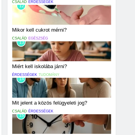
CSALÁD
ÉRDESSÉGEK
12
Mikor kell cukrot mérni?
CSALÁD
EGÉSZSÉG
13
Miért kell iskolába járni?
ÉRDESSÉGEK
TUDOMÁNY
14
Mit jelent a közös felügyeleti jog?
CSALÁD
ÉRDESSÉGEK
15