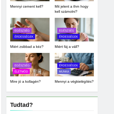
Mennyi cement kell?
Mit jelent a thm hogy
kell számolni?
EGÉSZSÉG
EGÉSZSÉG
ÉRDESSÉGEK
ÉRDESSÉGEK
Miért zsibbad a kéz?
Miért fáj a váll?
EGÉSZSÉG
ÉRDESSÉGEK
ÉLETMÓD
MUNKA
Mire jó a kollagén?
Mennyi a végkielégítés?
Tudtad?