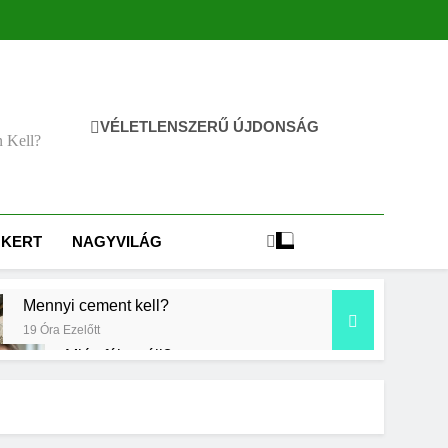
VÉLETLENSZERŰ ÚJDONSÁG
n Kell?
KERT
NAGYVILÁG
Mennyi cement kell?
19 Óra Ezelőtt
Miért fáj a váll?
2 Nap Ezelőtt
 jelent a magas CRP?
p Ezelőtt