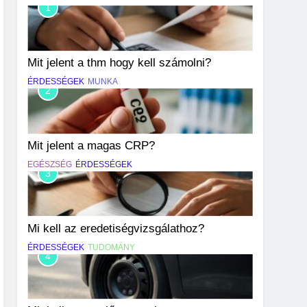
1
Mit jelent a thm hogy kell számolni?
ÉRDESSÉGEK
MUNKA
2
Mit jelent a magas CRP?
EGÉSZSÉG
ÉRDESSÉGEK
3
Mi kell az eredetiségvizsgálathoz?
ÉRDESSÉGEK
TUDOMÁNY
4