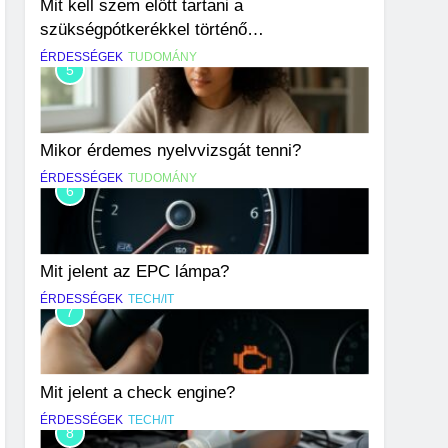
Mit kell szem előtt tartani a
szükségpótkerékkel történő
közlekedéskor?
ÉRDESSÉGEK
TUDOMÁNY
5
Mikor érdemes nyelvvizsgát tenni?
ÉRDESSÉGEK
TUDOMÁNY
6
Mit jelent az EPC lámpa?
ÉRDESSÉGEK
TECH/IT
7
Mit jelent a check engine?
ÉRDESSÉGEK
TECH/IT
8