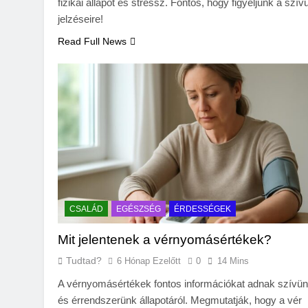
fizikai állapot és stressz. Fontos, hogy figyeljünk a szív
jelzéseire!
Read Full News
CSALÁD
EGÉSZSÉG
ÉRDESSÉGEK
Mit jelentenek a vérnyomásértékek?
Tudtad?
6 Hónap Ezelőtt
0
14 Mins
A vérnyomásértékek fontos információkat adnak szívü
és érrendszerünk állapotáról. Megmutatják, hogy a vér