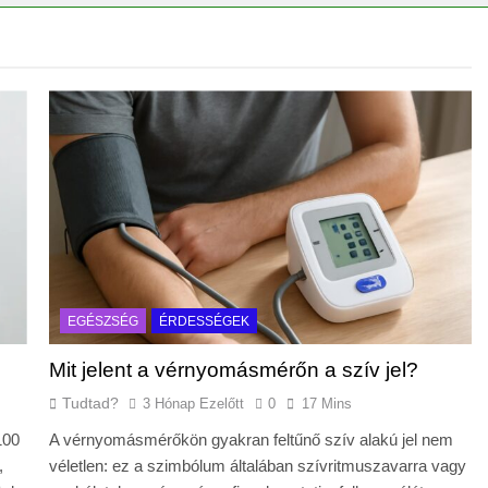
rélni?
EGÉSZSÉG
ÉRDESSÉGEK
Mit jelent a vérnyomásmérőn a szív jel?
Tudtad?
3 Hónap Ezelőtt
0
17 Mins
100
A vérnyomásmérőkön gyakran feltűnő szív alakú jel nem
,
véletlen: ez a szimbólum általában szívritmuszavarra vagy