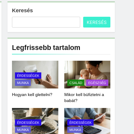
Keresés
KERESÉS
Legfrissebb tartalom
ÉRDESSÉGEK
MUNKA
CSALÁD
EGÉSZSÉG
Hogyan kell glettelni?
Mikor kell büfiztetni a
babát?
ÉRDESSÉGEK
ÉRDESSÉGEK
MUNKA
MUNKA