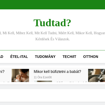
Tudtad?
, Mi Kell, Mihez Kell, Mit Kell Tudni, Miért Kell, Mikor Kell, Hogya
Kérdések És Válaszok.
ÁD
ÉTEL-ITAL
TUDOMÁNY
TECH/IT
OTTHON
ni?
Mikor kell büfiztetni a babát?
11 Óra Ezelőtt
gy kell számolni?
Miért zsibbad a kéz?
1 Nap Ezelőtt
Mennyi a végkielégítés?
Mit
2 Nap Ezelőtt
3 Na