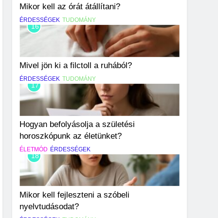
Mikor kell az órát átállítani?
ÉRDESSÉGEK
TUDOMÁNY
16
Mivel jön ki a filctoll a ruhából?
ÉRDESSÉGEK
TUDOMÁNY
17
Hogyan befolyásolja a születési
horoszkópunk az életünket?
ÉLETMÓD
ÉRDESSÉGEK
18
Mikor kell fejleszteni a szóbeli
nyelvtudásodat?