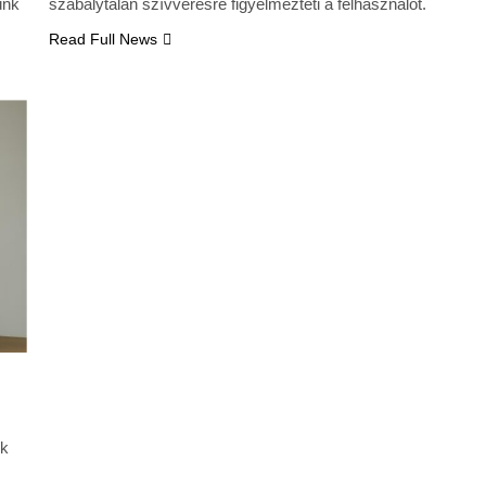
ünk
szabálytalan szívverésre figyelmezteti a felhasználót.
Read Full News
nk