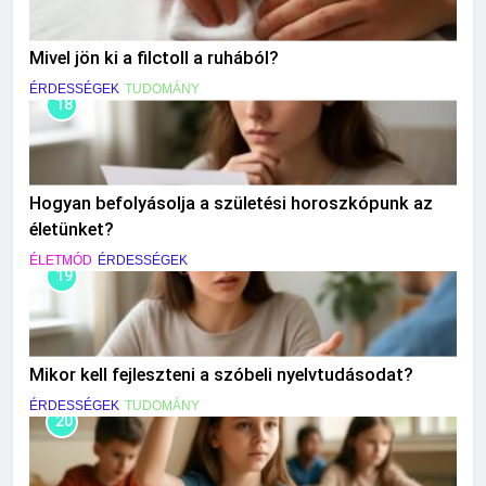
Mivel jön ki a filctoll a ruhából?
ÉRDESSÉGEK
TUDOMÁNY
18
Hogyan befolyásolja a születési horoszkópunk az
életünket?
ÉLETMÓD
ÉRDESSÉGEK
19
Mikor kell fejleszteni a szóbeli nyelvtudásodat?
ÉRDESSÉGEK
TUDOMÁNY
20