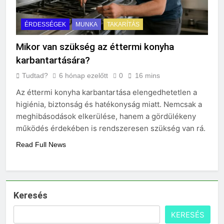
ÉRDESSÉGEK
MUNKA
TAKARÍTÁS
Mikor van szükség az éttermi konyha
karbantartására?
Tudtad?
6 hónap ezelőtt
0
16 mins
Az éttermi konyha karbantartása elengedhetetlen a
higiénia, biztonság és hatékonyság miatt. Nemcsak a
meghibásodások elkerülése, hanem a gördülékeny
működés érdekében is rendszeresen szükség van rá.
Read Full News
Keresés
KERESÉS