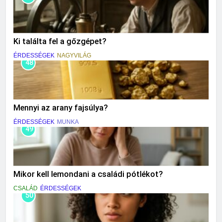
Ki találta fel a gőzgépet?
ÉRDESSÉGEK
NAGYVILÁG
48
Mennyi az arany fajsúlya?
ÉRDESSÉGEK
MUNKA
49
Mikor kell lemondani a családi pótlékot?
CSALÁD
ÉRDESSÉGEK
50