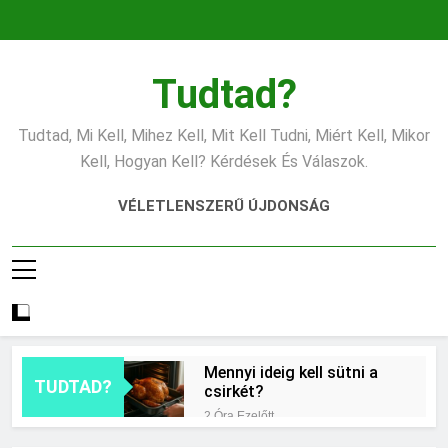
Ugrás
a
tartalomra
Tudtad?
Tudtad, Mi Kell, Mihez Kell, Mit Kell Tudni, Miért Kell, Mikor
Kell, Hogyan Kell? Kérdések És Válaszok.
VÉLETLENSZERŰ ÚJDONSÁG
Mennyi ideig kell sütni a
TUDTAD?
csirkét?
2 Óra Ezelőtt
Miért világít a motorhiba