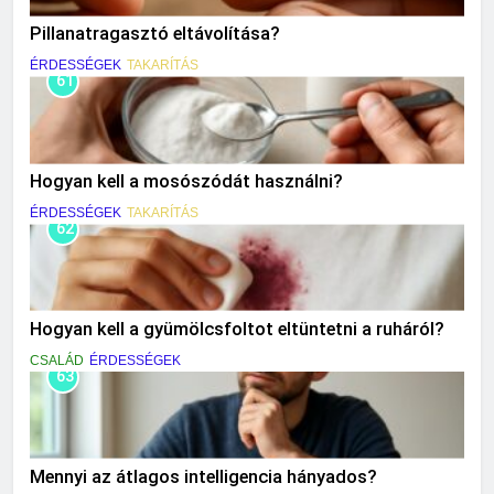
Pillanatragasztó eltávolítása?
ÉRDESSÉGEK
TAKARÍTÁS
61
Hogyan kell a mosószódát használni?
ÉRDESSÉGEK
TAKARÍTÁS
62
Hogyan kell a gyümölcsfoltot eltüntetni a ruháról?
CSALÁD
ÉRDESSÉGEK
63
Mennyi az átlagos intelligencia hányados?