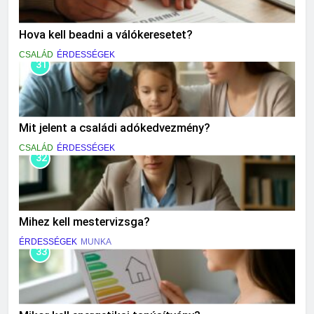
Hova kell beadni a válókeresetet?
CSALÁD
ÉRDESSÉGEK
31
Mit jelent a családi adókedvezmény?
CSALÁD
ÉRDESSÉGEK
32
Mihez kell mestervizsga?
ÉRDESSÉGEK
MUNKA
33