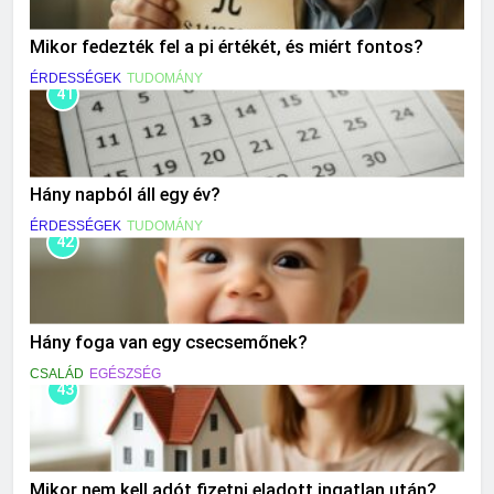
Mikor fedezték fel a pi értékét, és miért fontos?
ÉRDESSÉGEK
TUDOMÁNY
41
Hány napból áll egy év?
ÉRDESSÉGEK
TUDOMÁNY
42
Hány foga van egy csecsemőnek?
CSALÁD
EGÉSZSÉG
43
Mikor nem kell adót fizetni eladott ingatlan után?