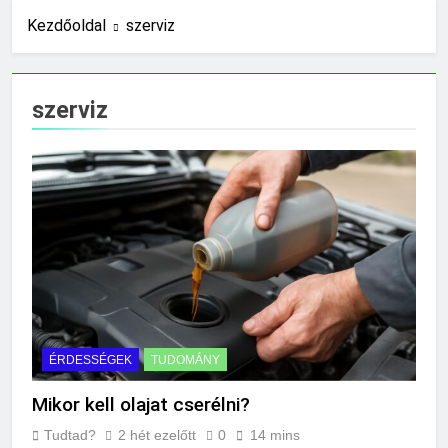
jelzés?
Kezdőoldal
szerviz
10 Óra Ezelőtt
Mit jelent az alacsony
vérnyomás?
18 Óra Ezelőtt
szerviz
Hogyan kell glettelni?
1 Nap Ezelőtt
Mikor kell büfiztetni a
babát?
1 Nap Ezelőtt
Mennyi cement kell?
2 Nap Ezelőtt
Mit jelent a thm hogy kell
számolni?
2 Nap Ezelőtt
Miért zsibbad a kéz?
ÉRDESSÉGEK
TUDOMÁNY
2 Nap Ezelőtt
Mikor kell olajat cserélni?
Miért fáj a váll?
3 Nap Ezelőtt
Tudtad?
2 hét ezelőtt
0
14 mins