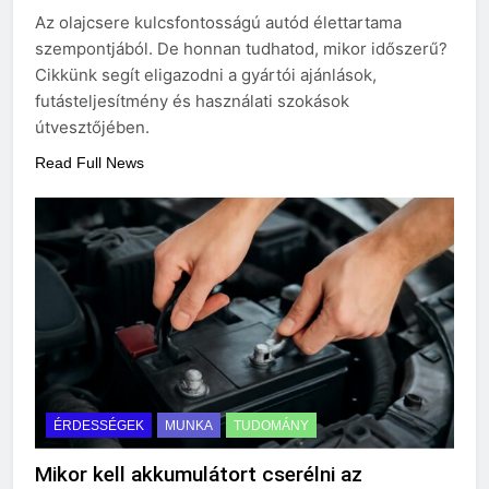
Mire jó a kollagén?
Az olajcsere kulcsfontosságú autód élettartama
3 Nap Ezelőtt
szempontjából. De honnan tudhatod, mikor időszerű?
Cikkünk segít eligazodni a gyártói ajánlások,
futásteljesítmény és használati szokások
útvesztőjében.
Read Full News
ÉRDESSÉGEK
MUNKA
TUDOMÁNY
Mikor kell akkumulátort cserélni az