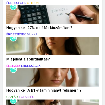
ÉRDESSÉGEK
OTTHON
24
Hogyan kell 27%-os áfát kiszámítani?
ÉRDESSÉGEK
MUNKA
25
Mit jelent a spiritualitás?
ÉLETMÓD
ÉRDESSÉGEK
26
Hogyan kell A B1-vitamin hiányt felismerni?
CSALÁD
EGÉSZSÉG
27