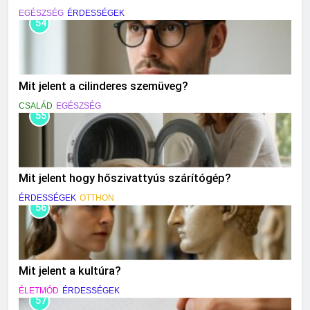
EGÉSZSÉG
ÉRDESSÉGEK
54
Mit jelent a cilinderes szemüveg?
CSALÁD
EGÉSZSÉG
55
Mit jelent hogy hőszivattyús szárítógép?
ÉRDESSÉGEK
OTTHON
56
Mit jelent a kultúra?
ÉLETMÓD
ÉRDESSÉGEK
57