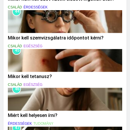
CSALÁD
ÉRDESSÉGEK
44
Mikor kell szemvizsgálatra időpontot kérni?
CSALÁD
EGÉSZSÉG
45
Mikor kell tetanusz?
CSALÁD
EGÉSZSÉG
46
Miért kell helyesen írni?
ÉRDESSÉGEK
TUDOMÁNY
47