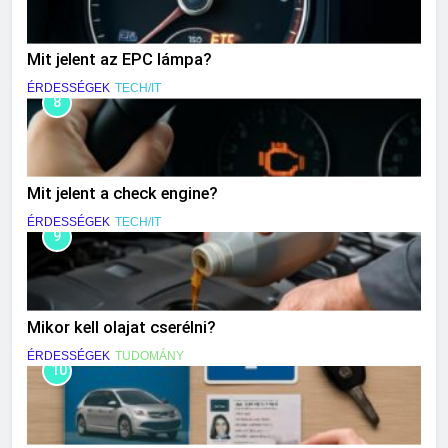
Mit jelent az EPC lámpa?
ÉRDESSÉGEK
TECH/IT
8
Mit jelent a check engine?
ÉRDESSÉGEK
TECH/IT
9
Mikor kell olajat cserélni?
ÉRDESSÉGEK
TUDOMÁNY
10