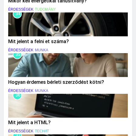
Mikor kell energetikai tanúsítvány?
ÉRDESSÉGEK
TUDOMÁNY
34
Mit jelent a felni et száma?
ÉRDESSÉGEK
MUNKA
35
Hogyan érdemes bérleti szerződést kötni?
ÉRDESSÉGEK
MUNKA
36
Mit jelent a HTML?
ÉRDESSÉGEK
TECH/IT
37