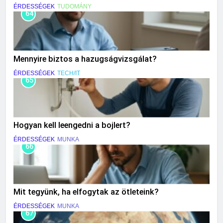
ÉRDESSÉGEK
TUDOMÁNY
64
Mennyire biztos a hazugságvizsgálat?
ÉRDESSÉGEK
TECH/IT
65
Hogyan kell leengedni a bojlert?
ÉRDESSÉGEK
MUNKA
66
Mit tegyünk, ha elfogytak az ötleteink?
ÉRDESSÉGEK
MUNKA
67