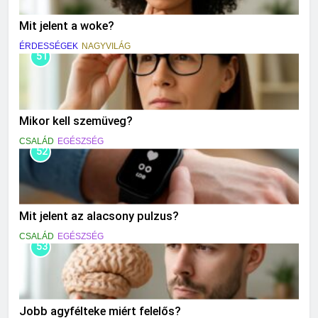
Mit jelent a woke?
ÉRDESSÉGEK
NAGYVILÁG
51
Mikor kell szemüveg?
CSALÁD
EGÉSZSÉG
52
Mit jelent az alacsony pulzus?
CSALÁD
EGÉSZSÉG
53
Jobb agyfélteke miért felelős?