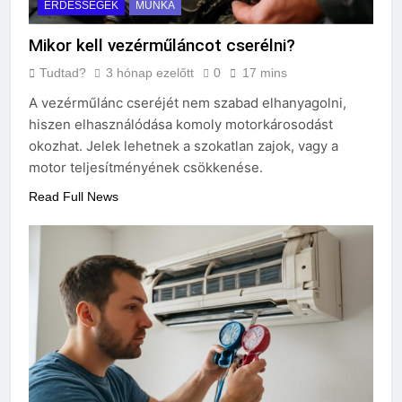
ÉRDESSÉGEK
MUNKA
Mikor kell vezérműláncot cserélni?
Tudtad?
3 hónap ezelőtt
0
17 mins
A vezérműlánc cseréjét nem szabad elhanyagolni,
hiszen elhasználódása komoly motorkárosodást
okozhat. Jelek lehetnek a szokatlan zajok, vagy a
motor teljesítményének csökkenése.
Read Full News