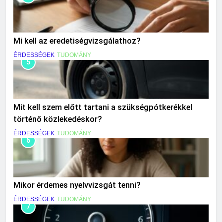
Mi kell az eredetiségvizsgálathoz?
ÉRDESSÉGEK
TUDOMÁNY
5
Mit kell szem előtt tartani a szükségpótkerékkel
történő közlekedéskor?
ÉRDESSÉGEK
TUDOMÁNY
6
Mikor érdemes nyelvvizsgát tenni?
ÉRDESSÉGEK
TUDOMÁNY
7