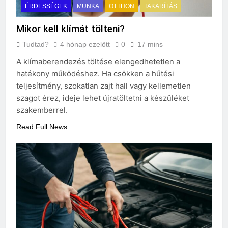
ÉRDESSÉGEK
MUNKA
OTTHON
TAKARÍTÁS
Mikor kell klímát tölteni?
Tudtad?
4 hónap ezelőtt
0
17 mins
A klímaberendezés töltése elengedhetetlen a
hatékony működéshez. Ha csökken a hűtési
teljesítmény, szokatlan zajt hall vagy kellemetlen
szagot érez, ideje lehet újratöltetni a készüléket
szakemberrel.
Read Full News