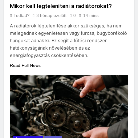
Mikor kell légteleníteni a radiátorokat?
Tudtad?
3 hónap ezelőtt
0
14 mins
A radiátorok légtelenítése akkor szükséges, ha nem
melegednek egyenletesen vagy furcsa, bugyborékoló
hangokat adnak ki. Ez segít a fűtési rendszer
hatékonyságának növelésében és az
energiafogyasztás csökkentésében.
Read Full News