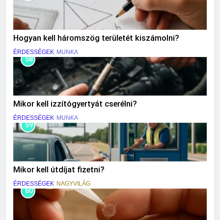
Hogyan kell háromszög területét kiszámolni?
ÉRDESSÉGEK
MUNKA
58
Mikor kell izzítógyertyát cserélni?
ÉRDESSÉGEK
MUNKA
59
Mikor kell útdíjat fizetni?
ÉRDESSÉGEK
NAGYVILÁG
60