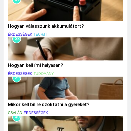
Hogyan válasszunk akkumulátort?
ÉRDESSÉGEK
TECH/IT
38
Hogyan kell írni helyesen?
ÉRDESSÉGEK
TUDOMÁNY
39
Mikor kell bilire szoktatni a gyereket?
CSALÁD
ÉRDESSÉGEK
40