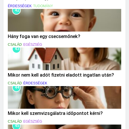
ÉRDESSÉGEK
TUDOMÁNY
42
Hány foga van egy csecsemőnek?
CSALÁD
EGÉSZSÉG
43
Mikor nem kell adót fizetni eladott ingatlan után?
CSALÁD
ÉRDESSÉGEK
44
Mikor kell szemvizsgálatra időpontot kérni?
CSALÁD
EGÉSZSÉG
45