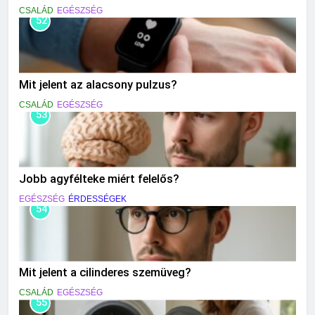
CSALÁD
EGÉSZSÉG
52
Mit jelent az alacsony pulzus?
CSALÁD
EGÉSZSÉG
53
Jobb agyfélteke miért felelős?
EGÉSZSÉG
ÉRDESSÉGEK
54
Mit jelent a cilinderes szemüveg?
CSALÁD
EGÉSZSÉG
55