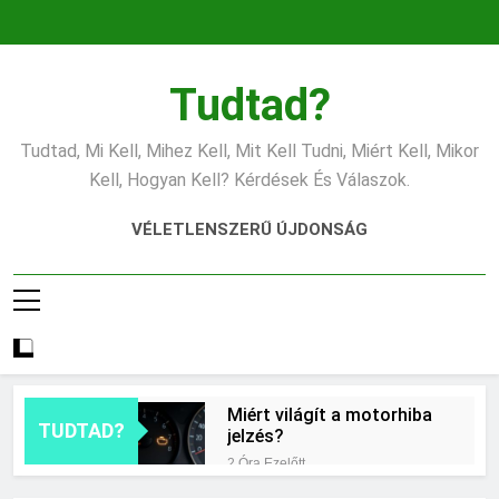
Ugrás
a
tartalomra
Tudtad?
Tudtad, Mi Kell, Mihez Kell, Mit Kell Tudni, Miért Kell, Mikor
Kell, Hogyan Kell? Kérdések És Válaszok.
VÉLETLENSZERŰ ÚJDONSÁG
Miért világít a motorhiba
TUDTAD?
jelzés?
2 Óra Ezelőtt
Mit jelent az alacsony