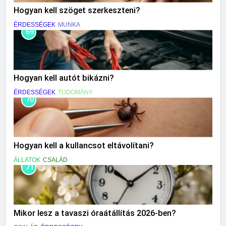
Hogyan kell szöget szerkeszteni?
ÉRDESSÉGEK
MUNKA
69
Hogyan kell autót bikázni?
ÉRDESSÉGEK
TUDOMÁNY
70
Hogyan kell a kullancsot eltávolítani?
ÁLLATOK
CSALÁD
71
Mikor lesz a tavaszi óraátállítás 2026-ben?