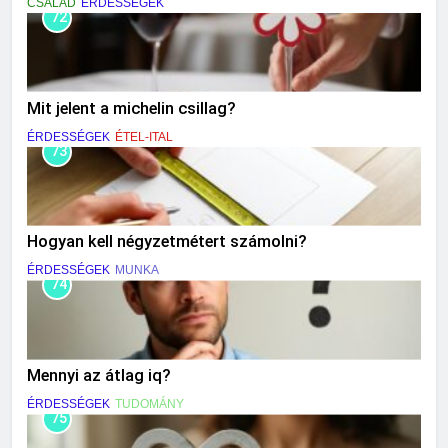
CSALÁD
ÉRDESSÉGEK
72
Mit jelent a michelin csillag?
ÉRDESSÉGEK
ÉTEL-ITAL
73
Hogyan kell négyzetmétert számolni?
ÉRDESSÉGEK
MUNKA
74
Mennyi az átlag iq?
ÉRDESSÉGEK
TUDOMÁNY
75