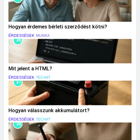
Hogyan érdemes bérleti szerződést kötni?
ÉRDESSÉGEK
MUNKA
36
Mit jelent a HTML?
ÉRDESSÉGEK
TECH/IT
37
Hogyan válasszunk akkumulátort?
ÉRDESSÉGEK
TECH/IT
38