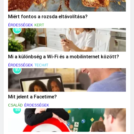
Miért fontos a rozsda eltávolítása?
ÉRDESSÉGEK
KERT
86
Mi a különbség a Wi-Fi és a mobilinternet között?
ÉRDESSÉGEK
TECH/IT
87
Mit jelent a Facetime?
CSALÁD
ÉRDESSÉGEK
88