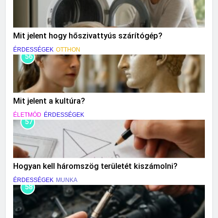
Mit jelent hogy hőszivattyús szárítógép?
ÉRDESSÉGEK
OTTHON
56
Mit jelent a kultúra?
ÉLETMÓD
ÉRDESSÉGEK
57
Hogyan kell háromszög területét kiszámolni?
ÉRDESSÉGEK
MUNKA
58