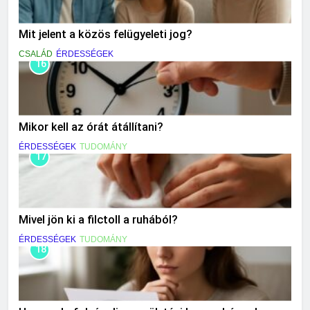
Mit jelent a közös felügyeleti jog?
CSALÁD
ÉRDESSÉGEK
16
Mikor kell az órát átállítani?
ÉRDESSÉGEK
TUDOMÁNY
17
Mivel jön ki a filctoll a ruhából?
ÉRDESSÉGEK
TUDOMÁNY
18