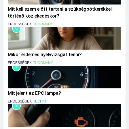
Mit kell szem előtt tartani a szükségpótkerékkel
történő közlekedéskor?
ÉRDESSÉGEK
TUDOMÁNY
6
Mikor érdemes nyelvvizsgát tenni?
ÉRDESSÉGEK
TUDOMÁNY
7
Mit jelent az EPC lámpa?
ÉRDESSÉGEK
TECH/IT
8