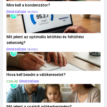
Mire kell a kondenzátor?
ÉRDESSÉGEK
MUNKA
29
Mit jelent az optimális letöltési és feltöltési
sebesség?
ÉRDESSÉGEK
MUNKA
30
Hova kell beadni a válókeresetet?
CSALÁD
ÉRDESSÉGEK
31
Mit jelent a családi adókedvezmény?