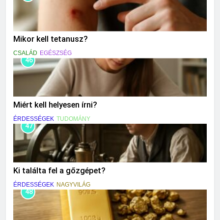
Mikor kell tetanusz?
CSALÁD
EGÉSZSÉG
46
Miért kell helyesen írni?
ÉRDESSÉGEK
TUDOMÁNY
47
Ki találta fel a gőzgépet?
ÉRDESSÉGEK
NAGYVILÁG
48