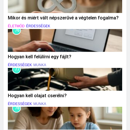
Mikor és miért vált népszerűvé a végtelen fogalma?
ÉLETMÓD
ÉRDESSÉGEK
76
Hogyan kell felülírni egy fájlt?
ÉRDESSÉGEK
MUNKA
77
Hogyan kell olajat cserélni?
ÉRDESSÉGEK
MUNKA
78