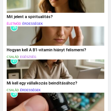
Mit jelent a spiritualitás?
ÉLETMÓD
ÉRDESSÉGEK
26
Hogyan kell A B1-vitamin hiányt felismerni?
CSALÁD
EGÉSZSÉG
27
Mi kell egy vállalkozás beindításához?
CSALÁD
ÉRDESSÉGEK
28