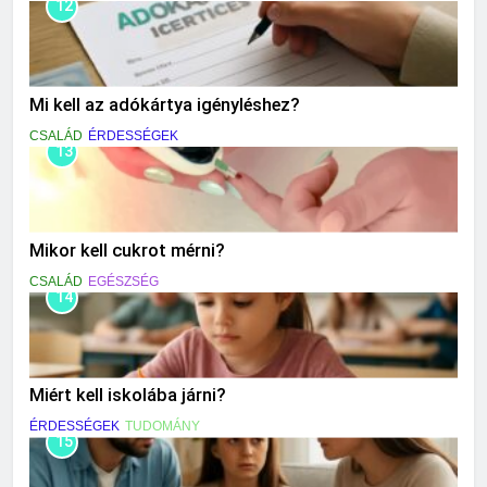
12
Mi kell az adókártya igényléshez?
CSALÁD
ÉRDESSÉGEK
13
Mikor kell cukrot mérni?
CSALÁD
EGÉSZSÉG
14
Miért kell iskolába járni?
ÉRDESSÉGEK
TUDOMÁNY
15