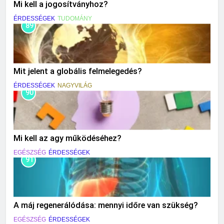
Mi kell a jogosítványhoz?
ÉRDESSÉGEK
TUDOMÁNY
89
Mit jelent a globális felmelegedés?
ÉRDESSÉGEK
NAGYVILÁG
90
Mi kell az agy működéséhez?
EGÉSZSÉG
ÉRDESSÉGEK
91
A máj regenerálódása: mennyi időre van szükség?
EGÉSZSÉG
ÉRDESSÉGEK