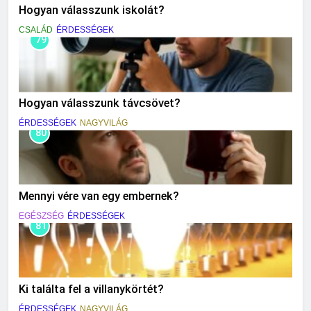
Hogyan válasszunk iskolát?
CSALÁD
ÉRDESSÉGEK
79
Hogyan válasszunk távcsövet?
ÉRDESSÉGEK
NAGYVILÁG
80
Mennyi vére van egy embernek?
EGÉSZSÉG
ÉRDESSÉGEK
81
Ki találta fel a villanykörtét?
ÉRDESSÉGEK
NAGYVILÁG