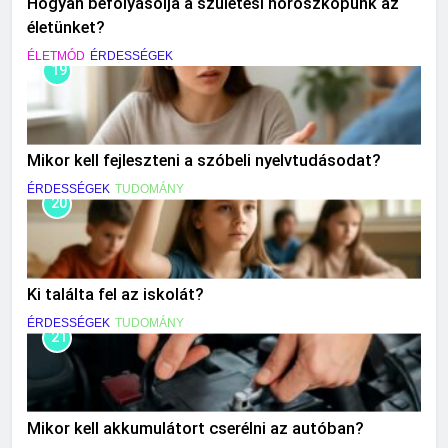
Hogyan befolyásolja a születési horoszkópunk az
életünket?
ÉLETMÓD
ÉRDESSÉGEK
19
Mikor kell fejleszteni a szóbeli nyelvtudásodat?
ÉRDESSÉGEK
TUDOMÁNY
20
Ki találta fel az iskolát?
ÉRDESSÉGEK
TUDOMÁNY
21
Mikor kell akkumulátort cserélni az autóban?