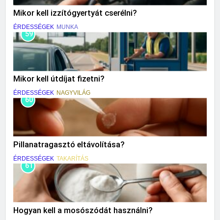
Mikor kell izzítógyertyát cserélni?
ÉRDESSÉGEK
MUNKA
59
Mikor kell útdíjat fizetni?
ÉRDESSÉGEK
NAGYVILÁG
60
Pillanatragasztó eltávolítása?
ÉRDESSÉGEK
TAKARÍTÁS
61
Hogyan kell a mosószódát használni?