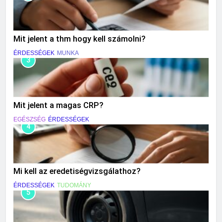
Mit jelent a thm hogy kell számolni?
ÉRDESSÉGEK
MUNKA
3
Mit jelent a magas CRP?
EGÉSZSÉG
ÉRDESSÉGEK
4
Mi kell az eredetiségvizsgálathoz?
ÉRDESSÉGEK
TUDOMÁNY
5