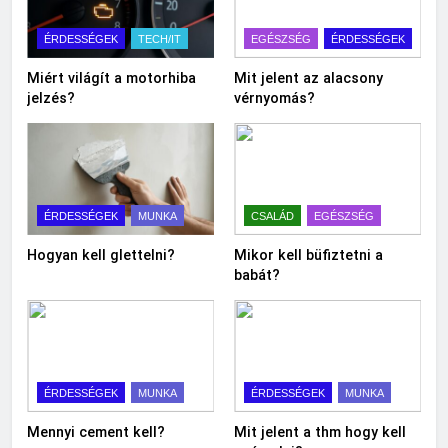
ÉRDESSÉGEK
TECH/IT
EGÉSZSÉG
ÉRDESSÉGEK
Miért világít a motorhiba
Mit jelent az alacsony
jelzés?
vérnyomás?
ÉRDESSÉGEK
MUNKA
CSALÁD
EGÉSZSÉG
Hogyan kell glettelni?
Mikor kell büfiztetni a
babát?
ÉRDESSÉGEK
MUNKA
ÉRDESSÉGEK
MUNKA
Mennyi cement kell?
Mit jelent a thm hogy kell