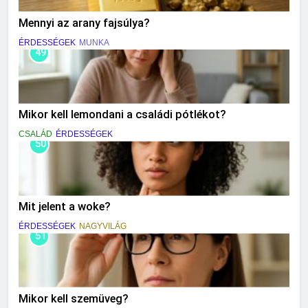
Mennyi az arany fajsúlya?
ÉRDESSÉGEK
MUNKA
49
Mikor kell lemondani a családi pótlékot?
CSALÁD
ÉRDESSÉGEK
50
Mit jelent a woke?
ÉRDESSÉGEK
NAGYVILÁG
51
Mikor kell szemüveg?