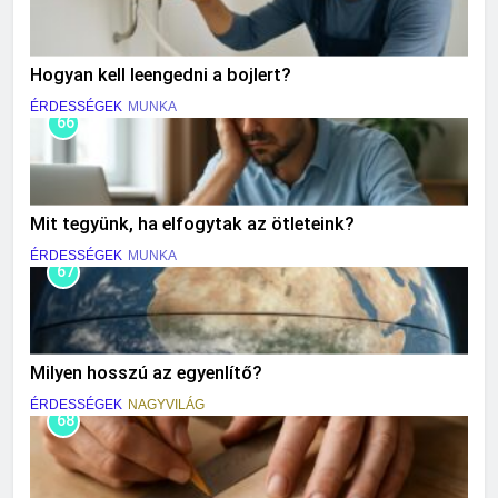
Hogyan kell leengedni a bojlert?
ÉRDESSÉGEK
MUNKA
66
Mit tegyünk, ha elfogytak az ötleteink?
ÉRDESSÉGEK
MUNKA
67
Milyen hosszú az egyenlítő?
ÉRDESSÉGEK
NAGYVILÁG
68