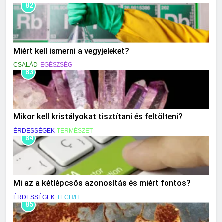
82
Miért kell ismerni a vegyjeleket?
CSALÁD
EGÉSZSÉG
83
Mikor kell kristályokat tisztítani és feltölteni?
ÉRDESSÉGEK
TERMÉSZET
84
Mi az a kétlépcsős azonosítás és miért fontos?
ÉRDESSÉGEK
TECH/IT
85