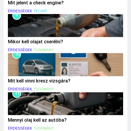
Mit jelent a check engine?
ÉRDESSÉGEK
TECH/IT
9
Mikor kell olajat cserélni?
ÉRDESSÉGEK
TUDOMÁNY
10
Mit kell vinni kresz vizsgára?
ÉRDESSÉGEK
TUDOMÁNY
11
Mennyi olaj kell az autóba?
ÉRDESSÉGEK
TUDOMÁNY