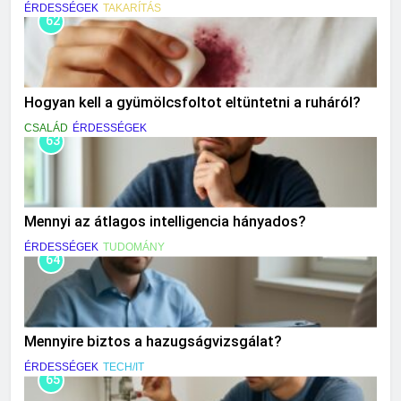
ÉRDESSÉGEK
TAKARÍTÁS
62
Hogyan kell a gyümölcsfoltot eltüntetni a ruháról?
CSALÁD
ÉRDESSÉGEK
63
Mennyi az átlagos intelligencia hányados?
ÉRDESSÉGEK
TUDOMÁNY
64
Mennyire biztos a hazugságvizsgálat?
ÉRDESSÉGEK
TECH/IT
65