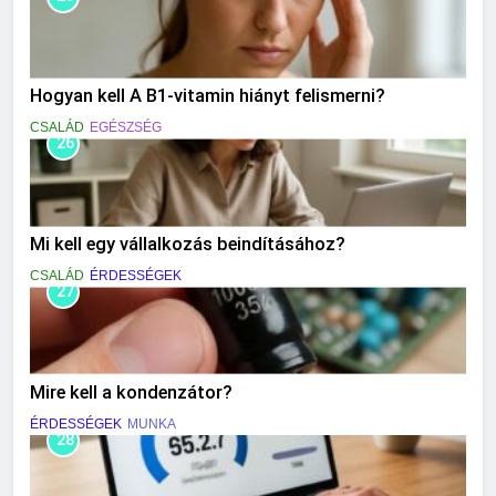
Hogyan kell A B1-vitamin hiányt felismerni?
CSALÁD
EGÉSZSÉG
26
Mi kell egy vállalkozás beindításához?
CSALÁD
ÉRDESSÉGEK
27
Mire kell a kondenzátor?
ÉRDESSÉGEK
MUNKA
28