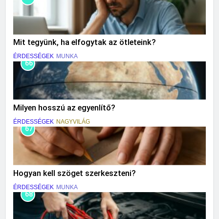
Mit tegyünk, ha elfogytak az ötleteink?
ÉRDESSÉGEK
MUNKA
66
Milyen hosszú az egyenlítő?
ÉRDESSÉGEK
NAGYVILÁG
67
Hogyan kell szöget szerkeszteni?
ÉRDESSÉGEK
MUNKA
68