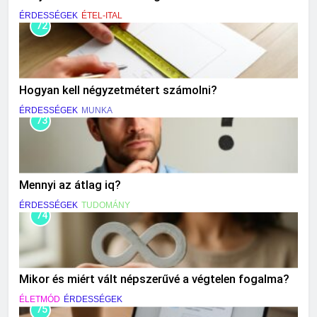
ÉRDESSÉGEK
ÉTEL-ITAL
72
Hogyan kell négyzetmétert számolni?
ÉRDESSÉGEK
MUNKA
73
Mennyi az átlag iq?
ÉRDESSÉGEK
TUDOMÁNY
74
Mikor és miért vált népszerűvé a végtelen fogalma?
ÉLETMÓD
ÉRDESSÉGEK
75