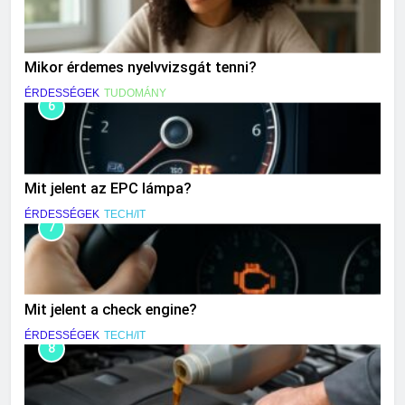
Mikor érdemes nyelvvizsgát tenni?
ÉRDESSÉGEK
TUDOMÁNY
6
Mit jelent az EPC lámpa?
ÉRDESSÉGEK
TECH/IT
7
Mit jelent a check engine?
ÉRDESSÉGEK
TECH/IT
8