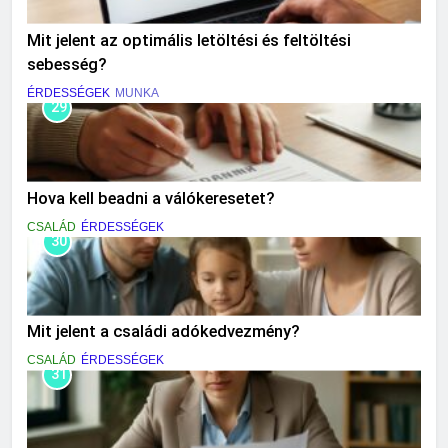
Mit jelent az optimális letöltési és feltöltési
sebesség?
ÉRDESSÉGEK
MUNKA
29
Hova kell beadni a válókeresetet?
CSALÁD
ÉRDESSÉGEK
30
Mit jelent a családi adókedvezmény?
CSALÁD
ÉRDESSÉGEK
31