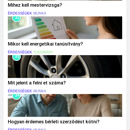
Mihez kell mestervizsga?
ÉRDESSÉGEK
MUNKA
32
Mikor kell energetikai tanúsítvány?
ÉRDESSÉGEK
TUDOMÁNY
33
Mit jelent a felni et száma?
ÉRDESSÉGEK
MUNKA
34
Hogyan érdemes bérleti szerződést kötni?
ÉRDESSÉGEK
MUNKA