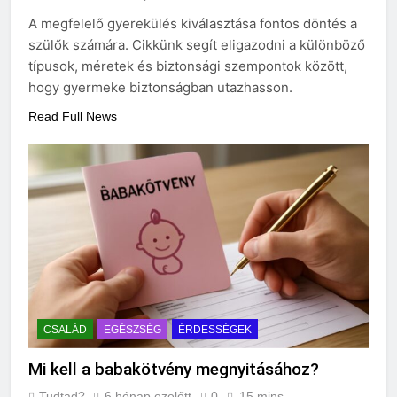
A megfelelő gyerekülés kiválasztása fontos döntés a
szülők számára. Cikkünk segít eligazodni a különböző
típusok, méretek és biztonsági szempontok között,
hogy gyermeke biztonságban utazhasson.
Read Full News
CSALÁD
EGÉSZSÉG
ÉRDESSÉGEK
Mi kell a babakötvény megnyitásához?
Tudtad?
6 hónap ezelőtt
0
15 mins