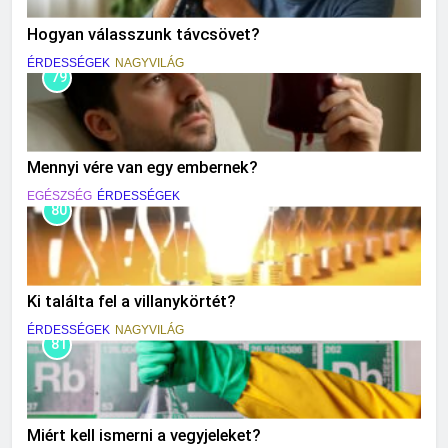
Hogyan válasszunk távcsövet?
ÉRDESSÉGEK
NAGYVILÁG
79
Mennyi vére van egy embernek?
EGÉSZSÉG
ÉRDESSÉGEK
80
Ki találta fel a villanykörtét?
ÉRDESSÉGEK
NAGYVILÁG
81
Miért kell ismerni a vegyjeleket?