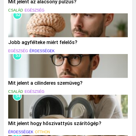
Mit jelent az alacsony pulzus?
CSALÁD
EGÉSZSÉG
52
Jobb agyfélteke miért felelős?
EGÉSZSÉG
ÉRDESSÉGEK
53
Mit jelent a cilinderes szemüveg?
CSALÁD
EGÉSZSÉG
54
Mit jelent hogy hőszivattyús szárítógép?
ÉRDESSÉGEK
OTTHON