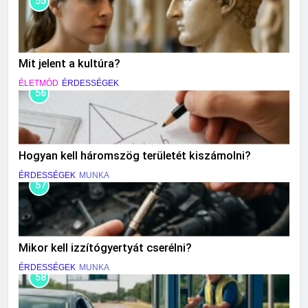
55
Mit jelent a kultúra?
ÉLETMÓD
ÉRDESSÉGEK
56
Hogyan kell háromszög területét kiszámolni?
ÉRDESSÉGEK
MUNKA
57
Mikor kell izzítógyertyát cserélni?
ÉRDESSÉGEK
MUNKA
58