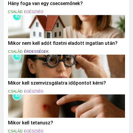
Hány foga van egy csecsemőnek?
CSALÁD
EGÉSZSÉG
42
Mikor nem kell adót fizetni eladott ingatlan után?
CSALÁD
ÉRDESSÉGEK
43
Mikor kell szemvizsgálatra időpontot kérni?
CSALÁD
EGÉSZSÉG
44
Mikor kell tetanusz?
CSALÁD
EGÉSZSÉG