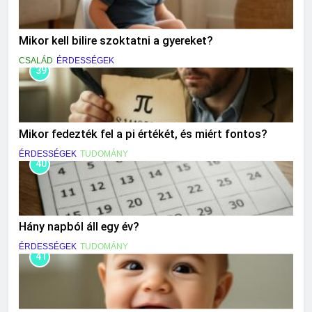
Mikor kell bilire szoktatni a gyereket?
CSALÁD
ÉRDESSÉGEK
39
Mikor fedezték fel a pi értékét, és miért fontos?
ÉRDESSÉGEK
TUDOMÁNY
40
Hány napból áll egy év?
ÉRDESSÉGEK
TUDOMÁNY
41