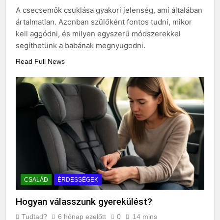
A csecsemők csuklása gyakori jelenség, ami általában
3 Nap Ezelőtt
ártalmatlan. Azonban szülőként fontos tudni, mikor
kell aggódni, és milyen egyszerű módszerekkel
segíthetünk a babának megnyugodni.
Read Full News
CSALÁD
ÉRDESSÉGEK
Hogyan válasszunk gyerekülést?
Tudtad?
6 hónap ezelőtt
0
14 mins