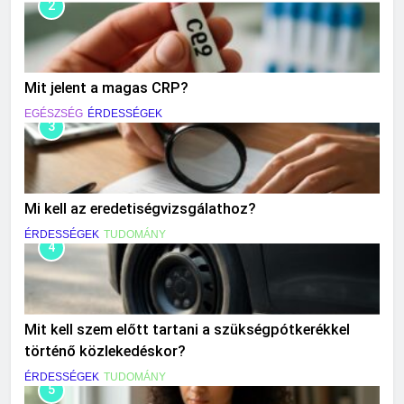
2
Mit jelent a magas CRP?
EGÉSZSÉG
ÉRDESSÉGEK
3
Mi kell az eredetiségvizsgálathoz?
ÉRDESSÉGEK
TUDOMÁNY
4
Mit kell szem előtt tartani a szükségpótkerékkel
történő közlekedéskor?
ÉRDESSÉGEK
TUDOMÁNY
5