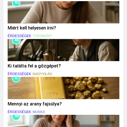
45
Miért kell helyesen írni?
ÉRDESSÉGEK
TUDOMÁNY
46
Ki találta fel a gőzgépet?
ÉRDESSÉGEK
NAGYVILÁG
47
Mennyi az arany fajsúlya?
ÉRDESSÉGEK
MUNKA
48