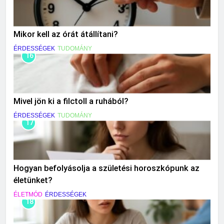
Mikor kell az órát átállítani?
ÉRDESSÉGEK
TUDOMÁNY
16
Mivel jön ki a filctoll a ruhából?
ÉRDESSÉGEK
TUDOMÁNY
17
Hogyan befolyásolja a születési horoszkópunk az
életünket?
ÉLETMÓD
ÉRDESSÉGEK
18