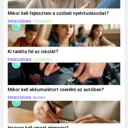
Mikor kell fejleszteni a szóbeli nyelvtudásodat?
ÉRDESSÉGEK
TUDOMÁNY
19
Ki találta fel az iskolát?
ÉRDESSÉGEK
TUDOMÁNY
20
Mikor kell akkumulátort cserélni az autóban?
ÉRDESSÉGEK
MUNKA
21
Hogyan kell verset elemezni?