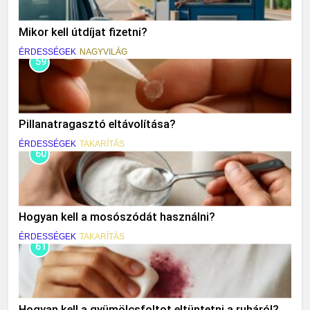
Mikor kell útdíjat fizetni?
ÉRDESSÉGEK
NAGYVILÁG
59
Pillanatragasztó eltávolítása?
ÉRDESSÉGEK
TAKARÍTÁS
60
Hogyan kell a mosószódát használni?
ÉRDESSÉGEK
TAKARÍTÁS
61
Hogyan kell a gyümölcsfoltot eltüntetni a ruháról?