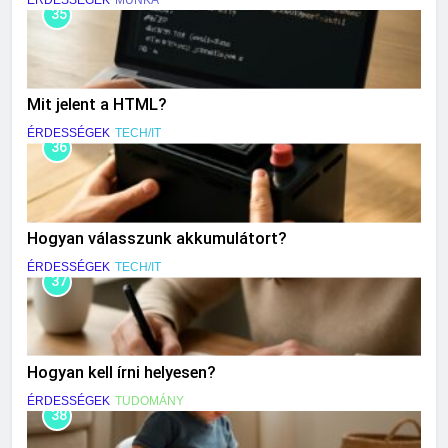
35
Mit jelent a HTML?
ÉRDESSÉGEK
TECH/IT
36
Hogyan válasszunk akkumulátort?
ÉRDESSÉGEK
TECH/IT
37
Hogyan kell írni helyesen?
ÉRDESSÉGEK
TUDOMÁNY
38