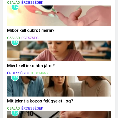
CSALÁD
ÉRDESSÉGEK
12
Mikor kell cukrot mérni?
CSALÁD
EGÉSZSÉG
13
Miért kell iskolába járni?
ÉRDESSÉGEK
TUDOMÁNY
14
Mit jelent a közös felügyeleti jog?
CSALÁD
ÉRDESSÉGEK
15