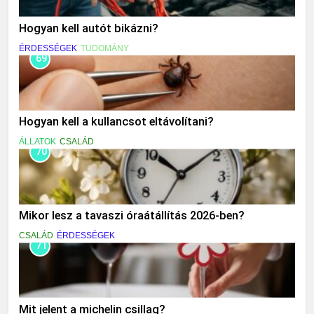
Hogyan kell autót bikázni?
ÉRDESSÉGEK
TUDOMÁNY
69
Hogyan kell a kullancsot eltávolítani?
ÁLLATOK
CSALÁD
70
Mikor lesz a tavaszi óraátállítás 2026-ben?
CSALÁD
ÉRDESSÉGEK
71
Mit jelent a michelin csillag?