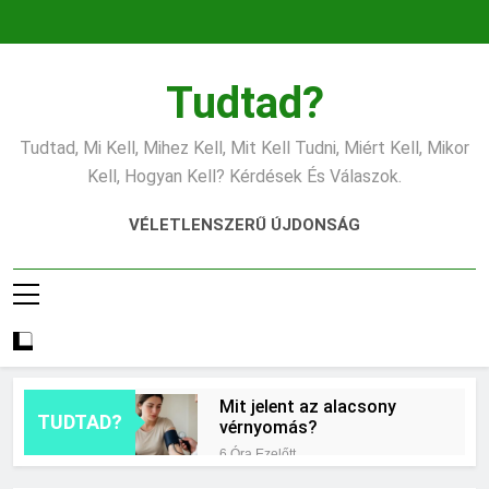
Ugrás
a
tartalomra
Tudtad?
Tudtad, Mi Kell, Mihez Kell, Mit Kell Tudni, Miért Kell, Mikor
Kell, Hogyan Kell? Kérdések És Válaszok.
VÉLETLENSZERŰ ÚJDONSÁG
Mit jelent az alacsony
TUDTAD?
vérnyomás?
6 Óra Ezelőtt
Hogyan kell glettelni?