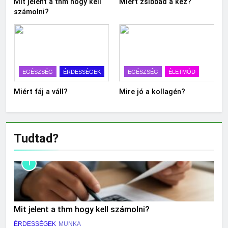
Mit jelent a thm hogy kell
Miért zsibbad a kéz?
számolni?
EGÉSZSÉG
ÉRDESSÉGEK
EGÉSZSÉG
ÉLETMÓD
Miért fáj a váll?
Mire jó a kollagén?
Tudtad?
1
Mit jelent a thm hogy kell számolni?
ÉRDESSÉGEK
MUNKA