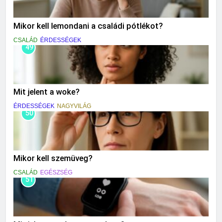
Mikor kell lemondani a családi pótlékot?
CSALÁD
ÉRDESSÉGEK
49
Mit jelent a woke?
ÉRDESSÉGEK
NAGYVILÁG
50
Mikor kell szemüveg?
CSALÁD
EGÉSZSÉG
51