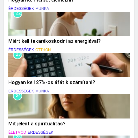
ÉRDESSÉGEK
MUNKA
22
Miért kell takarékoskodni az energiával?
ÉRDESSÉGEK
OTTHON
23
Hogyan kell 27%-os áfát kiszámítani?
ÉRDESSÉGEK
MUNKA
24
Mit jelent a spiritualitás?
ÉLETMÓD
ÉRDESSÉGEK
25