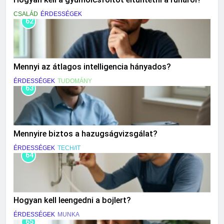
CSALÁD
ÉRDESSÉGEK
62
Mennyi az átlagos intelligencia hányados?
ÉRDESSÉGEK
TUDOMÁNY
63
Mennyire biztos a hazugságvizsgálat?
ÉRDESSÉGEK
TECH/IT
64
Hogyan kell leengedni a bojlert?
ÉRDESSÉGEK
MUNKA
65