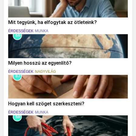
Mit tegyünk, ha elfogytak az ötleteink?
ÉRDESSÉGEK
MUNKA
66
Milyen hosszú az egyenlítő?
ÉRDESSÉGEK
NAGYVILÁG
67
Hogyan kell szöget szerkeszteni?
ÉRDESSÉGEK
MUNKA
68