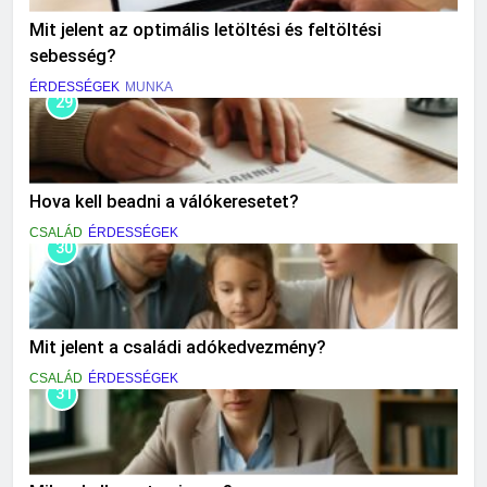
Mit jelent az optimális letöltési és feltöltési
sebesség?
ÉRDESSÉGEK
MUNKA
29
Hova kell beadni a válókeresetet?
CSALÁD
ÉRDESSÉGEK
30
Mit jelent a családi adókedvezmény?
CSALÁD
ÉRDESSÉGEK
31