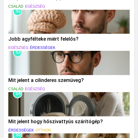
CSALÁD
EGÉSZSÉG
52
Jobb agyfélteke miért felelős?
EGÉSZSÉG
ÉRDESSÉGEK
53
Mit jelent a cilinderes szemüveg?
CSALÁD
EGÉSZSÉG
54
Mit jelent hogy hőszivattyús szárítógép?
ÉRDESSÉGEK
OTTHON
55