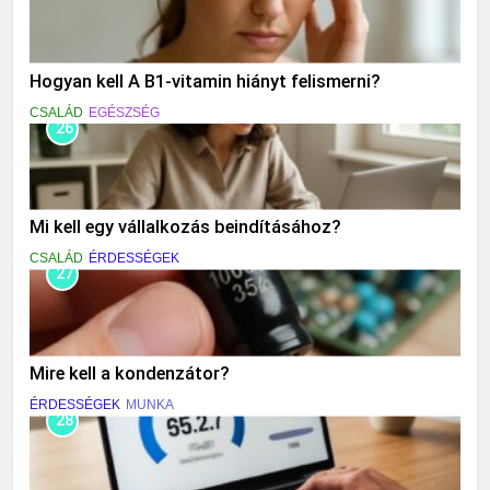
Hogyan kell A B1-vitamin hiányt felismerni?
CSALÁD
EGÉSZSÉG
26
Mi kell egy vállalkozás beindításához?
CSALÁD
ÉRDESSÉGEK
27
Mire kell a kondenzátor?
ÉRDESSÉGEK
MUNKA
28