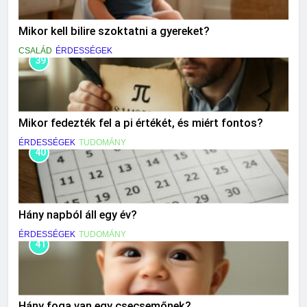
Mikor kell bilire szoktatni a gyereket?
CSALÁD
ÉRDESSÉGEK
39
Mikor fedezték fel a pi értékét, és miért fontos?
ÉRDESSÉGEK
TUDOMÁNY
40
Hány napból áll egy év?
ÉRDESSÉGEK
TUDOMÁNY
41
Hány foga van egy csecsemőnek?