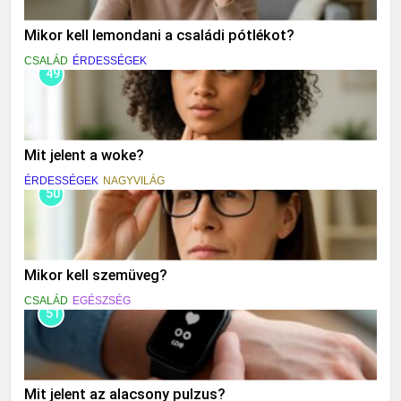
Mikor kell lemondani a családi pótlékot?
CSALÁD
ÉRDESSÉGEK
49
Mit jelent a woke?
ÉRDESSÉGEK
NAGYVILÁG
50
Mikor kell szemüveg?
CSALÁD
EGÉSZSÉG
51
Mit jelent az alacsony pulzus?