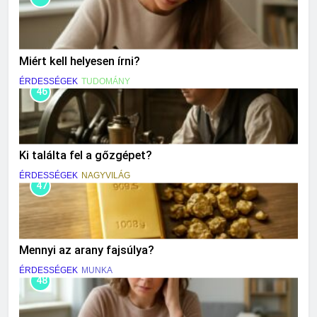
Miért kell helyesen írni?
ÉRDESSÉGEK
TUDOMÁNY
46
Ki találta fel a gőzgépet?
ÉRDESSÉGEK
NAGYVILÁG
47
Mennyi az arany fajsúlya?
ÉRDESSÉGEK
MUNKA
48