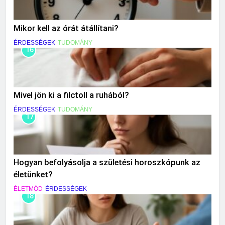
Mikor kell az órát átállítani?
ÉRDESSÉGEK
TUDOMÁNY
16
Mivel jön ki a filctoll a ruhából?
ÉRDESSÉGEK
TUDOMÁNY
17
Hogyan befolyásolja a születési horoszkópunk az
életünket?
ÉLETMÓD
ÉRDESSÉGEK
18