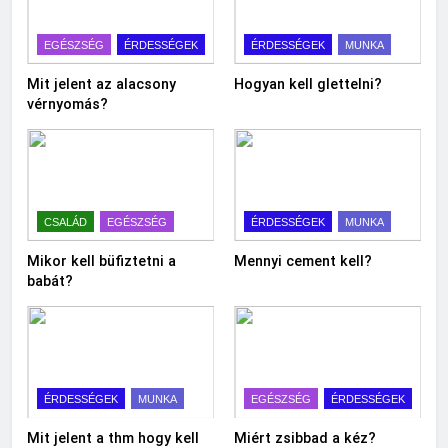
EGÉSZSÉG
ÉRDESSÉGEK
ÉRDESSÉGEK
MUNKA
Mit jelent az alacsony
Hogyan kell glettelni?
vérnyomás?
CSALÁD
EGÉSZSÉG
ÉRDESSÉGEK
MUNKA
Mikor kell büfiztetni a
Mennyi cement kell?
babát?
ÉRDESSÉGEK
MUNKA
EGÉSZSÉG
ÉRDESSÉGEK
Mit jelent a thm hogy kell
Miért zsibbad a kéz?