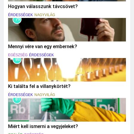
Hogyan válasszunk távcsövet?
ÉRDESSÉGEK
NAGYVILÁG
79
Mennyi vére van egy embernek?
EGÉSZSÉG
ÉRDESSÉGEK
80
Ki találta fel a villanykörtét?
ÉRDESSÉGEK
NAGYVILÁG
81
Miért kell ismerni a vegyjeleket?