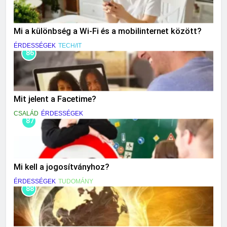
Mi a különbség a Wi-Fi és a mobilinternet között?
ÉRDESSÉGEK
TECH/IT
86
Mit jelent a Facetime?
CSALÁD
ÉRDESSÉGEK
87
Mi kell a jogosítványhoz?
ÉRDESSÉGEK
TUDOMÁNY
88