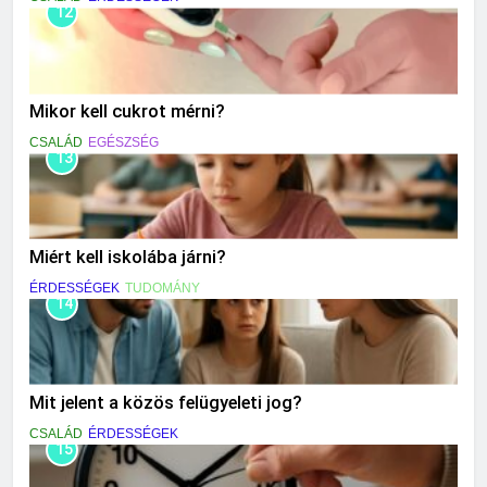
12
Mikor kell cukrot mérni?
CSALÁD
EGÉSZSÉG
13
Miért kell iskolába járni?
ÉRDESSÉGEK
TUDOMÁNY
14
Mit jelent a közös felügyeleti jog?
CSALÁD
ÉRDESSÉGEK
15