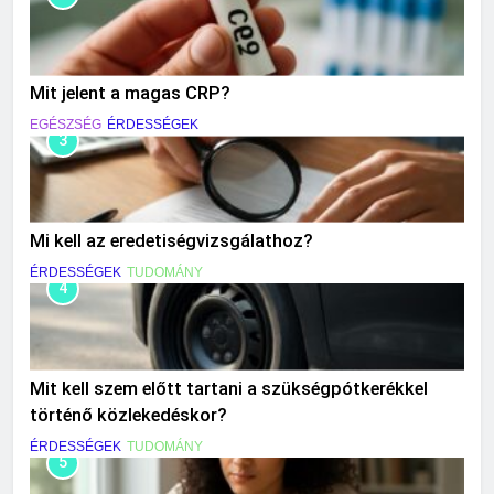
Mit jelent a magas CRP?
EGÉSZSÉG
ÉRDESSÉGEK
3
Mi kell az eredetiségvizsgálathoz?
ÉRDESSÉGEK
TUDOMÁNY
4
Mit kell szem előtt tartani a szükségpótkerékkel
történő közlekedéskor?
ÉRDESSÉGEK
TUDOMÁNY
5