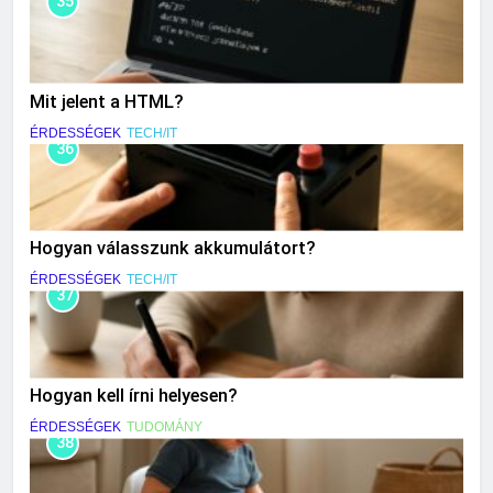
35
Mit jelent a HTML?
ÉRDESSÉGEK
TECH/IT
36
Hogyan válasszunk akkumulátort?
ÉRDESSÉGEK
TECH/IT
37
Hogyan kell írni helyesen?
ÉRDESSÉGEK
TUDOMÁNY
38