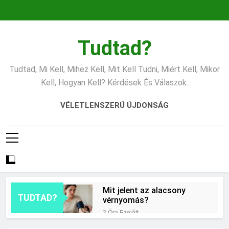
Ugrás
a
tartalomra
Tudtad?
Tudtad, Mi Kell, Mihez Kell, Mit Kell Tudni, Miért Kell, Mikor
Kell, Hogyan Kell? Kérdések És Válaszok.
VÉLETLENSZERŰ ÚJDONSÁG
Mit jelent az alacsony
TUDTAD?
vérnyomás?
2 Óra Ezelőtt
Hogyan kell glettelni?