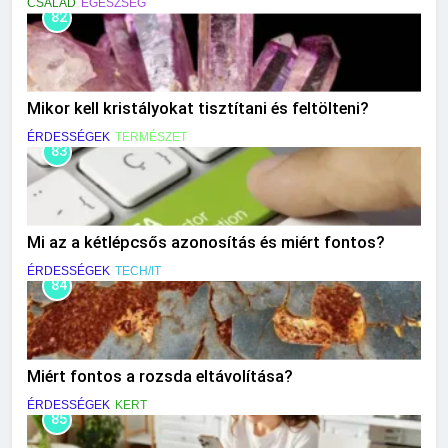
CSALÁD
EGÉSZSÉG
82
Mikor kell kristályokat tisztítani és feltölteni?
ÉRDESSÉGEK
TERMÉSZET
83
Mi az a kétlépcsős azonosítás és miért fontos?
ÉRDESSÉGEK
TECH/IT
84
Miért fontos a rozsda eltávolítása?
ÉRDESSÉGEK
KERT
85