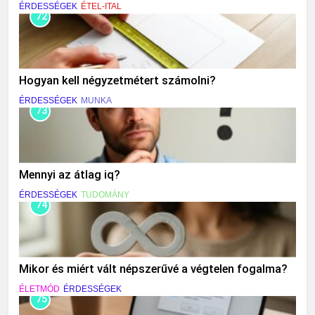
ÉRDESSÉGEK
ÉTEL-ITAL
72
Hogyan kell négyzetmétert számolni?
ÉRDESSÉGEK
MUNKA
73
Mennyi az átlag iq?
ÉRDESSÉGEK
TUDOMÁNY
74
Mikor és miért vált népszerűvé a végtelen fogalma?
ÉLETMÓD
ÉRDESSÉGEK
75