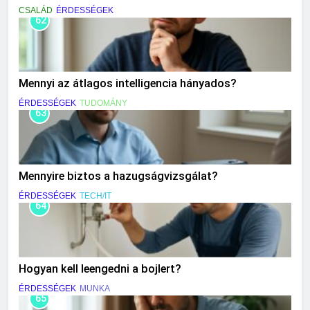
CSALÁD
ÉRDESSÉGEK
62
Mennyi az átlagos intelligencia hányados?
ÉRDESSÉGEK
TUDOMÁNY
63
Mennyire biztos a hazugságvizsgálat?
ÉRDESSÉGEK
TECH/IT
64
Hogyan kell leengedni a bojlert?
ÉRDESSÉGEK
MUNKA
65