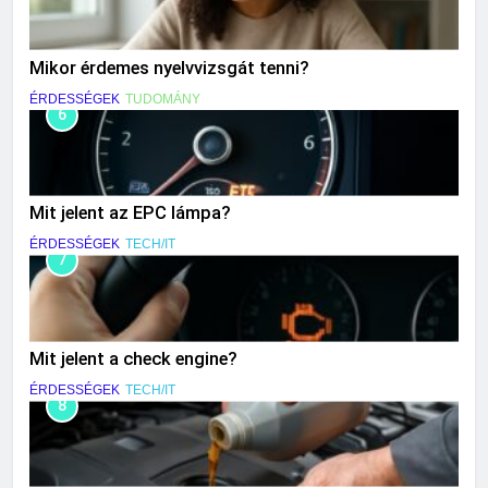
Mikor érdemes nyelvvizsgát tenni?
ÉRDESSÉGEK
TUDOMÁNY
6
Mit jelent az EPC lámpa?
ÉRDESSÉGEK
TECH/IT
7
Mit jelent a check engine?
ÉRDESSÉGEK
TECH/IT
8