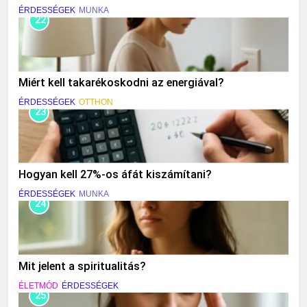
ÉRDESSÉGEK
MUNKA
22
Miért kell takarékoskodni az energiával?
ÉRDESSÉGEK
OTTHON
23
Hogyan kell 27%-os áfát kiszámítani?
ÉRDESSÉGEK
MUNKA
24
Mit jelent a spiritualitás?
ÉLETMÓD
ÉRDESSÉGEK
25