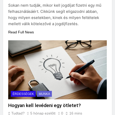
Sokan nem tudják, mikor kell jogdíjat fizetni egy mű
3 Nap Ezelőtt
felhasználásáért. Cikkünk segít eligazodni abban,
hogy milyen esetekben, kinek és milyen feltételek
mellett válik kötelezővé a jogdíjfizetés.
Read Full News
ÉRDESSÉGEK
MUNKA
Hogyan kell levédeni egy ötletet?
Tudtad?
5 hónap ezelőtt
0
16 mins