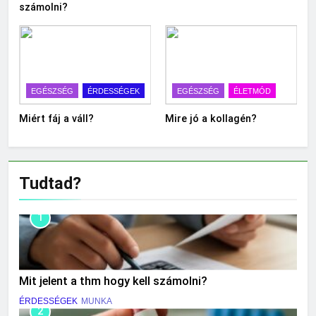
számolni?
EGÉSZSÉG
ÉRDESSÉGEK
EGÉSZSÉG
ÉLETMÓD
Miért fáj a váll?
Mire jó a kollagén?
Tudtad?
1
Mit jelent a thm hogy kell számolni?
ÉRDESSÉGEK
MUNKA
2