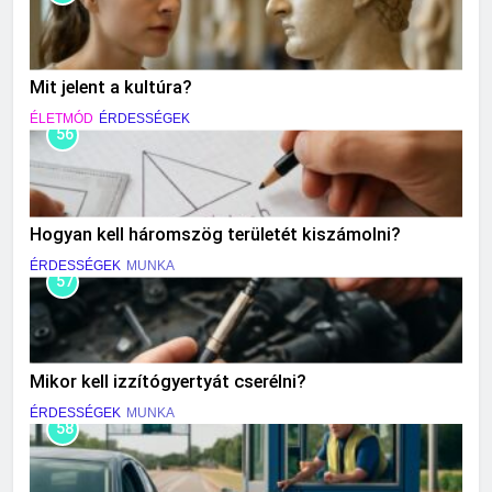
Mit jelent a kultúra?
ÉLETMÓD
ÉRDESSÉGEK
56
Hogyan kell háromszög területét kiszámolni?
ÉRDESSÉGEK
MUNKA
57
Mikor kell izzítógyertyát cserélni?
ÉRDESSÉGEK
MUNKA
58