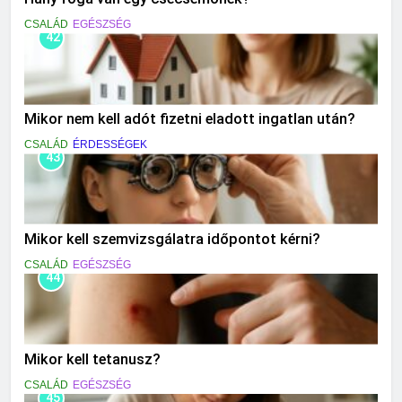
CSALÁD
EGÉSZSÉG
42
Mikor nem kell adót fizetni eladott ingatlan után?
CSALÁD
ÉRDESSÉGEK
43
Mikor kell szemvizsgálatra időpontot kérni?
CSALÁD
EGÉSZSÉG
44
Mikor kell tetanusz?
CSALÁD
EGÉSZSÉG
45