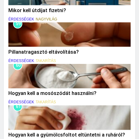
Mikor kell útdíjat fizetni?
ÉRDESSÉGEK
NAGYVILÁG
59
Pillanatragasztó eltávolítása?
ÉRDESSÉGEK
TAKARÍTÁS
60
Hogyan kell a mosószódát használni?
ÉRDESSÉGEK
TAKARÍTÁS
61
Hogyan kell a gyümölcsfoltot eltüntetni a ruháról?