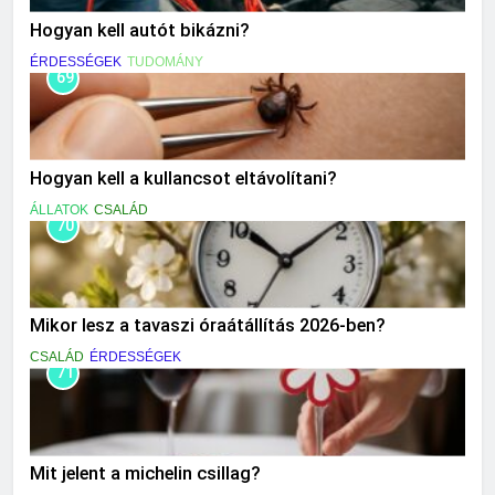
Hogyan kell autót bikázni?
ÉRDESSÉGEK
TUDOMÁNY
69
Hogyan kell a kullancsot eltávolítani?
ÁLLATOK
CSALÁD
70
Mikor lesz a tavaszi óraátállítás 2026-ben?
CSALÁD
ÉRDESSÉGEK
71
Mit jelent a michelin csillag?