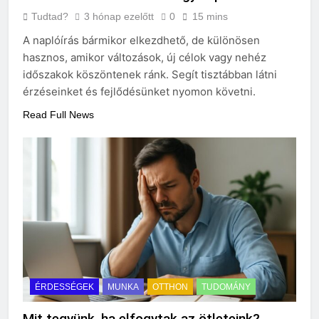
Tudtad?
3 hónap ezelőtt
0
15 mins
A naplóírás bármikor elkezdhető, de különösen
hasznos, amikor változások, új célok vagy nehéz
időszakok köszöntenek ránk. Segít tisztábban látni
érzéseinket és fejlődésünket nyomon követni.
Read Full News
ÉRDESSÉGEK
MUNKA
OTTHON
TUDOMÁNY
Mit tegyünk, ha elfogytak az ötleteink?