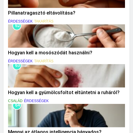
Pillanatragasztó eltávolítása?
ÉRDESSÉGEK
TAKARÍTÁS
62
Hogyan kell a mosószódát használni?
ÉRDESSÉGEK
TAKARÍTÁS
63
Hogyan kell a gyümölcsfoltot eltüntetni a ruháról?
CSALÁD
ÉRDESSÉGEK
64
Mennyi az átlagos intelligencia hányados?