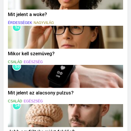
Mit jelent a woke?
ÉRDESSÉGEK
NAGYVILÁG
52
Mikor kell szemüveg?
CSALÁD
EGÉSZSÉG
53
Mit jelent az alacsony pulzus?
CSALÁD
EGÉSZSÉG
54