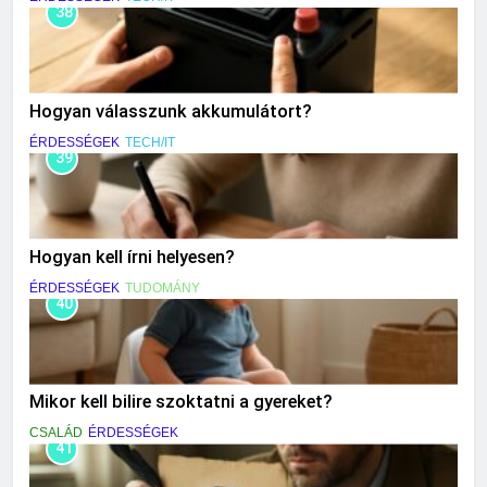
38
Hogyan válasszunk akkumulátort?
ÉRDESSÉGEK
TECH/IT
39
Hogyan kell írni helyesen?
ÉRDESSÉGEK
TUDOMÁNY
40
Mikor kell bilire szoktatni a gyereket?
CSALÁD
ÉRDESSÉGEK
41