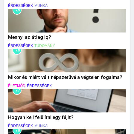
ÉRDESSÉGEK
MUNKA
75
Mennyi az átlag iq?
ÉRDESSÉGEK
TUDOMÁNY
76
Mikor és miért vált népszerűvé a végtelen fogalma?
ÉLETMÓD
ÉRDESSÉGEK
77
Hogyan kell felülírni egy fájlt?
ÉRDESSÉGEK
MUNKA
78