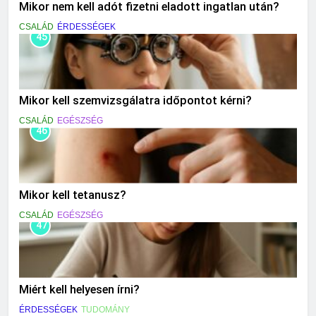
Mikor nem kell adót fizetni eladott ingatlan után?
CSALÁD
ÉRDESSÉGEK
45
Mikor kell szemvizsgálatra időpontot kérni?
CSALÁD
EGÉSZSÉG
46
Mikor kell tetanusz?
CSALÁD
EGÉSZSÉG
47
Miért kell helyesen írni?
ÉRDESSÉGEK
TUDOMÁNY