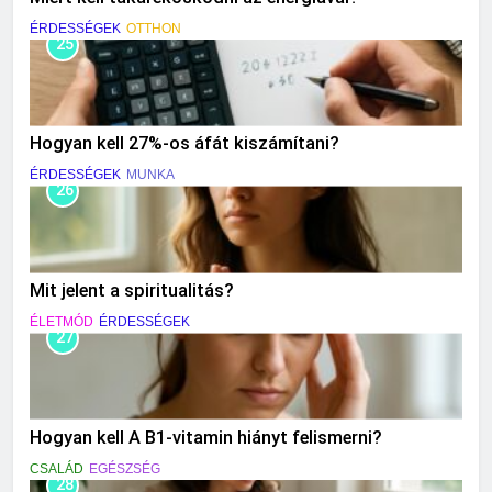
ÉRDESSÉGEK
OTTHON
25
Hogyan kell 27%-os áfát kiszámítani?
ÉRDESSÉGEK
MUNKA
26
Mit jelent a spiritualitás?
ÉLETMÓD
ÉRDESSÉGEK
27
Hogyan kell A B1-vitamin hiányt felismerni?
CSALÁD
EGÉSZSÉG
28