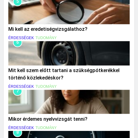
5
Mi kell az eredetiségvizsgálathoz?
ÉRDESSÉGEK
TUDOMÁNY
6
Mit kell szem előtt tartani a szükségpótkerékkel
történő közlekedéskor?
ÉRDESSÉGEK
TUDOMÁNY
7
Mikor érdemes nyelvvizsgát tenni?
ÉRDESSÉGEK
TUDOMÁNY
8