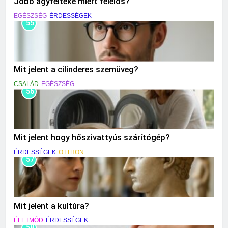
Jobb agyfélteke miért felelős?
EGÉSZSÉG
ÉRDESSÉGEK
55
Mit jelent a cilinderes szemüveg?
CSALÁD
EGÉSZSÉG
56
Mit jelent hogy hőszivattyús szárítógép?
ÉRDESSÉGEK
OTTHON
57
Mit jelent a kultúra?
ÉLETMÓD
ÉRDESSÉGEK
58