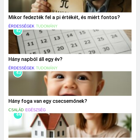
Mikor fedezték fel a pi értékét, és miért fontos?
ÉRDESSÉGEK
TUDOMÁNY
42
Hány napból áll egy év?
ÉRDESSÉGEK
TUDOMÁNY
43
Hány foga van egy csecsemőnek?
CSALÁD
EGÉSZSÉG
44