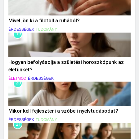
Mivel jön ki a filctoll a ruhából?
ÉRDESSÉGEK
TUDOMÁNY
19
Hogyan befolyásolja a születési horoszkópunk az
életünket?
ÉLETMÓD
ÉRDESSÉGEK
20
Mikor kell fejleszteni a szóbeli nyelvtudásodat?
ÉRDESSÉGEK
TUDOMÁNY
21