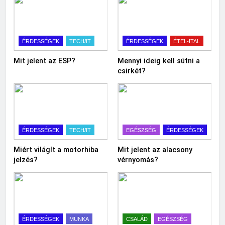
ÉRDESSÉGEK
TECH/IT
ÉRDESSÉGEK
ÉTEL-ITAL
Mit jelent az ESP?
Mennyi ideig kell sütni a
csirkét?
ÉRDESSÉGEK
TECH/IT
EGÉSZSÉG
ÉRDESSÉGEK
Miért világít a motorhiba
Mit jelent az alacsony
jelzés?
vérnyomás?
ÉRDESSÉGEK
MUNKA
CSALÁD
EGÉSZSÉG