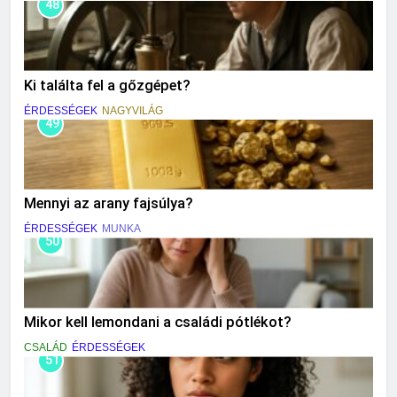
48
Ki találta fel a gőzgépet?
ÉRDESSÉGEK
NAGYVILÁG
49
Mennyi az arany fajsúlya?
ÉRDESSÉGEK
MUNKA
50
Mikor kell lemondani a családi pótlékot?
CSALÁD
ÉRDESSÉGEK
51