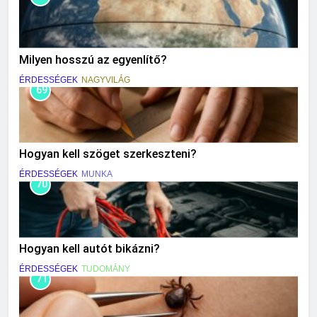
Milyen hosszú az egyenlítő?
ÉRDESSÉGEK
NAGYVILÁG
69
Hogyan kell szöget szerkeszteni?
ÉRDESSÉGEK
MUNKA
70
Hogyan kell autót bikázni?
ÉRDESSÉGEK
TUDOMÁNY
71