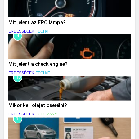
Mit jelent az EPC lámpa?
ÉRDESSÉGEK
TECH/IT
9
Mit jelent a check engine?
ÉRDESSÉGEK
TECH/IT
10
Mikor kell olajat cserélni?
ÉRDESSÉGEK
TUDOMÁNY
11