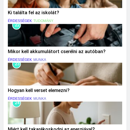
Ki találta fel az iskolát?
ÉRDESSÉGEK
TUDOMÁNY
22
Mikor kell akkumulátort cserélni az autóban?
ÉRDESSÉGEK
MUNKA
23
Hogyan kell verset elemezni?
ÉRDESSÉGEK
MUNKA
24
Miért kell takarékoskodni az energiával?