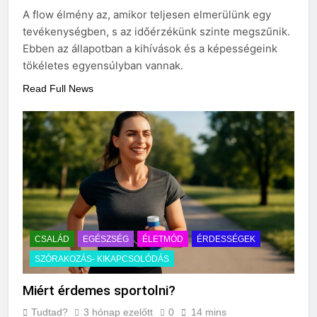
Miért fáj a váll?
A flow élmény az, amikor teljesen elmerülünk egy
3 Nap Ezelőtt
tevékenységben, s az időérzékünk szinte megszűnik.
Ebben az állapotban a kihívások és a képességeink
tökéletes egyensúlyban vannak.
Read Full News
CSALÁD
EGÉSZSÉG
ÉLETMÓD
ÉRDESSÉGEK
SZÓRAKOZÁS- KIKAPCSOLÓDÁS
Miért érdemes sportolni?
Tudtad?
3 hónap ezelőtt
0
14 mins