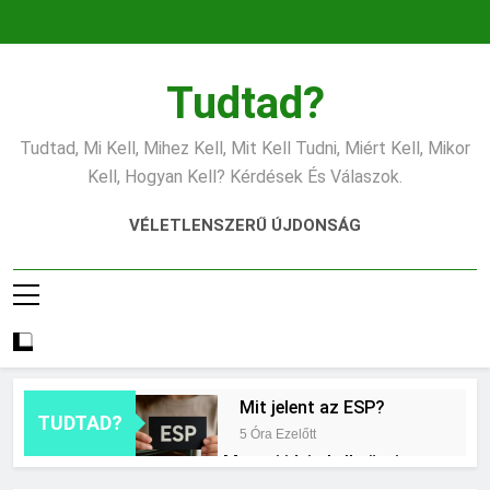
Ugrás
a
tartalomra
Tudtad?
Tudtad, Mi Kell, Mihez Kell, Mit Kell Tudni, Miért Kell, Mikor
Kell, Hogyan Kell? Kérdések És Válaszok.
VÉLETLENSZERŰ ÚJDONSÁG
Mit jelent az ESP?
TUDTAD?
5 Óra Ezelőtt
Mennyi ideig kell sütni a
csirkét?