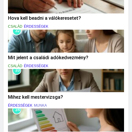
Hova kell beadni a válókeresetet?
CSALÁD
ÉRDESSÉGEK
32
Mit jelent a családi adókedvezmény?
CSALÁD
ÉRDESSÉGEK
33
Mihez kell mestervizsga?
ÉRDESSÉGEK
MUNKA
34