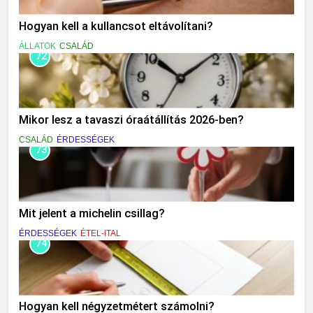
Hogyan kell a kullancsot eltávolítani?
ÁLLATOK
CSALÁD
72
Mikor lesz a tavaszi óraátállítás 2026-ben?
CSALÁD
ÉRDESSÉGEK
73
Mit jelent a michelin csillag?
ÉRDESSÉGEK
ÉTEL-ITAL
74
Hogyan kell négyzetmétert számolni?