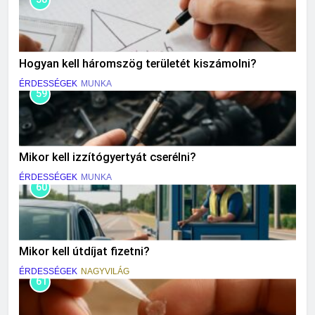
Hogyan kell háromszög területét kiszámolni?
ÉRDESSÉGEK
MUNKA
59
Mikor kell izzítógyertyát cserélni?
ÉRDESSÉGEK
MUNKA
60
Mikor kell útdíjat fizetni?
ÉRDESSÉGEK
NAGYVILÁG
61