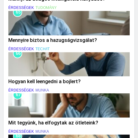
ÉRDESSÉGEK
TUDOMÁNY
65
Mennyire biztos a hazugságvizsgálat?
ÉRDESSÉGEK
TECH/IT
66
Hogyan kell leengedni a bojlert?
ÉRDESSÉGEK
MUNKA
67
Mit tegyünk, ha elfogytak az ötleteink?
ÉRDESSÉGEK
MUNKA
68