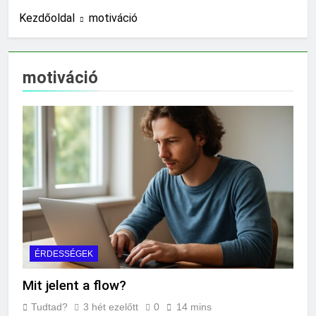
13 Óra Ezelőtt
Kezdőoldal
motiváció
Miért világít a motorhiba
jelzés?
21 Óra Ezelőtt
motiváció
Mit jelent az alacsony
vérnyomás?
1 Nap Ezelőtt
Hogyan kell glettelni?
2 Nap Ezelőtt
Mikor kell büfiztetni a
babát?
2 Nap Ezelőtt
Mennyi cement kell?
2 Nap Ezelőtt
Mit jelent a thm hogy kell
számolni?
ÉRDESSÉGEK
3 Nap Ezelőtt
Mit jelent a flow?
Miért zsibbad a kéz?
3 Nap Ezelőtt
Tudtad?
3 hét ezelőtt
0
14 mins