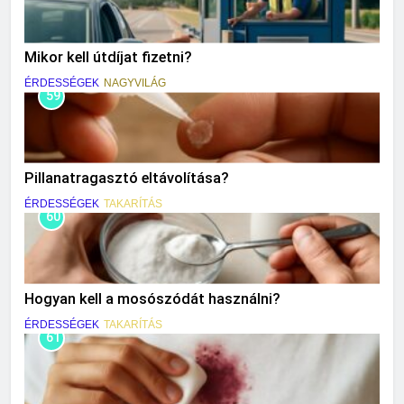
Mikor kell útdíjat fizetni?
ÉRDESSÉGEK
NAGYVILÁG
59
Pillanatragasztó eltávolítása?
ÉRDESSÉGEK
TAKARÍTÁS
60
Hogyan kell a mosószódát használni?
ÉRDESSÉGEK
TAKARÍTÁS
61