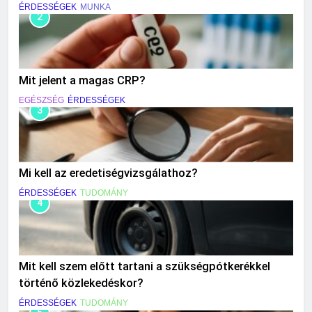
ÉRDESSÉGEK
MUNKA
2
Mit jelent a magas CRP?
EGÉSZSÉG
ÉRDESSÉGEK
3
Mi kell az eredetiségvizsgálathoz?
ÉRDESSÉGEK
TUDOMÁNY
4
Mit kell szem előtt tartani a szükségpótkerékkel
történő közlekedéskor?
ÉRDESSÉGEK
TUDOMÁNY