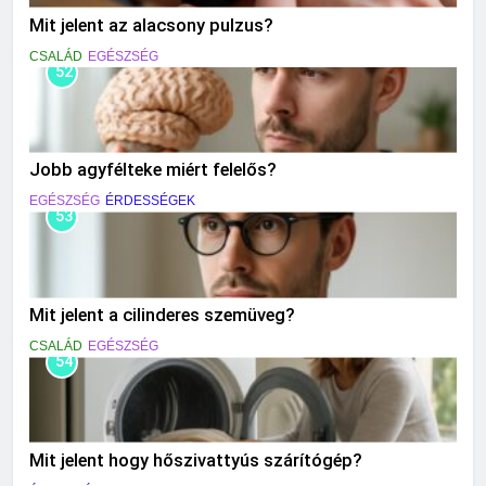
Mit jelent az alacsony pulzus?
CSALÁD
EGÉSZSÉG
52
Jobb agyfélteke miért felelős?
EGÉSZSÉG
ÉRDESSÉGEK
53
Mit jelent a cilinderes szemüveg?
CSALÁD
EGÉSZSÉG
54
Mit jelent hogy hőszivattyús szárítógép?