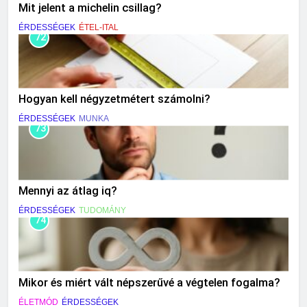
Mit jelent a michelin csillag?
ÉRDESSÉGEK
ÉTEL-ITAL
72
Hogyan kell négyzetmétert számolni?
ÉRDESSÉGEK
MUNKA
73
Mennyi az átlag iq?
ÉRDESSÉGEK
TUDOMÁNY
74
Mikor és miért vált népszerűvé a végtelen fogalma?
ÉLETMÓD
ÉRDESSÉGEK