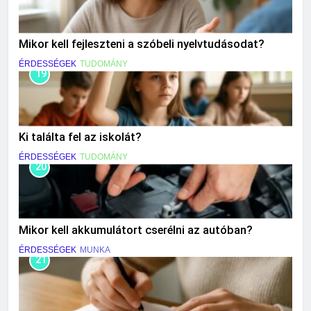
Mikor kell fejleszteni a szóbeli nyelvtudásodat?
ÉRDESSÉGEK
TUDOMÁNY
19
Ki találta fel az iskolát?
ÉRDESSÉGEK
TUDOMÁNY
20
Mikor kell akkumulátort cserélni az autóban?
ÉRDESSÉGEK
MUNKA
21