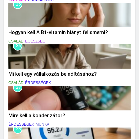
25
Hogyan kell A B1-vitamin hiányt felismerni?
CSALÁD
EGÉSZSÉG
26
Mi kell egy vállalkozás beindításához?
CSALÁD
ÉRDESSÉGEK
27
Mire kell a kondenzátor?
ÉRDESSÉGEK
MUNKA
28