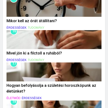
Mikor kell az órát átállítani?
ÉRDESSÉGEK
TUDOMÁNY
16
Mivel jön ki a filctoll a ruhából?
ÉRDESSÉGEK
TUDOMÁNY
17
Hogyan befolyásolja a születési horoszkópunk az
életünket?
ÉLETMÓD
ÉRDESSÉGEK
18