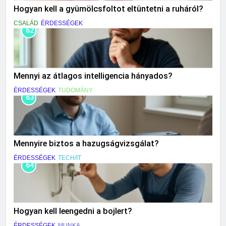
Hogyan kell a gyümölcsfoltot eltüntetni a ruháról?
CSALÁD
ÉRDESSÉGEK
62
Mennyi az átlagos intelligencia hányados?
ÉRDESSÉGEK
TUDOMÁNY
63
Mennyire biztos a hazugságvizsgálat?
ÉRDESSÉGEK
TECH/IT
64
Hogyan kell leengedni a bojlert?
ÉRDESSÉGEK
MUNKA