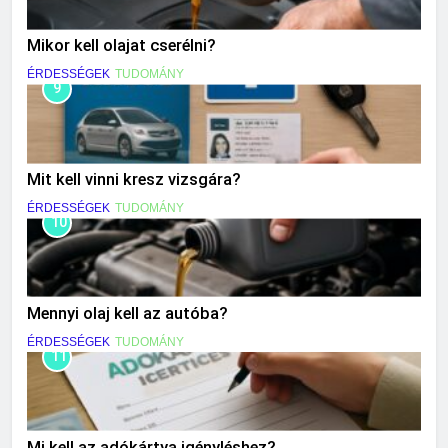
Mikor kell olajat cserélni?
ÉRDESSÉGEK
TUDOMÁNY
9
Mit kell vinni kresz vizsgára?
ÉRDESSÉGEK
TUDOMÁNY
10
Mennyi olaj kell az autóba?
ÉRDESSÉGEK
TUDOMÁNY
11
Mi kell az adókártya igényléshez?