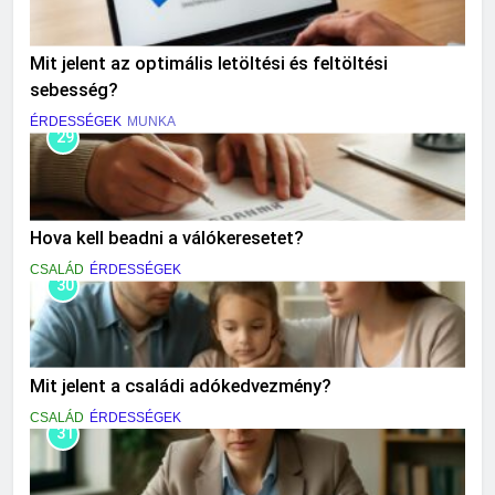
Mit jelent az optimális letöltési és feltöltési
sebesség?
ÉRDESSÉGEK
MUNKA
29
Hova kell beadni a válókeresetet?
CSALÁD
ÉRDESSÉGEK
30
Mit jelent a családi adókedvezmény?
CSALÁD
ÉRDESSÉGEK
31