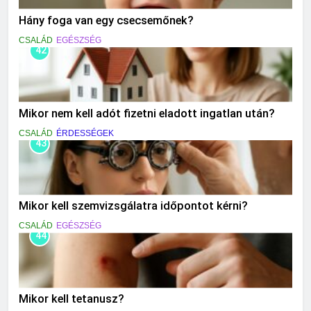
Hány foga van egy csecsemőnek?
CSALÁD
EGÉSZSÉG
42
Mikor nem kell adót fizetni eladott ingatlan után?
CSALÁD
ÉRDESSÉGEK
43
Mikor kell szemvizsgálatra időpontot kérni?
CSALÁD
EGÉSZSÉG
44
Mikor kell tetanusz?