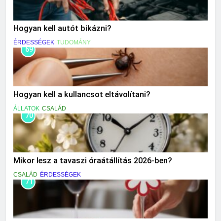
Hogyan kell autót bikázni?
ÉRDESSÉGEK
TUDOMÁNY
69
Hogyan kell a kullancsot eltávolítani?
ÁLLATOK
CSALÁD
70
Mikor lesz a tavaszi óraátállítás 2026-ben?
CSALÁD
ÉRDESSÉGEK
71