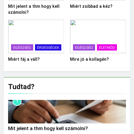
Mit jelent a thm hogy kell
Miért zsibbad a kéz?
számolni?
EGÉSZSÉG
ÉRDESSÉGEK
EGÉSZSÉG
ÉLETMÓD
Miért fáj a váll?
Mire jó a kollagén?
Tudtad?
1
Mit jelent a thm hogy kell számolni?