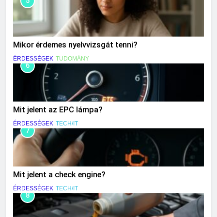
5
Mikor érdemes nyelvvizsgát tenni?
ÉRDESSÉGEK
TUDOMÁNY
6
Mit jelent az EPC lámpa?
ÉRDESSÉGEK
TECH/IT
7
Mit jelent a check engine?
ÉRDESSÉGEK
TECH/IT
8