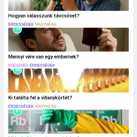
Hogyan válasszunk távcsövet?
ÉRDESSÉGEK
NAGYVILÁG
79
Mennyi vére van egy embernek?
EGÉSZSÉG
ÉRDESSÉGEK
80
Ki találta fel a villanykörtét?
ÉRDESSÉGEK
NAGYVILÁG
81