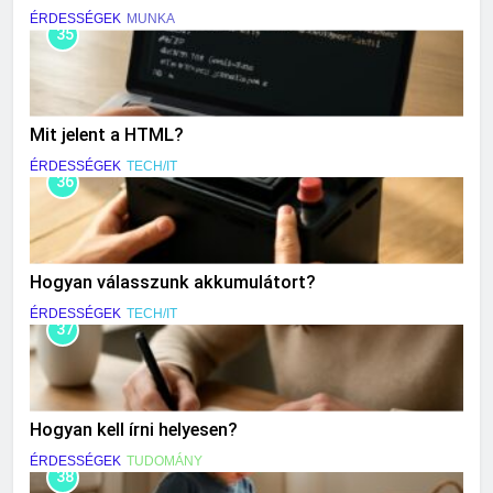
ÉRDESSÉGEK
MUNKA
35
Mit jelent a HTML?
ÉRDESSÉGEK
TECH/IT
36
Hogyan válasszunk akkumulátort?
ÉRDESSÉGEK
TECH/IT
37
Hogyan kell írni helyesen?
ÉRDESSÉGEK
TUDOMÁNY
38