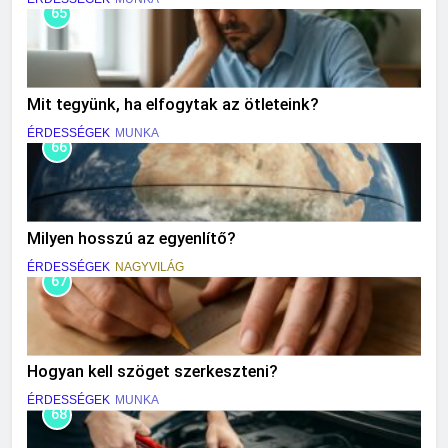
65
Mit tegyünk, ha elfogytak az ötleteink?
ÉRDESSÉGEK
MUNKA
66
Milyen hosszú az egyenlítő?
ÉRDESSÉGEK
NAGYVILÁG
67
Hogyan kell szöget szerkeszteni?
ÉRDESSÉGEK
MUNKA
68