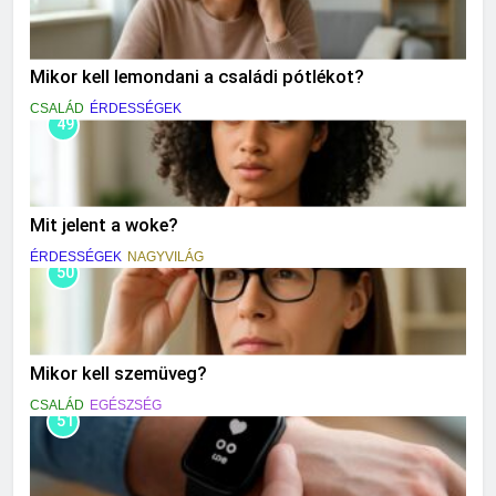
Mikor kell lemondani a családi pótlékot?
CSALÁD
ÉRDESSÉGEK
49
Mit jelent a woke?
ÉRDESSÉGEK
NAGYVILÁG
50
Mikor kell szemüveg?
CSALÁD
EGÉSZSÉG
51