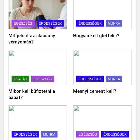
EGÉSZSÉG
ÉRDESSÉGEK
ÉRDESSÉGEK
MUNKA
Mit jelent az alacsony
Hogyan kell glettelni?
vérnyomás?
CSALÁD
EGÉSZSÉG
ÉRDESSÉGEK
MUNKA
Mikor kell büfiztetni a
Mennyi cement kell?
babát?
ÉRDESSÉGEK
MUNKA
EGÉSZSÉG
ÉRDESSÉGEK