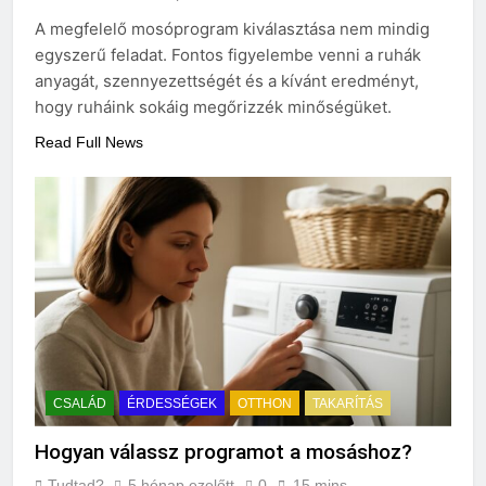
A megfelelő mosóprogram kiválasztása nem mindig
egyszerű feladat. Fontos figyelembe venni a ruhák
anyagát, szennyezettségét és a kívánt eredményt,
hogy ruháink sokáig megőrizzék minőségüket.
Read Full News
CSALÁD
ÉRDESSÉGEK
OTTHON
TAKARÍTÁS
Hogyan válassz programot a mosáshoz?
Tudtad?
5 hónap ezelőtt
0
15 mins