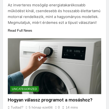
Az inverteres mosógép energiatakarékosabb
3 Nap Ezelőtt
működést kínál, csendesebb és hosszabb élettartamú
motorral rendelkezik, mint a hagyományos modellek.
Megmutatjuk, miért érdemes ezt a típust választani!
Read Full News
UNCATEGORIZED
Hogyan válassz programot a mosáshoz?
Tudtad?
5 hónap ezelőtt
0
14 mins