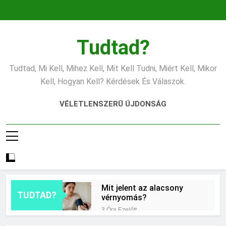
Ugrás
a
tartalomra
Tudtad?
Tudtad, Mi Kell, Mihez Kell, Mit Kell Tudni, Miért Kell, Mikor
Kell, Hogyan Kell? Kérdések És Válaszok.
VÉLETLENSZERŰ ÚJDONSÁG
Mit jelent az alacsony
TUDTAD?
vérnyomás?
3 Óra Ezelőtt
Hogyan kell glettelni?