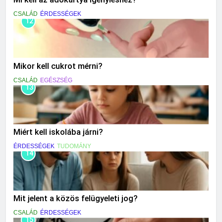
CSALÁD
ÉRDESSÉGEK
12
Mikor kell cukrot mérni?
CSALÁD
EGÉSZSÉG
13
Miért kell iskolába járni?
ÉRDESSÉGEK
TUDOMÁNY
14
Mit jelent a közös felügyeleti jog?
CSALÁD
ÉRDESSÉGEK
15