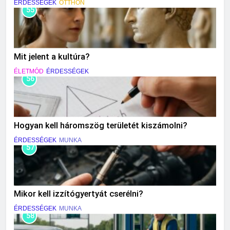
ÉRDESSÉGEK
OTTHON
55
Mit jelent a kultúra?
ÉLETMÓD
ÉRDESSÉGEK
56
Hogyan kell háromszög területét kiszámolni?
ÉRDESSÉGEK
MUNKA
57
Mikor kell izzítógyertyát cserélni?
ÉRDESSÉGEK
MUNKA
58