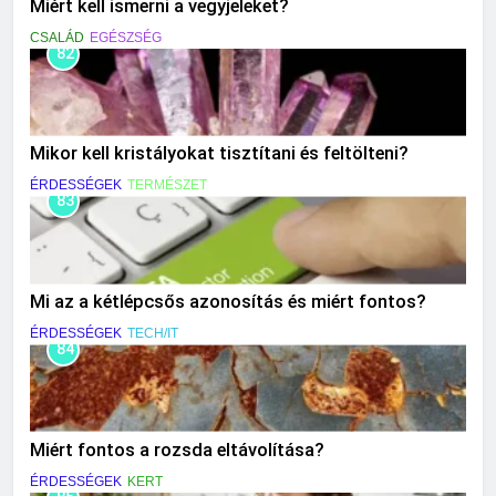
Miért kell ismerni a vegyjeleket?
CSALÁD
EGÉSZSÉG
82
Mikor kell kristályokat tisztítani és feltölteni?
ÉRDESSÉGEK
TERMÉSZET
83
Mi az a kétlépcsős azonosítás és miért fontos?
ÉRDESSÉGEK
TECH/IT
84
Miért fontos a rozsda eltávolítása?
ÉRDESSÉGEK
KERT