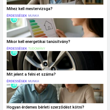
Mihez kell mestervizsga?
ÉRDESSÉGEK
MUNKA
32
Mikor kell energetikai tanúsítvány?
ÉRDESSÉGEK
TUDOMÁNY
33
Mit jelent a felni et száma?
ÉRDESSÉGEK
MUNKA
34
Hogyan érdemes bérleti szerződést kötni?