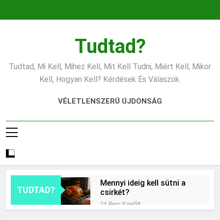
Ugrás
a
tartalomra
Tudtad?
Tudtad, Mi Kell, Mihez Kell, Mit Kell Tudni, Miért Kell, Mikor
Kell, Hogyan Kell? Kérdések És Válaszok.
VÉLETLENSZERŰ ÚJDONSÁG
Mennyi ideig kell sütni a
TUDTAD?
csirkét?
24 Perc Ezelőtt
Miért világít a motorhiba