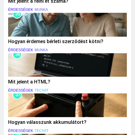
Mit jelent a felni et száma?
ÉRDESSÉGEK
MUNKA
35
Hogyan érdemes bérleti szerződést kötni?
ÉRDESSÉGEK
MUNKA
36
Mit jelent a HTML?
ÉRDESSÉGEK
TECH/IT
37
Hogyan válasszunk akkumulátort?
ÉRDESSÉGEK
TECH/IT