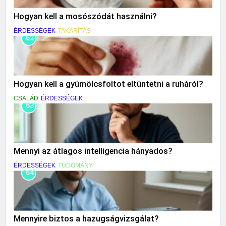
Hogyan kell a mosószódát használni?
ÉRDESSÉGEK
TAKARÍTÁS
62
Hogyan kell a gyümölcsfoltot eltüntetni a ruháról?
CSALÁD
ÉRDESSÉGEK
63
Mennyi az átlagos intelligencia hányados?
ÉRDESSÉGEK
TUDOMÁNY
64
Mennyire biztos a hazugságvizsgálat?