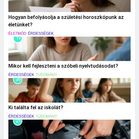
Hogyan befolyásolja a születési horoszkópunk az
életünket?
ÉLETMÓD
ÉRDESSÉGEK
19
Mikor kell fejleszteni a szóbeli nyelvtudásodat?
ÉRDESSÉGEK
TUDOMÁNY
20
Ki találta fel az iskolát?
ÉRDESSÉGEK
TUDOMÁNY
21