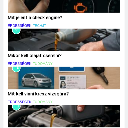
Mit jelent a check engine?
ÉRDESSÉGEK
TECH/IT
9
Mikor kell olajat cserélni?
ÉRDESSÉGEK
TUDOMÁNY
10
Mit kell vinni kresz vizsgára?
ÉRDESSÉGEK
TUDOMÁNY
11