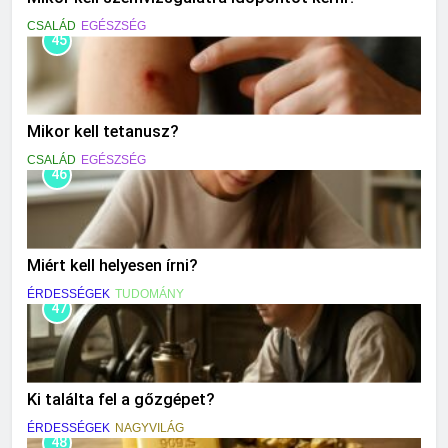
CSALÁD
EGÉSZSÉG
45
Mikor kell tetanusz?
CSALÁD
EGÉSZSÉG
46
Miért kell helyesen írni?
ÉRDESSÉGEK
TUDOMÁNY
47
Ki találta fel a gőzgépet?
ÉRDESSÉGEK
NAGYVILÁG
48