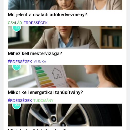
Mit jelent a családi adókedvezmény?
CSALÁD
ÉRDESSÉGEK
32
Mihez kell mestervizsga?
ÉRDESSÉGEK
MUNKA
33
Mikor kell energetikai tanúsítvány?
ÉRDESSÉGEK
TUDOMÁNY
34