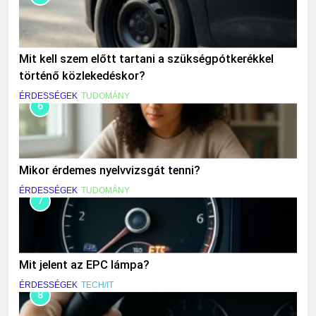
Mit kell szem előtt tartani a szükségpótkerékkel
történő közlekedéskor?
ÉRDESSÉGEK
TUDOMÁNY
6
Mikor érdemes nyelvvizsgát tenni?
ÉRDESSÉGEK
TUDOMÁNY
7
Mit jelent az EPC lámpa?
ÉRDESSÉGEK
TECH/IT
8