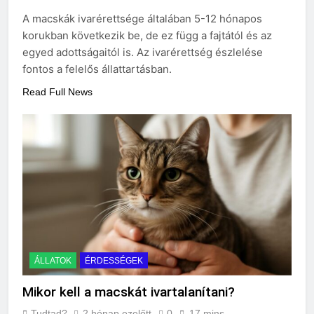
A macskák ivarérettsége általában 5-12 hónapos
korukban következik be, de ez függ a fajtától és az
egyed adottságaitól is. Az ivarérettség észlelése
fontos a felelős állattartásban.
Read Full News
ÁLLATOK
ÉRDESSÉGEK
Mikor kell a macskát ivartalanítani?
Tudtad?
2 hónap ezelőtt
0
17 mins