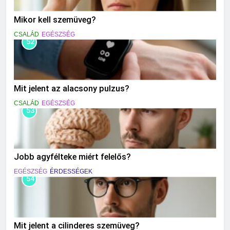
Mikor kell szemüveg?
CSALÁD
EGÉSZSÉG
52
Mit jelent az alacsony pulzus?
CSALÁD
EGÉSZSÉG
53
Jobb agyfélteke miért felelős?
EGÉSZSÉG
ÉRDESSÉGEK
54
Mit jelent a cilinderes szemüveg?