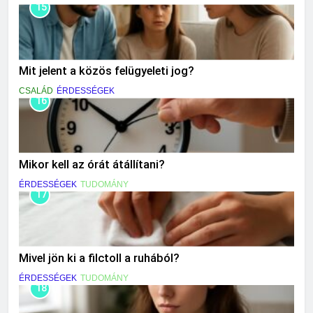
15
Mit jelent a közös felügyeleti jog?
CSALÁD
ÉRDESSÉGEK
16
Mikor kell az órát átállítani?
ÉRDESSÉGEK
TUDOMÁNY
17
Mivel jön ki a filctoll a ruhából?
ÉRDESSÉGEK
TUDOMÁNY
18