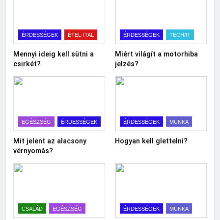
ÉRDESSÉGEK
ÉTEL-ITAL
ÉRDESSÉGEK
TECH/IT
Mennyi ideig kell sütni a
Miért világít a motorhiba
csirkét?
jelzés?
EGÉSZSÉG
ÉRDESSÉGEK
ÉRDESSÉGEK
MUNKA
Mit jelent az alacsony
Hogyan kell glettelni?
vérnyomás?
CSALÁD
EGÉSZSÉG
ÉRDESSÉGEK
MUNKA