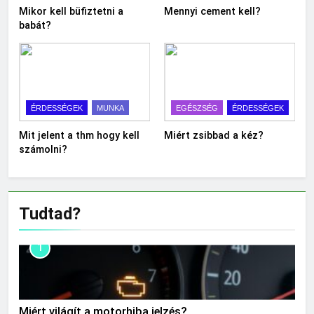
Mikor kell büfiztetni a
Mennyi cement kell?
babát?
ÉRDESSÉGEK
MUNKA
EGÉSZSÉG
ÉRDESSÉGEK
Mit jelent a thm hogy kell
Miért zsibbad a kéz?
számolni?
Tudtad?
1
Miért világít a motorhiba jelzés?