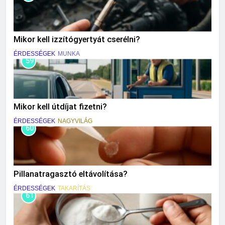
Mikor kell izzítógyertyát cserélni?
ÉRDESSÉGEK
MUNKA
59
Mikor kell útdíjat fizetni?
ÉRDESSÉGEK
NAGYVILÁG
60
Pillanatragasztó eltávolítása?
ÉRDESSÉGEK
TAKARÍTÁS
61