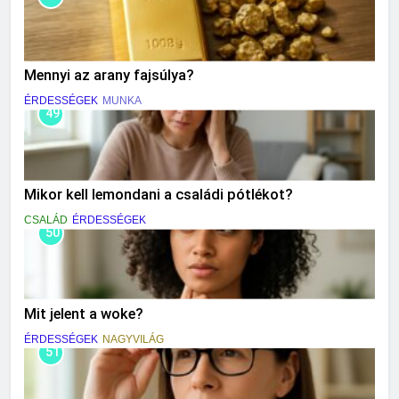
Mennyi az arany fajsúlya?
ÉRDESSÉGEK
MUNKA
49
Mikor kell lemondani a családi pótlékot?
CSALÁD
ÉRDESSÉGEK
50
Mit jelent a woke?
ÉRDESSÉGEK
NAGYVILÁG
51