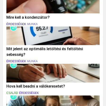
Mire kell a kondenzátor?
ÉRDESSÉGEK
MUNKA
29
Mit jelent az optimális letöltési és feltöltési
sebesség?
ÉRDESSÉGEK
MUNKA
30
Hova kell beadni a válókeresetet?
CSALÁD
ÉRDESSÉGEK
31