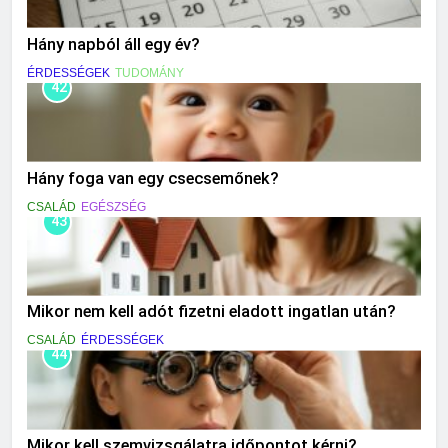
Hány napból áll egy év?
ÉRDESSÉGEK
TUDOMÁNY
42
Hány foga van egy csecsemőnek?
CSALÁD
EGÉSZSÉG
43
Mikor nem kell adót fizetni eladott ingatlan után?
CSALÁD
ÉRDESSÉGEK
44
Mikor kell szemvizsgálatra időpontot kérni?