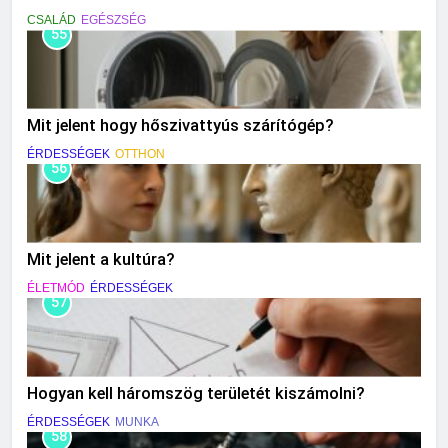
CSALÁD
EGÉSZSÉG
55
Mit jelent hogy hőszivattyús szárítógép?
ÉRDESSÉGEK
OTTHON
56
Mit jelent a kultúra?
ÉLETMÓD
ÉRDESSÉGEK
57
Hogyan kell háromszög területét kiszámolni?
ÉRDESSÉGEK
MUNKA
58