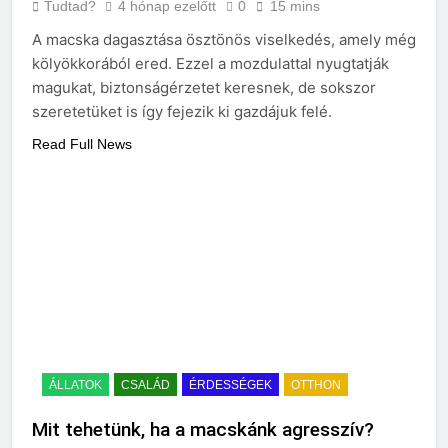
Tudtad?
4 hónap ezelőtt
0
15 mins
A macska dagasztása ösztönös viselkedés, amely még
kölyökkorából ered. Ezzel a mozdulattal nyugtatják
magukat, biztonságérzetet keresnek, de sokszor
szeretetüket is így fejezik ki gazdájuk felé.
Read Full News
ÁLLATOK
CSALÁD
ÉRDESSÉGEK
OTTHON
Mit tehetünk, ha a macskánk agresszív?