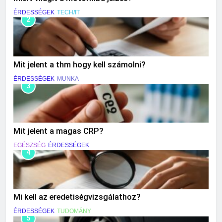
ÉRDESSÉGEK
TECH/IT
2
Mit jelent a thm hogy kell számolni?
ÉRDESSÉGEK
MUNKA
3
Mit jelent a magas CRP?
EGÉSZSÉG
ÉRDESSÉGEK
4
Mi kell az eredetiségvizsgálathoz?
ÉRDESSÉGEK
TUDOMÁNY
5