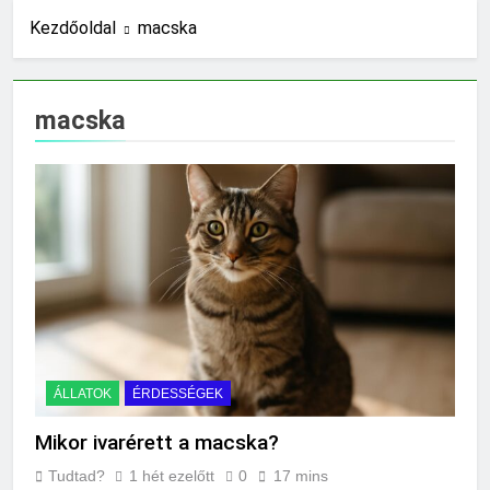
jelzés?
Kezdőoldal
macska
8 Óra Ezelőtt
Mit jelent az alacsony
vérnyomás?
16 Óra Ezelőtt
macska
Hogyan kell glettelni?
1 Nap Ezelőtt
Mikor kell büfiztetni a
babát?
1 Nap Ezelőtt
Mennyi cement kell?
2 Nap Ezelőtt
Mit jelent a thm hogy kell
számolni?
2 Nap Ezelőtt
Miért zsibbad a kéz?
ÁLLATOK
ÉRDESSÉGEK
2 Nap Ezelőtt
Mikor ivarérett a macska?
Miért fáj a váll?
3 Nap Ezelőtt
Tudtad?
1 hét ezelőtt
0
17 mins