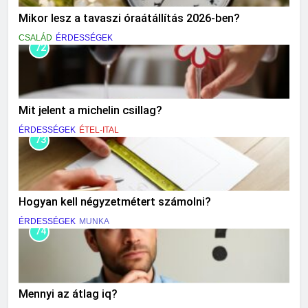
Mikor lesz a tavaszi óraátállítás 2026-ben?
CSALÁD
ÉRDESSÉGEK
72
Mit jelent a michelin csillag?
ÉRDESSÉGEK
ÉTEL-ITAL
73
Hogyan kell négyzetmétert számolni?
ÉRDESSÉGEK
MUNKA
74
Mennyi az átlag iq?