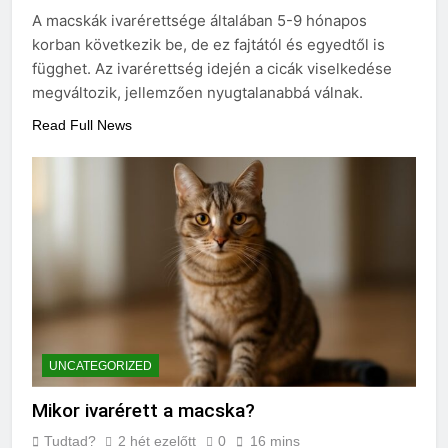
Mire jó a kollagén?
A macskák ivarérettsége általában 5-9 hónapos
3 Nap Ezelőtt
korban következik be, de ez fajtától és egyedtől is
függhet. Az ivarérettség idején a cicák viselkedése
megváltozik, jellemzően nyugtalanabbá válnak.
Read Full News
UNCATEGORIZED
Mikor ivarérett a macska?
Tudtad?
2 hét ezelőtt
0
16 mins