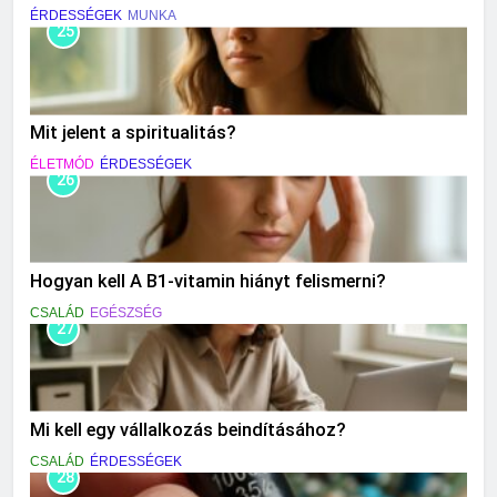
ÉRDESSÉGEK
MUNKA
25
Mit jelent a spiritualitás?
ÉLETMÓD
ÉRDESSÉGEK
26
Hogyan kell A B1-vitamin hiányt felismerni?
CSALÁD
EGÉSZSÉG
27
Mi kell egy vállalkozás beindításához?
CSALÁD
ÉRDESSÉGEK
28