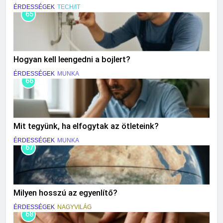
ÉRDESSÉGEK
TECH/IT
65
Hogyan kell leengedni a bojlert?
ÉRDESSÉGEK
MUNKA
66
Mit tegyünk, ha elfogytak az ötleteink?
ÉRDESSÉGEK
MUNKA
67
Milyen hosszú az egyenlítő?
ÉRDESSÉGEK
NAGYVILÁG
68